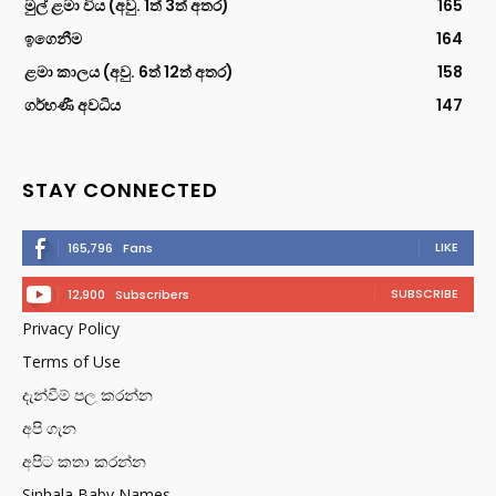
මුල් ළමා විය (අවු. 1ත් 3ත් අතර)
165
ඉගෙනීම
164
ළමා කාලය (අවු. 6ත් 12ත් අතර)
158
ගර්භණී අවධිය
147
STAY CONNECTED
LIKE
165,796
Fans
SUBSCRIBE
12,900
Subscribers
Privacy Policy
Terms of Use
දැන්වීම් පල කරන්න
අපි ගැන
අපිට කතා කරන්න
Sinhala Baby Names