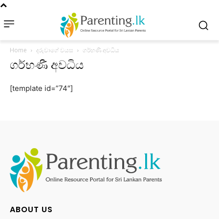
Home
දරුවාගේ වයස
ගර්භණී අවධිය
ගර්භණී අවධිය
[template id=”74″]
ABOUT US