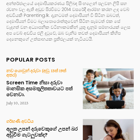
අන්තර්ජාලයේ දෙමාපියකරණය පිලිබඳ සිංහලෙන් පලවන ලිපි සහ
රචනා වල ඇති අඩුව පිරවීමට 2014 වසරේදී ආරම්භ කරන ලද වෙබ්
අඩවියකි Parenting.lk. දැනටමත් දෙමාපියන් වී සිටින ඔබටත්,
දෙමාපියන් වීමට බලාපොරොත්තුවෙන් සිටින සැමටත් එක සේ
වැදගත් වන අධ්‍යාපනික වටිනාකමකින් යුතු දැනුම් සම්භාරයක් ලෙස
අප වෙබ් අඩවිය එලි දුටුවේ, ඔබ වැනිම තවත් දෙමාපියන් කිහිප
දෙනෙකුගේ උත්සාහයක ප්‍රතිඵලයක් හැටියටයි.
POPULAR POSTS
නව යොවුන් දරුවා (අවු. 13ත් 19ත්
අතර)
Screen Time නිසා දරුවා
මානසික අසමතුලිතතාවයට පත්
වෙනවා.
July 10, 2023
ගර්භණී අවධිය
අලුත උපන් දරුවෙකුගේ උපන් බර
අඩුවීම ගැටලුවක්ද?