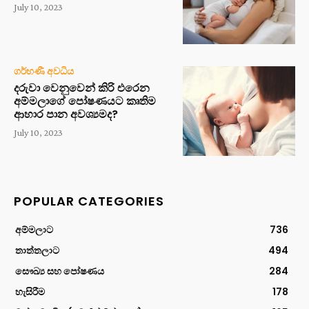
July 10, 2023
ගර්භණී අවධිය
දරුවා වෙනුවෙන් කිරි එරෙන
අම්මලාගේ පෝෂණයට කෘතිම
ආහාර පාන අවශ්‍යමද?
July 10, 2023
POPULAR CATEGORIES
අම්මලාට
736
තාත්තලාට
494
සෞඛ්‍ය සහ පෝෂණය
284
හැසිරීම
178