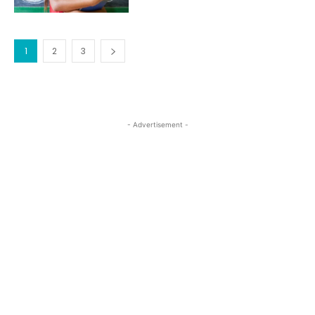
1
2
3
- Advertisement -