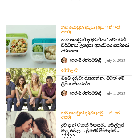
නව යොවුන් දරුවා (අවු. 13ත් 19ත්
අතර)
නව යොවුන් දරුවන්ගේ වේගවත්
වර්ධනය උදෙසා අත්‍යවශ්‍ය පෝෂණ
අවශ්‍යතා
සාරංගි රන්පටබැඳි
-
July 5, 2023
අම්මලාට
ඔබේ දරුවා රැකගන්න, ඔබත් මේ
ලිපිය කියවන්න
සාරංගි රන්පටබැඳි
-
July 4, 2023
නව යොවුන් දරුවා (අවු. 13ත් 19ත්
අතර)
දුව දැන් ටිකක් මහතයි.. බෙල්ලත්
කලු වෙලා… මූණේ පිම්පල්ස්…
?????