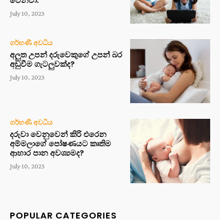
වෙනවා.
July 10, 2023
ගර්භණී අවධිය
අලුත උපන් දරුවෙකුගේ උපන් බර
අඩුවීම ගැටලුවක්ද?
July 10, 2023
ගර්භණී අවධිය
දරුවා වෙනුවෙන් කිරි එරෙන
අම්මලාගේ පෝෂණයට කෘතිම
ආහාර පාන අවශ්‍යමද?
July 10, 2023
POPULAR CATEGORIES