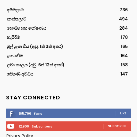
අම්මලාට
736
තාත්තලාට
494
සෞඛ්‍ය සහ පෝෂණය
284
හැසිරීම
178
මුල් ළමා විය (අවු. 1ත් 3ත් අතර)
165
ඉගෙනීම
164
ළමා කාලය (අවු. 6ත් 12ත් අතර)
158
ගර්භණී අවධිය
147
STAY CONNECTED
LIKE
165,796
Fans
SUBSCRIBE
12,900
Subscribers
Privacy Policy