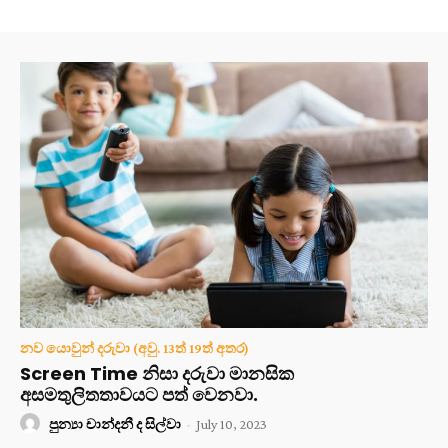
නව යොවුන් දරුවා (අවු. 13ත් 19ත් අතර)
Screen Time නිසා දරුවා මානසික
අසමතුලිතතාවයට පත් වෙනවා.
පුන්‍යා චාන්දනී ද සිල්වා
-
July 10, 2023