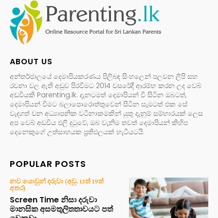
ABOUT US
අන්තර්ජාලයේ දෙමාපියකරණය පිලිබඳ සිංහලෙන් පලවන ලිපි සහ
රචනා වල ඇති අඩුව පිරවීමට 2014 වසරේදී ආරම්භ කරන ලද වෙබ්
අඩවියකි Parenting.lk. දැනටමත් දෙමාපියන් වී සිටින ඔබටත්,
දෙමාපියන් වීමට බලාපොරොත්තුවෙන් සිටින සැමටත් එක සේ
වැදගත් වන අධ්‍යාපනික වටිනාකමකින් යුතු දැනුම් සම්භාරයක් ලෙස
අප වෙබ් අඩවිය එලි දුටුවේ, ඔබ වැනිම තවත් දෙමාපියන් කිහිප
දෙනෙකුගේ උත්සාහයක ප්‍රතිඵලයක් හැටියටයි.
POPULAR POSTS
නව යොවුන් දරුවා (අවු. 13ත් 19ත්
අතර)
Screen Time නිසා දරුවා
මානසික අසමතුලිතතාවයට පත්