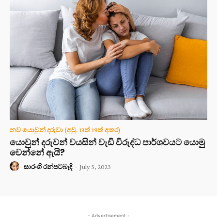
නව යොවුන් දරුවා (අවු. 13ත් 19ත් අතර)
යොවුන් දරුවන් වයසින් වැඩි විරුද්ධ පාර්ශවයට යොමු
වෙන්නේ ඇයි?
සාරංගි රන්පටබැඳි
-
July 5, 2023
- Advertisement -