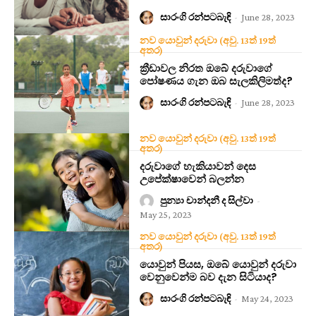
සාරංගි රන්පටබැඳි
-
June 28, 2023
නව යොවුන් දරුවා (අවු. 13ත් 19ත්
අතර)
ක්‍රීඩාවල නිරත ඔබේ දරුවාගේ
පෝෂණය ගැන ඔබ සැලකිලිමත්ද?
සාරංගි රන්පටබැඳි
-
June 28, 2023
නව යොවුන් දරුවා (අවු. 13ත් 19ත්
අතර)
දරුවාගේ හැකියාවන් දෙස
උපේක්ෂාවෙන් බලන්න
පුන්‍යා චාන්දනී ද සිල්වා
-
May 25, 2023
නව යොවුන් දරුවා (අවු. 13ත් 19ත්
අතර)
යොවුන් පියස, ඔබේ යොවුන් දරුවා
වෙනුවෙන්ම බව දැන සිටියාද?
සාරංගි රන්පටබැඳි
-
May 24, 2023