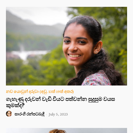
නව යොවුන් දරුවා (අවු. 13ත් 19ත් අතර)
ගැහැණු දරුවන් වැඩි වියට පත්වන්න සුදුසුම වයස
කුමක්ද?
සාරංගි රන්පටබැඳි
-
July 5, 2023