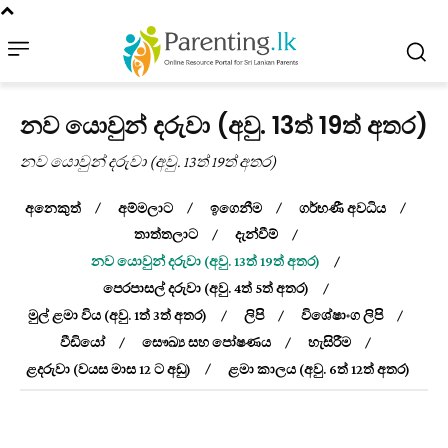
නව යොවුන් දරුවා (අවු. 13ත් 19ත් අතර)
නව යොවුන් දරුවා (අවු. 13ත් 19ත් අතර)
අනෙකුත්
අම්මලාට
ඉගෙනීම
ගර්භණී අවධිය
තාත්තලාට
දැන්වීම්
නව යොවුන් දරුවා (අවු. 13ත් 19ත් අතර)
පෙරපාසල් දරුවා (අවු. 4ත් 5ත් අතර)
මුල් ළමා විය (අවු. 1ත් 3ත් අතර)
ලිපි
විශේෂාංග ලිපි
වීඩියෝ
සෞඛ්‍ය සහ පෝෂණය
හැසිරීම
ළදරුවා (වයස මාස 12 ට අඩු)
ළමා කාලය (අවු. 6ත් 12ත් අතර)