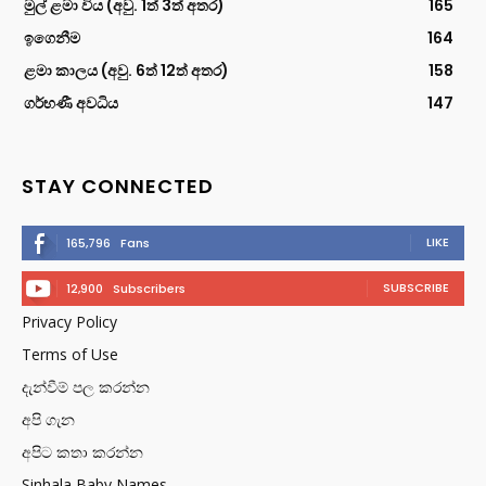
මුල් ළමා විය (අවු. 1ත් 3ත් අතර)
165
ඉගෙනීම
164
ළමා කාලය (අවු. 6ත් 12ත් අතර)
158
ගර්භණී අවධිය
147
STAY CONNECTED
LIKE
165,796
Fans
SUBSCRIBE
12,900
Subscribers
Privacy Policy
Terms of Use
දැන්වීම් පල කරන්න
අපි ගැන
අපිට කතා කරන්න
Sinhala Baby Names