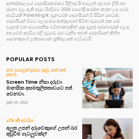
අන්තර්ජාලයේ දෙමාපියකරණය පිලිබඳ සිංහලෙන් පලවන ලිපි සහ
රචනා වල ඇති අඩුව පිරවීමට 2014 වසරේදී ආරම්භ කරන ලද වෙබ්
අඩවියකි Parenting.lk. දැනටමත් දෙමාපියන් වී සිටින ඔබටත්,
දෙමාපියන් වීමට බලාපොරොත්තුවෙන් සිටින සැමටත් එක සේ
වැදගත් වන අධ්‍යාපනික වටිනාකමකින් යුතු දැනුම් සම්භාරයක් ලෙස
අප වෙබ් අඩවිය එලි දුටුවේ, ඔබ වැනිම තවත් දෙමාපියන් කිහිප
දෙනෙකුගේ උත්සාහයක ප්‍රතිඵලයක් හැටියටයි.
POPULAR POSTS
නව යොවුන් දරුවා (අවු. 13ත් 19ත්
අතර)
Screen Time නිසා දරුවා
මානසික අසමතුලිතතාවයට පත්
වෙනවා.
July 10, 2023
ගර්භණී අවධිය
අලුත උපන් දරුවෙකුගේ උපන් බර
අඩුවීම ගැටලුවක්ද?