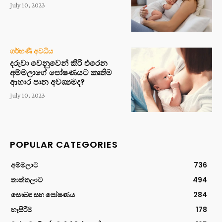
July 10, 2023
ගර්භණී අවධිය
දරුවා වෙනුවෙන් කිරි එරෙන
අම්මලාගේ පෝෂණයට කෘතිම
ආහාර පාන අවශ්‍යමද?
July 10, 2023
POPULAR CATEGORIES
අම්මලාට
736
තාත්තලාට
494
සෞඛ්‍ය සහ පෝෂණය
284
හැසිරීම
178