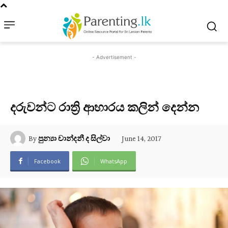
- Advertisement -
දරුවන්ට රාත්‍රි ආහාරය කලින් දෙන්න
June 14, 2017
By
පුන්‍යා චාන්දනී ද සිල්වා
Facebook
WhatsApp