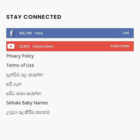
STAY CONNECTED
LIKE
165,796
Fans
SUBSCRIBE
12,900
Subscribers
Privacy Policy
Terms of Use
දැන්වීම් පල කරන්න
අපි ගැන
අපිට කතා කරන්න
Sinhala Baby Names
උපුටා පලකිරීම තහනම්