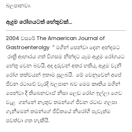
බලපානවා.
ඇදුම රෝගයටත් හේතුවක්…
2004 වසරේ The Amaerican Journal of
Gastroenterolgy ” මගින් පෙන්වා දෙන අන්දමට
රාත්‍රි ආහාරය ගත් විගසම නින්දට යෑම ඇදුම රෝගයට
හේතු වෙන බවයි. අද දරුවන් අතර හතිය, ඇදුම වැනි
රෝග තත්වයන් ඉතාම සුලබයි. මේ වෙනුවෙන් අපේ
ජීවන රටාවේ වැරදි බලපාන බව මෙම කෘතිය මගින්
පෙන්වා දී තිබෙනවා.ඒ නිසා ලෙඩ රෝග ඉල්ලා ගෙව
වැළ ගන්නේ නැතුව තමන්ගේ ජීවන රටාව ගලපා
ගැනීමෙන් තමන්ගේ ජීවිතයේ නිරෝගි පැවැත්ම
පවත්වා ගත හැකියි.