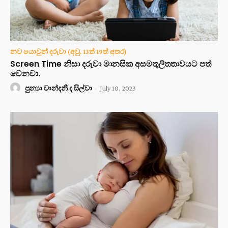
නව යොවුන් දරුවා (අවු. 13ත් 19ත් අතර)
Screen Time නිසා දරුවා මානසික අසමතුලිතතාවයට පත්
වෙනවා.
පුන්‍යා චාන්දනී ද සිල්වා
-
July 10, 2023