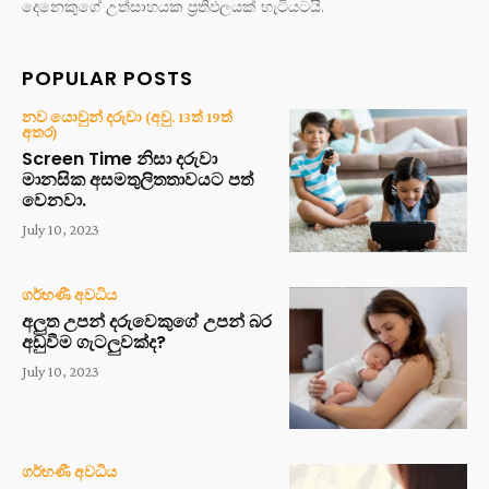
දෙනෙකුගේ උත්සාහයක ප්‍රතිඵලයක් හැටියටයි.
POPULAR POSTS
නව යොවුන් දරුවා (අවු. 13ත් 19ත්
අතර)
Screen Time නිසා දරුවා
මානසික අසමතුලිතතාවයට පත්
වෙනවා.
July 10, 2023
ගර්භණී අවධිය
අලුත උපන් දරුවෙකුගේ උපන් බර
අඩුවීම ගැටලුවක්ද?
July 10, 2023
ගර්භණී අවධිය