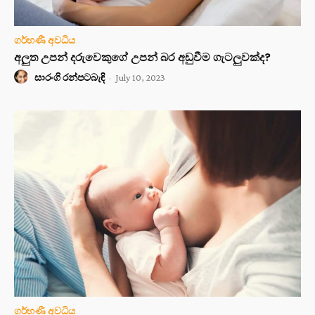
ගර්භණී අවධිය
අලුත උපන් දරුවෙකුගේ උපන් බර අඩුවීම ගැටලුවක්ද?
සාරංගි රන්පටබැඳි
-
July 10, 2023
ගර්භණී අවධිය