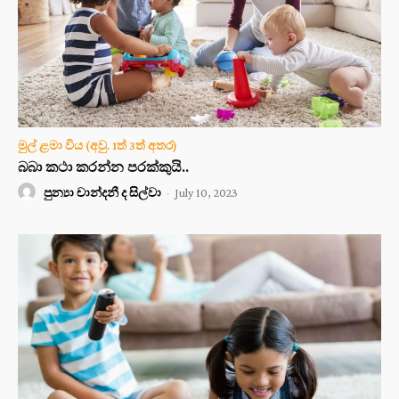
මුල් ළමා විය (අවු. 1ත් 3ත් අතර)
බබා කථා කරන්න පරක්කුයි..
පුන්‍යා චාන්දනී ද සිල්වා
-
July 10, 2023