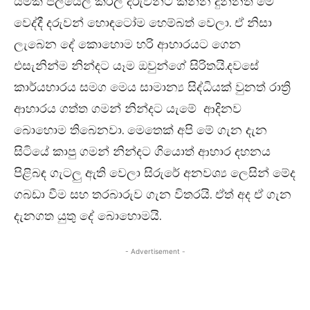
යමක් පිලියෙල කරල දරුවන්ට කන්න දුන්නත් මේ
වෙද්දී දරුවන් හොඳටෝම හෙම්බත් වෙලා. ඒ නිසා
ලැබෙන දේ කොහොම හරි ආහාරයට ගෙන
එසැනින්ම නින්දට යෑම ඔවුන්ගේ සිරිතයි.දවසේ
කාර්යභාරය සමග මෙය සාමාන්‍ය සිද්ධියක් වුනත් රාත්‍රි
ආහාරය ගත්ත ගමන් නින්දට යැමේ ආදිනව
බොහොම තිබෙනවා. මෙතෙක් අපි මේ ගැන දැන
සිටියේ කාපු ගමන් නින්දට ගියොත් ආහාර දහනය
පිළිබඳ ගැටලු ඇති වෙලා සිරුරේ අනවශ්‍ය ලෙසින් මේද
ගබඩා වීම සහ තරබාරුව ගැන විතරයි. ඒත් අද ඒ ගැන
දැනගත යුතු දේ බොහොමයි.
- Advertisement -