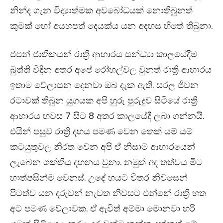
නින්ද ගැන විද්‍යාත්මක අවබෝධයක් නොතිබුනත්
කුමක් හෝ අයහපත් දෙයක්ය යන අදහස හිතේ තිබුනා.
ජපන් ජාතිකයන් රාත්‍රි ආහාරය සන්ධ්‍යා කාලයේදීම
බුත්ති විඳින අතර අපේ රෝහල්වල වුනත් රාත්‍රි ආහාරය
ඉතාම වේලාසන දෙනවා ඔබ දැක ඇති. සරල ජීවන
රටාවක් තිබුන යුගයක අපි හුරු පුරුදුව සිටියේ රාත්‍රි
ආහාරය හවස 7 සිට 8 අතර කාලයේදී ලබා ගන්නයි.
එයින් පසුව රාත්‍රි දහය පමණ වෙන තෙක් යම් යම්
කටයුතුවල නිරත වෙන අපි ඒ නිසාම ආහාරයෙන්
ලැබෙන ශක්තිය දහනය වුනා. නමුත් අද තත්වය මීට
හාත්පසින්ම වෙනස්. උදේ හයට විතර නිවසෙන්
පිටත්ව යන දරුවන් නැවත නිවසට එන්නේ රාත්‍රි හත
අට පමණ වේලාවක. ඒ ඇවිත් අම්මා මොනවා හරි