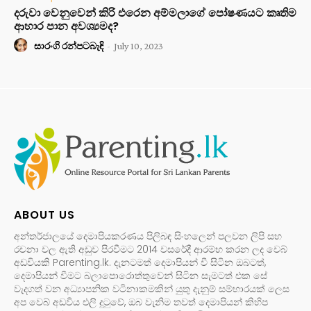
දරුවා වෙනුවෙන් කිරි එරෙන අම්මලාගේ පෝෂණයට කෘතිම
ආහාර පාන අවශ්‍යමද?
සාරංගි රන්පටබැඳි
-
July 10, 2023
ABOUT US
අන්තර්ජාලයේ දෙමාපියකරණය පිලිබඳ සිංහලෙන් පලවන ලිපි සහ
රචනා වල ඇති අඩුව පිරවීමට 2014 වසරේදී ආරම්භ කරන ලද වෙබ්
අඩවියකි Parenting.lk. දැනටමත් දෙමාපියන් වී සිටින ඔබටත්,
දෙමාපියන් වීමට බලාපොරොත්තුවෙන් සිටින සැමටත් එක සේ
වැදගත් වන අධ්‍යාපනික වටිනාකමකින් යුතු දැනුම් සම්භාරයක් ලෙස
අප වෙබ් අඩවිය එලි දුටුවේ, ඔබ වැනිම තවත් දෙමාපියන් කිහිප