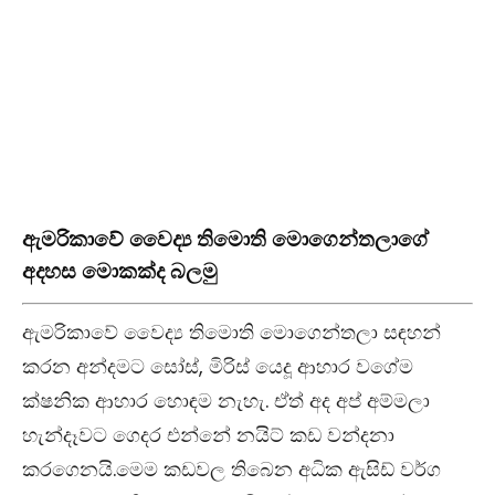
ඇමරිකාවේ වෛද්‍ය තිමොති මොගෙන්තලාගේ
අදහස මොකක්ද බලමු
ඇමරිකාවේ වෛද්‍ය තිමොති මොගෙන්තලා සඳහන්
කරන අන්දමට සෝස්, මිරිස් යෙදූ ආහාර වගේම
ක්ෂනික ආහාර හොඳම නැහැ. ඒත් අද අප් අම්මලා
හැන්දෑවට ගෙදර එන්නේ නයිට් කඩ වන්දනා
කරගෙනයි.මෙම කඩවල තිබෙන අධික ඇසිඩ් වර්ග