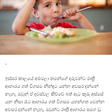
-
ඉස්සර කාලයේ අම්මලා තමන්ගේ දරුවන්ට රාත්‍රි
ආහාරය ගත් විගසම නින්දට යන්න අවසර දුන්නේ
නැහැ. ඔවුන් ඒ දවස්වල කිව්වේ බත් ඇට කූරු අස්සේ
යන නිසා රෑට ආහාරය ගත් විගසම යහන්ගත වෙන්න
අවසර දුන්නේ නැහැ. ඔවුන්ට රාත්‍රි ආහාරය සමග වූ