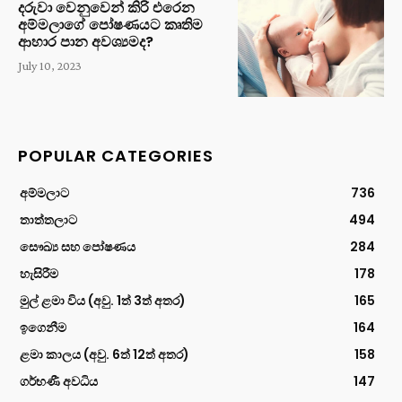
දරුවා වෙනුවෙන් කිරි එරෙන
අම්මලාගේ පෝෂණයට කෘතිම
ආහාර පාන අවශ්‍යමද?
July 10, 2023
POPULAR CATEGORIES
අම්මලාට
736
තාත්තලාට
494
සෞඛ්‍ය සහ පෝෂණය
284
හැසිරීම
178
මුල් ළමා විය (අවු. 1ත් 3ත් අතර)
165
ඉගෙනීම
164
ළමා කාලය (අවු. 6ත් 12ත් අතර)
158
ගර්භණී අවධිය
147