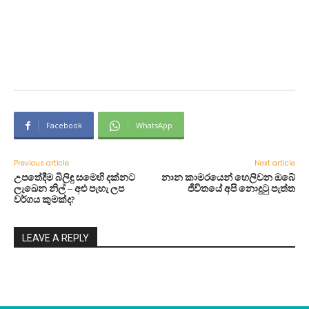
Facebook
WhatsApp
Previous article
Next article
උපතේදීම බිලිඳු සමෙහි දක්නට
නාන කාමරයෙන් හෙලිවන ඔබේ
ලැඛෙන නිල් – අළු පැහැ ලප
ජීවිතයේ අපි නොදුටු පැත්ත
වර්ගය කුමක්ද?
LEAVE A REPLY