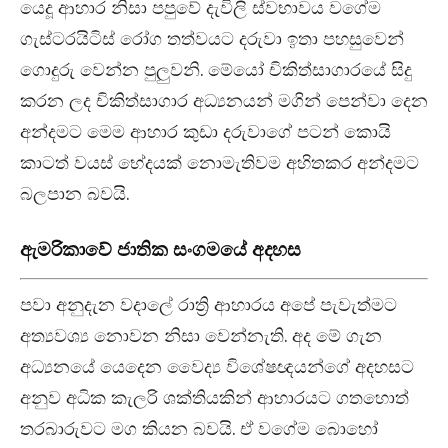
යෙදූ ආහාර නිසා පපුවේ දැවිලි ස්වභාවය වගේම
ගැස්ටරයිටිස් රෝග තත්වයට දරුවා ඉතා පහසුවෙන්
ගොදුරු වෙන්න පුලුවනි. මේයෝ චිකිත්සාගාරයේ සිදු
කරන ලද චිකිත්සාගාර අධ්‍යනයන් මගින් පෙන්වා දෙන
අන්දමට මෙම ආහාර කුඩා දරුවාගේ පටන් කොයි
කාටත් වයස් භේදයක් නොමැතිවම අහිතකර අන්දමට
බලපාන බවයි.
ඇමරිකාවේ ජාතික සංගමයේ අදහස
පවා අනුදැන වදාලේ රාත්‍රි ආහාරය අපේ පැවැත්මට
අත්‍යවශ්‍ය නොවන නිසා වෙන්නැති. අද මේ ගැන
අධ්‍යනයේ යෙදෙන වෛද්‍ය විශේෂඥයන්ගේ අදහසට
අනුව අධික කැලරි ශක්තියකින් ආහාරයට ගතහොත්
තරබාරුවට මග කියන බවයි. ඒ වගේම බොහෝ