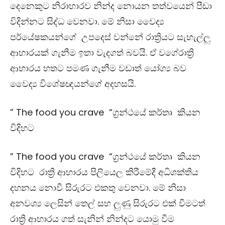
දෙනෙකුට නිරාහාරව නින්ද නොයන තත්වයෙන් පීඩා
විදින්නට සිද්ධ වෙනවා. මේ නිසා වෛද්‍ය
පර්යේෂකයන්ගේ උපදෙස් වන්නේ රාත්‍රියට සැහැල්ලු
ආහාරයක් ගැනීම ඉතා වැදගත් බවයි. ඒ වගේරාත්‍රි
ආහාරය හතට පමණ ගැනීම වඩාත් යෝග්‍ය බව
වෛද්‍ය විශේෂඥයන්ගේ අදහසයි.
” The food you crave “ග්‍රන්ථයේ කර්තෘ කියන
විදිහට
” The food you crave “ග්‍රන්ථයේ කර්තෘ කියන
විදිහට රාත්‍රි ආහාරය පිලියෙල කිරීමේදී අධිශක්තිය
දහනය නොවී සිරුරට එකතු වෙනවා. මේ නිසා
අනවශ්‍ය ලෙසින් තෙල් සහ ලුණු සිරුරට එක් වීමටත්
රාත්‍රි ආහාරය ගත් සැනින් නින්දට යොමු වීම