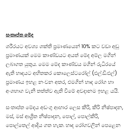
සංතෘප්ත මේද
ශරීරයට අවශ්‍ය ශක්ති ප්‍රමාණයෙන් 10% කට වඩා අඩු
ප්‍රමාණයක් මෙම කාණ්ඩයට අයත් මේද අම්ල මගින්
ලබාගත යුතුය. මෙම මේද කාණ්ඩය මගින් රුධිරයේ
ඇති හෘදයට අහිතකර කොලෙස්ටරෝල් (එල්.ඩී.එල්)
ප්‍රමාණය ඉහළ නංවන අතර, එමගින් හෘද රෝග හා
අංශභාග වැනි තත්ත්ව ඇති වීමේ අවදානම ඉහළ යයි.
සංතෘප්ත මේදය අඩංගු ආහාර ලෙස කිරි, කිරි නිෂ්පාදන,
මස්, මස් ආශ්‍රිත නිෂ්පාදන, පොල්, පොල්කිරි,
පොල්තෙල් ආදිය ගත හැක. හෘද රෝගවලින් පෙළෙන