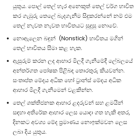
යුතුය. පොල් තෙල් හැර අනෙකුත් තෙල් වර්ග භාවිත
කර ගැඹුරු තෙලේ බැදගැනීම සිදුකරන්නේ නම් එම
තෙල් නැවත නැවත භාවිතයට සුදුසු නොවේ.
නොඇලෙන බඳුන් (Nonstick) භාවිතය මගින්
තෙල් භාවිතය සීමා කළ හැක.
ඇසුරුම් කරන ලද ආහාර මිලදී ගැනීමේදී ලේබලයේ
අන්තර්ගත පෝෂක පිළිබඳ තොරතුරු කියවන්න.
සංතෘප්ත මේදය අධික හෝ ට්‍රාන්ස් මේදය අධික
ආහාර මිලදී ගැනීමෙන් වළකින්න.
තෙල් ශක්තිජනක ආහාර ළදරුවන් සහ ළමයින්
සඳහා අතිරේක ආහාර ලෙස යොදා ගත හැකි අතර,
දිනකට අවශ්‍ය මේද ප්‍රමාණය නොඉක්මවන ලෙස
ලබා දිය යුතුය.