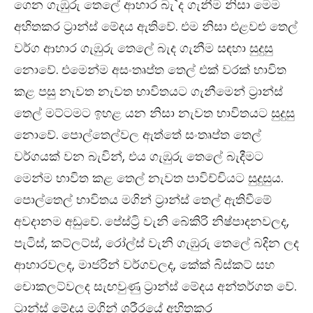
ගෙන ගැඹුරු තෙලේ ආහාර බැ`ද ගැනීම නිසා මෙම
අහිතකර ට්‍රාන්ස් මේදය ඇතිවේ. එම නිසා එළවළු තෙල්
වර්ග ආහාර ගැඹුරු තෙලේ බැද ගැනීම සඳහා සුදුසු
නොවේ. එමෙන්ම අසංතෘප්ත තෙල් එක් වරක් භාවිත
කළ පසු නැවත නැවත භාවිතයට ගැනීමෙන් ට්‍රාන්ස්
තෙල් මට්ටමට ඉහළ යන නිසා නැවත භාවිතයට සුදුසු
නොවේ. පොල්තෙල්වල ඇත්තේ සංතෘප්ත තෙල්
වර්ගයක් වන බැවින්, එය ගැඹුරු තෙලේ බැදීමට
මෙන්ම භාවිත කළ තෙල් නැවත පාවිච්චියට සුදුසුය.
පොල්තෙල් භාවිතය මගින් ට්‍රාන්ස් තෙල් ඇතිවීමේ
අවදානම අඩුවේ. පේස්ට්‍රි වැනි බේකිරි නිෂ්පාදනවලද,
පැටිස්, කට්ලට්ස්, රෝල්ස් වැනි ගැඹුරු තෙලේ බදින ලද
ආහාරවලද, මාජරින් වර්ගවලද, කේක් බිස්කට් සහ
චොකලට්වලද සැඟවුණු ට්‍රාන්ස් මේදය අන්තර්ගත වේ.
ට්‍රාන්ස් මේදය මගින් ශරීරයේ අහිතකර