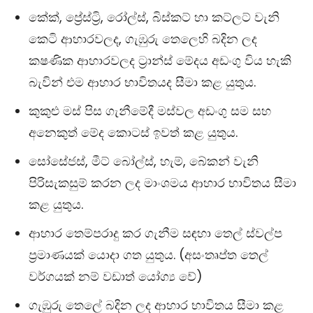
කේක්, ප්‍රේස්ට්‍රි, රෝල්ස්, බිස්කට් හා කට්ලට් වැනි
කෙටි ආහාරවලද, ගැඹුරු තෙලෙහි බදින ලද
ක‍ෂණික ආහාරවලද ට්‍රාන්ස් මේදය අඩංගු විය හැකි
බැවින් එම ආහාර භාවිතයද සීමා කළ යුතුය.
කුකුළු මස් පිස ගැනීමේදී මස්වල අඩංගු සම සහ
අනෙකුත් මේද කොටස් ඉවත් කළ යුතුය.
සෝසේජස්, මීට් බෝල්ස්, හැම්, බේකන් වැනි
පිරිසැකසුම් කරන ලද මාංශමය ආහාර භාවිතය සීමා
කළ යුතුය.
ආහාර තෙම්පරාදු කර ගැනීම සඳහා තෙල් ස්වල්ප
ප්‍රමාණයක් යොදා ගත යුතුය. (අසංතෘප්ත තෙල්
වර්ගයක් නම් වඩාත් යෝග්‍ය වේ)
ගැඹුරු තෙලේ බදින ලද ආහාර භාවිතය සීමා කළ