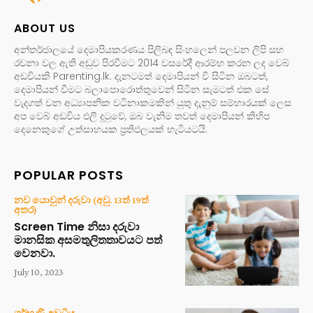
ABOUT US
අන්තර්ජාලයේ දෙමාපියකරණය පිලිබඳ සිංහලෙන් පලවන ලිපි සහ
රචනා වල ඇති අඩුව පිරවීමට 2014 වසරේදී ආරම්භ කරන ලද වෙබ්
අඩවියකි Parenting.lk. දැනටමත් දෙමාපියන් වී සිටින ඔබටත්,
දෙමාපියන් වීමට බලාපොරොත්තුවෙන් සිටින සැමටත් එක සේ
වැදගත් වන අධ්‍යාපනික වටිනාකමකින් යුතු දැනුම් සම්භාරයක් ලෙස
අප වෙබ් අඩවිය එලි දුටුවේ, ඔබ වැනිම තවත් දෙමාපියන් කිහිප
දෙනෙකුගේ උත්සාහයක ප්‍රතිඵලයක් හැටියටයි.
POPULAR POSTS
නව යොවුන් දරුවා (අවු. 13ත් 19ත්
අතර)
Screen Time නිසා දරුවා
මානසික අසමතුලිතතාවයට පත්
වෙනවා.
July 10, 2023