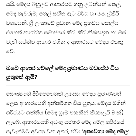
යයි. මේදය බහුලව ආහාරයට ගනු ලබන්නේ තෙල්,
මේද තැවරුම්, තෙල් සහිත ඇට වර්ග හා පොල්කිරි
වශයෙනි. ශ්‍රී ලංකාවේ ප්‍රධාන මේද ප්‍රභවය පොල්ය.
එහෙත් නාගරික සමාජයේ කිරි, කිරි නිෂ්පාදන හා මස්
වැනි සත්ත්ව ආහාර මගින ද ආහාරයට මේදය එකතු
වේ.
ඔබේ ආහාර වේලේ මේද ප්‍රමාණය මධ්‍යස්ථ විය
යුතුතේ ඇයි?
සෞඛ්‍යමත් දිවිපෙවෙතක් උදෙසා මේදය ප්‍රමාණවත්
ලෙස ආහාරයෙහි අන්තර්ගත විය යුතුය. මේදය මගින්
ශරීරයට ශක්තිය (මේද ග්‍රෑම් එකකින් කි.කැලරි 9 ක්)
ලැබේ. ආහාරයෙහි අඩංගු සමහර මේද අම්ල ශරීරයේ
පැවැත්මට අවශ්‍ය වන අතර, ඒවා ‘
අත්‍යවශ්‍ය මේද අම්ල
‘