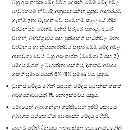
බහු අසංතෘප්ත මේද වර්ග දෙකකි. මෙම මේද අම්ල
දෙවර්ගයම නිවැරදි අනුපාතයකින් යුතුව ආහාරයට
ගැනීම ඉතා වැදගත් වේ. එමෙන්ම කළලයේ නිසි
වර්ධනයට මෙන්ම මිනිස් සිරුරේ ස්නායු, රුධිර
වාහිනී, බහිස්ශ්‍රාවීය සහ ප්‍රතිශක්ති පද්ධතිවල මනා
වර්ධනය හා ක්‍රියාකාරීත්වය සඳහා මෙම මේද අම්ල
අත්‍යවශ්‍ය වෙයි. බහු අසංතෘප්ත (ඔමේගා 3 සහ 6)
මේදය මගින් ලබාගන්නා ශක්තිය, දිනකට අවශ්‍ය
ශක්ති ප්‍රමාණයෙන් 6%-11% පමණ විය යුතුය.
ට්‍රාන්ස් මේදය මගින් සපයන මේදය දෛනික ශක්ති
අවශ්‍යතාවයෙන් 1% නොඉක්මවිය යුතුය.
මේදයෙන් ලබාගන්නා ශක්තියෙන් ඉතිරි කොටස්
ලබාගත යුත්තේ ඒක අසංතෘප්ත මේදය මගිනි.
ආහාර මගින් දිනකට ලබාගන්නා කොලෙස්ටරෝල්