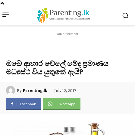
- Advertisement -
ඔබේ ආහාර වේලේ මේද ප්‍රමාණය
මධ්‍යස්ථ විය යුතුතේ ඇයි?
July 12, 2017
By
Parenting.lk
Facebook
WhatsApp