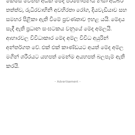
කෙසේ වෙතත් අධික මේද පරිභෝජනය නිසා අධිබර
තත්ත්ව, රුධිරවාහිනි අවහිරතා රෝග, දියවැඩියාව සහ
සමහර පිළිකා ඇති වීමේ ප්‍රවණතාව ඉහළ යයි. මේදය
සෑදී ඇති ප්‍රධාන සංඝටකය වනුයේ මේද අම්ලයි.
ආහාරවල විවිධාකාර මේද අම්ල විවිධ අයුරින්
අන්තර්ගත වේ. එක් එක් කාණ්ඩයට අයත් මේද අම්ල
මගින් ශරීරයට යහපත් මෙන්ම අයහපත් බලපෑම් ඇති
කරයි.
- Advertisement -