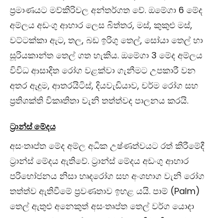
ප්‍රමාණයට මව්කිරිවල අන්තර්ගත වේ. ඔමේගා 6 මේද
අම්ලය අඩංගු ආහාර ලෙස බිත්තර, මස්, කුකුළු මස්,
වට්ටක්කා ඇට, තල, බඩ ඉරිගු තෙල්, සෝයා තෙල් හා
සූරියකාන්ත තෙල් ගත හැකිය. ඔමේගා 3 මේද අම්ලය
විවිධ ආසාදිත රෝග වළක්වා ගැනීමට උපකාරී වන
අතර ඇදුම, ආතරයිටිස්, දියවැඩියාව, චර්ම රෝග සහ
ප්‍රතිශක්ති විකෘතිතා වැනි තත්ත්වද පාලනය කරයි.
ට්‍රාන්ස් මේදය
අසංතෘප්ත මේද අම්ල අධික උෂ්ණත්වයට රත් කිරීමේදී
ට්‍රාන්ස් මේදය ඇතිවේ. ට්‍රාන්ස් මේදය අඩංගු ආහාර
පරිභෝජනය නිසා හෘදරෝග සහ අංශභාග වැනි රෝග
තත්ත්ව ඇතිවීමේ ප්‍රවණතාව ඉහළ යයි. පාම් (Palm)
තෙල් ඇතුළු අනෙකුත් අසංතෘප්ත තෙල් වර්ග යොදා