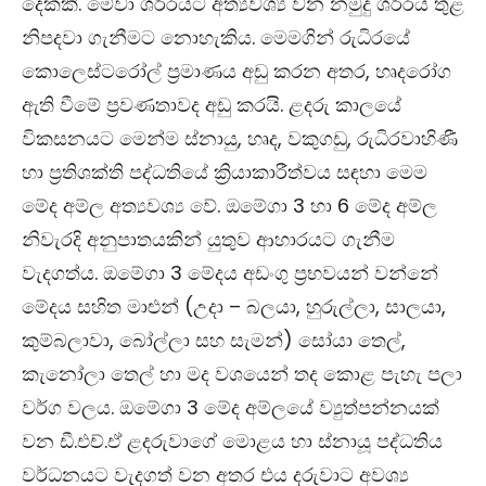
දෙකකි. මේවා ශරීරයට අත්‍යවශ්‍ය වන නමුදු ශරීරය තුළ
නිපදවා ගැනීමට නොහැකිය. මෙමගින් රුධිරයේ
කොලෙස්ටරෝල් ප්‍රමාණය අඩු කරන අතර, හෘදරෝග
ඇති වීමේ ප්‍රවණතාවද අඩු කරයි. ළදරු කාලයේ
විකසනයට මෙන්ම ස්නායු, හෘද, වකුගඩු, රුධිරවාහිණී
හා ප්‍රතිශක්ති පද්ධතියේ ක්‍රියාකාරීත්වය සඳහා මෙම
මේද අම්ල අත්‍යවශ්‍ය වේ. ඔමේගා 3 හා 6 මේද අම්ල
නිවැරදි අනුපාතයකින් යුතුව ආහාරයට ගැනීම
වැදගත්ය. ඔමේගා 3 මේදය අඩංගු ප්‍රභවයන් වන්නේ
මේදය සහිත මාළුන් (උදා – බලයා, හුරුල්ලා, සාලයා,
කුම්බලාවා, බෝල්ලා සහ සැමන්) සෝයා තෙල්,
කැනෝලා තෙල් හා මද වශයෙන් තද කොළ පැහැ පලා
වර්ග වලය. ඔමේගා 3 මේද අම්ලයේ ව්‍යුත්පන්නයක්
වන ඩී.එච්.ඒ ළදරුවාගේ මොළය හා ස්නායූ පද්ධතිය
වර්ධනයට වැදගත් වන අතර එය දරුවාට අවශ්‍ය