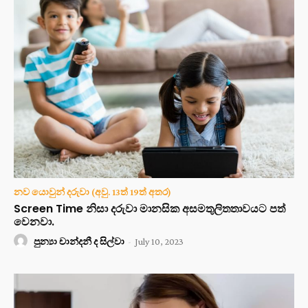
නව යොවුන් දරුවා (අවු. 13ත් 19ත් අතර)
Screen Time නිසා දරුවා මානසික අසමතුලිතතාවයට පත්
වෙනවා.
පුන්‍යා චාන්දනී ද සිල්වා
-
July 10, 2023