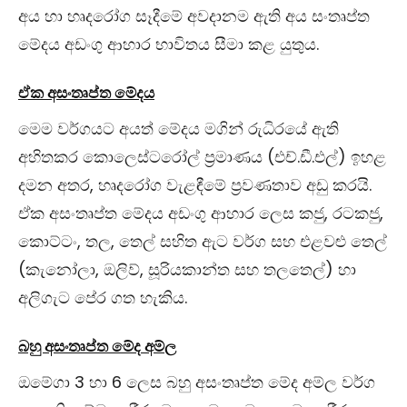
අය හා හෘදරෝග සෑදීමේ අවදානම ඇති අය සංතෘප්ත
මේදය අඩංගු ආහාර භාවිතය සීමා කළ යුතුය.
ඒක අසංතෘප්ත මේදය
මෙම වර්ගයට අයත් මේදය මගින් රුධිරයේ ඇති
අහිතකර කොලෙස්ටරෝල් ප්‍රමාණය (එච්.ඩී.එල්) ඉහළ
දමන අතර, හෘදරෝග වැළඳීමේ ප්‍රවණතාව අඩු කරයි.
ඒක අසංතෘප්ත මේදය අඩංගු ආහාර ලෙස කජු, රටකජු,
කොට්ටං, තල, තෙල් සහිත ඇට වර්ග සහ එළවළු තෙල්
(කැනෝලා, ඔලිව්, සූරියකාන්ත සහ තලතෙල්) හා
අලිගැට පේර ගත හැකිය.
බහු අසංතෘප්ත මේද අම්ල
ඔමේගා 3 හා 6 ලෙස බහු අසංතෘප්ත මේද අම්ල වර්ග