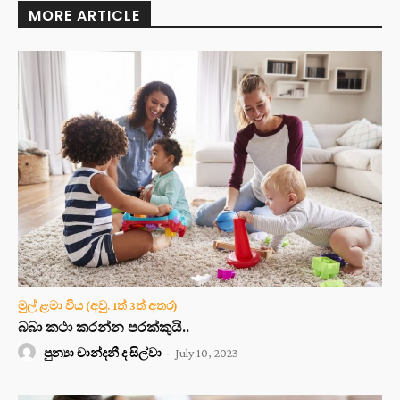
MORE ARTICLE
මුල් ළමා විය (අවු. 1ත් 3ත් අතර)
බබා කථා කරන්න පරක්කුයි..
පුන්‍යා චාන්දනී ද සිල්වා
-
July 10, 2023