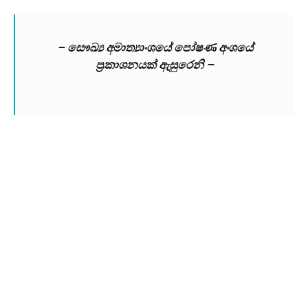
– සෞඛ්‍ය අමාත්‍යාංශයේ පෝෂණ අංශයේ
ප්‍රකාශනයක් ඇසුරෙනි –