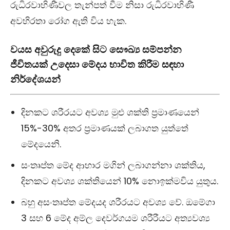
රුධිරවාහිණීවල තැන්පත් වීම නිසා රුධිරවාහිණී
අවහිරතා රෝග ඇති විය හැක.
වයස අවුරුදු දෙකේ සිට සෞඛ්‍ය සම්පන්න
ජීවිතයක් උදෙසා මේදය භාවිත කිරීම සඳහා
නිර්දේශයන්
දිනකට ශරීරයට අවශ්‍ය මුළු ශක්ති ප්‍රමාණයෙන්
15%-30% අතර ප්‍රමාණයක් ලබාගත යුත්තේ
මේදයෙනි.
සංතෘප්ත මේද ආහාර මගින් ලබාගන්නා ශක්තිය,
දිනකට අවශ්‍ය ශක්තියෙන් 10% නොඉක්මවිය යුතුය.
බහු අසංතෘප්ත මේදයද ශරීරයට අවශ්‍ය වේ. ඔමේගා
3 සහ 6 මේද අම්ල දෙවර්ගයම ශරීරීයට අත්‍යවශ්‍ය