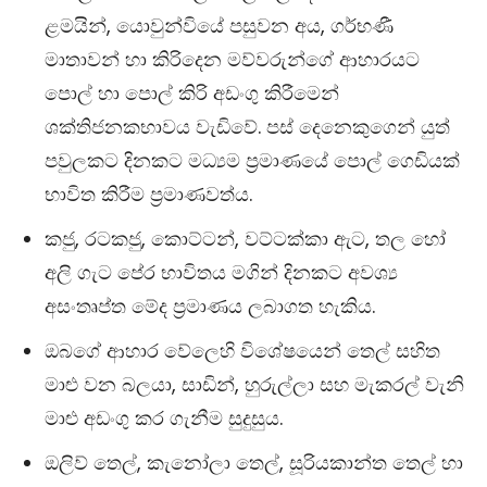
ළමයින්, යොවුන්වියේ පසුවන අය, ගර්භණී
මාතාවන් හා කිරිදෙන මව්වරුන්ගේ ආහාරයට
පොල් හා පොල් කිරි අඩංගු කිරීමෙන්
ශක්තිජනකභාවය වැඩිවේ. පස් දෙනෙකුගෙන් යුත්
පවුලකට දිනකට මධ්‍යම ප්‍රමාණයේ පොල් ගෙඩියක්
භාවිත කිරීම ප්‍රමාණවත්ය.
කජු, රටකජු, කොට්ටන්, වට්ටක්කා ඇට, තල හෝ
අලි ගැට පේර භාවිතය මගින් දිනකට අවශ්‍ය
අසංතෘප්ත මේද ප්‍රමාණය ලබාගත හැකිය.
ඔබගේ ආහාර වේලෙහි විශේෂයෙන් තෙල් සහිත
මාළු වන බලයා, සාඩින්, හුරුල්ලා සහ මැකරල් වැනි
මාළු අඩංගු කර ගැනීම සුදුසුය.
ඔලිව් තෙල්, කැනෝලා තෙල්, සූරියකාන්ත තෙල් හා