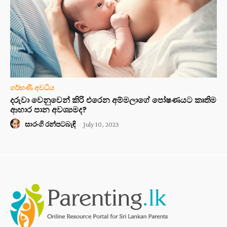
ගර්භණී අවධිය
දරුවා වෙනුවෙන් කිරි එරෙන අම්මලාගේ පෝෂණයට කෘතිම
ආහාර පාන අවශ්‍යමද?
සාරංගි රන්පටබැඳි
-
July 10, 2023