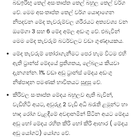
බඩඉරිඟු තෙල් අසංතෘප්ත තෙල් බහුල තෙල් වර්ග
වේ. මෙම අසංතෘප්ත තෙල් වර්ග යොදාගෙන
නිපදවන මේද තැවරුම්වල ශරීරයට අත්‍යවශ්‍ය වන
ඔමේගා 3 සහ 6 මේද අම්ල අඩංගු වේ. එබැවින්
මෙම මේද තැවරුම් බටර්වලට වඩා ගුණදායකය.
මේද තැවරුම් තෝරාගැනීමට පෙර හැම විටම එහි
ඇති ට්‍රාන්ස් මේදයේ ප්‍රතිශතය, ලේබලය කියවා
දැනගන්න. 1% වඩා අඩු ට්‍රාන්ස් මේදය අඩංගු
නිෂ්පාදන පමණක් භාවිතයට සුදුසු වේ.
කිරිවල සංතෘප්ත මේදය බහුලව ඇති බැවින්,
වැඩිහිටි අයට, අවුරුදු 2 වැඩි අධි බරැති ළමුන්ට හා
හෘද රෝග වැළඳීමේ අවදානමින් සිටින අයට මේදය
අඩු හෝ මේදය රහිත කිරි හෝ කිරි ආහාර ( මේදය
අඩු යෝගට්) යෝග්‍ය වේ.