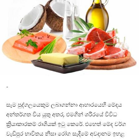
-
සෑම පුද්ගලයෙකුම ලබාගන්නා ආහාරයෙහි මේදය
අන්තර්ගත විය යුතු අතර, එමගින් ශරීරයේ විවිධ
ක්‍රියාකාරකම් රාශියක් ඉටු කෙරේ. එහෙත් මේද වර්ග
වැඩිපුර භාවිතය නිසා රෝග සෑදීමේ අවදානම ඉහළ