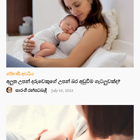
ගර්භණී අවධිය
අලුත උපන් දරුවෙකුගේ උපන් බර අඩුවීම ගැටලුවක්ද?
සාරංගි රන්පටබැඳි
-
July 10, 2023