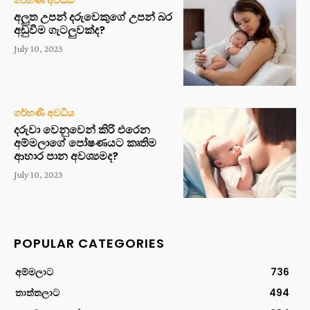
ගර්භණී අවධිය
අලුත උපන් දරුවෙකුගේ උපන් බර
අඩුවීම ගැටලුවක්ද?
July 10, 2023
ගර්භණී අවධිය
දරුවා වෙනුවෙන් කිරි එරෙන
අම්මලාගේ පෝෂණයට කෘතිම
ආහාර පාන අවශ්‍යමද?
July 10, 2023
POPULAR CATEGORIES
අම්මලාට
736
තාත්තලාට
494