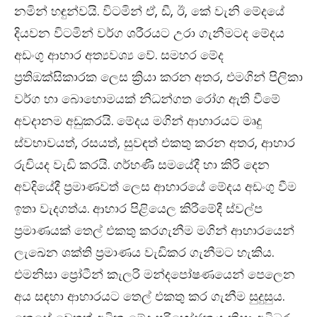
නමින් හඳුන්වයි. විටමින් ඒ, ඩී, ඊ, කේ වැනි මේදයේ
දියවන විටමින් වර්ග ශරීරයට උරා ගැනීමටද මේදය
අඩංගු ආහාර අත්‍යවශ්‍ය වේ. සමහර මේද
ප්‍රතිඔක්සිකාරක ලෙස ක්‍රියා කරන අතර, එමගින් පිලිකා
වර්ග හා බොහොමයක් නිධන්ගත රෝග ඇති වීමේ
අවදානම අඩුකරයි. මේදය මගින් ආහාරයට මෘදු
ස්වභාවයත්, රසයත්, සුවඳත් එකතු කරන අතර, ආහාර
රුචියද වැඩි කරයි. ගර්භණී සමයේදී හා කිරි දෙන
අවදියේදී ප්‍රමාණවත් ලෙස ආහාරයේ මේදය අඩංගු වීම
ඉතා වැදගත්ය. ආහාර පිළියෙල කිරීමේදී ස්වල්ප
ප්‍රමාණයක් තෙල් එකතු කරගැනීම මගින් ආහාරයෙන්
ලැඛෙන ශක්ති ප්‍රමාණය වැඩිකර ගැනීමට හැකිය.
එමනිසා ප්‍රෝටීන් කැලරි මන්දපෝෂණයෙන් පෙලෙන
අය සඳහා ආහාරයට තෙල් එකතු කර ගැනීම සුදුසුය.