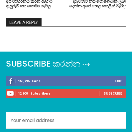
අපි පරිහරනය කරන ආහාර
දරුවන්ට නිසි පෝෂණයක් ලබා
ඇසුරුම් සහ සෞඛ්‍ය ගැටලු
දෙන්න අපේ හෙළ සහළින් බැරිද?
LEAVE A REPLY
SUBSCRIBE කරන්න ⇢
165,796
Fans
LIKE
12,900
Subscribers
SUBSCRIBE