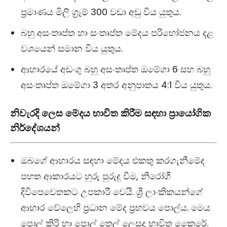
ප්‍රමාණය මිලි ග්‍රෑම් 300 වඩා අඩු විය යුතුය.
බහු අසංතෘප්ත හා සංතෘප්ත මේදය පරිභෝජනය දළ
වශයෙන් සමාන විය යුතුය.
ආහාරයේ අඩංගු බහු අසංතෘප්ත ඔමේගා 6 සහ බහු
අසංතෘප්ත ඔමේගා 3 අතර අනුපාතය 4:1 විය යුතුය.
නිවැරදි ලෙස මේදය භාවිත කිරීම සඳහා ප්‍රායෝගික
නිර්දේශයන්
ඔබගේ ආහාරය සඳහා මේදය එකතු කරගැනීමේද
පහත ආකාරයට හුරු පුරුදු වීම, නිරෝගී
දිවිපෙවෙතකට උපකාරී වෙයි. ශ්‍රී ලාංකිකයන්ගේ
ආහාර වේලෙහි ප්‍රධාන මේද ප්‍රභවය පොල්ය. මෙය
පොල් කිරි හා පොල් තෙල් ලෙසද භාවිත කෙෙරේ.