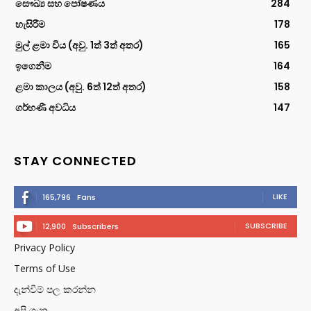
සෞඛ්‍ය සහ පෝෂණය
284
හැසිරීම
178
මුල් ළමා විය (අවු. 1ත් 3ත් අතර)
165
ඉගෙනීම
164
ළමා කාලය (අවු. 6ත් 12ත් අතර)
158
ගර්භණී අවධිය
147
STAY CONNECTED
LIKE
165,796
Fans
SUBSCRIBE
12,900
Subscribers
Privacy Policy
Terms of Use
දැන්වීම් පල කරන්න
අපි ගැන