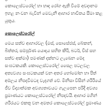
කොලෙස්ටරෝල් හා හෘද රෝග ඇති වීමේ අවදානම
ඉහළ නංවන බැවින් මෙවැනි ආහාර භාවිතය සීමා කළ
යුතුය.
කොලෙස්ටරෝල්
මෙය සත්ව ආහාරවල (මස්, සොසේජස්, බේකන්,
බිත්තර, සම්පූර්ණ යොදය සහිත කිරි, බටර්, චීස් සහ
සත්ව අක්මා) පමණක් දක්නට ලැඛෙන මේද
සංඝටකයකි. කොලෙස්ටරෝල් සෛල පටලවල
අත්‍යවශ්‍ය සංඝටකයක් වන අතර හෝමෝන හා පිත්
අම්ලය නිපදවීමටද වැදගත් වේ. මිනිසා විසින් ශරීරීයේ
ජීව විද්‍යාත්මක අවශ්‍යතාවයට ගැලපෙන පරිදි අවශ්‍ය
ප්‍රමාණයට කොලෙස්ටරෝල් නිපදවයි. ආහාර මගින්
ශරීරයට එකතු වන අමතර කොලෙස්ටරෝල් ප්‍රමාණය