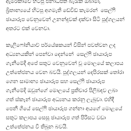
ඇමරිකාවේ හිටපු ජනාධිපති බැරැක් ඔබාමා,
බ්‍රිතාන්‍යයේ හිටපු අගමැති ඩේවිඩ් කැමරන් සෙල්ෆි
ඡායාරූප වෙනුවෙන් උනන්දුවක් දක්වා සිටි පුද්ගලයන්
අතරට එක් වෙනවා.
කැලිෆෝනියාව් පර්යේෂකයන් විසින් පවත්වන ලද
අධ්‍යනයකින් පෙන්වා දෙන්නේ සෙල්ෆි ඡායාරූප
ගැනීමේදී අපේ සතුට වෙනුවෙන් වූ මොලයේ කලාපය
උත්තේජනය වෙන බවයි. පුද්ගලයන් දෙපිරසක් තෝරා
ගෙන සාමාන්‍ය ඡායාරූප සහ සෙල්‍ෆි ඡායාරූප
ගැනීමේදි ඔවුන්ගේ මොලයේ ප්‍රතිචාර පිලිබඳව ලබා
ගත් ස්කෑන් ඡායාරූප අධ්‍යනය කරනු ලැබුවා. එහිදී
පෙනී ගියේ සෙල්‍ෆි ඡායාරූප ගන්නා අයගේ මොළයේ
සතුට කලාපය සෙසු ඡායාරූප ගත් පිරිසට වඩා
උත්තේජනය වී තිබුන බවයි.