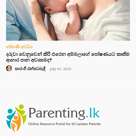
ගර්භණී අවධිය
දරුවා වෙනුවෙන් කිරි එරෙන අම්මලාගේ පෝෂණයට කෘතිම
ආහාර පාන අවශ්‍යමද?
සාරංගි රන්පටබැඳි
-
July 10, 2023