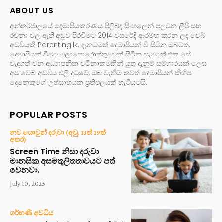
ABOUT US
අන්තර්ජාලයේ දෙමාපියකරණය පිලිබඳ සිංහලෙන් පලවන ලිපි සහ
රචනා වල ඇති අඩුව පිරවීමට 2014 වසරේදී ආරම්භ කරන ලද වෙබ්
අඩවියකි Parenting.lk. දැනටමත් දෙමාපියන් වී සිටින ඔබටත්,
දෙමාපියන් වීමට බලාපොරොත්තුවෙන් සිටින සැමටත් එක සේ
වැදගත් වන අධ්‍යාපනික වටිනාකමකින් යුතු දැනුම් සම්භාරයක් ලෙස
අප වෙබ් අඩවිය එලි දුටුවේ, ඔබ වැනිම තවත් දෙමාපියන් කිහිප
දෙනෙකුගේ උත්සාහයක ප්‍රතිඵලයක් හැටියටයි.
POPULAR POSTS
නව යොවුන් දරුවා (අවු. 13ත් 19ත්
අතර)
Screen Time නිසා දරුවා
මානසික අසමතුලිතතාවයට පත්
වෙනවා.
July 10, 2023
ගර්භණී අවධිය