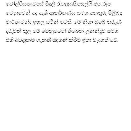
වෝල්ටීයතාවයේ විදුලි රැහැනකි.සෙල්ෆි ඡයාරූප
වෙනුවෙන් අද ඇති ආකර්ශණය සමග අනතුරු පිලිබඳ
වාර්තාවන්ද ඉහල යමින් පවතී. මේ නිසා ඔබේ තරුණ
දරුවන් තුල මේ වෙනුවෙන් තිබෙන උනන්දුව සමග
එහි අවදානම ගැනත් සඳහන් කිරීම ඉතා වැදගත් වේ.