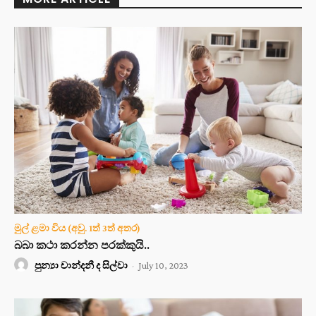
මුල් ළමා විය (අවු. 1ත් 3ත් අතර)
බබා කථා කරන්න පරක්කුයි..
පුන්‍යා චාන්දනී ද සිල්වා
-
July 10, 2023