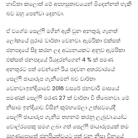
භාවිතා කලොත් මේ අපහසුතාවයෙන් මිදෙන්නත් හැකි
බව ඔහු පෙන්වා දෙනවා.
ඒ වගේම සෙල්ෆි මගින් ඇති වුන අනතුරු ගැනත්
ලෝකයේ පුරාම වාර්තා වෙනවා. ඇමරිකා එක්සත්
ජනපදයේ සිදු කරන ලද අධ්‍යනයකට අනුව ඇමරිකා
එක්සත් ජනපදයේ රියදුරන්ගෙන් 4 % ක් පමණ
අනතුරට පත් වෙන්නේ රිය පදවන අතරවාරයේ
සෙල්ෆි ඡායාරූප ගැනීමෙන් බව වාර්තා
වෙනවා.ඉන්දියාවේ 2016 වසරේ ජනවාරි මාසයේ
පමණක් සෙල්ෆි මරණ 27 ක් වාර්තා වී තිබෙනවා. මේ
නිසාම ඉන්දියාව විසින් කුම්භමේලා උත්සවයේදී
සෙල්‍ෆි ඡායාරූප ගැනීම තහනම් කරනු ලැබුවා.යෝධ
වොල්රසෙකු සමග ලබා ගත් සෙල්‍ෆි ඡායාරූපයක් තම
මුහුණුපොතේ ජනප්‍රියත්වයට පත් වුන නිසා චීනයේ