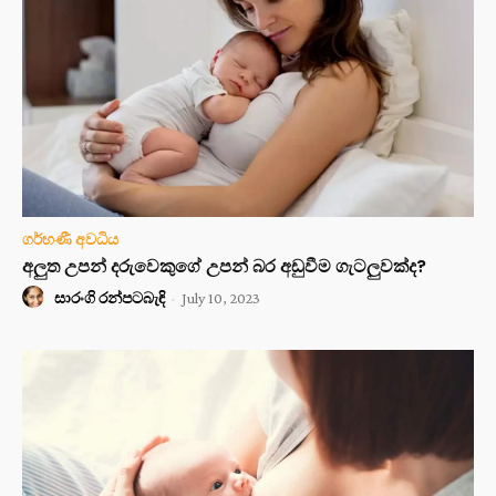
ගර්භණී අවධිය
අලුත උපන් දරුවෙකුගේ උපන් බර අඩුවීම ගැටලුවක්ද?
සාරංගි රන්පටබැඳි
-
July 10, 2023