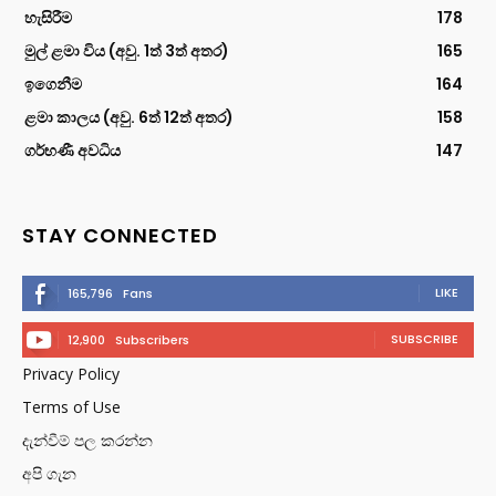
හැසිරීම
178
මුල් ළමා විය (අවු. 1ත් 3ත් අතර)
165
ඉගෙනීම
164
ළමා කාලය (අවු. 6ත් 12ත් අතර)
158
ගර්භණී අවධිය
147
STAY CONNECTED
LIKE
165,796
Fans
SUBSCRIBE
12,900
Subscribers
Privacy Policy
Terms of Use
දැන්වීම් පල කරන්න
අපි ගැන