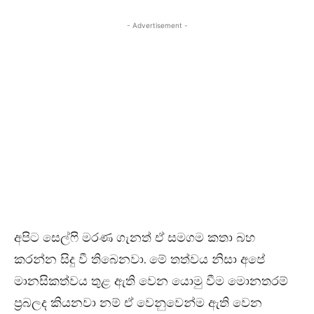
- Advertisement -
අපිට සෙල්‍ෆි මරණ ගැනත් ඒ සමගම කතා බහ
කරන්න සිදු වී තිබෙනවා. මේ තත්වය නිසා අපේ
මානසිකත්වය තුළ ඇති වෙන යොමු වීම මොනතරම්
ප්‍රබලද කියනවා නම් ඒ වෙනුවෙන්ම ඇති වෙන