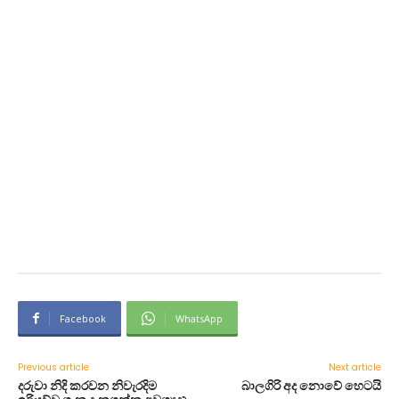
Facebook
WhatsApp
Previous article
Next article
දරුවා නිදි කරවන නිවැරදිම
බාලගිරි අද නොවේ හෙටයි