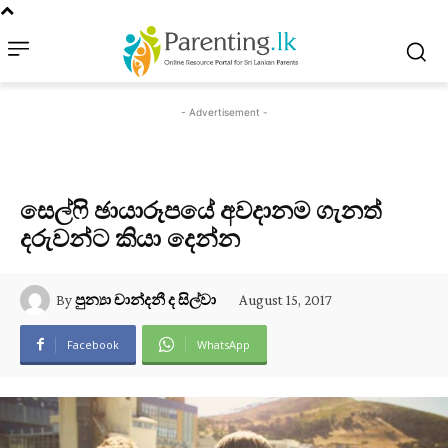
- Advertisement -
සෙල්ෆි ඡායාරූපයේ අවදානම ගැනත්
දරුවන්ට කියා දෙන්න
August 15, 2017
By
පුන්‍යා චාන්දනී ද සිල්වා
Facebook
WhatsApp