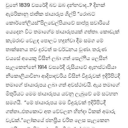
වුනේ 1839 වසරේදී බව ඔබ දන්නවාද…? දිනක්
ඇමරිකානු ජාතික ඡායාරූප ශිල්පි “රොබට්
කොර්නේලියස්”පිලඩෙල්පියාවේ සාප්පු සවාරියේ
යෙදෙන විට තමාගේම ඡායාරූපයක් ගත්තා. කොඩැක්
කැමරාව වෙළඳ පොලට හදුන්වා දීම සමග මේ
තාක්ෂනය තව දුරටත් සංවර්ධනය වුණා. තරුණ
වයසේ අයෙකු විසින් ලබා ගත් සෙල්‍ෆිය ලෙසින්
සැලකෙන්නේ 1914 වසරේදී රුසියාවේ ඇනස්ටාසියා
නිකොලියාවිනා ආදිපාදවරිය විසින් වීදුරුවක් ඉදිරිපිටදී
තමාගේ ඡායාරූපය ලබා ගත් අවස්ථාවයි. ඇය තමාගේ
මිතුරියට මෙම ඡායාරූපය යවනු ලැබුවේ මේ සටහන
සමගයි. “මේ ඡායාරූපය මම වීදුරුවක් ඉදිරිපිටදී
ගත්තා…එතකොට අත වේවලන හින්දා ටිකක් අමාරු
වැඩක්..”ලෝකයේ ජනප්‍රිය චරිත ලෙස සැලකෙන