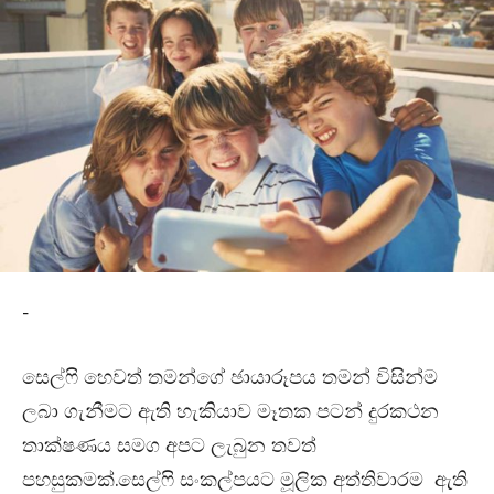
-
සෙල්‍ෆි හෙවත් තමන්ගේ ඡායාරූපය තමන් විසින්ම
ලබා ගැනීමට ඇති හැකියාව මෑතක පටන් දුරකථන
තාක්ෂණය සමග අපට ලැබුන තවත්
පහසුකමක්.සෙල්ෆි සංකල්පයට මූලික අත්තිවාරම ඇති