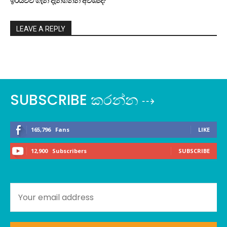
ඉරියව්ව ගැන දැනගන්න අවශ්‍යද?
LEAVE A REPLY
SUBSCRIBE කරන්න ⇢
165,796
Fans
LIKE
12,900
Subscribers
SUBSCRIBE