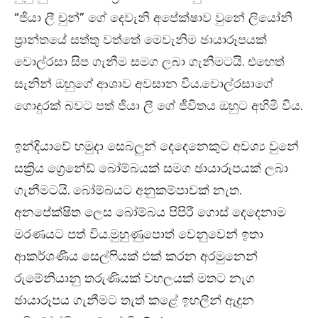
“ජියා ලී චුන්” ගේ දෙවැනි අපේක්ෂාව වුනේ ලියෝනි
ප්‍රාන්තයේ සත්තු වත්තේ මෙවැනිම ඡායාරූපයක්
වොල්රසා සිප ගැනීම සමග ලබා ගැනීමටයි. එහෙත්
සැනින් ඔහුගේ ආශාව අවසාන විය.වොල්රසාගේ
ගොදුරක් බවට පත් ජියා ලී ගේ ජීවිතය ඔහුට අහිමි විය.
ඉන්දියාවේ හමුදා සෙබලුන් දෙදෙනෙකුට අවශ්‍ය වුනේ
සක්‍රිය ග්‍රෙනේඩ් බෝම්බයක් සමග ඡායාරූපයක් ලබා
ගැනීමටයි. බෝම්බයට අනුකම්පාවක් නැත.
අනපේක්ෂිත ලෙස බෝම්බය පිපිරී ගොස් දෙදෙනාම
මරණයට පත් විය.මුහුණුපොත් වෙනුවෙන් ඉතා
ආකර්ශණීය සෙල්ෆියක් එක් කරන අරමුනෙන්
රුමේනියානු තරුණියක් වහලයක් මතට නැග
ඡායාරූපය ගැනීමට තැත් කළේ ඉහලින් ඇදුන