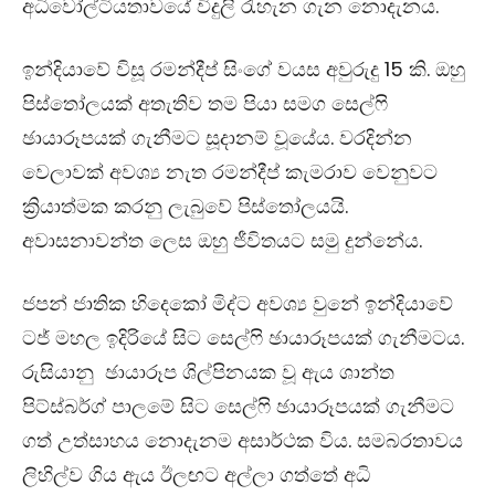
අධිවෝල්ටියතාවයේ විදුලි රැහැන ගැන නොදැනය.
ඉන්දියාවේ විසූ රමන්දීප් සිංගේ වයස අවුරුදු 15 කි. ඔහු
පිස්තෝලයක් අතැතිව තම පියා සමග සෙල්‍ෆි
ඡායාරූපයක් ගැනීමට සූදානම් වූයේය. වරදින්න
වෙලාවක් අවශ්‍ය නැත රමන්දීප් කැමරාව වෙනුවට
ක්‍රියාත්මක කරනු ලැබුවේ පිස්තෝලයයි.
අවාසනාවන්ත ලෙස ඔහු ජීවිතයට සමු දුන්නේය.
ජපන් ජාතික හිදෙකෝ මිද්ට අවශ්‍ය වුනේ ඉන්දියාවේ
ටජ් මහල ඉදිරියේ සිට සෙල්‍ෆි ඡායාරූපයක් ගැනීමටය.
රුසියානු ඡායාරූප ශිල්පිනයක වූ ඇය ශාන්ත
පිට්ස්බර්ග් පාලමේ සිට සෙල්‍ෆි ඡායාරූපයක් ගැනීමට
ගත් උත්සාහය නොදැනම අසාර්ථක විය. සමබරතාවය
ලිහිල්ව ගිය ඇය ඊලඟට අල්ලා ගත්තේ අධි