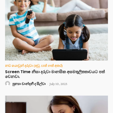
නව යොවුන් දරුවා (අවු. 13ත් 19ත් අතර)
Screen Time නිසා දරුවා මානසික අසමතුලිතතාවයට පත්
වෙනවා.
පුන්‍යා චාන්දනී ද සිල්වා
-
July 10, 2023