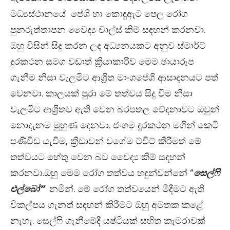
මධ්‍යස්ථානයේ පේශි හා කොඳුඇට පෙල රෝග
පුනරුත්තාපන වෛද්‍ය චාල්ස් කිම් සඳහන් කරනවා.
ඔහු විසින් සිදු කරන ලද අධ්‍යනයකට අනුව ස්මාර්ට්
දුරකථන සමග වඩාත් ක්‍රියාකාරීව මෙම ඡායාරූප
ගැනීම නිසා වැලමිට ආශ්‍රිත මාංශපේශි ආසාදනයට පත්
වෙනවා. කාලයක් පුරා මේ තත්වය සිදු වීම නිසා
වැලමිට ආශ්‍රිතව ඇති වෙන බරපතල වේදනාවට ඔවුන්
නොදැනම මුහුණ දෙනවා. ජංගම දුරකථන මගින් කෙටි
පණිවිඩ යැවීම, ක්‍රිඩාවන් වගේම ට්විට් කිරීමත් මේ
තත්වයට හේතු වෙන බව වෛද්‍ය කිම් සඳහන්
කරනවා.ඔහු මෙම රෝග තත්වය හඳුන්වන්නේ “
සෙල්ෆි
එල්බෝ”
නමින්. මේ රෝග තත්වයෙන් මිදීමට ඇති
විකල්පය ගැනත් සඳහන් කිරීමට ඔහු අමතක කළේ
නැහැ. සෙල්ෆි ගැනීමේදී යෂ්ටියක් සහිත කැමරාවක්