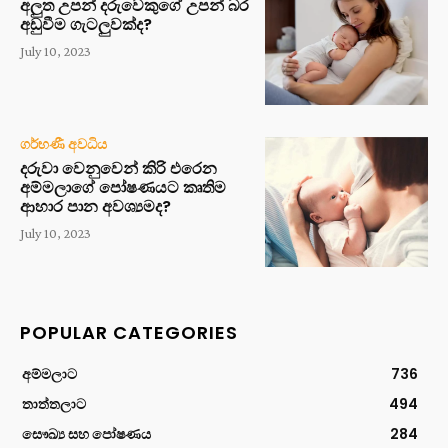
අලුත උපන් දරුවෙකුගේ උපන් බර
අඩුවීම ගැටලුවක්ද?
July 10, 2023
ගර්භණී අවධිය
දරුවා වෙනුවෙන් කිරි එරෙන
අම්මලාගේ පෝෂණයට කෘතිම
ආහාර පාන අවශ්‍යමද?
July 10, 2023
POPULAR CATEGORIES
අම්මලාට
736
තාත්තලාට
494
සෞඛ්‍ය සහ පෝෂණය
284