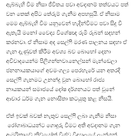
ඇබ්බැහි වීම නිසා ජීවිතය පවා අවදානම් තත්වයට පත්
වන තෙක් අපිට තේරුම් ගැනීම අපහසුයි. ඒ නිසාම
මෙම ඇබ්බැහි වීම යනුවෙන් හැදින්වීමට පවා සිදු වී
ඇතැයි මනෝ වෛද්‍ය විශේෂඥ රූමි රූබන් සඳහන්
කරනවා. ඒ නිසාම අද සෙල්ෆි මරණ පාලනය සඳහා ඒ
ගැන දැණුවත් කිරීම අවශ්‍ය බව බොහෝ දෙනා
අවිවාදයෙන්ම පිලිගන්නවා.නෙල්සන් මැන්ඩෙලා
ජනනායකයාගේ අවමංගල්‍ය පෙරහැරේ යන අතරදි
සෙල්‍ෆි ගැනමට උනන්දු වුන බොහෝ රාජ්‍ය
නායකයන් සමාජයේ දෝෂ දර්ශනයට පත් වුනේ
ආචාර ධර්ම ගැන නොසිතා කටයුතු කළ නිසයි.
ඒත් ඉවක් බවක් නැතුව සෙල්‍ෆි ලබා ගැනීම නිසා
රෝගාබාධයන්ට ගොදුරු වීමට අති අවදානම ගැන
ඇමරිකාවේ නිව්යෝක් විශ්ව විද්‍යාලයේ ලැන්ගන්