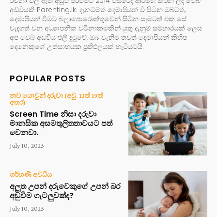
රචනා වල ඇති අඩුව පිරවීමට 2014 වසරේදී ආරම්භ කරන ලද වෙබ්
අඩවියකි Parenting.lk. දැනටමත් දෙමාපියන් වී සිටින ඔබටත්,
දෙමාපියන් වීමට බලාපොරොත්තුවෙන් සිටින සැමටත් එක සේ
වැදගත් වන අධ්‍යාපනික වටිනාකමකින් යුතු දැනුම් සම්භාරයක් ලෙස
අප වෙබ් අඩවිය එලි දුටුවේ, ඔබ වැනිම තවත් දෙමාපියන් කිහිප
දෙනෙකුගේ උත්සාහයක ප්‍රතිඵලයක් හැටියටයි.
POPULAR POSTS
නව යොවුන් දරුවා (අවු. 13ත් 19ත්
අතර)
Screen Time නිසා දරුවා
මානසික අසමතුලිතතාවයට පත්
වෙනවා.
July 10, 2023
ගර්භණී අවධිය
අලුත උපන් දරුවෙකුගේ උපන් බර
අඩුවීම ගැටලුවක්ද?
July 10, 2023