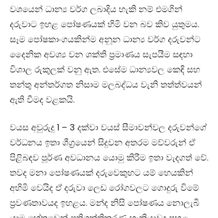
වශයෙන් ධාන්‍ය වර්ග ලබාදිය හැකි නම් එමගින්
දරුවාට ඉහළ පෝෂණයක් හිමි වන බව කිව යුතුමය.
සෑම පෝෂකාංගයකින්ම අනූන ධාන්‍ය වර්ග දරුවන්ට
දෛනික අවශ්‍ය වන ශක්ති ප‍්‍රමාණය සැපයීම සඳහා
විශාල රුකුලක් වනු ඇත. එසේම ධාන්‍යවල කෙඳි සහ
තන්තු අන්තර්ගත නිසාම මලබද්ධය වැනි තත්ත්වයන්
ඇති වීමද වළකයි.
වයස අවුරුදු 1 – 3 දක්වා වයස් සීමාවන්වල දරුවන්ගේ
වර්ධනය ඉතා ශීග‍්‍රයෙන් සිදුවන අතරම මව්වරුන් ඒ
පිළිබඳව පූර්ණ අවධානය යොමු කිරීම ඉතා වැදගත් වේ.
තවද මනා පෝෂණයක් දරුවෙකුහට යම් හෙයකින්
අහිමි වෙයිද ඒ දරුවා ලෙඩ රෝගවලට ගොදුරු විමේ
ප‍්‍රවණතාවයද ඉහළය. මන්ද නිසි පෝෂණය නොලැබී
යාම හේතුවෙන් ප‍්‍රතිශක්තිකරණ හැකියාවද පහළ