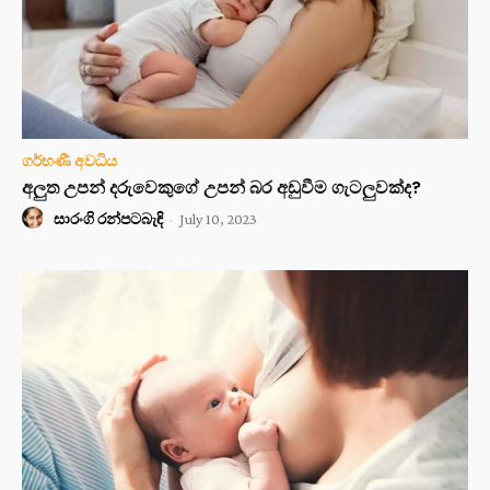
ගර්භණී අවධිය
අලුත උපන් දරුවෙකුගේ උපන් බර අඩුවීම ගැටලුවක්ද?
සාරංගි රන්පටබැඳි
-
July 10, 2023