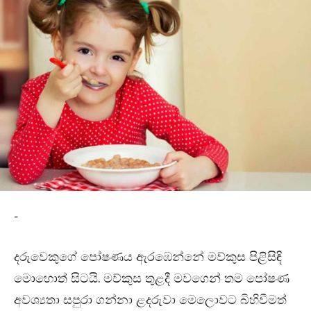
-
දරුවෙකුගේ පෝෂණය ඇරඹෙන්නේ මව්කුස පිළිසිඳි
මොහොත් සිටයි. මව්කුස තුළදී මවගෙන් තම පෝෂණ
අවශ්‍යතා සපුරා ගන්නා ළදරුවා මෙලොවට බිහිවීමත්