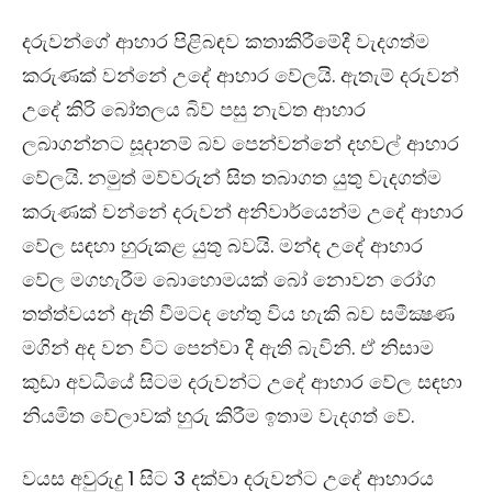
දරුවන්ගේ ආහාර පිළිබඳව කතාකිරීමේදී වැදගත්ම
කරුණක් වන්නේ උදේ ආහාර වේලයි. ඇතැම් දරුවන්
උදේ කිරි බෝතලය බිව් පසු නැවත ආහාර
ලබාගන්නට සූදානම් බව පෙන්වන්නේ දහවල් ආහාර
වේලයි. නමුත් මව්වරුන් සිත තබාගත යුතු වැදගත්ම
කරුණක් වන්නේ දරුවන් අනිවාර්යෙන්ම උදේ ආහාර
වේල සඳහා හුරුකළ යුතු බවයි. මන්ද උදේ ආහාර
වේල මගහැරීම බොහොමයක් බෝ නොවන රෝග
තත්ත්වයන් ඇති වීමටද හේතු විය හැකි බව සමීක්‍ෂණ
මගින් අද වන විට පෙන්වා දී ඇති බැවිනි. ඒ නිසාම
කුඩා අවධියේ සිටම දරුවන්ට උදේ ආහාර වේල සඳහා
නියමිත වේලාවක් හුරු කිරීම ඉතාම වැදගත් වේ.
වයස අවුරුදු 1 සිට 3 දක්වා දරුවන්ට උදේ ආහාරය