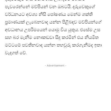
පැවරෙන්නේ මව්පියන් වන ඔබටයි. දරුවෙකුගේ
වර්ධනයට අවශ්‍ය නිසි පෝෂණය මෙන්ම ශක්ති
ප‍්‍රමාණයක් ලැබෙනවාද යන්න පිළිබඳව මව්පියන්ගේ
අවධානය උපරිමයෙන් යොමු විය යුතුය. එසේම උස
සහ බර මැනීම නොකඩවා සිදු කරමින් එය නියමිත
මට්ටමේ පවතිනවාද යන්න තහවුරු කරගැනීමද ඉතා
වැදගත් වේ.
- Advertisement -