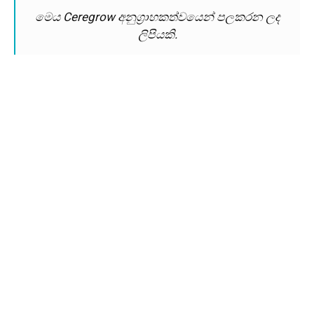
මෙය Ceregrow අනුග්‍රාහකත්වයෙන් පලකරන ලද
ලිපියකි.