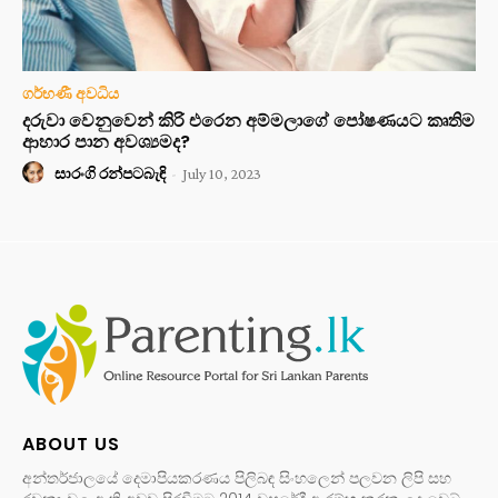
ගර්භණී අවධිය
දරුවා වෙනුවෙන් කිරි එරෙන අම්මලාගේ පෝෂණයට කෘතිම
ආහාර පාන අවශ්‍යමද?
සාරංගි රන්පටබැඳි
-
July 10, 2023
ABOUT US
අන්තර්ජාලයේ දෙමාපියකරණය පිලිබඳ සිංහලෙන් පලවන ලිපි සහ