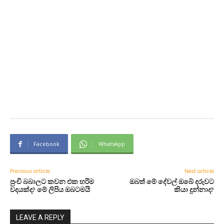
Facebook
WhatsApp
Previous article
Next article
පුංචි බබාලට කවන එක හරිම
ඔබත් මේ දේවල් ඔබේ දරුවට
වදයක්ද? මේ ලිපිය ඔබටමයි
කියා දුන්නාද?
LEAVE A REPLY