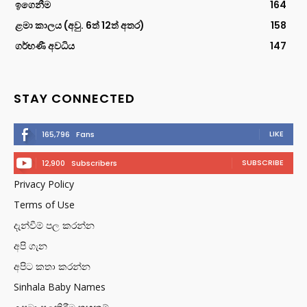
ඉගෙනීම
164
ළමා කාලය (අවු. 6ත් 12ත් අතර)
158
ගර්භණී අවධිය
147
STAY CONNECTED
LIKE
165,796
Fans
SUBSCRIBE
12,900
Subscribers
Privacy Policy
Terms of Use
දැන්වීම් පල කරන්න
අපි ගැන
අපිට කතා කරන්න
Sinhala Baby Names