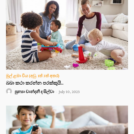
මුල් ළමා විය (අවු. 1ත් 3ත් අතර)
බබා කථා කරන්න පරක්කුයි..
පුන්‍යා චාන්දනී ද සිල්වා
-
July 10, 2023