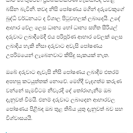
බසින බැවිනි. තවද නිසි පෝෂණය මගින් දරුවෙකුගේ
බුද්ධි වර්ධනයට ද විශාල පිටුවහලක් ලබාදෙයි. උදේ
ආහාර වේල ලෙස ධාන්‍ය හෝ ධාන්‍ය සහිත සීරියල්
දරුවාට ලබාදීමේදී එය පරිපූර්ණ ආහාර වේලක් ලෙස
ලබාදිය හැකි නිසා දරුවාට අවැසි පෝෂණය
උපරිමයෙන් ලැබෙනවාට කිසිදු සැකයක් නැත.
ඔබේ දරුවාට ඇවැසි නිසි පෝෂණය ලබාදීම එතරම්
අපහසු කටයුත්තක් නොවේ. මෙහිදී වැදගත්ම කරුණ
වන්නේ සැමවිටම නිවැරදි දේ තෝරාගැනීම ඔබ
දැනුවත් වීමයි. එනම් දරුවාට ලබාදෙන ආහාරවල
පෝෂණය පිළිබඳ ඔබ තුළ තිබිය යුතු දැනුවත් බව සහ
විශ්වාසයයි.