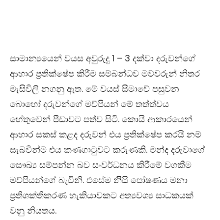
සාමාන්‍යයෙන් වයස අවුරුදු 1 – 3 දක්වා දරුවන්ගේ
ආහාර ප‍්‍රතික්ෂේප කිරීම සම්බන්ධව මව්වරුන් නිතර
මැසිවිලි නගනු ඇත. මේ වයස් සීමාවේ පසුවන
බොහෝ දරුවන්ගේ මව්පියන් මේ තත්ත්වය
හේතුවෙන් පීඩාවට පත්ව සිටි. කොයි ආකාරයෙන්
ආහාර සකස් කළද දරුවන් එය ප‍්‍රතික්ෂේප කරයි නම්
සැබවින්ම එය කණගාටුවට කරුණකි. මන්ද දරුවාගේ
සෞඛ්‍ය සම්පන්න බව සංවර්ධනය කිරීමේ වගකීම
මව්පියන්ගේ බැවිනි. එසේම නිිසි පෝෂණය මනා
ප‍්‍රතිශක්තිකරණ හැකියාවකට අත්‍යවශ්‍ය සාධකයක්
වනු නියතය.