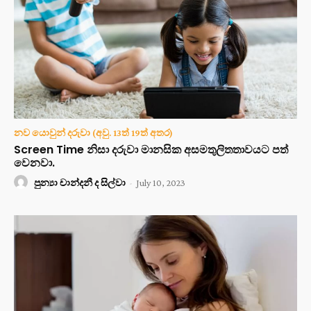
නව යොවුන් දරුවා (අවු. 13ත් 19ත් අතර)
Screen Time නිසා දරුවා මානසික අසමතුලිතතාවයට පත්
වෙනවා.
පුන්‍යා චාන්දනී ද සිල්වා
-
July 10, 2023