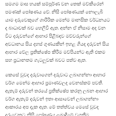
සමගම මාස හයක් සම්පූර්ණ වන තෙක් මව්කිරෙන්
පමණක් පෝෂණය වේ. නිසි පෝෂණයක් නොලැබී
යාම දරුවෙකුගේ ශාරීරික මෙන්ම මානසික වර්ධනයට
ද බාධාවක් බව හෙලිවී ඇත. අන්න ඒ නිසාම අද වන
විට දරුවන්ගේ ආහාර පිළිබඳව මව්වරුන්ගේ
අවධානය සිය දහස් ගුණයකින් ඉහළ ගියද දරුවන් සිය
ආහාර වේල ප‍්‍රතික්ෂේප කිරීම මව්පියන්ට ඇති එකම
සහ ප‍්‍රධානතම ගැටලූවක් බවට පත්ව ඇත.
කෙසේ වුවද දරුවාගෙන් දරුවාට ලබාගන්නා ආහාර
වර්ග මෙන්ම ආහාර ප‍්‍රමාණවලද වෙනස්කම් පවතී.
ඇතැම් දරුවන් තරයේ ප‍්‍රතික්ෂේප කරනු ලබන ආහාර
වර්ග ඇතැම් දරුවන් ඉතා ආසාවෙන් ලබාගන්නා
ආකාරය අප දැක ඇත. මේ තත්ත්වය මෙසේ වුවද
දරුවෙකුට නිසි පෝෂණය ලබාදීමේ වගකීම