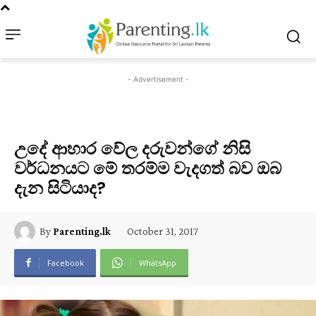
- Advertisement -
උදේ ආහාර වේල දරුවන්ගේ නිසි
වර්ධනයට මේ තරම්ම වැදගත් බව ඔබ
දැන සිටියාද?
October 31, 2017
By
Parenting.lk
Facebook
WhatsApp