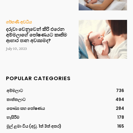
ගර්භණී අවධිය
දරුවා වෙනුවෙන් කිරි එරෙන
අම්මලාගේ පෝෂණයට කෘතිම
ආහාර පාන අවශ්‍යමද?
July 10, 2023
POPULAR CATEGORIES
අම්මලාට
736
තාත්තලාට
494
සෞඛ්‍ය සහ පෝෂණය
284
හැසිරීම
178
මුල් ළමා විය (අවු. 1ත් 3ත් අතර)
165