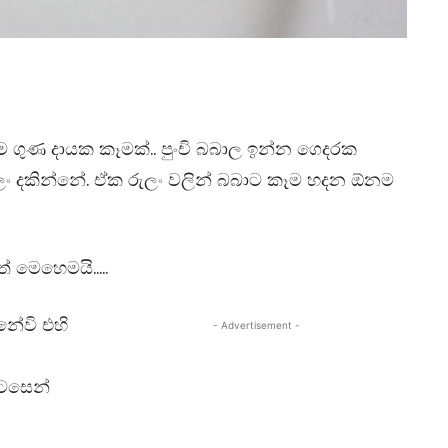
ම ගුණ දායක කෑමක්.. පුංචි බබාල ඉන්න ගෙදරක
ං දකින්නේ. ඒක රුලං වලින් බබාට කෑම හදන ඕනම
් මෙහෙමයි…..
නේවි එහි
- Advertisement -
ටසෙන්