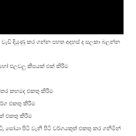
වැඩි දියුණු කර ගන්න පහත අදහස් ද සලකා බලන්න
හෝ එලවලු කීපයක් එක් කිරීම
ත්තර කහමද එකතු කිරීම
්ග එකතු කිරීම
් එකතු කිරීම
ටි, සෝයා පිටි වැනි පිටි වර්ගයකුත් එකතු කර ගනිමින්