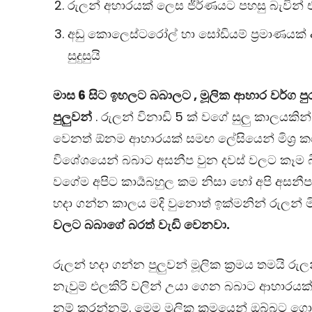
රුලන් අහාරයක් ලෙස ජීර්ණයට පහසු බැවින් 
අඩු කොලෙස්ටරෝල් හා සෝඩියම් ප්‍රමාණයක් අ
සුදුසුයි
මාස
6
සිට
ඉහලට
බබාලට
,
මූලික
ආහාර
වර්ග
පුර
පුලුවන්
. රුලන් විනාඩි 5 ක් වගේ සුලු කාලයකි
වෙනත් ඕනම ආහාරයක් සමඟ ලේසියෙන් මිශ්‍ර කරගන
විශේශයෙන් බබාට අසනීප වුන දවස් වලට කෑම බී
වගේම අපිට කාර්‍යබහුල කම නිසා හෝ අපි අසන
හදා ගන්න කාලය මදි වුනොත් ඉක්මනින් රුලන් මි
වලට
බබාගේ
බරත්
වැඩි
වෙනවා
.
රුලන් හදා ගන්න පුලුවන් මූලික ක්‍රමය තමයි 
නැවුම් එලකිරි වලින් උයා ගෙන බබාට ආහාරය
නම් කරන්නම්. මෙම මුලික ක්‍රමයෙන් ඔබ්බට ග