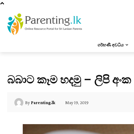
ගර්භණී අවධිය
බබාට කෑම හදමු – ලිපි අංක 
May 19, 2019
By
Parenting.lk