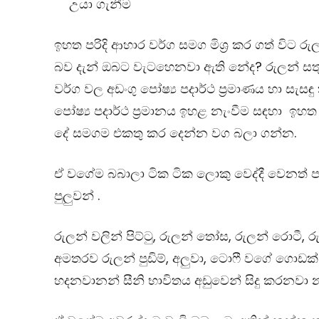
උයා ගැනීම
ඉහත පරිදි ආහාර වර්ග සමග මිශ්‍ර කර ගත් විට
බව දැන් ඔබට වැටහෙනවා ඇති නේද? රුලන් සතු
වර්ග වල අඩංගු පෝෂ්‍ය පදාර්ථ ප්‍රමාණය හා සැසඳු
පෝෂ්‍ය පදාර්ථ ප්‍රමානය ඉහළ නැංවීම සඳහා ඉහත 
දේ සමගම එකතු කර දෙන්න වග බලා ගන්න​.
ඒ වගේම බබාලා ටික ටික ලොකු වෙද්දී වෙනත් 
පුලුවන් .
රුලන් වලින් පිට්ටු, රුලන් තෝස, රුලන් රොටී,
අමතරව රුලන් පුඩිම්, අලුවා, ටොෆී වගේ ගොඩක් 
හදනවානන් සීනි භාවිතය අඩුවෙන් සිදු කරනවා 