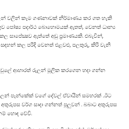
 රුලන් වලින් කෑම ගණනාවක් නිර්මාණය කර ගත හැකි
ව පෝෂ්‍ය පදාර්ථ බොහොමයක් ඇතත්, වෙනත් ධාන්‍ය
 කල සාපේක්‍ෂව ඇත්තේ අඩු ප්‍රමාණයකි. එබැවින්,
සඳහන් කල පරිදි වෙනත් එළවළු, පලතුරු, කිරි වැනි
පවුලේ ආහාරත් රුලන් මූලික කරගෙන හදා ගන්න
 රුලන් පෑන්කේක් වගේ දේවල් ඒවායින් සමහරක් ..ඊට
අතුරුපස වර්ග සාදා ගන්නත් පුලුවන් . බබාට අතුරුපස
නම් හොඳ වේවි.