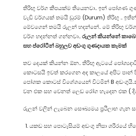
තිරිඟු වර්ග කීපයක්ම තියෙනවා.. ඉන් පෝශණ ග
වැඩි වර්ගයක් තමයි ඩුරම් (Durum) තිරිඟු .. ඉතින
මේවගෙන් තමයි රුලන් හදන්නේ.. මේ තිරිඟු වර්ග
වර්ග හදන්නත් ගන්නවා..
රුලන් කියන්නේ කාබෝ
සහ ප්රෝටීන් බහුලව අඩංගු ගුණදායක කෑමක්
තව දෙයක් කියන්න ඕන​.. තිරිඟු ඇටයේ පෝශ්‍යදායී
කොටසයි ඉවත් කරගෙන​ අද කාලයේ අපිට පාන් පිට
පෝශක කොටස් විශේශයෙන් විටමින් B අඩංගුයි..න
වන එක සහ වෙනත් ලෙඩ රෝග හැදෙන එක ( දි
රුලන් වලින් ලැබෙන සෞඛ්‍යමය ප්‍රථිලාභ ගැන
යකඩ සහ පොටෑසියම් අඩංගු නිසා ශරීරයේ හිමො