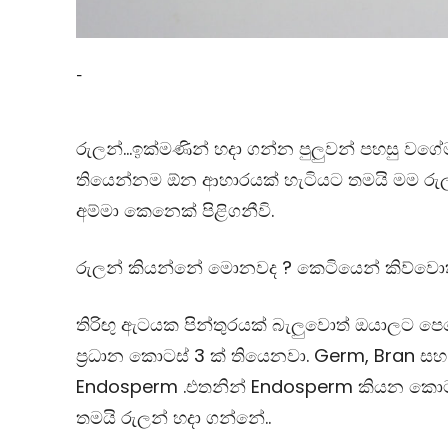
-
රුලන්…ඉක්මණින් හදා ගන්න පුලුවන් පහසු වගේ
තියෙන්නම ඕන ආහාරයක් හැටියට තමයි මම රුල
අම්මා කෙනෙක් පිළිගනීවි.
රුලන් කියන්නේ මොනවද ? කෙටියෙන් කිව්වොත
තිරිඟු ඇටයක පින්තුරයක් බැලුවොත් ඔයාලට පෙ
ප්‍රධාන කොටස් 3 ක් තියෙනවා. Germ, Bran සහ
Endosperm .එතනින් Endosperm කියන කො
තමයි රුලන් හදා ගන්නේ..