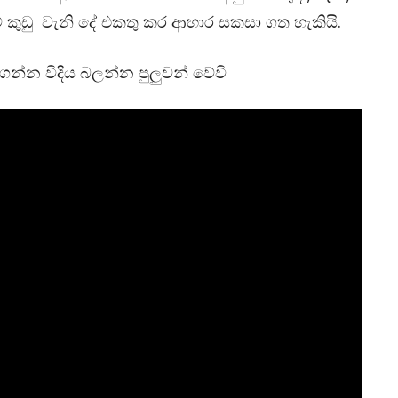
ට් කුඩු වැනි දේ එකතු කර ආහාර සකසා ගත හැකියි.
න්න විදිය බලන්න පුලුවන් වේවි