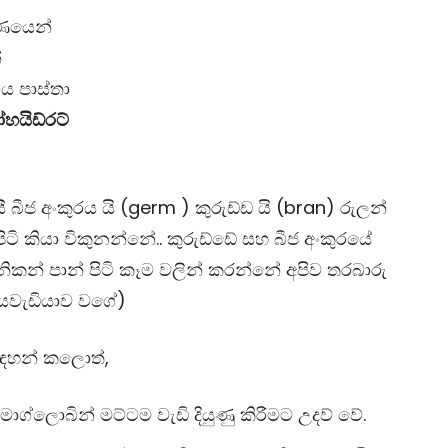
ුණයෙන්
්
ය පාස්තා
හයිඩ්රට්
 බීජ අංකුරය යි (germ ) කුරුඩ්ඩ යි (bran) රුලන්
ි කියා විකුනන්නේ.. කුරුඩ්ඩේ සහ බීජ අංකුරයේ
ිකන් පාන් පිටි කෑම වලින් කරන්නේ අපිව තරබාරු
යවැඩියාව වගේ)
 සඳහන් කලොත්,
ග්ලොබින් මට්ටම වැඩි දියුණු කිරීමට උදව් වේ.