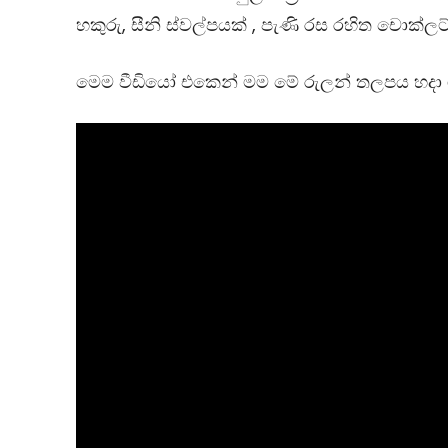
හකුරු, සීනි ස්වල්පයක් , පැණි රස රහිත චොක්ල
මෙම වීඩියෝ එකෙන් මම මේ රුලන් තලපය හදා ග