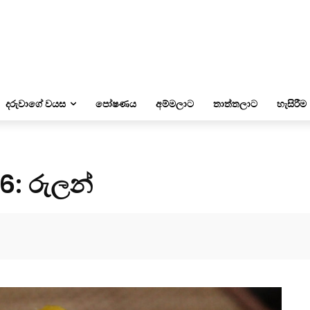
දරුවාගේ වයස
පෝෂණය
අම්මලාට
තාත්තලාට
හැසිරීම
6: රුලන්