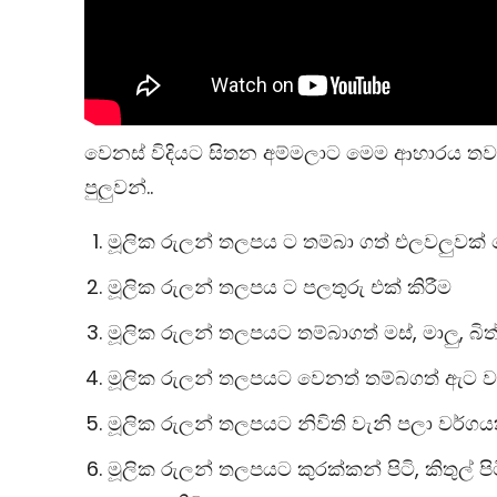
වෙනස් විදියට සිතන අම්මලාට මෙම ආහාරය තව 
පුලුවන්..
මූලික රුලන් තලපය ට තම්බා ගත් එලවලුවක් 
මූලික රුලන් තලපය ට පලතුරු එක් කිරීම
මූලික රුලන් තලපයට තම්බාගත් මස්, මාලු, බි
මූලික රුලන් තලපයට වෙනත් තම්බගත් ඇට වර
මූලික රුලන් තලපයට නිවිති වැනි පලා වර්ගයක
මූලික රුලන් තලපයට කුරක්කන් පිටි, කිතුල් පි