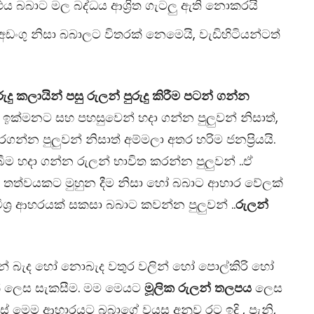
එය බබාට මල බද්ධය ආශ්‍රිත ගැටලු ඇති නොකරයි
ඩංගු නිසා බබාලට විතරක් නෙමෙයි, වැඩිහිටියන්ටත්
ුදු
කලායින්
පසු
රුලන්
පුරුදු
කිරීම
පටන්
ගන්න
න් ඉක්මනට සහ පහසුවෙන් හදා ගන්න පුලුවන් නිසාත්,
්න පුලුවන් නිසාත් අම්මලා අතර හරිම ජනප්‍රියයි.
ම හදා ගන්න රුලන් භාවිත කරන්න පුලුවන් ..ඒ
ීප තත්වයකට මුහුන දීම නිසා හෝ බබාට ආහාර වේලක්
ශ්‍ර ආහරයක් සකසා බබාට කවන්න පුලුවන් ..
රුලන්
රුලන් බැද හෝ නොබැද වතුර වලින් හෝ පොල්කිරි හෝ
ක් ලෙස සැකසීම. මම මෙයට
මූලික
රුලන්
තලපය
ලෙස
ොස් මෙම ආහාරයට බබාගේ වයස අනුව රට ඉදි , පැනි,