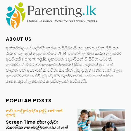
ABOUT US
අන්තර්ජාලයේ දෙමාපියකරණය පිලිබඳ සිංහලෙන් පලවන ලිපි සහ
රචනා වල ඇති අඩුව පිරවීමට 2014 වසරේදී ආරම්භ කරන ලද වෙබ්
අඩවියකි Parenting.lk. දැනටමත් දෙමාපියන් වී සිටින ඔබටත්,
දෙමාපියන් වීමට බලාපොරොත්තුවෙන් සිටින සැමටත් එක සේ
වැදගත් වන අධ්‍යාපනික වටිනාකමකින් යුතු දැනුම් සම්භාරයක් ලෙස
අප වෙබ් අඩවිය එලි දුටුවේ, ඔබ වැනිම තවත් දෙමාපියන් කිහිප
දෙනෙකුගේ උත්සාහයක ප්‍රතිඵලයක් හැටියටයි.
POPULAR POSTS
නව යොවුන් දරුවා (අවු. 13ත් 19ත්
අතර)
Screen Time නිසා දරුවා
මානසික අසමතුලිතතාවයට පත්