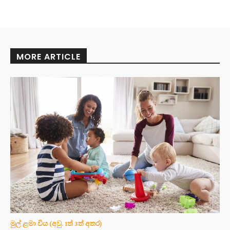
MORE ARTICLE
මුල් ළමා විය (අවු. 1ත් 3ත් අතර)