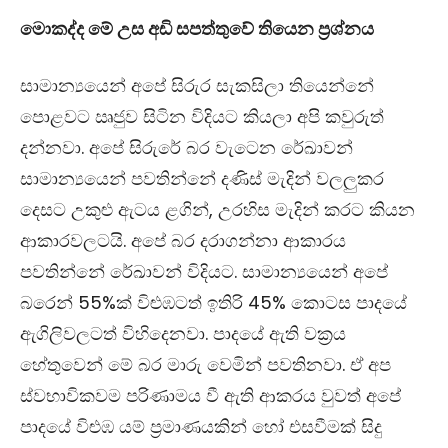
මොකද්ද මේ උස අඩි සපත්තුවේ තියෙන ප්‍රශ්නය
සාමාන්‍යයෙන් අපේ සිරුර සැකසිලා තියෙන්නේ
පොළවට ඍජුව සිටින විදියට කියලා අපි කවුරුත්
දන්නවා. අපේ සිරුරේ බර වැටෙන රේඛාවන්
සාමාන්‍යයෙන් පවතින්නේ දණිස් මැදින් වලලුකර
දෙසට උකුළු ඇටය ළගින්, උරහිස මැදින් කරට කියන
ආකාරවලටයි. අපේ බර දරාගන්නා ආකාරය
පවතින්නේ රේඛාවන් විදියට. සාමාන්‍යයෙන් අපේ
බරෙන් 55%ක් විළුඹටත් ඉතිරි 45% කොටස පාදයේ
ඇගිලිවලටත් විහිදෙනවා. පාදයේ ඇති වක්‍රය
හේතුවෙන් මේ බර මාරු වෙමින් පවතිනවා. ඒ අප
ස්වභාවිකවම පරිණාමය වී ඇති ආකරය වුවත් අපේ
පාදයේ විළුඹ යම් ප්‍රමාණයකින් හෝ එසවීමක් සිදු