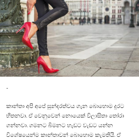
-
කාන්තා අපි අපේ සුන්දරත්වය ගැන බොහොම දුරට
හිතනවා. ඒ වෙනුවෙන් නොයෙක් විලාසිතා තෝරා
ගන්නවා. ගමනට බිමනට හැඩට වැඩට යන්න
විශේෂයෙන්ම කාන්තාවන් බොහොම කැමතියි. ඒ