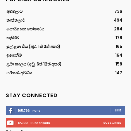
අම්මලාට
736
තාත්තලාට
494
සෞඛ්‍ය සහ පෝෂණය
284
හැසිරීම
178
මුල් ළමා විය (අවු. 1ත් 3ත් අතර)
165
ඉගෙනීම
164
ළමා කාලය (අවු. 6ත් 12ත් අතර)
158
ගර්භණී අවධිය
147
STAY CONNECTED
LIKE
165,796
Fans
SUBSCRIBE
12,900
Subscribers