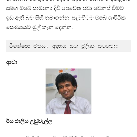
සමග ඔබේ සාමාන්‍ය දිවි පෙවෙත පවා වෙනස් වීමට
ඉඩ ඇති බව සිහි තබාගන්න. සැමවිටම ඔබේ ශාරීරික
සෞඛ්‍යයට මුල් තැන දෙන්න.
විශේෂඥ මතය, අදහස සහ මූලික සටහන:
ආචා
ර්ය ජාලිය උඩුවැල්ල