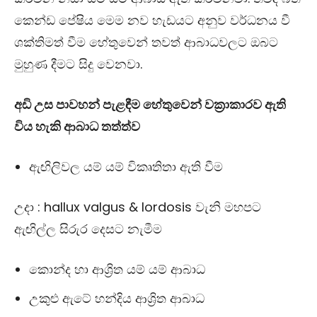
කෙන්ඩ පේෂිය මෙම නව හැඩයට අනුව වර්ධනය වී
ශක්තිමත් වීම හේතුවෙන් තවත් ආබාධවලට ඔබට
මුහුණ දීමට සිදු වෙනවා.
අඩි උස පාවහන් පැළඳීම හේතුවෙන් වක්‍රාකාරව ඇති
විය හැකි ආබාධ තත්ත්ව
ඇඟිලිවල යම් යම් විකෘතිතා ඇති වීම
උදා : hallux valgus & lordosis වැනි මහපට
ඇඟිල්ල සිරුර දෙසට නැමීම
කොන්ද හා ආශ්‍රිත යම් යම් ආබාධ
උකුළු ඇටේ හන්දිය ආශ්‍රිත ආබාධ