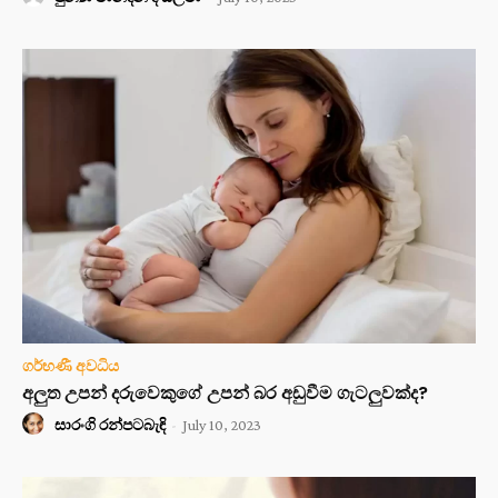
ගර්භණී අවධිය
අලුත උපන් දරුවෙකුගේ උපන් බර අඩුවීම ගැටලුවක්ද?
සාරංගි රන්පටබැඳි
-
July 10, 2023