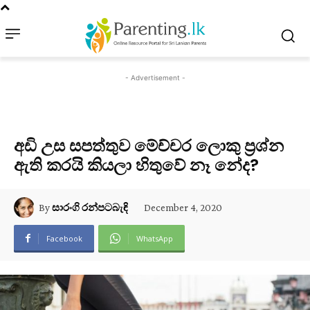
- Advertisement -
අඩි උස සපත්තුව මේච්චර ලොකු ප්‍රශ්න
ඇති කරයි කියලා හිතුවේ නෑ නේද?
December 4, 2020
By
සාරංගි රන්පටබැඳි
Facebook
WhatsApp