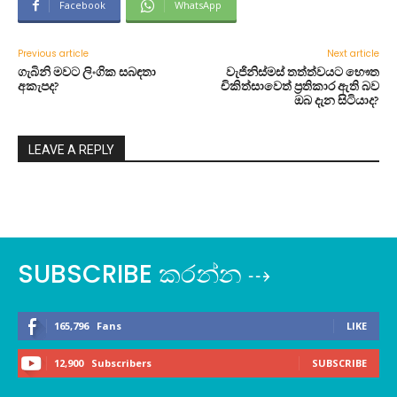
Facebook
WhatsApp
Previous article
Next article
ගැබිනි මවට ලිංගික සබඳතා
වැජිනිස්මස් තත්ත්වයට භෞත
අකැපද?
චිකිත්සාවෙත් ප්‍රතිකාර ඇති බව
ඔබ දැන සිටියාද?
LEAVE A REPLY
SUBSCRIBE කරන්න ⇢
165,796
Fans
LIKE
12,900
Subscribers
SUBSCRIBE