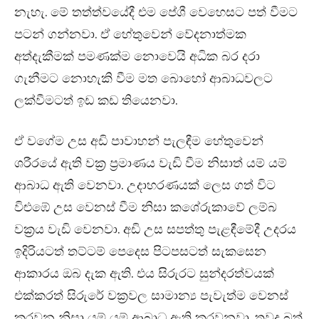
නැහැ. මේ තත්ත්වයේදී එම පේශී වෙහෙසට පත් වීමට
පටන් ගන්නවා. ඒ හේතුවෙන් වේදනාත්මක
අත්දැකීමක් පමණක්ම නොවෙයි අධික බර දරා
ගැනීමට නොහැකි වීම මත බොහෝ ආබාධවලට
ලක්වීමටත් ඉඩ කඩ තියෙනවා.
ඒ වගේම උස අඩි පාවාහන් පැලඳීම හේතුවෙන්
ශරීරයේ ඇති වක්‍ර ප්‍රමාණය වැඩි වීම නිසාත් යම් යම්
ආබාධ ඇති වෙනවා. උදාහරණයක් ලෙස ගත් විට
විළුඹේ උස වෙනස් වීම නිසා කශේරුකාවේ ලම්බ
වක්‍රය වැඩි වෙනවා. අඩි උස සපත්තු පැළඳීමේදී උදරය
ඉදිරියටත් තට්ටම් පෙදෙස පිටපසටත් සැකසෙන
ආකාරය ඔබ දැක ඇති. එය සිරුරට සුන්දරත්වයක්
එක්කරත් සිරුරේ වක්‍රවල සාමාන්‍ය පැවැත්ම වෙනස්
කරවන නිසා යම් යම් ආබාධ ඇති කරවනවා. තවද බත්