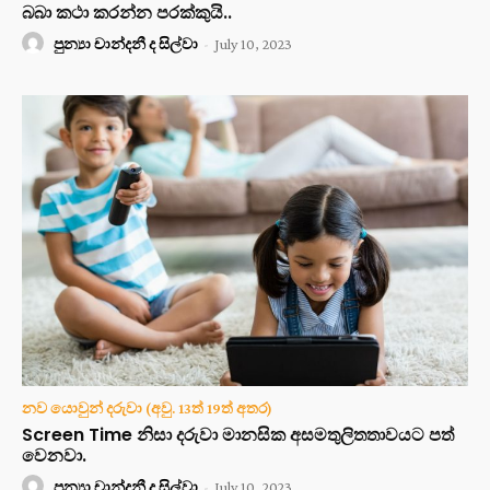
බබා කථා කරන්න පරක්කුයි..
පුන්‍යා චාන්දනී ද සිල්වා
-
July 10, 2023
නව යොවුන් දරුවා (අවු. 13ත් 19ත් අතර)
Screen Time නිසා දරුවා මානසික අසමතුලිතතාවයට පත්
වෙනවා.
පුන්‍යා චාන්දනී ද සිල්වා
-
July 10, 2023