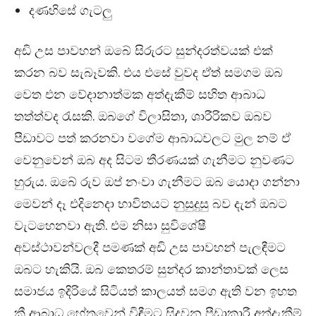
දණහිසේ ගැටලු
අඩි උස පාවහන් ඔබේ සිරුරට සුන්දරත්වයක් එක්
කරන බව සැබෑවකි. එය එසේ වුවද ඒත් සමගම ඔබ
වෙත එන වේදානාත්මක අත්දැකීම් සහිත ආබාධ
තත්ත්වද රැසකි. ඔබගේ විලාසිතා, ශාරීරිකව ඔබව
පීඩාවට පත් කරනවා වගේම ආබාධවලට මුල නම් ඒ
වෙනුවෙන් ඔබ අද සිටම තීරණයක් ගැනීමට නුවණට
හුරුය. ඔබේ රුව ඔප් නංවා ගැනීමට ඔබ යොදා ගන්නා
මෙවන් දෑ එදිනෙදා භාවිතයට නුසුදුසු බව දැන් ඔබට
වැටහෙනවා ඇති. එම නිසා සුවිශේෂී
අවස්ථාවන්වලදී පමණක් අඩි උස පාවහන් පැලඳීමට
ඔබට හැකියි. ඔබ කෙතරම් සුන්දර කාන්තාවක් ලෙස
සමාජය ඉදිරියේ සිටියත් කාලයත් සමග ඇති වන ඉහත
කී ආබාධ හේතුවෙන් විඳීමට සිදුවන පීඩාකාරී අත්දැකීම්