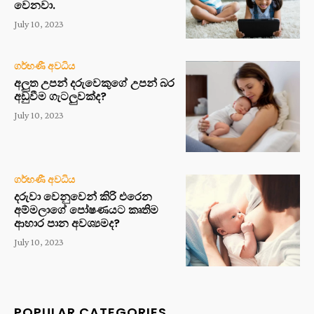
වෙනවා.
July 10, 2023
ගර්භණී අවධිය
අලුත උපන් දරුවෙකුගේ උපන් බර
අඩුවීම ගැටලුවක්ද?
July 10, 2023
ගර්භණී අවධිය
දරුවා වෙනුවෙන් කිරි එරෙන
අම්මලාගේ පෝෂණයට කෘතිම
ආහාර පාන අවශ්‍යමද?
July 10, 2023
POPULAR CATEGORIES