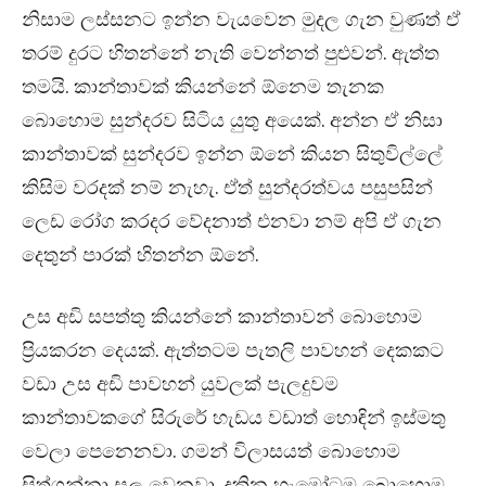
නිසාම ලස්සනට ඉන්න වැයවෙන මුදල ගැන වුණත් ඒ
තරම් දුරට හිතන්නේ නැති වෙන්නත් පුළුවන්. ඇත්ත
තමයි. කාන්තාවක් කියන්නේ ඕනෙම තැනක
බොහොම සුන්දරව සිටිය යුතු අයෙක්. අන්න ඒ නිසා
කාන්තාවක් සුන්දරව ඉන්න ඕනේ කියන සිතුවිල්ලේ
කිසිම වරදක් නම් නැහැ. ඒත් සුන්දරත්වය පසුපසින්
ලෙඩ රෝග කරදර වේදනාත් එනවා නම් අපි ඒ ගැන
දෙතුන් පාරක් හිතන්න ඕනේ.
උස අඩි සපත්තු කියන්නේ කාන්තාවන් බොහොම
ප්‍රියකරන දෙයක්. ඇත්තටම පැතලි පාවහන් දෙකකට
වඩා උස අඩි පාවහන් යුවලක් පැලදුවම
කාන්තාවකගේ සිරුරේ හැඩය වඩාත් හොඳින් ඉස්මතු
වෙලා පෙනෙනවා. ගමන් විලාසයත් බොහොම
සිත්ගන්නා සුලු වෙනවා. දකින හැමෝටම බොහොම