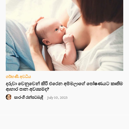
ගර්භණී අවධිය
දරුවා වෙනුවෙන් කිරි එරෙන අම්මලාගේ පෝෂණයට කෘතිම
ආහාර පාන අවශ්‍යමද?
සාරංගි රන්පටබැඳි
-
July 10, 2023