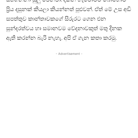
ප්‍රිය දසුනක් කියලා කියන්නත් පුළුවන්. ඒත් මේ උස අඩි
සපත්තුව කාන්තාවකගේ සිරුරට ගෙන එන
සුන්දරත්වය හා සමානවම වේදනාවකුත් මතු දිනක
ඇති කරන්න බැරි නැහැ. අපි ඒ ගැන කතා කරමු.
- Advertisement -