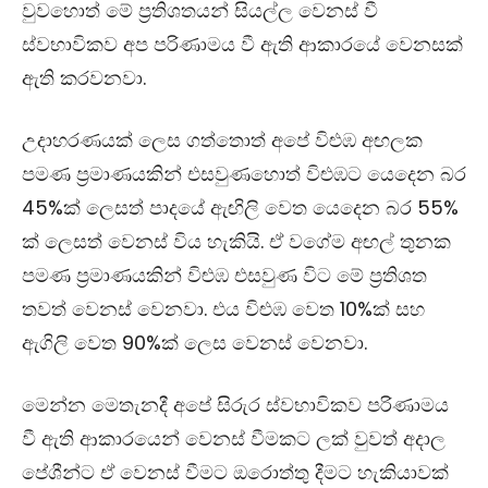
වුවහොත් මේ ප්‍රතිශතයන් සියල්ල වෙනස් වී
ස්වභාවිකව අප පරිණාමය වී ඇති ආකාරයේ වෙනසක්
ඇති කරවනවා.
උදාහරණයක් ලෙස ගත්තොත් අපේ විළුඹ අඟලක
පමණ ප්‍රමාණයකින් එසවුණහොත් විළුඹට යෙදෙන බර
45%ක් ලෙසත් පාදයේ ඇඟිලි වෙත යෙදෙන බර 55%
ක් ලෙසත් වෙනස් විය හැකියි. ඒ වගේම අඟල් තුනක
පමණ ප්‍රමාණයකින් විළුඹ එසවුණ විට මේ ප්‍රතිශත
තවත් වෙනස් වෙනවා. එය විළුඹ වෙත 10%ක් සහ
ඇගිලි වෙත 90%ක් ලෙස වෙනස් වෙනවා.
මෙන්න මෙතැනදී අපේ සිරුර ස්වභාවිකව පරිණාමය
වී ඇති ආකාරයෙන් වෙනස් වීමකට ලක් වුවත් අදාල
පේශීන්ට ඒ වෙනස් වීමට ඔරොත්තු දීමට හැකියාවක්