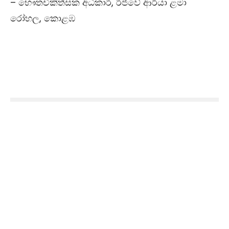
– භෞතචිකිත්සක අධිකාරී, රිජ්වේ ආර්යා ළමා
රෝහල, කොළඹ