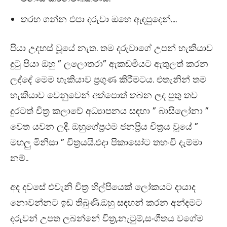
තරහ ගන්න එපා දරුවා ඔහෙ ඇඳපුදෙන්….
පියා උදහස් වූයේ නැත. තම දරුවාගේ උපන් හැකියාව
දුටු පියා ඔහු ”
ලලොතරා”
ඇකඩමියට ඇතුලත් කරන
ලද්දේ මෙම හැකියාව ප්‍රගුණ කිරීමටය. එතැනින් තම
හැකියාව වෙනුවෙන් අත්පොත් තබන ලද පුතු තව
දුරටත් චිත්‍ර කලාවේ අධ්‍යාපනය සඳහා ”
බාසිලෝනා ”
වෙත යවන ලදී. ඔහුගේප්‍රථම ජනප්‍රිය චිත්‍රය වූයේ ”
මහලු මිනිසා ”
චිත්‍රයයි.එදා පිකාසෝට තහංචි දැම්මා
නම්..
අද දවසේ එවැනි චිත්‍ර හිල්පියෙක් ලෝකයට දායාද
නොවන්නට ඉඩ තිබුණි.ඔහු සඳහන් කරන අන්දමට
දරුවන් උපත ලබන්නේ චිත්‍ර,නැටුම්,සංගීතය වගේම