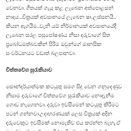
වෙනවා. ගීතයක් ගැයූ කළ ලැබෙන අත්පොළසන්
නාදය….චිත්‍රයක් අවසානයේ ලැබෙන ෂා..ලස්සනයි…
කියන ඇගයීම…වැනි යම් නිර්මානයක් අවසානයේදී
ලැබෙන සරල පසුපෝෂණය නිසා දරුවාගේ සිත
ප්‍රබෝධමත්බවකින් පිරීම ඔවුන්ගේ මානසික
සංවර්ධනයට වඩාත් බලපානවා.
චිත්තවේග සුරැකියාව
සෞන්දර්යාත්මක කටයුතු සමග සිදු වෙන ගනුදෙණුව
නිසාම දරුවාගේ චිත්තවේග සුරැකියාව නොදැනීම
ගොඩ නැගෙනවා. දරුවා ඉවසීමෙන් කටයුතු කිරීමට
පටන් ගන්නවා.උදාහරණයක් ලෙස චිත්‍රයක් අදින
දරුවෙකුට ඉවසීමක් නොමැතිව එය කරන්න බැහැ.ඒ