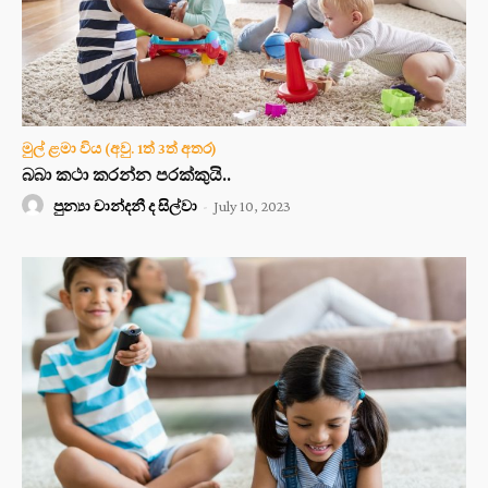
මුල් ළමා විය (අවු. 1ත් 3ත් අතර)
බබා කථා කරන්න පරක්කුයි..
පුන්‍යා චාන්දනී ද සිල්වා
-
July 10, 2023