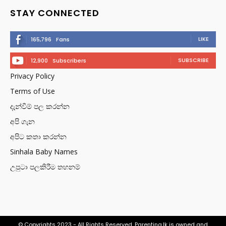
STAY CONNECTED
LIKE
165,796
Fans
SUBSCRIBE
12,900
Subscribers
Privacy Policy
Terms of Use
දැන්වීම් පල කරන්න
අපි ගැන
අපිට කතා කරන්න
Sinhala Baby Names
උපුටා පලකිරීම තහනම්
© Copyrights 2023 - All Rights Reserved. Parenting.lk is owned and