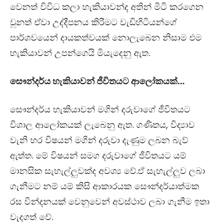
වෙනත් විවිධ කලා හැකියාවන්ද අතින් මිටි කරගෙන
වුනත් ඒවා උද්දීපනය කිරීමට වැඩිහිටියන්ගේ
පාර්ශවයෙන් දායකත්වයක් නොලැබෙන නිසාම එම
හැකියාවන් උපන්ගෙයි මියැදෙනු ඇත.
සෞන්දර්ය හැකියාවන් ජීවිතයට ආලෝකයක්…
සෞන්දර්ය හැකියාවන් මගින් දරුවාගේ ජීවිතයට
විශාල ආලෝකයක් ලැබෙනු ඇත. ගණිතය, විද්‍යාව
වැනි හර විෂයන් මගින් දරුවා දැණුම ලබන බැව්
ඇත්ත. මේ විෂයන් සමග දරුවාගේ ජීවිතයට යම්
මානසික සැහැල්ලුවක්ද අවශ්‍ය වේ.ඒ සැහැල්ලුව ලබා
ගැනීමට නම් යම් කිසි ආකාරයක සෞන්දර්යාත්මක
රස වින්දනයක් වෙනුවෙන් අවස්ථාව ලබා ගැනීම ඉතා
වැදගත් වේ.