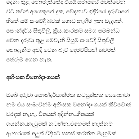
දෙනා තුළ නොමැත්තේද එයයි.සමාජයේ ජීවත්වෙන
විට තවත් අයෙකුගේ දුක, වේදනාව ඉදිරියේ දරුවාගේ
හිතේ යම් සංවේදී බවක් ගොඩ නැගීම ඉතා වැදගත්.
සෞන්දර්ය සිතුවිලි, ක්‍රියාකාරකම් සමග සම්බන්ධ
වෙන දරුවා තුළ මෙවැනි සියුම් සංවේදී සිතුවිලි
නොදැනීම අවදි වෙන බැව් දෙමව්පියන් තවමත්
තේරුම් ගෙන නැත.
අහිංසක විනෝදාංශයක්
ඔබේ දරුවා සෞන්දර්යාත්මක කටයුත්තක යෙදෙනවා
නම් එය සැබැවින්ම අහිංසක විනෝදාංශයක් කිව්වොත්
වරදක් නැහැ. චිතයක් අදින්න…ගීතයක්
ගයන්න..නැටුමක් නටන්න..එහෙමත් නැත්නම්
ආහාරයක් අලුත් විදිහට සකස් කරන්න..මැහුමක්