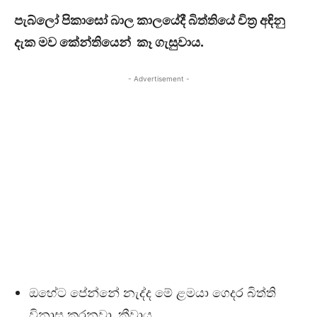
පැබ්ලෝ පිකාසෝ බාල කාලයේදී බිත්තියේ චිත්‍ර අඳිනු
දැක මව කේන්තියෙන් කෑ ගැසුවාය.
- Advertisement -
ඔහේට පේන්නේ නැද්ද මේ ළමයා ගෙදර බිත්ති
විනාස කරනවා…කීවාය.