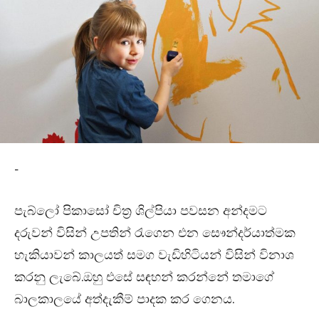
-
පැබ්ලෝ පිකාසෝ චිත්‍ර ශිල්පියා පවසන අන්දමට
දරුවන් විසින් උපතින් රැගෙන එන සෞන්දර්යාත්මක
හැකියාවන් කාලයත් සමග වැඩිහිටියන් විසින් විනාශ
කරනු ලැබේ.ඔහු එසේ සඳහන් කරන්නේ තමාගේ
බාලකාලයේ අත්දැකීම් පාදක කර ගෙනය.