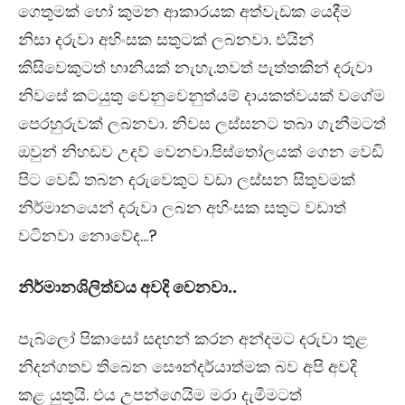
ගෙතුමක් හෝ කුමන ආකාරයක අත්වැඩක යෙදීම
නිසා දරුවා අහිංසක සතුටක් ලබනවා. එයින්
කිසිවෙකුටත් හානියක් නැහැ.තවත් පැත්තකින් දරුවා
නිවසේ කටයුතු වෙනුවෙනුත්යම් දායකත්වයක් වගේම
පෙරහුරුවක් ලබනවා. නිවස ලස්සනට තබා ගැනීමටත්
ඔවුන් නිහඩව උදව් වෙනවා.පිස්තෝලයක් ගෙන වෙඩි
පිට වෙඩි තබන දරුවෙකුට වඩා ලස්සන සිතුවමක්
නිර්මානයෙන් දරුවා ලබන අහිංසක සතුට වඩාත්
වටිනවා නොවේද…?
නිර්මානශිලිත්වය අවදි වෙනවා..
පැබ්ලෝ පිකාසෝ සදහන් කරන අන්දමට දරුවා තුළ
නිදන්ගතව තිබෙන සෞන්දර්යාත්මක බව අපි අවදි
කළ යුතුයි. එය උපන්ගෙයිම මරා දැමීමටත්