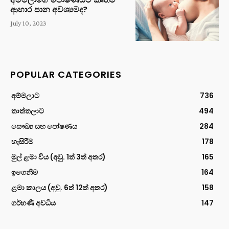
ආහාර පාන අවශ්‍යමද?
July 10, 2023
POPULAR CATEGORIES
අම්මලාට
736
තාත්තලාට
494
සෞඛ්‍ය සහ පෝෂණය
284
හැසිරීම
178
මුල් ළමා විය (අවු. 1ත් 3ත් අතර)
165
ඉගෙනීම
164
ළමා කාලය (අවු. 6ත් 12ත් අතර)
158
ගර්භණී අවධිය
147