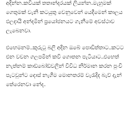
අදින්න..කවියක් තතාන්දරයක් ලියන්න..මැහුමක්
ගෙතුමක් වැනි කටයුතු වෙනුවෙන් යෙදීමෙන් කාලය
ඵලදායි අන්දමින් ප්‍රයෝජනයට ගැනීමේ අවස්ථාව
ලැබෙනවා.
එහෙමනම්…කුරුටු බලි අදින ඔබේ පොඩිත්තාට…කටට
එන වචන ගලපමින් කවි ගොතන පැටියාට…එහෙත්
නැත්නම් කාඩ්බෝඩ්වලින් විවිධ නිර්මාන කරන පුංචි
පැටවුන්ට දොස් නැගීම මොනතරම් වැරැදිද බැව් දැන්
තේරෙනවා නේද..