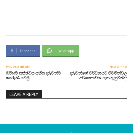
Facebook
WhatsApp
Previous article
Next article
ඔටිසම් තත්ත්වය සහිත දරුවන්ට
දරුවන්ගේ වර්ධනයට විටමින්වල
කාරුණි වෙමු
අවශ්‍යතාවය ගැන දැනුවත්ද?
LEAVE A REPLY