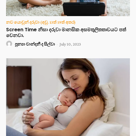
නව යොවුන් දරුවා (අවු. 13ත් 19ත් අතර)
Screen Time නිසා දරුවා මානසික අසමතුලිතතාවයට පත්
වෙනවා.
පුන්‍යා චාන්දනී ද සිල්වා
-
July 10, 2023