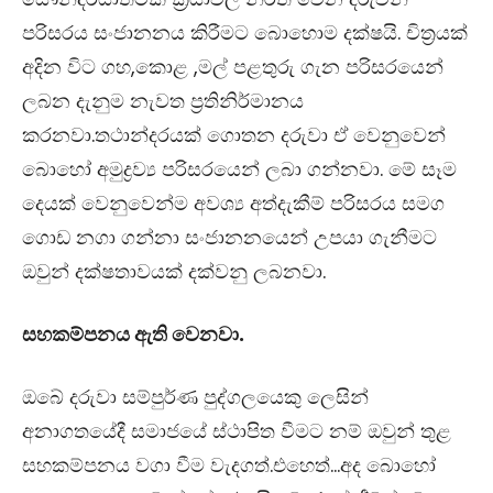
පරිසරය සංජානනය කිරීමට බොහොම දක්ෂයි. චිත්‍රයක්
අදින විට ගහ,කොළ ,මල් පළතුරු ගැන පරිසරයෙන්
ලබන දැනුම නැවත ප්‍රතිනිර්මානය
කරනවා.තථාන්දරයක් ගොතන දරුවා ඒ වෙනුවෙන්
බොහෝ අමුද්‍රව්‍ය පරිසරයෙන් ලබා ගන්නවා. මේ සෑම
දෙයක් වෙනුවෙන්ම අවශ්‍ය අත්දැකීම් පරිසරය සමග
ගොඩ නගා ගන්නා සංජානනයෙන් උපයා ගැනීමට
ඔවුන් දක්ෂතාවයක් දක්වනු ලබනවා.
සහකම්පනය ඇති වෙනවා.
ඔබේ දරුවා සම්පුර්ණ පුද්ගලයෙකු ලෙසින්
අනාගතයේදී සමාජයේ ස්ථාපිත වීමට නම් ඔවුන් තුළ
සහකම්පනය වගා වීම වැදගත්.එහෙත්…අද බොහෝ