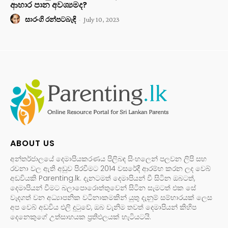
ආහාර පාන අවශ්‍යමද?
සාරංගි රන්පටබැඳි
-
July 10, 2023
ABOUT US
අන්තර්ජාලයේ දෙමාපියකරණය පිලිබඳ සිංහලෙන් පලවන ලිපි සහ
රචනා වල ඇති අඩුව පිරවීමට 2014 වසරේදී ආරම්භ කරන ලද වෙබ්
අඩවියකි Parenting.lk. දැනටමත් දෙමාපියන් වී සිටින ඔබටත්,
දෙමාපියන් වීමට බලාපොරොත්තුවෙන් සිටින සැමටත් එක සේ
වැදගත් වන අධ්‍යාපනික වටිනාකමකින් යුතු දැනුම් සම්භාරයක් ලෙස
අප වෙබ් අඩවිය එලි දුටුවේ, ඔබ වැනිම තවත් දෙමාපියන් කිහිප
දෙනෙකුගේ උත්සාහයක ප්‍රතිඵලයක් හැටියටයි.