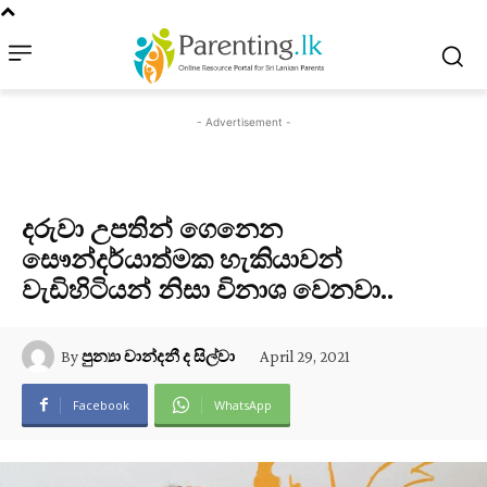
- Advertisement -
දරුවා උපතින් ගෙනෙන
සෞන්දර්යාත්මක හැකියාවන්
වැඩිහිටියන් නිසා විනාශ වෙනවා..
April 29, 2021
By
පුන්‍යා චාන්දනී ද සිල්වා
Facebook
WhatsApp