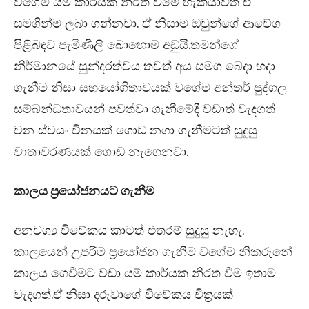
වගේම යම් කාර්යක නිරත වීමේ හැකියාවත් ඒ
සමගින්ම ලබා ගන්නවා. ඒ නිසාම ඔවුන්ගේ ආවේග
පිළිබඳව පැමිණිලි බොහොම අඩුයි.තමන්ගේ
නිර්මානයේ සුන්දරත්වය තවත් අය සමග බෙදා හදා
ගැනීම නිසා සහයෝගිතාවයක් වගේම අන්තර් පුද්ගල
සම්බන්ධතාවයන් පවත්වා ගැනීමේදී වඩාත් වැදගත්
වන ස්වයං විනයක් ගොඩ නගා ගැනීමටත් සුදුසු
වාතාවරණයක් ගොඩ නැගෙනවා.
කාලය ප්‍රයෝජනයට ගැනීම
අනවශ්‍ය විවේකය කාටත් එතරම් සුදුසු නැහැ.
කාලයෙන් උපරිම ප්‍රයෝජන ගැනීම වගේම නිකරුනේ
කාලය ගෙවීමට වඩා යම් කාර්යක නිරත වීම ඉතාම
වැදගත්.ඒ නිසා දරුවාගේ විවේකය චිත්‍රයක්