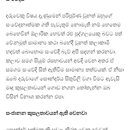
දරුවෙකු විෂය දැණුමෙන් පරිපුර්ණ වුනත් ඔහුගේ
සංවේදනාත්මක ගති පැවැතුම් නොමැති නම් හෙතෙම
බෙහෙවින් ඕලාරික හෙවත් රළු පුද්ගලයෙකු බවට පත්
වේ.නමුත් සාමාන්‍ය කථා බහේදී වුනත් කලාකාමී
හදවත් බොහොම සංවේදී බැව් අපි සදහන් කරනවා.
කලාව සමග සියුම් රසභාවයන් අවදි වෙන අතර ඒ
සමගම සංවේදි සිත් ඇතිවීම සාමාන්‍ය තත්වයක්. ඒ නිසා
ඔබේ දරුවාගේ සෞන්දර්ය සිතුවිලි වගා වීමට ඇවැසි
මෘදු කුසලතාවයන් ගොඩ නගන තෝතැන්න ඔබ
විසින් විනාශ කරන්න එපා.
සංජානන කුසලතාවයන් ඇති වෙනවා
සෞන්දර්යාත්මක ක්‍රියාවල නිරත වෙන දරුවන්