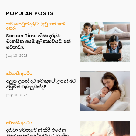
POPULAR POSTS
නව යොවුන් දරුවා (අවු. 13ත් 19ත්
අතර)
Screen Time නිසා දරුවා
මානසික අසමතුලිතතාවයට පත්
වෙනවා.
July 10, 2023
ගර්භණී අවධිය
අලුත උපන් දරුවෙකුගේ උපන් බර
අඩුවීම ගැටලුවක්ද?
July 10, 2023
ගර්භණී අවධිය
දරුවා වෙනුවෙන් කිරි එරෙන
අම්මලාගේ පෝෂණයට කෘතිම