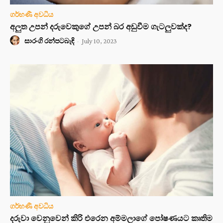
ගර්භණී අවධිය
අලුත උපන් දරුවෙකුගේ උපන් බර අඩුවීම ගැටලුවක්ද?
සාරංගි රන්පටබැඳි
-
July 10, 2023
ගර්භණී අවධිය
දරුවා වෙනුවෙන් කිරි එරෙන අම්මලාගේ පෝෂණයට කෘතිම