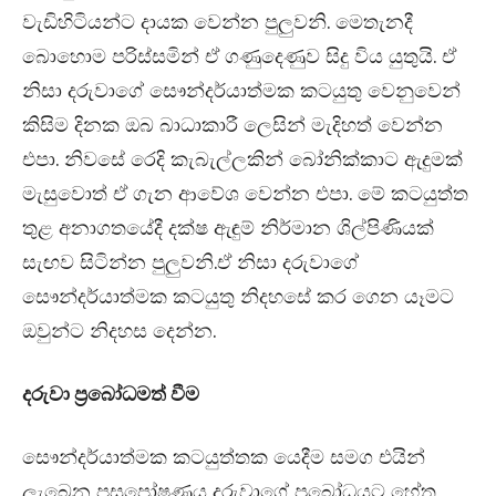
වැඩිහිටියන්ට දායක වෙන්න පුලුවනි. මෙතැනදී
බොහොම පරිස්සමින් ඒ ගණුදෙණුව සිදු විය යුතුයි. ඒ
නිසා දරුවාගේ සෞන්දර්යාත්මක කටයුතු වෙනුවෙන්
කිසිම දිනක ඔබ බාධාකාරී ලෙසින් මැදිහත් වෙන්න
එපා. නිවසේ රෙදි කැබැල්ලකින් බෝනික්කාට ඇදුමක්
මැසුවොත් ඒ ගැන ආවේශ වෙන්න එපා. මේ කටයුත්ත
තුළ අනාගතයේදී දක්ෂ ඇඳුම් නිර්මාන ශිල්පිණියක්
සැඟව සිටින්න පුලුවනි.ඒ නිසා දරුවාගේ
සෞන්දර්යාත්මක කටයුතු නිදහසේ කර ගෙන යෑමට
ඔවුන්ට නිදහස දෙන්න.
දරුවා ප්‍රබෝධමත් වීම
සෞන්දර්යාත්මක කටයුත්තක යෙදීම සමග එයින්
ලැබෙන පසුපෝෂණය දරුවාගේ ප්‍රබෝධයට හේතු