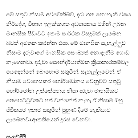
මේ සතුට නිසාම අවිවේකිබව, දරා ගත නොහැකි විෂය
නිර්දේශ, විභාග ඉලක්කගත අධ්‍යාපනය මගින් ලබන
මානසික පීඩාවට ඉතාම සාර්ථක විසදුමක් ලැබෙන
බවත් අමතක කරන්න එපා. මේ මානසික සැහැල්ලුව
නිසාම දරුවාගේ මානසික සෞඛ්‍යත් නොදැනීම ගොඩ
නැගෙනවා. දරුවා සෞන්දර්යාත්මක ක්‍රියාකාරකම්වල
යෙදෙන්නේ බොහොම සතුටින්. සැහැල්ලුවෙන්. ඒ
නිසාම වෙහෙසකර හෝර්මෝනය වෙනුවට සතුටු
හෝර්මෝන උත්තේජනය නිසා දරුවා මානසිකව
තෙහෙට්ටුවකට පත් වන්නේත් නැහැ.ඒ නිසාම ඔහු
ජීවිතයට ඉතාම සතුටින් මුහුණ දීමේ හැකියාව
ලැබෙනවා.ආතතියෙන් දුරස් වෙනවා.
සංවේදියි