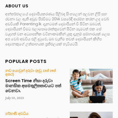
ABOUT US
අන්තර්ජාලයේ දෙමාපියකරණය පිලිබඳ සිංහලෙන් පලවන ලිපි සහ
රචනා වල ඇති අඩුව පිරවීමට 2014 වසරේදී ආරම්භ කරන ලද වෙබ්
අඩවියකි Parenting.lk. දැනටමත් දෙමාපියන් වී සිටින ඔබටත්,
දෙමාපියන් වීමට බලාපොරොත්තුවෙන් සිටින සැමටත් එක සේ
වැදගත් වන අධ්‍යාපනික වටිනාකමකින් යුතු දැනුම් සම්භාරයක් ලෙස
අප වෙබ් අඩවිය එලි දුටුවේ, ඔබ වැනිම තවත් දෙමාපියන් කිහිප
දෙනෙකුගේ උත්සාහයක ප්‍රතිඵලයක් හැටියටයි.
POPULAR POSTS
නව යොවුන් දරුවා (අවු. 13ත් 19ත්
අතර)
Screen Time නිසා දරුවා
මානසික අසමතුලිතතාවයට පත්
වෙනවා.
July 10, 2023
ගර්භණී අවධිය