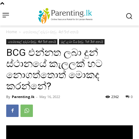
Home
පෙරපාසල් දරුවා (අවු. 4ත් 5ත් අතර)
පෙරපාසල් දරුවා (අවු. 4ත් 5ත් අතර)
මුල් ළමා විය (අවු. 1ත් 3ත් අතර)
BCG එන්නත ලබා දුන්
ස්ථානයේ කැලලක් හට
නොගත්තොත් මොකද
කරන්නේ?
By
Parenting.lk
-
May 16, 2022
2362
0