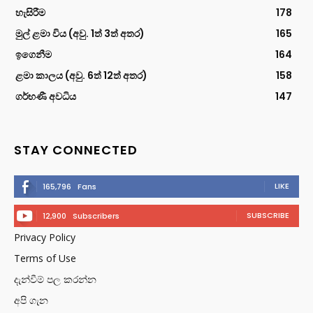
හැසිරීම
178
මුල් ළමා විය (අවු. 1ත් 3ත් අතර)
165
ඉගෙනීම
164
ළමා කාලය (අවු. 6ත් 12ත් අතර)
158
ගර්භණී අවධිය
147
STAY CONNECTED
LIKE
165,796
Fans
SUBSCRIBE
12,900
Subscribers
Privacy Policy
Terms of Use
දැන්වීම් පල කරන්න
අපි ගැන