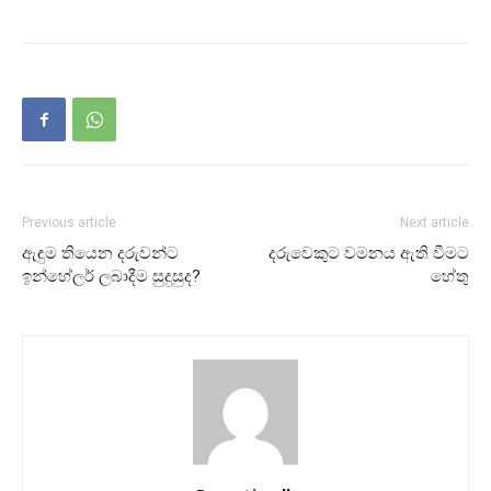
Previous article
Next article
ඇඳුම තියෙන දරුවන්ට
දරුවෙකුට වමනය ඇති වීමට
ඉන්හේලර් ලබාදීම සුදුසුද?
හේතු