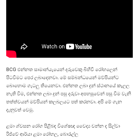
BCG එන්නත සාමාන්යැයෙන් දරුවෙකු බිහිවී රෝහලෙන්
පිටවීමට පෙර ලබාදෙනවා. මේ සම්බන්ධයෙන් මව්පියන්ට
බොහොම ගැටලු තියෙනවා. එන්නත ලබා දුන් ස්ථානයේ කැලල
නැති වීම, එන්නත ලබා දුන් පසු දරුවා අපහසුවෙන් පසු වීම වැනි
තත්ත්වයන් මව්පියන් කලබලයට පත් කරනවා. අපි මේ ගැන
දැනුවත් වෙමු.
ළමා ශ්වසන රෝග පිළිබඳ විශේෂඥ වෛද්‍ය චන්න ද සිල්වා
රිජ්වේ ආර්යා ළමා රෝහල, බොරැල්ල