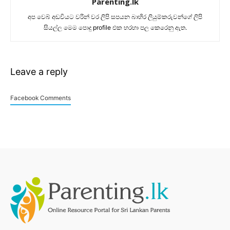
Parenting.lk
අප වෙබ් අඩවියට වරින් වර ලිපි සපයන බාහිර ලියුම්කරුවන්ගේ ලිපි
සියල්ල මෙම පොදු profile එක හරහා පල කෙරෙනු ඇත.
Leave a reply
Facebook Comments