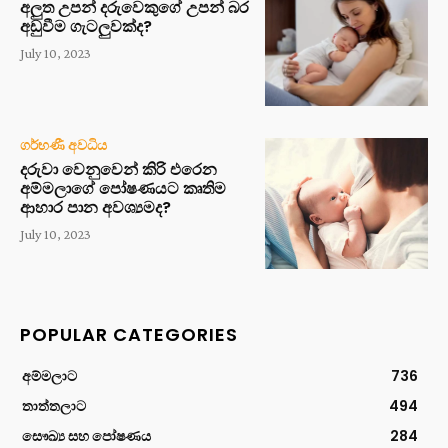
අලුත උපන් දරුවෙකුගේ උපන් බර
අඩුවීම ගැටලුවක්ද?
July 10, 2023
ගර්භණී අවධිය
දරුවා වෙනුවෙන් කිරි එරෙන
අම්මලාගේ පෝෂණයට කෘතිම
ආහාර පාන අවශ්‍යමද?
July 10, 2023
POPULAR CATEGORIES
අම්මලාට
736
තාත්තලාට
494
සෞඛ්‍ය සහ පෝෂණය
284