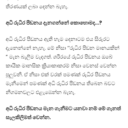
තීරණයක් ලබා දෙන්න බැහැ.
අධි රුධිර පීඩනය දැනගන්නේ කොහොමද…?
අධි රුධිර පීඩනය ඇති හැම දෙනාටම එය සිරුරට
දැනෙන්නේ නැහැ. මේ නිසා ‘‘රුධිර පීඩන මානයකින්
“ මැන බැලීම වැදගත්. ශරීරයේ රුධිර පීඩනය ඔබේ
කායික මානසික ක්‍රියාකාකරම් නිසා වෙනස් වෙන්න
පුලුවනි. ඒ නිසා එක් වරක් පමණක් රුධිර පීඩනය
මැනීමෙන් පමණක් අධි රුධිර පීඩනය තිබෙන බවට
නිගමනවලට එළැඹෙන්න බැහැ.
අධි රුධිර පීඩනය මැන ගැනීමට යනවා නම් මේ ගැනත්
සැලකිලිමත් වෙන්න.