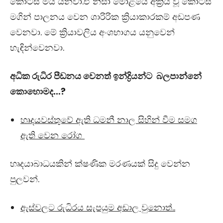
කොටස මිය යනවා.ඒ නිසා මොළයේ අක්‍රිය වූ කොටස
මගින් පාලනය වෙන ශාරිරික ක්‍රියාකාරකම් අඩපණ
වෙනවා. මේ ක්‍රියාවලිය අංශභාගය යනුවෙන්
හැඳින්වෙනවා.
අධික රුධිර පීඩනය වෙනත් ඉන්ද්‍රියන්ට බලපාන්නේ
කොහොමද…?
හෘදයවස්තුවේ ඇති ධමනී නාල සිහින් වීම සමග
ඇති වෙන රෝග
හෘදයාබාධයකින් ක්ෂණික මරණයක් සිදු වෙන්න
පුලවන්.
ඇස්වලට රුධිරය සැපයුම අඩාල වුනොත්..