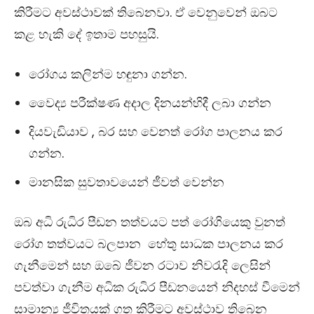
කිරීමට අවස්ථාවක් තිබෙනවා. ඒ වෙනුවෙන් ඔබට
කළ හැකි දේ ඉතාම පහසුයි.
රෝගය කලින්ම හඳුනා ගන්න.
වෛද්‍ය පරීක්ෂණ අදාල දිනයන්හිදී ලබා ගන්න
දියවැඩියාව ,
බර සහ වෙනත් රෝග පාලනය කර
ගන්න.
මානසික සුවතාවයෙන් ජීවත් වෙන්න
ඔබ අධි රුධිර පීඩන තත්වයට පත් රෝගියෙකු වුනත්
රෝග තත්වයට බලපාන හේතු සාධක පාලනය කර
ගැනීමෙන් සහ ඔබේ ජීවන රටාව නිවරැදි ලෙසින්
පවත්වා ගැනීම අධික රුධිර පීඩනයෙන් නිදහස් වීමෙන්
සාමාන්‍ය ජීවිතයක් ගත කිරීමට අවස්ථාව තිබෙන