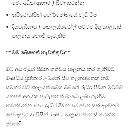
මේද අධික ආහාර ) සීමා කරන්න.
තයිරොක්සින් හෝර්මෝනයේ වැඩි වීම
දියවැඩියාව / කොලස්ටරෝල් මට්ටම දිගු කාලයක්
පාලනය නොවී පැවැතීම
“”මම බේහෙත් නැවත්තුවා””
ඔබ අධි රුධිර පීඩන තත්වය පාලනය කර ගැනීමට
ඖෂධීය ප්‍රතිකාර ලබමින් සිටි තැැනත්තෙක් නම්
සමහර විට කාලයත් සමග ඔබගේ රුධිර පීඩන මට්ටම
යහපත් අගයක පැවැතුනත් ඖෂධ ලබා ගැනීම
නවත්වන්න එපා. රුධිර පීඩනයේ වෙනසක් ඇත්නම්
වෛද්‍යවරයා විසින් ඖෂධ මාත්‍රාව වෙනස් කරන්න
පුළුවනි.