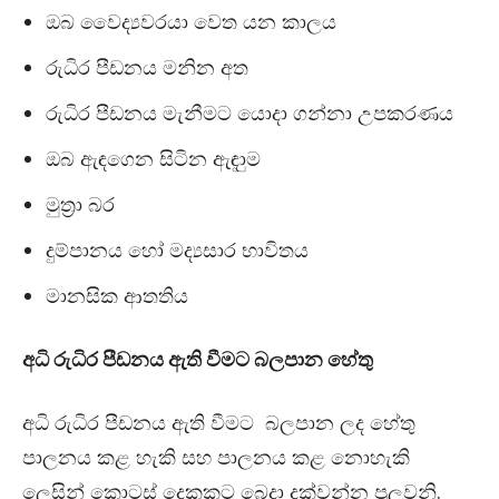
ඔබ වෛද්‍යවරයා වෙත යන කාලය
රුධිර පීඩනය මනින අත
රුධිර පීඩනය මැනීමට යොදා ගන්නා උපකරණය
ඔබ ඇඳගෙන සිටින ඇඳාුම
මුත්‍රා බර
දුම්පානය හෝ මද්‍යසාර භාවිතය
මානසික ආතතිය
අධි රුධිර පීඩනය ඇති වීමට බලපාන හේතු
අධි රුධිර පීඩනය ඇති වීමට බලපාන ලද හේතු
පාලනය කළ හැකි සහ පාලනය කළ නොහැකි
ලෙසින් කොටස් දෙකකට බෙදා දක්වන්න පුලුවනි.