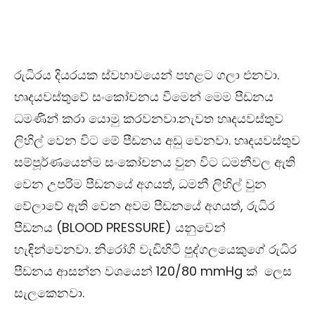
රුධිරය දියරයක ස්වභාවයෙන් පහළට ගලා එනවා.
හෘදයවස්තුවේ සංකෝචනය වීමෙන් මෙම පීඩනය
ධමණීන් කරා යොමු කරවනවා.නැවත හෘදයවස්තුව
ලිහිල් වෙන විට මේ පීඩනය අඩු වෙනවා. හෘදයවස්තුව
සම්පූර්ණයෙන්ම සංකෝචනය වුන විට ධමනීවල ඇති
වෙන උපරිම පීඩනයේ අගයත්, ධමනී ලිහිල් වුන
වේලාවේ ඇති වෙන අවම පීඩනයේ අගයත්, රුධිර
පීඩනය (BLOOD PRESSURE) යනුවෙන්
හැඳින්වෙනවා. නිරෝගි වැඩිහිටි පුද්ගලයෙකුගේ රුධිර
පීඩනය ආසන්න වශයෙන් 120/80 mmHg ක් ලෙස
සැලකෙනවා.