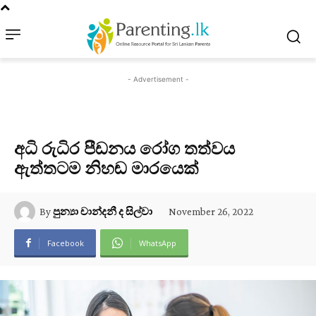
- Advertisement -
අධි රුධිර පීඩනය රෝග තත්වය
ඇත්තටම නිහඬ මාරයෙක්
November 26, 2022
By
පුන්‍යා චාන්දනී ද සිල්වා
Facebook
WhatsApp