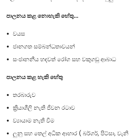
පාලනය කළ නොහැකි හේතු…
වයස
ජානගත සම්බන්ධතාවයන්
සංජානනීය හදවත් රෝග සහ වකුගඩු ආබාධ
පාලනය කළ හැකි හේතු
තරබාරුව
ක්‍රියාශීලි නැති ජීවන රටාව
ව්‍යායාම නැති වීම
ලුනු සහ තෙල් අධික ආහාර ( බර්ගර්, පිට්සා, වැනි