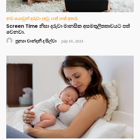
නව යොවුන් දරුවා (අවු. 13ත් 19ත් අතර)
Screen Time නිසා දරුවා මානසික අසමතුලිතතාවයට පත්
වෙනවා.
පුන්‍යා චාන්දනී ද සිල්වා
-
July 10, 2023