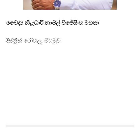
වෛද්‍ය නිළධාරී නාමල් විජේසිංහ මහතා
දිස්ත්‍රික් රෝහල,
මීගමුව