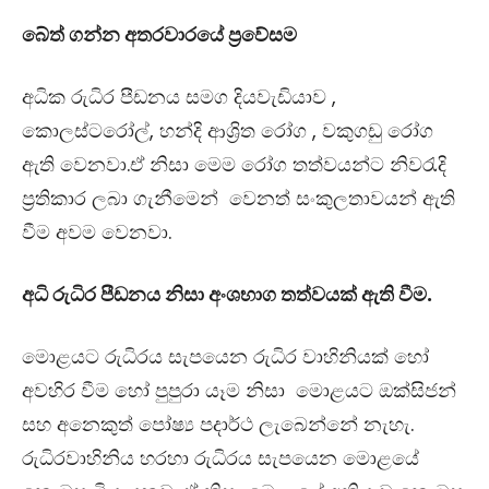
බේත් ගන්න අතරවාරයේ ප්‍රවේසම
අධික රුධිර පීඩනය සමග දියවැඩියාව ,
කොලස්ටරෝල්, හන්දි ආශ්‍රිත රෝග , වකුගඩු රෝග
ඇති වෙනවා.ඒ නිසා මෙම රෝග තත්වයන්ට නිවරැදි
ප්‍රතිකාර ලබා ගැනීමෙන් වෙනත් සංකුලතාවයන් ඇති
වීම අවම වෙනවා.
අධි රුධිර පීඩනය නිසා අංශභාග තත්වයක් ඇති වීම.
මොළයට රුධිරය සැපයෙන රුධිර වාහිනියක් හෝ
අවහිර වීම හෝ පුපුරා යෑම නිසා මොළයට ඔක්සිජන්
සහ අනෙකුත් පෝෂ්‍ය පදාර්ථ ලැබෙන්නේ නැහැ.
රුධිරවාහිනිය හරහා රුධිරය සැපයෙන මොළයේ