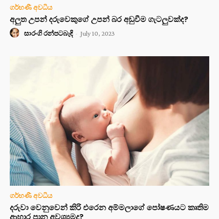
ගර්භණී අවධිය
අලුත උපන් දරුවෙකුගේ උපන් බර අඩුවීම ගැටලුවක්ද?
සාරංගි රන්පටබැඳි
-
July 10, 2023
ගර්භණී අවධිය
දරුවා වෙනුවෙන් කිරි එරෙන අම්මලාගේ පෝෂණයට කෘතිම
ආහාර පාන අවශ්‍යමද?