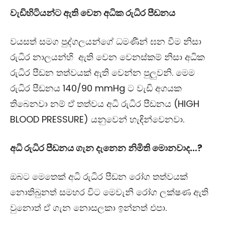
වැඩිහිටියන්ට ඇති වෙන අධික රුධිර පීඩනය
වයසත් සමග පුද්ගලයන්ගේ ධමණීන් ඝන වීම නිසා
රුධිර නාලයන්හි ඇති වෙන වෙනස්කම් නිසා අධික
රුධිර පීඩන තත්වයක් ඇති වෙන්න පුලුවනි. මෙම
රුධිර පීඩනය 140/90 mmHg ට වැඩි අගයක
තිබෙනවා නම් ඒ තත්වය අධි රුධිර පීඩනය (HIGH
BLOOD PRESSURE) යනුවෙන් හැඳින්වෙනවා.
අධි රුධිර පීඩනය ගැන දැනෙන නිමිති මොනවාද…?
ඔබට මෙතෙක් අධි රුධිර පීඩන රෝග තත්වයක්
නොතිබුනත් සමහර විට මෙවැනි රෝග ලක්ෂණ ඇති
වුනොත් ඒ ගැන නොසලකා ඉන්නත් එපා.