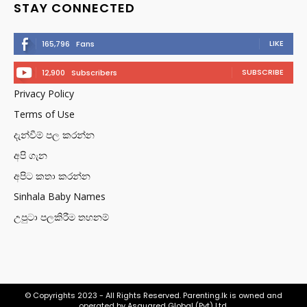
STAY CONNECTED
LIKE
165,796
Fans
SUBSCRIBE
12,900
Subscribers
Privacy Policy
Terms of Use
දැන්වීම් පල කරන්න
අපි ගැන
අපිට කතා කරන්න
Sinhala Baby Names
උපුටා පලකිරීම තහනම්
© Copyrights 2023 - All Rights Reserved. Parenting.lk is owned and
operated by Asquared Global (Pvt) Ltd.