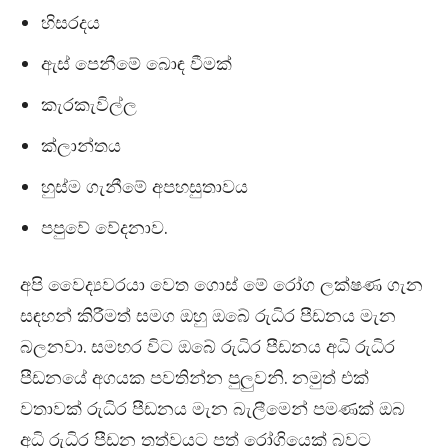
හිසරදය
ඇස් පෙනීමේ බොඳ වීමක්
කැරකැවිල්ල
ක්ලාන්තය
හුස්ම ගැනීමේ අපහසුතාවය
පපුවේ වේදනාව.
අපි වෛද්‍යවරයා වෙත ගොස් මේ රෝග ලක්ෂණ ගැන
සඳහන් කිරීමත් සමග ඔහු ඔබේ රුධිර පීඩනය මැන
බලනවා. සමහර විට ඔබේ රුධිර පීඩනය අධි රුධිර
පීඩනයේ අගයක පවතින්න පුලුවනි. නමුත් එක්
වතාවක් රුධිර පීඩනය මැන බැලීමෙන් පමණක් ඔබ
අධි රුධිර පීඩන තත්වයට පත් රෝගියෙක් බවට