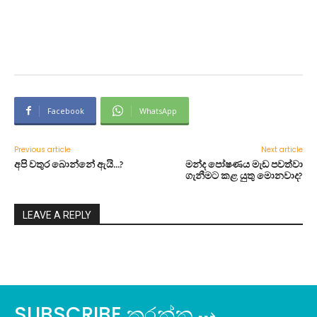
Facebook
WhatsApp
Previous article
Next article
අපි වතුර බොන්නේ ඇයි…?
මන්ද පෝෂණය මැඩ පවත්වා
ගැනීමට කළ යුතු මොනවාද?
LEAVE A REPLY
SUBSCRIBE කරන්න ⇢