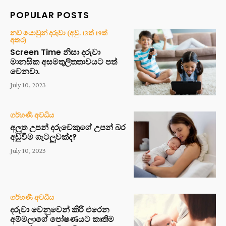
POPULAR POSTS
නව යොවුන් දරුවා (අවු. 13ත් 19ත්
අතර)
Screen Time නිසා දරුවා
මානසික අසමතුලිතතාවයට පත්
වෙනවා.
July 10, 2023
ගර්භණී අවධිය
අලුත උපන් දරුවෙකුගේ උපන් බර
අඩුවීම ගැටලුවක්ද?
July 10, 2023
ගර්භණී අවධිය
දරුවා වෙනුවෙන් කිරි එරෙන
අම්මලාගේ පෝෂණයට කෘතිම