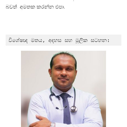
බවත් අමතක කරන්න එපා.
විශේෂඥ මතය, අදහස සහ මූලික සටහන: