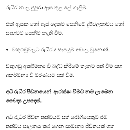
රුධිර නාල පුපුරා ඇස තුළ ලේ ගැලීම.
එක් ඇසක හෝ ඇස් දෙකම පෙනීමේ දුර්වලතාවය හෝ
සදහටම පෙනීම නැති වීම.
වකුගඩුවලට රුධිරය සැපයුම අඩාල වුනොත්..
වකුගඩු අකර්මන්‍ය වී බද්ධ කිරීමේ තැනට පත් වීම සහ
අකර්මන්‍ය වී මරණයට පත් වීම.
අධි රුධිර පීඩනයෙන් ආරක්ෂා වීමට නම් ලැබෙන
වෛද්‍ය උපදෙස්..
අධි රුධිර පීඩන තත්වයට පත් රෝගියෙකුට එම
තත්වය පාලනය කර ගෙන සාමාන්‍ය ජීවිතයක් ගත