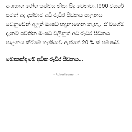
අංශභාග රෝග තත්වය නිසා සිදු වෙනවා. 1990 වසරේ
පටන් අද දක්වාම අධි රුධිර පීඩනය පාලනය
වෙනුවෙන් අලුත් ඖෂධ හඳුනාගෙන නැහැ. ඒ වගේම
දැනට පවතින ඖෂධ වලිනුත් අධි රුධිර පීඩනය
පාලනය කිරීමේ හැකියාව ඇත්තේ 20 % ක් පමණයි.
මොකක්ද මේ අධික රුධිර පීඩනය…
- Advertisement -