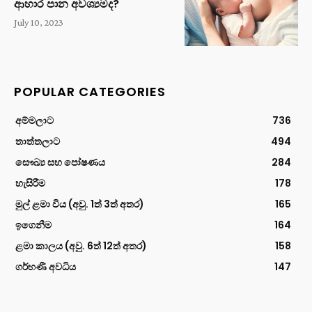
ආහාර පාන අවශ්‍යමද?
July 10, 2023
POPULAR CATEGORIES
අම්මලාට
736
තාත්තලාට
494
සෞඛ්‍ය සහ පෝෂණය
284
හැසිරීම
178
මුල් ළමා විය (අවු. 1ත් 3ත් අතර)
165
ඉගෙනීම
164
ළමා කාලය (අවු. 6ත් 12ත් අතර)
158
ගර්භණී අවධිය
147