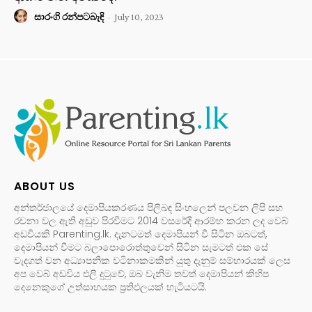
සාරංගි රන්පටබැඳි
-
July 10, 2023
ABOUT US
අන්තර්ජාලයේ දෙමාපියකරණය පිලිබඳ සිංහලෙන් පලවන ලිපි සහ
රචනා වල ඇති අඩුව පිරවීමට 2014 වසරේදී ආරම්භ කරන ලද වෙබ්
අඩවියකි Parenting.lk. දැනටමත් දෙමාපියන් වී සිටින ඔබටත්,
දෙමාපියන් වීමට බලාපොරොත්තුවෙන් සිටින සැමටත් එක සේ
වැදගත් වන අධ්‍යාපනික වටිනාකමකින් යුතු දැනුම් සම්භාරයක් ලෙස
අප වෙබ් අඩවිය එලි දුටුවේ, ඔබ වැනිම තවත් දෙමාපියන් කිහිප
දෙනෙකුගේ උත්සාහයක ප්‍රතිඵලයක් හැටියටයි.