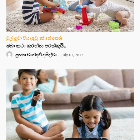
මුල් ළමා විය (අවු. 1ත් 3ත් අතර)
බබා කථා කරන්න පරක්කුයි..
පුන්‍යා චාන්දනී ද සිල්වා
-
July 10, 2023