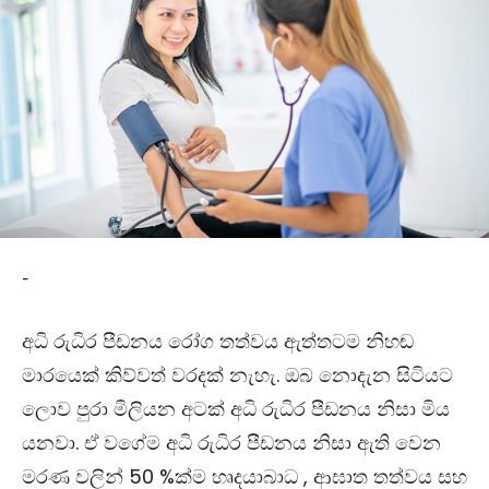
-
අධි රුධිර පීඩනය රෝග තත්වය ඇත්තටම නිහඬ
මාරයෙක් කිව්වත් වරදක් නැහැ. ඔබ නොදැන සිටියට
ලොව පුරා මිලියන අටක් අධි රුධිර පීඩනය නිසා මිය
යනවා. ඒ වගේම අධි රුධිර පීඩනය නිසා ඇති වෙන
මරණ වලින් 50 %ක්ම හෘදයාබාධ , ආඝාත තත්වය සහ