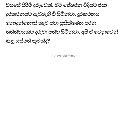
වයසේ පිරිමි දරුවෙක්. මට තේරෙන විදියට එයා
දුරකථනයට ඇබ්බැහි වී සිටිනවා. දුරකථනය
නොදුන්නොත් කෑම පවා ප්‍රතික්ෂේන පරන
තත්ත්වයකට දරුවා පත්ව සිටිනවා. අපි ඒ වෙනුවෙන්
කළ යුත්තේ කුමක්ද?
- Advertisement -