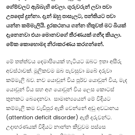
ගේම්වලට ඇබ්බැහි වෙලා. ගුරුවරුන් ලවා පවා
උපදෙස් දුන්නා. දැන් ඔහු පාසැලට, පන්තියට පවා
යන්න කම්මැලියි. දුරකථනය ගන්න හිතුවත් මට බියක්
දැනෙනවා එයා මොනවගේ තීරණයක් ගනීද කියලා.
මේක කොහොමද නිරාකරණය කරගන්නේ.
මේ තත්ත්වය දෙමාපියෙක් හැටියට ඔබට ඉතා අසීරු
අවස්ථාවක්. මූලිකවම ඔබ පැවසුවා ඔබේ දරුවා
කම්මැලි බව. නව යොවුන් විය පූර්ව යොවුන් විය, මැද
යොවුන් විය සහ අග යොවුන් විය ලෙස කොටස්
තුනකට බෙදෙනවා. සාමාන්‍යයෙන් මේ විදියට
කම්මැලි කම වැඩිපුර ඇති වෙන්නේ අඩු අවධානය
(
attention deficit disorder
)
ඇති දරුවන්ට.
උදාහරණයක් විදියට නාන්න කිවුවම පස්සෙ