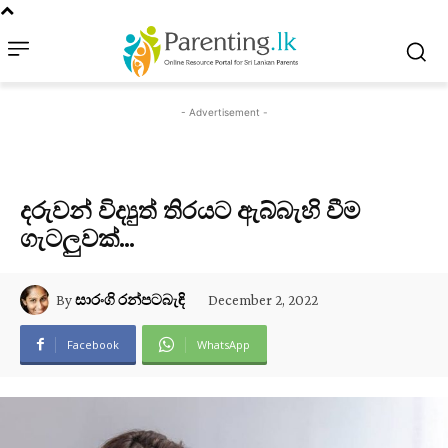
- Advertisement -
දරුවන් විද්‍යුත් තිරයට ඇබ්බැහි වීම
ගැටලුවක්…
December 2, 2022
By
සාරංගි රන්පටබැඳි
Facebook
WhatsApp