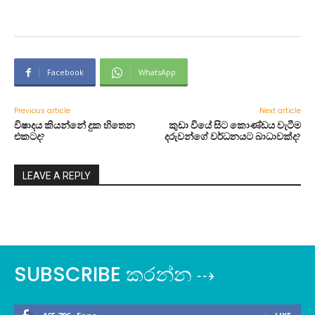
Facebook
WhatsApp
Previous article
Next article
විෂාදය කියන්නේ දුක හිතෙන
කුඩා වියේ සිට කොණ්ඩය වැටීම
එකටද?
දරුවන්ගේ වර්ධනයට බාධාවක්ද?
LEAVE A REPLY
SUBSCRIBE කරන්න ⇢