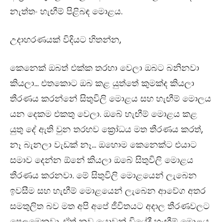
නැත්තං හැඟීම් පිළිබඳ මොළය.
උදාහරණයක් විදියට හිතන්න,
කෙනෙක් ඔබත් එක්ක තරහා වෙලා ඔබට බනිනවා
කියලා… එතකොට ඔබ කළ යුත්තේ කුමක්ද කියලා
තීරණය කරන්නේ සිතුවිලි මොළය සහ හැඟීම් මොලය
යන දෙකම එකතු වෙලා. ඔබේ හැඟීම් මොළය කළ
යුතු දේ ඇති වුන තරහව ක්‍රෝධය මත තීරණය කරත්,
නෑ බැනලා වැඩක් නෑ… ඔහොම කෙනෙක්ට එයාට
සමාව දෙන්න ඕනේ කියලා ඔබේ සිතුවිලි මොළය
තීරණය කරනවා. මේ සිතුවිලි මොළයෙන් ලැබෙන
ඉවසීම සහ හැඟීම් මොළයෙන් ලැබෙන ආවේග අතර
සමතුලිත බව මත අපි අපේ ජීවිතයට අදාල තීරණවලට
පෙලඹෙනවා. ඒත් නව යොවුන් වියේදී හැඟීම් මොළය