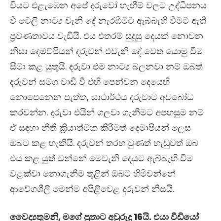
වියට එළැඹෙන අපේ දරුවෝ හැඟීම් වලට උද්ධීපනය
වී ටෙලි නාට්‍ය වැනි දේ නැරඹීමට ඇබ්බැහි වීමට ඇති
ප්‍රවණතාවය වැඩියි. එය එතරම් සුදුසු දෙයක් නොවන
නිසා දෙමව්පියන් දරුවන් එවැනි දේ වෙත යොමු වීම
සීමා කළ යුතුයි. දරුවා එම නාට්‍ය බලනවා නම් ඔබත්
දරුවන් සමග වාඩි වී එහි පෙන්වන දෙයෙහි
නොපෙනෙන පැත්ත, යාථාර්ථය දරුවා‍ට අවබෝධ
කරවන්න. දරුවා එයින් ගලවා ගැනීමට අපහසුම නම්
ඒ සඳහා නීති ක්‍රියාත්මක කිරීමත් දෙමාපියන් ලෙස
ඔබට කළ හැකියි. දරුවන් තරහ වුණත් හැඬුවත් ඔබ
එය කළ යුත් වන්නේ මෙවැනි දෙයට ඇබ්බැහි වීම
වළක්වා නොගැනීම තුළින් ඔබට හිමිවන්නේ
ආවේගශීලී මෙන්ම අපිළිවෙළ දරුවන් නිසයි.
වෛද්‍යතුමනි, මගේ පුතාට අවුරුදු 16යි. එයා වීඩියෝ