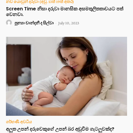
නව යොවුන් දරුවා (අවු. 13ත් 19ත් අතර)
Screen Time නිසා දරුවා මානසික අසමතුලිතතාවයට පත්
වෙනවා.
පුන්‍යා චාන්දනී ද සිල්වා
-
July 10, 2023
ගර්භණී අවධිය
අලුත උපන් දරුවෙකුගේ උපන් බර අඩුවීම ගැටලුවක්ද?