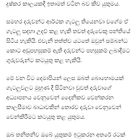
දුෂ්කර කාලයකදී ඉතාමත් වටින බව කිව යුතුමය.
සමහර දරුවන්ට ආර්ථක ගැටලු තියෙනවා වගේම ඒ
ගැටලු සඳහා උදව් කළ හැකි තවත් දරුවෙකු පන්තියේ
සිටිය හැකියි. එවැනි තත්ත්ව යටතේ ඔවුන් සම්බන්ධ
කොට අඩුපහසුකම් ඇති දරුවන්ට පහසුකම් ලබාදීමට
ගුරුවරුන්ට කටයුතු කළ හැකියි.
මේ වන විට දෙමාපියන් ලෙස ඔබත් බොහොමයක්
ගැටලුවලට මුහුණ දී සිටිනවා වුවත් දරුවාගේ
අධ්‍යාපනය වෙනුවෙන් දෛනිකව වෙන්කරන
කාලසීමාව බාධාවකින් තොරව දරුවා වෙනුවෙන්
වෙන්කිරීමට කටයුතු කළ යුතුමය.
ඔබ තනිතනිව ඔබේ යුතුකම් ඉටුකරන අතරේ රටක්