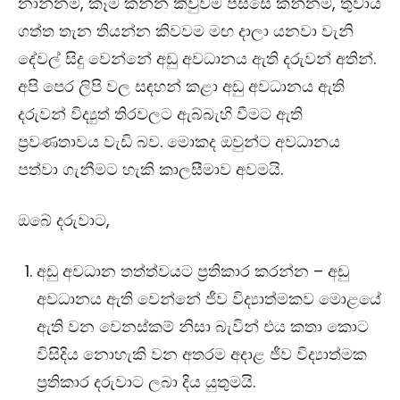
නාන්නම්, කෑම කන්න කිවුවම පස්සෙ කන්නම්, තුවාය
ගත්ත තැන තියන්න කිවවම මඟ දාලා යනවා වැනි
දේවල් සිදු වෙන්නේ
අඩු අවධානය ඇති දරුවන් අතින්.
අපි පෙර ලිපි වල සඳහන් කළා අඩු අවධානය ඇති
දරුවන් විද්‍යුත් තිරවලට ඇබ්බැහි වීමට ඇති
ප්‍රවණතාවය වැඩි බව‍. මොකද ඔවුන්ට අවධානය
පත්වා ගැනීමට හැකි කාලසීමාව අවමයි.
ඔබේ දරුවාට,
අඩු අවධාන තත්ත්වයට ප්‍රතිකාර කරන්න – අඩු
අවධානය ඇති වෙන්නේ ජීව විද්‍යාත්මකව මොළයේ
ඇති වන වෙනස්කම් නිසා බැවින් එය කතා කොට
විසිදිය නොහැකි වන අතරම අදාළ ජීව විද්‍යාත්මක
ප්‍රතිකාර දරුවාට ලබා දිය යුතුමයි.