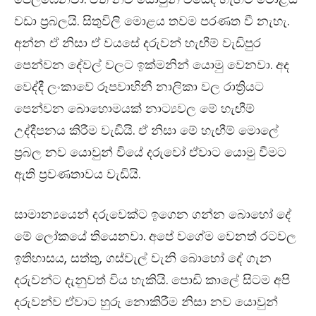
වඩා ප්‍රබලයි. සිතුවිලි මොළය තවම පරණත වී නැහැ.
අන්න ඒ නිසා ඒ වයසේ දරුවන් හැඟීම් වැඩිපුර
පෙන්වන දේවල් වලට ඉක්මනින් යොමු වෙනවා. අද
වෙද්දී ලංකාවේ රූපවාහිනී නාලිකා වල රාත්‍රියට
පෙන්වන බොහොමයක් නාට්‍යවල මේ හැඟීම්
උද්දීපනය කිරීම වැඩියි. ඒ නිසා මේ හැඟීම් මොලේ
ප්‍රබල නව යොවුන් වියේ දරුවෝ ඒවාට යොමු වීමට
ඇති ප්‍රවණතාවය වැඩියි.
සාමාන්‍යයෙන් දරුවෙක්ට ‍ඉගෙන ගන්න බොහෝ දේ
මේ ලෝකයේ තියෙනවා. අපේ වගේම වෙනත් රටවල
ඉතිහාසය, සත්තු, ගස්වැල් වැනි බොහෝ දේ ගැන
දරුවන්ට දැනුවත් විය හැකියි. පොඩි කාලේ සිටම අපි
දරුවන්ව ඒවාට හුරු නොකිරීම නිසා නව යොවුන්