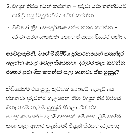
විද්‍යුත් තිරය අයින් කරන්න – දරුවා යථා තත්ත්වයට
පත් වූ පසු විද්‍යුත් තිරය ඉවත් කරන්න
වීඩියෝ ක්‍රීඩා සම්පූර්ණයෙන්ම නතර කරන්න –
දරුවා සමග සාකච්ඡා කොට ඒ සඳහා පියවර ගන්න.
වෛද්‍යතුමනි, මගේ මිනිපිරිය දුරකථනයෙන් කතන්දර
බලන්න යොමු වෙලා තියෙනවා. දරුවට කෑම කවන්න
එහෙම ළමා ගීත කතන්දර දාලා දෙනවා. ඒක සුදුසුද?
කිසිසේත්ම එය සුදුසු ක්‍රමයක් නොවේ. ඇතැම් අය
හිතනවා දරුවන්ට ගැලපෙන ඒවා විද්‍යුත් තිර ඔස්සේ
ඕනෑ තරම් නැඹීම සුදුසුයි කියලා. ඒත් ඒක
සම්පූර්ණයෙන්ම වැරදි අදහසක්‍. අපි පෙර ලිපියකදීත්
කතා කළා ආහාර කැනීමේදී විද්‍යුත් තිරයට දරුවෙකු