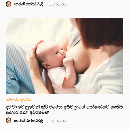
සාරංගි රන්පටබැඳි
-
July 10, 2023
ගර්භණී අවධිය
දරුවා වෙනුවෙන් කිරි එරෙන අම්මලාගේ පෝෂණයට කෘතිම
ආහාර පාන අවශ්‍යමද?
සාරංගි රන්පටබැඳි
-
July 10, 2023