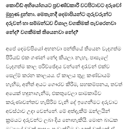
කොවිඩ් අභියෝගයට ප්‍රචණ්ඩකාරී වටපිටාවට දරුවෝ
මුහුණ දුන්නා. මෙතැනදී දෙමාපියන්ට ගුරුවරුන්ට
දරුවන් හා සම්බන්ධව විශාල වගකිමක් පැවරෙනවා
නේද? වගකීමක් තියෙනවා නේද?
අපේ දෙමව්පියෝ අහනවා පන්තියේ තියෙන වැදගත්ම
පීරියඩ් එක ගණන් නේද කියලා. නැහැ. පාසැලේ
වැදගත්ම කාල පරිච්ඡේදය වන්නේ දරැවන් එක්ව
සෙල්ම් කරන කාලයය. ඒ කාලය තුළ කණ්ඩායම්
හැඟීම, අනිත් අයට ගෞරව කිරීම, සහකම්පනය, තවත්
අයෙක් හඳුනාගැනීම,
එකතුවෙලා සාමකාමීව
කරුණාවන්තව හැසිරීම වැනි දේ ඉගෙනීමට දරුවාට
අවස්ථාව උදා වෙන්නේ. මේ අත්දැකීම් ඔන්ලයින්
ක්‍රමයට දරුවන්ට ලබා දිය නොහැකියි. මොන බාධක
මධ්‍යයේ වුවත් පාසල පැවැත්වීම වැදගත් වන්නේ ඒ