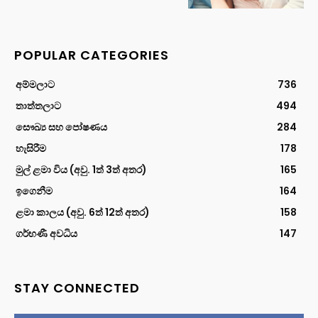
POPULAR CATEGORIES
අම්මලාට
736
තාත්තලාට
494
සෞඛ්‍ය සහ පෝෂණය
284
හැසිරීම
178
මුල් ළමා විය (අවු. 1ත් 3ත් අතර)
165
ඉගෙනීම
164
ළමා කාලය (අවු. 6ත් 12ත් අතර)
158
ගර්භණී අවධිය
147
STAY CONNECTED