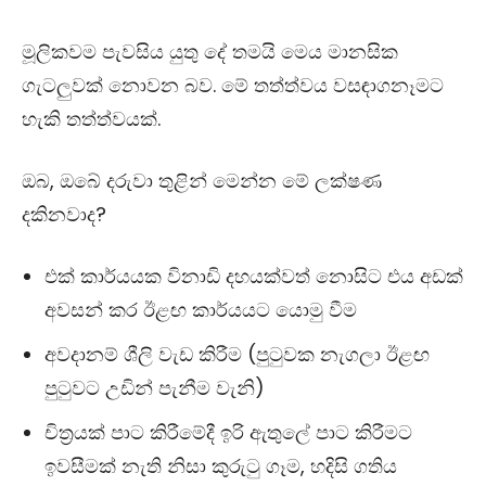
මූලිකවම පැවසිය යුතු දේ තමයි මෙය මානසික
ගැටලුවක් නොවන බව. මේ තත්ත්වය වසඳාගනෑමට
හැකි තත්ත්වයක්.
ඔබ, ඔබේ දරුවා තුළින් මෙන්න මේ ලක්ෂණ
දකිනවාද?
එක් කාර්යයක විනාඩි දහයක්වත් නොසි‍ට එය අඩක්
අවසන් කර ඊළඟ කාර්යයට යොමු වීම
අවදානම් ශීලි වැඩ කිරීම (පුටුවක නැගලා ඊළඟ
පුටුවට උඩින් පැනීම වැනි)
චිත්‍රයක් පාට කිරීමේදී ඉරි ඇතුලේ පාට කිරීමට
ඉවසීමක් නැති නිසා කුරුටු ගෑම, හදිසි ගතිය