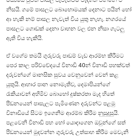
නිසයි. ගමේ පාසලට බොහොමයක් දෙනාට පයින් හෝ
ආ හැකි නම් පාසල නැවැත් විය යුතු නැහැ. නගරයේ
පාසලට ගොඩක් දෙනා වාහන වල එන නිසා ගැටලු
ඇති විය හැකියි.
ඒ වගේම තමයි ගුරුවරු පාඩම් වැඩ ආරම්භ කිරීමට
පෙර කාල පරිච්චේදයේ විනාඩි 40න් විනාඩි පහක්වත්
දරුවන්ගේ මානසික සුවය වෙනුවෙන් වෙන් කළ
යුතුයි. ආහාර පාන නොමැතිව, දෙමාපියන්ගේ
රැකියාවන් අහිමිව බොහෝ දුෂ්කරතා මැද හිතේ
පීඩනයෙන් පාසැලට පැමිණෙන දරුවන්ට පළමු
විනාඩියේ සිටම ඉගෙනීම ආරම්බ කිරීම නුසුදුසුයි.
පළවෙනි විනාඩි පහ හෝ යොදාගෙන ඔවුන්ගේ සත්
පීඩනයෙන් මුදවන්න ගුරුවරු උත්සාහ කිරීම මෙවැනි