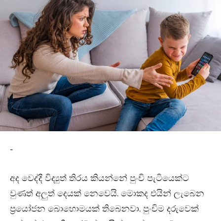
-
අද වෙද්දී විද්‍යුත් තිරය කියන්නේ පුංචි පැටියෙක්ට
වුණත් අලුත් දෙයක් නෙවෙයි. මොකද එයින් ලැබෙන
ප්‍රයෝජන බොහොමයක් තිබෙනවා. පුංචිම දරුවෙක්