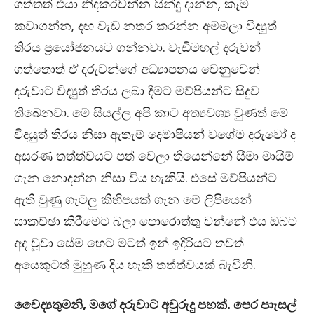
ගත්තත් එයා නිදකරවන්න සින්දු දාන්න, කෑම
කවාගන්න, දඟ වැඩ නතර කරන්න අම්මලා විද්‍යුත්
තිරය ප්‍රයෝජනයට ගන්නවා. වැඩිමහල් දරුවන්
ගත්තොත් ඒ දරුවන්ගේ අධ්‍යාපනය වෙනුවෙන්
දරුවාට විද්‍යුත් තිරය ලබා දීමට මව්පියන්ට සිදුව
තිබෙනවා. මේ සියල්ල අපි කාට අත්‍යවශ්‍ය වුණත් මේ
විදයුත් තිරය නිසා ඇතැම් දෙමාපියන් වගේම දරුවෝ ද
අසරණ තත්ත්වයට පත් වෙලා තියෙන්නේ සීමා මායිම්
ගැන නොදන්න නිසා විය හැකියි. එසේ මව්පියන්ට
ඇති වුණු ගැටලු කිහිපයක් ගැන මේ ලිපියෙන්
සාකච්ඡා කිරීමෙට බලා පොරොත්තු වන්නේ එය ඔබට
අද වූවා සේම හෙට මටත් ඉන් ඉදිරියට තවත්
අයෙකුටත් මුහුණ දිය හැකි තත්ත්වයක් බැවිනි.
වෛද්‍යතුමනි, මගේ දරුවාට අවුරුදු පහක්. පෙර පාැසල්