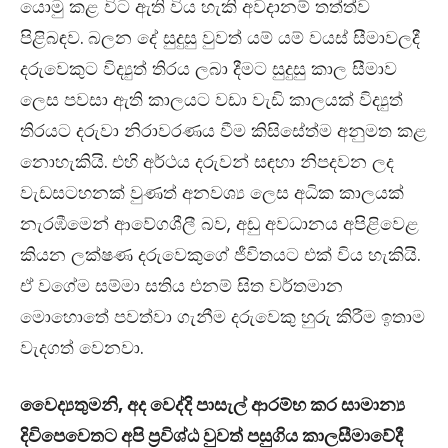
යොමු කළ විට ඇති විය හැකි අවදානම් තත්ත්ව
පිළිබඳව. බලන දේ සුදුසු වුවත් යම් යම් වයස් සීමාවලදී
දරුවෙකුට විද්‍යුත් තිරය ලබා දීමට සුදුසු කාල සීමාව
ලෙස පවසා ඇති කාලයට වඩා වැඩි කාලයක් විද්‍යුත්
තිරයට දරුවා නිරාවරණය වීම කිසිසේත්ම අනුමත කළ
නොහැකියි. එහි අර්ථය දරුවන් සඳහා නිපදවන ලද
වැඩසටහනක් වුණත් අනවශ්‍ය ලෙස අධික කාලයක්
නැරඹීමෙන් ආවේගශීලී බව, අඩු අවධානය අපිළිවෙළ
කියන ලක්ෂණ දරුවෙකුගේ ජීවිතයට එක් විය හැකියි.
ඒ වගේම සම්මා සතිය එනම් සිත වර්තමාන
මොහොතේ පවත්වා ගැනීම දරුවෙකු හුරු කිරීම ඉතාම
වැදගත් වෙනවා.
වෛද්‍යතුමනි, අද වෙද්දි පාසැල් ආරම්භ කර සාමාන්‍ය
දිවිපෙවෙතට අපි ප්‍රවිශ්ඨ වුවත් පසුගිය කාලසීමාවේදී