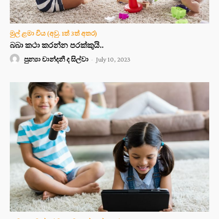
මුල් ළමා විය (අවු. 1ත් 3ත් අතර)
බබා කථා කරන්න පරක්කුයි..
පුන්‍යා චාන්දනී ද සිල්වා
-
July 10, 2023