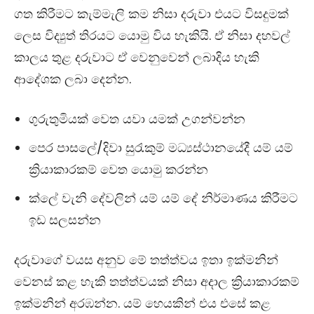
ගත කිරීමට කැම්මැලි කම නිසා දරුවා එයට විසදුමක්
ලෙස විද්‍යුත් තිරයට යොමු විය හැකියි. ඒ නිසා දහවල්
කාලය තුළ දරුවාට ඒ වෙනුවෙන් ලබාදිය හැකි
ආදේශක ලබා දෙන්න.
ගුරුතුමියක් වෙත යවා යමක් උගන්වන්න
පෙර පාසලේ/දිවා සුරැකුම් මධ්‍යස්ථානයේදී යම් යම්
ක්‍රියාකාරකම් වෙත යොමු කරන්න
ක්ලේ වැනි දේවලින් යම් යම් දේ නිර්මාණය කිරීමට
ඉඩ සලසන්න
දරුවාගේ වයස අනුව මේ තත්ත්වය ඉතා ඉක්මනින්
වෙනස් කළ හැකි තත්ත්වයක් නිසා අදාල ක්‍රියාකාරකම්
ඉක්මනින් අරඹන්න. යම් හෙයකින් එය එසේ කළ