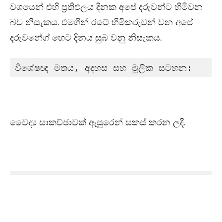
වශයෙන් එහි ප්‍රතිඵලය දිනක අපේ දරුවන්ට හිමිවන
බව නිසැකය. එමගින් රටේ හිමිකරුවන් වන අපේ
දරුවන්‍ගේ හෙට දිනය සුබ වනු නිසැකය.
විශේෂඥ මතය, අදහස සහ මූලික සටහන:
වෛද්‍ය සාකච්ඡාවක් ඇසුරෙන් සකස් කරන ලදී.