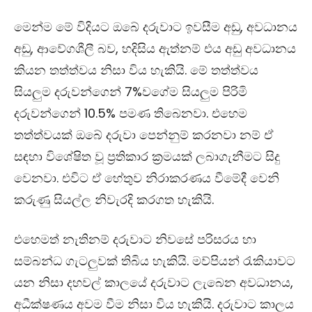
මෙන්ම මේ විදියට ඔබේ දරුවාට ඉවසීම අඩු, අවධානය
අඩු, ආවේගශීලී බව, හදිසිය ඇත්නම් එය අඩු අවධානය
කියන තත්ත්වය නිසා විය හැකියි. මේ තත්ත්වය
සියලුම දරුවන්ගෙන් 7%වගේම සියලුම පිරිමි
දරුවන්ගෙන්
10
.5
%
පමණ තිබෙනවා. එහෙම
තත්ත්වයක් ඔබේ දරුවා පෙන්නුම් කරනවා නම් ඒ
සඳහා විශේෂිත වූ ප්‍රතිකාර ක්‍රමයක් ලබාගැනීමට සිදු
වෙනවා. එවිට ඒ හේතුව නිරාකරණය වීමේදී වෙනි
කරුණු සියල්ල නිවැරදි කරගත හැකියි.
එහෙමත් නැතිනම් දරුවාට නිවසේ පරිසරය හා
සම්බන්ධ ගැටලුවක් තිබිය හැකියි. මව්පියන් රැකියාවට
යන නිසා දහවල් කාලයේ දරුවාට ලැබෙන අවධානය,
අධීක්ෂණය අවම වීම නිසා විය හැකියි. දරුවාට කාලය