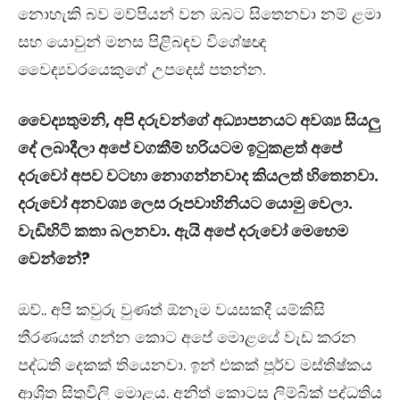
නොහැකි බව මව්පියන් වන ඔබට සිතෙනවා නම් ළමා
සහ යොවුන් මනස පිළිබඳව විශේෂඥ
වෛද්‍යවරයෙකුගේ උපදෙස් පතන්න.
වෛද්‍යතුමනි, අපි දරුවන්ගේ අධ්‍යාපනයට අවශ්‍ය සියලු
දේ ලබාදීලා අපේ වගකීම් හරියටම ඉටුකළත් අපේ
දරුවෝ අපව වටහා නොගන්නවාද කියලත් හිතෙනවා.
දරුවෝ අනවශ්‍ය ලෙස රූපවාහිනියට යොමු වෙලා.
වැඩිහිටි කතා බලනවා. ඇයි අපේ දරුවෝ මෙහෙම
වෙන්නේ?
ඔව්.. අපි කවුරු වුණත් ඕනෑම වයසකදී යම්කිසි
තීරණයක් ගන්න කොට අපේ මොළයේ වැඩ කරන
පද්ධති දෙකක් තියෙනවා. ඉන් එකක් පූර්ව මස්තිෂ්කය
ආශ්‍රිත සිතුවිලි මොළය. අනිත් කොටස ලිම්බික් පද්ධතිය