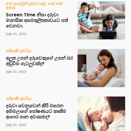
නව යොවුන් දරුවා (අවු. 13ත් 19ත්
අතර)
Screen Time නිසා දරුවා
මානසික අසමතුලිතතාවයට පත්
වෙනවා.
July 10, 2023
ගර්භණී අවධිය
අලුත උපන් දරුවෙකුගේ උපන් බර
අඩුවීම ගැටලුවක්ද?
July 10, 2023
ගර්භණී අවධිය
දරුවා වෙනුවෙන් කිරි එරෙන
අම්මලාගේ පෝෂණයට කෘතිම
ආහාර පාන අවශ්‍යමද?
July 10, 2023