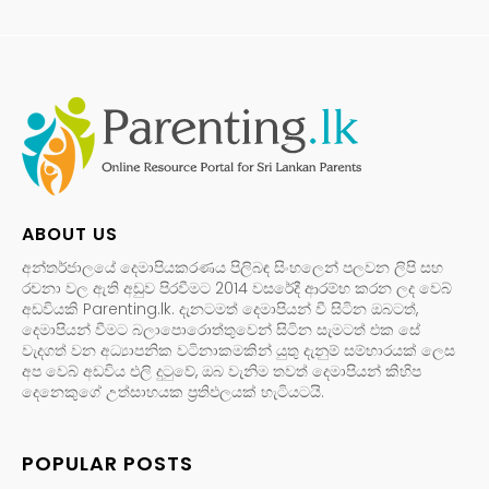
ABOUT US
අන්තර්ජාලයේ දෙමාපියකරණය පිලිබඳ සිංහලෙන් පලවන ලිපි සහ
රචනා වල ඇති අඩුව පිරවීමට 2014 වසරේදී ආරම්භ කරන ලද වෙබ්
අඩවියකි Parenting.lk. දැනටමත් දෙමාපියන් වී සිටින ඔබටත්,
දෙමාපියන් වීමට බලාපොරොත්තුවෙන් සිටින සැමටත් එක සේ
වැදගත් වන අධ්‍යාපනික වටිනාකමකින් යුතු දැනුම් සම්භාරයක් ලෙස
අප වෙබ් අඩවිය එලි දුටුවේ, ඔබ වැනිම තවත් දෙමාපියන් කිහිප
දෙනෙකුගේ උත්සාහයක ප්‍රතිඵලයක් හැටියටයි.
POPULAR POSTS