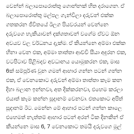
වෙන්න් බලාපොරොත්තු ගොන්නක් හිත දරාගෙන. ඒ
බලාපොරොත්තු මල්පල ගැන්විලා දරුවන් එක්ක
ගතකරන ජීවිතයේ ඊලග පියවරයන් වෙන්නෙ
දරුවගෙ හැකියාවන් දක්ශතාවන් වගේම ඒවට ඕන
අවයව වල වර්ධනය දැක්ම. ඒ කියන්නෙ අම්මා එක්ක
හිනා වෙන එක
,
අම්මා තාත්තා ආච්චි සීයා අදුරන එක
,
වටපිටාව පිළිබදව අවධානය යොමුකරන එක
,
මාස
6
ක් සම්පූර්ණ වුන ගමන් ආහාර ගන්න පටන් ගන්න
එක
,
ඒ වෙනකොට දරුවන් අම්මා තාත්තා කෑම කන
දිහා බලාන ඉන්නවා
,
අත දික්කරනවා
,
එහෙම කරලා
එයාත් කෑම කන්න සූදානම් වෙනවා. එතකොට අපිත්
සූදානම් ඊට. මෙන්න මේ ආහාර පටන් ගන්න කාලෙ
එහෙමත් නැත්තම් ආහාර පටන් අරන් ටික දිනකින් ඒ
කියන්නෙ මාස
6, 7
වෙනකොට තමයි දරුවගෙ මුල්