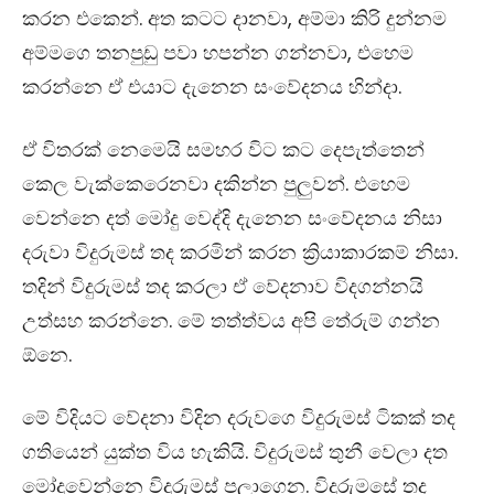
කරන එකෙන්. අත කටට දානවා
,
අම්මා කිරි දුන්නම
අම්මගෙ තනපුඩු පවා හපන්න ගන්නවා
,
එහෙම
කරන්නෙ ඒ එයාට දැනෙන සංවේදනය හින්දා.
ඒ විතරක් නෙමෙයි සමහර විට කට දෙපැත්තෙන්
කෙල වැක්කෙරෙනවා දකින්න පුලුවන්. එහෙම
වෙන්නෙ දත් මෝදු වෙද්දි දැනෙන සංවේදනය නිසා
දරුවා විදුරුමස් තද කරමින් කරන ක්‍රියාකාරකම් නිසා.
තදින් විදුරුමස් තද කරලා ඒ වේදනාව විදගන්නයි
උත්සහ කරන්නෙ. මේ තත්ත්වය අපි තේරුම් ගන්න
ඕනෙ.
මේ විදියට වේදනා විදින දරුවගෙ විදුරුමස් ටිකක් තද
ගතියෙන් යුක්ත විය හැකියි. විදුරුමස් තුනී වෙලා දත
මෝදුවෙන්නෙ විදුරුමස් පලාගෙන. විදුරුමසේ තද