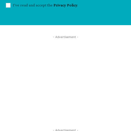
I've read and accept the
Privacy Policy
.
- Advertisement -
- Advertisement -