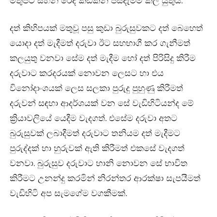
මතුපිට සිහින් රෙදි කඩකින් පිසදැමීම කල යුතුයි.
දත් කිහිපයක් මතුවූ පසු කුඩා බුරුසුවකට දත් බෙහෙත්
යොදා දත් මැදීමත් දරුවා ඊට සහභාගී කර ගැනීමත්
කලයුතු වනවා සේම දත් මැදීම හෝ දත් පිරිසිදු කිරීම
දරුවාට කරදරයක් නොවන ලෙසට හා එය
විනෝදාංශයක් ලෙස සලකා පුරුදු පුහුණු කිරීමත්
දරුවන් සඳහා ආදර්ශයක් වන සේ වැඩිහිටියන්ද මේ
ක්‍රියාවලියේ යෙදීම වැදගත්. එසේම දරුවා අතට
බුරුසුවක් ලබාදීමත් දරුවාට තනියම දත් මැදීමට
පුරුද්දක් හා හුරුවක් ඇති කිරීමත් එකසේ වැදගත්
වනවා. බුරුසුව දරුවාට හානි නොවන සේ භාවිත
කිරීමට උනන්දු කරමින් නිරන්තර ආරක්ෂා සැපයීමත්
වැඩිහිටි අප සැමගේම වගකීමක්.