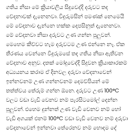
ගතිය නිසා මේ ක්‍රියාවලිය සිදුවෙද්දි දරුවට තද
වේදනාවක් දැනෙනවා. විදුරුමසින් පමණක් නෙමෙයි
මේ වේදනාව දැන්නෙ හක්ක දෙපසිනුත් දැනෙනවා.
මේ වේදනවා නිසා දරුවට උණ ගන්න පුලුවන්.
මෙහෙම කිව්වට හැම දරුවටම උණ එන්නෙ නෑ. ඒක
තීරණය වෙන්නෙ විදුරුමසේ තද ගතිය නිසා ඇතිවන
වේදනාව අනුව. දතක් මෝදුවෙද්දි සිදුවන ක්‍රියාකාරකම්
අධ්‍යයනය කරාම ඒ දිනවල දරුවා වේදනාවෙන්
ඉන්නවනම් උණ ගන්නවනම් දෙමව්පියන් මේ
තත්ත්වය තේරුම් ගන්න ඕනෙ. දරුවට උණ
100°C
වලට වඩා වැඩි වෙනව නම් පැරසිටමෝල් දෙන්න
පුලුවන්. එහෙම දුන්නත් උණ වැඩි වෙනව නම් හෝ
වැඩි අගයක් එනම්
100°C
වඩා වැඩි වෙනව නම් දරුවා
වේදනාවෙන් ඉන්නවා තේරෙනව නම් හොදම දේ