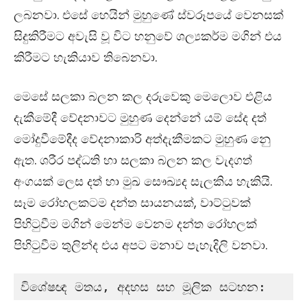
ලබනවා. එසේ හෙයින් මුහුණේ ස්වරූපයේ වෙනසක්
සිදුකිරීමට අවැසි වූ විට හනුවේ ශල්‍යකර්ම මගින් එය
කිරීමට හැකියාව තිබෙනවා.
මෙසේ සලකා බලන කල දරුවෙකු මෙලොව එළිය
දැකීමේදී වේදනාවට මුහුණ දෙන්නේ යම් සේද දත්
මෝදුවීමේදීද වේදනාකාරි අත්දැකීමකට මුහුණ නෙු
ඇත. ශරීර පද්ධති හා සලකා බලන කල වැදගත්
අංගයක් ලෙස දත් හා මුඛ සෞඛ්‍යද සැලකිය හැකියි.
සෑම රෝහලකටම දන්ත සායනයක්
,
වාට්ටුවක්
පිහිටුවීම මගින් මෙන්ම වෙනම දන්ත රෝහලක්
පිහිටුවීම තුලින්ද එය අපට මනාව පැහැදිලි වනවා.
විශේෂඥ මතය, අදහස සහ මූලික සටහන: