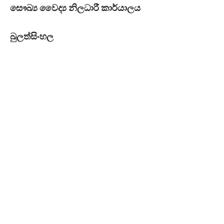
සෞඛ්‍ය වෛද්‍ය නිලධාරී කාර්යාලය
බුලත්සිංහල