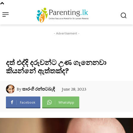
- Advertisement -
දත් එද්දි දරුවන්ට උණ ගැනෙනවා
කියන්නේ ඇත්තක්ද?
June 28, 2023
By
සාරංගි රන්පටබැඳි
Facebook
WhatsApp