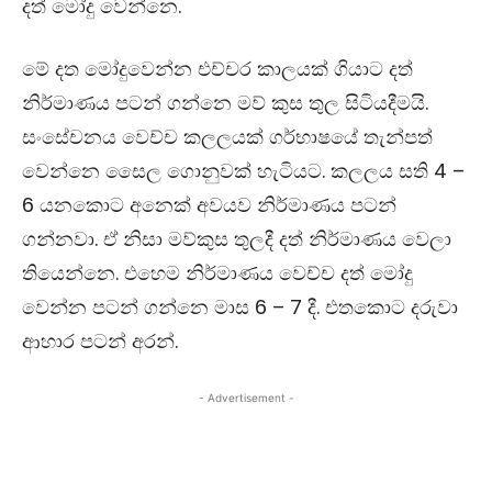
දත් මෝදු වෙන්නෙ.
මේ දත මෝදුවෙන්න එච්චර කාලයක් ගියාට දත්
නිර්මාණය පටන් ගන්නෙ මව් කුස තුල සිටියදීමයි.
සංසේචනය වෙච්ච කලලයක් ගර්භාෂයේ තැන්පත්
වෙන්නෙ සෛල ගොනුවක් හැටියට. කලලය සති
4 –
6
යනකොට අනෙක් අවයව නිර්මාණය පටන්
ගන්නවා. ඒ නිසා මව්කුස තුලදී දත් නිර්මාණය වෙලා
තියෙන්නෙ. එහෙම නිර්මාණය වෙච්ච දත් මෝදු
වෙන්න පටන් ගන්නෙ මාස
6 – 7
දී. එතකොට දරුවා
ආහාර පටන් අරන්.
- Advertisement -