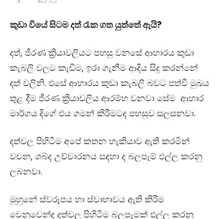
කුඩා වියේ සිටම දත් රැක ගත යුත්තේ ඇයි?
දත්, ජීරණ ක්‍රියාවලියට පහසු වනසේ ආහාරය කුඩා
කැබලි වලට කැඩීම
,
ඉරා ගැනීම ආදිය සිදු කරන්නේ
දත් වලිනි. එසේ ආහාරය කුඩා කැබලි බවට පත්වී මුඛය
තුළ දීම ජීරණ ක්‍රියාවලිය ආරම්භ වනවා සේම ආහාර
මාර්ගය දිගේ එය ගමන් කිරීමටද පහසුව සලසනවා.
දත්වල පිහිටීම අපේ කතන හැකියාව ඇති කරමින්
වචන
,
ශබ්ද උච්චාරනය සදහා ද බලපෑම් එල්ල කරනු
ලබනවා.
මුහුනේ ස්වරූපය හා ස්වාභාවය ඇති කිරීම
වෙනුවෙන්ද දත්වල පිහිටීම බලපෑමක් එල්ල කරනු