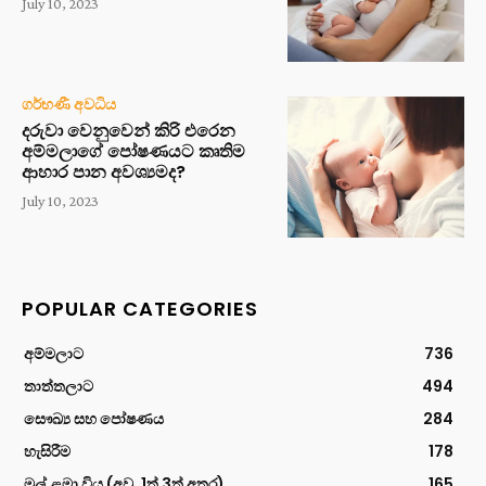
July 10, 2023
ගර්භණී අවධිය
දරුවා වෙනුවෙන් කිරි එරෙන
අම්මලාගේ පෝෂණයට කෘතිම
ආහාර පාන අවශ්‍යමද?
July 10, 2023
POPULAR CATEGORIES
අම්මලාට
736
තාත්තලාට
494
සෞඛ්‍ය සහ පෝෂණය
284
හැසිරීම
178
මුල් ළමා විය (අවු. 1ත් 3ත් අතර)
165