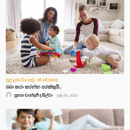
මුල් ළමා විය (අවු. 1ත් 3ත් අතර)
බබා කථා කරන්න පරක්කුයි..
පුන්‍යා චාන්දනී ද සිල්වා
-
July 10, 2023