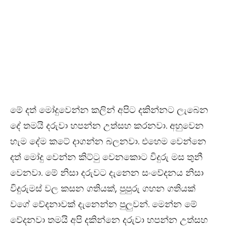
මේ දත් මෝදුවෙන්න කලින් අපිට දකින්නට ලැබෙන
දේ තමයි දරුවා හපන්න උත්සහ කරනවා. අහුවෙන
හැම දේම කටේ දාගන්න බලනවා. එහෙම වෙන්නෙ
දත් මෝදු වෙන්න කිට්ටු වෙනකොට විදුරු මස තුනී
වෙනවා. මේ නිසා දරුවට දැනෙන සංවේදනය නිසා
විදුරුමස් වල කසන ගතියක්
,
පුපුරු ගහන ගතියක්
වගේ වේදනාවක් දැනෙන්න පුලුවන්. මෙන්න මේ
වේදනවා තමයි අපි දකින්නෙ දරුවා හපන්න උත්සහ