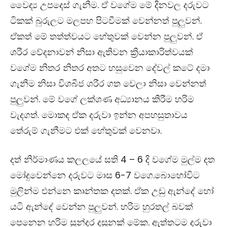
වෛද්‍ය උපදෙස් ගැනීම. ඒ වගේම මේ දිනවල දරුවට
ටිකක් බුරුලට මලපහ පිටවීමක් වෙන්නත් පුලුවන්.
ඒකත් මේ තත්ත්වයට හේතුවක් වෙන්න පුලුවන්. ඒ
ශරීර වේදනාවන් නිසා ඇතිවන ක්‍රියාකාරිත්වයක්
වගේම නිතර නිතර අතට හසුවෙන දේවල් කටේ දමා
ගැනීම නිසා විශබීජ ශරීර ගත වෙලා නිසා වෙන්නත්
පුලුවන්. මේ වගේ ලක්ශණ අධ්‍යානය කිරීම හරිම
වැදගත්. මොකද ඒක දරුවා ඉන්න අපහසුතාවය
තේරුම් ගැනීමට එක් හේතුවක් වෙනවා.
දත් නිර්මාණය කලලයේ සති
4 – 6
දි වගේම මුල්ම දත
මෝදුවෙන්නෙ දරුවට මාස
6-7
වගෙ.බොහෝවිට
මුලින්ම එන්නෙ කෘන්තක දතක්. ඒක උඩු ඇන්දේ හෝ
යටි ඇන්දේ වෙන්න පුලුවන්. හරිම හුරතල් බවක්
පෙනෙන හරිම සුන්දර දසුනක් මේක. ඇත්‍තටම දරුවා