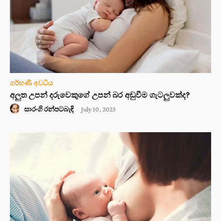
ගර්භණී අවධිය
අලුත උපන් දරුවෙකුගේ උපන් බර අඩුවීම ගැටලුවක්ද?
සාරංගි රන්පටබැඳි
-
July 10, 2023