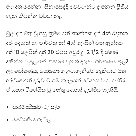
මේ දත පෙන්නා සිනාසෙද්දි මව්වරුන්ට දැනෙන ප්‍රීතිය
ගැන කියන්න වචන නෑ.
මුල් දත මතු වූ පසු ක්‍රමයෙන් කෘන්තක දත්
4
ක් රදනක
දත් දෙකක් හා චාර්වක දත්
4
ක් ලෙසින් එක ඇන්දක
දත්
10
ලෙසින් දත්
20
වයස අවුරුදු
2 1/2
දි පමණ
දකින්නට පුලුවන්. එහෙම වුනත් දරුවා ගර්භාෂය තුලදී
ලද පෝෂණය
,
පෝෂකාංග උරාගැනීමෙ හැකියාව මත
දරුවා‍ගෙන් දරුවාට මේ කාලයන් වෙනස් විය හැකියි.
ඒ සදහා විශේසිත වූ හේතු දෙකක් දැක්විය හැකියි.
පාරම්පරිකව බලපෑම
පෝශණීය ගැටලු