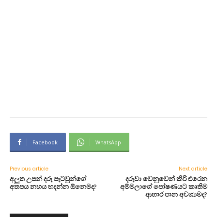
Facebook
WhatsApp
Previous article
Next article
අලුත උපන් දරු පැටවුන්ගේ
දරුවා වෙනුවෙන් කිරි එරෙන
අතපය නහය හදන්න ඕනෙමද?
අම්මලාගේ පෝෂණයට කෘතිම
ආහාර පාන අවශ්‍යමද?