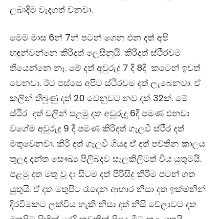
ලබාදීම වැදගත් වනවා.
මෙම මාස
6
න්
7
න් පටන් ගෙන එන දත් අපි
හඳුන්වන්නෙ කිරිදත් ලෙසිනුයි. කිරිදත් ස්ථිරවම
තියෙන්නෙ නෑ. මේ දත් අවුරුදු
7
දි
8
දි කටෙන් ඉවත්
වෙනවා. ඊට පස්සෙ අපිට ස්ථිරවම දත් ලැබෙනවා. ඒ
කලින් තිබුණු දත්
20
වෙනුවට නව දත්
32
ක්. මේ
ස්ථිර දත් වලින් පළමු දත අවුරුදු
6
දී පමණ එනවා
වගේම අවුරුදු
9
දී පමණ කිරිදත් ගැලවී ස්ථිර දත්
මතුවෙනවා. කිරි දත් ගැලවී ගියද ඒ දත් පවතින කාලය
තුලද දන්ත සෞඛ්‍ය පිලිබදව සැලකිලිමත් විය යුතුමයි.
පළමු දත මතු වූ දා සිටම දත් පිරිසිදු කිරීම පටන් ගත
යුතුයි. ඒ දත මතුපිට රැදෙන ආහාර නිසා දත ඉක්මනින්
දිරවීමකට ලක්විය හැකි නිසා දත් නිසි වේලාවට දත