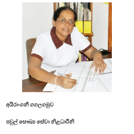
අයිරාංගනී ගගලගමුව
පවුල් සෞඛ්‍ය සේවා නිළධාරීනි