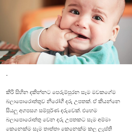
-
කිරි සිහින දකින්නට පෙරුම්පුරන සෑම මවකගේම
බලාපොරොත්තුව නිරෝගී දරු උපතක්. ඒ කියන්නෙ
සියලු අගපසග සම්පූර්ණ දරුවෙක්. එහෙම
බලාපොරොත්තු වෙන දරු උපතකට සෑම අම්මා
කෙනෙක්ම සෑම තාත්තා කෙනෙක්ම කල ලෑස්ති