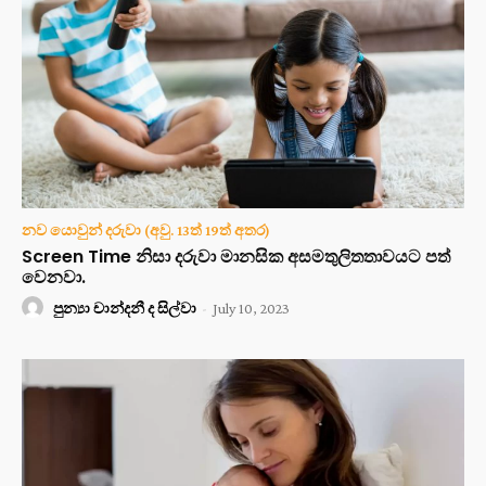
නව යොවුන් දරුවා (අවු. 13ත් 19ත් අතර)
Screen Time නිසා දරුවා මානසික අසමතුලිතතාවයට පත්
වෙනවා.
පුන්‍යා චාන්දනී ද සිල්වා
-
July 10, 2023