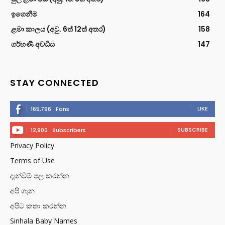
ඉගෙනීම
164
ළමා කාලය (අවු. 6ත් 12ත් අතර)
158
ගර්භණී අවධිය
147
STAY CONNECTED
LIKE
165,796
Fans
SUBSCRIBE
12,900
Subscribers
Privacy Policy
Terms of Use
දැන්වීම් පල කරන්න
අපි ගැන
අපිට කතා කරන්න
Sinhala Baby Names