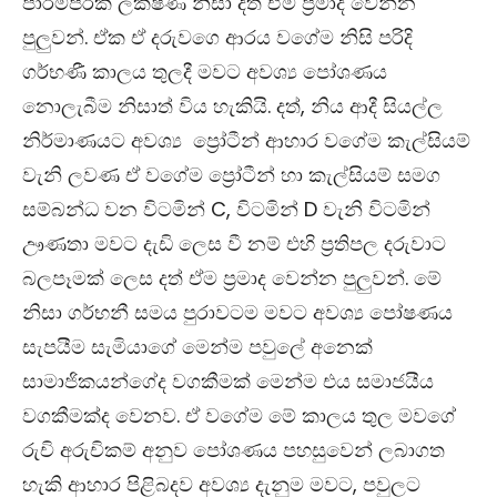
පාරම්පරික ලක්ෂණ නිසා දත් ඒම ප්‍රමාද වෙන්න
පුලුවන්. ඒක ඒ දරුවගෙ ආරය වගේම නිසි පරිදි
ගර්භණී කාලය තුලදී මවට අවශ්‍ය පෝශණය
නොලැබීම නිසාත් විය හැකියි. දත්
,
නිය ආදී සියල්ල
නිර්මාණයට අවශ්‍ය ප්‍රෝටීන් ආහාර වගේම කැල්සියම්
වැනි ලවණ ඒ වගේම ප්‍රෝටීන් හා කැල්සියම් සමග
සම්බන්ධ වන විටමින්
C,
විටමින්
D
වැනි විටමින්
ඌණතා මවට දැඩි ලෙස වී නම් එහි ප්‍රතිපල දරුවාට
බලපෑමක් ලෙස දත් ඒම ප්‍රමාද වෙන්න පුලුවන්. මේ
නිසා ගර්භනී සමය පුරාවටම මවට අවශ්‍ය පෝෂණය
සැපයීම සැමියාගේ මෙන්ම පවුලේ අනෙක්
සාමාජිකයන්ගේද වගකීමක් මෙන්ම එය සමාජයීය
වගකීමක්ද වෙනව. ඒ වගේම මේ කාලය තුල මවගේ
රුචි අරුචිකම් අනුව පෝශණය පහසුවෙන් ලබාගත
හැකි ආහාර පිළිබදව අවශ්‍ය දැනුම මවට
,
පවුලට