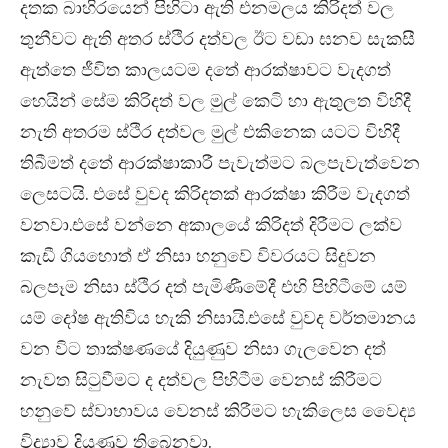
දතක බාහිරයෙන් පිහිටා ඇති එනමලය කිරිදත් වල
තුනීවට ඇති අතර ස්ථිර දත්වල ඊට වඩා ඝනව සැකසී
ඇත්තෙ ජීවිත කාලයටම දතේ ආරක්ෂාවට වැදගත්
හෙයින් සේම කිරිදත් වල මුල් කෙටි හා ඇතුලත විහිදී
නැති අතරම ස්ථිර දත්වල මුල් එකිනෙක යටට විහිදී
තිබීමත් දතේ ආරක්ෂාකාරී පැවැත්මට බලපැවැත්වෙන
ලෙසටයි. එසේ වුවද කිරිදතක් ආරක්ෂා කිරීම වැදගත්
වනවා.එසේ වන්නෙ අකාලයේ කිරිදත් දිරීමට ලක්ව
කැඩී ගියහොත් ඒ නිසා හනුවේ විවරයට සිදුවන
බලපෑම නිසා ස්ථිර දත් පැමිණීමේදී එහි පිහිටීමේ යම්
යම් දෝෂ ඇතිවිය හැකි නිසායි.එසේ වුවද වර්තමානය
වන විට තාක්ෂණයේ දියුණුව නිසා ගැලවෙන දත්
නැවත සිටුවීමට ද දත්වල පිහිටීම වෙනස් කිරීමට
හනුවේ ස්වාභාවය වෙනස් කිරීමට හැකිලෙස වෛද්‍ය
විද්‍යාව දියුණුව තිබෙනවා.