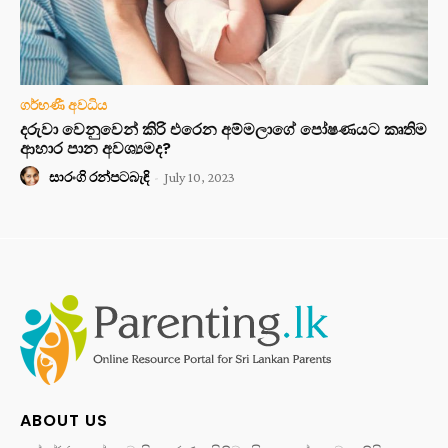
ගර්භණී අවධිය
දරුවා වෙනුවෙන් කිරි එරෙන අම්මලාගේ පෝෂණයට කෘතිම
ආහාර පාන අවශ්‍යමද?
සාරංගි රන්පටබැඳි
-
July 10, 2023
ABOUT US