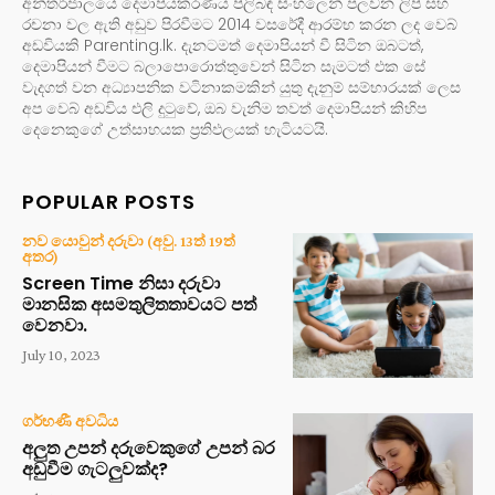
අන්තර්ජාලයේ දෙමාපියකරණය පිලිබඳ සිංහලෙන් පලවන ලිපි සහ
රචනා වල ඇති අඩුව පිරවීමට 2014 වසරේදී ආරම්භ කරන ලද වෙබ්
අඩවියකි Parenting.lk. දැනටමත් දෙමාපියන් වී සිටින ඔබටත්,
දෙමාපියන් වීමට බලාපොරොත්තුවෙන් සිටින සැමටත් එක සේ
වැදගත් වන අධ්‍යාපනික වටිනාකමකින් යුතු දැනුම් සම්භාරයක් ලෙස
අප වෙබ් අඩවිය එලි දුටුවේ, ඔබ වැනිම තවත් දෙමාපියන් කිහිප
දෙනෙකුගේ උත්සාහයක ප්‍රතිඵලයක් හැටියටයි.
POPULAR POSTS
නව යොවුන් දරුවා (අවු. 13ත් 19ත්
අතර)
Screen Time නිසා දරුවා
මානසික අසමතුලිතතාවයට පත්
වෙනවා.
July 10, 2023
ගර්භණී අවධිය
අලුත උපන් දරුවෙකුගේ උපන් බර
අඩුවීම ගැටලුවක්ද?