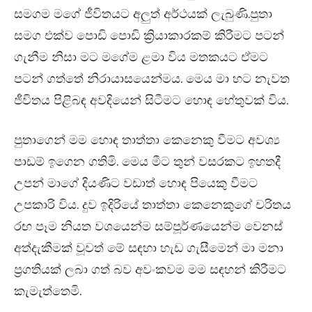
සමගම මගේ ජීවිතයට අලුත් අර්ථයක් ලැබුණි.පුතා
සමග එක්ව පොඩි පොඩි ක්‍රියාකාරකම් කිරීමට පටන්
ගැනීම නිසා මට මගේම ළමා විය මතකයට ඒමට
පටන් ගත්තේ නිරායාසයෙන්මය. මෙය මා හට නැවත
ජීවිතය පිළිබඳ අවදියෙන් සිටීමට හොඳ හේතුවක් විය.
පුතාගෙන් මම හොඳ තාත්තා කෙනෙකු වීමට අවශ්‍ය
පාඩම් ඉගෙන ගතිමි. මෙය මීට තුන් වසරකට ඉහතදී
උපන් මාගේ දියණිට වඩාත් හොඳ පියෙකු වීමට
උපකාරි විය. දුව ඉදිරියේ තාත්තා කෙනෙකුගේ චරිතය
රඟ පෑම නියත වශයෙන්ම සම්පූර්ණයෙන්ම වෙනස්
අත්දැකීමක් වූවත් මේ සඳහා හැඩ ගැසීමෙන් මා මනා
ප්‍රගතියක් ලබා ගත් බව අවංකවම මම සඳහන් කිරීමට
කැමැත්තෙමි.