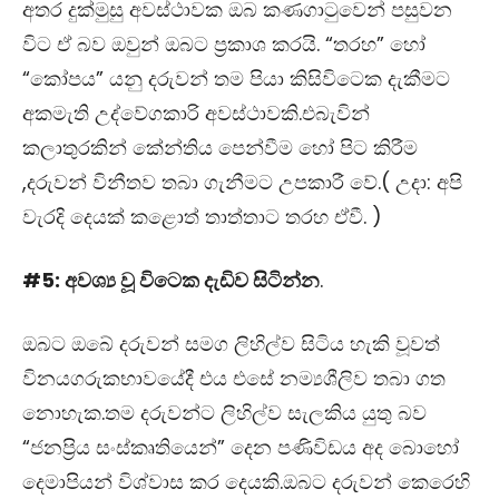
අතර දුක්මුසු අවස්ථාවක ඔබ කණගාටුවෙන් පසුවන
විට ඒ බව ඔවුන් ඔබට ප්‍රකාශ කරයි. “තරහ” හෝ
“කෝපය” යනු දරුවන් තම පියා කිසිවිටෙක දැකීමට
අකමැති උද්වේගකාරි අවස්ථාවකි.එබැවින්
කලාතුරකින් කේන්තිය පෙන්වීම හෝ පිට කිරීම
,දරුවන් විනීතව තබා ගැනීමට උපකාරී වේ.( උදා: අපි
වැරදි දෙයක් කළොත් තාත්තාට තරහ ඒවී. )
#5: අවශ්‍ය වූ විටෙක දැඩිව සිටින්න
.
ඔබට ඔබේ දරුවන් සමග ලිහිල්ව සිටිය හැකි වූවත්
විනයගරුකභාවයේදී එය එසේ නම්‍යශීලිව තබා ගත
නොහැක.තම දරුවන්ට ලිහිල්ව සැලකිය යුතු බව
“ජනප්‍රිය සංස්කෘතියෙන්” දෙන පණිවිඩය අද බොහෝ
දෙමාපියන් විශ්වාස කර දෙයකි.ඔබට දරුවන් කෙරෙහි