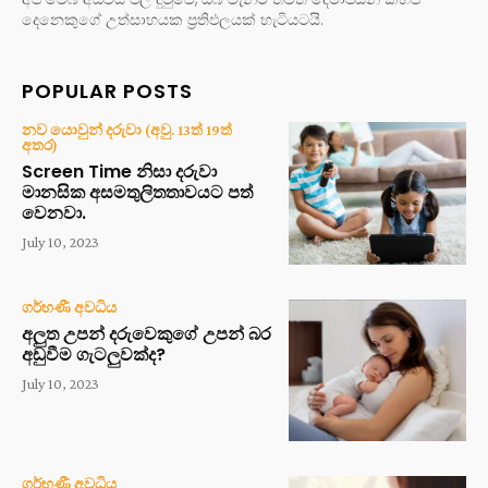
දෙනෙකුගේ උත්සාහයක ප්‍රතිඵලයක් හැටියටයි.
POPULAR POSTS
නව යොවුන් දරුවා (අවු. 13ත් 19ත්
අතර)
Screen Time නිසා දරුවා
මානසික අසමතුලිතතාවයට පත්
වෙනවා.
July 10, 2023
ගර්භණී අවධිය
අලුත උපන් දරුවෙකුගේ උපන් බර
අඩුවීම ගැටලුවක්ද?
July 10, 2023
ගර්භණී අවධිය