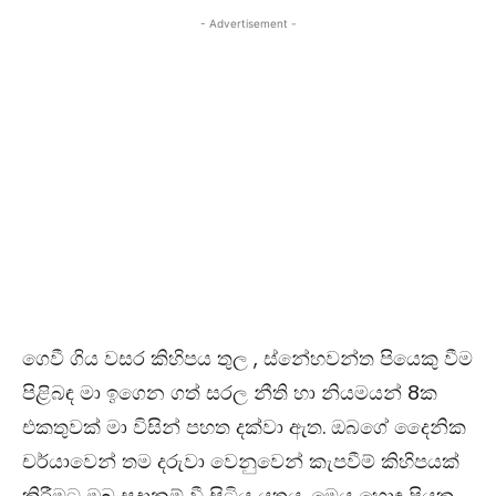
- Advertisement -
ගෙවී ගිය වසර කිහිපය තුල , ස්නේහවන්ත පියෙකු වීම
පිළිබඳ මා ඉගෙන ගත් සරල නීති හා නියමයන් 8ක
එකතුවක් මා විසින් පහත දක්වා ඇත. ඔබගේ දෛනික
චර්යාවෙන් තම දරුවා වෙනුවෙන් කැපවීම් කිහිපයක්
කිරීමට ඔබ සූදානම් වී සිටිය යුතුය. මෙය හොඳ පියකු