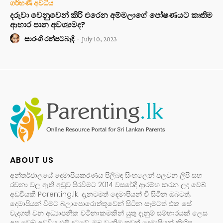
ගර්භණී අවධිය
දරුවා වෙනුවෙන් කිරි එරෙන අම්මලාගේ පෝෂණයට කෘතිම
ආහාර පාන අවශ්‍යමද?
සාරංගි රන්පටබැඳි
-
July 10, 2023
ABOUT US
අන්තර්ජාලයේ දෙමාපියකරණය පිලිබඳ සිංහලෙන් පලවන ලිපි සහ
රචනා වල ඇති අඩුව පිරවීමට 2014 වසරේදී ආරම්භ කරන ලද වෙබ්
අඩවියකි Parenting.lk. දැනටමත් දෙමාපියන් වී සිටින ඔබටත්,
දෙමාපියන් වීමට බලාපොරොත්තුවෙන් සිටින සැමටත් එක සේ
වැදගත් වන අධ්‍යාපනික වටිනාකමකින් යුතු දැනුම් සම්භාරයක් ලෙස
අප වෙබ් අඩවිය එලි දුටුවේ, ඔබ වැනිම තවත් දෙමාපියන් කිහිප