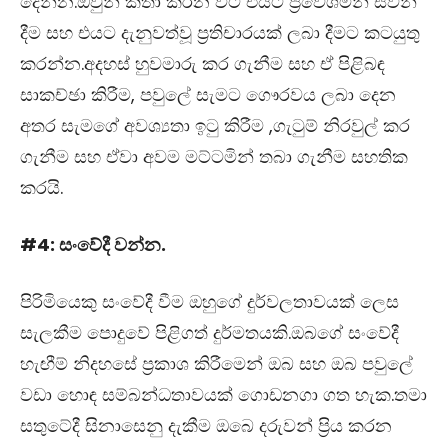
දෙන්න.ඔවුන් කතා කරන විට එයට ප්‍රවේශමින් සවන්
දීම සහ එයට දැනුවත්වූ ප්‍රතිචාරයක් ලබා දීමට කටයුතු
කරන්න.අදහස් හුවමාරු කර ගැනීම සහ ඒ පිළිබඳ
සාකච්ඡා කිරීම, පවුලේ සැමට ගෞරවය ලබා දෙන
අතර සැමගේ අවශ්‍යතා ඉටු කිරීම ,ගැටුම් නිරවුල් කර
ගැනීම සහ ඒවා අවම මට්ටමින් තබා ගැනීම සහතික
කරයි.
#4: සංවේදී වන්න.
පිරිමියෙකු සංවේදී වීම ඔහුගේ දුර්වලතාවයක් ලෙස
සැලකීම පොදුවේ පිළිගත් දුර්මතයකි.ඔබගේ සංවේදී
හැඟීම් නිදහසේ ප්‍රකාශ කිරීමෙන් ඔබ සහ ඔබ පවුලේ
වඩා හොඳ සම්බන්ධතාවයක් ගොඩනගා ගත හැක.තමා
සතුටේදී සිනාසෙනු දැකීම ඔබෙ දරුවන් ප්‍රිය කරන