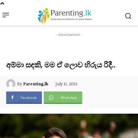
- Advertisement -
අම්මා සඳකි, මම ඒ ලොව හිරුය රිදී..
July 11, 2015
By
Parenting.lk
Facebook
WhatsApp