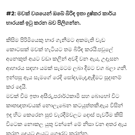
#2: මවක් වශයෙන් ඔබේ බිරිඳ ඉතා දුෂ්කර කාර්ය
භාරයක් ඉටු කරන බව පිලිගන්න.
කිසිම පිරිමියෙකු භාර ගැනීමට අකමැති වැඩ
කොටසක් මවක් හැටියට තම බිරිඳ කරයි.පවුලේ
අනෙකුත් අයට වඩා කලින් අවදි වන ඇය, උදෑසන
ආහාරය සඳහා යමක් සැමටම ලබා දීමට වග බලා ගනී.
ඉන්පසු ඇය සැමගේ රෙදි සෝදා,මැද,ඇඳීමට සූදානම්
කර දෙයි.
මවක් වීම ඉතා අසීරු,පරාර්ථකාමී සහ බොහෝ විට
කෘතඥතාවයක් නොලැබෙන කටයුත්තකි.ඇය විසින්
ඉඳ හිට කෙරෙන සුළු වැරදීම්වලට දොස් පැවරීම කිසි
විටෙක නොකල යුතු වන්නේ මේ නිසා වන අතර ඇය
කරන දෙයට ඇයට ගෞරව කරන්න.