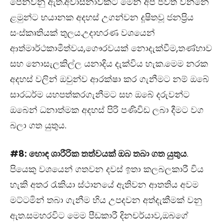
පෙන්වනු ඇත.අවාසනාවකට මෙන් අප ජීවත් වන්නෙ
ළමුන්ට භයානක අදහස් උගන්වන දූෂිතවූ ජනප්‍රිය
සංස්කෘතියක් තුලය.උදාහරණ වශයෙන්
ආත්මාර්ථකාමීත්වය,ගෞරවයක් නොදැක්වීම,තණ්හාව
සහ නොසැලකිල්ල යනාදිය දැක්විය හැක.මෙම නරක
අදහස් වලින් ඔවුන්ව ආරක්ෂා කර ගැනීමට නම් ඔබේ
සාරධර්ම යහපත්කරගැනීමට සහ ඔබේ දරුවන්ට
ඔබෙන් ධනාත්මක අදහස් පිරි පණිවිඩ ලබා දීමට වග
බලා ගත යුතුය.
#8: හොඳ ශාරීරික තත්වයක් ඔබ තබා ගත යුතුය
.
පියෙකු වශයෙන් ගතවන දවස් ඉතා කලබලකාරී විය
හැකි අතර රැකියා ස්ථානයේ ඇතිවන ආතතිය අවම
මට්ටමින් තබා ගැනීම භිය උපදවන අත්දැකීමක් වනු
ඇත.සමහරවිට මෙම පීඩකාරී දිනචර්යාව,ඔබගේ