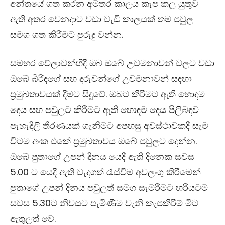
අන්තයේ ගත කරන අමතර කාලය කැප කල යුතුව
ඇති අතර වෙනදාට වඩා වැඩි කාලයක් තම පවුල
සමග ගත කිරීමට පුරුදු වන්න.
සමහර වේලාවන්හිදී ඔබ ඔබේ උවමනාවන් වලට වඩා
ඔබේ බිරිඳගේ සහ දරුවන්ගේ උවමනාවන් සඳහා
ප්‍රමුඛතාවයක් දීමට සිදුවේ. ඔබට කිරීමට ඇති හොඳම
දෙය සහ පවුලට කිරීමට ඇති හොඳම දෙය පිලිබඳව
පැහැදිලි තීරණයක් ගැනීමට අපහසු අවස්ථාවකදී සැම
විටම අංක එකේ ප්‍රමුඛතාවය ඔබේ පවුලට දෙන්න.
ඔබේ පුතාගේ උපන් දිනය යෙදී ඇති දිනෙක සවස
5.00 ට යෙදී ඇති වැදගත් රැස්වීම අවලංගු කිරීමෙන්
පුතාගේ උපන් දිනය පවුලත් සමග සැමරීමට හරියටම
සවස 5.30ට නිවසට පැමිණීම වැනි කැපකිරීම් මීට
ඇතුලත් වේ.