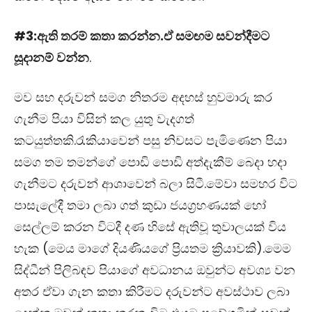
#3:ඇති තරම් කතා කරන්න.ඒ සමඟම සවන්දීමට
සූදානම් වන්න
.
මව සහ දරුවන් සමග නිතරම අදහස් හුවමාරු කර
ගැනීම පියා විසින් කල යුතු වැදගත්
කටයුත්තකි.රැකියාවෙන් පසු නිවසට පැමිණෙන පියා
සමග තම තමන්ගේ පොඩි පොඩි අත්දැකීම් බෙදා හදා
ගැනීමට දරුවන් ආශාවෙන් බලා සිටී.මේවා සමහර විට
පාසැලේදී තමා ලබා ගත් කුඩා ජයග්‍රහණයක් හෝ
සෙල්ලම් කරන විටදී දණ හිසේ ඇතිවූ තුවාලයක් විය
හැක (මෙය මාගේ දියණියගේ ප්‍රියතම ක්‍රියාවකි).මෙම
සිද්ධීන් පිලිබඳව පියාගේ අවධානය ඔවුන්ට අවශ්‍ය වන
අතර ඒවා ගැන කතා කිරීමට දරුවන්ට අවස්ථාව ලබා