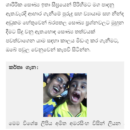
ශාරීරික සෞඛ්‍ය ඉතා සීඝ්‍රයෙන් පිරිහීමට මග පාදනු
ඇත.වැරදි ආහාර ගැනීමේ පුරුදු සහ ව්‍යායාම සහ නින්ද
අඩුකම හේතුවෙන් බරපතල සෞඛ්‍ය ප්‍රශ්නවලට මුහුන
දීමට සිදු වනු ඇත.හොඳ සෞඛ්‍ය තත්වයක්
පවත්වාගෙන යාම සඳහා කාලය මිඩංගු කර ගැනීමට,
ඔබේ පවුල වෙනුවෙන් කැපවී සිටින්න.
කර්තෘ ගැන
මෙම විශේෂ ලිපිය අමිත අමරසිංහ විසින් ලියන ල