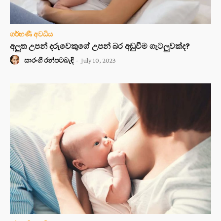
ගර්භණී අවධිය
අලුත උපන් දරුවෙකුගේ උපන් බර අඩුවීම ගැටලුවක්ද?
සාරංගි රන්පටබැඳි
-
July 10, 2023