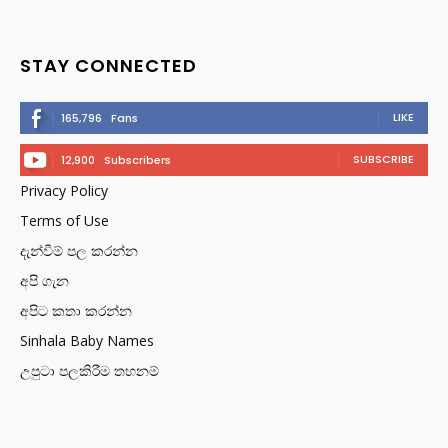
STAY CONNECTED
LIKE
165,796
Fans
SUBSCRIBE
12,900
Subscribers
Privacy Policy
Terms of Use
දැන්වීම් පල කරන්න
අපි ගැන
අපිට කතා කරන්න
Sinhala Baby Names
උපුටා පලකිරීම තහනම්