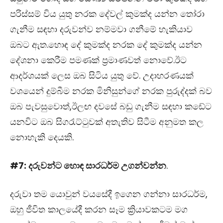
පරිස්සම් විය යුතු නරක දේවල් කුමක්ද යන්න තෝරා
ගැනීම සඳහා දරුවන්ව නම්මවා ගනීමේ හැකියාව
ඔබට ඇත.හොඳ දේ කුමක්ද නරක දේ කුමක්ද යන්න
දේශනා කෙරීම පමණක් ප්‍රමාණවත් නොවේ.ඊට
ආදර්ශයක් ලෙස ඔබ සිටිය යුතු වේ. උදාහරණයක්
වශයෙන් දුම්බීම නරක මිනිසුන්ගේ නරක පුරුද්දක් බව
ඔබ පැවසුවොත්,ඊලඟ දවසේ බඩු ගැනීම සඳහා කඩේට
යනවිට ඔබ සිගරැට්ටුවක් අතැතිව සිටීම අනුමත කල
නොහැකි දෙයකි.
#7: දරුවන්ට හොඳ සාරධර්ම උගන්වන්න
.
දරුවා තම යොවුන් වයසේදී ඉගෙන ගන්නා සාරධර්ම,
ඔහු ජීවිත කාලයේදී කරන සෑම ක්‍රියාවකටම මග