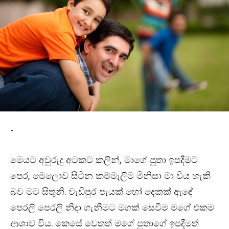
-
මෙයට අවුරුදු අටකට කලින්, මාගේ පුතා ඉපදීමට
පෙර, මෙලොව සිටින කම්මැලිම මිනිසා මා විය හැකි
බව මට සිතුනි. වැඩිපුර පැයක් හෝ දෙකක් ඇඳේ
පෙරලි පෙරලි නිදා ගැනීමට මගක් සෙවීම මගේ එකම
ආශාව විය. කෙසේ වෙතත් මගේ පුතාගේ ඉපදීමත්