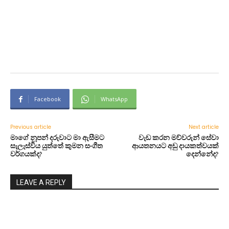
Facebook
WhatsApp
Previous article
Next article
මාගේ නූපන් දරුවාට මා ඇසීමට
වැඩ කරන මව්වරුන් සේවා
සැලැස්විය යුත්තේ කුමන සංගීත
ආයතනයට අඩු දායකත්වයක්
වර්ගයක්ද?
දෙන්නේද?
LEAVE A REPLY