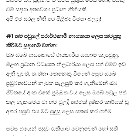
වීම් සඳහා අත්‍යවශ්‍ය ප්‍රධාන නීතියකි.
අපි එම සරල නීති අට පිළිබඳ විමසා බලමු!
#1 තම පවුලේ පරාර්ථකාමි නායකයා ලෙස කටයුතු
කිරීමට සූදානම් වන්න:
ඔබ ඔබේ ආයතනයේ රාජකාරිය සඳහාම කැපවුනු,
මීළඟ ප්‍රධාන විධායක නිලධාරියා ලෙස පත් වීමට ඉඩ
ඇති වූවත්, තාත්තා කෙනෙකු වීමෙන් පසුව ඔබේ
ප්‍රමුඛතාවයන් නැවත සැලසුම් කර ගැනීමෙන් ඔබ
ජීවිතයේ අංක එකේ ප්‍රමුඛතාවය ලෙස ඔබේ පවුල පත්
කල හැක.මෙය මා හට මුලදී තරමක් දුෂ්කර කාර්යක් වූ
අතර පසුව එය මට සුදුසු ලෙස සකස් කර ගතිමි.
සවස හයෙන් පසුව රැකියාව වෙනුවෙන් හෝ සති