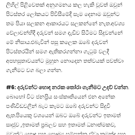
ලිහිල් පිළිවෙතක් අනුගමනය කල හැකි වූවත් ඔවුන්
පිටස්තර ලෝකයට පිවිසීමේදී සෑම දෙනාම ඔවුන්ට
තම පියා සලකන ආකාරයට සලකන්නේ නැත.අවශ්‍ය
වේලාවන්හිදී දරුවන් සමග දැඩිව සිටීමට සිදුවන්නේ
මේ නිසාය.එබැවින් පසු කලෙක ඔබේ දරුවන්
පිටස්තරයින් සමග ඇතිකරගන්නා ගැටුම් වලදී
අපහසුතාවයන්ට මුහුන නොදෙන තත්වයක් පවත්වා
ගැනීමට වග බලා ගන්න.
#6: දරුවන්ට හොඳ නරක තෝරා ගැනීමට උදව් වන්න
.
බොහෝ විට ජනප්‍රිය සංස්කෘතියෙන් එන අනේක
පණිවිඩවලින් බැට කෑමට ඔබේ දරුවන්ට සිදුවී
ඇත.පියෙකු වශයෙන් ඔබට ඔබේ දරුවන්ට ඉතාමත්
සෘජුව ,ඉතාමත් ප්‍රබලව සහ ඉතාමත් ධනාත්මකව,
ඔවුන්ට හොඳ සහ සෞඛ්‍ය සම්පන්න ඒවා කුමක්ද සහ