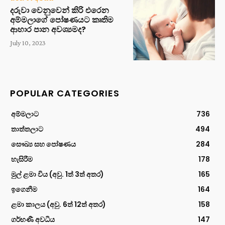
දරුවා වෙනුවෙන් කිරි එරෙන
අම්මලාගේ පෝෂණයට කෘතිම
ආහාර පාන අවශ්‍යමද?
July 10, 2023
POPULAR CATEGORIES
අම්මලාට
736
තාත්තලාට
494
සෞඛ්‍ය සහ පෝෂණය
284
හැසිරීම
178
මුල් ළමා විය (අවු. 1ත් 3ත් අතර)
165
ඉගෙනීම
164
ළමා කාලය (අවු. 6ත් 12ත් අතර)
158
ගර්භණී අවධිය
147