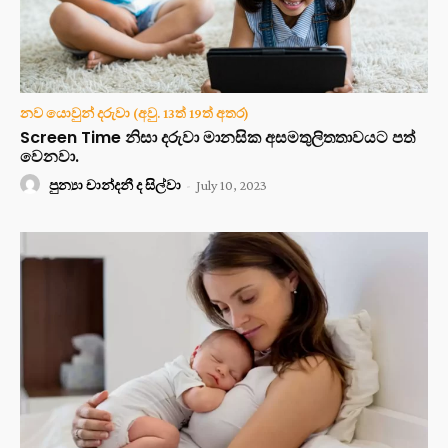
නව යොවුන් දරුවා (අවු. 13ත් 19ත් අතර)
Screen Time නිසා දරුවා මානසික අසමතුලිතතාවයට පත්
වෙනවා.
පුන්‍යා චාන්දනී ද සිල්වා
-
July 10, 2023