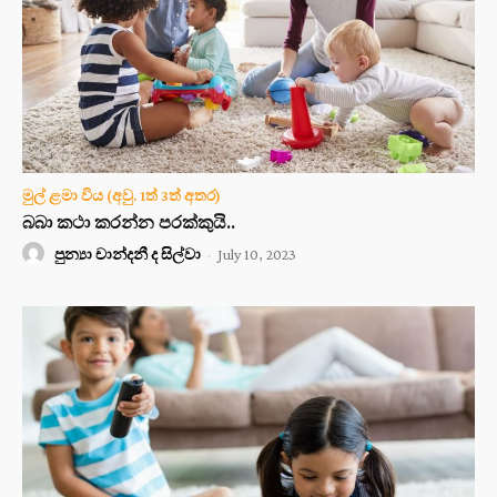
මුල් ළමා විය (අවු. 1ත් 3ත් අතර)
බබා කථා කරන්න පරක්කුයි..
පුන්‍යා චාන්දනී ද සිල්වා
-
July 10, 2023