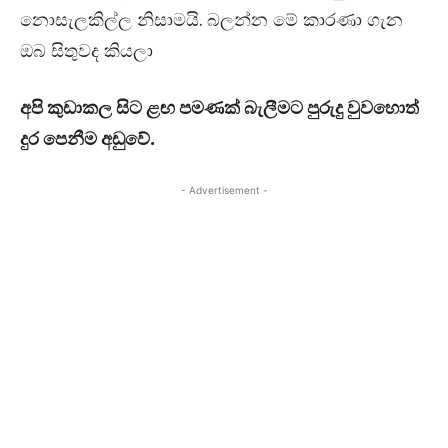
නොසැලකිල්ල නිසාමයි. බලන්න මේ කාරණා ගැන
ඔබ සිතුවද කියලා
අපි කුඩාකල සිට ළඟ පමණක්‌ බැලීමට පුරුදු වුවහොත්
දුර පෙනීම අඩුවේ.
- Advertisement -