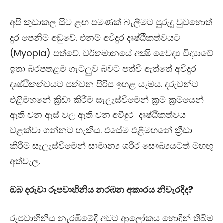
අපි කුඩාකල සිට ළඟ පමණක් බැලීමට පුරුදු වුවහොත්
දුර පෙනීම අඩුවේ. එනම් අවිදුර දෘෂ්ඨිකත්වයට
(Myopia) පත්වේ. වර්තමානයේ අක්‍ෂි වෛද්‍ය විද්‍යාවේ
ඉතා බරපතළම ගැටලුව බවට පත්වී ඇත්තේ අවිදුර
දෘෂ්ඨිකත්වයට පත්වන පිරිස ඉහළ යෑමය. දරුවන්ට
එළිමහනේ ක්‍රීඩා කිරීම සැලැස්වීමෙන් ක්‍රම ක්‍රමයෙන්
ඇති වන ඇස් වල ඇති වන අවිදුර දෘෂ්ඨිකත්වය
වළක්වා ගන්නට හැකිය. එසේම එළිමහනේ ක්‍රීඩා
කිරීම සැලැස්වීමෙන් සාමාන්‍ය ශරීර සෞඛ්‍යයටත් මහඟු
අත්වැල.
ඔබ දරුවා රූපවාහිනිය නරඹන අකාරය නිවැරදිද
?
රූපවාහිනිය නැරඹීමේදී අවට ආලෝකය හොඳින් තිබීම