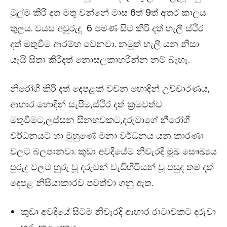
මුල්ම කිරි දත මතු වන්නේ මාස 6ත් 9ත් අතර කාලය
තුලය. වයස අවුරුදු 6 පමණ සිට කිරි දත් හැලී ස්ථිර
දත් මතුවීම ආරම්භ වෙනවා. නමුත් හැලී යන නිසා
යැයි සිතා කිරිදත් නොසලකාහරින්න නම් බැහැ.
නිරෝගී කිරි දත් දෙපළක් වචන හොඳින් උච්චාරණය,
ආහාර හොඳින් සැපීම,ස්ථිර දත් ක්‍රමවත්ව
මතුවීමට,ලස්සන සිනහවකට,දරුවාගේ නීරෝගී
වර්ධනයට හා මුහුණේ මනා වර්ධනය යන කාරණා
වලට බලපානවා. කුඩා අවදියේම නිවැරදි මූඛ සෞඛ්‍යය
පුරුදු වලට හුරු වූ දරුවන් වැඩිහිටියන් වූ පසුද තම දත්
දෙපළ නිසියාකාරව පවත්වා ගනු ඇත.
කුඩා අවදියේ සිටම නිවැරදි ආහාර රාටාවකට දරුවා