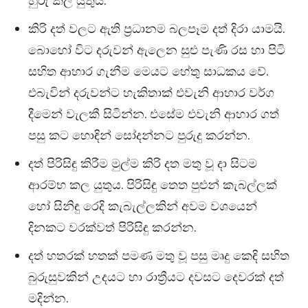
හුරු කල යුතුය.
කිරි දත් වලට ඇති ප්‍රධානම බලපෑම දත් දිරා යාමයි.
බොහෝ විට දරුවන් ඇලෙන සුළු පැණි රස හා පිටි
සහිත ආහාර ගැනීම මෙයට හේතු සාධකය වේ.
එබැවින් දරුවන්ට හැකිතාක් එවැනි ආහාර වර්ග
දීමෙන් වැලකී සිටින්න. එසේම එවැනි ආහාර ගත්
පසු කට හොඳින් සෝදන්නට පුරුදු කරන්න.
දත් පිරිසිඳු කිරීම මුල්ම කිරි දත මතු වූ දා සිටම
ආරම්භ කල යුතුය. පිරිසිඳු තෙත පුළුන් කැබල්ලක්
හෝ සිනිඳු රෙදි කැබැල්ලකින් අවම වශයෙන්
දිනකට වරක්වත් පිරිසිඳු කරන්න.
දත් හතරක් හතක් පමණ මතු වූ පසු මෘදු කෙඳි සහිත
බුරුසුවකින් උදයට හා රාත්‍රීයට දවසට දෙවරක් දත්
මදින්න.