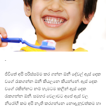
-
ජිවීතේ අපි පරිස්සම්ම කර ගන්න ඕනී දේවල් ඇස් දෙක
වගේ රැකගන්න ඕනී කියලනෙ කියන්නේ. ඇස් දෙක
වගේ රකින්නට නම් හැමටම කලින් ඇස් දෙක
රැකගන්න ඕනී. සමහර වෙලාවට අපේ ඇස් වල
නිරෝගී කම අපි නැති කරගන්නෙ නොදැනුවත්කම හා