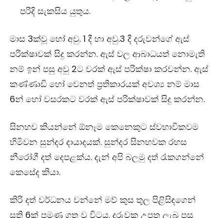
පරිදි සැකසිය යුතුය.
මාස 3ක්වූ හෝ අවු. 1 දී හා අවු.3 දී දරුවන්ගේ ඇස්
පරික්ෂාවක් සිදු කරන්න. ඇස් වල ආබාධයත් නොමැති
නම් ඉන් පසු අවු 2ට වරක් ඇස් පරික්ෂා කරවන්න. ඇස්
කණ්ණාඩි හෝ වෙනත් ප්‍රතිකාරයක් අවශ්‍ය නම් මාස
6න් හෝ වසරකට වරක් ඇස් පරික්ෂාවක් සිදු කරන්න.
සිනහව කියන්නේ ඕනෑම කෙනෙකුට ස්වභාවිකවම
හිමිවන සුන්දර දායාදයක්. සුන්දර සිනහවක රහස
නීරෝගී දත් දෙපළක්ය. දැන් අපි බලමු දත් රැකගන්නේ
කෙසේද කියා.
කිරි දත් වර්ධනය වන්නේ මව් කුස තුල පිළිසිඳගෙන්
සති 6ක් පමණ ගත වූ විටය. දරුවකු උපත ලැබූ පසු