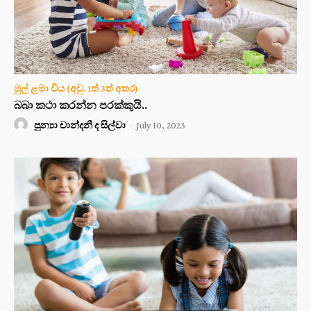
මුල් ළමා විය (අවු. 1ත් 3ත් අතර)
බබා කථා කරන්න පරක්කුයි..
පුන්‍යා චාන්දනී ද සිල්වා
-
July 10, 2023