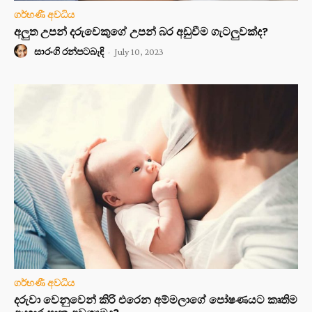
ගර්භණී අවධිය
අලුත උපන් දරුවෙකුගේ උපන් බර අඩුවීම ගැටලුවක්ද?
සාරංගි රන්පටබැඳි
-
July 10, 2023
ගර්භණී අවධිය
දරුවා වෙනුවෙන් කිරි එරෙන අම්මලාගේ පෝෂණයට කෘතිම