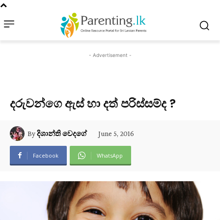
- Advertisement -
දරුවන්ගෙ ඇස් හා දත් පරිස්සම්ද ?
June 5, 2016
By
දිශාන්ති වෙදගේ
Facebook
WhatsApp