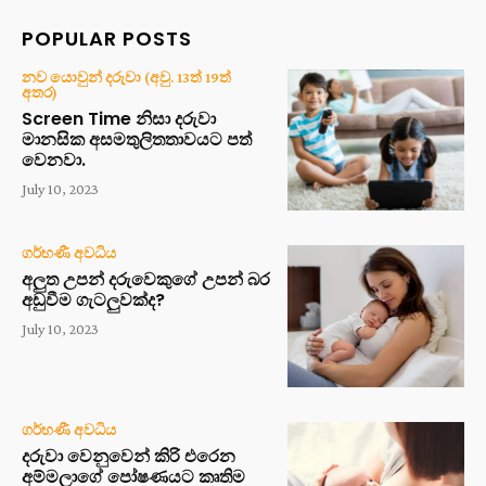
POPULAR POSTS
නව යොවුන් දරුවා (අවු. 13ත් 19ත්
අතර)
Screen Time නිසා දරුවා
මානසික අසමතුලිතතාවයට පත්
වෙනවා.
July 10, 2023
ගර්භණී අවධිය
අලුත උපන් දරුවෙකුගේ උපන් බර
අඩුවීම ගැටලුවක්ද?
July 10, 2023
ගර්භණී අවධිය
දරුවා වෙනුවෙන් කිරි එරෙන
අම්මලාගේ පෝෂණයට කෘතිම