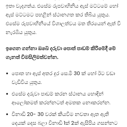
ඉතා වැදගත්ය. එසේම රූපවාහිනිය ඇස් මට්ටමේ හෝ
ඇස් මට්ටමට පහළින් ස්ථානගත කර තිබිය යුතුය.
එසේම රූපවාහිනියේ විශාලත්වය මත තිරයෙන් ඈත් වී
නැරඹිය යුතුය.
ඉගෙන ගන්නා ඔබේ දරුවා පොත් පාඩම් කිරීමේදී මේ
ගැනත් විමසිලිමත්වන්න.
පොත හා ඇස් අතර දුර සෙ.මි 30 ක් හෝ ඊට වඩා
වැඩිවිය යුතුය.
එසේම දරුවා පාඩම් කරන ස්ථානය හොඳින්
ආලෝකමත් කරන්නටත් අමතක නොකරන්න.
විනාඩි 20- 30 වරක් කියවීම නවතා ඈත ඇති
දෙයක් දෙස බලා විනාඩි 1ක් 2ක් ඇසිපිය ගසන්නට