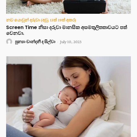
නව යොවුන් දරුවා (අවු. 13ත් 19ත් අතර)
Screen Time නිසා දරුවා මානසික අසමතුලිතතාවයට පත්
වෙනවා.
පුන්‍යා චාන්දනී ද සිල්වා
-
July 10, 2023