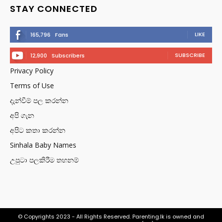
STAY CONNECTED
LIKE
165,796
Fans
SUBSCRIBE
12,900
Subscribers
Privacy Policy
Terms of Use
දැන්වීම් පල කරන්න
අපි ගැන
අපිට කතා කරන්න
Sinhala Baby Names
උපුටා පලකිරීම තහනම්
© Copyrights 2023 - All Rights Reserved. Parenting.lk is owned and