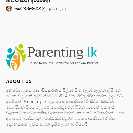
ආහාර පාන අවශ්‍යමද?
සාරංගි රන්පටබැඳි
-
July 10, 2023
ABOUT US
අන්තර්ජාලයේ දෙමාපියකරණය පිලිබඳ සිංහලෙන් පලවන ලිපි සහ
රචනා වල ඇති අඩුව පිරවීමට 2014 වසරේදී ආරම්භ කරන ලද වෙබ්
අඩවියකි Parenting.lk. දැනටමත් දෙමාපියන් වී සිටින ඔබටත්,
දෙමාපියන් වීමට බලාපොරොත්තුවෙන් සිටින සැමටත් එක සේ
වැදගත් වන අධ්‍යාපනික වටිනාකමකින් යුතු දැනුම් සම්භාරයක් ලෙස
අප වෙබ් අඩවිය එලි දුටුවේ, ඔබ වැනිම තවත් දෙමාපියන් කිහිප
දෙනෙකුගේ උත්සාහයක ප්‍රතිඵලයක් හැටියටයි.