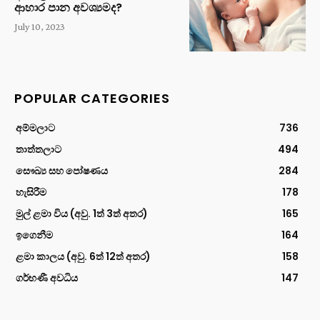
ආහාර පාන අවශ්‍යමද?
July 10, 2023
POPULAR CATEGORIES
අම්මලාට
736
තාත්තලාට
494
සෞඛ්‍ය සහ පෝෂණය
284
හැසිරීම
178
මුල් ළමා විය (අවු. 1ත් 3ත් අතර)
165
ඉගෙනීම
164
ළමා කාලය (අවු. 6ත් 12ත් අතර)
158
ගර්භණී අවධිය
147