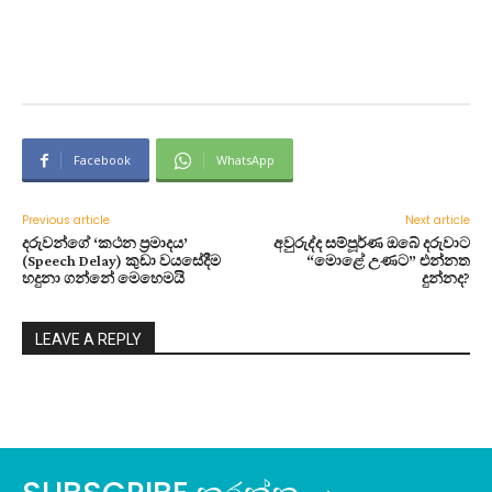
Facebook
WhatsApp
Previous article
Next article
දරුවන්ගේ ‘කථන ප්‍රමාදය’
අවුරුද්ද සම්පූර්ණ ඔබේ දරුවාට
(Speech Delay) කුඩා වයසේදීම
“මොළේ උණට” එන්නත
හදුනා ගන්නේ මෙහෙමයි
දුන්නද?
LEAVE A REPLY