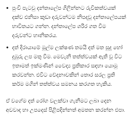
පුංචි පැටවු දන්තාලේප ගිලින්නට රුචිකත්වයක්
දක්ව එනිසා කුඩා දරුවන්ටම නිපදවූ දන්තාලේපයක්
භාවිතයට ගන්න. දන්තාලේප ශරීර ගත වීම
දරුවන්ට හානිකරය.
දත් දිරායාමේ මුල්ම ලක්ෂණ තමයි දත් මත සුදු හෝ
දුඹුරු ලප මතු වීම. මෙවැනි තත්ත්වයක් ඇති වූ විට
ඉතාමත් ඉක්මණින් වෛද්‍ය ප්‍රතිකාර සඳහා යොමු
කරවන්න. එවිට වේදනාවකින් තොර සරල ප්‍රති
කර්ම මගින් තත්ත්වය සමනය කරගත හැකිය.
ඒ වගේම දත් රෝග වලක්වා ගැනීමට ලබා දෙන
අවවාද හා උපදෙස් පිළිපදින්නත් අමතන කරන්න එපා.