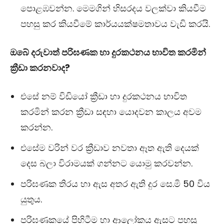
පොළඹවන්න. මෙමගින් හිසරදය වලක්වා කියවීම
පහසු කර කියවීමේ කාර්යයක්ෂමතාවය වැඩි කරයි.
ඔබේ දරුවාත් පරිඝණක හා දුරකථනය භාවිත කරමින්
ක්‍රීඩා කරනවාද?
එසේ නම් විඩියෝ ක්‍රීඩා හා දුරකථනය භාවිත
කරමින් කරන ක්‍රීඩා සඳහා යොදවන කාලය අවම
කරන්න.
එසේම වරින් වර ක්‍රීඩාව නවතා ඈත ඇති දෙයක්
දෙස බලා විරාමයක් ගන්නට යොමු කරවන්න.
පරිඝණක තිරය හා ඇස අතර ඇති දුර සෙ.මි 50 විය
යුතුය.
පරිඝණකයේ පිහිටීම හා ආලෝකය ඇසට පහසු