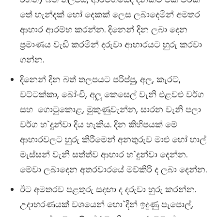
තේ හැන්දක් හෝ දෙකක් ලෙස ලබාදෙමින් අමතර
ආහාර ආරම්භ කරන්න. දිනෙන් දින ලබා දෙන
ප‍්‍රමාණය වැඩි කරමින් දරුවා ආහාරයට හුරු කරවා
ගන්න.
දිනෙන් දින බත් තලපයට පරිප්පු, අල, කැරට්,
වට්ටක්කා, බෝංචි, අලූ කෙසෙල් වැනි එළවළු වර්ග
සහ ගොටුකොළ, මුකුණුවැන්න, සාරන වැනි පලා
වර්ග හ`දුන්වා දිය හැකිය. දින කිහිපයක් මේ
ආහාරවලට හුරු කිරීමෙන් අනතුරුව මාළු හෝ හාල්
මැස්සන් වැනි සත්ත්ව ආහාර හ`දුන්වා දෙන්න.
මේවා ලබාදෙන අතරවාරයේ මව්කිරි ද ලබා දෙන්න.
ඊට අමතරව පළතුරු සදඟා ද දරුවා හුරු කරන්න.
උදාහරණයක් වශයෙන් හො`දින් ඉදුණු පැපොල්,