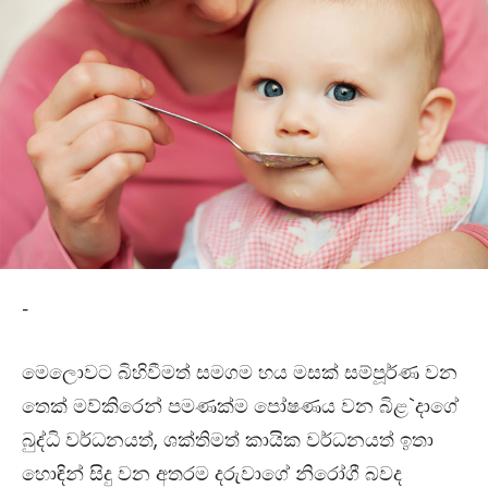
-
මෙලොවට බිහිවීමත් සමගම හය මසක් සම්පූර්ණ වන
තෙක් මව්කිරෙන් පමණක්ම පෝෂණය වන බිළ`දාගේ
බුද්ධි වර්ධනයත්, ශක්තිමත් කායික වර්ධනයත් ඉතා
හොඳින් සිදු වන අතරම දරුවාගේ නිරෝගී බවද