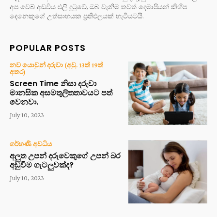
අප වෙබ් අඩවිය එලි දුටුවේ, ඔබ වැනිම තවත් දෙමාපියන් කිහිප
දෙනෙකුගේ උත්සාහයක ප්‍රතිඵලයක් හැටියටයි.
POPULAR POSTS
නව යොවුන් දරුවා (අවු. 13ත් 19ත්
අතර)
Screen Time නිසා දරුවා
මානසික අසමතුලිතතාවයට පත්
වෙනවා.
July 10, 2023
ගර්භණී අවධිය
අලුත උපන් දරුවෙකුගේ උපන් බර
අඩුවීම ගැටලුවක්ද?
July 10, 2023