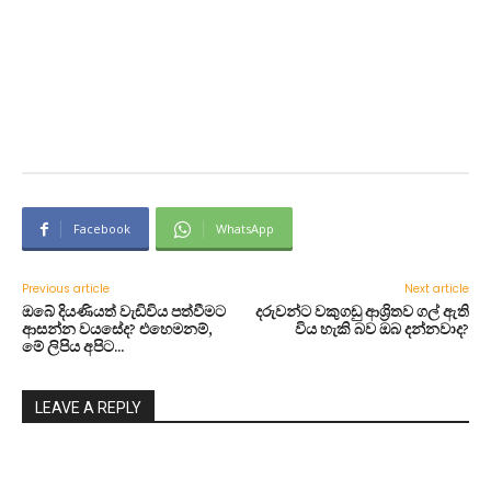
Facebook
WhatsApp
Previous article
Next article
ඔබේ දියණියත් වැඩිවිය පත්වීමට
දරුවන්ට වකුගඩු ආශ්‍රිතව ගල් ඇති
ආසන්න වයසේද? එහෙමනම්,
විය හැකි බව ඔබ දන්නවාද?
මේ ලිපිය අපිට…
LEAVE A REPLY