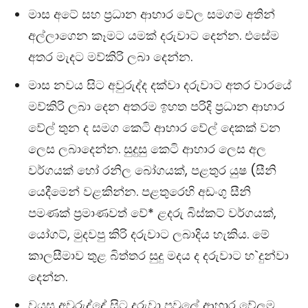
මාස අටේ සහ ප‍්‍රධාන ආහාර වේල සමගම අතින්
අල්ලාගෙන කෑමට යමක් දරුවාට දෙන්න. එසේම
අතර මැදට මව්කිරි ලබා දෙන්න.
මාස නවය සිට අවුරුද්ද දක්වා දරුවාට අතර වාරයේ
මව්කිරි ලබා දෙන අතරම ඉහත පරිදි ප‍්‍රධාන ආහාර
වේල් තුන ද සමග කෙටි ආහාර වේල් දෙකක් වන
ලෙස ලබාදෙන්න. සුදුසු කෙටි ආහාර ලෙස අල
වර්ගයක් හෝ රනිල බෝගයක්, පළතුර යුෂ (සීනි
යෙදීමෙන් වළකින්න. පළතුරෙහි අඩංගු සීනි
පමණක් ප‍්‍රමාණවත් වේ* ළදරු බිස්කට් වර්ගයක්,
යෝගට්, මුදවපු කිරි දරුවාට ලබාදිය හැකිය. මේ
කාලසීමාව තුළ බිත්තර සුදු මදය ද දරුවාට හ`දුන්වා
දෙන්න.
වයස අවුරුද්දේ සිට දරුවා පවුලේ ආහාර වේලම