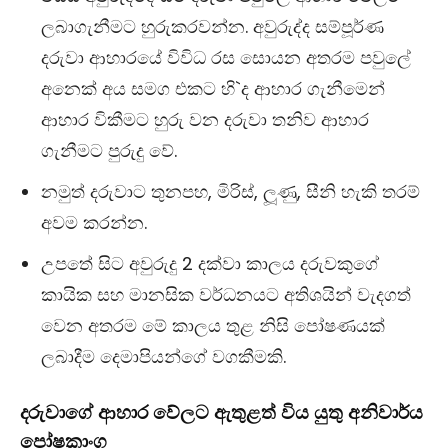
ලබාගැනීමට හුරුකරවන්න. අවුරුද්ද සම්පූර්ණ
දරුවා ආහාරයේ විවිධ රස සොයන අතරම පවුලේ
අනෙක් අය සමග එකට හි`ද ආහාර ගැනීමෙන්
ආහාර විකීමට හුරු වන දරුවා තනිව ආහාර
ගැනීමට පුරුදු වේ.
නමුත් දරුවාට තුනපහ, මිරිස්, ලූණු, සීනි හැකි තරම්
අවම කරන්න.
උපතේ සිට අවුරුදු 2 දක්වා කාලය දරුවකුගේ
කායික සහ මානසික වර්ධනයට අතිශයින් වැදගත්
වෙන අතරම මේ කාලය තුළ නිසි පෝෂණයක්
ලබාදීම දෙමාපියන්ගේ වගකීමකි.
දරුවාගේ ආහාර වේලට ඇතුළත් විය යුතු අනිවාර්ය
පෝෂකාංග