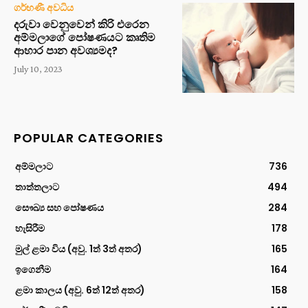
ගර්භණී අවධිය
දරුවා වෙනුවෙන් කිරි එරෙන
අම්මලාගේ පෝෂණයට කෘතිම
ආහාර පාන අවශ්‍යමද?
July 10, 2023
POPULAR CATEGORIES
අම්මලාට
736
තාත්තලාට
494
සෞඛ්‍ය සහ පෝෂණය
284
හැසිරීම
178
මුල් ළමා විය (අවු. 1ත් 3ත් අතර)
165
ඉගෙනීම
164
ළමා කාලය (අවු. 6ත් 12ත් අතර)
158