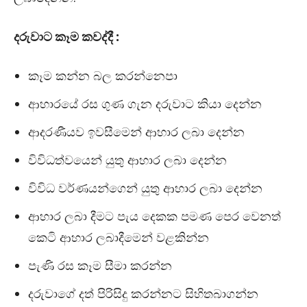
දරුවාට කෑම කවද්දී :
කෑම කන්න බල කරන්නෙපා
ආහාරයේ රස ගුණ ගැන දරුවාට කියා දෙන්න
ආදරණීයව ඉවසීමෙන් ආහාර ලබා දෙන්න
විවිධත්වයෙන් යුතු ආහාර ලබා දෙන්න
විවිධ වර්ණයන්ගෙන් යුතු ආහාර ලබා දෙන්න
ආහාර ලබා දීමට පැය දෙකක පමණ පෙර වෙනත්
කෙටි ආහාර ලබාදීමෙන් වළකින්න
පැණි රස කෑම සීමා කරන්න
දරුවාගේ දත් පිරිසිදු කරන්නට සිහිතබාගන්න