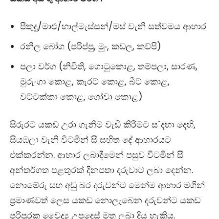
පීකුදු/මාළු/හාල්මැස්සන්/මස් වැනි සත්වමය ආහාර
රනිල බෝග (පරිප්පු, මුං, කඩල, කව්පි)
පලා වර්ග (නිවිති, ගොටුකොළ, තම්පලා, සාරණ,
මුරුංගා කොළ, කැරට් කොළ, බීට් කොළ,
වට්ටක්කා කොළ, ගෝවා කොළ)
සිරුරට යකඩ උරා ගැනීම වැඩි කිරීමට ස`දහා දෙහි,
සියඹලා වැනි විටමින් සී සහිත දේ ආහාරයට
එක්කරන්න. ආහාර ලබාදීමෙන් පසුව විටමින් සී
අන්තර්ගත පළතුරක් දිනපතා දරුවාට ලබා දෙන්න.
නොමේරූ සහ අඩු බර දරුවන්ට මෙන්ම ආහාර මගින්
ප‍්‍රමාණවත් ලෙස යකඩ නොලැබෙන දරුවන්ට යකඩ
පරිපූරක වෛද්‍ය උපදෙස් මත ලබා දිය හැකිය.