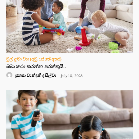
මුල් ළමා විය (අවු. 1ත් 3ත් අතර)
බබා කථා කරන්න පරක්කුයි..
පුන්‍යා චාන්දනී ද සිල්වා
-
July 10, 2023