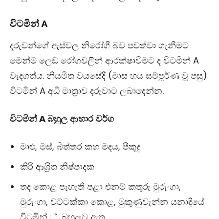
විටමින්
A
දරුවන්ගේ ඇස්වල නිරෝගී බව පවත්වා ගැනීමට
මෙන්ම ලෙඩ රෝගවලින් ආරක්ෂාවීමට ද විටමින් A
වැදගත්ය. නියමිත වයසේදී (මාස හය සම්පූර්ණ වූ පසු)
විටමින් A අධි මාත‍්‍රාව දරුවාට ලබාදෙන්න.
විටමින්
A
බහුල
ආහාර
වර්ග
මාළු, මස්, බිත්තර කහ මදය, පීකුදු
කිරි ආශ‍්‍රිත නිෂ්පාදක
තද කොළ පැහැති පළා එනම් කතුරු මුරුංගා,
මුරුංගා, වට්ටක්කා කොළ, මුකුණුවැන්න යනාදියේ
විටමින් ් බහුලව ඇත