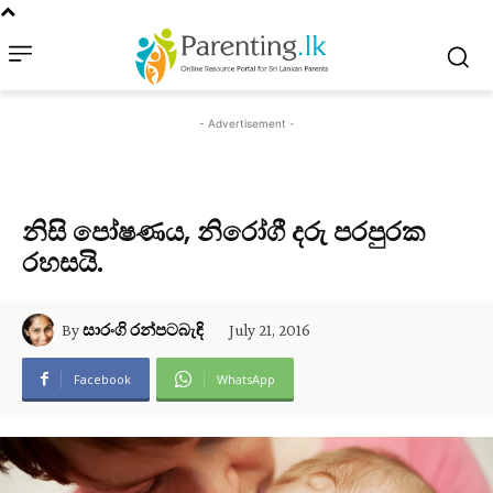
- Advertisement -
නිසි පෝෂණය, නිරෝගී දරු පරපුරක
රහසයි.
July 21, 2016
By
සාරංගි රන්පටබැඳි
Facebook
WhatsApp