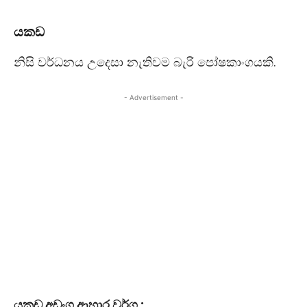
යකඩ
නිසි වර්ධනය උදෙසා නැතිවම බැරි පෝෂකාංගයකි.
- Advertisement -
යකඩ අඩංගු ආහාර වර්ග :