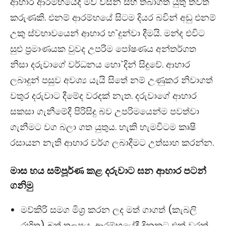
ආහාර ආරම්භයේදී මව විසින් සිහි තබාගත යුතු තවත්
කරුණකි. එනම් ආරම්භයේ සිටම දියර බවින් අඩු එනම්
උකු ස්වභාවයෙන් ආහාර හ`දුන්වා දීමයි. මන්ද එවිට
සුළු ප‍්‍රමාණයක වුවද උපරිම පෝෂණය අන්තර්ගත
නිසා දරුවාගේ වර්ධනය හො`දින් සිදුවේ. ආහාර
ලබාදුන් පසුව අවශ්‍ය යැයි සිතේ නම් උණුකර නිවාගත්
වතුර දරුවාට දීමේද වරදක් නැත. දරුවාගේ ආහාර
සකසා ගැනීමේදී පිරිසිදු බව උපරිමයෙන්ම පවත්වා
ගැනීමට වග බලා ගත යුතුය. හැකි හැමවිටම කෘෂි
රසායන නැති ආහාර වර්ග ලබාදීමට උත්සාහ කරන්න.
මාස
හය
සම්පූර්ණ
කළ
දරුවාට
ඝන
ආහාර
පටන්
ගනිමු
මව්කිරි සමග මිශ‍්‍ර කරන ලද මත් ගාගත් (කැබලි
රහිත) බත් තලපය, ආරම්භයේදී දිනකට එක් වරක්