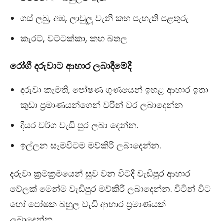
ගස් ලබු, අඹ, ලාවුලූ වැනි කහ පැහැති පළතුරු
කැරට්, වට්ටක්කා, කහ බතල
රෝගී
දරුවාට
ආහාර
ලබාදීමේදී
දරුවා කැමති, පෝෂණ ගුණයෙන් ඉහළ ආහාර ඉතා
කුඩා ප‍්‍රමාණයන්ගෙන් වරින් වර ලබාදෙන්න
දියර වර්ග වැඩි පුර ලබා දෙන්න.
ඉල්ලන සෑමවිටම මව්කිරි ලබාදෙන්න.
දරුවා ක‍්‍රමක‍්‍රමයෙන් සුව වන විටදී වැඩිපුර ආහාර
වේලක් මෙන්ම වැඩිපුර මව්කිරි ලබාදෙන්න. විටින් විට
හෝ පෝෂක බහුල වැඩි ආහාර ප‍්‍රමාණයක්
ලබාදෙන්න.