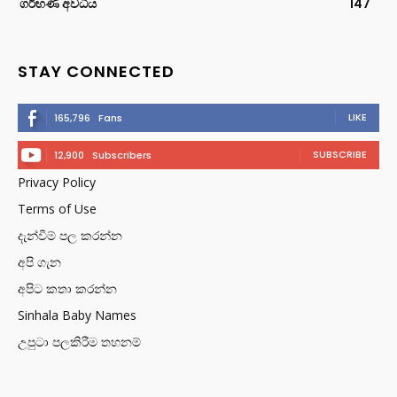
ගර්භණී අවධිය
147
STAY CONNECTED
LIKE
165,796
Fans
SUBSCRIBE
12,900
Subscribers
Privacy Policy
Terms of Use
දැන්වීම් පල කරන්න
අපි ගැන
අපිට කතා කරන්න
Sinhala Baby Names
උපුටා පලකිරීම තහනම්