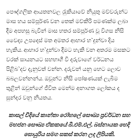
පෞද්ගලික ආයතනවල රැුකියාවේ නියුතු මව්වරුන්ට
මාස හය සම්පූර්ණ වන තෙක් මව්කිරි පමණක්ම ලබා
දීම අපහසු බැවින් මාස හතර සම්පූර්ණ වූ විගස නිසි
වෛද්‍ය උපදෙස් මත අමතර ආහාර හ`දුන්වා දිය
හැකිය. ආහාර හ`දුන්වා දීමට හැකි වන අතරම මසකට
වරක් සායනයට සහභාගී වී දරුවාගේ වර්ධනය
පිළිබ`දව දැනුවත් වන්න. දරුවන් යනු හෙට ලොව
බබලවන්නන්ය. ඔවුන්ට නිසි පෝෂණයක් ලැබීම
තුළින් ඔවුන්ගේ ජීවිත මෙන්ම අනාගත ලෝකය ද
සුන්දර වනු නියතය.
කාසල් වීදියේ කාන්තා රෝහලේ සෞඛ්‍ය ප‍්‍රවර්ධන සහ
මහජන සෞඛ්‍ය ඒකකයේ බී.එම්.එල්. බස්නායක හෙදි
සොයුරිය සමග සකස් කරන ලද ලිපියකි.