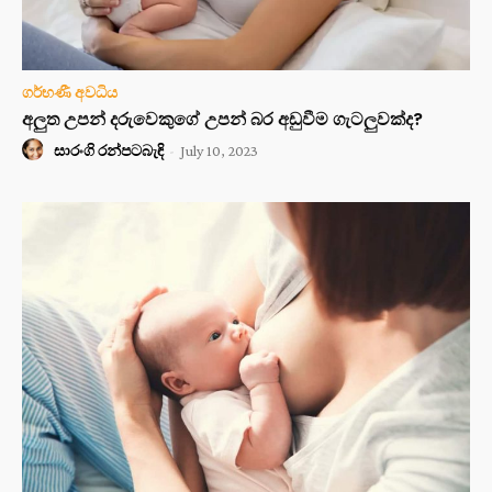
ගර්භණී අවධිය
අලුත උපන් දරුවෙකුගේ උපන් බර අඩුවීම ගැටලුවක්ද?
සාරංගි රන්පටබැඳි
-
July 10, 2023