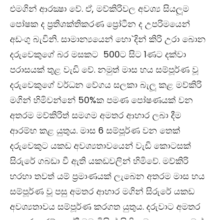
එමගින් ආරක්‍ෂා වේ. ඒ, මව්කිරිවල අවශ්‍ය සියලූම
පෝෂක ද ප‍්‍රතිශක්තිකරණ ප්‍රෝටීන ද උපරිමයෙන්
අඩංගු බැවිනි. සාමාන්‍යයෙන් හො`දින් කිරි උරා බොන
දරුවෙකුගේ බර මසකට 500ට සිට 1ණට දක්වා
පරාසයක් තුළ වැඩි වේ. නමුත් මාස හය සම්පූර්ණ වූ
දරුවෙකුගේ වර්ධන වේගය සලකා බැලූ කළ මව්කිරි
මගින් හිමිවන්නේ 50%ක පමණ පෝෂණයක් වන
අතරම මව්කිරිත් සමගම අමතර ආහාර ලබා දීම
ආරම්භ කළ යුතුය. මාස 6 සම්පූර්ණ වන තෙක්
දරුවෙකුට යකඩ අවශ්‍යතාවයෙන් වැඩි කොටසක්
සිරුරේ ගබඩා වී ඇති යකඩවලින් හිමිවේ. මව්කිරි
හරහා තවත් යම් ප‍්‍රමාණයක් ලැබෙන අතරම මාස හය
සම්පූර්ණ වූ පසු අමතර ආහාර මගින් සිරුරේ යකඩ
අවශ්‍යතාවය සම්පූර්ණ කරගත යුතුය. දරුවාට අමතර