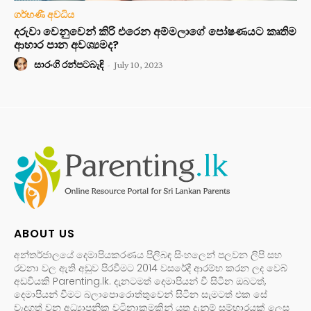
ගර්භණී අවධිය
දරුවා වෙනුවෙන් කිරි එරෙන අම්මලාගේ පෝෂණයට කෘතිම
ආහාර පාන අවශ්‍යමද?
සාරංගි රන්පටබැඳි
-
July 10, 2023
ABOUT US
අන්තර්ජාලයේ දෙමාපියකරණය පිලිබඳ සිංහලෙන් පලවන ලිපි සහ
රචනා වල ඇති අඩුව පිරවීමට 2014 වසරේදී ආරම්භ කරන ලද වෙබ්
අඩවියකි Parenting.lk. දැනටමත් දෙමාපියන් වී සිටින ඔබටත්,
දෙමාපියන් වීමට බලාපොරොත්තුවෙන් සිටින සැමටත් එක සේ
වැදගත් වන අධ්‍යාපනික වටිනාකමකින් යුතු දැනුම් සම්භාරයක් ලෙස