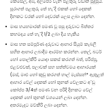
කෙසෙල්, අඹ, අලිපේර වැනි පළතුරු වඩාත් සුදුසුය.
සූරාගත් පළතුරු තේ හැ`දි එකක් හෝ දෙකක්
දිනකට වරක් හෝ දෙවරක් ලෙස ලබා දෙන්න.
මාස හයහමාරක් පමණ වූ පසු දරුවාට බිත්තර
කහමදය තේ හැ`දි 1/2 ලබා දිය හැකිය
මාස හත සම්පූර්ණ දරුවාට ආහාර සියුම් කැබලි
සහිත ආහාර ලබාදීම ආරම්භ කරන්න. තෙල්, බටර්
හෝ පොල්කිරි යොදා සකස් කරගත් බත්, පරිප්පු,
එළවළුවක්, පලාවක් සහ සත්ත්වමය ආහාරයක්
(මස්, මාළු හෝ කුඩු කරගත් හාල් මැස්සන්* ඇතුළත්
ආහාර වේල් දෙකක් හෝ තුනක් වේලකට අ`ඩු
කෝප්ප 3/4ක් පමණ වන පරිදි දිනකට වේල්
දෙකක් හෝ තුනක් වශයෙන් ලබා දෙන්න.
අතරමැදට මව්කිරි ලබා දෙන්න.