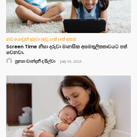
නව යොවුන් දරුවා (අවු. 13ත් 19ත් අතර)
Screen Time නිසා දරුවා මානසික අසමතුලිතතාවයට පත්
වෙනවා.
පුන්‍යා චාන්දනී ද සිල්වා
-
July 10, 2023