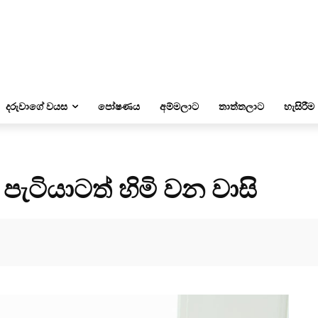
දරුවාගේ වයස
පෝෂණය
අම්මලාට
තාත්තලාට
හැසිරීම
පැටියාටත් හිමි වන වාසි