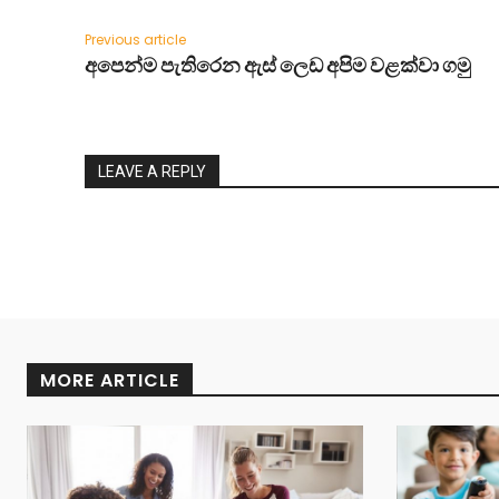
Previous article
අපෙන්ම පැතිරෙන ඇස් ලෙඩ අපිම වළක්වා ගමු
LEAVE A REPLY
MORE ARTICLE