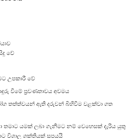
කියාව
ිදු වේ
ීමට උපකාරී වේ
ුරු වීමේ ප‍්‍රවණතාවය අවමය
ග තත්ත්වයන් ඇති දරුවන් බිහිවීම වළක්වා ගත
ා තමාට යමක් ලබා ගැනීමට නම් වෙහෙසක් දැරිය යුතු
වාට විශාල ශක්තියක් සපයයි