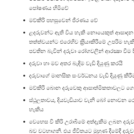
පෝෂණය හිමිවේ
මව්කිරි පහසුවෙන් ජීරණය වේ
ළදරුවන්ට ඇති විය හැකි නොයෙකුත් ආසාදන
තත්ත්වයන්ට එරෙහිව ක‍්‍රියාකිරීමේ උපරිම හැ
පවතින බැවින් දරුවා රෝගවලින් ආරක්‍ෂා වීම ස
දරුවා හා මව අතර බැඳිම වැඩි දියුණු කරයි
දරුවාගේ මානසික සංවර්ධනය වැඩි දියුණු කිර
මව්කිරි බොන දරුවෙකු ආසාත්මිකතාවලට ගොද
ස්ථූලතාවය, දියවැඩියාව වැනි බෝ නොවන රෝ
හැකිය
වෙහෙස වී කිරි උරාබීමේ අත්දැකීම ලබන දරුව
බව වටහාගනී. එය ජීවිතයට මුහුණ දීමේදී දරු