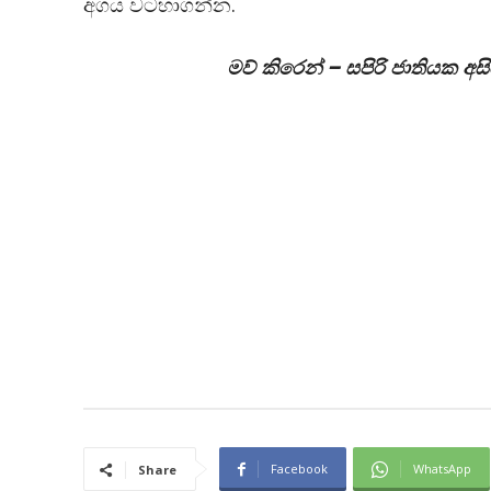
අගය වටහාගන්න.
මව්
කිරෙන්
–
සපිරි
ජාතියක
අසි
Facebook
WhatsApp
Share