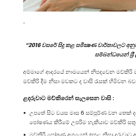
-
“2016 වසරේ සිදු කළ සමීක්‍ෂණ වාර්තාවලට අනු
සම්බන්ධයෙන් ශ‍්
අම්මාගේ ආදරයේ නාමයෙන් නිපදවෙන මව්කිරි ම
මව්කිරි දීම නිසා මවකට ද වාසි රැසක් හිමිවන බව
ළදරුවාට
මව්කිරෙන්
සැලසෙන
වාසි :
උපතේ සිට වයස මාස 6 සම්පූර්ණ වන තෙක් ද
පෝෂණය කිරීමේ උපරිම හැකියාව මව්කිරි සත
මව්කිරි පෝෂණ අගයෙන් ඉහළ නිසා දරුවාට අවශ