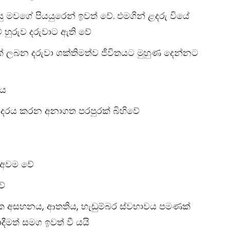
සු මවගේ පියයුරෙන් ඉවත් වේ. එමගින් ළදරු වියේ
හුරුව දරුවාට ඇති වේ
 ලබන දරුවා ශක්තිමත්ව ජීවිතයට මුහුණ දෙන්නට
ළය
දරය කරන අනාගත පරපුරක් බිහිවේ
ය අවම වේ
වේ
නසික අසහනය, ආතතිය, හැඬුම්බර ස්වභාවය පමණක්
ීමත් සමග ඉවත් වී යයි