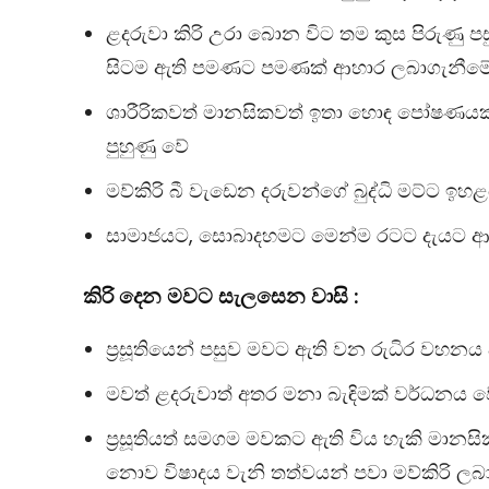
ළදරුවා කිරි උරා බොන විට තම කුස පිරුණු ප
සිටම ඇති පමණට පමණක් ආහාර ලබාගැනීමේ 
ශාරීරිකවත් මානසිකවත් ඉතා හොඳ පෝෂණයක්
පුහුණු වේ
මව්කිරි බී වැඩෙන දරුවන්ගේ බුද්ධි මට්ට ඉහ
සාමාජයට, සොබාදහමට මෙන්ම රටට දැයට ආ
කිරි
දෙන
මවට
සැලසෙන
වාසි :
ප‍්‍රසූතියෙන් පසුව මවට ඇති වන රුධිර වහන
මවත් ළදරුවාත් අතර මනා බැඳිමක් වර්ධනය 
ප‍්‍රසූතියත් සමගම මවකට ඇති විය හැකි මා
නොව විෂාදය වැනි තත්වයන් පවා මව්කිරි ලබාද