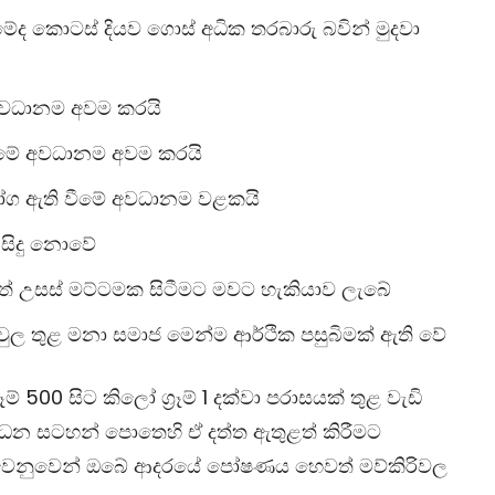
මේද කොටස් දියව ගොස් අධික තරබාරු බවින් මුදවා
ේ අවධානම අවම කරයි
ිවීමේ අවධානම අවම කරයි
ෝග ඇති වීමේ අවධානම වළකයි
 සිදු නොවේ
වත් උසස් මට්ටමක සිටීමට මවට හැකියාව ලැබේ
පවුල තුළ මනා සමාජ මෙන්ම ආර්ථික පසුබිමක් ඇති වේ
500 සිට කිලෝ ග‍්‍රෑම් 1 දක්වා පරාසයක් තුළ වැඩි
්ධන සටහන් පොතෙහි ඒ දත්ත ඇතුළත් කිරීමට
 වෙනුවෙන් ඔබේ ආදරයේ පෝෂණය හෙවත් මව්කිරිවල