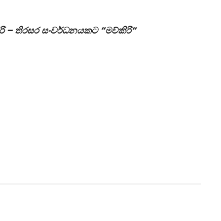
රි
–
තිරසර
සංවර්ධනයකට
”
මව්කිරි
”