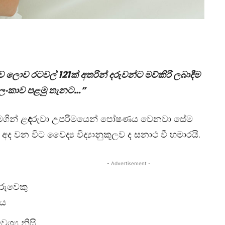
ව ලොව රටවල් 121ක් අතරින් දරුවන්ට මව්කිරි ලබාදීම
‍රී ලංකාව පළමු තැනට…”
ගින් ළ
ද
රුවා උපරිමයෙන් පෝෂණය වෙනවා සේම
 අද වන විට වෛද්‍ය විද්‍යානුකූලව ද සනාථ වී හමාරයි.
- Advertisement -
රුවෙකු
ුය
්‍ය නිසි