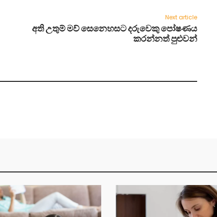
Next article
අති උතුම් මව් සෙනෙහසට දරුවෙකු පෝෂණය
කරන්නත් පුළුවන්