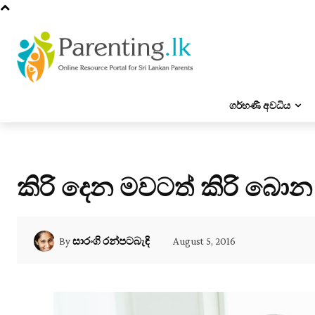
ගර්භණී අවධිය
කිරි දෙන මවටත් කිරි බොන 
August 5, 2016
By
සාරංගි රන්පටබැඳි