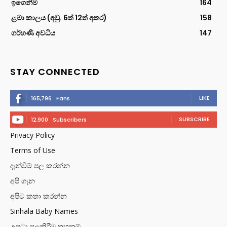
ඉගෙනීම
164
ළමා කාලය (අවු. 6ත් 12ත් අතර)
158
ගර්භණී අවධිය
147
STAY CONNECTED
LIKE
165,796
Fans
SUBSCRIBE
12,900
Subscribers
Privacy Policy
Terms of Use
දැන්වීම් පල කරන්න
අපි ගැන
අපිට කතා කරන්න
Sinhala Baby Names
උපුටා පලකිරීම තහනම්