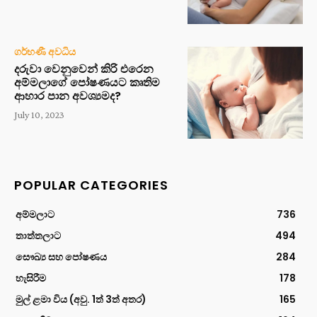
ගර්භණී අවධිය
දරුවා වෙනුවෙන් කිරි එරෙන
අම්මලාගේ පෝෂණයට කෘතිම
ආහාර පාන අවශ්‍යමද?
July 10, 2023
POPULAR CATEGORIES
අම්මලාට
736
තාත්තලාට
494
සෞඛ්‍ය සහ පෝෂණය
284
හැසිරීම
178
මුල් ළමා විය (අවු. 1ත් 3ත් අතර)
165