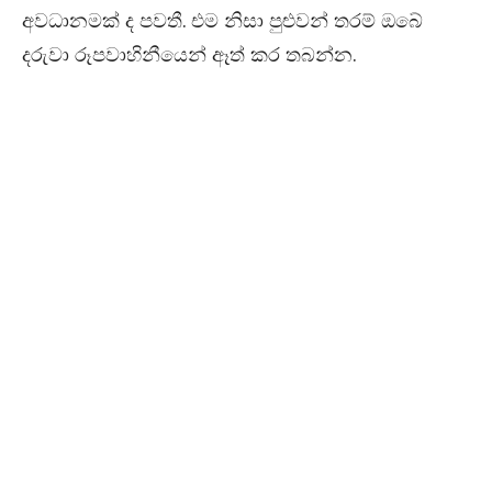
අවධානමක් ද පවතී. එම නිසා පුළුවන් තරම් ඔබේ
දරුවා රූපවාහිනීයෙන් ඈත් කර තබන්න.