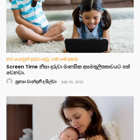
නව යොවුන් දරුවා (අවු. 13ත් 19ත් අතර)
Screen Time නිසා දරුවා මානසික අසමතුලිතතාවයට පත්
වෙනවා.
පුන්‍යා චාන්දනී ද සිල්වා
-
July 10, 2023