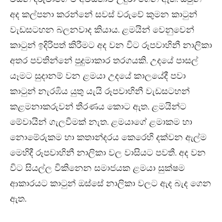
අද කල්පනා කරන්නේ සවස් වරුවේ කුමන කාටුන්
වැඩසටහන බලනවාද කියාය. ළමයින් වෙනුවෙන්
කාටුන් ඉදිරිපත් කිරීමට අද වන විට රූපවාහිනී නාලිකා
අතර පවතින්නේ පුදුමාකාර තරගයකි. උදයේ පාසල්
යෑමට සුදානම් වන ළමයා උදයේ කාලයේදී පවා
කාටුන් නැරඹිය යුතු යැයි රූපවාහිනී වැඩසටහන්
කළමනාකරුවන් තීරණය කොට ඇත. ළමයින්ට
මේවායින් ගැලවීමක් නැත. ළමයාගේ ළමාකම හා
නොමේරුකම හා කතාන්දරය කෙරෙහි දක්වන ඇල්ම
මෙහිදී රූපවාහිනී නාලිකා වල වාසියට පවතී. අද වන
විට සියල්ල විකිනෙන සමාජයක ළමයා සුක්ෂම
ආකාරයට කාටුන් ඔස්සේ නාලිකා වලට ඇද බැද ගෙන
ඇත.