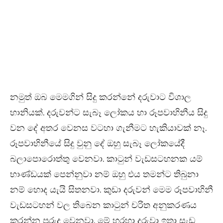
නමුත් ඔබ මෙමගින් සිදු කරන්නේ දරුවාට විශාල
හානියක්. දරුවන්ට සැබෑ ලෝකය හා රූපවාහිනීය සිදු
වන දේ අතර වෙනස වටහා ගැනීමට හැකියාවක් නෑ.
රූපවාහිනීයේ සිදු වුනු දේ ඔහු සැබෑ ලෝකයේදී
බලාපොරොත්තු වෙනවා. කාටුන් වැඩසටහනක යම්
භාණ්ඩයක් පෙන්නුවා නම් ඔහු එය තමන්ට තිබුනා
නම් හොද යැයි සිතනවා. කුඩා දරුවන් මෙම රූපවාහිනී
වැඩසටහන් වල තිබෙන කාටුන් චරිත අනුකරණය
කරන්න පුරුදු වෙනවා. මේ හරහා දරුවා ඉතා සැඩ