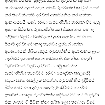
අරමුණ වන්නේ මුදල්ය. ඔවුන්ට දරුවන්ට සිදු වන
හානියෙන් පලක් නැත. මෙකී රූපවාහිනී කාටුන් සකස්
කර තිබෙන්නේම දරුවන් ආකර්ශනීය කර ගන්නා
ආකාරයටයි. ඔබේ දරුවා රූපවාහිනීය නරඹන විට ඔහු
අසලම සිටින්න. රූපවාහිනීයෙන් විකාශනය වන දෑ
පිලිබදව ඔහුට අවබෝදයක් ලබා දෙන්න. මවට හා
පියාට දරුවා මොනාද නැරඹිය යුත්තේ යන්න
අවබෝදයක් තිබිය යුතුය. රූපවාහිනීය අධ්‍යාපනය ලබා
ගැනීමට ඉතාමත් හොද මාධ්‍යයකි. එම නිසා එවැනි
වැඩසටහන් වලට දරුවාට යොමු කරන්න.
රූපවාහිනීය නැරඹීමට දරුවා යොදවන කාලයේදී
දරුවා සමග සෙල්ලම් කරන්න. රූපවාහිනීය ඉදිරියේ
සිටිනවාට වඩා දරුවා සෙල්ලම් කිරීමට යෙදවීම
ඉතාමත් හොදය. රූපවාහිනීය ඉදිරියේ සිටින විට දරුවා
එක තැනට වී සිටින නිසා අධික ලෙස තරබාරු වීමේ