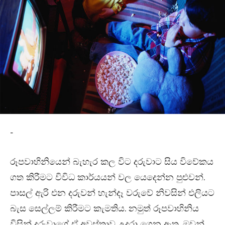
-
රූපවාහිනියෙන් බැහැර කල විට දරුවාට සිය විවේකය
ගත කිරීමට විවිධ කාර්යයන් වල යෙදෙන්න පුළුවන්.
පාසල් ඇරි එන දරුවන් හැන්දෑ වරුවේ නිවසින් එලියට
බැස සෙල්ලම් කිරීමට කැමතිය. නමුත් රූපවාහිනිය
විසින් දරුවාගේ ඒ අවස්තාව උදුරා ගෙන ඇත. ඔවුන්