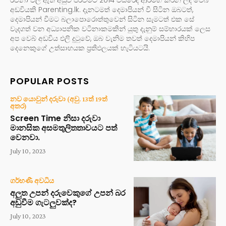
අඩවියකි Parenting.lk. දැනටමත් දෙමාපියන් වී සිටින ඔබටත්,
දෙමාපියන් වීමට බලාපොරොත්තුවෙන් සිටින සැමටත් එක සේ
වැදගත් වන අධ්‍යාපනික වටිනාකමකින් යුතු දැනුම් සම්භාරයක් ලෙස
අප වෙබ් අඩවිය එලි දුටුවේ, ඔබ වැනිම තවත් දෙමාපියන් කිහිප
දෙනෙකුගේ උත්සාහයක ප්‍රතිඵලයක් හැටියටයි.
POPULAR POSTS
නව යොවුන් දරුවා (අවු. 13ත් 19ත්
අතර)
Screen Time නිසා දරුවා
මානසික අසමතුලිතතාවයට පත්
වෙනවා.
July 10, 2023
ගර්භණී අවධිය
අලුත උපන් දරුවෙකුගේ උපන් බර
අඩුවීම ගැටලුවක්ද?
July 10, 2023