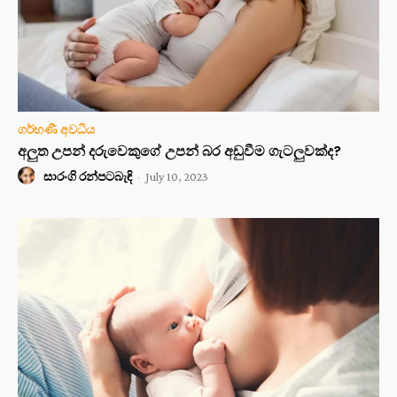
ගර්භණී අවධිය
අලුත උපන් දරුවෙකුගේ උපන් බර අඩුවීම ගැටලුවක්ද?
සාරංගි රන්පටබැඳි
-
July 10, 2023