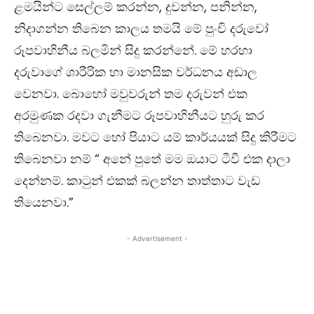
ළමයින්ට සෙල්ලම් කරන්න, දුවන්න, පනින්න,
නිදාගන්න තිබෙන කාලය තමයි මේ පුංචි දරුවෝ
රූපවාහිනීය බලමින් සිදු කරන්නේ. මේ හරහා
දරුවාගේ ශාරීරික හා මානසික වර්ධනය අඩාල
වෙනවා. බොහෝ මවුවරුන් තම දරුවන් එක
අරමුණක රදවා ගැනීමට රූපවාහිනීයට හුරු කර
තිබෙනවා. මවට හෝ පියාට යම් කාර්යයක් සිදු කිරීමට
තිබෙනවා නම් “ අනේ පුතේ මම ඔයාට ටීවී එක දාලා
දෙන්නම්. කාටුන් එකක් බලන්න තාත්තාට වැඩ
තියෙනවා.”
- Advertisement -