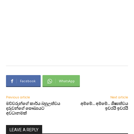
Facebook
WhatsApp
Previous article
Next article
මව්වරුන්ගේ කාර්ය බහුලත්වය
අම්මේ… අම්මේ… ශිෂ්‍යත්වය
දරුවන්ගේ සෞඛ්‍යයට
ඉවරයි ඉවරයි
අවධානමක්
LEAVE A REPLY