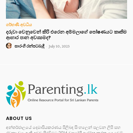
ගර්භණී අවධිය
දරුවා වෙනුවෙන් කිරි එරෙන අම්මලාගේ පෝෂණයට කෘතිම
ආහාර පාන අවශ්‍යමද?
සාරංගි රන්පටබැඳි
-
July 10, 2023
ABOUT US
අන්තර්ජාලයේ දෙමාපියකරණය පිලිබඳ සිංහලෙන් පලවන ලිපි සහ
රචනා වල ඇති අඩුව පිරවීමට 2014 වසරේදී ආරම්භ කරන ලද වෙබ්