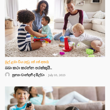
මුල් ළමා විය (අවු. 1ත් 3ත් අතර)
බබා කථා කරන්න පරක්කුයි..
පුන්‍යා චාන්දනී ද සිල්වා
-
July 10, 2023