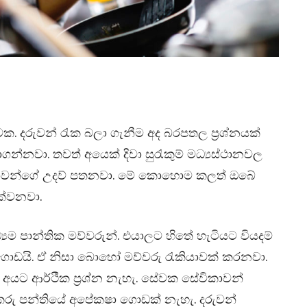
ක. දරුවන් රැක බලා ගැනීම අද බරපතල ප්‍රශ්නයක්
නවා. තවත් අයෙක් දිවා සුරැකුම් මධ්‍යස්ථානවල
ාවන්ගේ උදව් පතනවා. මේ කොහොම කලත් ඔබේ
ක්වනවා.
ධ්‍යම පාන්තික මව්වරුන්. එයාලට හිතේ හැටියට වියදම්
ගොඩයි. ඒ නිසා බොහෝ මව්වරු රැකියාවක් කරනවා.
යේ අයට ආර්ථීක ප්‍රශ්න නැහැ. සේවක සේවිකාවන්
රු පන්තියේ අපේක‍ෂා ගොඩක් නැහැ. දරුවන්