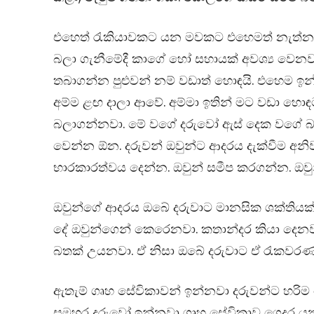
එහෙත් රැකියාවකට යන මවකට එහෙමත් නැත්නම්
බලා ගැනීමේදී කාගේ හෝ සහායක් අවශ්‍ය වෙනවා.
තබාගන්න පුළුවන් නම් වඩාත් හොඳයි. එහෙම ඉ
අම්ම ළඟ දාලා ආවේ. අම්මා ඉතින් මට වඩා හො
බලාගන්නවා. මේ වගේ දරුවෝ ඇස් දෙක වගේ බල
වෙන්න ඕන. දරුවන් ඔවුන්ට ආදරය දැක්වීම අනි
භාරකාරත්වය දෙන්න. ඔවුන් සමීප කරගන්න. ඔවු
ඔවුන්ගේ ආදරය ඔබේ දරුවාට මානසික ශක්තිය
දේ ඔවුන්ගෙන් කෙරෙනවා. කතාන්දර කියා දෙනවා.
බතක් උයනවා. ඒ නිසා ඔබේ දරුවාට ඒ රැකවරණ
ඇතැම් ගෘහ සේවිකාවන් ඉන්නවා දරුවන්ට හරිම ල
සමහර දරුවෝ ඉන්නවා ගෘහ සේවිකාව ගෙදර 