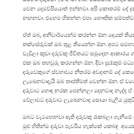
වෙන දෙමව්පියොත් ඉන්නවා. අපි කොතරම් දේ දුන
නඟනවා. එහෙම හිතන්න එපා. භෞතික සම්පත්ව
ඒත් ඔබ, අනිවාර්යෙන්ම කරන්න ඕන දෙයක් ත
තක්සේරුවක් ඔබ තුළ තියෙන්න ඕන. අපට සමහ
වැඩිලා කුඩා දරුවකු ජීවිතයට සමුදෙන ආකාර
එක ඔබ තහවුරු කරගන්න ඕන. දිවා සුරැකුම් මධ්
දරුවෙකුගේ ස්වභාවය නිතරම අවදානම් දේ කෙර
ලැඛෙනවාදැයි ඔබ තෘප්තිමත් වෙන්න ඕන. ඒ වගේ
දරුවාට හොඳ නරක පෙන්නලා දෙනවාද නැද්ද ඒ ඔබ
වේලාවට දරුවාට ලැඛෙනවාද සොයා බැලිය යුතුයි
ඔබට වැටහෙනවා ඇති දරුවකු රැකබලා ගැනීමේ ස
මුළු හිතින්ම දරුවා පැවරිය හැක්කේ කෙබඳු අය