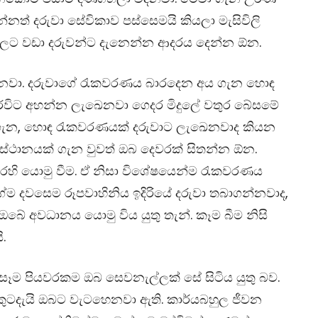
්නත් දරුවා සේවිකාව පස්සෙමයි කියලා මැසිවිලි
ලට වඩා දරුවන්ට දැනෙන්න ආදරය දෙන්න ඕන.
ියනවා. දරුවාගේ රැකවරණය බාරදෙන අය ගැන හොඳ
රවිට අහන්න ලැඛෙනවා ගෙදර මිදුලේ වතුර බේසමේ
ය ගැන, හොඳ රැකවරණයක් දරුවාට ලැඛෙනවාද කියන
‍යස්ථානයක් ගැන වුවත් ඔබ දෙවරක් සිතන්න ඕන.
ෙහි යොමු වීම. ඒ නිසා විශේෂයෙන්ම රැකවරණය
ම දවසෙම රූපවාහිනිය ඉදිරියේ දරුවා තබාගන්නවාද,
ේ අවධානය යොමු විය යුතු තැන්. කෑම බීම නිසි
.
ෑම පියවරකම ඔබ සෙවනැල්ලක් සේ සිටිය යුතු බව.
ෙකුටදැයි ඔබට වැටහෙනවා ඇති. කාර්යබහුල ජීවන