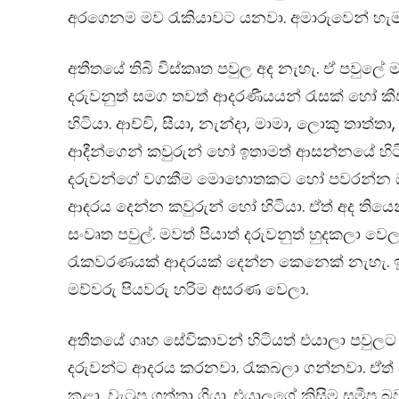
අරගෙනම මව රැකියාවට යනවා. අමාරුවෙන් හැ
අතීතයේ තිබි විස්කෘත පවුල අද නැහැ. ඒ පවුලේ ම
දරුවනුත් සමග තවත් ආදරණීයයන් රැසක් හෝ ක
හිටියා. ආච්චි, සීයා, නැන්දා, මාමා, ලොකු තාත්තා, 
ආදීන්ගෙන් කවුරුන් හෝ ඉතාමත් ආසන්නයේ හිටි
දරුවන්ගේ වගකීම මොහොතකට හෝ පවරන්න ඔ
ආදරය දෙන්න කවුරුන් හෝ හිටියා. ඒත් අද ති
සංවෘත පවුල්. මවත් පියාත් දරුවනුත් හුදකලා වෙල
රැකවරණයක් ආදරයක් දෙන්න කෙනෙක් නැහැ. ඉ
මව්වරු පියවරු හරිම අසරණ වෙලා.
අතීතයේ ගෘහ සේවිකාවන් හිටියත් එයාලා පවුලට
දරුවන්ට ආදරය කරනවා. රැකබලා ගන්නවා. ඒත
කළා, වැටුප ගත්තා ගියා. එයාලගේ කිසිම සමීප බ