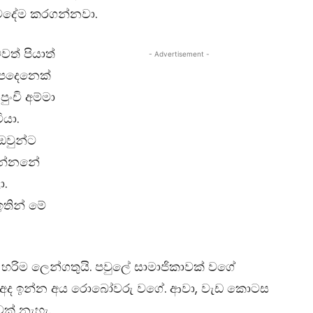
මදේම කරගන්නවා.
වත් පියාත්
- Advertisement -
ීපදෙනෙක්
පුංචි අම්මා
යා.
වුන්ට
යෙන්නනේ
ා.
තින් මේ
 හරිම ලෙන්ගතුයි. පවුලේ සාමාජිකාවක් වගේ
් අද ඉන්න අය රොබෝවරු වගේ. ආවා, වැඩ කොටස
වක් නැහැ.