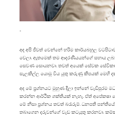
-
අද අපි ජීවත් වෙන්නේ හරිම කාර්යබහුල වටපිටාව
වෙලා. ඇතමෙක් තම ආදරණීයයන්ගේ සහාය ලබාගන්
සෙවණ සොයනවා. තවත් අයෙක් සේවක සේවික
සැලකිල්ල යොමු විය යුතු කරුණු කීපයක් මෙහි ද
අද මේ ප්‍රශ්නයට මුහුණ දීලා ඉන්නේ වැඩිපුරම ම
කරන්න ආර්ථීක ශක්තියක් නැහැ. ඒත් අපේක‍ෂා 
මේ නිසා ප්‍රශ්නය තවත් බරැරුම්. ධනපති පන්ති
තබාගෙන දරුවන්ගේ වැඩ කටයුතු කරනවා. කම්ක