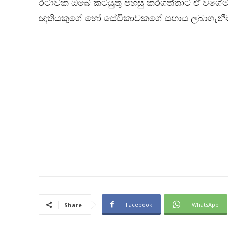
රටාවක ඔබේ කටයුතු පහසු කරගත්තාට ඒ වගේම දර
ඥාතියකුගේ හෝ සේවිකාවකගේ සහාය ලබාගැන
Facebook
WhatsApp
Share