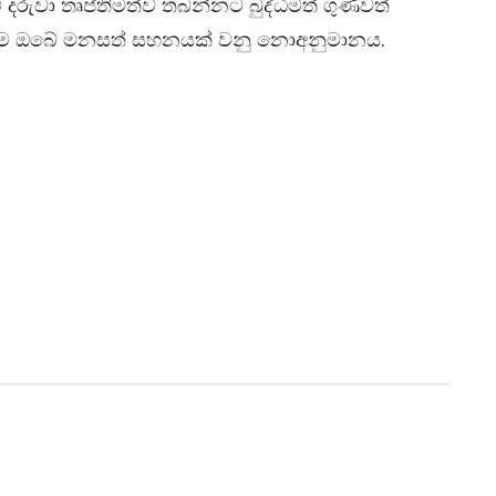
ුවා තෘප්තිමත්ව තබන්නට බුද්ධිමත් ගුණවත්
ීම ඔබේ මනසත් සහනයක් වනු නොඅනුමානය.