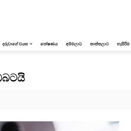
දරුවාගේ වයස
පෝෂණය
අම්මලාට
තාත්තලාට
හැසිරීම
ඔබටයි