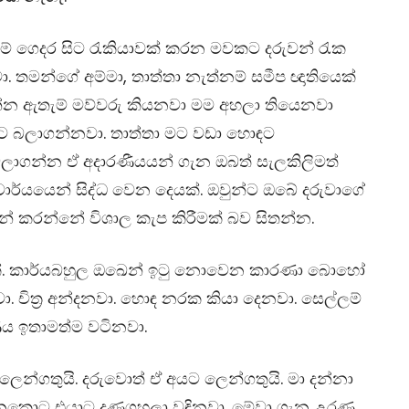
 ගෙදර සිට රැකියාවක් කරන මවකට දරුවන් රැක
 තමන්ගේ අම්මා, තාත්තා නැත්නම් සමීප ඥාතියෙක්
න්න ඇතැම් මව්වරු කියනවා මම අහලා තියෙනවා
ඳට බලාගන්නවා. තාත්තා මට වඩා හොඳට
ාගන්න ඒ අදාරණීයයන් ගැන ඔබත් සැලකිලිමත්
වාර්යයෙන් සිද්ධ වෙන දෙයක්. ඔවුන්ට ඔබේ දරුවාගේ
න් කරන්නේ විශාල කැප කිරීමක් බව සිතන්න.
ක්. කාර්යබහුල ඔඛෙන් ඉටු නොවෙන කාරණා බොහෝ
 චිත්‍ර අන්දනවා. හොඳ නරක කියා දෙනවා. සෙල්ලම්
ය ඉතාමත්ම වටිනවා.
ෙන්ගතුයි. දරුවොත් ඒ අයට ලෙන්ගතුයි. මා දන්නා
යනකොට එයාට දණගහලා වඳිනවා. මේවා ගැන උරණ