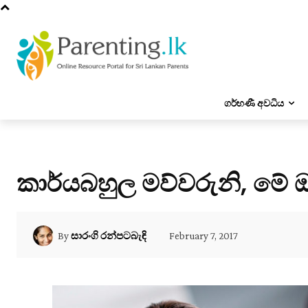
ගර්භණී අවධිය
කාර්යබහුල මව්වරුනි, මේ 
February 7, 2017
By
සාරංගි රන්පටබැඳි