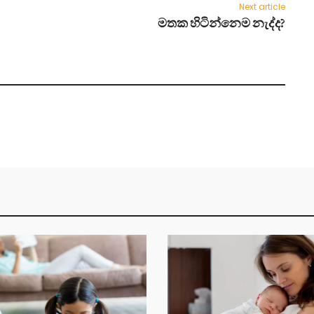
Next article
මතක හිටින්නෙම නැද්ද?