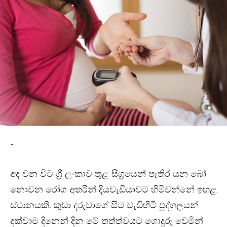
-
අද වන විට ශ්‍රී ලංකාව තුළ සීග්‍රයෙන් පැතිර යන බෝ
නොවන රෝග අතරින් දියවැඩියාවට හිමිවන්නේ ඉහළ
ස්ථානයකි. කුඩා දරුවාගේ සිට වැඩිහිටි පුද්ගලයන්
දක්වාම දිනෙන් දින මේ තත්ත්වයට ගොදුරු වෙමින්