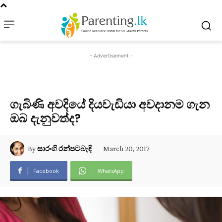
- Advertisement -
ගැබිණි අවදියේ දියවැඩියා අවදානම ගැන
ඔබ දැනුවත්ද?
March 20, 2017
By
සාරංගි රන්පටබැඳි
Facebook
WhatsApp