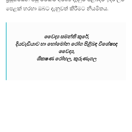
පෙළක් හරහා ඔබට දැනුවත් කිරීමට නියමිතය.
වෛද්‍ය සමන්ති කුරේ,
දියවැඩියාව හා හෝමෝන රෝග පිළිබඳ විශේෂඥ
වෛද්‍ය,
ශිකෂණ රෝහල, කුරුණෑගල