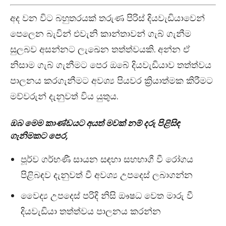
අද වන විට බහුතරයක් තරුණ පිරිස් දියවැඩියාවෙන්
පෙලෙන බැවින් එවැනි කාන්තාවන් ගැබ් ගැනීම
සුලබව අසන්නට ලැඛෙන තත්ත්වයකි. අන්න ඒ
නිසාම ගැබ් ගැනීමට පෙර ඔබේ දියවැඩියාව තත්ත්වය
පාලනය කරගැනීමට අවශ්‍ය පියවර ක්‍රියාත්මක කිරීමට
මව්වරුන් දැනුවත් විය යුතුය.
ඔබ මෙම කාණ්ඩයට අයත් මවක් නම් දරු පිළිසිඳ
ගැනිමකට පෙර,
පූර්ව ගර්භණී සායන සඳහා සහභාගී වී රෝගය
පිළිබඳව දැනුවත් වී අවශ්‍ය උපදෙස් ලබාගන්න
වෛද්‍ය උපදෙස් පරිදි නිසි ඖෂධ වෙත මාරු වී
දියවැඩියා තත්ත්වය පාලනය කරන්න