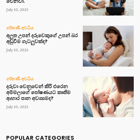
වෙනවා.
July 10, 2023
ගර්භණී අවධිය
අලුත උපන් දරුවෙකුගේ උපන් බර
අඩුවීම ගැටලුවක්ද?
July 10, 2023
ගර්භණී අවධිය
දරුවා වෙනුවෙන් කිරි එරෙන
අම්මලාගේ පෝෂණයට කෘතිම
ආහාර පාන අවශ්‍යමද?
July 10, 2023
POPULAR CATEGORIES