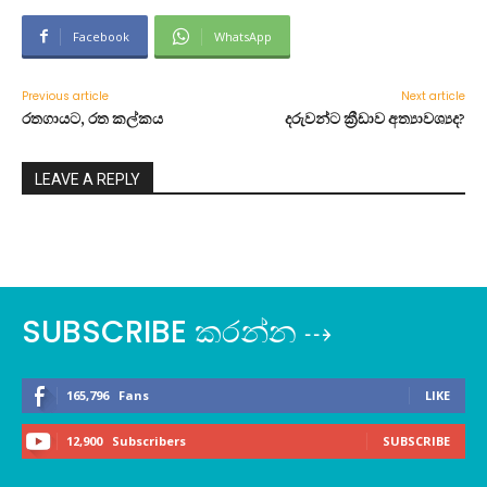
Facebook
WhatsApp
Previous article
Next article
රතගායට, රත කල්කය
දරුවන්ට ක්‍රීඩාව අත්‍යාවශ්‍යද?
LEAVE A REPLY
SUBSCRIBE කරන්න ⇢
165,796
Fans
LIKE
12,900
Subscribers
SUBSCRIBE