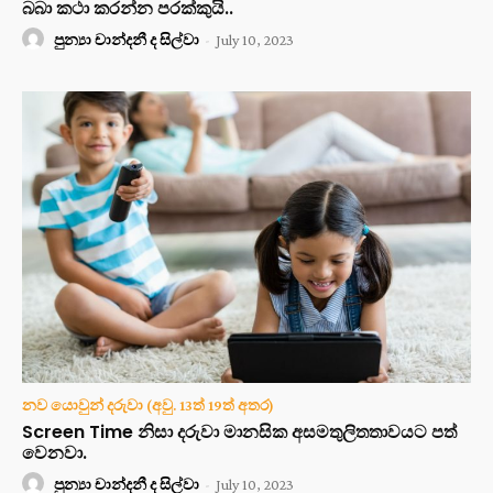
බබා කථා කරන්න පරක්කුයි..
පුන්‍යා චාන්දනී ද සිල්වා
-
July 10, 2023
නව යොවුන් දරුවා (අවු. 13ත් 19ත් අතර)
Screen Time නිසා දරුවා මානසික අසමතුලිතතාවයට පත්
වෙනවා.
පුන්‍යා චාන්දනී ද සිල්වා
-
July 10, 2023