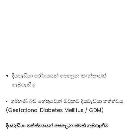
දියවැඩියා රෝගයෙන් පෙලෙන කාන්තාවක්
ගැබ්ගැනීම
• ගර්භණී බව හේතුවෙන් මවකට දියවැඩියා තත්ත්වය
(Gestational Diabetes Mellitus / GDM)
දියවැඩියා තත්ත්වයෙන් පෙලෙන මවක් ගැබ්ගැනීම