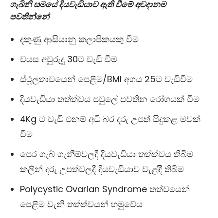
ගැබිනි සමයේ දියවැඩියාව ඇති වීමේ අවදානම
පවතින්නේ
දකුණු ආසියානු කලාපිකයකු වීම
වයස අවුරුදු 30ට වැඩි වීම
ස්ථූලතාවයෙන් පෙළීම/BMI අගය 25ට වැඩිවීම
දියවැඩියා තත්ත්වය පවුලේ පවතින රෝගයක් වීම
4Kg ට වැඩි එනම් අධි බර දරු උපත් සිදුකළ මවක්
වීම
පෙර ගැබ් ගැනීම්වලදී දියවැඩියා තත්ත්වය තිබීම
කලින් දරු උපත්වලදී දියවැඩියාව වැළඳිී තිබීම
Polycystic Ovarian Syndrome තත්වයෙන්
පෙළීම වැනි තත්ත්වයන් හමුවේය