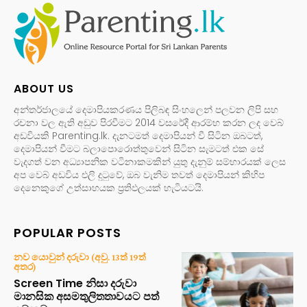
ABOUT US
අන්තර්ජාලයේ දෙමාපියකරණය පිලිබඳ සිංහලෙන් පලවන ලිපි සහ
රචනා වල ඇති අඩුව පිරවීමට 2014 වසරේදී ආරම්භ කරන ලද වෙබ්
අඩවියකි Parenting.lk. දැනටමත් දෙමාපියන් වී සිටින ඔබටත්,
දෙමාපියන් වීමට බලාපොරොත්තුවෙන් සිටින සැමටත් එක සේ
වැදගත් වන අධ්‍යාපනික වටිනාකමකින් යුතු දැනුම් සම්භාරයක් ලෙස
අප වෙබ් අඩවිය එලි දුටුවේ, ඔබ වැනිම තවත් දෙමාපියන් කිහිප
දෙනෙකුගේ උත්සාහයක ප්‍රතිඵලයක් හැටියටයි.
POPULAR POSTS
නව යොවුන් දරුවා (අවු. 13ත් 19ත්
අතර)
Screen Time නිසා දරුවා
මානසික අසමතුලිතතාවයට පත්