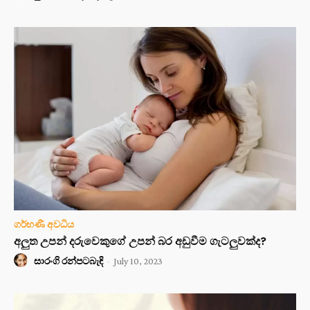
ගර්භණී අවධිය
අලුත උපන් දරුවෙකුගේ උපන් බර අඩුවීම ගැටලුවක්ද?
සාරංගි රන්පටබැඳි
-
July 10, 2023