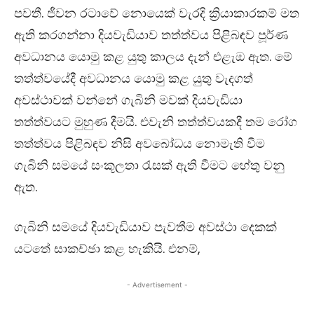
පවතී. ජීවන රටාවේ නොයෙක් වැරදි ක්‍රියාකාරකම් මත
ඇති කරගන්නා දියවැඩියාව තත්ත්වය පිළිබඳව පූර්ණ
අවධානය යොමු කළ යුතු කාලය දැන් එළැඔ ඇත. මේ
තත්ත්වයේදී අවධානය යොමු කළ යුතු වැදගත්
අවස්ථාවක් වන්නේ ගැබිනි මවක් දියවැඩියා
තත්ත්වයට මුහුණ දීමයි. එවැනි තත්ත්වයකදී තම රෝග
තත්ත්වය පිළිබඳව නිසි අවබෝධය නොමැති වීම
ගැබිනි සමයේ සංකූලතා රැසක් ඇති වීමට හේතු වනු
ඇත.
ගැබිනි සමයේ දියවැඩියාව පැවතීම අවස්ථා දෙකක්
යටතේ සාකච්ඡා කළ හැකියි. එනම්,
- Advertisement -