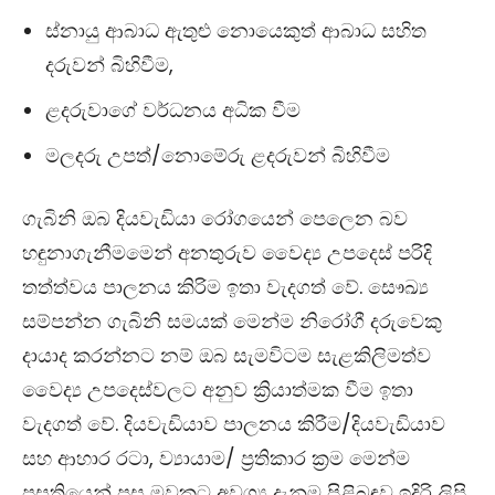
ස්නායු ආබාධ ඇතුළු නොයෙකුත් ආබාධ සහිත
දරුවන් බිහිවීම,
ළදරුවාගේ වර්ධනය අධික වීම
මලදරු උපත්/නොමේරු ළදරුවන් බිහිවීම
ගැබිනි ඔබ දියවැඩියා රෝගයෙන් පෙලෙන බව
හඳුනාගැනීමමෙන් අනතුරුව වෛද්‍ය උපදෙස් පරිදි
තත්ත්වය පාලනය කිරිම ඉතා වැදගත් වේ. සෞඛ්‍ය
සම්පන්න ගැබිනි සමයක් මෙන්ම නිරෝගී දරුවෙකු
දායාද කරන්නට නම් ඔබ සැමවිටම සැළකිලිමත්ව
වෛද්‍ය උපදෙස්වලට අනුව ක්‍රියාත්මක වීම ඉතා
වැදගත් වේ. දියවැඩියාව පාලනය කිරීම/දියවැඩියාව
සහ ආහාර රටා, ව්‍යායාම/ ප්‍රතිකාර ක්‍රම මෙන්ම
ප්‍රසූතියෙන් පසු මවකට අවශ්‍ය දැනුම පිළිබඳව ඉදිරි ලිපි