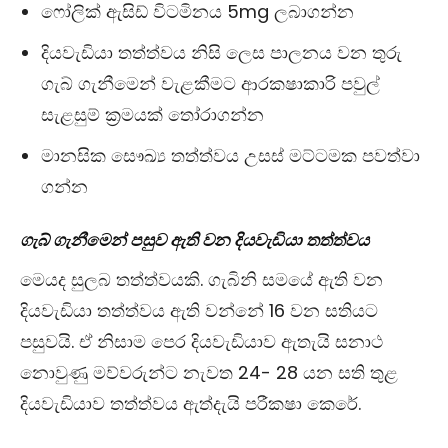
ෆෝලික් ඇසිඩ් විටමිනය 5mg ලබාගන්න
දියවැඩියා තත්ත්වය නිසි ලෙස පාලනය වන තුරු
ගැබ් ගැනීමෙන් වැළකීමට ආරක‍ෂාකාරි පවුල්
සැළසුම් ක්‍රමයක් තෝරාගන්න
මානසික සෞඛ්‍ය තත්ත්වය උසස් මට්ටමක පවත්වා
ගන්න
ගැබ් ගැනීමෙන් පසුව ඇති වන දියවැඩියා තත්ත්වය
මෙයද සුලබ තත්ත්වයකි. ගැබිනි සමයේ ඇති වන
දියවැඩියා තත්ත්වය ඇති වන්නේ 16 වන සතියට
පසුවයි. ඒ නිසාම පෙර දියවැඩියාව ඇතැයි සනාථ
නොවුණු මව්වරුන්ට නැවත 24- 28 යන සති තුළ
දියවැඩියාව තත්ත්වය ඇත්දැයි පරීක‍ෂා කෙරේ.