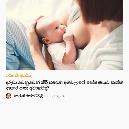
ගර්භණී අවධිය
දරුවා වෙනුවෙන් කිරි එරෙන අම්මලාගේ පෝෂණයට කෘතිම
ආහාර පාන අවශ්‍යමද?
සාරංගි රන්පටබැඳි
-
July 10, 2023