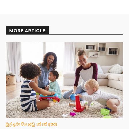
MORE ARTICLE
මුල් ළමා විය (අවු. 1ත් 3ත් අතර)