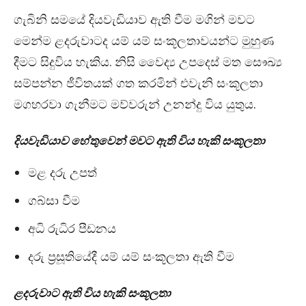
ගැබිනි සමයේ දියවැඩියාව ඇති වීම මගින් මවට
මෙන්ම ළදරුවාටද යම් යම් සංකූලතාවයන්ට මුහුණ
දීමට සිදුවිය හැකිය. නිසි වෛද්‍ය උපදෙස් මත සෞඛ්‍ය
සම්පන්න ජීවිතයක් ගත කරමින් එවැනි සංකූලතා
මගහරවා ගැනීමට මව්වරුන් උනන්දු විය යුතුය.
දියවැඩියාව හේතුවෙන් මවට ඇති විය හැකි සංකූලතා
මළ දරු උපත්
ගබ්සා වීම
අධි රුධිර පීඩනය
දරු ප්‍රසූතියේදී යම් යම් සංකූලතා ඇති වීම
ළදරුවාට ඇති විය හැකි සංකූලතා