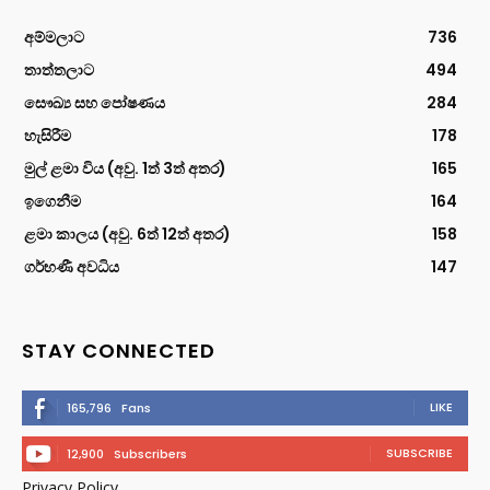
අම්මලාට
736
තාත්තලාට
494
සෞඛ්‍ය සහ පෝෂණය
284
හැසිරීම
178
මුල් ළමා විය (අවු. 1ත් 3ත් අතර)
165
ඉගෙනීම
164
ළමා කාලය (අවු. 6ත් 12ත් අතර)
158
ගර්භණී අවධිය
147
STAY CONNECTED
LIKE
165,796
Fans
SUBSCRIBE
12,900
Subscribers
Privacy Policy