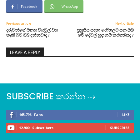
Facebook
WhatsApp
Previous article
Next article
දරුවන්ගේ මනස වියවුල් විය
ප්‍රසූතිය සඳහා රෝහලට යන ඔබ
හැකි බව ඔබ දන්නවාද ?
මේ දේවල් සුදානම් කරගත්තද ?
LEAVE A REPLY
SUBSCRIBE කරන්න ⇢
165,796
Fans
LIKE
12,900
Subscribers
SUBSCRIBE