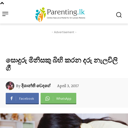
- Advertisement -
සොදුරු මිනිසකු බිහි කරන දරු නැලවිලි
ගී
April 3, 2017
By
දිශාන්ති වෙදගේ
Facebook
WhatsApp