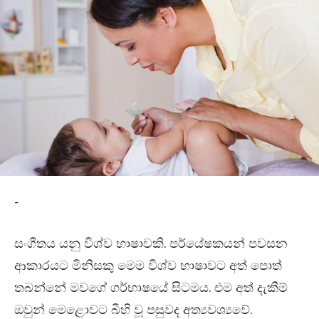
-
සංගීතය යනු විශ්ව භාෂාවකි. පර්යේෂකයන් පවසන
ආකාරයට මිනිසකු මෙම විශ්ව භාෂාවට අත් පොත්
තබන්නේ මවගේ ගර්භාෂයේ සිටමය. එම අත් දැකීම්
ඔවුන් මෙළොවට බිහි වූ පසුවද අත්‍යවශ්‍යවේ.