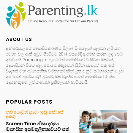
ABOUT US
අන්තර්ජාලයේ දෙමාපියකරණය පිලිබඳ සිංහලෙන් පලවන ලිපි සහ
රචනා වල ඇති අඩුව පිරවීමට 2014 වසරේදී ආරම්භ කරන ලද වෙබ්
අඩවියකි Parenting.lk. දැනටමත් දෙමාපියන් වී සිටින ඔබටත්,
දෙමාපියන් වීමට බලාපොරොත්තුවෙන් සිටින සැමටත් එක සේ
වැදගත් වන අධ්‍යාපනික වටිනාකමකින් යුතු දැනුම් සම්භාරයක් ලෙස
අප වෙබ් අඩවිය එලි දුටුවේ, ඔබ වැනිම තවත් දෙමාපියන් කිහිප
දෙනෙකුගේ උත්සාහයක ප්‍රතිඵලයක් හැටියටයි.
POPULAR POSTS
නව යොවුන් දරුවා (අවු. 13ත් 19ත්
අතර)
Screen Time නිසා දරුවා
මානසික අසමතුලිතතාවයට පත්