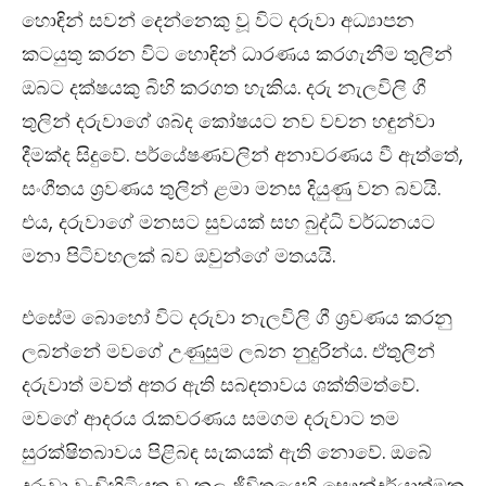
හොඳින් සවන් දෙන්නෙකු වූ විට දරුවා අධ්‍යාපන
කටයුතු කරන විට හොඳින් ධාරණය කරගැනීම තුලින්
ඔබට දක්ෂයකු බිහි කරගත හැකිය. දරු නැලවිලි ගී
තුලින් දරුවාගේ ශබ්ද කෝෂයට නව වචන හඳුන්වා
දීමක්ද සිදුවේ. පර්යේෂණවලින් අනාවරණය වී ඇත්තේ,
සංගීතය ශ්‍රවණය තුලින් ළමා මනස දියුණු වන බවයි.
එය, දරුවාගේ මනසට සුවයක් සහ බුද්ධි වර්ධනයට
මනා පිටිවහලක් බව ඔවුන්ගේ මතයයි.
එසේම බොහෝ විට දරුවා නැලවිලි ගී ශ්‍රවණය කරනු
ලබන්නේ මවගේ උණුසුම ලබන නුදුරින්ය. ඒතුලින්
දරුවාත් මවත් අතර ඇති සබඳතාවය ශක්තිමත්වේ.
මවගේ ආදරය රැකවරණය සමගම දරුවාට තම
සුරක්ෂිතබාවය පිළිබඳ සැකයක් ඇති නොවේ. ඔබේ
දරුවා වැඩිහිටියකු වූ කල ජීවිතයෙහි සෞන්දර්යාත්මක