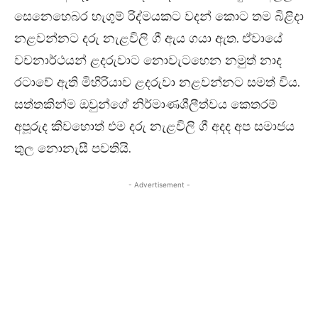
සෙනෙහෙබර හැගුම් රිද්මයකට වදන් කොට තම බිළිදා
නළවන්නට දරු නැළවිලි ගී ඇය ගයා ඇත. ඒවායේ
වචනාර්ථයන් ළදරුවාට නොවැටහෙන නමුත් නාද
රටාවේ ඇති මිහිරියාව ළදරුවා නළවන්නට සමත් විය.
සත්තකින්ම ඔවුන්ගේ නිර්මාණශීලීත්වය කෙතරම්
අපූරුද කිවහොත් එම දරු නැළවිලි ගී අදද අප සමාජය
තුල නොනැසී පවතියි.
- Advertisement -