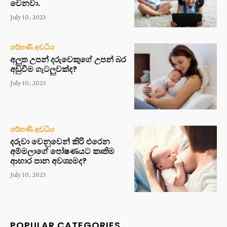
වෙනවා.
July 10, 2023
ගර්භණී අවධිය
අලුත උපන් දරුවෙකුගේ උපන් බර
අඩුවීම ගැටලුවක්ද?
July 10, 2023
ගර්භණී අවධිය
දරුවා වෙනුවෙන් කිරි එරෙන
අම්මලාගේ පෝෂණයට කෘතිම
ආහාර පාන අවශ්‍යමද?
July 10, 2023
POPULAR CATEGORIES