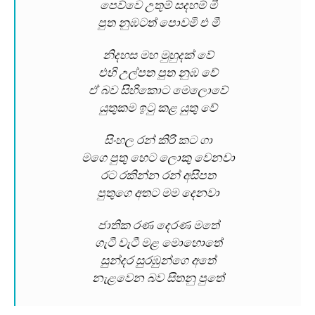
පෙව්වෙ උතුම් සදහම් මී
පුත නුඹටත් පොවමි එ මී
නිදහස මහ මුහුදක් වේ
එහි උල්පත පුත නුඹ වේ
ඒ බව සිහිකොට මෙලොවේ
යුතුකම ඉටු කළ යුතු වේ
සිංහල රන් කිරි කට ගා
මගෙ පුතු හෙට ලොකු වෙනවා
රට රකින්න රන් අසිපත
පුතුගෙ අතට මම දෙනවා
ජාතික රණ දෙරණ මතේ
ගැටී වැටී මළ මොහොතේ
සුන්දර සුරඹුන්ගෙ අතේ
නැළවෙන බව සිතනු පුතේ