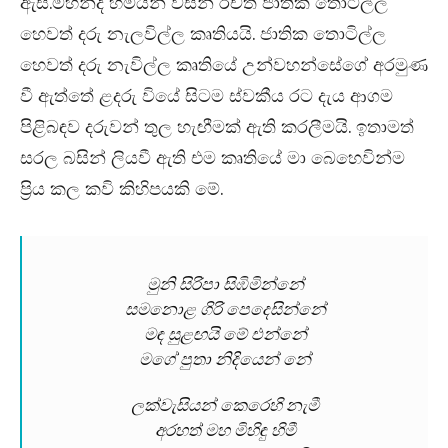
ඇස්.මහින්ද හිමියන් විසින් රචිත ජාතික තොටිල්ල
හෙවත් දරු නැලවිල්ල කෘතියයි. ජාතික තොටිල්ල
හෙවත් දරු නැවිල්ල කෘතියේ උන්වහන්සේගේ අරමුණ
වී ඇත්තේ ළදරු වියේ සිටම ස්වකීය රට දැය ආගම
පිළිබඳව දරුවන් තුල හැඟීමක් ඇති කරලීමයි. ඉතාමත්
සරල බසින් ලියවී ඇති එම කෘතියේ මා බෙහෙවින්ම
ප්‍රිය කල කවි කිහිපයකි මේ.
මුනි සිරිපා සිඹිමින්නේ
සමනොළ ගිරි පෙදෙසින්නේ
මඳ සුළඟයි මේ එන්නේ
මගේ පුතා නිදියෙන් නේ
ලක්වැසියන් කෙරෙහි නැමී
අරහත් මහ මිහිඳු හිමී