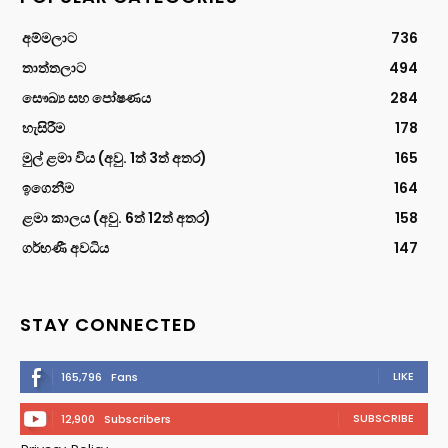
අම්මලාට
736
තාත්තලාට
494
සෞඛ්‍ය සහ පෝෂණය
284
හැසිරීම
178
මුල් ළමා විය (අවු. 1ත් 3ත් අතර)
165
ඉගෙනීම
164
ළමා කාලය (අවු. 6ත් 12ත් අතර)
158
ගර්භණී අවධිය
147
STAY CONNECTED
LIKE
165,796
Fans
SUBSCRIBE
12,900
Subscribers