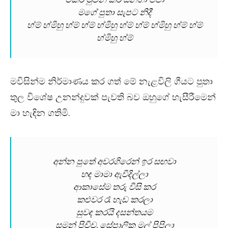
මගේ පුතා සැපට නිදී
හ්ම් හ්මිහු හ්ම් හ්ම් හ්මිහු හ්ම් හ්ම් හ්මිහු හ්ම් හ්ම්
හ්මිහු හ්ම්
මවිසින්ම නිර්මාණය කර ගත් මේ නැළවිලි ගීයට පුතා
තුල විශේෂ උනන්දුවක් පැවති බව ඔහුගේ හැසීරීමෙන්
මා හැඳින ගතිමි.
අන්න පුතේ අවරගිරෙන් ඉර සඟවා
හඳ මාමා ඇවිදිල්ලා
ආකාසේම තරු විසි කර
කළුවර රෑ හැඩ කරලා
සුවඳ කරයි දසන්තයම
සමන් පිචිච, සේපාලික මල් පිපිලා