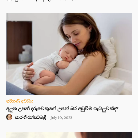
ගර්භණී අවධිය
අලුත උපන් දරුවෙකුගේ උපන් බර අඩුවීම ගැටලුවක්ද?
සාරංගි රන්පටබැඳි
-
July 10, 2023