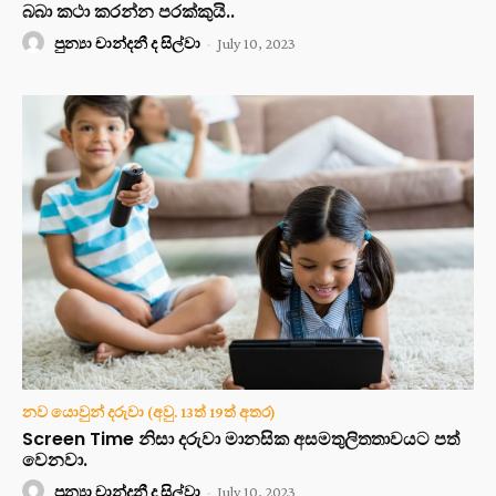
බබා කථා කරන්න පරක්කුයි..
පුන්‍යා චාන්දනී ද සිල්වා
-
July 10, 2023
නව යොවුන් දරුවා (අවු. 13ත් 19ත් අතර)
Screen Time නිසා දරුවා මානසික අසමතුලිතතාවයට පත්
වෙනවා.
පුන්‍යා චාන්දනී ද සිල්වා
-
July 10, 2023