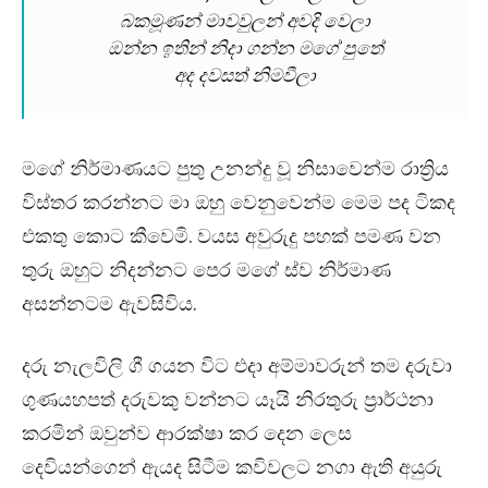
බකමූණන් මාවවුලන් අවදි වෙලා
ඔන්න ඉතින් නිදා ගන්න මගේ පුතේ
අද දවසත් නිමවීලා
මගේ නිර්මාණයට පුතු උනන්දු වූ නිසාවෙන්ම රාත්‍රිය
විස්තර කරන්නට මා ඔහු වෙනුවෙන්ම මෙම පද ටිකද
එකතු කොට කීවෙමි. වයස අවුරුදු පහක් පමණ වන
තුරු ඔහුට නිදන්නට පෙර මගේ ස්ව නිර්මාණ
අසන්නටම ඇවසිවිය.
දරු නැලවිලි ගී ගයන විට එදා අම්මාවරුන් තම දරුවා
ගුණයහපත් දරුවකු වන්නට යෑයි නිරතුරු ප්‍රාර්ථනා
කරමින් ඔවුන්ව ආරක්ෂා කර දෙන ලෙස
දෙවියන්ගෙන් ඇයද සිටීම කවිවලට නගා ඇති අයුරු