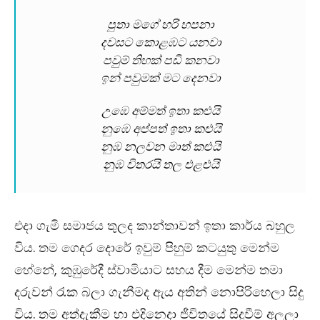
පුතා මගේ හරි හපනා
දවසට කොළඹට යනවා
පවුම් තිහක් පඩි කනවා
ඉන් පවුමක් මට දෙනවා
උඹෙ අම්මත් ඉතා කළුයි
නුඹෙ අප්පත් ඉතා කළුයි
නුඹ නලවන මාත් කළුයි
නුඹ විතරයි තල එළළුයි
එදා ගැමි සමාජය තුලද කාන්තාවන් ඉතා කාර්ය බහුල
විය. තම ගෙදර දොරේ ඉවුම් පිහුම් කටයුතු මෙන්ම
හේනේ, කුඹුරේදී ස්වාමියාට සහය දීම මෙන්ම තමා
දරුවන් රැක බලා ගැනීමද ඇය අතින් නොපිරිහෙලා සිදු
විය. තම අත්දැකීම හා එදිනෙදා ජීවිතයේ සිදුවීම් අලලා