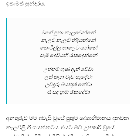
ඉතාමත් සුන්දරය.
මගේ පුතා නැලවෙන්නේ
නැලවි නැලවි නිදියන්නේ
තොටිල්ල තාලෙට යන්නේ
සැම දෙවියනි රැකදෙන්නේ
උත්තම ගුණ ඇති වේවා
ලත් තැන වැඩ සෑදේවා
උවදුරු බයකුත් නේවා
රෑ සඳ නුඹ රැකදේවා
අනතුරුව මට අවැසි වූයේ පුතුට දේශාභිමානය දනවන
නැලවිලි ගී ගයන්නටය. එයට මට උපකාරී වූයේ