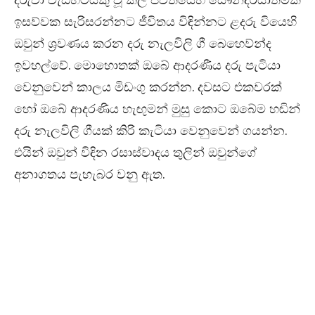
ඉසව්වක සැරිසරන්නට ජීවිතය විඳින්නට ළදරු වියෙහි
ඔවුන් ශ්‍රවණය කරන දරු නැලවිලි ගී බෙහෙව්න්ද
ඉවහල්වේ. මොහොතක් ඔබේ ආදරණීය දරු පැටියා
වෙනුවෙන් කාලය මිඩංගු කරන්න. දවසට එකවරක්
හෝ ඔබේ ආදරණීය හැඟුමන් මුසු කොට ඔබේම හඬින්
දරු නැලවිලි ගීයක් කිරි කැටියා වෙනුවෙන් ගයන්න.
එයින් ඔවුන් විඳින රසාස්වාදය තුලින් ඔවුන්ගේ
අනාගතය පැහැබර වනු ඇත.