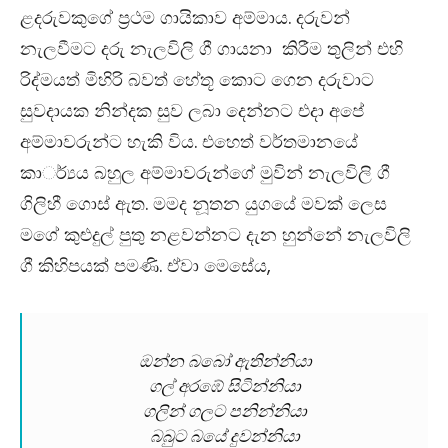
ළදරුවකුගේ ප්‍රථම ගායිකාව අම්මාය. දරුවන්
නැලවීමට දරු නැලවිලි ගී ගායනා කිරීම තුලින් එහි
රිද්මයත් මිහිරි බවත් හේතූ කොට ගෙන දරුවාට
සුවදායක නින්දක සුව ලබා දෙන්නට එදා අපේ
අම්මාවරුන්ට හැකි විය. එහෙත් වර්තමානයේ
කාර්්‍යය බහුල අම්මාවරුන්ගේ මුවින් නැලවිලි ගී
ගිලිහී ගොස් ඇත. මමද නූතන යුගයේ මවක් ලෙස
මගේ කුළුදුල් පුතු නළවන්නට දැන හුන්නේ නැලවිලි
ගී කිහිපයක් පමණි. ඒවා මෙසේය,
ඔන්න බබෝ ඇතින්නියා
ගල් අරඹේ සිටින්නියා
ගලින් ගලට පනින්නියා
බබුට බයේ දුවන්නියා