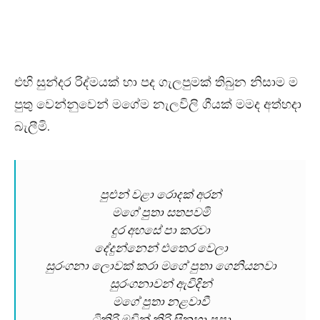
එහි සුන්දර රිද්මයක් හා පද ගැලපුමක් තිබුන නිසාම ම
පුතු වෙන්නුවෙන් මගේම නැලවිලි ගීයක් මමද අත්හදා
බැලීමි.
පුළුන් වළා රොදක් අරන්
මගේ පුතා සතපවමි
දුර අහසේ පා කරවා
දේදුන්නෙන් එතෙර වෙලා
සුරංගනා ලොවක් කරා මගේ පුතා ගෙනියනවා
සුරංගනාවන් ඇවිදින්
මගේ පුතා නළවාවී
ටිකිරි මුවින් කිරි සිනහා පපා