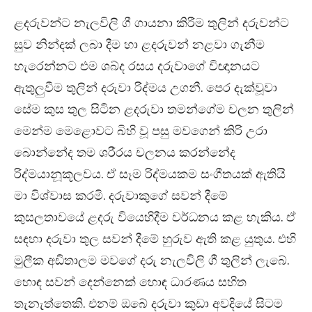
ළදරුවන්ට නැලවිලි ගී ගායනා කිරීම තුලින් දරුවන්ට
සුව නින්දක් ලබා දීම හා ළදරුවන් නළවා ගැනීම
හැරෙන්නට එම ශබ්ද රසය දරුවාගේ විඥානයට
ඇතුලුවීම තුලින් දරුවා රිද්මය උගනී. පෙර දැක්වූවා
සේම කුස තුල සිටින ළදරුවා තමන්ගේම චලන තුලින්
මෙන්ම මෙළොවට බිහි වූ පසු මවගෙන් කිරි උරා
බොන්නේද තම ශරීරය චලනය කරන්නේද
රිද්මයානූකූලවය. ඒ සෑම රිද්මයකම සංගීතයක් ඇතියි
මා විශ්වාස කරමි. දරුවාකුගේ සවන් දීමේ
කුසලතාවයේ ළදරු වියෙහිදීම වර්ධනය කළ හැකිය. ඒ
සඳහා දරුවා තුල සවන් දීමේ හුරුව ඇති කළ යුතුය. එහි
මුලීක අඩිතාලම මවගේ දරු නැලවිලි ගී තුලින් ලැබේ.
හොඳ සවන් දෙන්නෙක් හොඳ ධාරණය සහිත
තැනැත්තෙකි. එනම් ඔබේ දරුවා කුඩා අවදියේ සිටම