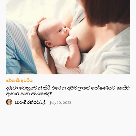
ගර්භණී අවධිය
දරුවා වෙනුවෙන් කිරි එරෙන අම්මලාගේ පෝෂණයට කෘතිම
ආහාර පාන අවශ්‍යමද?
සාරංගි රන්පටබැඳි
-
July 10, 2023