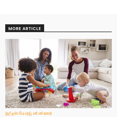
MORE ARTICLE
මුල් ළමා විය (අවු. 1ත් 3ත් අතර)