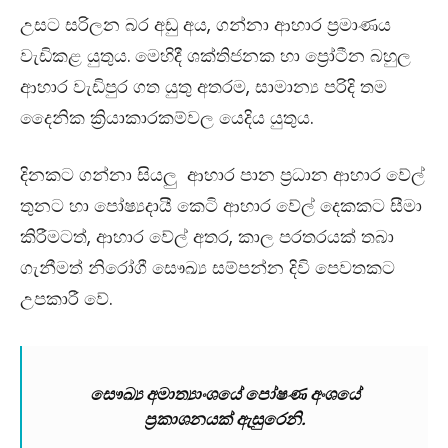
උසට සරිලන බර අඩු අය, ගන්නා ආහාර ප්‍රමාණය
වැඩිකළ යුතුය. මෙහිදී ශක්තිජනක හා ප්‍රෝටීන බහුල
ආහාර වැඩිපුර ගත යුතු අතරම, සාමාන්‍ය පරිදි තම
දෛනික ක්‍රියාකාරකම්වල යෙදිය යුතුය.
දිනකට ගන්නා සියලු ආහාර පාන ප්‍රධාන ආහාර වේල්
තුනට හා පෝෂ්‍යදායී කෙටි ආහාර වේල් දෙකකට සීමා
කිරීමටත්, ආහාර වේල් අතර, කාල පරතරයක් තබා
ගැනීමත් නිරෝගී සෞඛ්‍ය සම්පන්න දිවි පෙවතකට
උපකාරී වේ.
සෞඛ්‍ය අමාත්‍යාංශයේ පෝෂණ අංශයේ
ප්‍රකාශනයක් ඇසුරෙනි.