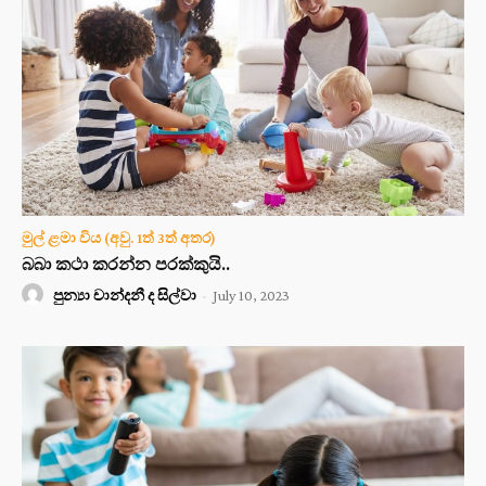
මුල් ළමා විය (අවු. 1ත් 3ත් අතර)
බබා කථා කරන්න පරක්කුයි..
පුන්‍යා චාන්දනී ද සිල්වා
-
July 10, 2023