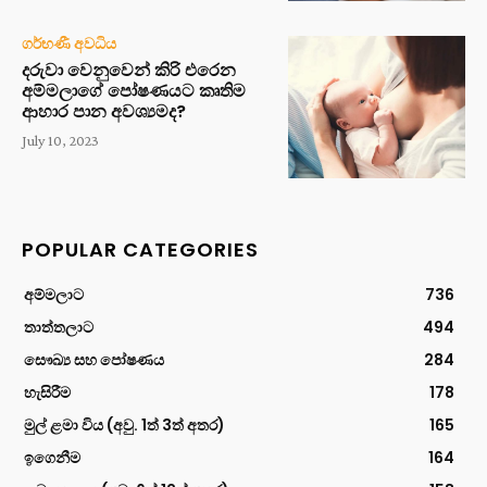
ගර්භණී අවධිය
දරුවා වෙනුවෙන් කිරි එරෙන
අම්මලාගේ පෝෂණයට කෘතිම
ආහාර පාන අවශ්‍යමද?
July 10, 2023
POPULAR CATEGORIES
අම්මලාට
736
තාත්තලාට
494
සෞඛ්‍ය සහ පෝෂණය
284
හැසිරීම
178
මුල් ළමා විය (අවු. 1ත් 3ත් අතර)
165
ඉගෙනීම
164