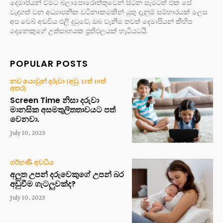
දෙමාපියන් වීමට බලාපොරොත්තුවෙන් සිටින සැමටත් එක සේ
වැදගත් වන අධ්‍යාපනික වටිනාකමකින් යුතු දැනුම් සම්භාරයක් ලෙස
අප වෙබ් අඩවිය එලි දුටුවේ, ඔබ වැනිම තවත් දෙමාපියන් කිහිප
දෙනෙකුගේ උත්සාහයක ප්‍රතිඵලයක් හැටියටයි.
POPULAR POSTS
නව යොවුන් දරුවා (අවු. 13ත් 19ත්
අතර)
Screen Time නිසා දරුවා
මානසික අසමතුලිතතාවයට පත්
වෙනවා.
July 10, 2023
ගර්භණී අවධිය
අලුත උපන් දරුවෙකුගේ උපන් බර
අඩුවීම ගැටලුවක්ද?
July 10, 2023