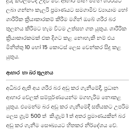
දුරු කරලීමටද උදව් වේ. ආහාර පාන මගින් ශරීරයට
ලබා ගන්නා කැලරි ප්‍රමාණයට සමගාමීව ව්‍යායාම හෝ
ශාරීරික ක්‍රියාකාරකම් කිරීම මගින් ඔබේ ශරීර බර
තුලනය කිරීමට හැම විටම උත්සහ ගත යුතුය. ශාරීරික
ක්‍රියාකාරකමක් එක දිගට කළ නොහැකි නම් එය
මිනිත්තු 10 හෝ 15 කොටස් ලෙස වෙන්කර සිදු කළ
යුතුය.
ආහාර හා බර තුලනය
අධිබර ඇති අය ශරීර බර අඩු කර ගැනීමේදී, ප්‍රධාන
ආහාර වේලක් සම්පූර්ණයෙන්ම මගහැරීම නොකළ
යුතුය. එමෙන්ම බර අඩු කර ගැනීමේදී සතියකට උපරිම
ලෙස ග්‍රෑම් 500 ත් කි.ග්‍රෑම් 1 ත් අතර ප්‍රමාණයකින් බර
අඩු කර ගැනීම සෞඛ්‍යයට හිතකර නිර්දේශය වේ.