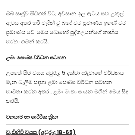
ඔබ සෘජුව සිටගත් විට, අවසාන ඉල ඇටය සහ උකුල්
ඇටය අතර හරි මැදින් වු බඳේ වට ප්‍රමාණය ඉණේ වට
ප්‍රමාණය වේ. මෙය බොහෝ පුද්ගලයන්ගේ නාභිය
හරහා ගමන් කරයි.
ළමා සෞඛ්‍ය වර්ධන සටහන
උපතේ සිට වයස අවුරුදු 5 දක්වා දරුවාගේ වර්ධනය
මැන බැලීම සඳහා ළමා සෞඛ්‍ය වර්ධන සටහන
භාවිතා කරන අතර , ළමා මාතෘ සායන මගින් මෙය සිදු
කරයි.
ව්‍යායාම හා ශාරීරික ක්‍රියා
වැඩිහිටි වයස (අවුරුදු 18-65)