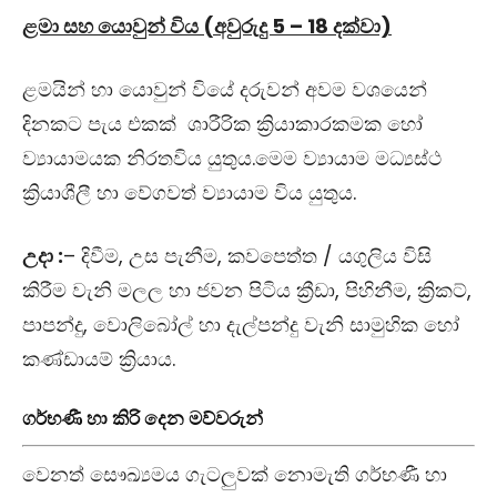
ළමා සහ යොවුන් විය (අවුරුදු 5 – 18 දක්වා)
ළමයින් හා යොවුන් වියේ දරුවන් අවම වශයෙන්
දිනකට පැය එකක් ශාරීරික ක්‍රියාකාරකමක හෝ
ව්‍යායාමයක නිරතවිය යුතුය.මෙම ව්‍යායාම මධ්‍යස්ථ
ක්‍රියාශීලී හා වේගවත් ව්‍යායාම විය යුතුය.
උදා :
– දිවීම, උස පැනීම, කවපෙත්ත / යගුලිය විසි
කිරීම වැනි මලල හා ජවන පිටිය ක්‍රීඩා, පිහිනීම, ක්‍රිකට්,
පාපන්දු, වොලිබෝල් හා දැල්පන්දු වැනි සාමුහික හෝ
කණ්ඩායම් ක්‍රියාය.
ගර්භණී හා කිරි දෙන මව්වරුන්
වෙනත් සෞඛ්‍යමය ගැටලුවක් නොමැති ගර්භණී හා