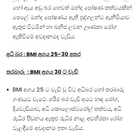
හෝ ඇය අඩු බර හෙවත් මන්ද පෝෂණ තත්වයකින්
පෙලේ. මන්ද පෝෂණය ඇති පුද්ගලන්ට ඇනීමියාව
ඇතුළු විටමින් හා ඛනිජ ලවන ඌණතා රෝග
ඇතිවීමේ අවදානමද වැඩිය.
අධි බර : BMI අගය 25-30 අතර
තරබාරු : BMI අගය 30 ට වැඩි
BMI අගය 25 ට වැඩි වු විට අධිබර හෝ තරබාරු
ගණයට වැටේ. ශරීර බර වැඩි අයට හෘද රෝග,
දියවැඩියාව, අධි කොලොස්ටරෝල් තත්වය, අධි
රුධිර පීඩනය ඇතුළු රුධිර නාළ අවහිරතා රෝග
වැලඳීමේ අවදානම ඉතා වැඩිය.