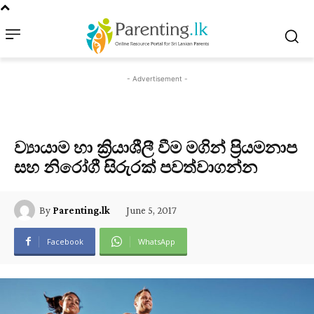
- Advertisement -
ව්‍යායාම හා ක්‍රියාශීලී වීම මගින් ප්‍රියමනාප
සහ නිරෝගී සිරුරක් පවත්වාගන්න
June 5, 2017
By
Parenting.lk
Facebook
WhatsApp