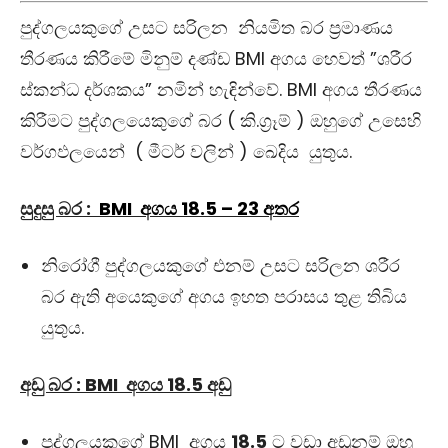
පුද්ගලයකුගේ උසට සරිලන නියමිත බර ප්‍රමාණය
තීරණය කිරීමේ මිනුම් දණ්ඩ BMI අගය හෙවත් ”ශරීර
ස්කන්ධ දර්ශකය” නමින් හැඳින්වේ. BMI අගය තීරණය
කිරීමට පුද්ගලයෙකුගේ බර ( කි.ග්‍රෑම් ) ඔහුගේ උසෙහි
වර්ගඵලයෙන් ( මීටර් වලින් ) ඛෙදිය යුතුය.
සුදුසු බර :
BMI අගය 18.5 – 23 අතර
නිරෝගී පුද්ගලයකුගේ එනම් උසට සරිලන ශරීර
බර ඇති අයෙකුගේ අගය ඉහත පරාසය තුළ තිබිය
යුතුය.
අඩු බර : BMI අගය 18.5 අඩු
පුද්ගලයකුගේ BMI අගය
18.5
ට වඩා අඩුනම් ඔහු