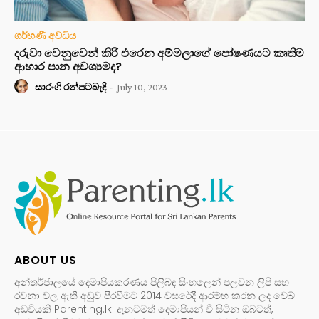
ගර්භණී අවධිය
දරුවා වෙනුවෙන් කිරි එරෙන අම්මලාගේ පෝෂණයට කෘතිම
ආහාර පාන අවශ්‍යමද?
සාරංගි රන්පටබැඳි
-
July 10, 2023
ABOUT US
අන්තර්ජාලයේ දෙමාපියකරණය පිලිබඳ සිංහලෙන් පලවන ලිපි සහ
රචනා වල ඇති අඩුව පිරවීමට 2014 වසරේදී ආරම්භ කරන ලද වෙබ්
අඩවියකි Parenting.lk. දැනටමත් දෙමාපියන් වී සිටින ඔබටත්,