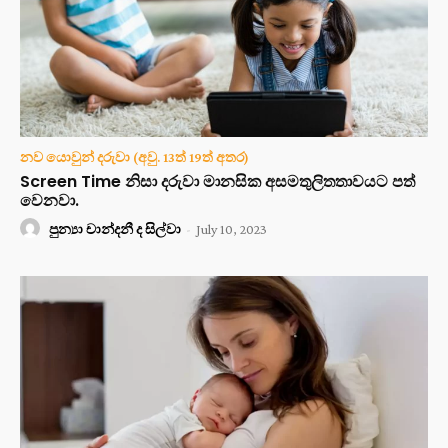
නව යොවුන් දරුවා (අවු. 13ත් 19ත් අතර)
Screen Time නිසා දරුවා මානසික අසමතුලිතතාවයට පත්
වෙනවා.
පුන්‍යා චාන්දනී ද සිල්වා
-
July 10, 2023