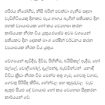
ශරීරය නිරෝගීව, නිසි බරින් පවත්වා ගැනීම සඳහා
වැඩිහිටියෙකු දිනකට පැය භාගය බැගින් සතියකට දින
පහක් ව්‍යායාමයක හෝ කය වෙහෙසා කරන
කාර්යයක නිරත විය යුතුය.එසේම අවම වශයෙන්
සතියකට දින දෙකක් මාංශ පේෂීන් වර්ධනය කරන
ව්‍යයාමයක නිරත විය යුතුය.
වේගයෙන් ඇවිදීම, දිවීම, පිහිනීම, බයිසිකල් පැදීම, හෝ
එල්ලේ, වොලිබෝල්, දැල්පන්දු, බැඩ්මීන්ටන් යනාදී
විවිධ ක්‍රීඩා නිරත වීම මෙන්ම අතු ගෑම, ගෙවතු වගාව,
ගෙවතු පිරිසිඳු කිරීම, හේන්වල සහ කුඹුරුවල වැඩ
ඇතුළු සියළු දේ ව්‍යායාම හෝ කය වෙහෙසා සිදුකරන
කාර්යයන් වේ.