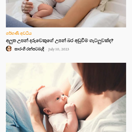
ගර්භණී අවධිය
අලුත උපන් දරුවෙකුගේ උපන් බර අඩුවීම ගැටලුවක්ද?
සාරංගි රන්පටබැඳි
-
July 10, 2023