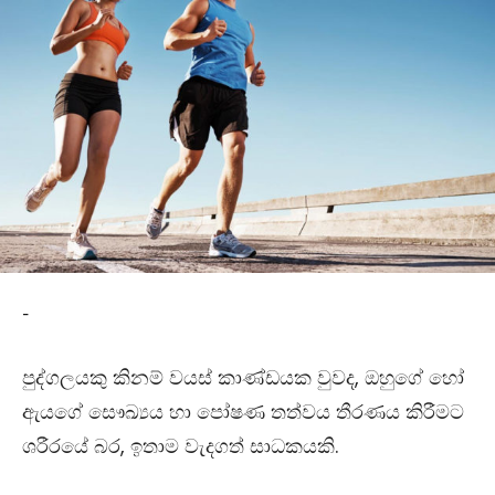
-
පුද්ගලයකු කිනම් වයස් කාණ්ඩයක වුවද, ඔහුගේ හෝ
ඇයගේ සෞඛ්‍යය හා පෝෂණ තත්වය තීරණය කිරීමට
ශරීරයේ බර, ඉතාම වැදගත් සාධකයකි.