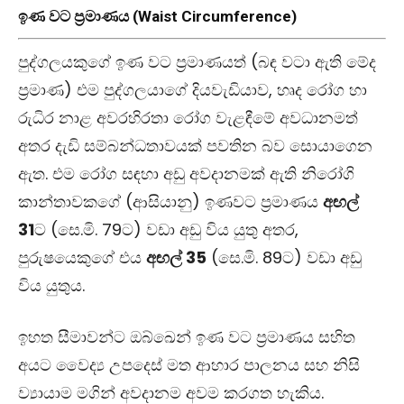
ඉණ වට ප්‍රමාණය (Waist Circumference)
පුද්ගලයකුගේ ඉණ වට ප්‍රමාණයත් (බඳ වටා ඇති මේද
ප්‍රමාණ) එම පුද්ගලයාගේ දියවැඩියාව, හෘද රෝග හා
රුධිර නාළ අවරහිරතා රෝග වැළඳීමේ අවධානමත්
අතර දැඩි සම්බන්ධතාවයක් පවතින බව සොයාගෙන
ඇත. එම රෝග සඳහා අඩු අවදානමක් ඇති නිරෝගි
කාන්තාවකගේ (ආසියානු) ඉණවට ප්‍රමාණය
අඟල්
31
ට (සෙ.මි. 79ට) වඩා අඩු විය යුතු අතර,
පුරුෂයෙකුගේ එය
අඟල් 35
(සෙ.මි. 89ට) වඩා අඩු
විය යුතුය.
ඉහත සීමාවන්ට ඔබ්ඛෙන් ඉණ වට ප්‍රමාණය සහිත
අයට වෛද්‍ය උපදෙස් මත ආහාර පාලනය සහ නිසි
ව්‍යායාම මගින් අවදානම අවම කරගත හැකිය.