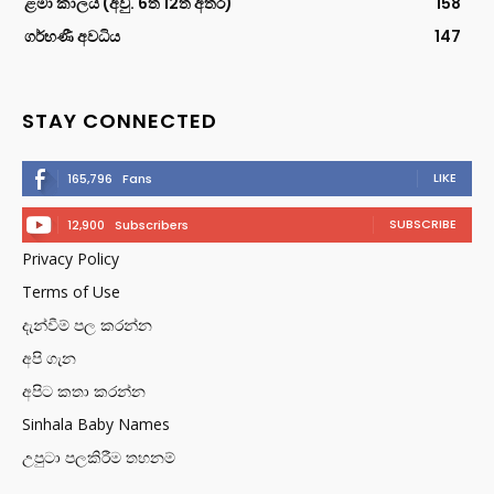
ළමා කාලය (අවු. 6ත් 12ත් අතර)
158
ගර්භණී අවධිය
147
STAY CONNECTED
LIKE
165,796
Fans
SUBSCRIBE
12,900
Subscribers
Privacy Policy
Terms of Use
දැන්වීම් පල කරන්න
අපි ගැන
අපිට කතා කරන්න
Sinhala Baby Names
උපුටා පලකිරීම තහනම්