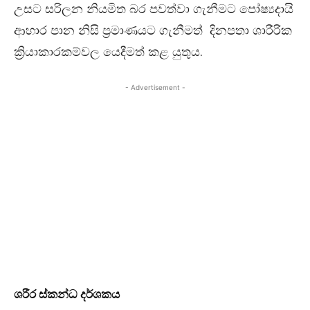
උසට සරිලන නියමිත බර පවත්වා ගැනීමට පෝෂ්‍යදායි
ආහාර පාන නිසි ප්‍රමාණයට ගැනීමත් දිනපතා ශාරීරික
ක්‍රියාකාරකම්වල යෙදීමත් කළ යුතුය.
- Advertisement -
ශරීර ස්කන්ධ දර්ශකය