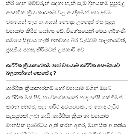
කිරි දෙන මව්වරුන් සඳහා හැකි සෑම දිනයකම සුපුරුදු
දෛනික ක්‍රියාකාරකම් වල යෙදීමෙන් සහ අවම
වශයෙන් පැය භාගයක් වෛද්‍ය උපදෙස් මත සුදුසු
ව්‍යායාම කිරීම යෝග්‍ය වේ. විශේෂයෙන් මෙය ගර්භණී
සමයේ සිදුවිය හැකි අනවශ්‍ය බර වැඩිවීම පාලනයටත්,
ප්‍රසුතිය පහසු කිරීමටත් උපකාරී වේ.
ශාරීරික ක්‍රියාකාරකම් හෝ ව්‍යායාම ශාරීරික සෞඛ්‍යයට
බලපාන්නේ කෙසේ ද ?
ශාරීරික ක්‍රියාකාරකම් හෝ ව්‍යායාම මගින් ඔබේ
ශාරීරික මස් පිඬු හා විශේෂයෙන් හෘද පේෂී ශක්තිමත්
කරන අතරම, සෑම ශරීර අවයවයකටම හොඳ රුධිර
සැපයුමක් ලබා දෙයි. ශාරීරික ක්‍රියා හා ව්‍යායාම
මානසික ප්‍රබෝධය ඇති කරන අතර, මානසික ආතතිය