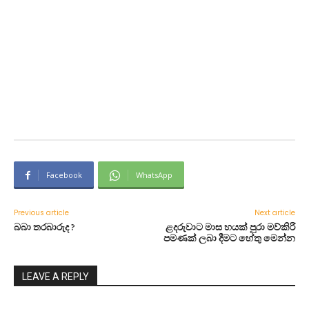
Facebook
WhatsApp
Previous article
Next article
බබා තරබාරුද ?
ළදරුවාට මාස හයක් පුරා මව්කිරි
පමණක් ලබා දීමට හේතු මෙන්න
LEAVE A REPLY