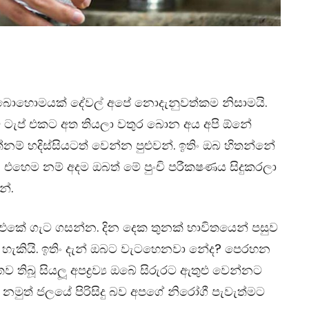
 බොහොමයක් දේවල් අපේ නොදැනුවත්කම නිසාමයි.
ම් ටැප් එකට අත තියලා වතුර බොන අය අපි ඕනේ
ම් හදිස්සියටත් වෙන්න පුළුවන්. ඉතිං ඔබ හිතන්නේ
? එහෙම නම් අදම ඔබත් මේ පුංචි පරීක‍ෂණය සිදුකරලා
්.
ැප් එකේ ගැට ගසන්න. දින දෙක තුනක් භාවිතයෙන් පසුව
ැකියි. ඉතිං දැන් ඔබට වැටහෙනවා නේද? පෙරහන
බූ සියලූ අපද්‍රව්‍ය ඔබේ සිරුරට ඇතුළු වෙන්නට
 නමුත් ජලයේ පිරිසිදු බව අපගේ නිරෝගී පැවැත්මට