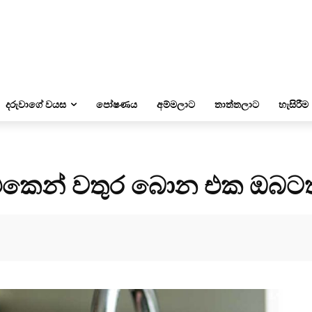
දරුවාගේ වයස
පෝෂණය
අම්මලාට
තාත්තලාට
හැසිරීම
 එකෙන් වතුර බොන එක ඔබටත් 