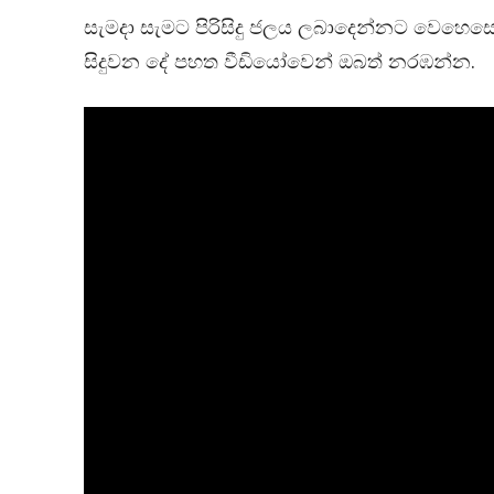
සැමදා සැමට පිරිසිදු ජලය ලබාදෙන්නට වෙහෙ
සිදුවන දේ පහත වීඩියෝවෙන් ඔබත් නරඹන්න.