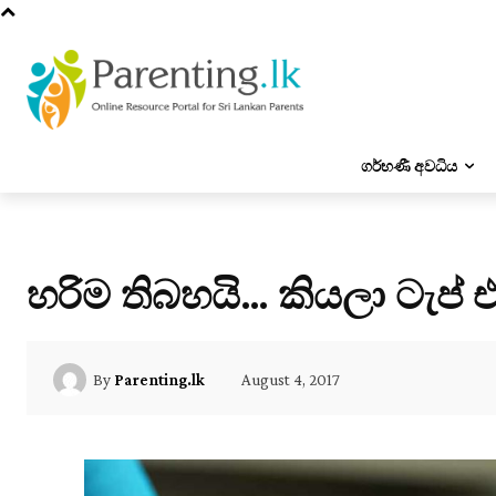
ගර්භණී අවධිය
හරිම තිබහයි… කියලා ටැප්
August 4, 2017
By
Parenting.lk