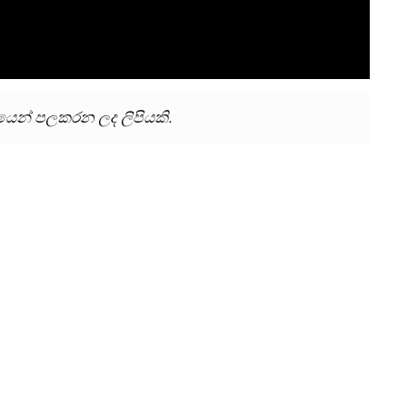
්වයෙන් පලකරන ලද ලිපියකි.