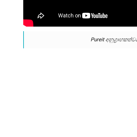
Pureit අනුග්‍රාහකත