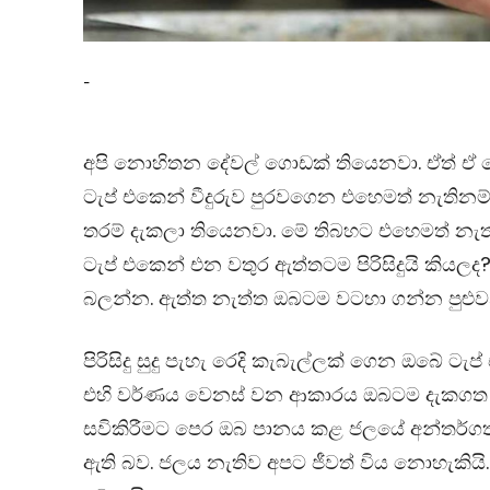
-
අපි නොහිතන දේවල් ගොඩක් තියෙනවා. ඒත් ඒ
ටැප් එකෙන් වීදුරුව පුරවගෙන එහෙමත් නැතින
තරම් දැකලා තියෙනවා. මේ තිබහට එහෙමත් නැත්න
ටැප් එකෙන් එන වතුර ඇත්තටම පිරිසිදුයි කියලද
බලන්න. ඇත්ත නැත්ත ඔබටම වටහා ගන්න පුළුවන
පිරිසිදු සුදු පැහැ රෙදි කැබැල්ලක් ගෙන ඔබේ ට
එහි වර්ණය වෙනස් වන ආකාරය ඔබටම දැකගත හ
සවිකිරීමට පෙර ඔබ පානය කළ ජලයේ අන්තර්ගතව ති
ඇති බව. ජලය නැතිව අපට ජීවත් විය නොහැකියි.