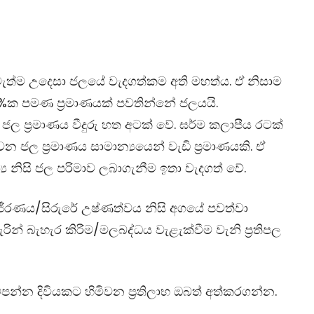
දි පැවැත්ම උදෙසා ජලයේ වැදගත්කම අති මහත්ය. ඒ නිසාම
60%ක පමණ ප්‍රමාණයක් පවතින්නේ ජලයයි.
ජල ප්‍රමාණය වීදුරු හත අටක් වේ. ඝර්ම කලාපීය රටක්
ජල ප්‍රමාණය සාමාන්‍යයෙන් වැඩි ප්‍රමාණයකි. ඒ
ය නිසි ජල පරිමාව ලබාගැනීම ඉතා වැදගත් වේ.
 ජීරණය/සිරුරේ උෂ්ණත්වය නිසි අගයේ පවත්වා
ුරින් බැහැර කිරීම/මලබද්ධය වැළැක්වීම වැනි ප්‍රතිපල
සම්පන්න දිවියකට හිමිවන ප්‍රතිලාභ ඔබත් අත්කරගන්න.