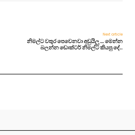
Next article
නිමල්ට වතුර පෙවෙනවා අඩුයිලු … මෙන්න
බලන්න ඩොක්ටර් නිමල්ට කියපු දේ..