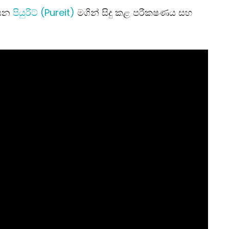
සෙන
පියුරිට් (Pureit)
මගින් සිදු කළ පරීක‍ෂණය සහ