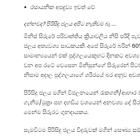
රසායනික අපද්‍රව්‍ය ඉවත් වේ
දන්නවද? පිරිසිදු ජලය අපිට නැතිවම බෑ ….
මිනිස් සිරුරේ පරිවෘත්තිය ක්‍රියාවලිය නිසි පරි
ජලය අත්‍යවශ්‍ය සාධකයකි. අපේ සිරුරේ බරින් 
සාමාන්‍යයෙන් එක් පුද්ගලයෙකුහට දිනකට අවශ්‍ය 
වන අප රටේ වෙසෙන මිනිසුන්ගේ සිරුරෙන් පිටවන 
නිසාම අදාල පුද්ගලයාගේ ශරීරයේ බර අනුව අවශ්‍
පිරිසිදු ජලය මගින් විජලනයෙන් රැකගනී/ආහාර
ගැනීම/මුත්‍රා සහ දහඩිය වශයෙන් අනවශ්‍ය දේ සිර
මෙන්ම සිරුරට ගුනදායකය.
සැමවිටම පිරිසිදු ජලය වීදුරුවක් මගින් සෞඛ්‍ය 