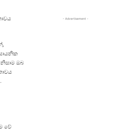
ාතාවය
- Advertisement -
්,
රසායනික
 ඒ නිසාම ඔබ
රතාවය
.
ම වේ