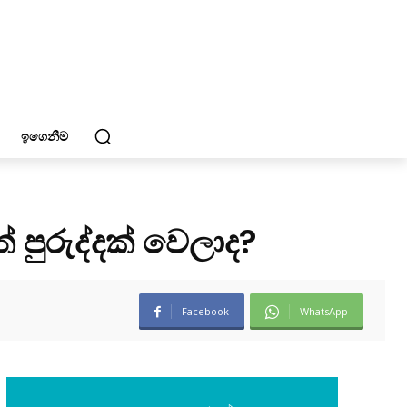
ඉගෙනීම
පුරුද්දක් වෙලාද?
Facebook
WhatsApp