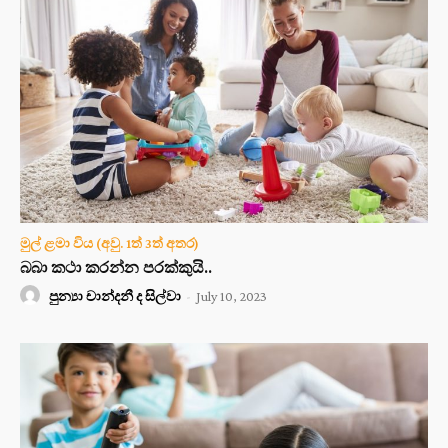
මුල් ළමා විය (අවු. 1ත් 3ත් අතර)
බබා කථා කරන්න පරක්කුයි..
පුන්‍යා චාන්දනී ද සිල්වා
-
July 10, 2023