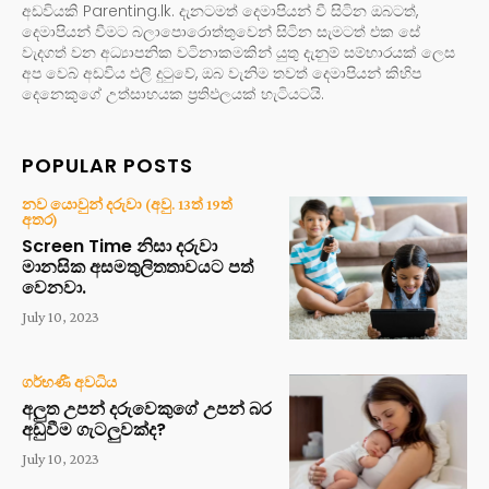
අඩවියකි Parenting.lk. දැනටමත් දෙමාපියන් වී සිටින ඔබටත්,
දෙමාපියන් වීමට බලාපොරොත්තුවෙන් සිටින සැමටත් එක සේ
වැදගත් වන අධ්‍යාපනික වටිනාකමකින් යුතු දැනුම් සම්භාරයක් ලෙස
අප වෙබ් අඩවිය එලි දුටුවේ, ඔබ වැනිම තවත් දෙමාපියන් කිහිප
දෙනෙකුගේ උත්සාහයක ප්‍රතිඵලයක් හැටියටයි.
POPULAR POSTS
නව යොවුන් දරුවා (අවු. 13ත් 19ත්
අතර)
Screen Time නිසා දරුවා
මානසික අසමතුලිතතාවයට පත්
වෙනවා.
July 10, 2023
ගර්භණී අවධිය
අලුත උපන් දරුවෙකුගේ උපන් බර
අඩුවීම ගැටලුවක්ද?
July 10, 2023