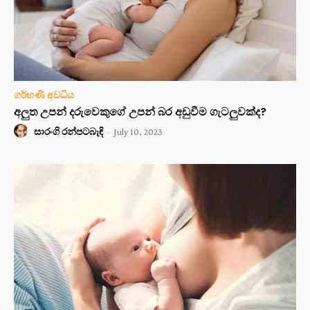
ගර්භණී අවධිය
අලුත උපන් දරුවෙකුගේ උපන් බර අඩුවීම ගැටලුවක්ද?
සාරංගි රන්පටබැඳි
-
July 10, 2023