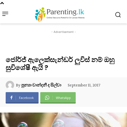
- Advertisement -
ජෝර්ජ් ඇලෙක්සැන්ඩර් ලුවිස් නම් ඔහු
සුවිශේෂී ඇයි ?
September 11, 2017
By
පුන්‍යා චාන්දනී ද සිල්වා
Facebook
WhatsApp