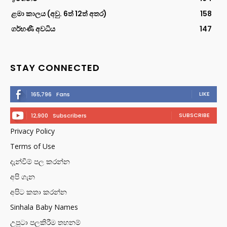
ළමා කාලය (අවු. 6ත් 12ත් අතර)
158
ගර්භණී අවධිය
147
STAY CONNECTED
LIKE
165,796
Fans
SUBSCRIBE
12,900
Subscribers
Privacy Policy
Terms of Use
දැන්වීම් පල කරන්න
අපි ගැන
අපිට කතා කරන්න
Sinhala Baby Names
උපුටා පලකිරීම තහනම්