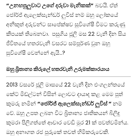
“උනහපුලුවාට උගේ දරුවා මැනිකක්”
බවයි. ඒත්
ජෝර්ජ් ඇලෙක්සැන්ඩර් ලුවිස් නම් ඔහු ලෝකයේ
අනිකුත් දරුවන්ට සාපේක්ෂව සුවිශේෂී වීමට කරුණු
කීපයක් තිබෙනවා. පසුගිය ජූලි මස 22 වැනි දින සිය
ජීවිතයේ හතරවැනි වසරට සම්පූර්ණ වුන ඔහු
සුවිශේෂී වෙන්නේ ඇයි…?
ඔහු බ්‍රිතාන්‍ය කිරුලේ හතරවැනි උරුමක්කාරයාය
2013 වසරේ ජූලි මාසයේ 22 වැනි දින එංගලන්තයේ
කේට් මිඩ්ල්ටන් විසින් ලොවට දායාද කළ මෙම පුත්
කුමරු නමින්
“ජෝර්ජ් ඇලෙක්සැන්ඩර් ලුවිස් ”
නම්
වේ. ඔහු උපත ලබන විට බ්‍රිතාන්‍ය ජාතිකයන් බිලිඳු
කුමරා පිලිගත්තේ ආචාර වෙඩි මුර 21 ක් පවත්වමින්ය.
ඔහු අනාගත රජ පුරුකේ තවත් හිමිකරුවෙකි.