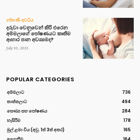
ගර්භණී අවධිය
දරුවා වෙනුවෙන් කිරි එරෙන
අම්මලාගේ පෝෂණයට කෘතිම
ආහාර පාන අවශ්‍යමද?
July 10, 2023
POPULAR CATEGORIES
අම්මලාට
736
තාත්තලාට
494
සෞඛ්‍ය සහ පෝෂණය
284
හැසිරීම
178
මුල් ළමා විය (අවු. 1ත් 3ත් අතර)
165
ඉගෙනීම
164