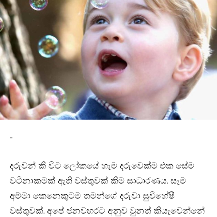
-
දරුවන් කී විට ලෝකයේ හැම දරුවෙක්ම එක සේම
වටිනාකමක් ඇති වස්තුවක් කීම සාධාරණය. සෑම
අම්මා කෙනෙකුටම තමන්ගේ දරුවා සුවිහේෂී
වස්තුවක්. අපේ ජනවහරට අනුව වුනත් කියැවෙන්නේ