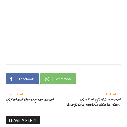
Facebook
WhatsApp
Previous article
Next article
දරුවන්ගේ හිත හඳුනන පොත්
දරුවෙක් ප්‍රබන්ධ පොතක්
කියැව්වාට ආවේශ වෙන්න එපා…
LEAVE A REPLY