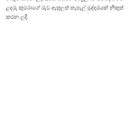
ළදරු කුමරාගේ රුව ඇතුලත් තැපැල් මුද්දරයක් නිකුත්
කරන ලදී.