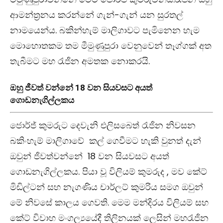
ආමන්ත්‍රනය කරන්නේ ගැන්-ගැන් යන සුරතල්
නාමයෙන්ය. බකින්හැම් මාලිගාවට පැමිනෙන හැම
මොහොතකම තම මීමුණුපුරා වෙනුවෙන් තෑග්ගක් අත
තැබීමට මහ රැජින අමතක නොකරයි.
ඔහු ජීවත් වන්නේ 18 වන සියවසට අයත්
ගොඩනැගිල්ලකය
ජොර්ජ් කුමරුට දෙවැනි එලිසබෙත් රැජින නිවසන
බකිංහැම් මාලිගාවේ කල් ගෙවීමට හැකි වුනත් දැන්
ඔවුන් ජිවත්වන්නේ 18 වන සියවසට අයත්
ගොඩනැගිල්ලකය. පියා වූ විලියම් කුමරුද , මව කේට්
මිඩිල්ටන් සහ නැගණිය චාර්ලට් කුමරිය සමග ඔවුන්
මේ නිවසේ කාලය ගෙවති. මෙම මන්දිරය විලියම් සහ
කේට් විවාහ මංගල්‍යයේදී තිලිනයක් ලෙසින් මහරැජින