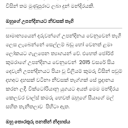
විසින් තම මුණුපුරාට ලබා දුන් මන්දිරයකි.
ඔහුගේ උපන්දිනයට නිවසක් තෑගි
සාමාන්‍යයෙන් දරුවන්ගේ උපන්දිනය වෙනුවෙන් තෑගි
ලෙස ලැබෙන්නේ සෙල්ලම් බඩු හෝ වෙනත් ළමා
ලෝකයට ගැලපෙන ත්‍යාගයන් වේ. එහෙත් ජෝර්ජ්
කුමරාගේ උපන්දිනය වෙනුවෙන් 2015 වසරේ සිය
දෙවැනි උපන්දිනයට පියා වූ විලියම් කුමරු විසින් පවුම්
දහඅට දහසක් වටිනා නිවසක් තෑග්ගක් සේ ප්‍රදානය
කරන ලදී. වික්ටෝරියානු යුගයට අයත් මෙම මන්දිරය
කෙලවර චාල්ස් කමරු හෙවත් ඔහුගේ සීයාගේ මල්
සහිත තැනිතලාව පිහිටා ඇත.
ඔහු තොරතුරු පනතින් නිදහස්ය