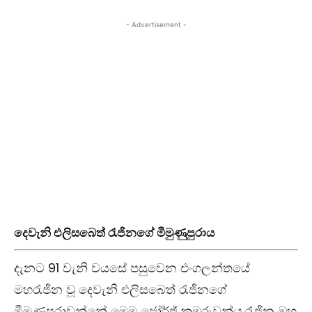
- Advertisement -
දෙවැනි එලිසබෙත් රැජිනගේ මීමුණුපුරාය
දැනට 91 වැනි වයසේ පසුවෙන එංගලන්තයේ
මහරැජින වූ දෙවැනි එලිසබෙත් රැජිනගේ
මීමුණුපුරාවන්නේ මෙම ජෝර්ජ් කුමරුවන්ය.රැජින ඔහු