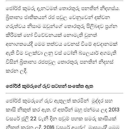
ජෝර්ජ් කුමරු දැනටමත් තොරතුරු පනතින් නිදහස්ය.
බ්‍රිතාන්‍ය ජාතිකයන් රජ පවුල වෙනුවෙන් දක්වන
ගරුත්වය නිසාම ඔවුන්ගේ තොරතුරු පිලිබඳව ප්‍රශ්න
කිරීමක් හෝ විවේචනයක් නොමැති වුනත්
අනාගතයේදී මෙම තත්වය වෙනස් වීමේ අවදානමක්
ඇති වීම වලක්වා ලනු වස් ටෝනි බ්ලෙයාර් අගමැති
විසින් බ්‍රිතාන්‍ය රජපවුල තොරතුරු පනතින් නිදහස්
කරන ලදී.
ජෝර්ජ් කුමරුගේ රුව සටහන් සංකේත ඇත
ජෝර්ජ් කුමරුගේ රුව ඇතුලත් කරමින් මුද්දර සහ
කාසි නිකුත් කර ඇත. ඒ අතරින් ඔහු ජන්මය ලද 2013
වසරේ ජූලි 22 වැනි දින පවුම් පහක සමරු කාසියක්
නිකුත් කරන ලදී. 2016 වසරේ අප්‍රේල් මාසයේදී මෙම