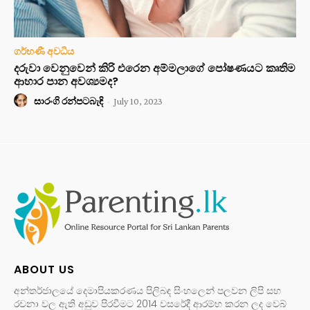
ගර්භණී අවධිය
දරුවා වෙනුවෙන් කිරි එරෙන අම්මලාගේ පෝෂණයට කෘතිම
ආහාර පාන අවශ්‍යමද?
සාරංගි රන්පටබැඳි
-
July 10, 2023
ABOUT US
අන්තර්ජාලයේ දෙමාපියකරණය පිලිබඳ සිංහලෙන් පලවන ලිපි සහ
රචනා වල ඇති අඩුව පිරවීමට 2014 වසරේදී ආරම්භ කරන ලද වෙබ්