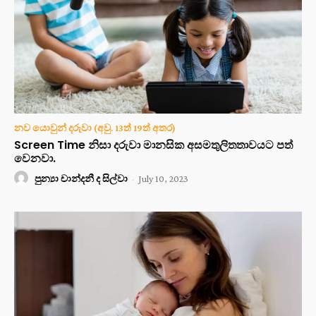
නව යොවුන් දරුවා (අවු. 13ත් 19ත් අතර)
Screen Time නිසා දරුවා මානසික අසමතුලිතතාවයට පත්
වෙනවා.
පුන්‍යා චාන්දනී ද සිල්වා
-
July 10, 2023