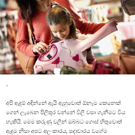
-
අපි ඇඳුම් අඳින්නේ ඇයි ඇහුවොත් ඕනෑම කෙනෙක්
ගෙන් ලැබෙන පිලිතුර වන්නේ විලි වසා ගැනීමට විය
හැකියි. මෙම කරුණු වලින් ඔබ්බට ගොස් හිතුවොත්
ඇඳුම නිසා අපට අලංකාරය, සදාචාරය වගේම