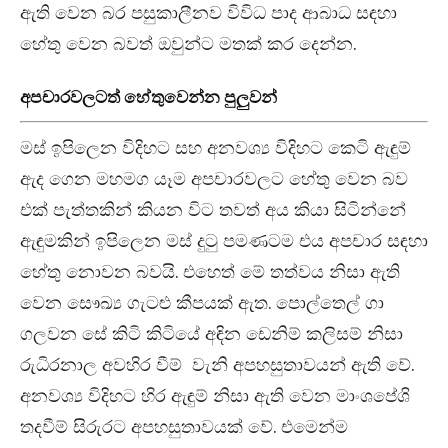
ඇති වෙන බර පසුකාලීනව විවිධ පාද ආබාධ සඳහා
හේතු වෙන බවත් ඔවුන්ට මතක් කර දෙන්න.
අපචාරවලටත් හේතුවෙන්න පුලුවන්
මස් ඉපිලෙන විදිහට සහ අනවශ්‍ය විදිහට කෙටි ඇඳුම්
ඇද ගෙන මහමග යෑම අපචාරවලට හේතු වෙන බව
එක් පැත්තකින් කියන විට තවත් අය කියා සිටින්නේ
ඇඳුමකින් ඉපිලෙන මස් දුටු පමණටම එය අපචාර සඳහා
හේතු නොවන බවයි. එහෙත් මේ තත්වය නිසා ඇති
වෙන සෞඛ්‍ය ගැටළු කීපයක් ඇත. පොල්තෙල් ගා
ගලවන සේ කිටි කිටියේ අඳින ඩෙනිම් කලිසම් නිසා
රුධිරනාල අවහිර වීම් වැනි අපහසුතාවයන් ඇති වේ.
අනවශ්‍ය විදිහට හිර ඇඳුම් නිසා ඇති වෙන මාංශපේශි
තදවීම් සිරුරට අපහසුතාවයක් වේ. එමෙන්ම