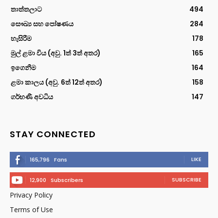
තාත්තලාට
494
සෞඛ්‍ය සහ පෝෂණය
284
හැසිරීම
178
මුල් ළමා විය (අවු. 1ත් 3ත් අතර)
165
ඉගෙනීම
164
ළමා කාලය (අවු. 6ත් 12ත් අතර)
158
ගර්භණී අවධිය
147
STAY CONNECTED
LIKE
165,796
Fans
SUBSCRIBE
12,900
Subscribers
Privacy Policy
Terms of Use