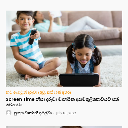
නව යොවුන් දරුවා (අවු. 13ත් 19ත් අතර)
Screen Time නිසා දරුවා මානසික අසමතුලිතතාවයට පත්
වෙනවා.
පුන්‍යා චාන්දනී ද සිල්වා
-
July 10, 2023