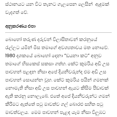
ස්ථානයට යන විට තැනට ගැලපෙන ලෙසින් ඇඳුමක්
වැදගත් වේ.
අනුකරණය එපා
බොහෝ තරුණ දරුවන් විලාසිතාවන් කරනුයේ
රැල්ලට යමින් මිස තමාගේ අවශ්‍යතාවය මත නොවේ.
1980 දශකයේ බොහෝ දෙනා “ඩයනා කට්” අනුව
තමාගේ හිසකෙස් සකසා ගත්හ. කේට් කුමරිය අඩි උස
පාවහන් පළඳන නිසා අපේ දියනිවරුන්ද එම අඩි උස
පාවහන් සොයන්න වූහ. කේට් කුමරිය පයින් ගමනක්
නොමැති නිසා අඩි උස පාවහන් ඇයට කිසිම පීඩාවක්
ඇති කරනු නොලැබේ. එතේ අපේ දියනිවරුන්ට ගමන්
කිරීමට ඇත්තේ පටු මාවත්ව ගල් බොරළු සහිත පටු
මාවත්වලය. මෙම පාවහන් පැළඳ යෑම නිසා විලුඹට