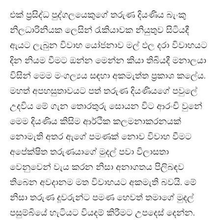
එක් ප්‍රසිද්ධ පුද්ගලයෙකුගේ තරුණ දියණිය බැංකු
නිලධාරිනියක ලෙසින් රැකියාවක නියුතුව සිටියදී
ඇයට ලැබුන විවාහ යෝජනාව මල් ඵල දරා විවාහයට
දින නියම වීමට ඔන්න මෙන්න කියා තිබියදී මනාලයා
විසින් මෙම මංගල්‍යය සඳහා අකමැත්ත ප්‍රකාශ කලේය.
මහත් අපහසුතාවයට පත් තරුණ දියණියගේ පවුලේ
උදවිය මේ ගැන තොරතුරු සොයන විට ආරංචි වුනේ
මෙම දියණිය කිසිම ආර්ථික කලමනාකරනයක්
නොමැති අතර ඇගේ පමණක් නොව විවාහ වීමට
අපේක්ෂිත තරුණයාගේ මුදල් පවා විලාසතා
වෙනුවෙන් වැය කරන නිසා අනාගතය පිලිබඳව
තිබෙන අවදානම මත විවාහයට අකමැති බවයි. මේ
නිසා තරුණ දූවරුන්ට පමණ හෙවත් තමාගේ මුදල්
පසුම්බියේ හැටියට වියදම් කිරීමට උපදෙස් දෙන්න.