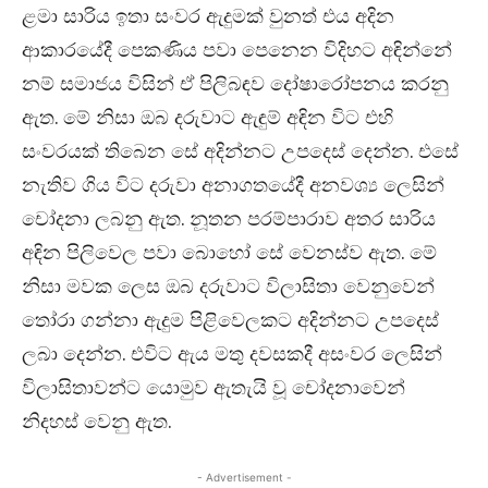
ළමා සාරිය ඉතා සංවර ඇදුමක් වුනත් එය අදින
ආකාරයේදී පෙකණිය පවා පෙනෙන විදිහට අඳින්නේ
නම් සමාජය විසින් ඒ පිලිබඳව දෝෂාරෝපනය කරනු
ඇත. මේ නිසා ඔබ දරුවාට ඇඳුම් අඳින විට එහි
සංවරයක් තිබෙන සේ අදින්නට උපදෙස් දෙන්න. එසේ
නැතිව ගිය විට දරුවා අනාගතයේදී අනවශ්‍ය ලෙසින්
චෝදනා ලබනු ඇත. නූතන පරම්පාරාව අතර සාරිය
අඳින පිලිවෙල පවා බොහෝ සේ වෙනස්ව ඇත. මේ
නිසා මවක ලෙස ඔබ දරුවාට විලාසිතා වෙනුවෙන්
තෝරා ගන්නා ඇදුම පිළිවෙලකට අදින්නට උපදෙස්
ලබා දෙන්න. එවිට ඇය මතු දවසකදී අසංවර ලෙසින්
විලාසිතාවන්ට යොමුව ඇතැයි වූ චෝදනාවෙන්
නිදහස් වෙනු ඇත.
- Advertisement -