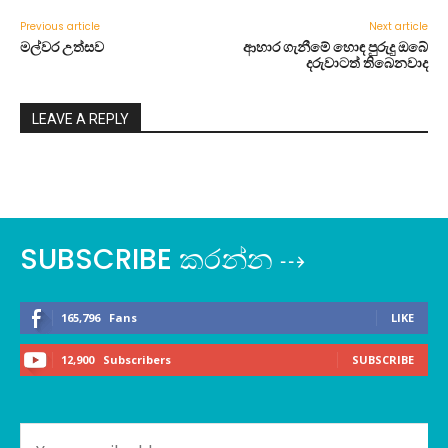
Previous article
Next article
මල්වර උත්සව
ආහාර ගැනීමේ හොඳ පුරුදු ඔබේ
දරුවාටත් තිබෙනවාද
LEAVE A REPLY
SUBSCRIBE කරන්න ⇢
165,796
Fans
LIKE
12,900
Subscribers
SUBSCRIBE