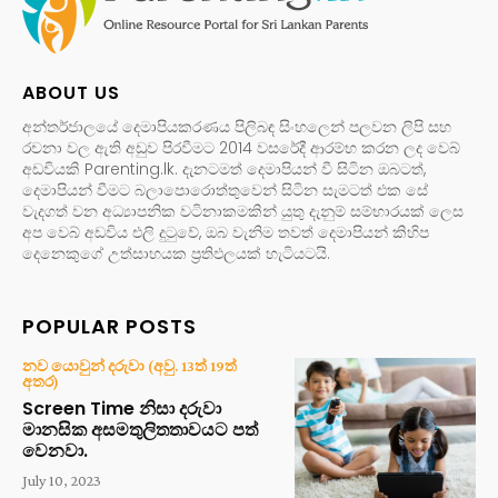
ABOUT US
අන්තර්ජාලයේ දෙමාපියකරණය පිලිබඳ සිංහලෙන් පලවන ලිපි සහ
රචනා වල ඇති අඩුව පිරවීමට 2014 වසරේදී ආරම්භ කරන ලද වෙබ්
අඩවියකි Parenting.lk. දැනටමත් දෙමාපියන් වී සිටින ඔබටත්,
දෙමාපියන් වීමට බලාපොරොත්තුවෙන් සිටින සැමටත් එක සේ
වැදගත් වන අධ්‍යාපනික වටිනාකමකින් යුතු දැනුම් සම්භාරයක් ලෙස
අප වෙබ් අඩවිය එලි දුටුවේ, ඔබ වැනිම තවත් දෙමාපියන් කිහිප
දෙනෙකුගේ උත්සාහයක ප්‍රතිඵලයක් හැටියටයි.
POPULAR POSTS
නව යොවුන් දරුවා (අවු. 13ත් 19ත්
අතර)
Screen Time නිසා දරුවා
මානසික අසමතුලිතතාවයට පත්
වෙනවා.
July 10, 2023