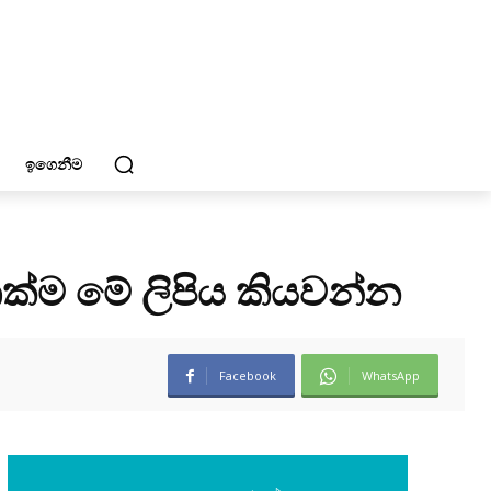
ඉගෙනීම
්ම මේ ලිපිය කියවන්න
Facebook
WhatsApp