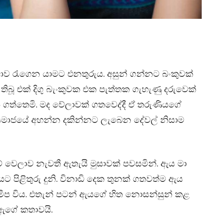
ා මාව රැගෙන යාමට එනතුරුය. අසුන් ගන්නට බංකුවක්
ිබූ එක් දිගු බැංකුවක එක පැත්තක ගැහැණු දරුවෙක්
න් ගත්තෙමි. මද වේලාවක් ගතවෙද්දී ඒ තරුණියගේ
 සමාජයේ අහන්න දකින්නට ලැබෙන දේවල් නිසාම
ෙලාව නැවතී ඇතැයි මුසාවක් පවසමින්. ඇය මා
පිළිතුරු දුනි. විනාඩි දෙක තුනක් ගතවත්ම ඇය
ීප විය. එතැන් පටන් ඇයගේ හිත නොසන්සුන් කළ
 ඇගේ කතාවයි.