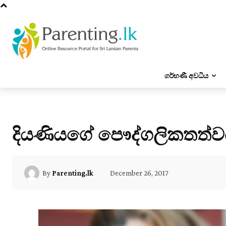
ගර්භණී අවධිය
දියණියගේ පෞද්ගලිකතත්ව
December 26, 2017
By
Parenting.lk