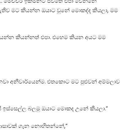
්… මෙච්චර ඉක්මනට ජිවිතේ එපා වෙන්නේ
ිව මට කියන්න ඔයාට වුනේ මොකද්ද කියලා, මම
 යන්න කියන්නත් එපා. එහෙම කියන අයට මම
නවා අනිවාර්යෙන්ම. එතකොට මට පුළුවන් අම්මලාව
අපි ඉස්සෙල්ල බලමු ඔයාට මොකද උනේ කියලා.”
ිම ආසාවක් ගැන නොහිතන්නේ,”