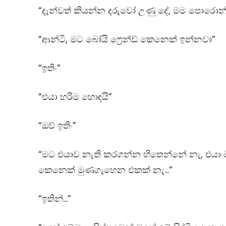
“දැන්වත් කියන්න දරුවෝ උණු දේ, මම පොරොන
“ආන්ටි, මට බෝයි ෆ්‍රෙන්ඩ් කෙනෙක් ඉන්නවා”
“ඉතිං”
“එයා හරිම හොඳයි”
“ඔව් ඉතිං”
“මට එයාව නැති කරගන්න හිතෙන්නේ නැ, එයා 
කෙනෙක් මුණගැහෙන එකක් නැ…”
“ඉතින්…”