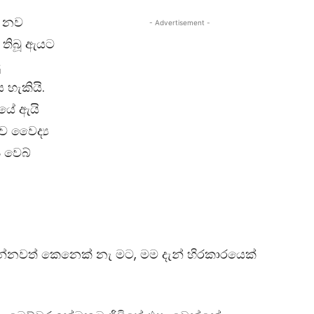
ි නව
- Advertisement -
ව තිබූ ඇයට
ු
 හැකියි.
ුයේ ඇයි
ව වෛද්‍ය
 වෙබ්
යන්නවත් කෙනෙක් නැ මට, මම දැන් හිරකාරයෙක්