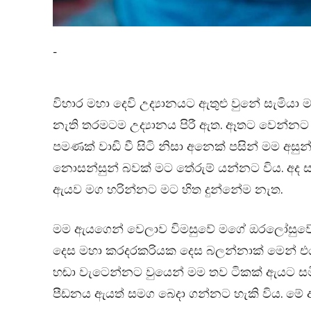
-
විහාර මහා දෙවි උද්‍යානයට ඇතුළු වුනේ සැමිය
නැති තරමටම උද්‍යානය පිරී ඇත. ඈතට වෙන්නට ත
පමණක් වාඩි වී සිටි නිසා අනෙක් පසින් මම අසු
නොසන්සුන් බවක් මට තේරුම් යන්නට විය. අද
ඇයව මග හරින්නට මට හිත දුන්නේම නැත.
මම ඇයගෙන් වෙලාව විමසුවේ මගේ ඔරලෝසුවේ ව
දෙස මහා කරදරකරියක දෙස බලන්නාක් මෙන් එයට 
හඬා වැටෙන්නට වුයෙන් මම තව ටිකක් ඇයට සම
පීඩනය ඇයත් සමග බෙදා ගන්නට හැකි විය. මේ