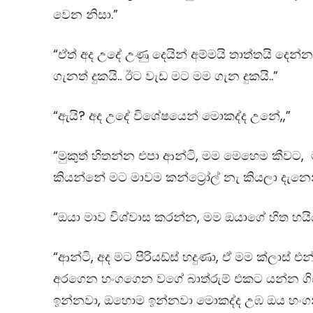
වෙන නිසා.”
“ඒත් අද උදේ උණු දෙයින් අම්මයි තාත්තයි දෙන
ගැනත් දුකයි.. ඊට වැඩ මට මම ගැන දුකයි..”
“ඇයි? අද උදේ විශේෂයෙන් මොකද්ද උනේ,,”
“මුකුත් හිතන්න එපා ආන්ටි, මම මෙහෙම කීවට,
කියන්නේ මට මාවම කන්ට්‍රෝල් නැ කියලා දැනෙ
“ඔයා මාව විශ්වාස කරන්න, මම ඔයාගේ හිත හය
“ආන්ටි, අද මට පිරියඩ්ස් හදුණා, ඒ මම ක්ලාස් එ
අරගෙන හංගගෙන වගේ බාත්රුම් එකට යන්න ගියා
ඉන්නවා, ඔහොම ඉන්නවා මොකද්ද උඹ ඔය හංගන්