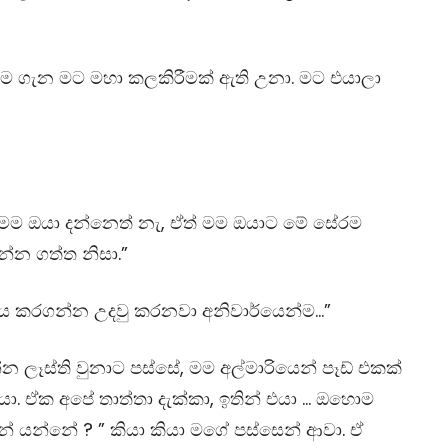
්නම ගැන මට මහා කලකිරීමක් ඇති උනා. මට එයාලා
 මම ඔයා දන්නෙත් නැ, ඒත් මම ඔයාට මේ සේරම
න්න ගත්ත නිසා.”
ිය කරගන්න උදවු කරනවා අනිවාර්යෙන්ම…”
න්න ලෑස්ති වුනාට පස්සේ, මම අල්මාරියෙන් පෑඩ් එකක්
. ඒක අපේ තාත්තා දැක්කා, ඉතින් එයා … ඔහොම
 යන්නේ ? ” කියා කියා මගේ පස්සෙන් ආවා. ඒ