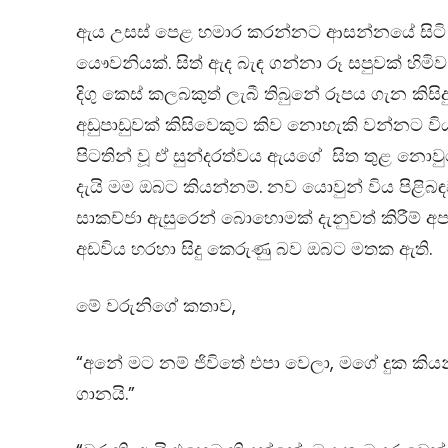
ඇය උසස් පෙළ හමාර කරන්නට ආසන්නයේ සිට
යෞවනියක්. සිත් ඇද බැඳ ගන්නා රූ සපුවක් හිමි
දිගු කෙස් කලබකුත් ලැබී තිබුනේ රූපය ගැන කිසිද
අඩුපාඩුවක් කිසිවෙකුට කිව නොහැකි වන්නට විය
පිටතින් වූ ඒ සුන්දරත්වය ඇයගේ සිත තුළ නොව
දැයි මම ඔබට කියන්නම්. නව යොවුන් විය පිළිබඳ
සාකච්ජා ඇසුරෙන් බොහොමක් දැනුවත් කිරීම් අප
අඩවිය හරහා සිදු කෙරුණු බව ඔබට මතක ඇති.
මේ වරුනිගේ කතාව,
“අනේ මට නම් ජිවිතේ එපා වෙලා, මගේ දුක කි
ගානයි.”