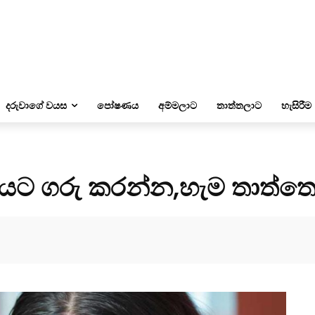
දරුවාගේ වයස
පෝෂණය
අම්මලාට
තාත්තලාට
හැසිරීම
යට ගරු කරන්න,හැම තාත්තෙක