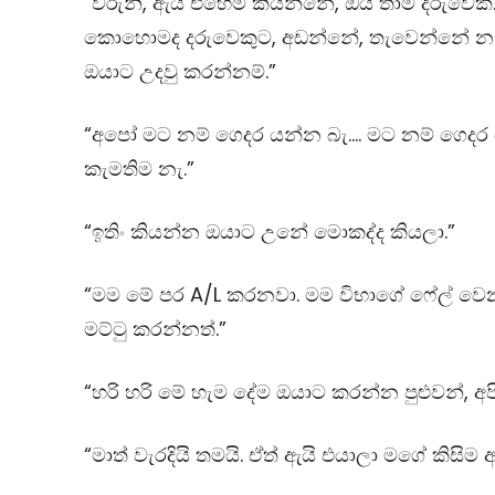
“වරුනි, ඇයි එහෙම කියන්නේ, ඔය තාම දරුවෙක
කොහොමද දරුවෙකුට, අඩන්නේ, තැවෙන්නේ නැත
ඔයාට උදවු කරන්නම්.”
“අපෝ මට නම් ගෙදර යන්න බැ…. මට නම් ගෙදර
කැමතිම නැ.”
“ඉතිං කියන්න ඔයාට උනේ මොකද්ද කියලා.”
“මම මේ පර A/L කරනවා. මම විභාගේ ෆේල් වෙ
මට්ටු කරන්නත්.”
“හරි හරි මේ හැම දේම ඔයාට කරන්න පුළුවන්, 
“මාත් වැරදියි තමයි. ඒත් ඇයි එයාලා මගේ කිස