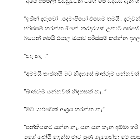
“අපේ අම්මලා පිස්සුවෙන් වගේ මේ සිද්ධිය දැන 
“ඉතින් දරුවෝ …දෙමාපියෝ එහෙම තමයි… දරුව
පරිස්සම් කරන්න ඕනේ. කරදරයක් උනාට පස්සේ
බයෙන් තමයි එයාල ඔයාව පරිස්සම් කරන්න දග
“නැ නැ …”
“අම්මයි තාත්තයි මට නිදහසේ බාත්රුම් යන්නවත
“බාත්රුම් යන්නවත් නිදහසක් නැ…”
“මට යාළුවෙක් ආශ්‍රය කරන්න නැ”
“පන්තියකට යන්න නැ, යන යන තැන අම්මා හරි
මගේ බෝයි ෆ්‍රෙන්ඩ් මාව මුණ ගැහෙන්න මේ දවස