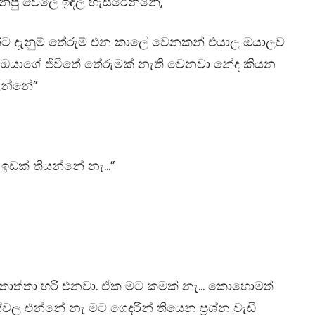
ගනිපු වෙලේ ඉඳල හැසිරෙන්නේ,”
න්ට දැනුම් තේරුම් එන කාලේ වෙනකන් එයාල ඔයාලව
 ඔයාගේ ජිවිතේ තේරුමක් නැති වෙනවා නේද කියන
ලන්නේ”
් ඉඩක් තියන්නේ නැ…”
 තාත්තා හරි එනවා. ඒක මට කමක් නැ… කොහොමත්
්වල එන්නේ නැ මට ගෙදරින් තියෙන ප්‍රශ්න වැඩි