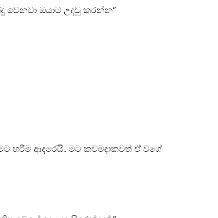
්දු වෙනවා ඔයාට උදවු කරන්න”
මට හරිම ආදරෙයි.. මට කවමදාකවත් ඒ වගේ