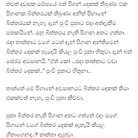
තවත් දවසක මේසයේ බත් පිගන් දෙකක් තිබුණා. එක
පිගානක බිත්තරයක් තිබුණා. අනිත් පිඟානේ
බිත්තරයක් නැහැ. දැන් පුංචි පුතාට එදා අත්දැකීම
මතකයිනේ.. ඔහු බිත්තරය නැති පිගාන අතට ගත්තා.
එදා තාත්තාට වගේ මටත් දැන් පිගාන අන්තිමෙන්
බිත්තර දෙකක් පෑදෙයි කියල පුංචි පුතා හිතුවා. දැන් බත්
සේරම අවසානයි. ”ඒත් කෝ ….එදා තාත්තාට වඩා
බිත්තර දෙකක්…” පුංචි පුතාට හිතුනා…
තාත්තේ මේ පිගානේ අවසානයට බිත්තර දෙකක් තියා
එකක්වත් නැහැ. පුංචි පුතා කිව්වා..
පුතා බිත්තර නැති පිගාන අතට ගත්තේ එදා මගේ
පිගානේ වගේ බිත්තර දෙකක් ඇතැයි කියල
හිතාගෙනද…? තාත්තා ඇහුවා.