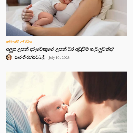
ගර්භණී අවධිය
අලුත උපන් දරුවෙකුගේ උපන් බර අඩුවීම ගැටලුවක්ද?
සාරංගි රන්පටබැඳි
-
July 10, 2023