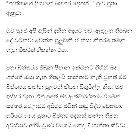
”තාත්තාගේ පිගානේ බිත්තර දෙකක්….” පුංචි පුතා
ඇහුවා…
ඔව් පුතේ අපි ඇසින් දකින දෙයට වඩා ඇතුලත තිබෙන
දේ වටිනවා වෙන්න පුලුවනි. ඒ නිසා නිතරම තමන්
ගැන විතරත් හිතන්න එපා.
පුතා බිත්තරය තිබුන පිඟාන ඉක්මනට ගිහින් බදා
ගත්තේ ඔයා ගැන හිතලයි. තාත්තාට නැති වුනත් මට
බිත්තරය කන්න පුලුවන් කියන සිතුවිල්ල නිසා ඔබ
ඉස්සර වුනා. ඒත් පුතේ අපි ආත්මාර්ථකාමී වීමෙන්
සමහර වෙලාවට අපිටම එයින් පාඩු සිද්ධ වෙනවා.
හරියට මයෙ පුතාට බිත්තර දෙකක් කන්න තිබුන
අවස්ථාව අහිමි වුණා වගෙයි නේද…? තාත්තා කිව්වා.