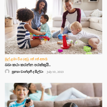
මුල් ළමා විය (අවු. 1ත් 3ත් අතර)
බබා කථා කරන්න පරක්කුයි..
පුන්‍යා චාන්දනී ද සිල්වා
-
July 10, 2023