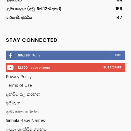
ඉගෙනීම
164
ළමා කාලය (අවු. 6ත් 12ත් අතර)
158
ගර්භණී අවධිය
147
STAY CONNECTED
LIKE
165,796
Fans
SUBSCRIBE
12,900
Subscribers
Privacy Policy
Terms of Use
දැන්වීම් පල කරන්න
අපි ගැන
අපිට කතා කරන්න
Sinhala Baby Names
උපුටා පලකිරීම තහනම්