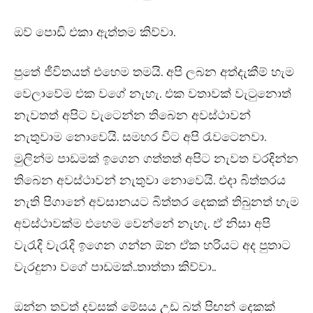
ඔව් පොඩි එකා ඇත්තම කිව්වා.
පුතේ ජීවිතයත් එහෙම තමයි. අපි ලබන අත්දැකීම් හැම
වෙලාවේම එක වගේ නැහැ. එක වතාවක් වැටුනොත්
නැවතත් අපිට වැටෙන්න තිබෙන අවස්ථාවන්
නැතුවාම නොවෙයි. සමහර විට අපි රැවටෙනවා.
මුලින්ම පාඩමක් ඉගෙන ගත්තත් අපිට නැවත වරදින්න
තිබෙන අවස්ථාවන් නැතුවා නොවෙයි. එදා බිත්තරය
නැති පිගානේ අවසානයට බිත්තර දෙකක් තිබුනත් හැම
අවස්ථාවක්ම එහෙම වෙන්නේ නැහැ. ඒ නිසා අපි
වැරැදි වැරැදි ඉගෙන ගන්න ඕන ඒක හරියට අද පුතාට
වැරදුනා වගේ පාඩමක්..තාත්තා කිව්වා..
ඔන්න තවත් දවසක් මේසය උඩ බත් පිඟන් දෙකක්