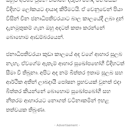
විදිහට ලෝකයට දායාද කිරීමටයි. ඒ වෙනුවෙන් පියා
විසින් චීන ජනාධිපතිවරයාට බාල කාලයේදී ලබා දුන්
දැනමුතුකම් ගැන ඔහු අදටත් කතා කරන්නේ
බොහොම ආඩම්බරයෙන්.
ජනාධිපතිවරයා කුඩා කාලයේ අද වගේ ආහාර සුලබ
නැහැ. ඒවගේම ඇතැම් ආහාර සුඛෝපභෝගී විදිහටත්
සීමා වී තිබුනා. අපිට අද නම් බිත්තර ඉතාම සුලබ සහ
ආර්ථික අතින් ලාබදායී පෝෂන ප්‍රභවයක් වුනත් එදා
බිත්තර කියන්නේ බොහොම සුඛෝපබෝගී සහ
නිතරම ආහාරයට නොගත් වටිනාකමින් ඉහළ
තත්වයක තිබුණා.
- Advertisement -