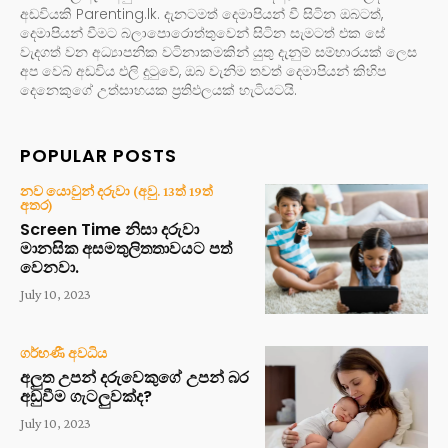
අඩවියකි Parenting.lk. දැනටමත් දෙමාපියන් වී සිටින ඔබටත්,
දෙමාපියන් වීමට බලාපොරොත්තුවෙන් සිටින සැමටත් එක සේ
වැදගත් වන අධ්‍යාපනික වටිනාකමකින් යුතු දැනුම් සම්භාරයක් ලෙස
අප වෙබ් අඩවිය එලි දුටුවේ, ඔබ වැනිම තවත් දෙමාපියන් කිහිප
දෙනෙකුගේ උත්සාහයක ප්‍රතිඵලයක් හැටියටයි.
POPULAR POSTS
නව යොවුන් දරුවා (අවු. 13ත් 19ත්
අතර)
Screen Time නිසා දරුවා
මානසික අසමතුලිතතාවයට පත්
වෙනවා.
July 10, 2023
ගර්භණී අවධිය
අලුත උපන් දරුවෙකුගේ උපන් බර
අඩුවීම ගැටලුවක්ද?
July 10, 2023