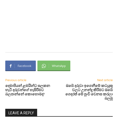
Facebook
WhatsApp
Previous article
Next article
දෙමාපියන් ළමයින්ට සලකන
ඔබේ දරුවා ඉගෙනීමේ කටයුතු
හැටි දරුවන්ගේ හැසිරීමට
වලට උනන්දු කිරීමට ඔබේ
බලපාන්නේ කොහොමද?
ගෙදරත් මේ පුංචි වෙනස කරලා
බලමු
LEAVE A REPLY