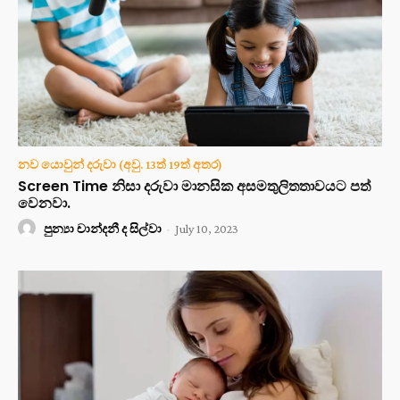
නව යොවුන් දරුවා (අවු. 13ත් 19ත් අතර)
Screen Time නිසා දරුවා මානසික අසමතුලිතතාවයට පත්
වෙනවා.
පුන්‍යා චාන්දනී ද සිල්වා
-
July 10, 2023