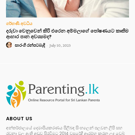
ගර්භණී අවධිය
දරුවා වෙනුවෙන් කිරි එරෙන අම්මලාගේ පෝෂණයට කෘතිම
ආහාර පාන අවශ්‍යමද?
සාරංගි රන්පටබැඳි
-
July 10, 2023
ABOUT US
අන්තර්ජාලයේ දෙමාපියකරණය පිලිබඳ සිංහලෙන් පලවන ලිපි සහ
රචනා වල ඇති අඩුව පිරවීමට 2014 වසරේදී ආරම්භ කරන ලද වෙබ්