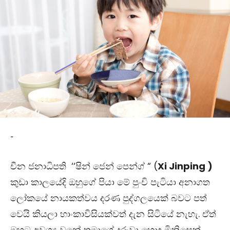
-
චීන ජනාධිපති ‘‘ෂින් ජෙන් පෙන්ග් “ (
Xi Jinping
)
කුඩා කාලයේදි ඔහුගේ පියා මේ පුංචි පැටියා අනාගත
ලෝකයේ නායකත්වය දරණ පුද්ගලයෙක් බවට පත්
වෙයි කියලා හාංකාවිසියක්වත් දැන සිටියේ නැහැ. ඒත්
ඔහුට අවශ්‍ය වුනේ තමාගේ දරුවා හොඳ මිනිසෙක්