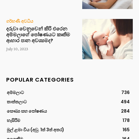
ගර්භණී අවධිය
දරුවා වෙනුවෙන් කිරි එරෙන
අම්මලාගේ පෝෂණයට කෘතිම
ආහාර පාන අවශ්‍යමද?
July 10, 2023
POPULAR CATEGORIES
අම්මලාට
736
තාත්තලාට
494
සෞඛ්‍ය සහ පෝෂණය
284
හැසිරීම
178
මුල් ළමා විය (අවු. 1ත් 3ත් අතර)
165