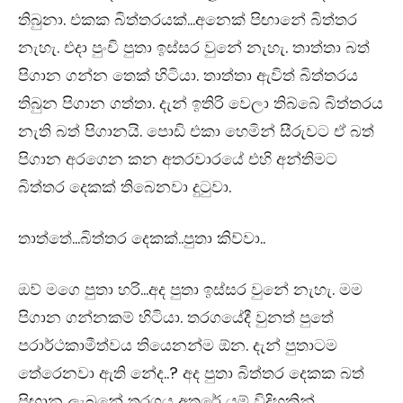
තිබුනා. එකක බිත්තරයක්…අනෙක් පිඟානේ බිත්තර
නැහැ. එදා පුංචි පුතා ඉස්සර වුනේ නැහැ. තාත්තා බත්
පිගාන ගන්න තෙක් හිටියා. තාත්තා ඇවිත් බිත්තරය
තිබුන පිගාන ගත්තා. දැන් ඉතිරි වෙලා තිබ්බේ බිත්තරය
නැති බත් පිගානයි. පොඩි එකා හෙමින් සීරුවට ඒ බත්
පිගාන අරගෙන කන අතරවාරයේ එහි අන්තිමට
බිත්තර දෙකක් තිබෙනවා දුටුවා.
තාත්තේ…බිත්තර දෙකක්..පුතා කිව්වා..
ඔව් මගෙ පුතා හරි…අද පුතා ඉස්සර වුනේ නැහැ. මම
පිගාන ගන්නකම් හිටියා. තරගයේදී වුනත් පුතේ
පරාර්ථකාමීත්වය තියෙනන්ම ඕන. දැන් පුතාටම
තේරෙනවා ඇති නේද..? අද පුතා බිත්තර දෙකක බත්
පිඟාන ලැබුනේ තරගය අතරේ යම් විදිහකින්