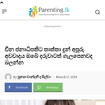
- Advertisement -
චීන ජනාධිපතිට තාත්තා දුන් අපූරු
අවවාදය ඔබේ දරුවාටත් ගැලපෙනවද
බලන්න
March 17, 2019
By
පුන්‍යා චාන්දනී ද සිල්වා
Facebook
WhatsApp