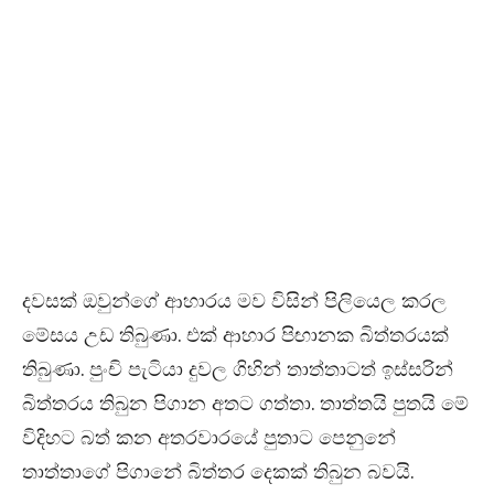
දවසක් ඔවුන්ගේ ආහාරය මව විසින් පිලියෙල කරල
මේසය උඩ තිබුණා. එක් ආහාර පිඟානක බිත්තරයක්
තිබුණා. පුංචි පැටියා දුවල ගිහින් තාත්තාටත් ඉස්සරින්
බිත්තරය තිබුන පිගාන අතට ගත්තා. තාත්තයි පුතයි මේ
විදිහට බත් කන අතරවාරයේ පුතාට පෙනුනේ
තාත්තාගේ පිගානේ බිත්තර දෙකක් තිබුන බවයි.