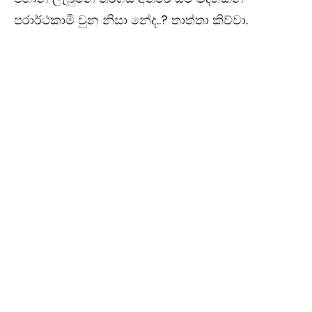
පරාර්ථකාමී වුන නිසා නේද..? තාත්තා කිව්වා.