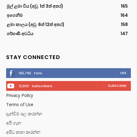
මුල් ළමා විය (අවු. 1ත් 3ත් අතර)
165
ඉගෙනීම
164
ළමා කාලය (අවු. 6ත් 12ත් අතර)
158
ගර්භණී අවධිය
147
STAY CONNECTED
LIKE
165,796
Fans
SUBSCRIBE
12,900
Subscribers
Privacy Policy
Terms of Use
දැන්වීම් පල කරන්න
අපි ගැන
අපිට කතා කරන්න