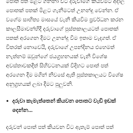
පොත් පත් මිළට ගන්නා විට දරුවාගේ කියවීමට අදාල
පොතක් පතක් මිළට ගැනීමටත් උනන්දු වෙන්න. ඒ
වගේම සාහිත්‍ය මාසයේ වැනි කියවිම ප්‍රවර්ධන කරන
කාලසීමාවන්හිදී දරුවාගේ පුස්තකාලයටත් පොතක්
පතක් අරගෙන දීමට උනන්දු වීම ඉතාම වැදගත්. ඒ
විතරක් නොවෙයි, දරුවාගේ උපන්දිනය එහෙමත්
නැත්නම් ඔවුන්ගේ ජයග්‍රහනයක් වැනි විශේෂ
අවස්තාවකදීත් සිහිවටනයක් විදිහට පොත් පත්
අරගෙන දීම මගින් නිවසේ ඇති පුස්තකාලයට විශේෂ
අනුග්‍රහයක් ලබා දීමට පුලුවනි.
දරුවා කැමැත්තෙන් කියවන පොතට වැඩි ඉඩක්
දෙන්න…
දරුවන් පොත් පත් කියවන විට ඇතැම් පොත් පත්