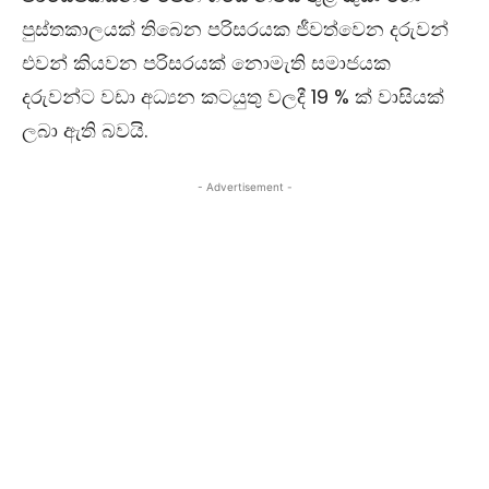
පුස්තකාලයක් තිබෙන පරිසරයක ජීවත්වෙන දරුවන්
එවන් කියවන පරිසරයක් නොමැති සමාජයක
දරුවන්ට වඩා අධ්‍යන කටයුතු වලදී 19 % ක් වාසියක්
ලබා ඇති බවයි.
- Advertisement -