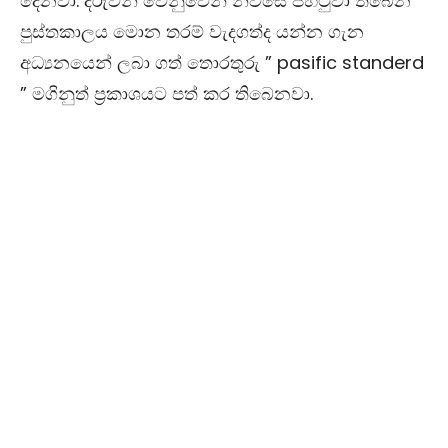
දෙනවා. දරුවන් වෙනුවෙන් නිවසේ පිහිටුවා තිබෙන
පුස්තකාලය මොන තරම් වැදගත්ද යන්න ගැන
අධ්‍යනයෙන් ලබා ගත් තොරතුරු ” pasific standerd
” මගිනුත් ප්‍රකාශයට පත් කර තිබෙනවා.