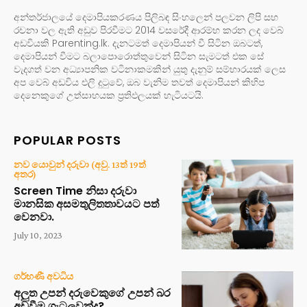
අන්තර්ජාලයේ දෙමාපියකරණය පිලිබඳ සිංහලෙන් පලවන ලිපි සහ
රචනා වල ඇති අඩුව පිරවීමට 2014 වසරේදී ආරම්භ කරන ලද වෙබ්
අඩවියකි Parenting.lk. දැනටමත් දෙමාපියන් වී සිටින ඔබටත්,
දෙමාපියන් වීමට බලාපොරොත්තුවෙන් සිටින සැමටත් එක සේ
වැදගත් වන අධ්‍යාපනික වටිනාකමකින් යුතු දැනුම් සම්භාරයක් ලෙස
අප වෙබ් අඩවිය එලි දුටුවේ, ඔබ වැනිම තවත් දෙමාපියන් කිහිප
දෙනෙකුගේ උත්සාහයක ප්‍රතිඵලයක් හැටියටයි.
POPULAR POSTS
නව යොවුන් දරුවා (අවු. 13ත් 19ත්
අතර)
Screen Time නිසා දරුවා
මානසික අසමතුලිතතාවයට පත්
වෙනවා.
July 10, 2023
ගර්භණී අවධිය
අලුත උපන් දරුවෙකුගේ උපන් බර
අඩුවීම ගැටලුවක්ද?