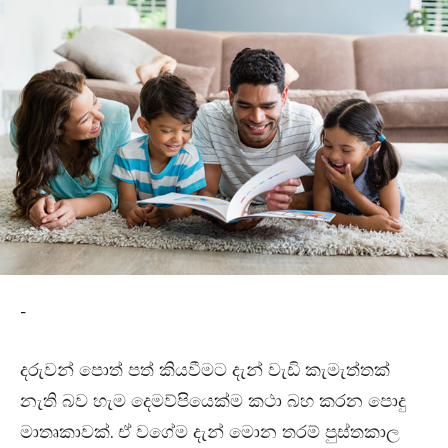
-
දරුවන් පොත් පත් කියවීමට දැන් වැඩි කැමැත්තක්
නැති බව හැම දෙමව්පියෙක්ම කථා බහ කරන පොදු
මාතෘකාවක්. ඒ වගේම දැන් මොන තරම් පුස්තකාල