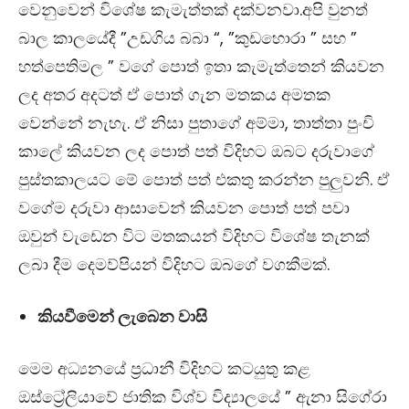
වෙනුවෙන් විශේෂ කැමැත්තක් දක්වනවා.අපි වුනත්
බාල කාලයේදී ”උඩගිය බබා “, ”කුඩහොරා ” සහ ”
හත්පෙතිමල ” වගේ පොත් ඉතා කැමැත්තෙන් කියවන
ලද අතර අදටත් ඒ පොත් ගැන මතකය අමතක
වෙන්නේ නැහැ. ඒ නිසා පුතාගේ අම්මා, තාත්තා පුංචි
කාලේ කියවන ලද පොත් පත් විදිහට ඔබට දරුවාගේ
පුස්තකාලයට මේ පොත් පත් එකතු කරන්න පුලුවනි. ඒ
වගේම දරුවා ආසාවෙන් කියවන පොත් පත් පවා
ඔවුන් වැඩෙන විට මතකයන් විදිහට විශේෂ තැනක්
ලබා දීම දෙමව්පියන් විදිහට ඔබගේ වගකීමක්.
කියවීමෙන් ලැබෙන වාසි
මෙම අධ්‍යනයේ ප්‍රධානී විදිහට කටයුතු කළ
ඔස්ට්‍රේලියාවේ ජාතික විශ්ව විද්‍යාලයේ ” ඇනා සිගේරා