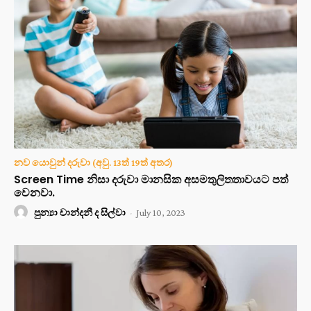
නව යොවුන් දරුවා (අවු. 13ත් 19ත් අතර)
Screen Time නිසා දරුවා මානසික අසමතුලිතතාවයට පත්
වෙනවා.
පුන්‍යා චාන්දනී ද සිල්වා
-
July 10, 2023