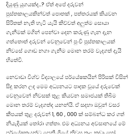
දියුණු යුගයක්ද…? ඒත් අපේ දරුවන්
පුස්තකාලයකින්වත් පොතක් , පත්තරයක් කියවන
සිරිතක් නැති හැටි යැයි කිව්වත් අලුත්ම සොයා
ගැනීමක් මගින් පෙන්වා දෙන කරුණු ගැන දැන
ගත්තොත් දරුවන් වෙනුවෙන් පුංචි පුස්තකාලයක්
නිවසේ ගොඩ නගා ගැනීම මොන තරම් වැදගත් දැයි
හිතේවි.
නෙවාඩා විශ්ව විද්‍යාලයේ පර්යේෂකයින් පිරිසක් විසින්
සිදු කරන ලද මෙම අධ්‍යනයට පාදක වූයේ දරුවෙක්
වෙනුවෙන් නිවසක් තුළ කියවන සමාජයක් තිබීම
මොන තරම් වැදගත්ද යනන්යි. ඒ සදහා ඔවුන් වසර
කීපයක් තුළ දරුවන් 1, 60 , 000 ක් සම්බන්ධ කර ගත්
නියැදියක් තෝරා ගත්තා. එම අධ්‍යනය අවසානයේ මේ
පර්යේෂකයන්ට පෙනී ගියේ නිවස තුළ කුඩා හෝ