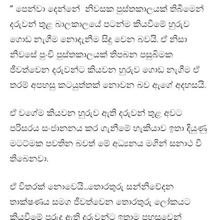
” පෙන්වා දෙන්නේ නිවසක පුස්තකාලයක් තිබීමෙන්
දරුවන් තුළ බාලකාලයේ පටන්ම කියවීමේ හුරුව
ගොඩ නැගීම නොදැනීම සිදු වෙන බවයි. ඒ නිසා
නිවසේ පුංචි පුස්තකාලයක් තිපබන පසුබිමක
ජීවත්වෙන දරුවන්ට කියවන හුරුව ගොඩ නැගීම ඒ
තරම් අපහසු කටයුත්තක් නොවන බව ඇගේ අදහසයි.
ඒ වගේම කියවන හුරුව ඇති දරුවන් තුළ අවට
පරිසරය සංජානනය කර ගැනීමේ හැකියාව ඉතා දියුණු
මටට්මක පවතින බවත් මේ අධ්‍යනය මගින් සනාථ වී
තිබෙනවා.
ඒ විතරක් නොවෙයි…තොරතුරු සන්නිවේදන
තාක්ෂණය සමග ජීවත්වෙන තොරතුරු ලෝකයට
කියවීමේ පුරුදු ඇති දරුවන්ට ඉතාම පහසුවෙන්