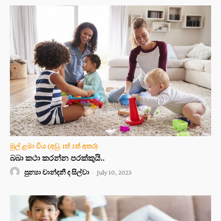
මුල් ළමා විය (අවු. 1ත් 3ත් අතර)
බබා කථා කරන්න පරක්කුයි..
පුන්‍යා චාන්දනී ද සිල්වා
-
July 10, 2023