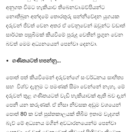
අනුගත වීමට හැකියාව තිබෙනවා.මව්පියන්ට
නොතිබුන අන්දමේ තොරතුරු සන්නිවේදන යුගයක
දරුවන් ජීවත් වෙන අතර ඒ වෙනුවෙන් ඔවුන්ට වඩාත්
සාර්ථක පසුබිමක් කියවීමේ පුරුදු වෙතින් ප්‍රගුන වෙන
බවත් මෙම අධ්‍යනයෙන් පෙන්වා දෙනවා.
ගණිතයටත් හපන්නු…
පොත් පත් කියවීමෙන් දරුවන්ගේ සංවර්ධනය සාහිත්‍ය
සහ විශ්ව දැනුම ට පමණක් සීමා වෙන්නේ නැහැ. මේ
දරුවන් තුළ ගණිතයටත් වැඩි හැකියාවක් ඇති බව දැන්
පෙනී යන කරුණක්. ඒ නිසා නිවසක අඩුම වශයෙන්
පොත් 80 ක වත් පුස්තකාලයක් තිබීම ඉතාම වැදගත්
බැව් මේ අධ්‍යනය මගින් අවධාරනයෙන්ම පෙන්වා