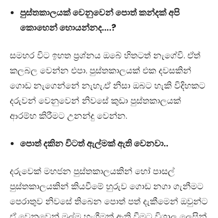
පුස්තකාලයක් වෙනුවෙන් පොත් කන්දක් අපි
කොහෙන් හොයන්නද….?
සමහර විට ඉහත ප්‍රශ්නය ඔබේ හිතටත් නැගේවි. ඒත්
කලබල වෙන්න එපා. පුස්තකාලයක් එක දවසකින්
ගොඩ නැගෙන්නේ නැහැ.ඒ නිසා ඔබට හැකි විදිහකට
දරුවන් වෙනුවෙන් නිවසේ කුඩා පුස්තකාලයක්
ආරම්භ කිරීමට උනන්දු වෙන්න.
පොත් දකින විටත් ඇල්මක් ඇති වෙනවා..
දරුවෙක් මහජන පුස්තකාලයකින් හෝ පාසල්
පුස්තකාලයකින් කියවීමේ හුරුව ගොඩ නගා ගැනීමට
පෙරාතුව නිවසේ තිබෙන පොත් පත් දැකීමෙන් ඔවුන්ට
ඒ වෙනුවෙන් මුල්ම හැගීමක් ඇති වීමට විශාල ලෙසින්