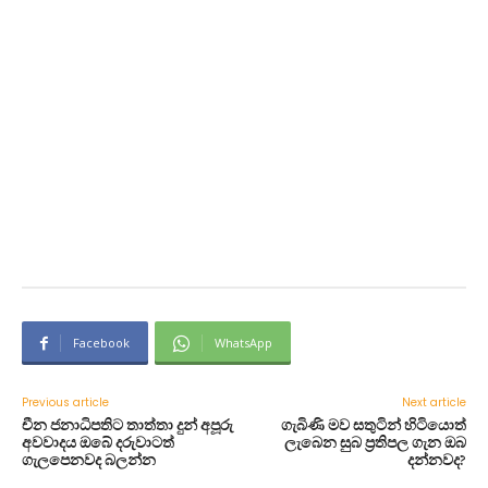
Facebook
WhatsApp
Previous article
Next article
චීන ජනාධිපතිට තාත්තා දුන් අපූරු
ගැබිණි මව සතුටින් හිටියොත්
අවවාදය ඔබේ දරුවාටත්
ලැබෙන සුබ ප්‍රතිපල ගැන ඔබ
ගැලපෙනවද බලන්න
දන්නවද?