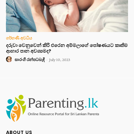
ගර්භණී අවධිය
දරුවා වෙනුවෙන් කිරි එරෙන අම්මලාගේ පෝෂණයට කෘතිම
ආහාර පාන අවශ්‍යමද?
සාරංගි රන්පටබැඳි
-
July 10, 2023
ABOUT US