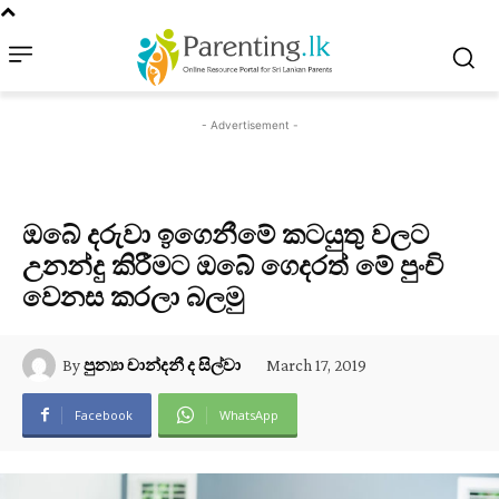
- Advertisement -
ඔබේ දරුවා ඉගෙනීමේ කටයුතු වලට
උනන්දු කිරීමට ඔබේ ගෙදරත් මේ පුංචි
වෙනස කරලා බලමු
March 17, 2019
By
පුන්‍යා චාන්දනී ද සිල්වා
Facebook
WhatsApp