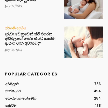
July 10, 2023
ගර්භණී අවධිය
දරුවා වෙනුවෙන් කිරි එරෙන
අම්මලාගේ පෝෂණයට කෘතිම
ආහාර පාන අවශ්‍යමද?
July 10, 2023
POPULAR CATEGORIES
අම්මලාට
736
තාත්තලාට
494
සෞඛ්‍ය සහ පෝෂණය
284
හැසිරීම
178