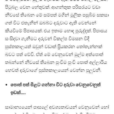
පිටුබල වෙන හේතුවක්. ආගන්තුක පරිසරයට වඩා
නිවසේ තිබෙන මේ සම්පත් මගින් මූලික පසුබිම සකසා
ගත් විට එතැනින් ඔබබ්ට දරුවාට ඇති වෙන්නේ
කියවීමේ පිපාසයක්. එය ඉතාම හොඳ පුරුද්දක්. පිපාසය
සංසිදවා ගැනීමට දරුවන් විකල්ප විමසන විදී
පුස්තකාලයත් ඔවුන් වඩාත් ප්‍රියකරන තෝතැන්නක්
බවට පත් වේවි. ඒත් මේ වෙනුවෙන් මුල්ම අත්පොත්
තබන්නේ නිවසේ තිබෙන පුංචිම පුංචි පොත් අල්ලාරිය
හෙවත් දරුවාගේ පුස්තකාලයෙන් වෙන්න පුලුවනි.
පොත් පත් මිළට ගන්නා විට දරුවා වෙනුවෙනුත්
ඉඩක්….
සාමාන්‍යයෙන් පාසලේ අවශ්‍යතාවයන් වෙනුවෙන් හෝ