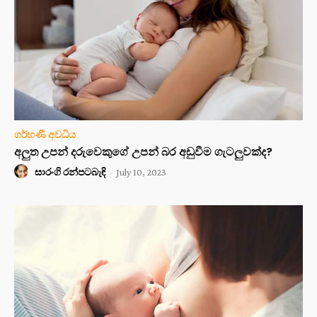
ගර්භණී අවධිය
අලුත උපන් දරුවෙකුගේ උපන් බර අඩුවීම ගැටලුවක්ද?
සාරංගි රන්පටබැඳි
-
July 10, 2023