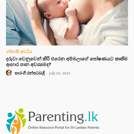
ගර්භණී අවධිය
දරුවා වෙනුවෙන් කිරි එරෙන අම්මලාගේ පෝෂණයට කෘතිම
ආහාර පාන අවශ්‍යමද?
සාරංගි රන්පටබැඳි
-
July 10, 2023