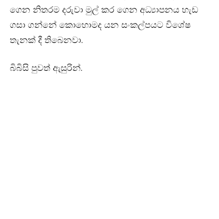
ගෙන නිතරම දරුවා මුල් කර ගෙන අධ්‍යාපනය හැඩ
ගසා ගන්නේ කොහොමද යන සංකල්පයට විශේෂ
තැනක් දී තිබෙනවා.
බිබිසි පුවත් ඇසුරින්.