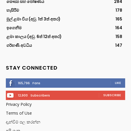
සෞඛ්‍ය සහ පෝෂණය
284
හැසිරීම
178
මුල් ළමා විය (අවු. 1ත් 3ත් අතර)
165
ඉගෙනීම
164
ළමා කාලය (අවු. 6ත් 12ත් අතර)
158
ගර්භණී අවධිය
147
STAY CONNECTED
LIKE
165,796
Fans
SUBSCRIBE
12,900
Subscribers
Privacy Policy
Terms of Use
දැන්වීම් පල කරන්න
අපි ගැන