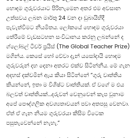
හොඳම ගුරුවරයාට පිරිනැමෙන අතර එම අවසාන
උත්සවය ලබන මාර්තු 24 වන දා ඩුබායිහිදී
පැවැත්වීමට නියමිතය. ලෝකයේ හොඳම ගුරුවරයා
තේරීමේ වැඩසටහන සංවිධානය කරනු ලබන්නේ ද
ග්ලෝබල් ටීචර් ප්‍රයිස් (The Global Teacher Prize)
මගින්ය. කෙසේ හෝ වේවා දැන් යසෝදායි හොඳම
ගුරුවරුන් දහ දෙනා අතරට එක්ව සිටින්නීය. මේ ගැන
අදහස් දක්වමින් ඇය කියා සිටින්නේ ”ගුරු වෘත්තිය
කියන්නේ, ඉතා ම විශිෂ්ට වෘත්තියක්. ඒ වගේ ම එය
බලවත් වෘත්තියක්….දරුවන් වෙනුවෙන් කැප වුනාම
අපේ පෞද්ගලික අවශ්‍යතාවයන් පවා අතපසු වෙනවා.
ඒත් ඒ ගැන නියම ගුරුවරයා කිසිම විටෙක
පසුතැවෙන්නේ නැහැ.”