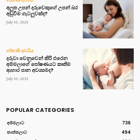
අලුත උපන් දරුවෙකුගේ උපන් බර
අඩුවීම ගැටලුවක්ද?
July 10, 2023
ගර්භණී අවධිය
දරුවා වෙනුවෙන් කිරි එරෙන
අම්මලාගේ පෝෂණයට කෘතිම
ආහාර පාන අවශ්‍යමද?
July 10, 2023
POPULAR CATEGORIES
අම්මලාට
736
තාත්තලාට
494