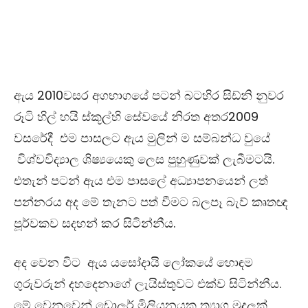
ඇය 2010වසර අගභාගයේ පටන් බටහිර සිඩ්නි නුවර
රූටි හිල් හයි ස්කූල්හි සේවයේ නිරත අතර2009
වසරේදී එම පාසලට ඇය මුලින් ම සම්බන්ධ වුයේ
විශ්වවිද්‍යාල ශිෂ්‍යයෙකු ලෙස පුහුණුවක් ලැබීමටයි.
එතැන් පටන් ඇය එම පාසලේ අධ්‍යාපනයෙන් ලත්
පන්නරය අද මේ තැනට පත් වීමට බලපෑ බැව් කෘතඥ
පූර්වකව සදහන් කර සිටින්නීය.
අද වෙන විට ඇය යසෝදායි ලෝකයේ හොඳම
ගුරුවරුන් දහදෙනාගේ ලැයිස්තුවට එක්ව සිටින්නීය.
මේ වෙනුවෙන් ඩොලර් මිලියනයක ත්‍යාග මුදලක්