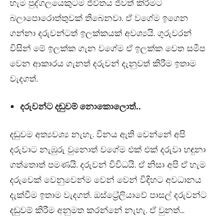
හැම පුද්ගලයෙකුටම ජීවිතය ජීවත් කිරීමට
බලාපොරොත්තුවක් තිබෙනවා. ඒ වගේම ඉගෙන
ගන්නා දරුවන්ටත් ඉලක්කයක් අවශ්‍යයි. ගුරුවරන්
විසින් මේ ඉලක්ක ගැන වගේම ඒ ඉලක්ක වෙත සමීප
වෙන ආකාරය ගැනත් දරුවන් දැනුවත් කිරීම ඉතාම
වැදගත්.
දරුවන්ට දඬුවම් නොකොලොත්..
දඬුවම අත්‍යවශ්‍ය නැහැ. විනය ඇති වෙන්නේ අපි
දරුවාට නැඹුරු වුනොත් වගේම එක් එක් දරුවා හඳුනා
ගත්තොත් පමණයි. දරුවන් විවිධයි. ඒ නිසා අපි ඒ හැම
දරුවෙක් වෙනුවෙන්ම වෙන් වෙන් විදිහට අවධානය
දැක්වීම ඉතාම වැදගත්. ඔස්ට්‍රේලියාවේ පාසල් දරුවන්ට
දඬුවම් කිරීම අනුමත කරන්නේ නැහැ. ඒ වුනත්…