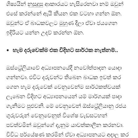
ශිෂ්‍යයින් නුසුදුසු ආකාරයට හැසිරෙනවා නම් ඔවුන්
එසේ කරන්නේ ඇයි කියන එක වටහා ගන්න ඕන.
ඔවුන්ට ඒ බාධකවලට මුහුණ දීලා ඒවා ජයගෙන
ඉදිරියට යන්න උදව් කරන්න ඕන.
හැම දරුවෙක්ම එක විදිහට සාර්ථක නැත්නම්..
ඔස්ට්‍රේලියාවේ අධ්‍යාපනයේදී නවෝත්පාදන යොදා
ගන්නවා. එවිට දරුවන්ට තිබෙන බාධක ඉවත් කර
ගෙන හැම දරුවෙක් වෙනුවෙන්ම සාර්ථකත්වයක්
ලැබෙන විදිහට අධ්‍යාපනයෙන් යම් මාර්ගයක් පාදා
ගැනීමට පුළුවනි. මේ වෙනුවෙන් ඕස්ට්‍රේලියානු රජය
ගුරුවරුන් වෙනුවෙනුත් විශේෂ වැඩසටහන්
පවත්වමින් ඔවුන්ගේ දැනුම යාවත්කාලීන කරනවා.
විවිධ පර්යේෂණ කරමින් ඒවා අධ්‍යාපනයට අදාල කර