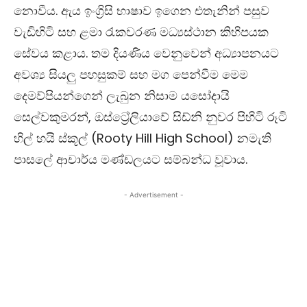
නොවීය. ඇය ඉංග්‍රිසි භාෂාව ඉගෙන එතැනින් පසුව
වැඩිහිටි සහ ළමා රැකවරණ මධ්‍යස්ථාන කිහිපයක
සේවය කළාය. තම දියණිය වෙනුවෙන් අධ්‍යාපනයට
අවශ්‍ය සියලු පහසුකම් සහ මග පෙන්වීම මෙම
දෙමව්පියන්ගෙන් ලැබුන නිසාම යසෝදායි
සෙල්වකුමරන්, ඔස්ට්‍රේලියාවේ සිඩ්නි නුවර පිහිටි රූටි
හිල් හයි ස්කූල් (Rooty Hill High School) නමැති
පාසලේ ආචාර්ය මණ්ඩලයට සම්බන්ධ වූවාය.
- Advertisement -