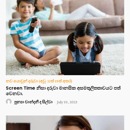
නව යොවුන් දරුවා (අවු. 13ත් 19ත් අතර)
Screen Time නිසා දරුවා මානසික අසමතුලිතතාවයට පත්
වෙනවා.
පුන්‍යා චාන්දනී ද සිල්වා
-
July 10, 2023