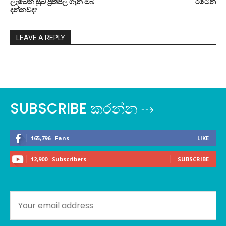
ලැබෙන සුබ ප්‍රතිපල ගැන ඔබ
රටෙන්
දන්නවද?
LEAVE A REPLY
SUBSCRIBE කරන්න ⇢
165,796
Fans
LIKE
12,900
Subscribers
SUBSCRIBE