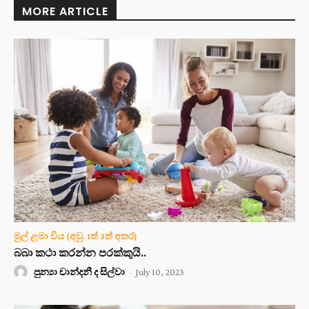
MORE ARTICLE
මුල් ළමා විය (අවු. 1ත් 3ත් අතර)
බබා කථා කරන්න පරක්කුයි..
පුන්‍යා චාන්දනී ද සිල්වා
-
July 10, 2023