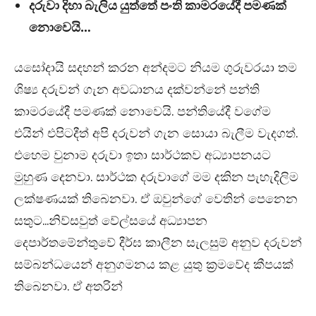
දරුවා දිහා බැලිය යුත්තේ පංති කාමරයේදී පමණක්
නොවෙයි…
යසෝදායි සදහන් කරන අන්දමට නියම ගුරුවරයා තම
ශිෂ්‍ය දරුවන් ගැන අවධානය දක්වන්නේ පන්ති
කාමරයේදී පමණක් නොවෙයි. පන්තියේදී වගේම
එයින් එපිටදීත් අපි දරුවන් ගැන සොයා බැලීම වැදගත්.
එහෙම වුනාම දරුවා ඉතා සාර්ථකව අධ්‍යාපනයට
මුහුණ දෙනවා. සාර්ථක දරුවාගේ මම දකින පැහැදිලිම
ලක්ෂණයක් තිබෙනවා. ඒ ඔවුන්ගේ වෙතින් පෙනෙන
සතුට…නිව්සවුත් වේල්සයේ අධ්‍යාපන
දෙපාර්තමේන්තුවේ දීර්ඝ කාලීන සැලසුම් අනුව දරුවන්
සම්බන්ධයෙන් අනුගමනය කළ යුතු ක්‍රමවේද කීපයක්
තිබෙනවා. ඒ අතරින්