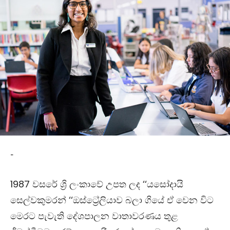
-
1987 වසරේ ශ්‍රි ලංකාවේ උපත ලද ‘‘යසෝදායි
සෙල්වකුමරන් ‘‘ඔස්ට්‍රේලියාව බලා ගියේ ඒ වෙන විට
මෙරට පැවැති දේශපාලන වාතාවරණය තුළ