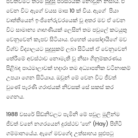
ජීවත්වීමට තරම් සුදුසු පරිසරයක් නොවුන නිසාය. ඒ
වෙන විට ඇගේ වයස මාස 10 ක් විය. ඇගේ පියා
වෘත්තියෙන් ඉංජිනේරුවරයෙක් වූ අතර මව ඒ වෙන
විට සාමාන්‍ය ගෘහණියක් ලෙසින් තම පවුලේ කටයුතු
වෙනුවෙන් කැපව සිටියාය. එහෙත් යසෝදායිගේ මව
විශ්ව විද්‍යාලයට සුදුසුකම් ලබා සිටියත් ඒ වෙනුවෙන්
තේරීමේ අවස්ථාව නොමැති වූ නිසා ගිනුම්කරණය
පිළිබඳ පාඨමාලාවක් හදාරා තම අධ්‍යාපනික වටිනාකම්
උපයා ගෙන සිටියාය. ඔවුන් මේ වෙන විට ජීවත්
වුණේ පැරණි ගරාජයක් නිවසක් සේ සකස් කර
ගෙනය.
1988 වසරේ සිඩ්නිවලට පැමිනි මේ පවුල මුලින්ම
ජීවත් වනේ නගරයෙන් දුරස්ථව ‘හේ’ (Hay) පිහිටි
ගම්මානයේය. ඇගේ මවගේද උත්සාහය සුළුපටු