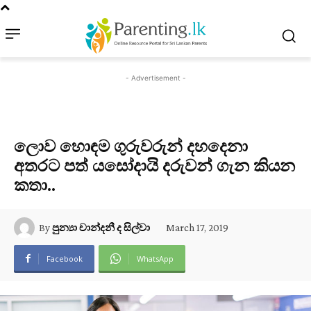
- Advertisement -
ලොව හොඳම ගුරුවරුන් දහදෙනා
අතරට පත් යසෝදායි දරුවන් ගැන කියන
කතා..
March 17, 2019
By
පුන්‍යා චාන්දනී ද සිල්වා
Facebook
WhatsApp