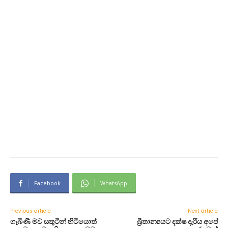
Facebook
WhatsApp
Previous article
Next article
ගැබිණි මව සතුටින් හිටියොත්
බ්‍රිතාන්‍යයට දක්ෂ දැරිය අපේ