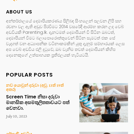
ABOUT US
අන්තර්ජාලයේ දෙමාපියකරණය පිලිබඳ සිංහලෙන් පලවන ලිපි සහ
රචනා වල ඇති අඩුව පිරවීමට 2014 වසරේදී ආරම්භ කරන ලද වෙබ්
අඩවියකි Parenting.lk. දැනටමත් දෙමාපියන් වී සිටින ඔබටත්,
දෙමාපියන් වීමට බලාපොරොත්තුවෙන් සිටින සැමටත් එක සේ
වැදගත් වන අධ්‍යාපනික වටිනාකමකින් යුතු දැනුම් සම්භාරයක් ලෙස
අප වෙබ් අඩවිය එලි දුටුවේ, ඔබ වැනිම තවත් දෙමාපියන් කිහිප
දෙනෙකුගේ උත්සාහයක ප්‍රතිඵලයක් හැටියටයි.
POPULAR POSTS
නව යොවුන් දරුවා (අවු. 13ත් 19ත්
අතර)
Screen Time නිසා දරුවා
මානසික අසමතුලිතතාවයට පත්
වෙනවා.
July 10, 2023
ගර්භණී අවධිය