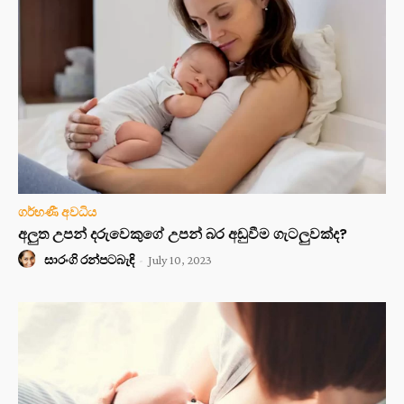
ගර්භණී අවධිය
අලුත උපන් දරුවෙකුගේ උපන් බර අඩුවීම ගැටලුවක්ද?
සාරංගි රන්පටබැඳි
-
July 10, 2023