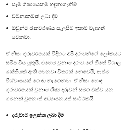
සෑම ශිෂ්‍යයෙකුම හඳුනාගැනීම
වටිනාකමක් ලබා දීම
ඔවුන්ට රැකවරණය සැලසීම ඉතාම වැදගත්
වෙනවා.
ඒ නිසා ගුරුවරයෙක් විදිහට අපි දරුවන්ගේ ලෝකයට
සමීප විය යුතුයි. එහෙම වුනාම දරුවාගේ හිතේ විශාල
ශක්තියක් ඇති වෙනවා විතරක් නෙවෙයි, ආත්ම
විශ්වාසයක් ගොඩ නැගෙනවා. ඒ නිසා හොඳ
ගුරුවරයෙක් වුනාම ශිෂ්‍ය දරුවන් සමග එක්ව යන
ගමනක් වුනොත් අධ්‍යාපනයත් සාර්ථකයි.
දරුවාට ඉලක්ක ලබා දීම