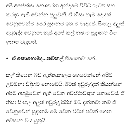
අපි අපේක්ෂා නොකරන අන්දමේ විවිධ ගැටළු සහ
කරදර ඇති වෙන්න පුලුවනි. ඒ නිසා හැම දෙයක්
වෙනුවෙන්ම පෙර සූදානම ඉතාම වැදගත්. සිංහල අලුත්
අවුරුද්ද වෙනුවෙනුත් අපේ කල් තබාම සූදානම් වීම
ඉතාම වැදගත්.
ඒ කොහොමද…තවකල්
තියෙනවානේ..
කල් තියෙන බව ඇත්ත.කාලය ගෙවෙන්නේ අපිට
උවමනා විදිහට නොවෙයි. ඊටත් අවුරුද්දක් කියන්නේ
අපිට අහඹුවෙන් ඇති වෙන අවස්ථාවකුත් නොවෙයි. ඒ
නිසා සිංහල අලුත් අවුරුදු සිරිත් ඔබ දන්නවා නම් ඒ
වෙනුවෙන් සූදානම මේ වෙන විටත් පටන් ගෙන
අවසාන විය යුතුයි.