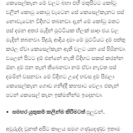
කෙසෙල්කැන මේ වලට බහා එහි මතුපිටට කෝටු
වලින් කොටු කොටු වැටෙන සේ කෙසෙල්කැනට පස්
නොවැටෙන විදිහට තබනවා. දැන් මේ කෝටු මතට
පස් දමන අතර මැදින් මුට්ටියක හිලක් සාදා එය වල
මැදින් තබනවා. පිදුරු ආදිය දමා මේ මුට්ටියට දුම් පත්තු
කරල ඒවා කෙසෙල්කැන ඇති වලට යන සේ පිඹිනවා.
වලෙන් පිටට දුම් එන්නේ නැති විදිහට සකස් කරන්න
ඕන. දුම් එන තැන් තිබෙනවා නම් ඒවා නැවත පස්
දමමින් වසනවා. මේ විදිහට උදේ හවස දුම් පිඹලා
කෙසෙල්කැන ගොඩ ගනිද්දී කහපාට වෙලා. එතැන්
පටන් කෙසෙල් කැන ඉක්මනින්ම ඉදෙනවා.
සමහර යුතුකම් කලින්ම කිරීමටත්
පුලුවන්..
අවුරුද්ද වුනත් අපිට කාලය සමග ගණුදෙණුව ඉතාම