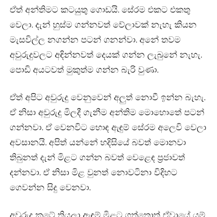
ඒත් අන්තිමට කටයුතු ගොඩයි. සේරම එකට එකතු
වෙලා. දැන් හුස්ම ගන්නවත් වේලාවක් නැහැ කියන
මැසවිල්ල නගන්න පටන් ගනන්වා. අනේ තවම
අවුරුදුවලට අඳින්නවත් දෙයක් ගන්න ලැබුනේ නැහැ.
පොඩි අයටවත් මුකුත්ම ගන්න බැරි වුණා.
ඒත් අපිට අවුරුදු වෙනුවෙන් අලුත් නොවී ඉන්න බැහැ.
ඒ නිසා අවුරුදු මිලදී ගැනීම අන්තිම මොහොතේ පටන්
ගන්නවා. ඒ වෙනවිට හොඳ ඇඳුම් සේරම අලෙවි වෙලා
අවසානයි. අපිත් යන්නේ හදිසියේ බවත් මොනවා
තිබුනත් දැන් මිළට ගන්න බවත් වෙළෙඳ ප්‍රජාවත්
දන්නවා. ඒ නිසා මිළ වුනත් නොවටිනා විදිහට
ගෙවන්න සිදු වෙනවා.
අවුරුදු කටේ තියලා ඇඳුම් මිළට ගත්තොත් ඒවායේ යම්