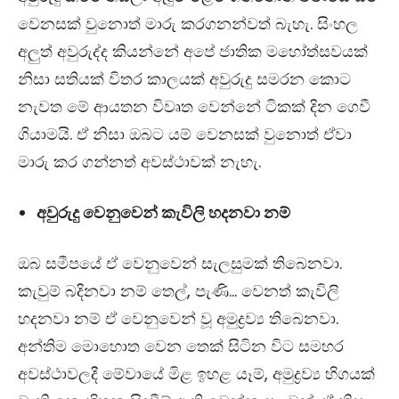
වෙනසක් වුනොත් මාරු කරගනන්වත් බැහැ. සිංහල
අලුත් අවුරුද්ද කියන්නේ අපේ ජාතික මහෝත්සවයක්
නිසා සතියක් විතර කාලයක් අවුරුදු සමරන කොට
නැවත මේ ආයතන විවෘත වෙන්නේ ටිකක් දින ගෙවී
ගියාමයි. ඒ නිසා ඔබට යම් වෙනසක් වුනොත් ඒවා
මාරු කර ගන්නත් අවස්ථාවක් නැහැ.
අවුරුදු වෙනුවෙන් කැවිලි හදනවා නම්
ඔබ සමීපයේ ඒ වෙනුවෙන් සැලසුමක් තිබෙනවා.
කැවුම් බදිනවා නම් තෙල්, පැණි… වෙනත් කැවිලි
හදනවා නම් ඒ වෙනුවෙන් වූ අමුද්‍රව්‍ය තිබෙනවා.
අන්තිම මොහොත වෙන තෙක් සිටින විට සමහර
අවස්ථාවලදී මේවායේ මිළ ඉහළ යෑම්, අමුද්‍රව්‍ය හිගයක්