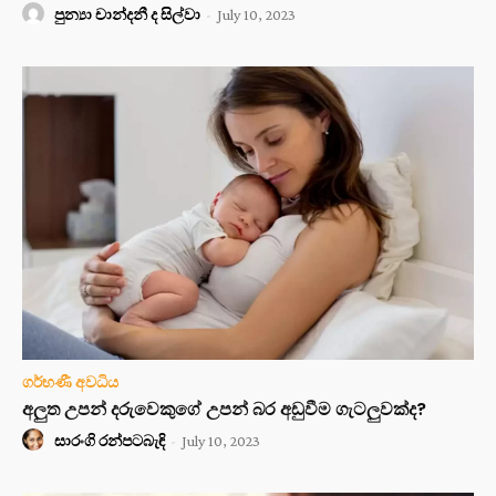
පුන්‍යා චාන්දනී ද සිල්වා
-
July 10, 2023
ගර්භණී අවධිය
අලුත උපන් දරුවෙකුගේ උපන් බර අඩුවීම ගැටලුවක්ද?
සාරංගි රන්පටබැඳි
-
July 10, 2023