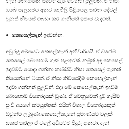
වැනි නොහිතන සිදුවීම් ඇති වෙන්න පුලුවන්. ඒ නිසා
ඔබේ සැලසුමට අනුව කැවිලි පිළියෙල කරන දේවල්
වුනත් නිවසේ ගබඩා කර ගැනීමත් ඉතාම වැදගත්.
කෙසෙල්කැන්
ඉදවන්න..
අවුරුදු මේසයට කෙසල්කැන් අනිවාර්යයි. ඒ වගේම
කෙසෙල් බොහොම ගුණ පළතුරක්. නමුත් අද කෙසෙල්
ඉදවීමට යොදා ගන්නා කාබයිට් නිසා කෙසෙල් ගැනත්
තියෙන්නේ බියක්. ඒ නිසා නිවසේදීම කෙහෙල්කැන්
ඉදවා ගන්නත් පුලුවනි. එදා මේ කෙසෙල්කැන් ඉදවීම
බොහොම විනෝදයක් වුණා. ඒ වෙනුවෙන් දුම් ගැසීම
පුංචි අයගේ කටයුත්තක්. එයින් විශාල විනෝදයකුත්
ඔවුන්ට ලැබුණා.කෙසෙල්කැනේ ප්‍රමාණයට වලක්
සකස් කරලා ඒ වලේ අඩියටම පිදුරු දානවා. දැන්