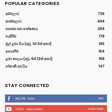
POPULAR CATEGORIES
අම්මලාට
736
තාත්තලාට
494
සෞඛ්‍ය සහ පෝෂණය
284
හැසිරීම
178
මුල් ළමා විය (අවු. 1ත් 3ත් අතර)
165
ඉගෙනීම
164
ළමා කාලය (අවු. 6ත් 12ත් අතර)
158
ගර්භණී අවධිය
147
STAY CONNECTED
LIKE
165,796
Fans
SUBSCRIBE
12,900
Subscribers