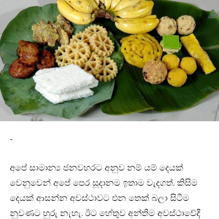
-
අපේ සාමාන්‍ය ජනවහරට අනුව නම් යම් දෙයක්
වෙනුවෙන් අපේ පෙර සූදානම ඉතාම වැදගත්. කිසිම
දෙයක් ආසන්න අවස්ථාවට එන තෙක් බලා සිටීම
නුවණට හුරු නැහැ. ඊට හේතුව අන්තිම අවස්ථාවේදී