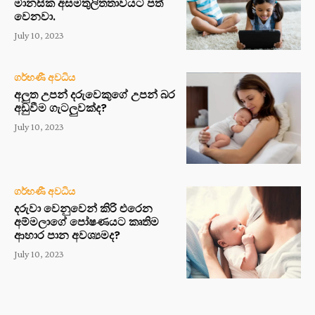
මානසික අසමතුලිතතාවයට පත්
වෙනවා.
July 10, 2023
ගර්භණී අවධිය
අලුත උපන් දරුවෙකුගේ උපන් බර
අඩුවීම ගැටලුවක්ද?
July 10, 2023
ගර්භණී අවධිය
දරුවා වෙනුවෙන් කිරි එරෙන
අම්මලාගේ පෝෂණයට කෘතිම
ආහාර පාන අවශ්‍යමද?
July 10, 2023