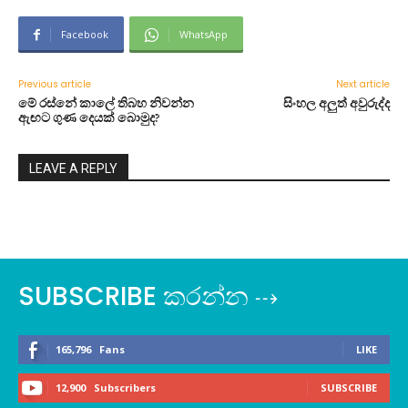
Facebook
WhatsApp
Previous article
Next article
මේ රස්නේ කාලේ තිබහ නිවන්න
සිංහල අලුත් අවුරුද්ද
ඇඟට ගුණ දෙයක් බොමුද?
LEAVE A REPLY
SUBSCRIBE කරන්න ⇢
165,796
Fans
LIKE
12,900
Subscribers
SUBSCRIBE