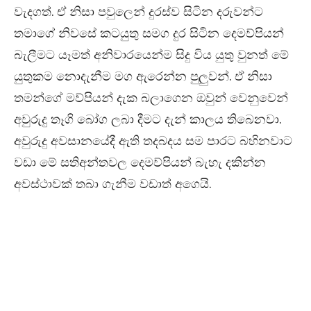
වැදගත්. ඒ නිසා පවුලෙන් දුරස්ව සිටින දරුවන්ට
තමාගේ නිවසේ කටයුතු සමග දුර සිටින දෙමව්පියන්
බැලීමට යෑමත් අනිවාරයෙන්ම සිදු විය යුතු වුනත් මේ
යුතුකම නොදැනීම මග ඇරෙන්න පුලුවන්. ඒ නිසා
තමන්ගේ මව්පියන් දැක බලාගෙන ඔවුන් වෙනුවෙන්
අවුරුදු තෑගි බෝග ලබා දීමට දැන් කාලය තිබෙනවා.
අවුරුදු අවසානයේදී ඇති තදබදය සම පාරට බහිනවාට
වඩා මේ සතිඅන්තවල දෙමව්පියන් බැහැ දකින්න
අවස්ථාවක් තබා ගැනීම වඩාත් අගෙයි.