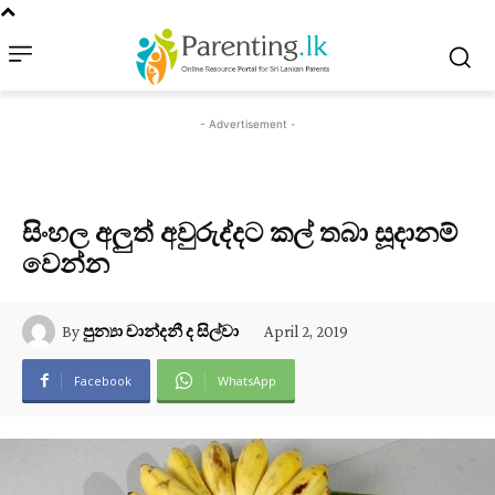
- Advertisement -
සිංහල අලුත් අවුරුද්දට කල් තබා සූදානම්
වෙන්න
April 2, 2019
By
පුන්‍යා චාන්දනී ද සිල්වා
Facebook
WhatsApp