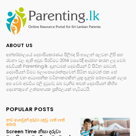
ABOUT US
අන්තර්ජාලයේ දෙමාපියකරණය පිලිබඳ සිංහලෙන් පලවන ලිපි සහ
රචනා වල ඇති අඩුව පිරවීමට 2014 වසරේදී ආරම්භ කරන ලද වෙබ්
අඩවියකි Parenting.lk. දැනටමත් දෙමාපියන් වී සිටින ඔබටත්,
දෙමාපියන් වීමට බලාපොරොත්තුවෙන් සිටින සැමටත් එක සේ
වැදගත් වන අධ්‍යාපනික වටිනාකමකින් යුතු දැනුම් සම්භාරයක් ලෙස
අප වෙබ් අඩවිය එලි දුටුවේ, ඔබ වැනිම තවත් දෙමාපියන් කිහිප
දෙනෙකුගේ උත්සාහයක ප්‍රතිඵලයක් හැටියටයි.
POPULAR POSTS
නව යොවුන් දරුවා (අවු. 13ත් 19ත්
අතර)
Screen Time නිසා දරුවා