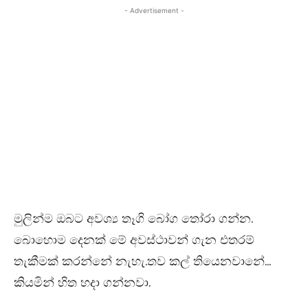
- Advertisement -
මුලින්ම ඔබට අවශ්‍ය තෑගි බෝග තෝරා ගන්න.
බොහොම දෙනක් මේ අවස්ථාවන් ගැන එතරම්
තැකීමක් කරන්නේ නැහැ.තව කල් තියෙනවානේ…
කියමින් හිත හදා ගන්නවා.