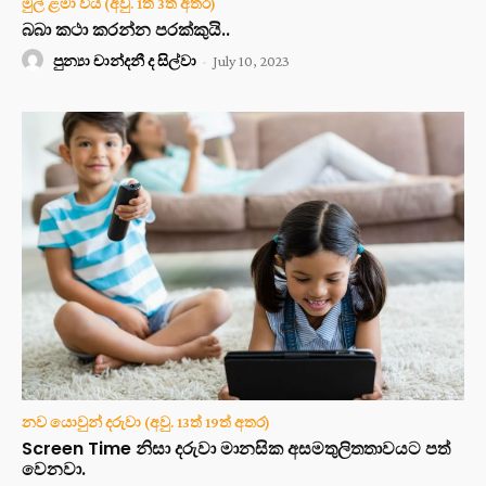
මුල් ළමා විය (අවු. 1ත් 3ත් අතර)
බබා කථා කරන්න පරක්කුයි..
පුන්‍යා චාන්දනී ද සිල්වා
-
July 10, 2023
නව යොවුන් දරුවා (අවු. 13ත් 19ත් අතර)
Screen Time නිසා දරුවා මානසික අසමතුලිතතාවයට පත්
වෙනවා.