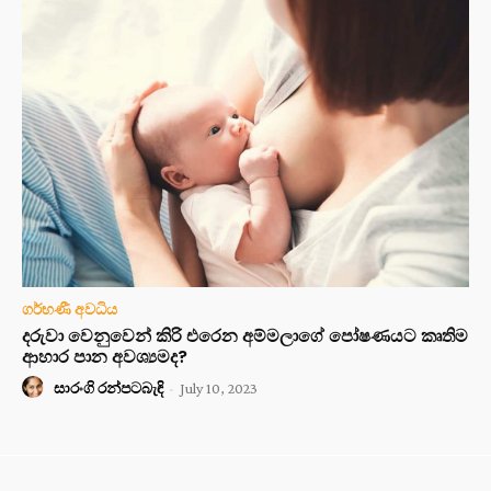
ගර්භණී අවධිය
දරුවා වෙනුවෙන් කිරි එරෙන අම්මලාගේ පෝෂණයට කෘතිම
ආහාර පාන අවශ්‍යමද?
සාරංගි රන්පටබැඳි
-
July 10, 2023