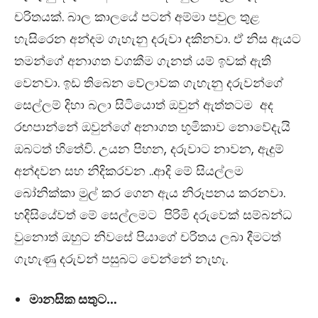
චරිතයක්. බාල කාලයේ පටන් අම්මා පවුල තුළ
හැසිරෙන අන්දම ගැහැනු දරුවා දකිනවා. ඒ නිස ඇයට
තමන්ගේ අනාගත වගකීම ගැනත් යම් ඉවක් ඇති
වෙනවා. ඉඩ තිබෙන වේලාවක ගැහැනු දරුවන්ගේ
සෙල්ලම් දිහා බලා සිටියොත් ඔවුන් ඇත්තටම අද
රඟපාන්නේ ඔවුන්ගේ අනාගත භූමිකාව නොවේදැයි
ඔබටත් හිතේවි. උයන පිහන, දරුවාට නාවන, ඇදුම්
අන්දවන සහ නිදිකරවන ..ආදි මේ සියල්ලම
බෝනික්කා මුල් කර ගෙන ඇය නිරූපනය කරනවා.
හදිසියේවත් මේ සෙල්ලමට පිරිමි දරුවෙක් සම්බන්ධ
වුනොත් ඔහුට නිවසේ පියාගේ චරිතය ලබා දීමටත්
ගැහැණු දරුවන් පසුබට වෙන්නේ නැහැ.
මානසික සතුට…