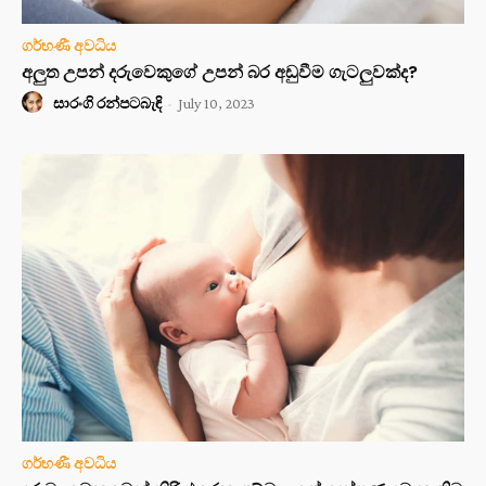
ගර්භණී අවධිය
අලුත උපන් දරුවෙකුගේ උපන් බර අඩුවීම ගැටලුවක්ද?
සාරංගි රන්පටබැඳි
-
July 10, 2023
ගර්භණී අවධිය