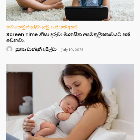
නව යොවුන් දරුවා (අවු. 13ත් 19ත් අතර)
Screen Time නිසා දරුවා මානසික අසමතුලිතතාවයට පත්
වෙනවා.
පුන්‍යා චාන්දනී ද සිල්වා
-
July 10, 2023