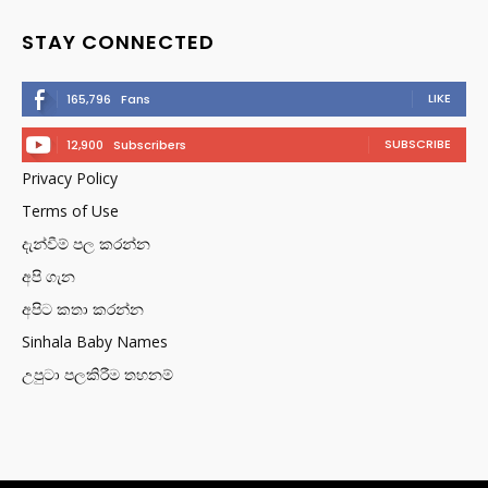
STAY CONNECTED
LIKE
165,796
Fans
SUBSCRIBE
12,900
Subscribers
Privacy Policy
Terms of Use
දැන්වීම් පල කරන්න
අපි ගැන
අපිට කතා කරන්න
Sinhala Baby Names
උපුටා පලකිරීම තහනම්