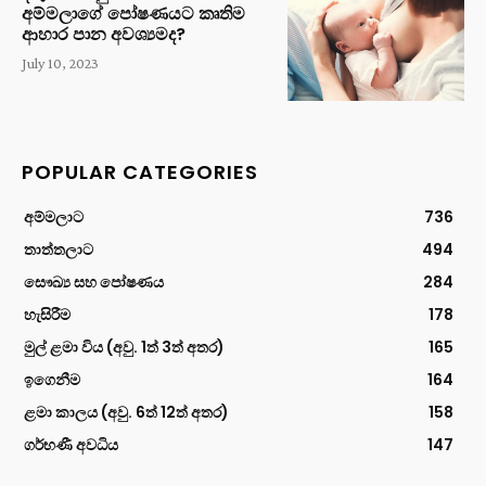
අම්මලාගේ පෝෂණයට කෘතිම
ආහාර පාන අවශ්‍යමද?
July 10, 2023
POPULAR CATEGORIES
අම්මලාට
736
තාත්තලාට
494
සෞඛ්‍ය සහ පෝෂණය
284
හැසිරීම
178
මුල් ළමා විය (අවු. 1ත් 3ත් අතර)
165
ඉගෙනීම
164
ළමා කාලය (අවු. 6ත් 12ත් අතර)
158
ගර්භණී අවධිය
147