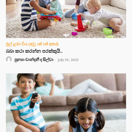
මුල් ළමා විය (අවු. 1ත් 3ත් අතර)
බබා කථා කරන්න පරක්කුයි..
පුන්‍යා චාන්දනී ද සිල්වා
-
July 10, 2023