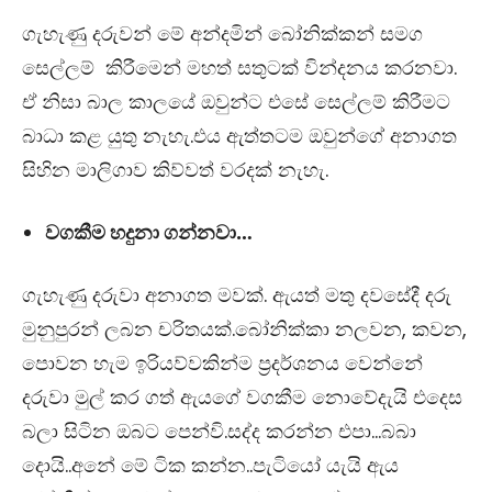
ගැහැණු දරුවන් මේ අන්දමින් බෝනික්කන් සමග
සෙල්ලම් කිරීමෙන් මහත් සතුටක් වින්දනය කරනවා.
ඒ නිසා බාල කාලයේ ඔවුන්ට එසේ සෙල්ලම් කිරීමට
බාධා කළ යුතු නැහැ.එය ඇත්තටම ඔවුන්ගේ අනාගත
සිහින මාලිගාව කිව්වත් වරදක් නැහැ.
වගකීම හදුනා ගන්නවා…
ගැහැණු දරුවා අනාගත මවක්. ඇයත් මතු දවසේදී දරු
මුනුපුරන් ලබන චරිතයක්.බෝනික්කා නලවන, කවන,
පොවන හැම ඉරියව්වකින්ම ප්‍රදර්ශනය වෙන්නේ
දරුවා මුල් කර ගත් ඇයගේ වගකීම නොවේදැයි එදෙස
බලා සිටින ඔබට පෙන්වි.සද්ද කරන්න එපා…බබා
දොයි..අනේ මේ ටික කන්න..පැටියෝ යැයි ඇය