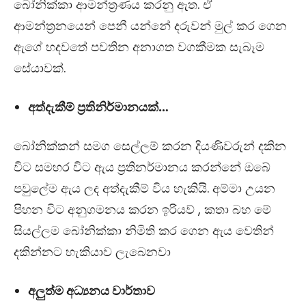
බෝනික්කා ආමන්ත්‍රණය කරනු ඇත. ඒ
ආමන්ත්‍රනයෙන් පෙනී යන්නේ දරුවන් මුල් කර ගෙන
ඇගේ හදවතේ පවතින අනාගත වගකීමක සැබෑම
සේයාවක්.
අත්දැකීම් ප්‍රතිනිර්මානයක්…
බෝනික්කන් සමග සෙල්ලම් කරන දියණිවරුන් දකින
විට සමහර විට ඇය ප්‍රතිනර්මානය කරන්නේ ඔබේ
පවුලේම ඇය ලද අත්දැකීම් විය හැකියි. අම්මා උයන
පිහන විට අනුගමනය කරන ඉරියව් , කතා බහ මේ
සියල්ලම බෝනික්කා නිමිති කර ගෙන ඇය වෙතින්
දකින්නට හැකියාව ලැබෙනවා
අලුත්ම අධ්‍යනය වාර්තාව