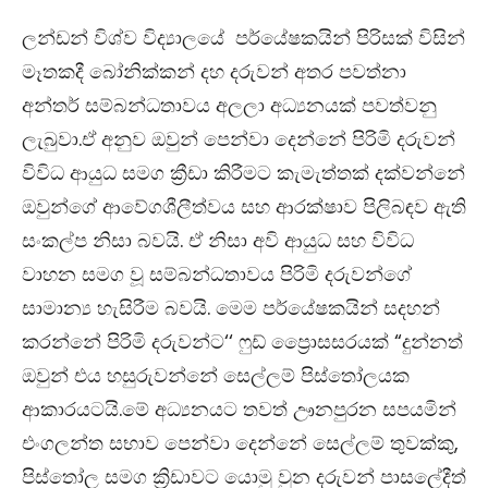
ලන්ඩන් විශ්ව විද්‍යාලයේ පර්යේෂකයින් පිරිසක් විසින්
මෑතකදී බෝනික්කන් දහ දරුවන් අතර පවත්නා
අන්තර් සම්බන්ධතාවය අලලා අධ්‍යනයක් පවත්වනු
ලැබුවා.ඒ අනුව ඔවුන් පෙන්වා දෙන්නේ පිරිමි දරුවන්
විවිධ ආයුධ සමග ක්‍රීඩා කිරීමට කැමැත්තක් දක්වන්නේ
ඔවුන්ගේ ආවේගශීලීත්වය සහ ආරක්ෂාව පිලිබඳව ඇති
සංකල්ප නිසා බවයි. ඒ නිසා අවි ආයුධ සහ විවිධ
වාහන සමග වූ සම්බන්ධතාවය පිරිමි දරුවන්ගේ
සාමාන්‍ය හැසිරීම බවයි. මෙම පර්යේෂකයින් සදහන්
කරන්නේ පිරිමි දරුවන්ට‘‘ ෆුඩ් ප්‍රොෙසසරයක් “දුන්නත්
ඔවුන් එය හසුරුවන්නේ සෙල්ලම් පිස්තෝලයක
ආකාරයටයි.මේ අධ්‍යනයට තවත් ඌනපුරන සපයමින්
එංගලන්ත සභාව පෙන්වා දෙන්නේ සෙල්ලම් තුවක්කු,
පිස්තෝල සමග ක්‍රිඩාවට යොමු වුන දරුවන් පාසලේදීත්