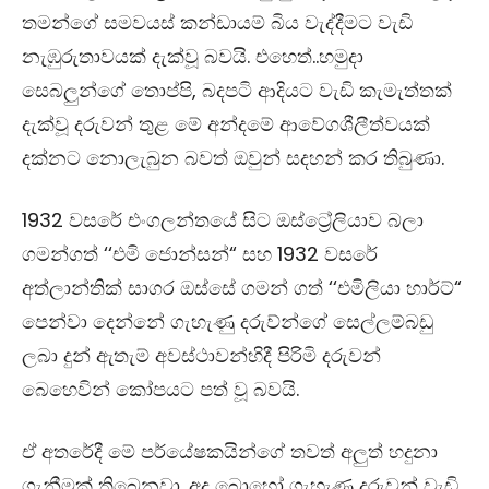
තමන්ගේ සමවයස් කන්ඩායම් බිය වැද්දීමට වැඩි
නැඹුරුතාවයක් දැක්වූ බවයි. එහෙත්..හමුදා
සෙබලුන්ගේ තොප්පි, බදපටි ආදියට වැඩි කැමැත්තක්
දැක්වූ දරුවන් තුළ මේ අන්දමේ ආවේගශීලීත්වයක්
දක්නට නොලැබුන බවත් ඔවුන් සදහන් කර තිබුණා.
1932 වසරේ එංගලන්තයේ සිට ඔස්ට්‍රේලියාව බලා
ගමන්ගත් ‘‘එමි ජොන්සන්“ සහ 1932 වසරේ
අත්ලාන්තික් සාගර ඔස්සේ ගමන් ගත් ‘‘එමිලියා හාර්ට්“
පෙන්වා දෙන්නේ ගැහැණු දරුව්න්ගේ සෙල්ලම්බඩු
ලබා දුන් ඇතැම් අවස්ථාවන්හිදී පිරිමි දරුවන්
බෙහෙවින් කෝපයට පත් වූ බවයි.
ඒ අතරේදී මේ පර්යේෂකයින්ගේ තවත් අලුත් හදුනා
ගැනීමක් තිබෙනවා. අද බොහෝ ගැහැණු දරුවන් වැඩි