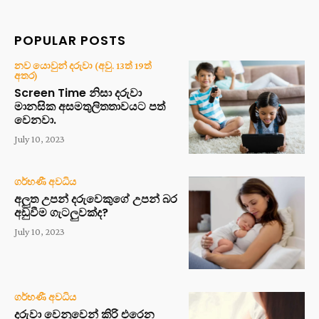
POPULAR POSTS
නව යොවුන් දරුවා (අවු. 13ත් 19ත්
අතර)
Screen Time නිසා දරුවා
මානසික අසමතුලිතතාවයට පත්
වෙනවා.
July 10, 2023
ගර්භණී අවධිය
අලුත උපන් දරුවෙකුගේ උපන් බර
අඩුවීම ගැටලුවක්ද?
July 10, 2023
ගර්භණී අවධිය
දරුවා වෙනුවෙන් කිරි එරෙන