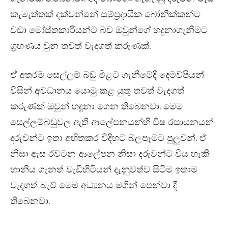
කැමැත්තක් දක්වන්නේ සම්ප්‍රදායික බෝනික්කන්ට
වඩා මෝස්තකාරියන්ට බව ඔවුන්ගේ හදුනාගැනීමට
ග්‍රහණය වුන තවත් වැදගත් කරුණක්.
ඒ අතරම සෙල්ලම් බඩු මිළට ගැනීමේදී දෙමව්පියන්
විසින් අවධානය යොමු කළ යුතු තවත් වැදගත්
කරුණක් ඔවුන් හදුනා ගෙන තිබෙනවා. මෙම
සෙල්ලම්බඩුවල ඇති ආලේපනයන්හි විෂ රසායනයන්
දරුවන්ට ඉතා අහිතකර විදිහට බලපෑමට පුලුවන්. ඒ
නිසා ඇස රවටන ආලේපන නිසා දරුවන්ට විය හැකි
හානිය ගැනත් වැඩිහිටියන් දැනුවත්ව සිටීම ඉතාම
වැදගත් බැව් මෙම අධ්‍යනය මගින් පෙන්වා දී
තිබෙනවා.