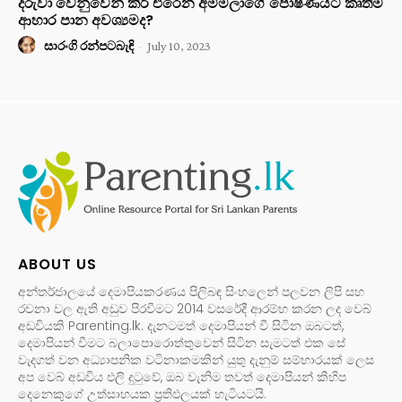
දරුවා වෙනුවෙන් කිරි එරෙන අම්මලාගේ පෝෂණයට කෘතිම
ආහාර පාන අවශ්‍යමද?
සාරංගි රන්පටබැඳි
-
July 10, 2023
ABOUT US
අන්තර්ජාලයේ දෙමාපියකරණය පිලිබඳ සිංහලෙන් පලවන ලිපි සහ
රචනා වල ඇති අඩුව පිරවීමට 2014 වසරේදී ආරම්භ කරන ලද වෙබ්
අඩවියකි Parenting.lk. දැනටමත් දෙමාපියන් වී සිටින ඔබටත්,
දෙමාපියන් වීමට බලාපොරොත්තුවෙන් සිටින සැමටත් එක සේ
වැදගත් වන අධ්‍යාපනික වටිනාකමකින් යුතු දැනුම් සම්භාරයක් ලෙස
අප වෙබ් අඩවිය එලි දුටුවේ, ඔබ වැනිම තවත් දෙමාපියන් කිහිප
දෙනෙකුගේ උත්සාහයක ප්‍රතිඵලයක් හැටියටයි.