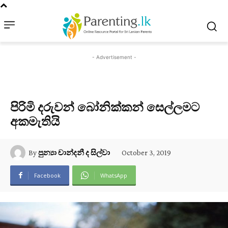
- Advertisement -
පිරිමි දරුවන් බෝනික්කන් සෙල්ලමට
අකමැතියි
October 3, 2019
By
පුන්‍යා චාන්දනී ද සිල්වා
Facebook
WhatsApp