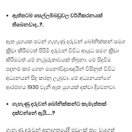
ඇත්තටම සෙල්ලම්බඩුවල වර්ගීකරනයක්
තිබෙනවාද..?.
ඈත යුගයක පටන් ගැහැණු දරුවන් බෝනික්කන් සමග
ක්‍රිඩා කිරීමටත් පිරිමි දරුවන් විවිධ ආයුධ සමග ක්‍රිඩා
කිරීමටත් යම් නැඹුරුතාවයක් තිබුනා. මේ සිදුවීම
පදනම් කර ගෙන මනෝවිද්‍යාඥයින් විසිනුත් විවිධ
අධ්‍යනයන් සිදු කරනු ලැබුවා. මේ අධ්‍යනයන්ගේ
ආරම්භය 1930 වැනි ඈත යුගයක් දක්වා දිවෙනවා.
ගැහැණු දරුවන් බෝනික්කන්ට කැමැත්තක්
දක්වන්නේ ඇයි….?
ගැහැණු දරුවන් අනාගතයේදී පවුලක් තුළ වැදගත්