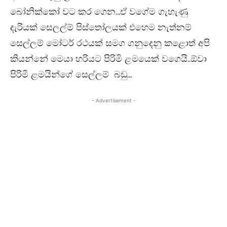
බෝනික්කෝ වට කර ගෙන…ඒ වගේම ගැහැණු
දැරියක් සෙලල්ම් පිස්තෝලයක් එහෙම නැත්නම්
සෙල්ලම් මෝටර් රථයක් සමග ගනුදෙනු කළොත් අපි
කියන්නේ මෙයා හරියට පිරිමි ළමයෙක් වගෙයි..ඕවා
පිරිමි ළමයින්ගේ සෙල්ලම් බඩු…
- Advertisement -