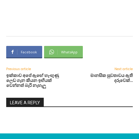
Facebook
WhatsApp
Previous article
Next article
ඉක්කාව අපේ ඇඟේ හැංඟුණු
මානසික සුවතාවය ඇති
ලෙඩ ගැන කියන ඉඟියක්
දරුවෙක්…
වෙන්නත් බැරි නැහැලු
LEAVE A REPLY