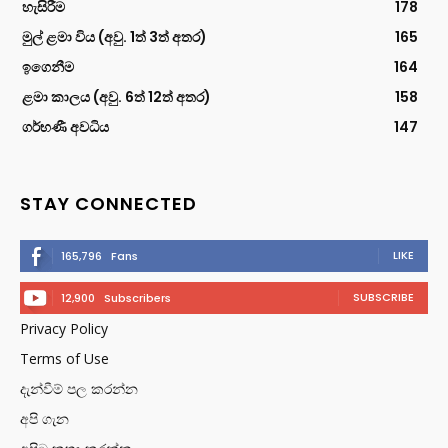
හැසිරීම
178
මුල් ළමා විය (අවු. 1ත් 3ත් අතර)
165
ඉගෙනීම
164
ළමා කාලය (අවු. 6ත් 12ත් අතර)
158
ගර්භණී අවධිය
147
STAY CONNECTED
LIKE
165,796
Fans
SUBSCRIBE
12,900
Subscribers
Privacy Policy
Terms of Use
දැන්වීම් පල කරන්න
අපි ගැන