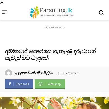
- Advertisement -
අම්මාගේ පෞරෂය ගැහැණු දරුවාගේ
පැවැත්මට වැදගත්
June 23, 2020
By
පුන්‍යා චාන්දනී ද සිල්වා
Facebook
WhatsApp