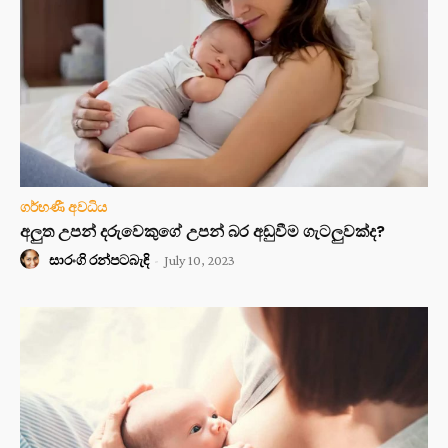
ගර්භණී අවධිය
අලුත උපන් දරුවෙකුගේ උපන් බර අඩුවීම ගැටලුවක්ද?
සාරංගි රන්පටබැඳි
-
July 10, 2023