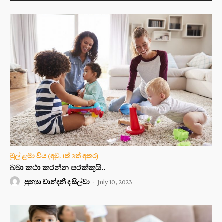
මුල් ළමා විය (අවු. 1ත් 3ත් අතර)
බබා කථා කරන්න පරක්කුයි..
පුන්‍යා චාන්දනී ද සිල්වා
-
July 10, 2023