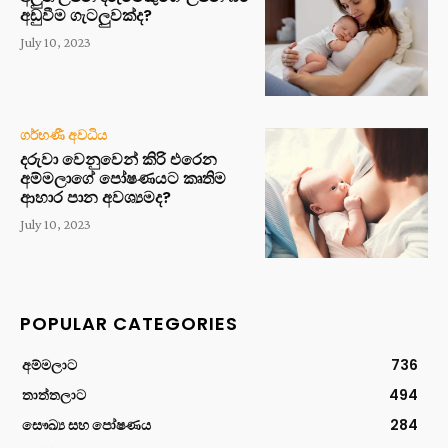
අඩුවීම ගැටලුවක්ද?
July 10, 2023
ගර්භණී අවධිය
දරුවා වෙනුවෙන් කිරි එරෙන
අම්මලාගේ පෝෂණයට කෘතිම
ආහාර පාන අවශ්‍යමද?
July 10, 2023
POPULAR CATEGORIES
අම්මලාට
736
තාත්තලාට
494
සෞඛ්‍ය සහ පෝෂණය
284