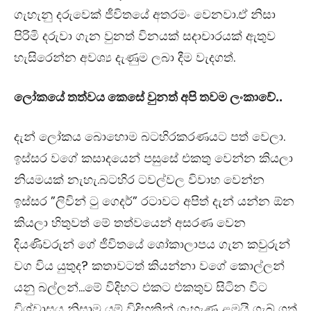
ගැහැනු දරුවෙක් ජීවිතයේ අතරමං වෙනවා.ඒ නිසා
පිරිමි දරුවා ගැන වුනත් විනයක් සදාචාරයක් ඇතුව
හැසිරෙන්න අවශ්‍ය දැණුම ලබා දීම වැදගත්.
ලෝකයේ තත්වය කෙසේ වුනත් අපි තවම ලංකාවේ..
දැන් ලෝකය බොහොම බටහිරකරණයට පත් වෙලා.
ඉස්සර වගේ කසාදයෙන් පසුසේ එකතු වෙන්න කියලා
නියමයක් නැහැ.බටහිර ටවල්වල විවාහ වෙන්න
ඉස්සර ”ලිවින් ටු ගෙදර්” රටාවට අපිත් දැන් යන්න ඕන
කියලා හිතුවත් මේ තත්වයෙන් අසරණ වෙන
දියණිවරුන් ගේ ජීවිතයේ ශෝකාලාපය ගැන කවුරුන්
වග විය යුතුද? කතාවටත් කියන්නා වගේ කොල්ලන්
යනු බල්ලන්…මේ විදිහට එකට එකතුව සිටින විට
විශ්වාසය නිසාම යම් විදිහකින් ගැහැණු ළමයි ගැබ් ගත්