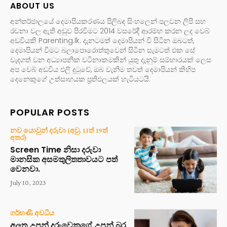
ABOUT US
අන්තර්ජාලයේ දෙමාපියකරණය පිලිබඳ සිංහලෙන් පලවන ලිපි සහ
රචනා වල ඇති අඩුව පිරවීමට 2014 වසරේදී ආරම්භ කරන ලද වෙබ්
අඩවියකි Parenting.lk. දැනටමත් දෙමාපියන් වී සිටින ඔබටත්,
දෙමාපියන් වීමට බලාපොරොත්තුවෙන් සිටින සැමටත් එක සේ
වැදගත් වන අධ්‍යාපනික වටිනාකමකින් යුතු දැනුම් සම්භාරයක් ලෙස
අප වෙබ් අඩවිය එලි දුටුවේ, ඔබ වැනිම තවත් දෙමාපියන් කිහිප
දෙනෙකුගේ උත්සාහයක ප්‍රතිඵලයක් හැටියටයි.
POPULAR POSTS
නව යොවුන් දරුවා (අවු. 13ත් 19ත්
අතර)
Screen Time නිසා දරුවා
මානසික අසමතුලිතතාවයට පත්
වෙනවා.
July 10, 2023
ගර්භණී අවධිය
අලුත උපන් දරුවෙකුගේ උපන් බර