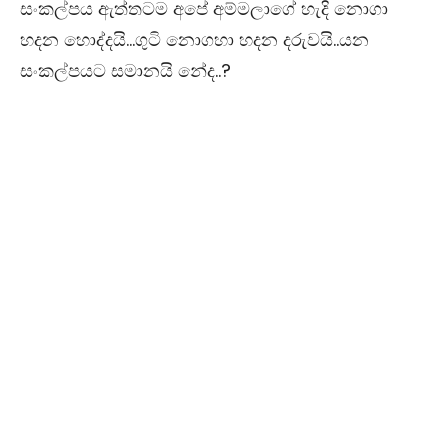
සංකල්පය ඇත්තටම අපේ අම්මලාගේ හැදි නොගා
හදන හොද්දයි…ගුටි නොගහා හදන දරුවයි..යන
සංකල්පයට සමානයි නේද..?