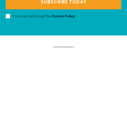
SUBSCRIBE TODAY
I've read and accept the
Privacy Policy
.
- Advertisement -