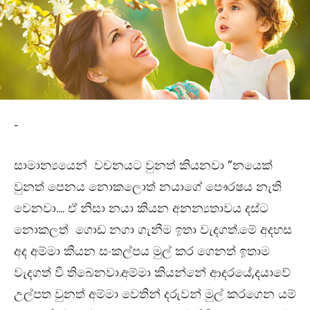
-
සාමාන්‍යයෙන් වචනයට වුනත් කියනවා ”නයෙක්
වුනත් පෙනය නොකලොත් නයාගේ පෞරෂය නැති
වෙනවා…. ඒ නිසා නයා කියන අනන්‍යතාවය දස්ට
නොකලත් ගොඩ නගා ගැනීම ඉතා වැදගත්.මේ අදහස
අද අම්මා කියන සංකල්පය මුල් කර ගෙනත් ඉතාම
වැදගත් වී තිබෙනවා.අම්මා කියන්නේ ආදරයේ,දයාවේ
උල්පත වුනත් අම්මා වෙතින් දරුවන් මුල් කරගෙන යම්