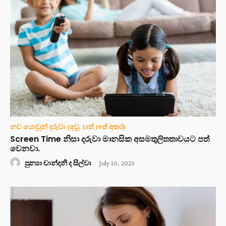
නව යොවුන් දරුවා (අවු. 13ත් 19ත් අතර)
Screen Time නිසා දරුවා මානසික අසමතුලිතතාවයට පත්
වෙනවා.
පුන්‍යා චාන්දනී ද සිල්වා
-
July 10, 2023