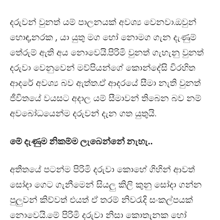
දරුවන් වුනත් යම් පාලනයක් අවශ්‍ය වෙනවා.ඔවුන්
හොඳ,නරක , යා යුතු මග හෝ නොමග ගැන දැණුම්
තේරුම් ඇති අය නොවෙයි.පිරිමි වුනත් ගැහැනු වුනත්
දරුවා වෙනුවෙන් මව්පියන්ගේ කොන්දේසි විරහිත
ආදරේ අවශ්‍ය බව ඇත්ත.ඒ ආදරයේ සීමා නැති වුනත්
ජීවිතයේ වයසට අදාල යම් සීමාවන් තිබෙන බව නම්
අවබෝධයෙන්ම දරුවන් දැන ගත යුතුයි.
මේ දැණුම නිකම්ම ලැබෙන්නේ නැහැ..
අතීතයේ පටන්ම පිරිමි දරුවා කොහේ ගිහින් ආවත්
සෝදා ගෙට ගැනීමෙන් සියලු කිලි කුනු සෝදා ගන්න
පුලුවන් කිව්වත් එයත් ඒ තරම් නිවරැදි සංකල්පයක්
නොවෙයි.මේ පිරිමි දරුවා නිසා කොතැනක හෝ