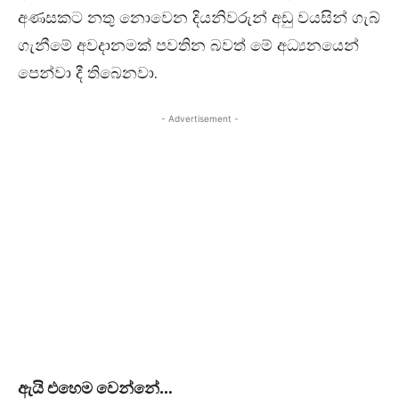
අණසකට නතු නොවෙන දියනිවරුන් අඩු වයසින් ගැබ්
ගැනීමේ අවදානමක් පවතින බවත් මේ අධ්‍යනයෙන්
පෙන්වා දී තිබෙනවා.
- Advertisement -
ඇයි එහෙම වෙන්නේ…