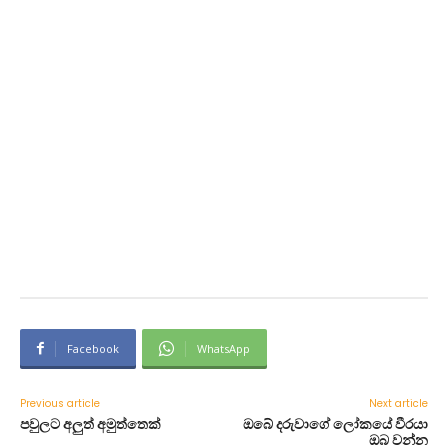
Facebook
WhatsApp
Previous article
Next article
පවුලට අලුත් අමුත්තෙක්
ඔබේ දරුවාගේ ලෝකයේ වීරයා
ඔබ වන්න