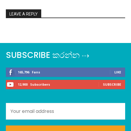
LEAVE A REPLY
SUBSCRIBE කරන්න ⇢
165,796
Fans
LIKE
12,900
Subscribers
SUBSCRIBE