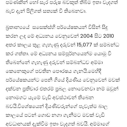
පමණකින් හෝ සැර පරුෂ බවකුත් තිබීම ඉතා වැදගත්
බැව් දැන් පිලිගත් සත්‍යක් වී තිබෙනවා.
බ්‍රතාන්‍යයේ සසෙක්ස්හි පර්යේෂකයන් විසින් සිදු
කරන ලද මේ අධ්‍යනය වෙනුවෙන් 2004 සිට 2010
අතර කාලය තුළ ගැහැණු දරුවන් 15,077 ක් සම්බන්ධ
කර ගත්තා. මේ අධ්‍යනය සම්පූර්නයෙන්ම යොමු වී
තිබෙන්නේ ගැහැණු දරුවන් සම්බන්ධව අම්මා
කෙනෙකුගේ පවතින පෞරෂය ගැනයි.මෙහිදී
පර්යේෂකයන්ට පෙනී ගියේ දියණිය වෙනුවෙන් මවක්
දක්වන ප්‍රතිචාර එතරම් ප්‍රබල නොවෙනවා නම් ඔවුන්
නොමගට යැමේ වැඩි අවස්ථාවන් තිබෙන
බවයි.විශේෂයෙන් දියණිවරුන්ගේ පැවැත්ම බාල
කාලයේ පටන් ගොඩ නගා ගැනීමට මවක් වැඩි
අවධානයක් දැක්වීම ඉතා වැදගත් බවයි. අම්මාගේ