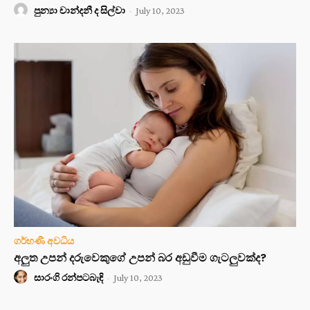
පුන්‍යා චාන්දනී ද සිල්වා
-
July 10, 2023
ගර්භණී අවධිය
අලුත උපන් දරුවෙකුගේ උපන් බර අඩුවීම ගැටලුවක්ද?
සාරංගි රන්පටබැඳි
-
July 10, 2023