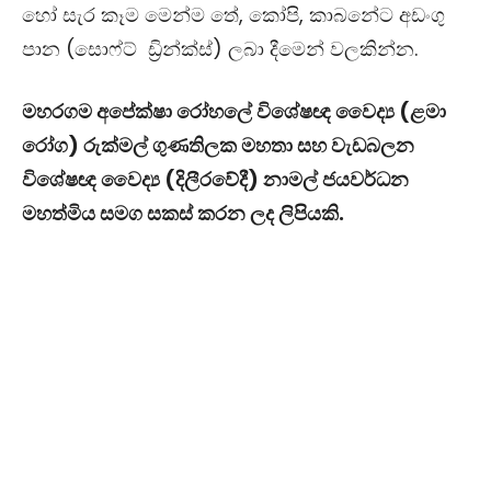
හෝ සැර කෑම මෙන්ම තේ, කෝපි, කාබනේට අඩංගු
පාන (සොෆ්ට් ඩ්‍රින්ක්ස්) ලබා දීමෙන් වලකින්න.
මහරගම අපේක්ෂා රෝහලේ විශේෂඥ වෛද්‍ය (ළමා
රෝග) රුක්මල් ගුණතිලක මහතා සහ වැඩබලන
විශේෂඥ වෛද්‍ය (දිලීරවේදී) නාමල් ජයවර්ධන
මහත්මිය සමග සකස් කරන ලද ලිපියකි.