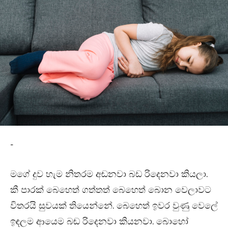
-
මගේ දුව හැම නිතරම අඬනවා බඩ රිදෙනවා කියලා.
කී පාරක් බෙහෙත් ගත්තත් බෙහෙත් බොන වෙලාවට
විතරයි සුවයක් තියෙන්නේ. බෙහෙත් ඉවර වුණු වෙලේ
ඉඳලම ආයෙම බඬ රිදෙනවා කියනවා. බොහෝ