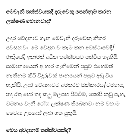
මෙවැනි තත්ත්වයකදී දරුවෙකු පෙන්නුම් කරන
ලක්ෂණ මොනවාද?
උදර වේදනාව ගැන මෙවැනි දරුවෙකු නිතර
පවසනවා. මේ වේදනාව කෑම කන අවස්ථාවේදී/
රාත්‍රියේදී ඉතාමත් අධික තත්ත්වයට පත්විය හැකියි.
සාමාන්‍යයෙන් ආහාර ගැනීමෙන් පසුව එහෙමත්
නැතිනම් කිරි වීදුරුවක් පානයෙන් පසුව අඩු විය
හැකියි. උදර වේදනාවට අමතරව ඔක්කාරය/වමනය,
තද රතු හෝ තද කලු මලපහ පිටවීම, කෝපි කුඩු පැහැ
වමනය වැනි රෝග ලක්ෂණ තිබෙනවා නම් වහාම
වෛද්‍ය උපදෙස් ලබා ගත යුතුයි.
මෙය අවදානම් තත්ත්වයක්ද?