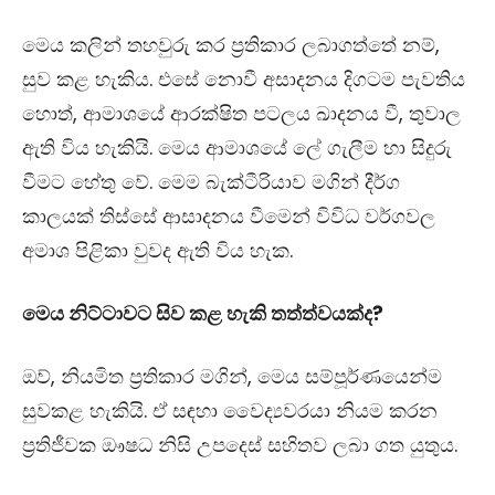
මෙය කලින් තහවුරු කර ප්‍රතිකාර ලබාගත්තේ නම්,
සුව කළ හැකිය. එසේ නොවී අසාදනය දිගටම පැවතිය
හොත්, ආමාශයේ ආරක්ෂිත පටලය ඛාදනය වී, තුවාල
ඇති විය හැකියි. මෙය ආමාශයේ ලේ ගැලීම හා සිදුරු
වීමට හේතු වේ. මෙම බැක්ටීරියාව මගින් දීර්ග
කාලයක් තිස්සේ ආසාදනය වීමෙන් විවිධ වර්ගවල
අමාශ පිළිකා වුවද ඇති විය හැක.‍
මෙය නිට්ටාවට සිව කළ හැකි තත්ත්වයක්ද?
ඔව්, නියමිත ප්‍රතිකාර මගින්, මෙය සම්පූර්ණයෙන්ම
සුවකළ හැකියි. ඒ සඳහා වෛද්‍යවරයා නියම කරන
ප්‍රතිජීවක ඖෂධ නිසි උපදෙස් සහිතව ලබා ගත යුතුය.