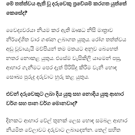
මේ තත්ත්වය ඇති වූ දරුවෙකු
ප්‍රවේශම් කරගත යුත්තේ
කෙසේද?
වෛද්‍යවරයා නියම කර ඇති ඖෂධ නිසි මාත්‍රාව
නිර්දේශිත වාර ගණන ලබාගත යුතුය. රෝග තත්ත්වය
අඩු වූවායැයි මව්පියන් තම මතයට අනුව බෙහෙත්
නතර නොකළ යුතුය. එ‍සේම වැසිකිලි යාමෙන් පසු,
ආහාර ‍ගැනීමට පෙර දෑත් පිරිසිදු කිරීම වැනි හොඳ
සෞඛ්‍ය පුරුදු දරුවාට හුරු කළ යුතුය.
එවන් දරුවෙකුට ලබා දිය යුතු සහ නොදිය යුතු ආහාර
වර්ග සහ පාන වර්ග මොනවාද?
දිනකට ආහාර වේල් තුනක් ලෙස හොඳ සමබල ආහාර
නියමිත වේලාවට දරුවාට ලබාදෙන්න. තෙල් සහිත