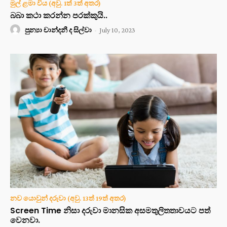
මුල් ළමා විය (අවු. 1ත් 3ත් අතර)
බබා කථා කරන්න පරක්කුයි..
පුන්‍යා චාන්දනී ද සිල්වා
-
July 10, 2023
නව යොවුන් දරුවා (අවු. 13ත් 19ත් අතර)
Screen Time නිසා දරුවා මානසික අසමතුලිතතාවයට පත්
වෙනවා.