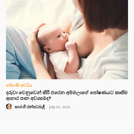
ගර්භණී අවධිය
දරුවා වෙනුවෙන් කිරි එරෙන අම්මලාගේ පෝෂණයට කෘතිම
ආහාර පාන අවශ්‍යමද?
සාරංගි රන්පටබැඳි
-
July 10, 2023