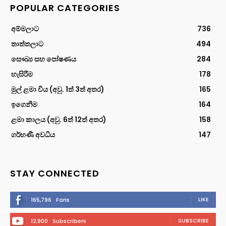
POPULAR CATEGORIES
අම්මලාට
736
තාත්තලාට
494
සෞඛ්‍ය සහ පෝෂණය
284
හැසිරීම
178
මුල් ළමා විය (අවු. 1ත් 3ත් අතර)
165
ඉගෙනීම
164
ළමා කාලය (අවු. 6ත් 12ත් අතර)
158
ගර්භණී අවධිය
147
STAY CONNECTED
LIKE
165,796
Fans
SUBSCRIBE
12,900
Subscribers