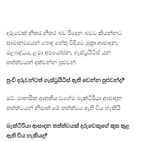
දරුවෙක් නිතර නිතර බඩ රිදෙන බවට කියන්නට
සාමාන්‍යයෙන් පොදු හේතු විදියට මුත්‍රා ආසාදන,
මලබද්ධය‍, ළමා අපයෝජන, ගැස්ට්‍රයිටීස් යන
තත්ත්වයන් දක්වන්න පුළුවන්.
පුංචි දරුවන්ටත් ගැස්ට්‍රයිටිස් ඇති වෙන්න පුළුවන්ද?
ඔව්. මානසික ආතතිය වගේම බැක්ටීරියා ආසාදන
තත්ත්වයන් නිසාත් මේ තත්ත්වය ඇති විය හැකියි
බැක්ටීරියා ආසාදන තත්ත්වයක් දරුවෙකුගේ කුස තුළ
ඇති විය හැකියද?