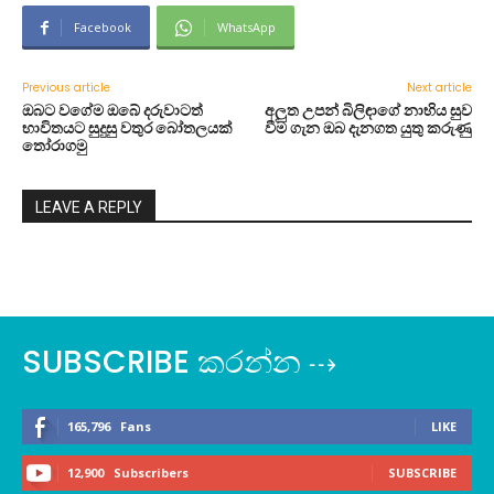
Facebook
WhatsApp
Previous article
Next article
ඔබට වගේම ඔබේ දරුවාටත්
අලුත උපන් බිලිඳාගේ නාභිය සුව
භාවිතයට සුදුසු වතුර බෝතලයක්
වීම ගැන ඔබ දැනගත යුතු කරුණු
තෝරාගමු
LEAVE A REPLY
SUBSCRIBE කරන්න ⇢
165,796
Fans
LIKE
12,900
Subscribers
SUBSCRIBE