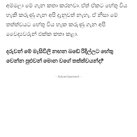
අම්මලා මේ ගැන කතා කරනවා. ඒත් ඒකට හේතු විය
හැකි කරුණු ගැන අපි දැනුවත් නැහැ. ඒ නිසා මේ
තත්ත්වයට හේතු විය හැක කරුණු ගැන අපි
වෛද්‍යවරුන් එක්ක කතා කළා.
දරුවන් මේ මැසිවිලි නඟන බඩේ රිදිල්ලට හේතු
වෙන්න පුළුවන් මොන වගේ තත්ත්වයන්ද?
- Advertisement -