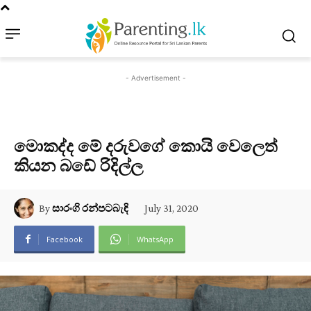
- Advertisement -
මොකද්ද මේ දරුවගේ කොයි වෙලෙත්
කියන බඩේ රිදිල්ල
July 31, 2020
By
සාරංගි රන්පටබැඳි
Facebook
WhatsApp