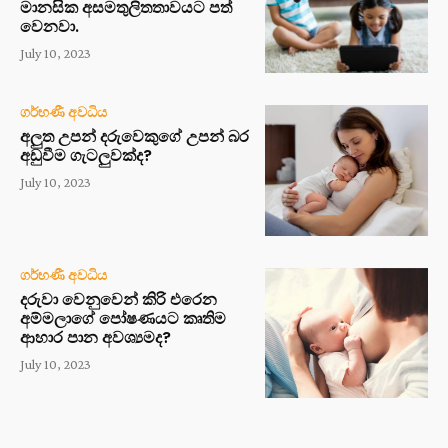
මානසික අසමතුලිතතාවයට පත්
වෙනවා.
July 10, 2023
ගර්භණී අවධිය
අලුත උපන් දරුවෙකුගේ උපන් බර
අඩුවීම ගැටලුවක්ද?
July 10, 2023
ගර්භණී අවධිය
දරුවා වෙනුවෙන් කිරි එරෙන
අම්මලාගේ පෝෂණයට කෘතිම
ආහාර පාන අවශ්‍යමද?
July 10, 2023