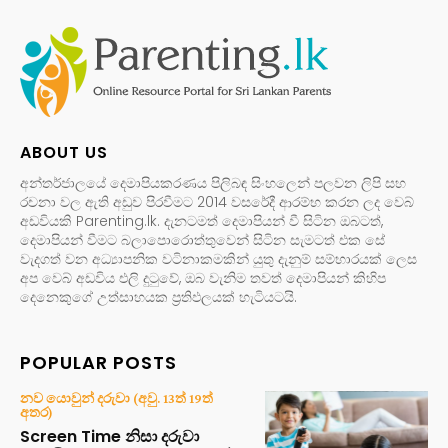
ABOUT US
අන්තර්ජාලයේ දෙමාපියකරණය පිලිබඳ සිංහලෙන් පලවන ලිපි සහ
රචනා වල ඇති අඩුව පිරවීමට 2014 වසරේදී ආරම්භ කරන ලද වෙබ්
අඩවියකි Parenting.lk. දැනටමත් දෙමාපියන් වී සිටින ඔබටත්,
දෙමාපියන් වීමට බලාපොරොත්තුවෙන් සිටින සැමටත් එක සේ
වැදගත් වන අධ්‍යාපනික වටිනාකමකින් යුතු දැනුම් සම්භාරයක් ලෙස
අප වෙබ් අඩවිය එලි දුටුවේ, ඔබ වැනිම තවත් දෙමාපියන් කිහිප
දෙනෙකුගේ උත්සාහයක ප්‍රතිඵලයක් හැටියටයි.
POPULAR POSTS
නව යොවුන් දරුවා (අවු. 13ත් 19ත්
අතර)
Screen Time නිසා දරුවා