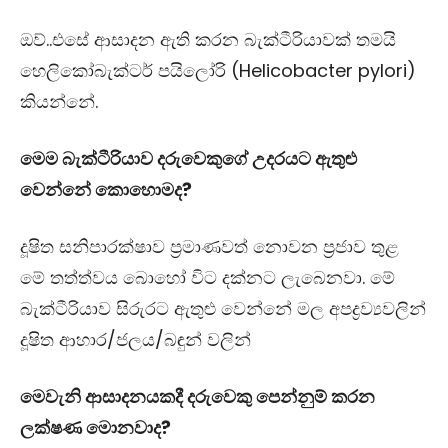
ඔව්..එසේ ආසාදන ඇති කරන බැක්ටීරියාවක් තමයි
හෙලිකෝබැක්ටර් පයිලෝරි (
Helicobacter pylori
)
කියන්නේ.
මෙම බැක්ටීරියාව දරුවෙකුගේ උදරයට ඇතුළු
වෙන්නේ කොහොමද?
දූෂිත සනිපාරක්ෂාව ප්‍රමාණවත් නොවන ප්‍රජාව තුළ
මේ තත්ත්වය බොහෝ විට දක්නට ලැබෙනවා. මේ
බැක්ටීරියාව සිරුරට ඇතුළු වෙන්නේ
මල අපද්‍රව්‍යවලින්
දූෂිත ආහාර/ජලය/බඳුන් වලින්
මෙවැනි ආසාදනයකදී දරුවෙකු පෙන්නුම් කරන
ලක්ෂණ මොනවාද?