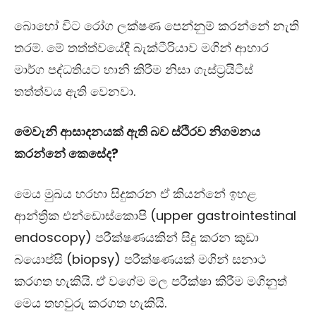
බොහෝ විට රෝග ලක්ෂණ පෙන්නුම් කරන්නේ නැති
තරම්. මේ තත්ත්වයේදී බැක්ටීරියාව මගින් ආහාර
මාර්ග පද්ධතියට හානි කිරීම නිසා ගැස්ට්‍රයිටීස්
තත්ත්වය ඇති වෙනවා.
මෙවැනි ආසාදනයක් ඇති බව ස්ථිරව නිගමනය
කරන්නේ කෙසේද?
මෙය මුඛය හරහා සිදුකරන ඒ කියන්නේ ඉහළ
ආන්ත්‍රික එන්ඩොස්කොපි (
upper gastrointestinal
endoscopy
) පරීක්ෂණයකින් සිදු කරන කුඩා
බයොප්සි (
biopsy
) පරීක්ෂණයක් මගින් සනාථ
කරගත හැකියි. ඒ වගේම මල පරීක්ෂා කිරීම මගිනුත්
මෙය තහවුරු කරගත හැකියි.