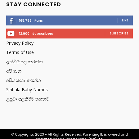
STAY CONNECTED
LIKE
165,796
Fans
SUBSCRIBE
12,900
Subscribers
Privacy Policy
Terms of Use
දැන්වීම් පල කරන්න
අපි ගැන
අපිට කතා කරන්න
Sinhala Baby Names
උපුටා පලකිරීම තහනම්
© Copyrights 2023 - All Rights Reserved. Parenting.lk is owned and
operated by Asquared Global (Pvt) Ltd.