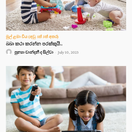
මුල් ළමා විය (අවු. 1ත් 3ත් අතර)
බබා කථා කරන්න පරක්කුයි..
පුන්‍යා චාන්දනී ද සිල්වා
-
July 10, 2023