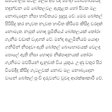
ස්ටේන්ලස් ස්ටීල් ලෙස අපි එදි නෙදා ව්‍යාවහාරයේදී
හඳුන්වන මේ බෝතලවල ඇතුළත හෝ පිටත මල
නොබැදෙන නිසා භාවිතයට සුදුසු වේ. මෙම බෝතල්
පිරිසිදු කර නැවත නැවත භාවිත කිරීමේ කිසිදු වරදක්
නොමැත. නමුත් හොඳ ප්‍රමිතියේ බෝතලයක් තෝරා
ගැනීම වඩාත් වැදගත් වේ. මන්ද ඇලුමිනියම් යොදා
ගනිමින් නිපදවා ඇති බෝතල් බොහොමයක් වෙලඳ
පොලේ ඇති නිසා හොඳම නිෂ්පාදනයක් තෝරා
ගැනීමට මව්පියන් දැනුවත් විය යුතුය. උණු වතුර පිර
වීමේදීද කිසිදු ගැටලුවක් නොව මල නොබැදෙන
වානේ බෝතල් පුංචි දරුවන්ට වුවද ආරක්ෂාකාරී වේ.