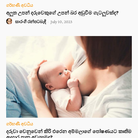
ගර්භණී අවධිය
අලුත උපන් දරුවෙකුගේ උපන් බර අඩුවීම ගැටලුවක්ද?
සාරංගි රන්පටබැඳි
-
July 10, 2023
ගර්භණී අවධිය
දරුවා වෙනුවෙන් කිරි එරෙන අම්මලාගේ පෝෂණයට කෘතිම
ආහාර පාන අවශ්‍යමද?