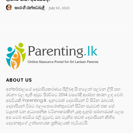
සාරංගි රන්පටබැඳි
-
July 10, 2023
ABOUT US
අන්තර්ජාලයේ දෙමාපියකරණය පිලිබඳ සිංහලෙන් පලවන ලිපි සහ
රචනා වල ඇති අඩුව පිරවීමට 2014 වසරේදී ආරම්භ කරන ලද වෙබ්
අඩවියකි Parenting.lk. දැනටමත් දෙමාපියන් වී සිටින ඔබටත්,
දෙමාපියන් වීමට බලාපොරොත්තුවෙන් සිටින සැමටත් එක සේ
වැදගත් වන අධ්‍යාපනික වටිනාකමකින් යුතු දැනුම් සම්භාරයක් ලෙස
අප වෙබ් අඩවිය එලි දුටුවේ, ඔබ වැනිම තවත් දෙමාපියන් කිහිප
දෙනෙකුගේ උත්සාහයක ප්‍රතිඵලයක් හැටියටයි.