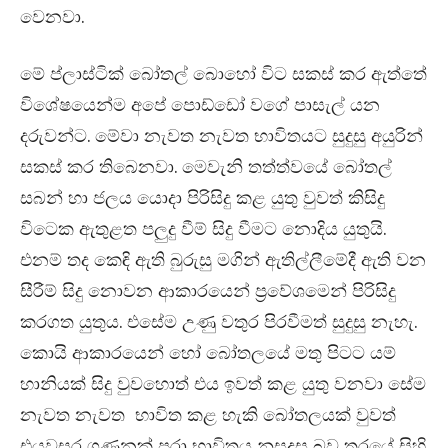
වෙනවා.
මේ ප්ලාස්ටික් බෝතල් බොහෝ විට සකස් කර ඇත්තේ
විශේෂයෙන්ම අපේ පොඩ්ඩෝ වගේ පාසැල් යන
දරුවන්ට. මේවා නැවත නැවත භාවිතයට සුදුසු අයුරින්
සකස් කර තිබෙනවා. මෙවැනි තත්ත්වයේ බෝතල්
සබන් හා ජලය යොදා පිරිසිදු කළ යුතු වුවත් කිසිදු
විටෙක ඇතුළත පලුදු වීම් සිදු වීමට නොදිය යුතුයි.
එනම් තද කෙඳි ඇති බුරුසු මගින් ඇතිල්ලීමේදී ඇති වන
සීරීම් සිදු නොවන ආකාරයෙන් ප්‍රවේශමෙන් පිරිසිදු
කරගත යුතුය. එසේම උණු වතුර පිරවීමත් සුදුසු නැහැ.
කොයි ආකාරයෙන් හෝ බෝතලයේ මතු පිටට යම්
හානියක් සිදු වුවහොත් එය ඉවත් කළ යුතු වනවා සේම
නැවත නැවත භාවිත කළ හැකි බෝතලයක් වුවත්
එයවසර ගණනක් පුරා භාවිතය නුසුදුසු බව තරයේ සිහි