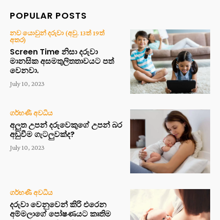
POPULAR POSTS
නව යොවුන් දරුවා (අවු. 13ත් 19ත්
අතර)
Screen Time නිසා දරුවා
මානසික අසමතුලිතතාවයට පත්
වෙනවා.
July 10, 2023
ගර්භණී අවධිය
අලුත උපන් දරුවෙකුගේ උපන් බර
අඩුවීම ගැටලුවක්ද?
July 10, 2023
ගර්භණී අවධිය
දරුවා වෙනුවෙන් කිරි එරෙන
අම්මලාගේ පෝෂණයට කෘතිම