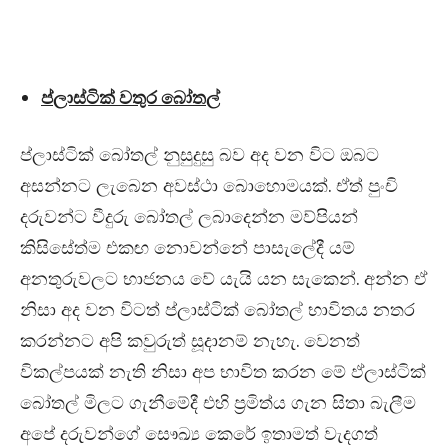
ප්ලාස්ටික් වතුර බෝතල්
ප්ලාස්ටික් බෝතල් නුසුදුසු බව අද වන විට ඔබට
අසන්නට ලැබෙන අවස්ථා බොහොමයක්. ඒත් පුංචි
දරුවන්ට වීදුරු බෝතල් ලබාදෙන්න මව්පියන්
කිසිසේත්ම එකඟ නොවන්නේ පාසැලේදී යම්
අනතුරුවලට භාජනය වේ යැයි යන සැකෙන්. අන්න ඒ
නිසා අද වන විටත් ප්ලාස්ටික් බෝතල් භාවිතය නතර
කරන්නට අපි කවුරුත් සූදානම් නැහැ. වෙනත්
විකල්පයක් නැති නිසා අප භාවිත කරන මේ ඵ්ලාස්ටික්
බෝතල් මිලට ගැනීමේදී එහි ප්‍රමිත්ය ගැන සිතා බැලීම
අපේ දරුවන්ගේ සෞඛ්‍ය කෙරේ ඉතාමත් වැදගත්