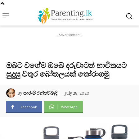
- Advertisement -
ඔබට වගේම ඔබේ දරුවාටත් භාවිතයට
සුදුසු වතුර බෝතලයක් තෝරාගමු
July 28, 2020
By
සාරංගි රන්පටබැඳි
Facebook
WhatsApp