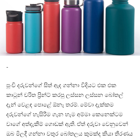
-
පුංචි දරුවන්ගේ සිත් ඇද ගන්නා විදියට එක එක
කාටූන් චරිත ප්‍රින්ට් කරපු ලස්සන ලස්සන බෝතල්
දැන් වෙළඳ පොළේ ඕනෑ තරම්. මේවා දැක්කම
දරුවන්ගේ හැසිරීම ගැන හැම අම්මා කෙනෙක්ටම
වාගේ අත්දැකීම් ගොඩක් ඇති. ඒත් දරුවා වෙනුවෙන්
ඔබ මිලදී ගන්නා වතුර බෝතලය කුමක්ද කියා තීරණය