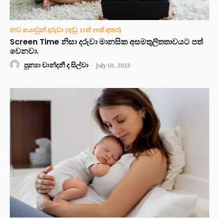
නව යොවුන් දරුවා (අවු. 13ත් 19ත් අතර)
Screen Time නිසා දරුවා මානසික අසමතුලිතතාවයට පත්
වෙනවා.
පුන්‍යා චාන්දනී ද සිල්වා
-
July 10, 2023