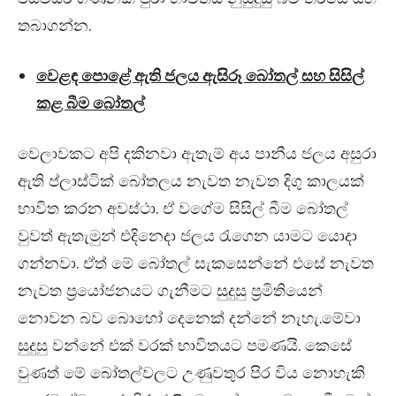
තබාගන්න.
වෙළඳ පොළේ ඇති ජලය ඇසිරූ බෝතල් සහ සිසිල්
කළ බීම බෝතල්
වෙලාවකට අපි දකිනවා ඇතැම් අය පානීය ජලය අසුරා
ඇති ප්ලාස්ටික් බෝතලය නැවත නැවත දිගු කාලයක්
භාවිත කරන අවස්ථා. ඒ වගේම සිසිල් බීම බෝතල්
වුවත් ඇතැමුන් එදිනෙදා ජලය රැගෙන යාමට යොදා
ගන්නවා. ඒත් මේ බෝතල් සැකසෙන්නේ එසේ නැවත
නැවත ප්‍රයෝජනයට ගැනීමට සුදුසු ප්‍රමිතියෙන්
නොවන බව බොහෝ දෙනෙක් දන්නේ නැහැ.මේවා
සුදුසු වන්නේ එක් වරක් භාවිතයට පමණයි. කෙසේ
වුණත් මේ බෝතල්වලට උණුවතුර පිර විය නොහැකි