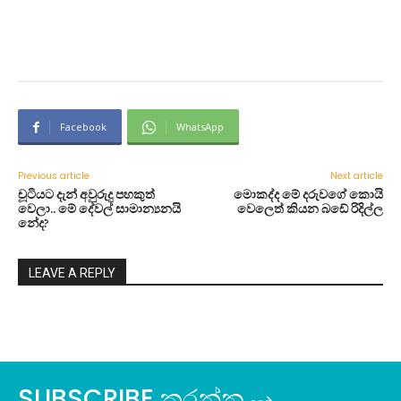
Facebook
WhatsApp
Previous article
Next article
චූටියට දැන් අවුරුදු පහකුත්
මොකද්ද මේ දරුවගේ කොයි
වෙලා.. මේ ‍දේවල් සාමාන්‍යනයි
වෙලෙත් කියන බඩේ රිදිල්ල
නේද?
LEAVE A REPLY
SUBSCRIBE කරන්න ⇢