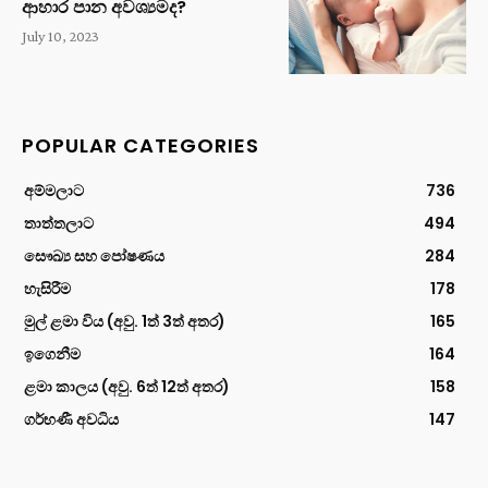
ආහාර පාන අවශ්‍යමද?
July 10, 2023
POPULAR CATEGORIES
අම්මලාට
736
තාත්තලාට
494
සෞඛ්‍ය සහ පෝෂණය
284
හැසිරීම
178
මුල් ළමා විය (අවු. 1ත් 3ත් අතර)
165
ඉගෙනීම
164
ළමා කාලය (අවු. 6ත් 12ත් අතර)
158
ගර්භණී අවධිය
147