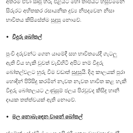
අතරම ඒවා ඍජු හිරු එළියට හෝ තාපයට හසුවීමෙන්
සිරුරට අහිතකර රසායනික දුව්‍ය නිපදවෙන නිසා
භාවිතය කිසිසේත්ම සුදුසු නොවේ.
වීදුරු බෝතල්
පුංචි දරුවන්ට ගෙන යාමේදී සහ භාවිතයේදී ගැටලු
ඇති විය හැකි වුවත් වැඩිහිටි අපිට නම් වීදුරු
බෝතල්වලට හුරු වීම වඩාත් සුදුසුයි. දිගු කාලයක් පුරා
හොඳින් පිරිසිදු කරමින් නැවත නැවත භාවිත කළ හැකි
වීදුරු බෝතලයට උණුසුම් ජලය පිරවුවද කිසිදු හානි
දායක තත්ත්වයක් ඇති නොවේ.
මල නොබැඳෙන වානේ බෝතල්