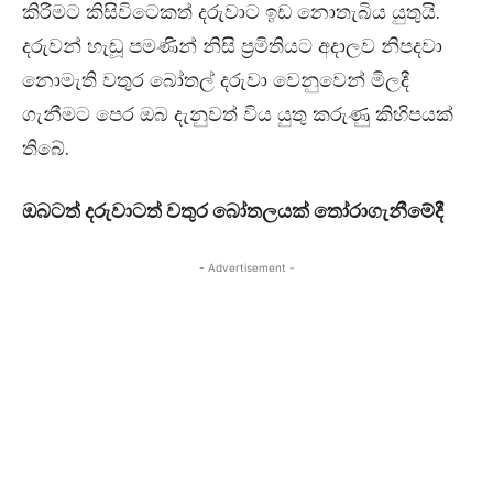
කිරීමට කිසිවිටෙකත් දරුවාට ඉඩ නොතැබිය යුතුයි.
දරුවන් හැඬූ පමණින් නිසි ප්‍රමිතියට අදාලව නිපදවා
නොමැති වතුර බෝතල් දරුවා වෙනුවෙන් මිලදී
ගැනීමට පෙර ඔබ දැනුවත් විය යුතු කරුණු කිහිපයක්
තිබේ.
ඔබටත් දරුවාටත් වතුර බෝතලයක් තෝරාගැනීමේදී
- Advertisement -