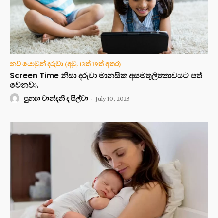
නව යොවුන් දරුවා (අවු. 13ත් 19ත් අතර)
Screen Time නිසා දරුවා මානසික අසමතුලිතතාවයට පත්
වෙනවා.
පුන්‍යා චාන්දනී ද සිල්වා
-
July 10, 2023