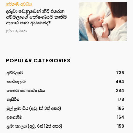
ගර්භණී අවධිය
දරුවා වෙනුවෙන් කිරි එරෙන
අම්මලාගේ පෝෂණයට කෘතිම
ආහාර පාන අවශ්‍යමද?
July 10, 2023
POPULAR CATEGORIES
අම්මලාට
736
තාත්තලාට
494
සෞඛ්‍ය සහ පෝෂණය
284
හැසිරීම
178
මුල් ළමා විය (අවු. 1ත් 3ත් අතර)
165
ඉගෙනීම
164
ළමා කාලය (අවු. 6ත් 12ත් අතර)
158