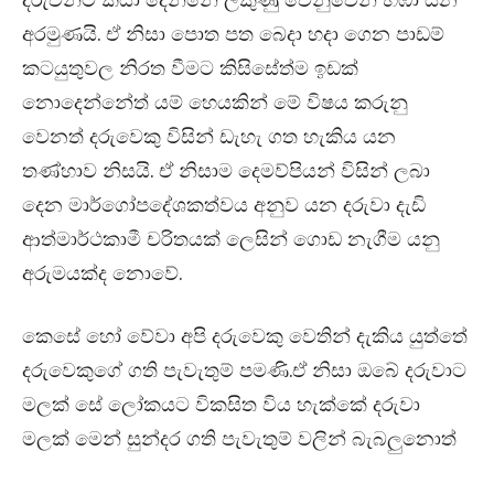
අරමුණයි. ඒ නිසා පොත පත බෙදා හදා ගෙන පාඩම්
කටයුතුවල නිරත වීමට කිසිසේත්ම ඉඩක්
නොදෙන්නේත් යම් හෙයකින් මේ විෂය කරුනු
වෙනත් දරුවෙකු විසින් ඩැහැ ගත හැකිය යන
තණ්හාව නිසයි. ඒ නිසාම දෙමව්පියන් විසින් ලබා
දෙන මාර්ගෝපදේශකත්වය අනුව යන දරුවා දැඩි
ආත්මාර්ථකාමී චරිතයක් ලෙසින් ගොඩ නැගීම යනු
අරුමයක්ද නොවේ.
කෙසේ හෝ වේවා අපි දරුවෙකු වෙතින් දැකිය යුත්තේ
දරුවෙකුගේ ගති පැවැතුම් පමණි.ඒ නිසා ඔබේ දරුවාට
මලක් සේ ලෝකයට විකසිත විය හැක්කේ දරුවා
මලක් මෙන් සුන්දර ගති පැවැතුම් වලින් බැබලුනොත්