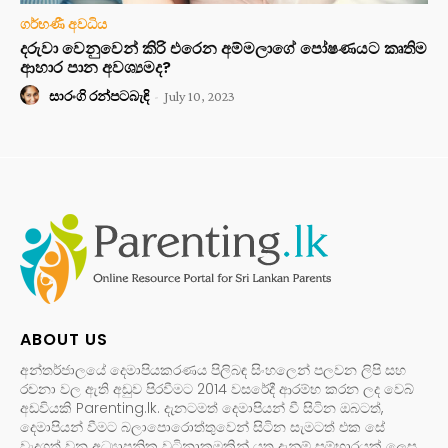
ගර්භණී අවධිය
දරුවා වෙනුවෙන් කිරි එරෙන අම්මලාගේ පෝෂණයට කෘතිම
ආහාර පාන අවශ්‍යමද?
සාරංගි රන්පටබැඳි
-
July 10, 2023
ABOUT US
අන්තර්ජාලයේ දෙමාපියකරණය පිලිබඳ සිංහලෙන් පලවන ලිපි සහ
රචනා වල ඇති අඩුව පිරවීමට 2014 වසරේදී ආරම්භ කරන ලද වෙබ්
අඩවියකි Parenting.lk. දැනටමත් දෙමාපියන් වී සිටින ඔබටත්,
දෙමාපියන් වීමට බලාපොරොත්තුවෙන් සිටින සැමටත් එක සේ
වැදගත් වන අධ්‍යාපනික වටිනාකමකින් යුතු දැනුම් සම්භාරයක් ලෙස