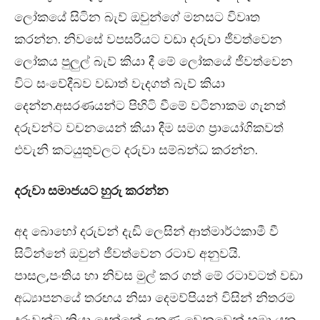
ලෝකයේ සිටින බැව් ඔවුන්ගේ මනසට විවෘත
කරන්න. නිවසේ වපසරියට වඩා දරුවා ජීවත්වෙන
ලෝකය පුලුල් බැව් කියා දී මේ ලෝකයේ ජීවත්වෙන
විට සංවේදීබව වඩාත් වැදගත් බැව් කියා
දෙන්න.අසරණයන්ට පිහිටි වීමේ වටිනාකම ගැනත්
දරුවන්ට වචනයෙන් කියා දීම සමග ප්‍රායෝගිකවත්
එවැනි කටයුතුවලට දරුවා සම්බන්ධ කරන්න.
දරුවා සමාජයට හුරු කරන්න
අද බොහෝ දරුවන් දැඩි ලෙසින් ආත්මාර්ථකාමී වී
සිටින්නේ ඔවුන් ජීවත්වෙන රටාව අනුවයි.
පාසල,පංතිය හා නිවස මුල් කර ගත් මේ රටාවටත් වඩා
අධ්‍යාපනයේ තරඟය නිසා දෙමව්පියන් විසින් නිතරම
දරුවන්ට කියා දෙන්නේ ලකුණු වෙනුවෙන් හඹා යන