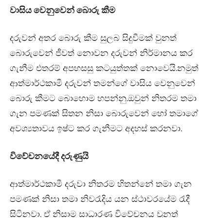
වාසිය වෙනුවෙන් බොරු කීම
දරුවන් අතර බොරු කීම සුලබ සිදුවීමක් වුනත්
බොරුවෙන් ජීවත් නොවන දරුවන් නිර්මානය කර
ගැනීම එතරම් අපහසසු කටයුත්තක් නොවෙයි.නමුත්
ආත්මාර්ථකාමී දරුවන් තමන්ගේ වාසිය වෙනුවෙන්
බොරු කීමට බොහොම හපන්නු.ඔවුන් නිතරම තමා
ගැන පමණක් සිතන නිසා බොරුවෙන් හෝ තමාගේ
අවශ්‍යතාවය ඉෂ්ට කර ගැනීමට අදහස් කරනවා.
විවේචනයේදී දරුණුයි
ආත්මාර්ථකාමී දරුවා නිතරම හිතන්නේ තමා ගැන
පමණක් නිසා තමා නිවරැදිය යන ස්ථාවරයේම රැදී
සිටිනවා. ඒ නිසාම සාධාරණ විවේචනය වුනත්