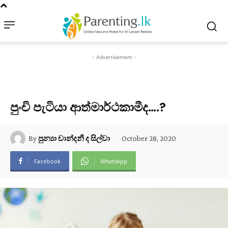
- Advertisement -
පුංචි පැටියා ආත්මාර්ථකාමීද….?
October 28, 2020
By
පුන්‍යා චාන්දනී ද සිල්වා
Facebook
WhatsApp