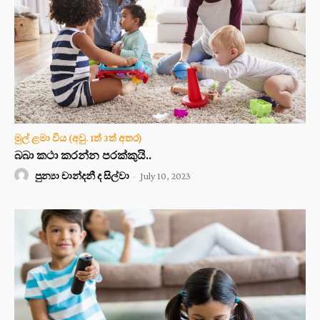
මුල් ළමා විය (අවු. 1ත් 3ත් අතර)
බබා කථා කරන්න පරක්කුයි..
පුන්‍යා චාන්දනී ද සිල්වා
-
July 10, 2023