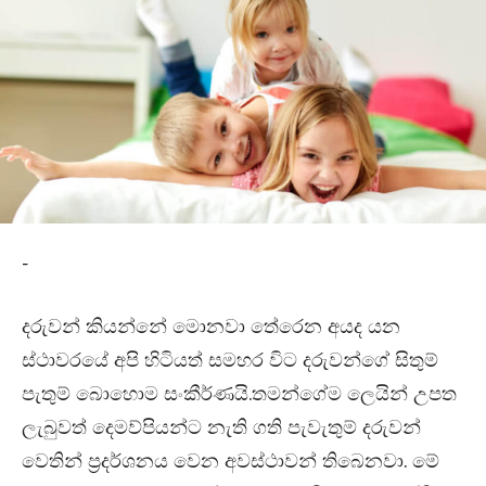
-
දරුවන් කියන්නේ මොනවා තේරෙන අයද යන
ස්ථාවරයේ අපි හිටියත් සමහර විට දරුවන්ගේ සිතුම්
පැතුම් බොහොම සංකීර්ණයි.තමන්ගේම ලෙයින් උපත
ලැබුවත් දෙමව්පියන්ට නැති ගති පැවැතුම් දරුවන්
වෙතින් ප්‍රදර්ශනය වෙන අවස්ථාවන් තිබෙනවා. මේ