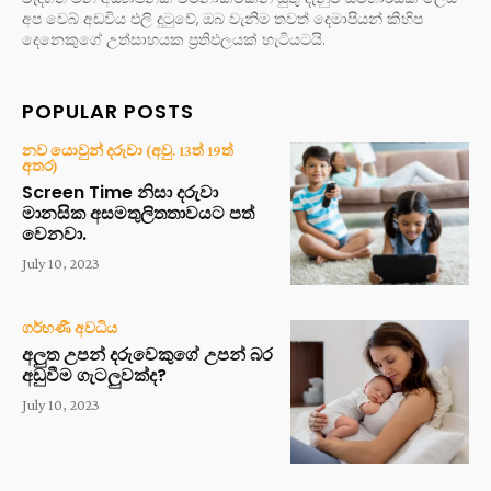
අප වෙබ් අඩවිය එලි දුටුවේ, ඔබ වැනිම තවත් දෙමාපියන් කිහිප
දෙනෙකුගේ උත්සාහයක ප්‍රතිඵලයක් හැටියටයි.
POPULAR POSTS
නව යොවුන් දරුවා (අවු. 13ත් 19ත්
අතර)
Screen Time නිසා දරුවා
මානසික අසමතුලිතතාවයට පත්
වෙනවා.
July 10, 2023
ගර්භණී අවධිය
අලුත උපන් දරුවෙකුගේ උපන් බර
අඩුවීම ගැටලුවක්ද?
July 10, 2023