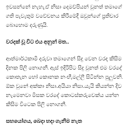
ඉවසන්නේ නැහැ.ඒ නිසා දෙමව්පියන් වුනත් තමාගේ
ගති පැවැතුම් වවේචනය කිරීමේදී ඔවුන්ගේ ප්‍රතිචාර
බොහොම දරුණුයි.
වරදක් වූ විට එය අනුන් මත..
ආත්මාර්ථකාමී දරුවා තමාගෙන් සිදු වෙන වරද කිසිම
දිනක පිලි නොගනී. ඇස් ඉදිරිපිට සිදු වුනත් එම වරදේ
කොතැන හෝ කොනක නංඟී,මල්ලී සිටින්න පුලුවනි.
ඕක වුනේ අක්කා නිසා..අයියා නිසා..යැයි කියන්න දිව
නැමෙනවා මිසක වරදේ කොටස්කරුවෙක්ය යන්න
කිසිම විටෙක පිලි නොගනී.
සහයෝගය, බෙදා හදා ගැනීම නැත