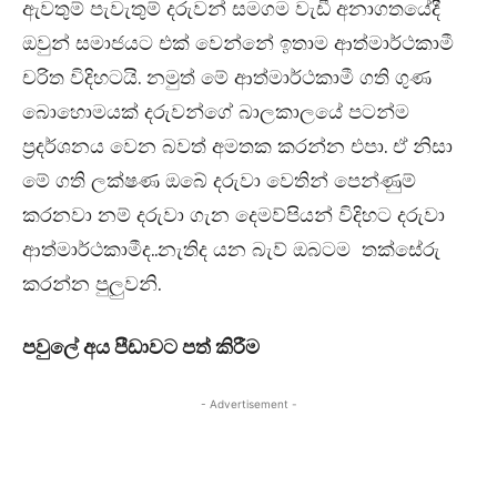
ඇවතුම් පැවැතුම් දරුවන් සමගම වැඩී අනාගතයේදී
ඔවුන් සමාජයට එක් වෙන්නේ ඉතාම ආත්මාර්ථකාමී
චරිත විදිහටයි. නමුත් මේ ආත්මාර්ථකාමී ගති ගුණ
බොහොමයක් දරුවන්ගේ බාලකාලයේ පටන්ම
ප්‍රදර්ශනය වෙන බවත් අමතක කරන්න එපා. ඒ නිසා
මේ ගති ලක්ෂණ ඔබේ දරුවා වෙතින් පෙන්ණුම්
කරනවා නම් දරුවා ගැන දෙමව්පියන් විදිහට දරුවා
ආත්මාර්ථකාමීද..නැතිද යන බැව් ඔබටම තක්සේරු
කරන්න පුලුවනි.
පවුලේ අය පීඩාවට පත් කිරීම
- Advertisement -