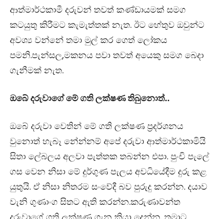
ආත්මාර්ථකාමී දරුවන් තවත් කණ්ඩායමක් සමග
කටයුතු කිරීමට කැමැත්තක් නැත. ඊට හේතුව ඔවුන්ට
අවශ්‍ය වන්නේ තමා මුල් කර ගෙත් ලෝකය
පමනි.පැන්සල,මකනය පවා තවත් අයෙකු සමග බෙදා
ගැනීමක් නැත.
ඔබේ දරුවාගේ මේ ගති ලක්ෂණ තිබුනොත්..
ඔබේ දරුවා වෙතින් මේ ගති ලක්ෂණ ප්‍රදර්ශනය
වුනොත් හැබෑ නේන්නම් අපේ දරුවා ආත්මාර්ථකාමියි
සිතා ලේබලය අලවා පැත්තක තබන්න එපා. පුංචි පැලේ
ගස වෙන නිසා මේ දුර්ගුණ පැලය අවධියේදීම දුරු කළ
යුතුයි. ඒ නිසා නිතරම සංවේදී බව පුරුදු කරන්න. දයාව
වැනි ගුණාංග සිතට ඇති කරන්න.කරුණාවන්ත
දරුවාගේ ගති ලක්ෂණ ගැන කියා දෙන්න. තමාට