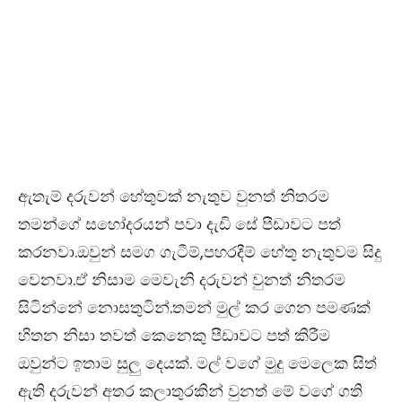
ඇතැම් දරුවන් හේතුවක් නැතුව වුනත් නිතරම
තමන්ගේ සහෝදරයන් පවා දැඩි සේ පීඩාවට පත්
කරනවා.ඔවුන් සමග ගැටීම්,පහරදීම් හේතු නැතුවම සිදු
වෙනවා.ඒ නිසාම මෙවැනි දරුවන් වුනත් නිතරම
සිටින්නේ නොසතුටින්.තමන් මුල් කර ගෙන පමණක්
හිතන නිසා තවත් කෙනෙකු පීඩාවට පත් කිරීම
ඔවුන්ට ඉතාම සුලු දෙයක්. මල් වගේ මුදු මෙලෙක සිත්
ඇති දරුවන් අතර කලාතුරකින් වුනත් මේ වගේ ගති