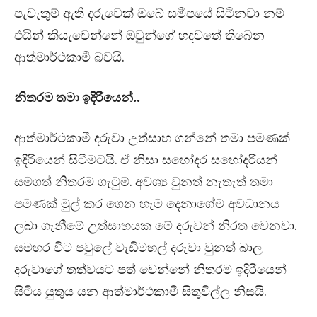
පැවැතුම් ඇති දරුවෙක් ඔබේ සමීපයේ සිටිනවා නම්
එයින් කියැවෙන්නේ ඔවුන්ගේ හදවතේ තිබෙන
ආත්මාර්ථකාමී බවයි.
නිතරම තමා ඉදිරියෙන්..
ආත්මාර්ථකාමී දරුවා උත්සාහ ගන්නේ තමා පමණක්
ඉදිරියෙන් සිටීමටයි. ඒ නිසා සහෝදර සහෝදරියන්
සමගත් නිතරම ගැටුම්. අවශ්‍ය වුනත් නැතැත් තමා
පමණක් මුල් කර ගෙන හැම දෙනාගේම අවධානය
ලබා ගැනීමේ උත්සාහයක මේ දරුවන් නිරත වෙනවා.
සමහර විට පවුලේ වැඩිමහල් දරුවා වුනත් බාල
දරුවාගේ තත්වයට පත් වෙන්නේ නිතරම ඉදිරියෙන්
සිටිය යුතුය යන ආත්මාර්ථකාමී සිතුවිල්ල නිසයි.