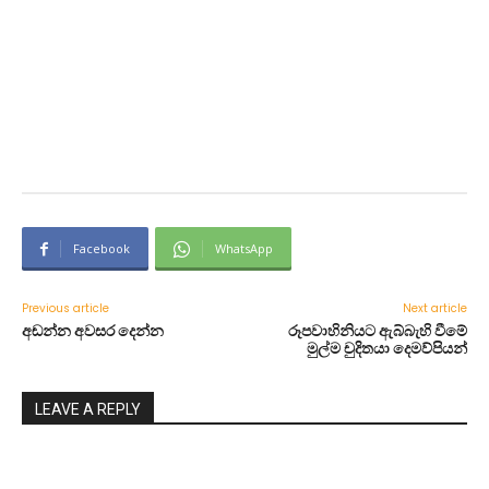
Facebook
WhatsApp
Previous article
Next article
අඬන්න අවසර දෙන්න
රූපවාහිනියට ඇබ්බැහි වීමේ
මුල්ම චුදිතයා දෙමව්පියන්
LEAVE A REPLY