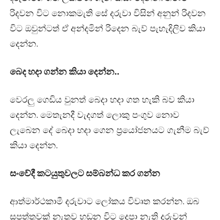
රිදවන විට නොකමැති සේ දරුවා විසින් අනුන් රිදවන
විට ඔවුන්ටත් ඒ අන්දමින් රිදෙන බැව් පැහැදිලිව කියා
දෙන්න.
බෙද හදා ගන්න කියා දෙන්න..
වෙරලු ගෙඩිය වුනත් බෙදා හදා ගත හැකි බව කියා
දෙන්න. මෙතැනදී වැදගත් ලොකු පංගුව නොව
ලැබෙන දේ බෙදා හදා ගෙන ප්‍රයෝජනයට ගැනීම බැව්
කියා දෙන්න.
සංවේදී කටයුතුවලට සම්බන්ධ කර ගන්න
ආත්මාර්ථකාමී දරුවාට ලෝකය විවෘත කරන්න. ඔබ
සපත්තුවක් නැතුව හඩන විට දෙපා නැති දරුවන්