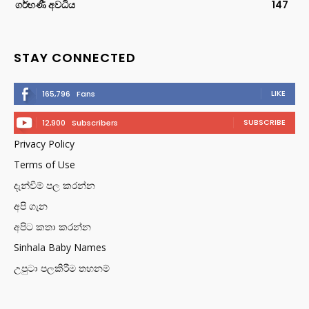
ගර්භණී අවධිය
147
STAY CONNECTED
LIKE
165,796
Fans
SUBSCRIBE
12,900
Subscribers
Privacy Policy
Terms of Use
දැන්වීම් පල කරන්න
අපි ගැන
අපිට කතා කරන්න
Sinhala Baby Names
උපුටා පලකිරීම තහනම්