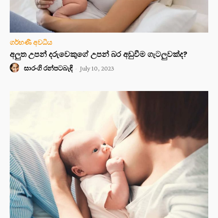
ගර්භණී අවධිය
අලුත උපන් දරුවෙකුගේ උපන් බර අඩුවීම ගැටලුවක්ද?
සාරංගි රන්පටබැඳි
-
July 10, 2023