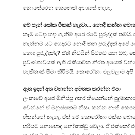
නොතේරෙන කෙනෙක් අවශ්‍යත් නැහැ.
මේ පෑන් කේක ටිකක් හැදුවා… නොදී කන්න මො
කෑම බෙදා හදා ගැනීම අපේ රටේ පුරුද්දක් තමයි
නැත්නම් යට ගෙදරට නොදී කන පුරුද්දක් අපේ
හොද පුරුද්දක්ද? ඒත් නිවසින් පිටතට යන ඔබ
ප්‍රවණතාවයක් ඇති රැකියාවක නිරත අයෙක් වන්
හැකිතාක් සීමා කිරීමයි. කොරෝනා එලවලාම අපි
ඈත ඉඳන් අත වනන්න අමතක කරන්න එපා
ලංකාවේ අපේ මිනිස්සු අතර තියෙන්නේ පුදුමාකාර 
වෙන්නේ ඒ මනුස්සකම නිසා. කන්න නැති කෙනො
හිතන්නේ නැහැ. ඒත් මේ කොරෝනා එක්ක බොහො
හරියට නොහොඳ නෝකක්ඩු වෙලා. ඒ එක්කෝ එය