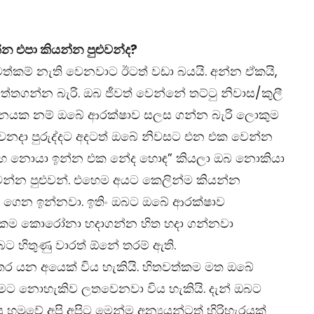
න එපා කියන්න පුළුවන්ද?
කම් නැති වෙනවාට ඊටත් වඩා බයයි. අන්න ඒකයි,
තගන්න බැරි. ඔබ ජීවත් වෙන්නේ තට්ටු නිවාස/කුලී
්ථානයක නම් ඔබේ ආරක්ෂාව සලස ගන්න බැරි ලොකුම
ෙනදා පුරුද්දට අදටත් ඔබේ නිවසට එන එක වෙන්න
මෙහෙ නොයා ඉන්න එක නේද හොඳ” කියලා ඔබ නොකියා
ෙන්න පුළුවන්. එහෙම අයට කෙලින්ම කියන්න
 ගෙන ඉන්නවා. ඉතිං ඔබට ඔබේ ආරක්ෂාව
ක්කම කොරෝනා හදාගන්න හිත හදා ගන්නවා
 හිතුණු වාරත් ඕනේ තරම් ඇති.
තර යන අයෙක් විය හැකියි. හිතවත්කම මත ඔබේ
මට නොහැකිව ලතවෙනවා විය හැකියි. දැන් ඔබට
ුවේ අපි අපිට මෙන්ම අන්‍යයන්ටත් හිරිහැරයක්