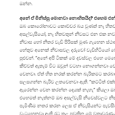
ඔන්න.
අනේ ඒ මිනිස්සු මොනවා නොහිතයිද? එහෙම එන්
ඔබ කොරෝනාවට කොච්චර බය වුණත් නෑ හිතවත්
අසල්වැසියෝ, නෑ හිතවතුන් නිවසට එන එක නවත්
නිවාස හෝ නිතර වැඩි පිරිසක් මුණ ගැහෙන ස
හේතුව අනෙක් නිවාසවල දරුවෝ වැඩිහිටියෝ ව
පුළුවන්. ”අනේ අපි ටිකක් මේ දවස්වල එහෙ 
කිව්වත් ඇතැම් විට ඔවුන් වටහා නොගන්නවා ව
වෙනවා. ඒත් හිත නරක් කරන්න බැරිකමට කරබා
සලසගන්න බැරිව ලතවෙනවා ඇති. ”කට්ටිත් එ
ඇරෙන්න වෙන කරන්න දෙයක් නැහැ” කියලා ඔබට
එහෙමත් නැත්නම් ඔබ අසල්වැසි නිවෙස්වලට නි
පැමිණීම නතර කරන ලෙස ඒ නිවැසියන්ට පැවසී
වැටහෙනවා ඇති රට තුළ පවතින මේ වතාවරණය හම