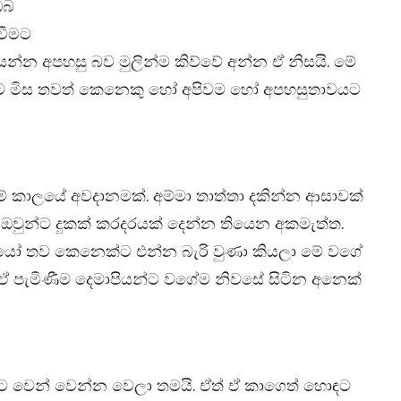
ඔබ
වීමට
මන යන්න අපහසු බව මුලින්ම කිව්වේ අන්න ඒ නිසයි. මේ
වීමට මිස තවත් කෙනෙකු හෝ අපිවම හෝ අපහසුතාවයට
කාලයේ අවදානමක්. අම්මා තාත්තා දකින්න ආසාවක්
ඔවුන්ට දුකක් කරදරයක් දෙන්න තියෙන අකමැත්ත.
යෝ තව කෙනෙක්ට එන්න බැරි වුණා කියලා මේ වගේ
පැමිණීම දෙමාපියන්ට වගේම නිවසේ සිටින අනෙක්
න්ට වෙන් වෙන්න වෙලා තමයි. ඒත් ඒ කාගෙත් හොඳට