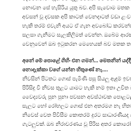
නොවන සේ හැසිරිය යුතු බව. අපි සැවොම මතක
අවසන් වූ දවසක අපි කාටත් වෙනදාටත් වඩා ළංව
හැකි තරම් එවැනි අයට ඒ ගැන අවබෝධ කරවන්
සලසා ගැනීමට සැලකිලිමත් වෙන්න. ඔබේම ආරක
වෙනුවෙන් ඔබ ඉටුකරන මෙහෙයක් බව මතක ත
අනේ මේ පොළේ ගිහිං එන ගමන්… මෙතනින් යද්දී
නොදැක්කා වගේ යන්න හිතුණේ නෑ….
නිවසින් පිටතට ගොස් පැමිණි පසු සියලු ඇඳුම් ඉ
පිරිසිදු වී නිවස තුළට යාමට හැකි නම් ඉතා උචිත
වෛද්‍යවරු පුන පුනා පවසන අවස්ථාවක පොළ
සැලට හෝ රෝහලට ගොස් එන අතරමග නෑ හිත
නිවෙස් වෙත පිවිසීම කොතරම් දුරට සාධාරණීයද
ගැටලුවක්. ඔබ නිරාවරණය වූ පිරිස අතර කොර