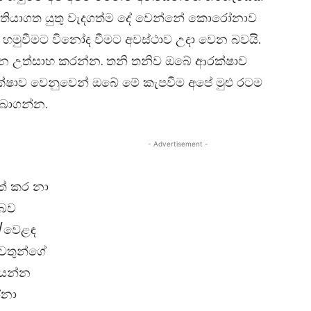
 තියාගත යුතු වැදගත්ම දේ වෙන්නේ කොරෝනාව
 හමුවීමට විනෝද වීමට අවස්ථාව උදා වෙන බවයි.
න උත්සාහ කරන්න. තනි තනිව ඔබේ ආරක්ෂාව
්ෂාව වෙනුවෙන් ඔබේ මේ කැපවීම අපේ මුළු රටම
බාගන්න.
- Advertisement -
වත් කර නා
 බව
ට/වෙළඳ
වතුන්ගේ
 යන්න
ෝනා