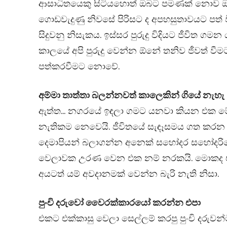
ආසාධිතයෙකු සිටියහොත් ඔබට පමණක් නොව 
ගොඩවැදුණු නිවසේ පිරිසට ද අපහසුතාවයට පත් 
සිදුවනු නිසැකය. ඉස්සර පුරුදු විදියට ජීවිත ග
කාලයේ අපි පුරුදු වෙන්න ඕනේ තනිව ජීවත් 
පත්කරවීමට නොවේ.
අම්මා තාත්තා බලන්නවත් කාලෙකින් ගියේ නැහැ
ඇත්ත… නගරයේ ඉඳලා ගමට යනවා කියන එක මේ 
නැතිකම නෙවෙයි. ජීවිතයේ සැඳෑසමය ගත කරන 
දෙමාපියන් බලාගන්න අනෙක් සහෝදර සහෝදරි
වෙලාවක උරණ වෙන එක නම් නරකයි. මොකද ඒ 
අයටත් යම් අවදානමක් වෙන්න බැරි නැති නිසා.
පුංචි දරුවෝ වෛරක්කාරයෝ කරන්න එපා
එකට එක්කාසු වෙලා සෙල්ලම් කරපු පුංචි දරුව