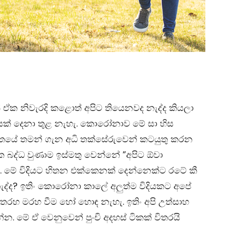
ත් ඒක නිවැරදි කළොත් අපිට තියෙනවද නැද්ද කියලා
ක් දෙනා තුළ නැහැ. කොරෝනාව මේ සා හිස
විතයේ තමන් ගැන අධි තක්සේරුවෙන් කටයුතු කරන
බද්ධ වුණාම ඉස්මතු වෙන්නේ ”අපිට ඕවා
්. මේ විදියට හිතන එක්කෙනක් දෙන්නෙක්ට රටේ කී
ැද්ද? ඉතිං කොරෝනා කාලේ අලුත්ම විදියකට අපේ
 තරහ මරහ වීම හෝ හොඳ නැහැ. ඉතිං අපි උත්සාහ
න්න. මේ ඒ වෙනුවෙන් පුංචි අදහස් ටිකක් විතරයි