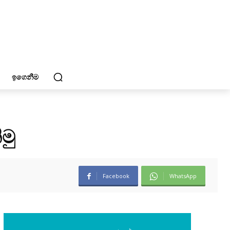
ඉගෙනීම
මු
Facebook
WhatsApp