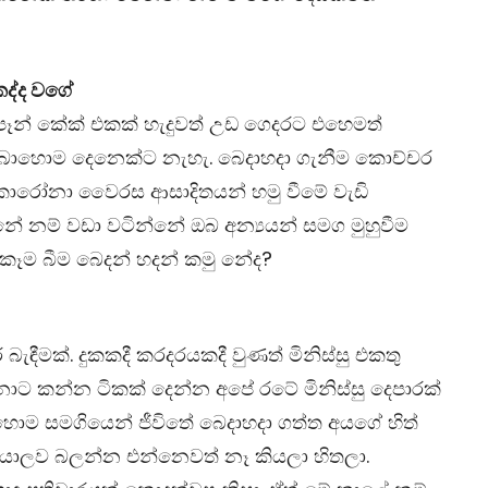
කද්ද වගේ
. පෑන් කේක් එකක් හැදුවත් උඩ ගෙදරට එහෙමත්
 බොහොම දෙනෙක්ට නැහැ. බෙදාහදා ගැනීම කොච්චර
, කොරෝනා වෛරස ආසාදිතයන් හමු වීමේ වැඩි
නේ නම් වඩා වටින්නේ ඔබ අන්‍යයන් සමග මුහුවීම
 කෑම බීම බෙදන් හදන් කමු නේද?
බැඳීමක්. දුකකදී කරදරයකදී වුණත් මිනිස්සු එකතු
ට කන්න ටිකක් දෙන්න අපේ රටේ මිනිස්සු දෙපාරක්
ම සමගියෙන් ජීවිතේ බෙදාහදා ගත්ත අයගේ හිත්
ාලව බලන්න එන්නෙවත් නෑ කියලා හිතලා.