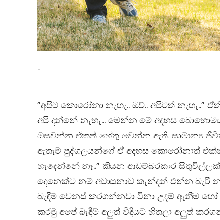
-
”අපිට කොරෝනා නැහැ.. ඔව්.. අපිටත් නැහැ..” ඒ
අපි දන්නේ නැහැ… මෙන්න මේ අදහස බොහොමය
ඔසවන්න ඒකත් හේතු වෙන්න ඇති. සාමාන්‍ය ජී
ඇතැම් පුද්ගලයන්ගේ ඒ අදහස කොරෝනාත් එක්ක 
හැදෙන්නේ නෑ..” කියන ආඩම්බරකාර සිතුවිල්ලක
දෙනෙක්ට නම් අවාසනාව කැන්දන් එන්න බැරි න
බැඳීම් වෙනස් කරගන්නවා විනා උදම් ඇනීම හෝ
කරමු අපේ බැඳීම් අලුත් විදියට හිතලා අලුත් කරග