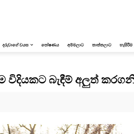
දරුවාගේ වයස
පෝෂණය
අම්මලාට
තාත්තලාට
හැසිරීම
දියකට බැඳීම් අලුත් කරගනි