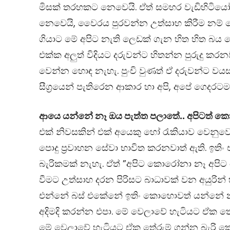
මිසක් තරහකට නෙවෙයි. ඒත් සමහර වැඩිහිටියෝ
නෙවෙයි, වෛරය පුරවන්න උත්සාහ කිරීම නම්
ගියාට මේ අපිට නැති ලෙඩක් ගැන හිත හිත 
එක්ක අලුත් විදියට දරුවන්ට හිතන්න පුරුදු 
වෙන්න හොඳ නැහැ. පුංචි වුණත් ඒ දරුවන්ට 
සීග්‍රයෙන් පැතිරෙන ආකාර හා අපි, අපේ ගෙදර
ආයෙ යන්නේ නෑ ඔය පැත්ත පලාතේ.. අපිටත් 
එක් නිවසකින් එක් අයෙකු හෝ රැකියාව වෙනුවෙ
පොදු ප්‍රවාහන සේවා භාවිත කරනවාත් ඇති. ඉ
බැරිකමක් නැහැ. ඒත් ”අපිට කොරෝනා නෑ අප
වීමට උත්සාහ දරන පිරිසට බාධාවක් වන අයුරි
එන්නේ බස් එකේනේ ඉතිං කොහොවත් යන්නේ නෑ
අදිමදි කරන්න එපා. මේ වෙලාවේ හැටියට ඒක 
මේ වෙලාවේ හැටියට ඒක තේරුම් ගන්න බැරි 