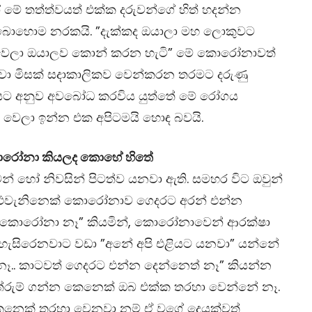
 මේ තත්ත්වයත් එක්ක දරුවන්ගේ හිත් හදන්න
 බොහොම නරකයි. ”දැක්කද ඔයාලා මහ ලොකුවට
බය වෙලා ඔයාලව කොන් කරන හැටි” මේ කොරෝනාවත්
කරනවා මිසක් සදාකාලිකව වෙන්කරන තරමට දරුණු
වයසට අනුව අවබෝධ කරවිය යුත්තේ මේ රෝගය
ටම වෙලා ඉන්න එක අපිටමයි හොඳ බවයි.
කොරෝනා කියලද කොහේ හිතේ
න් හෝ නිවසින් පිටත්ව යනවා ඇති. සමහර විට ඔවුන්
තිං එවැනිනෙක් කොරෝනාව ගෙදරට අරන් එන්න
ිට කොරෝනා නෑ” කියමින්, කොරෝනාවෙන් ආරක්ෂා
න් හැසිරෙනවාට වඩා ”අනේ අපි එළියට යනවා” යන්නේ
.. කාටවත් ගෙදරට එන්න දෙන්නෙත් නෑ” කියන්න
තේරුම් ගන්න කෙනෙක් ඔබ එක්ක තරහා වෙන්නේ නෑ.
කෙනෙක් තරහා වෙනවා නම් ඒ වගේ දෙයක්වත්