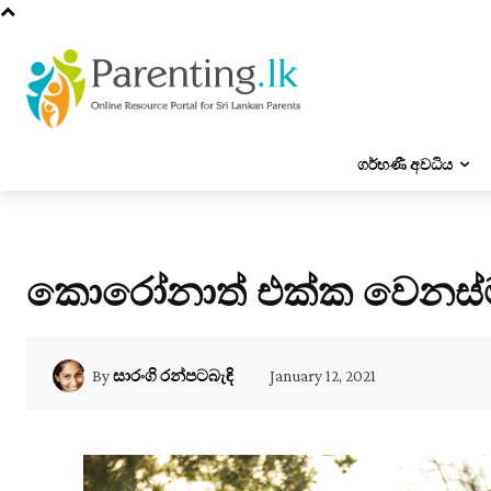
ගර්භණී අවධිය
කොරෝනාත් එක්ක වෙනස්ම වි
January 12, 2021
By
සාරංගි රන්පටබැඳි