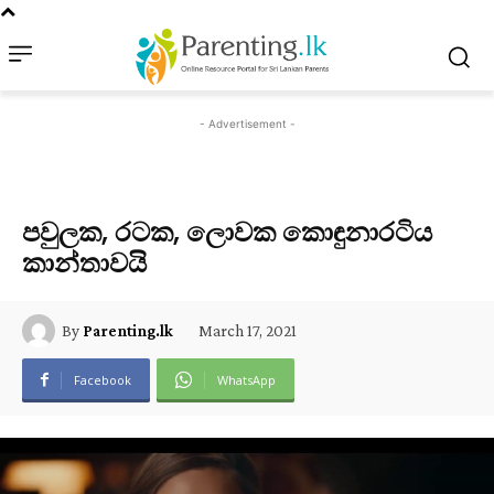
- Advertisement -
පවුලක, රටක, ලොවක කොඳුනාරටිය
කාන්තාවයි
March 17, 2021
By
Parenting.lk
Facebook
WhatsApp