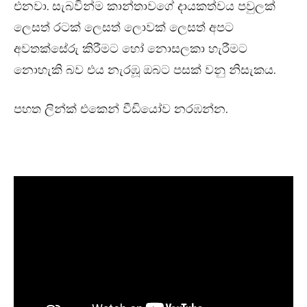
එනවා. සැබවින්ම කාන්තාවගේ දායකත්වය පවුලක්
ලෙසත් රටක් ලෙසත් ලොවක් ලෙසත් අපට
අවතක්සේරු කිරීමට හෝ නොසලකා හැරීමට
නොහැකි බව එය නැරඹූ ඔබට පසක් වනු නිසැකය.
පහත ලින්ක් එකෙන් වීඩියෝව නරඹන්න.