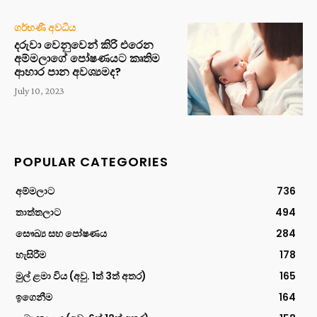
ගර්භණී අවධිය
දරුවා වෙනුවෙන් කිරි එරෙන
අම්මලාගේ පෝෂණයට කෘතිම
ආහාර පාන අවශ්‍යමද?
July 10, 2023
POPULAR CATEGORIES
අම්මලාට
736
තාත්තලාට
494
සෞඛ්‍ය සහ පෝෂණය
284
හැසිරීම
178
මුල් ළමා විය (අවු. 1ත් 3ත් අතර)
165
ඉගෙනීම
164