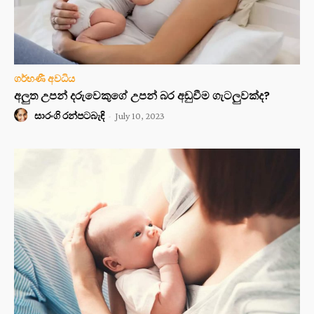
ගර්භණී අවධිය
අලුත උපන් දරුවෙකුගේ උපන් බර අඩුවීම ගැටලුවක්ද?
සාරංගි රන්පටබැඳි
-
July 10, 2023