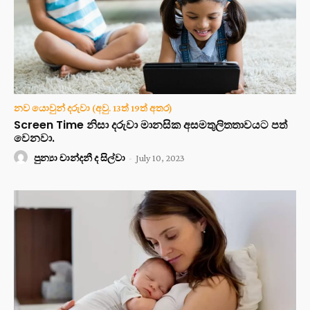
නව යොවුන් දරුවා (අවු. 13ත් 19ත් අතර)
Screen Time නිසා දරුවා මානසික අසමතුලිතතාවයට පත්
වෙනවා.
පුන්‍යා චාන්දනී ද සිල්වා
-
July 10, 2023