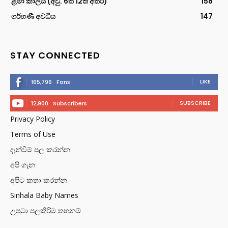
ළමා කාලය (අවු. 6ත් 12ත් අතර)
158
ගර්භණී අවධිය
147
STAY CONNECTED
LIKE
165,796
Fans
SUBSCRIBE
12,900
Subscribers
Privacy Policy
Terms of Use
දැන්වීම් පල කරන්න
අපි ගැන
අපිට කතා කරන්න
Sinhala Baby Names
උපුටා පලකිරීම තහනම්