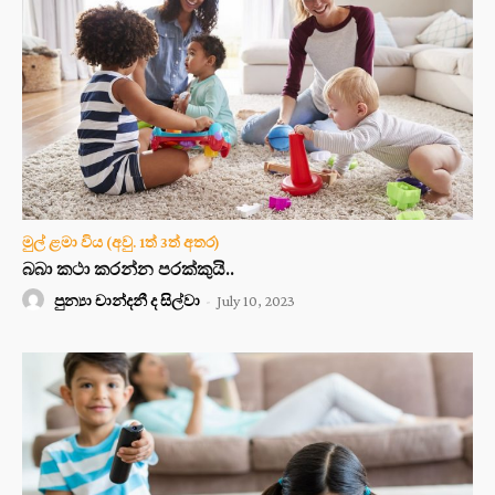
මුල් ළමා විය (අවු. 1ත් 3ත් අතර)
බබා කථා කරන්න පරක්කුයි..
පුන්‍යා චාන්දනී ද සිල්වා
-
July 10, 2023