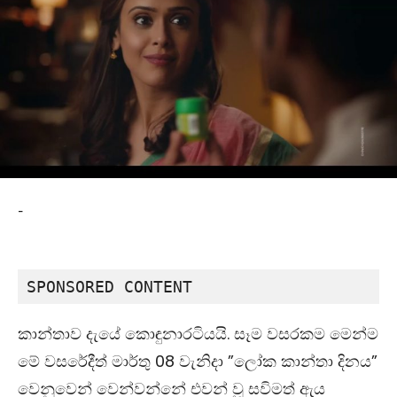
-
SPONSORED CONTENT
කාන්තාව දැයේ කොඳුනාරටියයි. සෑම වසරකම මෙන්ම
මේ වසරේදීත් මාර්තු
08
වැනිදා
”
ලෝක කාන්තා දිනය
”
වෙනුවෙන් වෙන්වන්නේ එවන් වූ සවිමත් ඇය