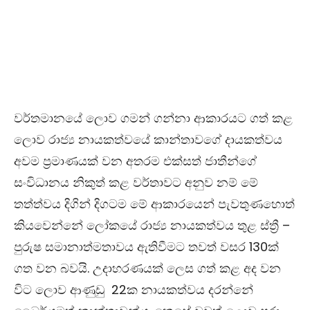
වර්තමානයේ ලොව ගමන් ගන්නා ආකාරයට ගත් කළ
ලොව රාජ්‍ය නායකත්වයේ කාන්තාවගේ දායකත්වය
අවම ප්‍රමාණයක් වන අතරම එක්සත් ජාතීන්ගේ
සංවිධානය නිකුත් කළ වර්තාවට අනුව නම් මේ
තත්ත්වය දිගින් දිගටම මේ ආකාරයෙන් පැවතුණහොත්
කියවෙන්නේ ලෝකයේ රාජ්‍ය නායකත්වය තුළ ස්ත්‍රී
–
පුරුෂ සමානාත්මතාවය ඇතිවීමට තවත් වසර
130
ක්
ගත වන බවයි. උදාහරණයක් ලෙස ගත් කළ අද වන
විට ලොව ආණුඩු
22
ක නායකත්වය දරන්නේ