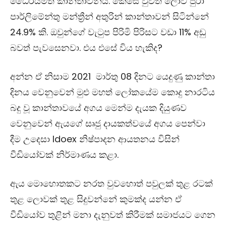
ධෛර්යමත් කාන්තාවන්ය. කෙසේ වුවත් ලොව පුරා
පාර්ලිමේන්තු මන්ත්‍රීන් අතුරින් කාන්තාවන් සිටින්නේ
24.9%
කි. ඔවුන්ගේ වැටුප පිරිමි පිරිසට වඩා
11%
අඩු
බවත් පැවසෙනවා. එය එසේ විය හැකිද?
අන්න ඒ නිසාම 2021 මාර්තු
08
දිනට යෙදුණු කාන්තා
දිනය වෙනුවෙන් මුළු මහත් ලෝකයේම කොදු නාරටිය
බදු වූ කාන්තාවයේ අගය මෙන්ම දැයක දියුණව
වෙනුවෙන් ඇයගේ සෘජු දායකත්වයේ අගය පෙන්වා
දීම උදෙසා
Idoex
නිෂ්පාදන ආයතනය විසින්
වීඩියෝවක් නිර්මාණය කළා.
ඇය මොහොතකට නරත වුවහොත් පවුලක් තුළ රටක්
තුළ ලොවක් තුළ සිදුවන්නේ කුමක්ද යන්න ඒ
වීඩියෝව තුළින් මනා දැනුවත් කිරීමක් සමාජයට ගෙන