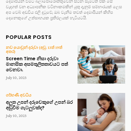
දෙමාපියන් වීමට බලාපොරොත්තුවෙන් සිටින සැමටත් එක සේ
වැදගත් වන අධ්‍යාපනික වටිනාකමකින් යුතු දැනුම් සම්භාරයක් ලෙස
අප වෙබ් අඩවිය එලි දුටුවේ, ඔබ වැනිම තවත් දෙමාපියන් කිහිප
දෙනෙකුගේ උත්සාහයක ප්‍රතිඵලයක් හැටියටයි.
POPULAR POSTS
නව යොවුන් දරුවා (අවු. 13ත් 19ත්
අතර)
Screen Time නිසා දරුවා
මානසික අසමතුලිතතාවයට පත්
වෙනවා.
July 10, 2023
ගර්භණී අවධිය
අලුත උපන් දරුවෙකුගේ උපන් බර
අඩුවීම ගැටලුවක්ද?
July 10, 2023