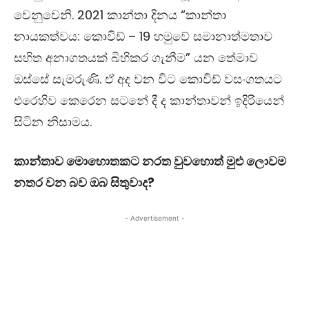
වෙනුවෙනි. 2021 කාන්තා දිනය
“
කාන්තා
නායකත්වය: කොවිඩ්
– 19
හමුවේ සමානාත්මතාව
සහිත අනාගතයක් බිහිකර ගැනීම
”
යන තේමාව
ඔස්සේ සැමරුණි. ඒ අද වන විට කොවිඩ් වසංගතයට
එරෙහිව කෙරෙන සටනේ දී ද කාන්තාවන් ඉදිරියෙන්
සිටින නිසාමය.
කාන්තාව මොහොතකට නරත වුවහොත් මුළු ලොවම
නතර වන බව ඔබ සිතුවාද?
- Advertisement -