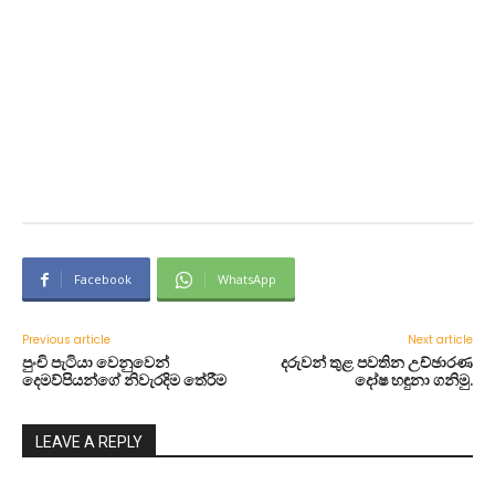
Facebook
WhatsApp
Previous article
Next article
පුංචි පැටියා වෙනුවෙන්
දරුවන් තුළ පවතින උච්ඡාරණ
දෙමව්පියන්ගේ නිවැරදිම තේරීම
දෝෂ හඳුනා ගනිමු.
LEAVE A REPLY