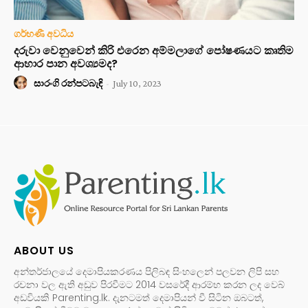
ගර්භණී අවධිය
දරුවා වෙනුවෙන් කිරි එරෙන අම්මලාගේ පෝෂණයට කෘතිම
ආහාර පාන අවශ්‍යමද?
සාරංගි රන්පටබැඳි
-
July 10, 2023
ABOUT US
අන්තර්ජාලයේ දෙමාපියකරණය පිලිබඳ සිංහලෙන් පලවන ලිපි සහ
රචනා වල ඇති අඩුව පිරවීමට 2014 වසරේදී ආරම්භ කරන ලද වෙබ්
අඩවියකි Parenting.lk. දැනටමත් දෙමාපියන් වී සිටින ඔබටත්,