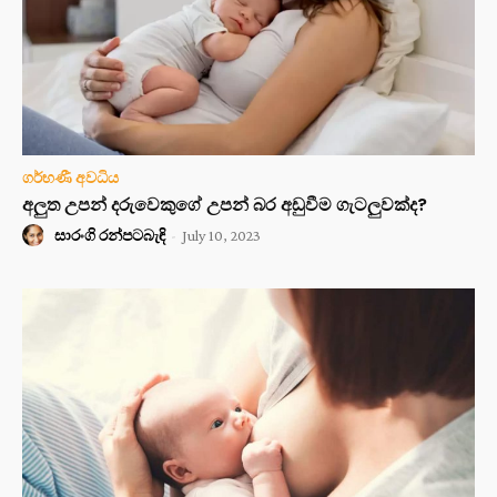
ගර්භණී අවධිය
අලුත උපන් දරුවෙකුගේ උපන් බර අඩුවීම ගැටලුවක්ද?
සාරංගි රන්පටබැඳි
-
July 10, 2023