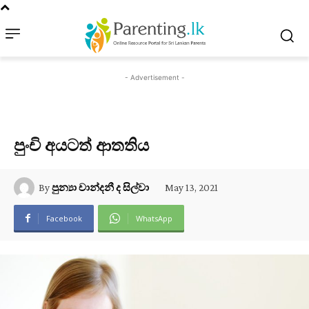
- Advertisement -
පුංචි අයටත් ආතතිය
May 13, 2021
By
පුන්‍යා චාන්දනී ද සිල්වා
Facebook
WhatsApp