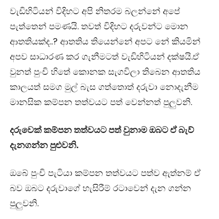
වැඩිහිටියන් විදිහට අපි නිතරම බලන්නේ අපේ
පැත්තෙන් පමණයි. තවත් විදිහට දරුවන්ට මොන
ආතතියක්ද..? ආතතිය තියෙන්නේ අපට නේ කියමින්
අපව සාධාරණ කර ගැනීමටත් වැඩිහිටියන් දක්ෂයි.ඒ
වුනත් පුංචි හිතේ කොනක සැගවිලා තිබෙන ආතතිය
කාලයත් සමග මුල් බැස ගත්තොත් දරුවා නොදැනීම
මානසික කම්පන තත්වයට පත් වෙන්නත් පුලුවනි.
දරුවෙක් කම්පන තත්වයට පත් වුනාම ඔබට ඒ බැව්
දැනගන්න පුළුවනි
.
ඔබේ පුංචි පැටියා කම්පන තත්වයට පත්ව ඇත්නම් ඒ
බව ඔබට දරුවාගේ හැසිරීම් රටාවෙන් දැන ගන්න
පුලුවනි.