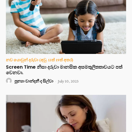
නව යොවුන් දරුවා (අවු. 13ත් 19ත් අතර)
Screen Time නිසා දරුවා මානසික අසමතුලිතතාවයට පත්
වෙනවා.
පුන්‍යා චාන්දනී ද සිල්වා
-
July 10, 2023