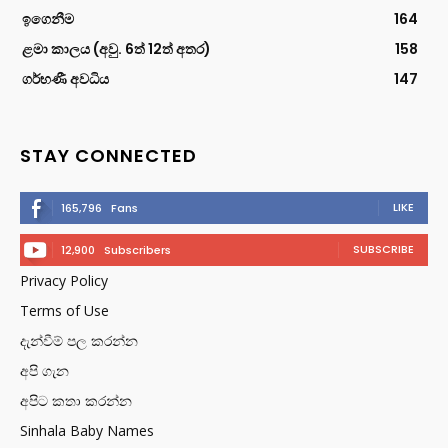
ඉගෙනීම
164
ළමා කාලය (අවු. 6ත් 12ත් අතර)
158
ගර්භණී අවධිය
147
STAY CONNECTED
LIKE
165,796
Fans
SUBSCRIBE
12,900
Subscribers
Privacy Policy
Terms of Use
දැන්වීම් පල කරන්න
අපි ගැන
අපිට කතා කරන්න
Sinhala Baby Names