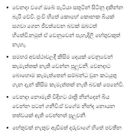
වෙනදා වගේ ඔබේ පැටියා සතුටින් සිටිනු දකින්න
බැරි වේවි. පුංචි හිතේ කොහේ කොනක බියක්
සගවා ගෙන ජීවත්වෙන බවක් ඔබටත්
හිතේවි.නමුත් ඒ වෙනුවෙන් පැහැදිලි හේතුවකුත්
නැහැ.
සමහර අවස්ථාවලදී කිසිම දෙයක් වෙනුවෙන්
කැමැත්තක් නැති වෙන්න පුලුවනි. වෙනදාට
බොහොම කැමැත්තෙන් සම්බන්ධ වුන කටයුතු
ගැන දැන් කිසිම කැමැත්තක් නැති බවක් පෙනේවි.
වෙනදා නොමැති විදිහට රාත්‍රි නින්දෙන් බිය
වෙන්න පටන් ගනීවි.ඒ වගේම නින්ද නොයන
තත්වයක් ඇති වෙන්නත් පුලුවනි.
හේතුවක් නැතුව ඇඬීමත් දරුවාගේ හිතේ පවතින