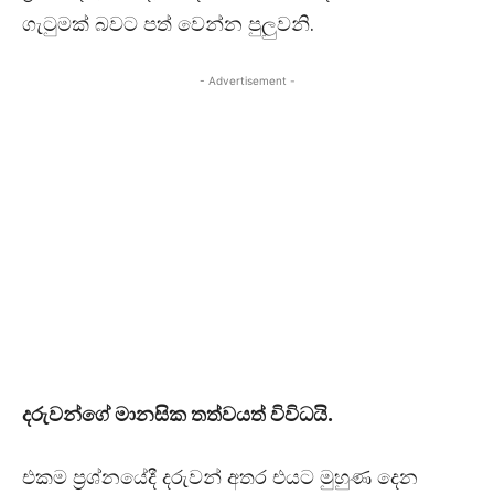
ගැටුමක් බවට පත් වෙන්න පුලුවනි.
- Advertisement -
දරුවන්ගේ මානසික තත්වයත් විවිධයි.
එකම ප්‍රශ්නයේදී දරුවන් අතර එයට මුහුණ දෙන