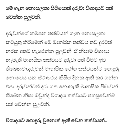
මේ ගැන නොසලකා සිටියොත් දරුවා විශාදයට පත්
වෙන්න පුලුවනි
.
දරුවන්ගේ කම්පන තත්වයන් ගැන නොසලකා
කටයුතු කිරීමෙන් මේ මානසික තත්වය තව දුරටත්
නරක අතට හැරෙන්න පුලුවනි. ඒ නිසාම විශාදය
නැමැති මානසික තත්වයට දරුවා පත් වීමට ඉඩ
තිබෙනවා.දරුවන් මානසික රෝග තත්වයන්ට ගොදුරු
නොවේය යන ස්ථාවරය කිසිම දිනක ඇති කර ගන්න
එපා. දරුවන්ටත් දරා ගත නොහැකි මානසික පීඩාවන්
තිබෙන නිසා ඔවුන්ද විශාදය තත්වයට පහසුවෙන්ම
පත් වෙන්න පුලුවනි.
විශාදයට ගොදුරු වුනොත් ඇති වෙන තත්වයන්..