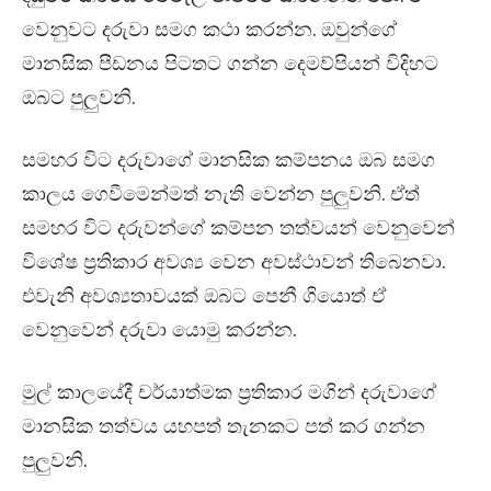
වෙනුවට දරුවා සමග කථා කරන්න. ඔවුන්ගේ
මානසික පීඩනය පිටතට ගන්න දෙමව්පියන් විදිහට
ඔබට පුලුවනි.
සමහර විට දරුවාගේ මානසික කම්පනය ඔබ සමග
කාලය ගෙවීමෙන්මත් නැති වෙන්න පුලුවනි. ඒත්
සමහර විට දරුවන්ගේ කම්පන තත්වයන් වෙනුවෙන්
විශේෂ ප්‍රතිකාර අවශ්‍ය වෙන අවස්ථාවන් තිබෙනවා.
එවැනි අවශ්‍යතාවයක් ඔබට පෙනී ගියොත් ඒ
වෙනුවෙන් දරුවා යොමු කරන්න.
මුල් කාලයේදී චර්යාත්මක ප්‍රතිකාර මගින් දරුවාගේ
මානසික තත්වය යහපත් තැනකට පත් කර ගන්න
පුලුවනි.