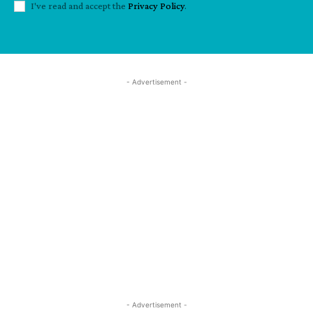
I've read and accept the
Privacy Policy
.
- Advertisement -
- Advertisement -