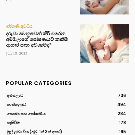
ගර්භණී අවධිය
දරුවා වෙනුවෙන් කිරි එරෙන
අම්මලාගේ පෝෂණයට කෘතිම
ආහාර පාන අවශ්‍යමද?
July 10, 2023
POPULAR CATEGORIES
අම්මලාට
736
තාත්තලාට
494
සෞඛ්‍ය සහ පෝෂණය
284
හැසිරීම
178
මුල් ළමා විය (අවු. 1ත් 3ත් අතර)
165