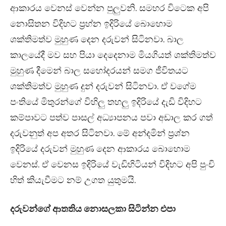
ආකාරය වෙනස් වෙන්න පුලුවනි. සමහර විටෙක අපි
නොසිතන විදිහට ප්‍රහ්න ඉදිරියේ බොහොම
ශක්තිමත්ව මුහුණ දෙන දරුවන් සිටිනවා. බාල
කාලයේදී මව සහ පියා දෙදෙනාම මියගියත් ශක්තිමත්ව
මුහුණ දීමෙන් බාල සහෝදරයන් සමග ජීවිතයට
ශක්තිමත්ව මුහුණ දුන් දරුවන් සිටිනවා. ඒ වගේම
පංතියේ මිතුරන්ගේ විහිලු තහලු ඉදිරියේ දැඩි විදිහට
කම්පාවට පත්ව පාසල් අධ්‍යාපනය පවා අඩාල කර ගත්
දරුවනුත් අප අතර සිටිනවා. මේ අන්දමින් ප්‍රශ්න
ඉදිරියේ දරුවන් මුහුණ දෙන ආකාරය බොහොම
වෙනස්. ඒ වෙනස ඉදිරියේ වැඩිහිටියන් විදිහට අපි පුංචි
හිත් කියැවීමට නම් උගත යුතුමයි.
දරුවන්ගේ ආතතිය නොසලකා සිටින්න එපා