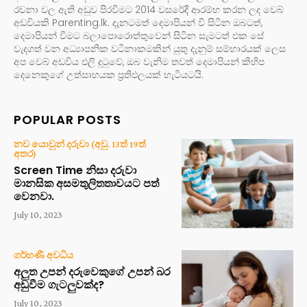
රචනා වල ඇති අඩුව පිරවීමට 2014 වසරේදී ආරම්භ කරන ලද වෙබ්
අඩවියකි Parenting.lk. දැනටමත් දෙමාපියන් වී සිටින ඔබටත්,
දෙමාපියන් වීමට බලාපොරොත්තුවෙන් සිටින සැමටත් එක සේ
වැදගත් වන අධ්‍යාපනික වටිනාකමකින් යුතු දැනුම් සම්භාරයක් ලෙස
අප වෙබ් අඩවිය එලි දුටුවේ, ඔබ වැනිම තවත් දෙමාපියන් කිහිප
දෙනෙකුගේ උත්සාහයක ප්‍රතිඵලයක් හැටියටයි.
POPULAR POSTS
නව යොවුන් දරුවා (අවු. 13ත් 19ත්
අතර)
Screen Time නිසා දරුවා
මානසික අසමතුලිතතාවයට පත්
වෙනවා.
July 10, 2023
ගර්භණී අවධිය
අලුත උපන් දරුවෙකුගේ උපන් බර
අඩුවීම ගැටලුවක්ද?
July 10, 2023