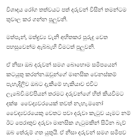
විශාදය රෝග තත්වයට පත් දරුවන් විසින් තමන්ටම
තුවාල කර ගන්න පුලුවනි.
මත්පැන්, මත්ද්‍රව්‍ය වැනි අහිතකර පුරුදු වෙත
පහසුවෙන්ම ඇබ්බැහි වීමටත් පුලුවනි.
ඒ නිසා ඔබ දරුවන් සමග බොහොම සමීපයෙන්
කටයුතු කරන්න.ඔවුන්ගේ මානසික වෙනස්කම්
පැහැදිලිව ඔබට දැකීමේ හැකියාව එවිට
ලැබේවි.මව්පියන් තරමට දරුවන්ගේ හිත් කියවීමට
දක්ෂ වෛද්‍යවරයෙක් තවත් නැහැ.මනෝ
වෛද්‍යවරයෙකු වෙතට පවා දරුවා කැටුව යෑමට නම්
ඊට පෙරාතුව දරුවා මානසික ගැටුමකින් සිටින බැව්
ඔබ තේරුම් ගත යුතුයි. ඒ නිසා දරුවන් සමග සමීපව