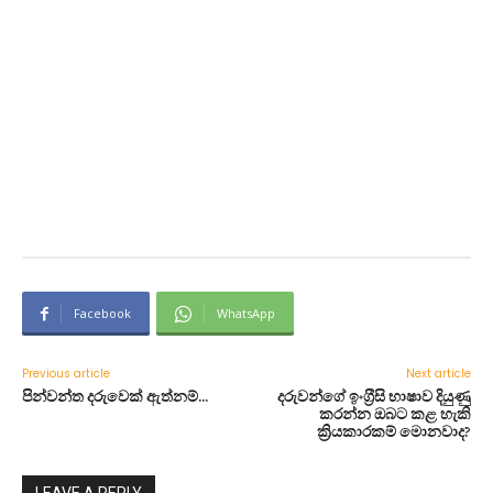
Facebook
WhatsApp
Previous article
Next article
පින්වන්ත දරුවෙක් ඇත්නම්…
දරුවන්ගේ ඉංග‍්‍රීසි භාෂාව දියුණු
කරන්න ඔබට කළ හැකි
ක්‍රියකාරකම් මොනවාද?
LEAVE A REPLY