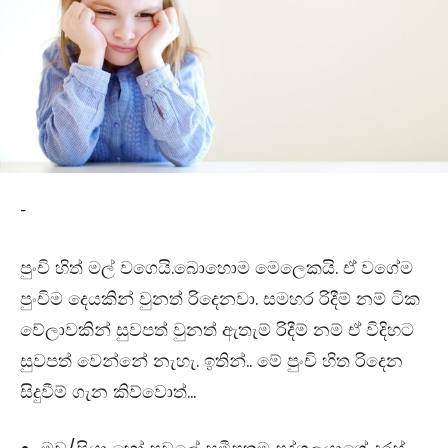
-
පුංචි හිත් මල් වගෙයි.බොහොම මෙලෙකයි. ඒ වගේම
පුංචිම දෙයකින් වුනත් රිදෙනවා. සමහර රිදීම් නම් ටික
වේලාවකින් සුවපත් වුනත් ඇතැම් රිදීම් නම් ඒ විදිහට
සුවපත් වෙන්නේ නැහැ. ඉතින්.. මේ පුංචි හිත රිදෙන
සිදුවීම් ගැන කිව්වොත්…