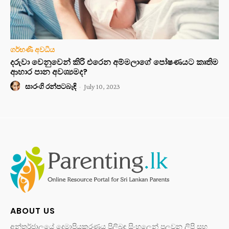
ගර්භණී අවධිය
දරුවා වෙනුවෙන් කිරි එරෙන අම්මලාගේ පෝෂණයට කෘතිම
ආහාර පාන අවශ්‍යමද?
සාරංගි රන්පටබැඳි
-
July 10, 2023
ABOUT US
අන්තර්ජාලයේ දෙමාපියකරණය පිලිබඳ සිංහලෙන් පලවන ලිපි සහ