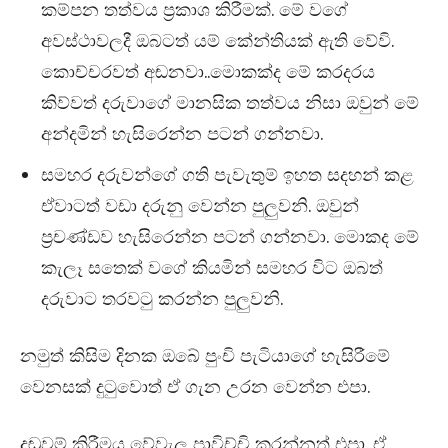
කම්පන තත්වය ප්‍රකාශ කිරීමක්. මේ වගේ
අවස්ථාවලදී ඔබටත් යම් කේන්තියක් ඇති වේවි.
කොච්චරවත් අඬනවා..මොකක්ද මේ කරදරය
කිව්වත් දරුවාගේ මානසික තත්වය නිසා ඔවුන් මේ
අන්දමින් හැසිරෙන්න පටන් ගන්නවා.
සමහර දරුවන්ගේ ගති පැවැතුම් ඉහත සදහන් කළ
ඒවාටත් වඩා දරුනු වෙන්න පුලුවනි. ඔවුන්
ප්‍රචණ්ඩව හැසිරෙන්න පටන් ගන්නවා. මොකද මේ
කැලෑ සතෙක් වගේ කියමින් සමහර විට ඔබත්
දරුවාට තරවටු කරන්න පුලුවනි.
නමුත් කිසිම දිනක ඔබේ පුංචි පැටියාගේ හැසිරීමේ
වෙනසක් දුටුවොත් ඒ ගැන උරන වෙන්න එපා.
දඬුවම් කිරීමය වේවැල පාවිච්චි කරන්නත් එපා. ඒ