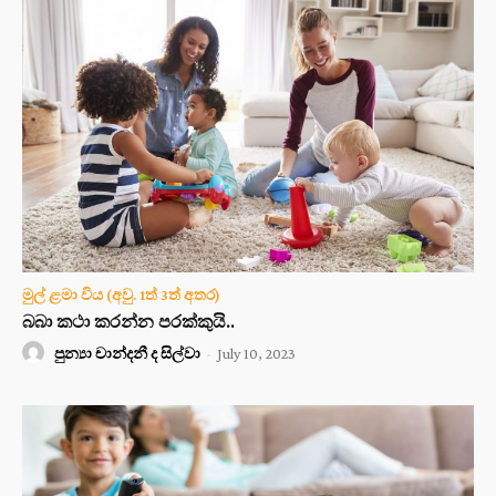
මුල් ළමා විය (අවු. 1ත් 3ත් අතර)
බබා කථා කරන්න පරක්කුයි..
පුන්‍යා චාන්දනී ද සිල්වා
-
July 10, 2023