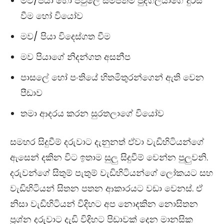
මව/පියා හෝ පවුලේ සමීපතම පුද්ගලයාගේ දුරස්
වීම හෝ වියෝව
මව/ පියා විදෙස්ගත වීම
මව පියාගේ නිදන්ගත අසනීප
පාසලේ හෝ පංතියේ හිතමිතුරන්ගෙන් ඇති වෙන
පීඩාව
තමා ආදරය කරන සුරතලාගේ වියෝව
සමහර සිදුවීම් දරුවාට දැනුනත් ඒවා වැඩිහිටියන්ගේ
ඇසෙන් දකින විට ඉතාම සුලු සිදුවීම් වෙන්න පුලුවනි.
දරුවන්ගේ සිතුම් පැතුම් වැඩිහිටියන්ගේ ලෝකයට සහ
වැඩිහිටියන් සිතන පතන ආකාරයට වඩා වෙනස්. ඒ
නිසා වැඩිහිටියන් විදිහට අප නොදකින නොසිතන
ප්‍රශ්න දරුවාට දැඩි විදිහට පිඩාවක් දෙන මානසික