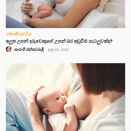
ගර්භණී අවධිය
අලුත උපන් දරුවෙකුගේ උපන් බර අඩුවීම ගැටලුවක්ද?
සාරංගි රන්පටබැඳි
-
July 10, 2023