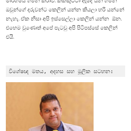
මාර්ගයේ ගමන් කරාවි. කක්කුට්ටා ඇදේ යන ගමන්
ඔවුන්ගේ දරුවන්ට කෙලින් යන්න කියලා හරි යන්නේ
නැහැ. ඒක නිසා අපි ඉස්සෙල්ලා කෙලින් යන්න ඕන.
එහෙම වුණොත් අපේ පැටවු අපි පිටිපස්සේ කෙලින්
එයි.
විශේෂඥ මතය, අදහස සහ මූලික සටහන: