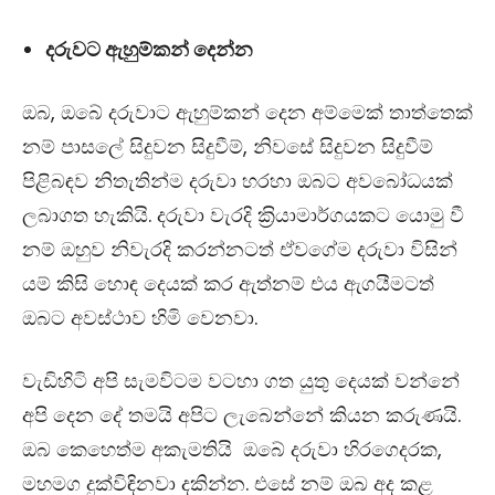
දරුවට ඇහුම්කන් දෙන්න
ඔබ, ඔබේ දරුවාට ඇහුම්කන් දෙන අම්මෙක් තාත්තෙක්
නම් පාසලේ සිදුවන සිදුවීම්, නිවසේ සිදුවන සිදුවීම්
පිළිබඳව නිතැතින්ම දරුවා හරහා ඔබට අවබෝධයක්
ලබාගත හැකියි. දරුවා වැරදි ක‍්‍රියාමාර්ගයකට යොමු වී
නම් ඔහුව නිවැරදි කරන්නටත් ඒවගේම දරුවා විසින්
යම් කිසි හොඳ දෙයක් කර ඇත්නම් එය ඇගයීමටත්
ඔබට අවස්ථාව හිමි වෙනවා.
වැඩිහිටි අපි සැමවිටම වටහා ගත යුතු දෙයක් වන්නේ
අපි දෙන දේ තමයි අපිට ලැබෙන්නේ කියන කරුණයි.
ඔබ කෙහෙත්ම අකැමතියි ඔබේ දරුවා හිරගෙදරක,
මහමග දුක්විඳිනවා දකින්න. එසේ නම් ඔබ අද කළ