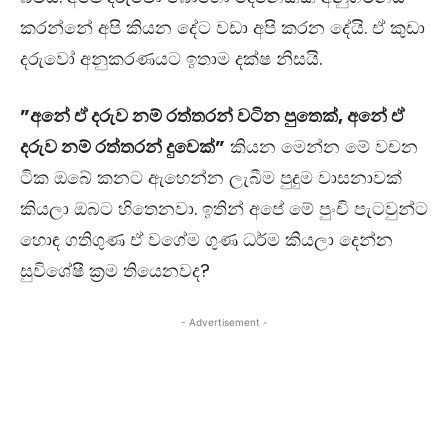
කරන්නේ අපි කියන දේට වඩා අපි කරන දේයි. ඒ කුඩා
දරුවෝ අනුකරණයට ඉතාම දක්ෂ නිසයි.
”අනේ ඒ දරුව නම් රත්තරන් වටින පුතෙක්, අනේ ඒ
දරුව නම් රත්තරන් දුවෙක්”
කියන මෙන්න මේ වචන
ටික ඔබේ කනට ඇහෙන්න ලැබීම පුදුම වාසනාවක්
කියලා ඔබට හිතෙනවා. ඉතින් අපේ මේ පුංචි පැටවුන්ට
හොඳ ගතිගුණ ඒ වගේම ගුණ ධර්ම කියලා දෙන්න
සුවිශේෂී ක‍්‍රම තියෙනවද?
- Advertisement -