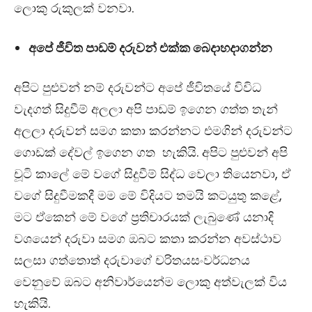
ලොකු රුකුලක් වනවා.
අපේ ජීවිත පාඩම් දරුවන් එක්ක බෙදාහදාගන්න
අපිට පුළුවන් නම් දරුවන්ට අපේ ජීවිතයේ විවිධ
වැදගත් සිදුවීම් අලලා අපි පාඩම් ඉගෙන ගත්ත තැන්
අලලා දරුවන් සමග කතා කරන්නට එමගින් දරුවන්ට
ගොඩක් දේවල් ඉගෙන ගත හැකියි. අපිට පුළුවන් අපි
චූටි කාලේ මේ වගේ සිදුවීම් සිද්ධ වෙලා තියෙනවා, ඒ
වගේ සිදුවීමකදී මම මේ විදියට තමයි කටයුතු කළේ,
මට ඒකෙන් මේ වගේ ප‍්‍රතිචාරයක් ලැබුණේ යනාදි
වශයෙන් දරුවා සමග ඔබට කතා කරන්න අවස්ථාව
සලසා ගත්තොත් දරුවාගේ චරිතයසංවර්ධනය
වෙනුවේ ඔබට අනිවාර්යෙන්ම ලොකු අත්වැලක් විය
හැකියි.