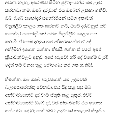
අවශ්‍ය නැහැ. අසරණව සිටින පුද්ගලයන්ට ඔබ උදව්
කරනවා නම්, ඔබේ දරුවාත් එය ඔබෙන් උකහා ගනීවි.
ඔබ, ඔබේ සහෝදර සහෝදරියන් සමග ඉතාමත්
මිත‍්‍රශීලීව කාලය ගත කරනව නම්, ඔබේ දරුවනුත් තම
සහෝදර සහෝදරියන් සමග මිත‍්‍රශීලිව කාලය ගත
කරාවි. ඒ ඔබේ දරුවා තම පරිසරයෙන්ම ඒ දේ
අත්දිමින් ඉගෙන ගන්නා නිසයි. අන්න ඒ වගේ අ‍පේ
ක්‍රියාවන්වලට අනුව අපේ දරුවෝ හරි දේ වගේම වැරදි
දේත් ‍තම මනස තුළ රෝපණය කර ගත හැකියි.
හිතන්න, ඔබ ඔබේ දරුවගෙන් යම් උදව්වක්
බලාපොරොත්තු වෙනවා. එය සිදු කළ පසු ඔබ
අනිවාර්යෙන්ම දරුවාට ස්තුති කළ යුතුයි. එවිට
අනිවාර්යෙන්ම ඔබේ දරුවත් නිතැතින්ම එය ඉගෙන
ගන්නවා. කවුරු හෝ ඔබට උදව්වක් කළොත් ස්තුතිය