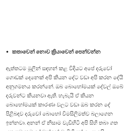
කතාවෙන් නොව ක්‍රියාවෙන් පෙන්වන්න
ඇත්තටම මුලින් සඳහන් කළ විදියට අපේ දරුවෝ
ගොඩක් දෙනෙක් අපි කියන දේට වඩා අපි කරන දේයි
අනුගමනය කරන්නේ. ඔබ බොහෝමයක් දේවල් ඔබේ
දරුවන්ට කියනවා ඇති. හැබැයි ඒ කියන
බොහෝමයක් කාරණා වලට වඩා ඔබ කරන දේ
පිළිබඳව දරුවෝ බොහෝ විමසිලිමත්ව බලාගෙන
ඉන්නවා. අනන් ඒ නිසාම වැඩිහිටි අපි සිහි තබා ගත