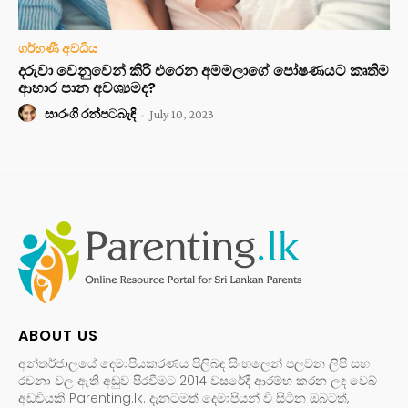
ගර්භණී අවධිය
දරුවා වෙනුවෙන් කිරි එරෙන අම්මලාගේ පෝෂණයට කෘතිම
ආහාර පාන අවශ්‍යමද?
සාරංගි රන්පටබැඳි
-
July 10, 2023
ABOUT US
අන්තර්ජාලයේ දෙමාපියකරණය පිලිබඳ සිංහලෙන් පලවන ලිපි සහ
රචනා වල ඇති අඩුව පිරවීමට 2014 වසරේදී ආරම්භ කරන ලද වෙබ්
අඩවියකි Parenting.lk. දැනටමත් දෙමාපියන් වී සිටින ඔබටත්,