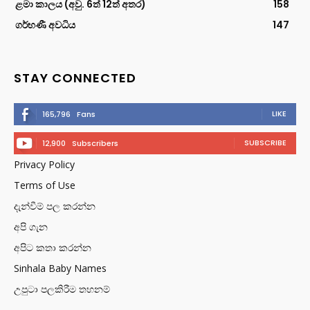
ළමා කාලය (අවු. 6ත් 12ත් අතර)
158
ගර්භණී අවධිය
147
STAY CONNECTED
LIKE
165,796
Fans
SUBSCRIBE
12,900
Subscribers
Privacy Policy
Terms of Use
දැන්වීම් පල කරන්න
අපි ගැන
අපිට කතා කරන්න
Sinhala Baby Names
උපුටා පලකිරීම තහනම්