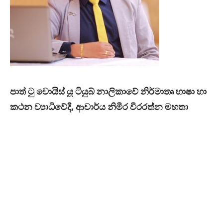
පාත් ටු වොයිස් යූ ටියුබ් නාලිකාවේ නිර්මාතෘ භාෂා හා
කථන ව්‍යාධිවේදී, ආචාර්ය නිමීර වීරරත්න මහතා