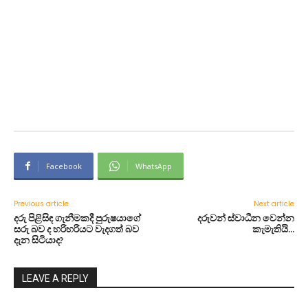
Facebook
WhatsApp
Previous article
Next article
දරු පිළිසිඳ ගැනීමකදී පුරුෂයාගේ
දරුවන් ස්වාධීන වෙන්න
සරු බව ද හරිහරියට වැදගත් බව
කැමැතියි…
දැන සිටියාද?
LEAVE A REPLY