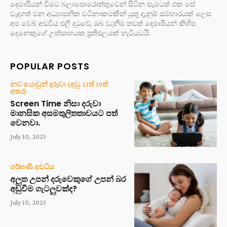
දෙමාපියන් වීමට බලාපොරොත්තුවෙන් සිටින සැමටත් එක සේ
වැදගත් වන අධ්‍යාපනික වටිනාකමකින් යුතු දැනුම් සම්භාරයක් ලෙස
අප වෙබ් අඩවිය එලි දුටුවේ, ඔබ වැනිම තවත් දෙමාපියන් කිහිප
දෙනෙකුගේ උත්සාහයක ප්‍රතිඵලයක් හැටියටයි.
POPULAR POSTS
නව යොවුන් දරුවා (අවු. 13ත් 19ත්
අතර)
Screen Time නිසා දරුවා
මානසික අසමතුලිතතාවයට පත්
වෙනවා.
July 10, 2023
ගර්භණී අවධිය
අලුත උපන් දරුවෙකුගේ උපන් බර
අඩුවීම ගැටලුවක්ද?
July 10, 2023