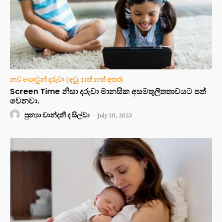
නව යොවුන් දරුවා (අවු. 13ත් 19ත් අතර)
Screen Time නිසා දරුවා මානසික අසමතුලිතතාවයට පත්
වෙනවා.
පුන්‍යා චාන්දනී ද සිල්වා
-
July 10, 2023