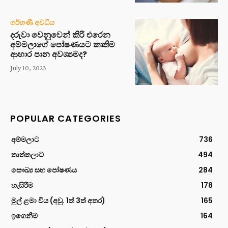
ගර්භණී අවධිය
දරුවා වෙනුවෙන් කිරි එරෙන
අම්මලාගේ පෝෂණයට කෘතිම
ආහාර පාන අවශ්‍යමද?
July 10, 2023
POPULAR CATEGORIES
අම්මලාට
736
තාත්තලාට
494
සෞඛ්‍ය සහ පෝෂණය
284
හැසිරීම
178
මුල් ළමා විය (අවු. 1ත් 3ත් අතර)
165
ඉගෙනීම
164