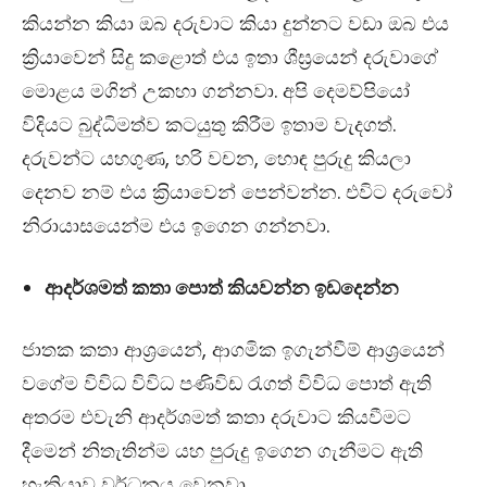
කියන්න කියා ඔබ දරුවාට කියා දුන්නට වඩා ඔබ එය
ක්‍රියාවෙන් සිදු කළොත් එය ඉතා ශීඝ‍්‍රයෙන් දරුවාගේ
මොළය මගින් උකහා ගන්නවා. අපි දෙමව්පියෝ
විදියට බුද්ධිමත්ව කටයුතු කිරීම ඉතාම වැදගත්.
දරුවන්ට යහගුණ, හරි වචන, හොඳ පුරුදු කියලා
දෙනව නම් එය ක‍්‍රියාවෙන් පෙන්වන්න. එවිට දරුවෝ
නිරායාසයෙන්ම එය ඉගෙන ගන්නවා.
ආදර්ශමත් කතා පොත් කියවන්න ඉඩදෙන්න
ජාතක කතා ආශ‍්‍රයෙන්, ආගමික ඉගැන්වීම් ආශ‍්‍රයෙන්
වගේම විවිධ විවිධ පණිවිඩ රැගත් විවිධ පොත් ඇති
අතරම එවැනි ආදර්ශමත් කතා දරුවාට කියවීමට
දීමෙන් නිතැතින්ම යහ පුරුදු ඉගෙන ගැනීමට ඇති
හැකියාව වර්ධනය වෙනවා.