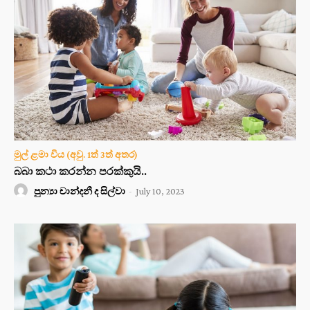
මුල් ළමා විය (අවු. 1ත් 3ත් අතර)
බබා කථා කරන්න පරක්කුයි..
පුන්‍යා චාන්දනී ද සිල්වා
-
July 10, 2023