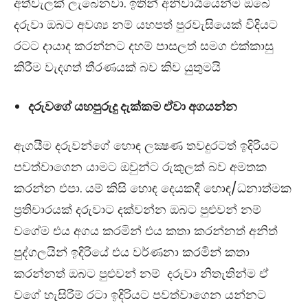
අත්වැලක් ලැබෙනවා. ඉතින් අනිවාර්‍යයෙන්ම ඔබේ
දරුවා ඔබට අවශ්‍ය නම් යහපත් පුරවැසියෙක් විදියට
රටට දායාද කරන්නට දහම් පාසලත් සමග එක්කාසු
කිරීම වැදගත් තීරණයක් බව කිව යුතුමයි
දරුවගේ යහපුරුදු දැක්කම ඒවා අගයන්න
ඇගයීම දරුවන්ගේ හොඳ ලක්‍ෂණ තවදුරටත් ඉදිරියට
පවත්වාගෙන යාමට ඔවුන්ට රුකුලක් බව අමතක
කරන්න එපා. යම් කිසි හොඳ දෙයකදී හොඳ/ධනාත්මක
ප‍්‍රතිචාරයක් දරුවාට දක්වන්න ඔබට පුළුවන් නම්
වගේම එය අගය කරමින් එය කතා කරන්නත් අනිත්
පුද්ගලයින් ඉදිරියේ එය වර්ණනා කරමින් කතා
කරන්නත් ඔබට පුළුවන් නම් දරුවා නිතැතින්ම ඒ
වගේ හැසිරීම් රටා ඉදිරියට පවත්වාගෙන යන්නට