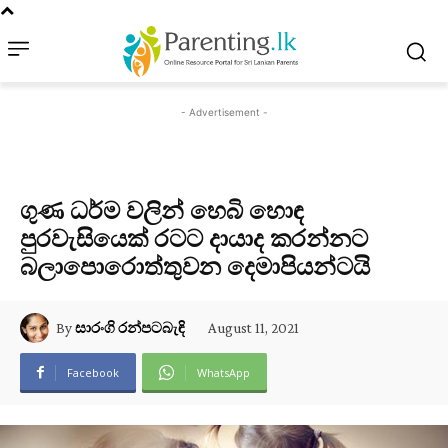
- Advertisement -
ගුණ ධර්ම වලින් හෙබි හොඳ
පුරවැසියෙක් රටට දායාද කරන්නට
බලාපොරොත්තුවන දෙමාපියන්ටයි
August 11, 2021
By
සාරංගි රන්පටබැඳි
Facebook
WhatsApp