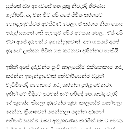
යුත්තේ ඔබ අද දවසේ ගත යුතු නිවැරදි තීරණය
ගැනීමයි. අද වන විට අපි අපේ ජීවිත තරගයට
නොදැනුවත්වම අවතීර්ණ වෙලා. ඒ තරගය නිසා හොඳ
පුරුදු/යහපත් ගති පැවතුම් අපිට අමතක වෙලා. ඒත් අපි
ඒවා අපේ දරුවන්ට ඉගැන්නුවොත් අනාගතයේ අපේ
දරුවෝ ලස්සන ජීවිත ගත කරනවා දකින්නට හැකියි.
ඉතින් අපේ දරුවන්ට පුංචි කාලයේදීම එකිනෙකාට ගරු
කරන්න ඉගැන්නුවොත් අනිවාර්යෙන්ම ඔවුන්
වැඩිවියේදී අනෙකාට ගරු කරන්න පුරුදු වෙනවා.
ඉතින් මේ විදියට පුළුවන් නම් හරිදේ මොකක්ද වැරදි
දේ කුමක්ද, කියලා දරුවන්ට කුඩා කාලයේම හඳුන්වලා
දෙන්න, ක‍්‍රියාවෙන් පෙන්නලා දෙන්න දරුවෝ
අනිවාර්යෙන්ම ඔබව අනුකරණය කරමින් ඔබට අවශ්‍ය