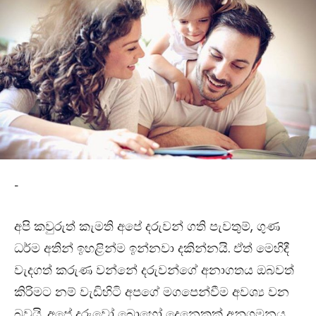
-
අපි කවුරුත් කැමති අපේ දරුවන් ගති පැවතුම්, ගුණ
ධර්ම අතින් ඉහළින්ම ඉන්නවා දකින්නයි. ඒත් මෙහිදී
වැදගත් කරුණ වන්නේ දරුවන්ගේ අනාගතය ඔබවත්
කිරිමට නම් වැඩිහිටි අපගේ මගපෙන්වීම අවශ්‍ය වන
බවයි. අපේ දරුවෝ බොහෝ දෙනෙකක් අනුගමනය