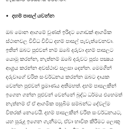
දහම් පාසල් යවන්න
ඔබ මොන ආගමේ වුණත් ඉරිදට ගොඩක් ආගමික
ස්ථානවල විවිධ විවිධ දහම් පාසල් පැවැත්වෙනවා.
ඉතින් ඔබට පුළුවන් නම් ඔබේ දරුවා දහම් පාසලට
යොමු කරන්න, නැත්නම් ඔබේ දරුවට පූජ්‍ය පක්‍ෂය
ආශ‍්‍රය කරන්න අවස්ථාව සලසා දෙන්න. මෙමගින්
දරුවාගේ චරිත සංවර්ධනය කරන්න ඔබට දායක
වෙන්න පුළුවන් ප‍්‍රමාණය අතිමහත්. දහම් පාසලකින්
ඉගෙන ගන්න පුළුවන් වෙන්නේ බුද්ධ ධර්මය එහෙමත්
නැත්නම් ඒ ඒ ආගමික පසුබිම සම්බන්ධ දේවල්ම
විතරක් නෙවෙයි. දහම් පාසලකින් චරිත සංවර්ධනයට,
යහ පුරුදු ඉගෙන ගැනීමට, ඒවා භාවිත කිරීමට ලොකු