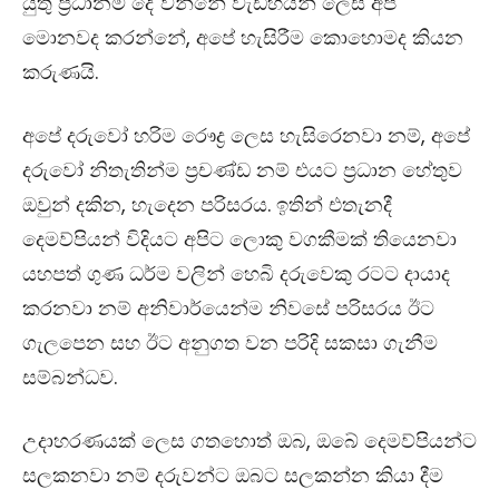
යුතු ප‍්‍රධානම දේ වන්නේ වැඩිහියන් ලෙස අපි
මොනවද කරන්නේ, අපේ හැසිරීම කොහොමද කියන
කරුණයි.
අපේ දරුවෝ හරිම රෞද්‍ර ලෙස හැසිරෙනවා නම්, අපේ
දරුවෝ නිතැතින්ම ප්‍රචණ්ඩ නම් එයට ප‍්‍රධාන හේතුව
ඔවුන් දකින, හැදෙන පරිසරය. ඉතින් එතැනදී
දෙමව්පියන් විදියට අපිට ලොකු වගකීමක් තියෙනවා
යහපත් ගුණ ධර්ම වලින් හෙබි දරුවෙකු රටට දායාද
කරනවා නම් අනිවාර්යෙන්ම නිවසේ පරිසරය ඊට
ගැලපෙන සහ ඊට අනුගත වන පරිදි සකසා ගැනීම
සම්බන්ධව.
උදාහරණයක් ලෙස ගතහොත් ඔබ, ඔබේ දෙමව්පියන්ට
සලකනවා නම් දරුවන්ට ඔබට සලකන්න කියා දීම