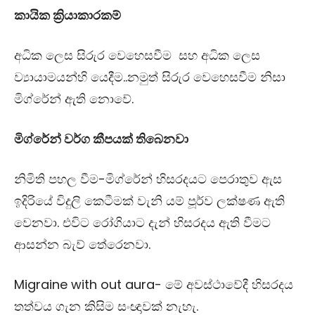
කායික ක්‍රියාකාරකම්
අධික ලෙස සිරුර වෙහෙසවීම සහ අධික ලෙස
ව්‍යායාමයන්හි යෙදීම..නමුත් සිරුර වෙහෙසවීම නිසා
මිග්රේන් ඇති නොවේ.
මිග්රේන් වර්ග කීපයක් තිබෙනවා
නිමිති පහල වීම-මිග්රේන් හිසරදයට පෙරාතුව
ඇස
ඉදිරියේ විදුලි කෙටීමක් වැනි යම් පූර්ව ලක්ෂණ ඇති
වෙනවා. එවිට රෝගියාට දැන් හිසරදය ඇති වීමට
ආසන්න බැව් තේරෙනවා.
Migraine with out aura-
මේ අවස්ථාවේදී හිසරදය
තත්වය ගැන කිසිම සංඥාවක් නැහැ.