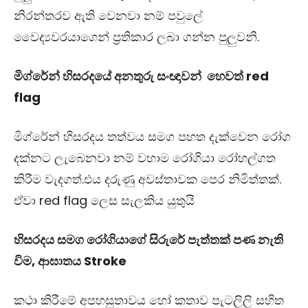
නිරන්තරව ඇති වෙනවා නම් පවුලේ
වෛද්‍යවරයාගෙන් ප්‍රතිකාර ලබා ගන්න පුලුවනි.
මිග්රේන් හිසරදයේ අනතුරු සංඥාවන් හෙවත්
red
flag
මිග්රේන් හිසරදය තත්වය සමග පහත දැක්වෙන රෝග
දක්නට ලැබෙනවා නම් වහාම රෝගියා රෝහල්ගත
කිරීම වැදගත්.එය දරුණු අවස්තාවක පෙර නිමිත්තක්.
ඒවා
red flag
ලෙස සැලකිය යුතුයි
හිසරදය සමග රෝගියාගේ සිරුරේ පැත්තක් පණ නැති
විම, ආඝාතය Stroke
කථා කිරීමේ අපහසුතාවය හෝ කතාව පැටලිලි සහිත