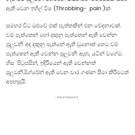
ඇති වෙන ඉහිල් වීම (
Throbbing- pain
)
ක්.
සමහර විට ඔළුවේ එක් පැත්තකින් එන වේදනාවක්.
වම් පැත්තෙන් හෝ දකුනු පැත්තෙන් ඇති වෙන්න
පුලුවනි. අද දකුනු පැත්නේ ඇති වුනොත් හෙට වම්
පැත්තෙන් ඇති වෙන්න පුලුවනි. ඇහැ යටින් වගේම.
හිස පිටුපසින්
,
ඉදිරියෙන් ඇති වෙන්නත්
පුලුවනි.මිග්රේන් ඇති වෙන වාර ගණන සීමා කිරීමටත්
අපහසුයි.
- Advertisement -