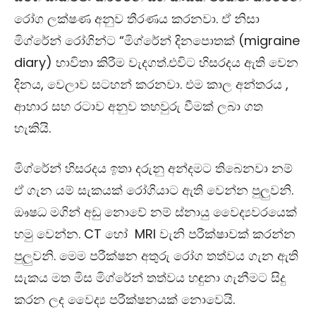
රෝග ලක්ෂණ අනුව තීරණය කරනවා. ඒ නිසා
මිග්රේන් රෝගින්ට
“
මිග්රේන් දිනපොතක් (
migraine
diary)
භාවිතා කිරීම වැදගත්.එවිට හිසරදය ඇති වෙන
දිනය
,
වෙලාව සටහන් කරනවා. එම කාල අන්තරය
,
ආහාර සහ රටාව අනුව තහවුරු වීමක් ලබා ගත
හැකියි.
මිග්රේන් හිසරදය ඉතා දරුනු අන්දමට තිබෙනවා නම්
ඒ ගැන යම් සැකයක් රෝගියාට ඇති වෙන්න පුලුවනි.
ඖෂධ මගින් අඩු නොවේ නම් ස්නායු වෛද්‍යවරයෙක්
හමු වෙන්න.
CT
හෝ
MRI
වැනි පරීක්ෂාවක් කරන්න
පුලුවනි. මෙම පරීක්ෂන අතුරු රෝග තත්වය ගැන ඇති
සැකය මත මිස මිග්රේන් තත්වය හඳුනා ගැනීමට සිදු
කරන ලද වෛද්‍ය පරීක්ෂනයක් නොවෙයි.