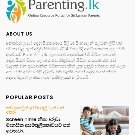
ABOUT US
අන්තර්ජාලයේ දෙමාපියකරණය පිලිබඳ සිංහලෙන් පලවන ලිපි සහ
රචනා වල ඇති අඩුව පිරවීමට 2014 වසරේදී ආරම්භ කරන ලද වෙබ්
අඩවියකි Parenting.lk. දැනටමත් දෙමාපියන් වී සිටින ඔබටත්,
දෙමාපියන් වීමට බලාපොරොත්තුවෙන් සිටින සැමටත් එක සේ
වැදගත් වන අධ්‍යාපනික වටිනාකමකින් යුතු දැනුම් සම්භාරයක් ලෙස
අප වෙබ් අඩවිය එලි දුටුවේ, ඔබ වැනිම තවත් දෙමාපියන් කිහිප
දෙනෙකුගේ උත්සාහයක ප්‍රතිඵලයක් හැටියටයි.
POPULAR POSTS
නව යොවුන් දරුවා (අවු. 13ත් 19ත්
අතර)
Screen Time නිසා දරුවා
මානසික අසමතුලිතතාවයට පත්
වෙනවා.