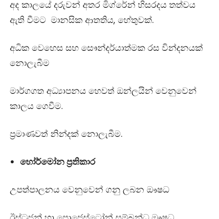
අද කාලයේ දරුවන් අතර මිග්රේන් හිසරදය තත්වය
ඇති වීමට මානසික ආතතිය
,
හේතුවක්.
අධික වෙහෙස සහ සෞන්දර්යාත්මක රස වින්දනයක්
නොලැබීම
මාර්ගගත අධ්‍යාපනය හෙවත් ඔන්ලයින් වෙනුවෙන්
කාලය ගෙවීම.
ප්‍රමාණවත් නින්දක් නොලැබීම.
හෝර්මෝන ප්‍රතිකාර
උපත්පාලනය වෙනුවෙන් ගනු ලබන ඖෂධ
ඊස්ට්‍රජන් හා ප්‍රොජෙස්ටෝන් සම්බන්ධ ඖෂධ