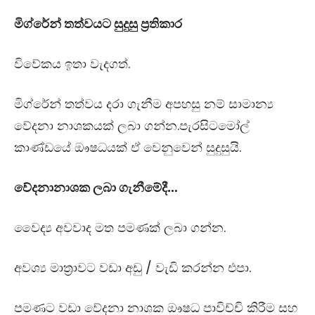
මිග්රේන් තත්වයට සුදුසු ප්‍රතිකාර
විවේකය ඉතා වැදගත්.
මිග්රේන් තත්වය දරා ගැනීම අපහසු නම් සාමාන්‍ය
වේදනා නාශකයක් ලබා ගන්න.පැරසිටමෝල්
කාණ්ඩයේ ඖෂධයක් ඒ වෙනුවෙන් සුදුසුයි.
වේදනානාශක ලබා ගැනීමේදී…
වෛද්‍ය අවවාද මත පමණක් ලබා ගන්න.
අවශ්‍ය මාත්‍රාවට වඩා අඩු / වැඩි කරන්න එපා.
පමණට වඩා වේදනා නාශක ඖෂධ පාවිච්චි කිරීම සහ