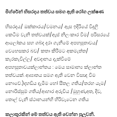
මිග්රේන් හිසරදය තත්වය සමග ඇති රෝග ලක්ෂණ
හිසරදය/ ඔක්කාරය/වමනය/ ඇස ඉදිරියේ විදුලි
කෙටීම වැනි තත්වයක්/ඇස් නිලංකාර වීම/ පරිසරයේ
ආලෝකය සහ ශබ්ද දරා ගැනීමේ අපහසුතාවය/
වෙහෙසකර බව/ කතා කිරීමට අකමැත්ත/
කැරකැවිල්ල/ අවදානය දැක්වීමේ
අපහසුතාවයක්ලාන්තය : මෙය සාමාන්‍ය ක්ලාන්ත
තත්වයක්. ආඝාතය සමග ඇති වෙන විසඥ වීම
නොවේ.)දහඩිය දැමීම හෝ සීතල ගතිය/තරහ යෑම/
නොරිස්සුම් ගතිය/ආහාර අරුචිය /මුහුණ
,
අත
,
දිව
,
තොල් වැනි ස්ථානයන්හි හිරිවැටෙන ගතිය
කලාතුරකින් මේ තත්වය ඇති වෙන්න පුලුවනි.