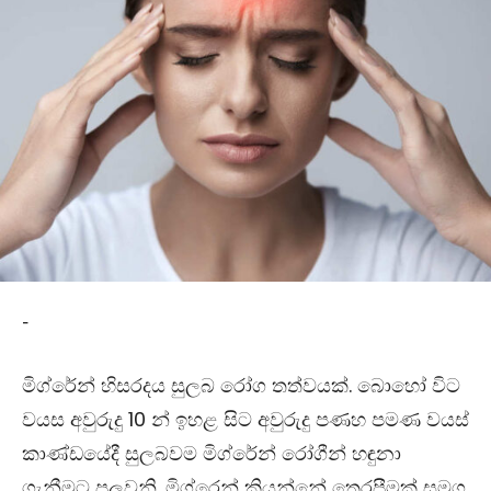
-
මිග්රේන් හිසරදය සුලබ රෝග තත්වයක්. බොහෝ විට
වයස අවුරුදු
10
න් ඉහළ සිට අවුරුදු පණහ පමණ වයස්
කාණ්ඩයේදී සුලබවම මිග්රේන් රෝගීන් හඳුනා
ගැනීමට පුලුවනි. මිග්රෙන් කියන්නේ තෙරපීමක් සමග