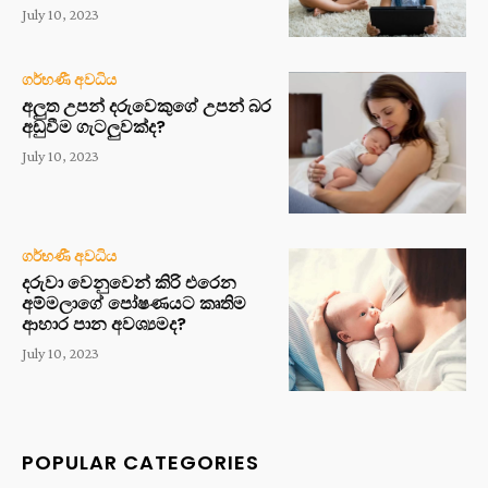
July 10, 2023
ගර්භණී අවධිය
අලුත උපන් දරුවෙකුගේ උපන් බර
අඩුවීම ගැටලුවක්ද?
July 10, 2023
ගර්භණී අවධිය
දරුවා වෙනුවෙන් කිරි එරෙන
අම්මලාගේ පෝෂණයට කෘතිම
ආහාර පාන අවශ්‍යමද?
July 10, 2023
POPULAR CATEGORIES