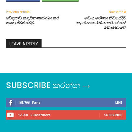
Previous article
Next article
වේදනාව කළමනාකරණය කර
ඩෙංගු රෝගය නිවසේදීම
ගෙන ජීවත්වෙමු.
කළමනාකරණය කරගන්නේ
කොහොමද?
LEAVE A REPLY
SUBSCRIBE කරන්න ⇢
165,796
Fans
LIKE
12,900
Subscribers
SUBSCRIBE