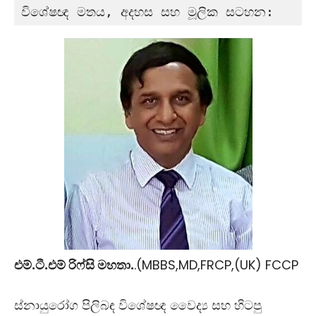
විශේෂඥ මතය, අදහස සහ මූලික සටහන:
එම්.ටී.එම් රිෆ්සි මහතා.
.(MBBS,MD,FRCP,(UK) FCCP
ස්නායුරෝග පිලිබඳ විශේෂඥ වෛද්‍ය සහ හිටපු