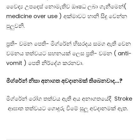
වෛද්‍ය උපදෙස් නොමැතිව ඖෂධ ලබා ගැනීමෙන්
(
medicine over use )
අක්මාවට හානි සිදු වෙන්න
පුලුවනි.
ප්‍රති- වමන පෙති- මිග්රේන් හිසරදය සමග ඇති වෙන
වමනය තත්වයට සහනයක් ලෙස ප්‍රති- වමන
( anti-
vomit )
පෙති නිර්දේශ කරනවා.
මිග්රේන් නිසා අනාගත අවදානමක් තිබෙනවාද…
?
මිග්රේන් රෝග තත්වය ඇති අය අනාගතයේදී
Stroke
ආඝාත තත්වයට ගොදුරු විමේ සුලූ අවදානමක් ඇත.