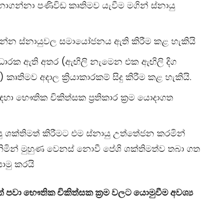
් නොගන්නා පණිවිඩ කෘතිමව යැවීම මගින් ස්නායු
 කරන්න ස්නායුවල සමායෝජනය ඇති කිරීම කළ හැකියි
ආධාරක ඇති අතර (ඇඟිලි නැමෙන එක ඇඟිලි දිග
 කෘතිමව අදාල ක්‍රියාකාරකම් සිදු කිරීම කළ හැකියි.
ා භෞතික චිකිත්සක ප්‍රතිකාර ක්‍රම යොදාගත
ු ශක්තිමත් කිරීමට එම ස්නායු උත්තේජන කරමින්
 ගනිමින් මුහුණ වෙනස් නොවී පේශි ශක්තිමත්ව තබා ගත
ොමු කරයි
 පවා භෞතික චිකිත්සක ක්‍රම වලට යොමුවීම අවශ්‍ය