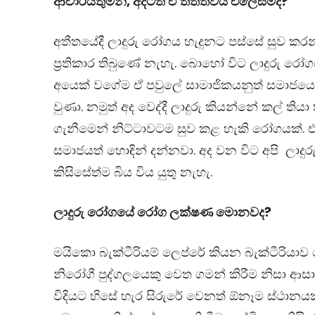
ආචාර්යතුමනි, අදටත් ඒ තත්ත්වය එලෙසමද?
අතීතයේදී ලාදුරු රෝගය හැදුනට පස්සේ සුව කර
ප්‍රතිකාර තිබුණේ නැහැ. බොහෝ විට ලාදුරු රෝග
අයෙක් වගේම ඒ පවුලේ සාමාජිකයනුත් සමාජය
වුණා. නමුත් අද වෙද්දී ලාදුරු කියන්නේ කල් තියා
ගැනීමෙන් නිට්ටාවටම සුව කළ හැකි රෝගයක්. 
සමාජයත් හොඳින් දන්නවා. අද වන විට අපි
ලාදු
කිසිසේත්ම බිය විය යුතු නැහැ.
ලාදුරු රෝගයේ රෝග ලක්ෂණ මොනවද?
මයිකො බැක්ටීරියම් ලෙප්රේ කියන බැක්ටීරියාව 
නිරෝගී පුද්ගලයෙකු වෙත ගමන් කිරීම නිසා ආ
විදියට හිසේ හැර සිරුරේ වෙනත් ඕනෑම ස්ථාන