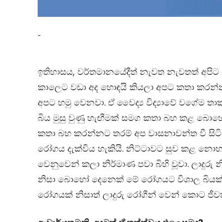
-
ඉතිහාසය, වර්තමානයේදීත් නැවත නැවතත් අපි
කාලෙට වඩා අද හොඳයි කියලා අපට කතා කරන
අපට හමු වෙනවා. ඒ වෛද්‍ය විද්‍යාවේ වගේම තාක
බිය මුසු වුණු හැඟීමක් සමග කතා බහ කළ බොහ
කතා බහ කරන්නට තරම් අප වාසනාවන්ත වී සිට
රෝගය දැක්විය හැකියි. නිට්ටාවට සුව කළ නො
වෙනුවෙන් කලා නිර්මාණ පවා බිහි වූවා. ලාදුරු 
නිසා බොහෝ දෙනෙක් මේ රෝගයට විශාල බියක් 
රෝගයක් නිසාත් ලාදුරු රෝගීන් වෙන් කොට ජීවත