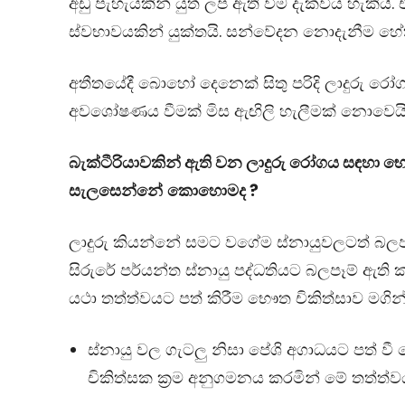
අඩු පැහැයකින් යුත් ලප ඇති වීම දැක්විය හැකියි.
ස්වභාවයකින් යුක්තයි. සන්වේදන නොදැනීම හේතු
අතීතයේදී බොහෝ දෙනෙක් සිතු පරිදි ලාදුරු රෝගය
අවශෝෂණය වීමක් මිස ඇඟිලි හැලීමක් නොවෙයි.
බැක්ටීරියාවකින් ඇති වන ලාදුරු රෝගය සඳහා භෞත
සැලසෙන්නේ
කොහොමද
?
ලාදුරු කියන්නේ සමට වගේම ස්නායුවලටත් බලපා
සිරුරේ පර්යන්ත ස්නායු පද්ධතියට බලපෑම් ඇති
යථා තත්ත්වයට පත් කිරීම භෞත චිකිත්සාව මගින්
ස්නායු වල ගැටලු නිසා පේශි අගාධයට පත් ව
චිකිත්සක ක්‍රම අනුගමනය කරමින් මේ තත්ත්