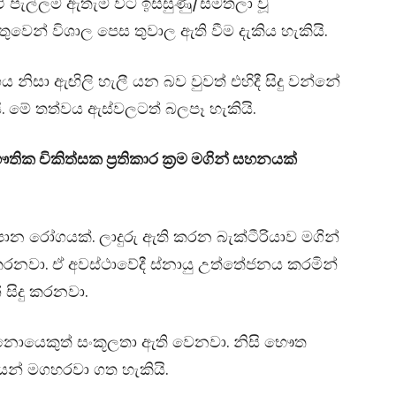
 ඒ පැල්ලම් ඇතැම් විට ඉස්සුණු/සමතලා වූ
වෙන් විශාල පෙස තුවාල ඇති වීම දැකිය හැකියි.
 නිසා ඇඟිලි හැලී යන බව වුවත් එහිදී සිදු වන්නේ
 මේ තත්වය ඇස්වලටත් බලපෑ හැකියි.
ික චිකිත්සක ප්‍රතිකාර ක්‍රම මගින් සහනයක්
න රෝගයක්. ලාදුරු ඇති කරන බැක්ටීරියාව මගින්
 කරනවා. ඒ අවස්ථාවේදී ස්නායු උත්තේජනය කරමින්
 සිදු කරනවා.
ී නොයෙකුත් සංකූලතා ඇති වෙනවා. ‍නිසි භෞත
වයන් මගහරවා ගත හැකියි.