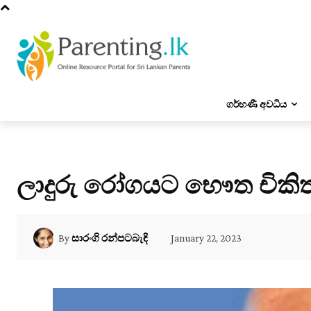
ගර්භණී අවධිය
ලාදුරු රෝගයට භෞත චිකිත්ස
January 22, 2023
By
සාරංගි රන්පටබැඳි