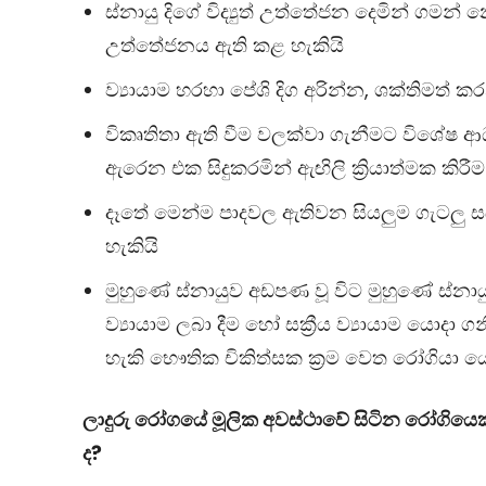
ස්නායු දිගේ විද්‍යුත් උත්තේජන දෙමින් ගමන
උත්තේජනය ඇති කළ හැකියි
ව්‍යායාම හරහා පේශි දිග අරින්න, ශක්තිමත්
විකෘතිතා ඇති වීම වලක්වා ගැනීමට විශේෂ 
ඇරෙන එක සිදුකරමින් ඇඟිලි ක්‍රියාත්මක කිරීම)
දෑතේ මෙන්ම පාදවල ඇතිවන සියලුම ගැටලු සඳහ
හැකියි
මුහුණේ ස්නායුව අඩපණ වූ විට මුහුණේ ස්නාය
ව්‍යායාම ලබා දීම හෝ සක්‍රීය ව්‍යායාම යොදා
හැකි භෞතික චිකිත්සක ක්‍රම වෙත රෝගියා ය
ලාදුරු රෝගයේ මූලික අවස්ථාවේ සිටින රෝගියෙක්
ද?