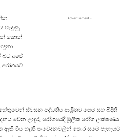
න්න
- Advertisement -
ය හැදුණු
ෙන් කොන්
 හඳුනා
ඒ බව අපේ
රු රෝගයට
හේතුවෙන් ස්වසන පද්ධතිය ආශ්‍රිතව සෙම සහ බිඳිති
සාදනය වෙන ලාදුරු රෝගයේදී මූලික රෝග ලක්ෂණය
යක ඇති විය හැකි සංවේදනවලින් තොර සමේ පැහැයට