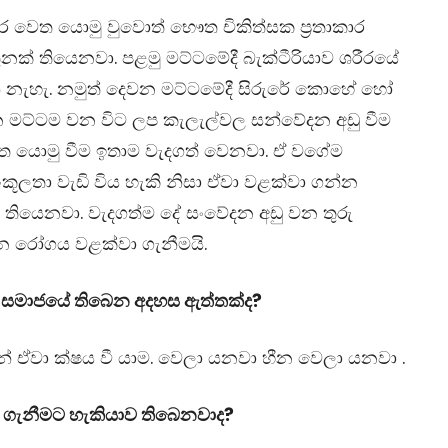
ාර වෙත යොමු වුවොත් භෞත චිකිත්සක ප්‍රතාකාර
ුනක් තියෙනවා. පළමු මට්ටමේදී බැක්ටීරියාව ශරීරයේ
 නැහැ. නමුත් දෙවන මට්ටමේදී සිරුරේ කොහේ හෝ
වන මට්ටම වන විට ලප කැලැල්වල සන්වේදන අඩු වීම
වෙත යොමු වීම ඉතාම වැදගත් වෙනවා. ඒ වගේම
කූලතා වැඩි විය හැකි නිසා ඒවා වළක්වා ගන්න
තියෙනවා. වැදගත්ම දේ සංවේදන අඩු වන තුරු
න රෝගය වළක්වා ගැනීමයි.
න සමාජයේ තිබෙන අදහස ඇත්තක්ද?
නේ ඒවා ක්ෂය වී යාම. වෙලා යනවා හීන වෙලා යනවා .
ට ගැනීමට හැකියාව තිබෙනවාද?