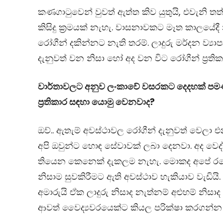
කණගාටුවෙන් වුවත් ඇත්ත කිව යුතුයි, එවැනි තත
කිසිදු ක්‍රමයක් නැහැ. වාසනාවකට මෑත කාලයේද
රෝගීන් දකින්නට නැති තරම්. ලාදුරු මර්දන ව්‍ය
දැනුවත් වන නිසා හෝ අද වන විට රෝගීන් ප්‍රති
වාර්තාවලට අනුව ලංකාවේ වසරකට දෙදහක් පමණ 
ප්‍රතිකාර සඳහා යොමු වෙනවාද
?
ඔව්.. ඇතැම් අවස්ථාවල රෝගීන් දැනුවත් වෙලා 
අපි ඔවුන්ට හොඳ සේවාවක් ලබා දෙනවා. අද වෙද්
තියෙන කෙනෙක් දැකලම නැහැ. මොකද අපේ රටේ
නිසාම සුවකිරීමට ඇති අවස්ථාව හැකියාව වැඩිය
අමාරුයි ඒක ලාදුරු නිසාද නැත්නම් අළුහම් නිසාද 
ආවත් වෛද්‍යවරයෙක්ට කියල පරික්ෂා කරගන්න