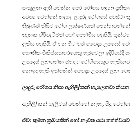
සංකූලතා ඇති වෙන්න පෙර රෝගය හඳුනා ප්‍රතික
අවශ්‍ය වෙන්නේ නැහැ. ලාදුරු රෝගයේ අවස්ථා ත
තිබුණත් කිසිම රෝග ලක්ෂණයක් පෙන්නවන්නේ
තැනක හිරිවැටීමක් හෝ පෙන්විය හැකියි. තුන්
දැකිය හැකියි. ඒ වන විට වත් වෛද්‍ය උපදෙස් 
භෞතික චිකිත්සකවරයෙකු හමුවෙලා ඉදිරියේදී සං
උපදෙස් ලබාගන්න ඕනෑම රෝගියෙකුට හැකියාව 
නොඉඳ හැකි ඉක්මනින් වෛද්‍ය උපදෙස් ලබා ගෙ
ලාදුරු රෝගය නිසා ඇඟිලි/කන් හැලෙනවා කිය
ඇඟිලි/කන් හැලීමක් වෙන්නේ නැහැ. සිදු වෙන්
ඒවා කුමන ක්‍රමයකින් හෝ නැවත යථා තත්ත්වය