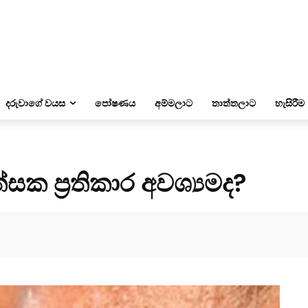
දරුවාගේ වයස
පෝෂණය
අම්මලාට
තාත්තලාට
හැසිරීම
ක ප්‍රතිකාර අවශ්‍යමද?