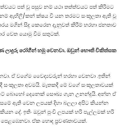
්ත්වයට පත් වූ පසුව නම් යථා තත්ත්වයට පත් කිරීමට
ී නම් ඇඟිලි/කන් ක්ෂය වී යන තරමට සංකූලතා ඇති වූ
ාපාරය මගින් සිදු කෙරෙන දැනුවත් කිරීම් හරහා ජනතාව
කාර වෙත යොමු වීම සතුටක්.
ලාදුරු රෝගීන් හමු වෙනවා. ඔවුන් භෞති චිකිත්සක
එනවා. ඒ වගේම වෛද්‍යවරුන් හරහා වෙනවා .ඉතින්
දී සංකූලතා අවමයි. මෑතකදී මේ වගේ සංකූලතාවයක්
 බොහෝ දෙනෙක් සෞඛ්‍ය ගැන උනන්දුයි. අන්න ඒ
ි. සමේ ඇති වෙන ලපයක් දිහා බලලා අපිට කියන්න
කියන දේ. ඉතිං ඔවුන් පුංචි ලපයක් හරි පැල්ලමක් හරි
 පෙළඹෙනවා. ඒක හොඳ ප්‍රවණතාවයක්.