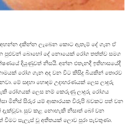
ට අහන්න දකින්න ලැබෙන කොට ඇතැම් දේ ගැන ඒ
්න පුළුවන් බොහෝ දේ නොයෙක් රෝග තත්ත්ව සමග
්ෂණයේ දියුණුවත් නිසයි. අන්න එතැනදී ඉතිහාසයේදී
ොමයක් රෝග ගැන අද වන විට කිසිදු බියකින් තොරව
ිනවා. මේ සඳහා හොඳම උදාහරණයක් ලෙස ලාදුරු
හැකි රෝගයක් ලෙස නම් කෙරුණු ලාදුරු රෝගය
නිසා මිනිස් සිරුර යම් ආකාරයක විරූපි බවකට පත් වන
දැක්වූවා. සුව කළ නොහැකි නිසාත් බෝ වන
් වීමට සැලැස් වූ අතීතයක් ලොව පුරා පැවතුණා.