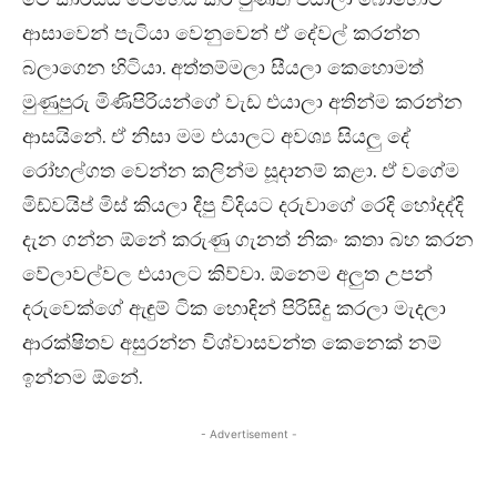
ආසාවෙන් පැටියා වෙනුවෙන් ඒ දේවල් කරන්න
බලාගෙන හිටියා. අත්තම්මලා සීයලා කෙහොමත්
මුණුපුරු මිණිපිරියන්ගේ වැඩ එයාලා අතින්ම කරන්න
ආසයිනේ. ඒ නිසා මම එයාලට අවශ්‍ය සියලු දේ
රෝහල්ගත වෙන්න කලින්ම සූදානම් කළා. ඒ වගේම
මිඩ්වයිප් මිස් කියලා දීපු විදියට දරුවාගේ රෙදි හෝදද්දි
දැන ගන්න ඕනේ කරුණු ගැනත් නිකං කතා බහ කරන
වේලාවල්වල එයාලට කිව්වා. ඕනෙම අලුත උපන්
දරුවෙක්ගේ ඇඳුම් ටික හොඳින් පිරිසිදු කරලා මැදලා
ආරක්ෂිතව අසුරන්න විශ්වාසවන්ත කෙනෙක් නම්
ඉන්නම ඕනේ.
- Advertisement -