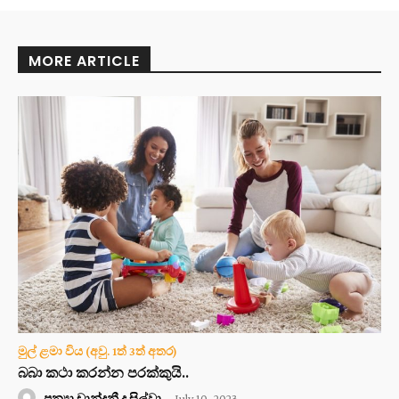
MORE ARTICLE
මුල් ළමා විය (අවු. 1ත් 3ත් අතර)
බබා කථා කරන්න පරක්කුයි..
පුන්‍යා චාන්දනී ද සිල්වා
-
July 10, 2023