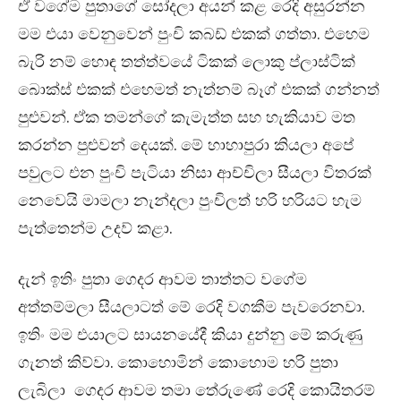
ඒ වගේම පුතාගේ සෝදලා අයන් කළ රෙදි අසුරන්න
මම එයා වෙනුවෙන් පුංචි කබඩ් එකක් ගත්තා. එහෙම
බැරි නම් හොඳ තත්ත්වයේ ටිකක් ලොකු ප්ලාස්ටික්
බොක්ස් එකක් එහෙමත් නැත්නම් බෑග් එකක් ගන්නත්
පුළුවන්. ඒක තමන්ගේ කැමැත්ත සහ හැකියාව මත
කරන්න පුළුවන් දෙයක්. මේ හාහාපුරා කියලා අපේ
පවුලට එන පුංචි පැටියා නිසා ආච්චිලා සීයලා විතරක්
නෙවෙයි මාමලා නැන්දලා පුංචිලත් හරි හරියට හැම
පැත්තෙන්ම උදව් කළා.
දැන් ඉතිං පුතා ගෙදර ආවම තාත්තට වගේම
අත්තම්මලා සීයලාටත් මේ රෙදි වගකීම පැවරෙනවා.
ඉතිං මම එයාලට සායනයේදී කියා දුන්නු මේ කරුණු
ගැනත් කිව්වා. කොහොමින් කොහොම හරි පුත‍ා
ලැබිලා ගෙදර ආවම තමා තේරුණේ රෙදි කොයිතරම්