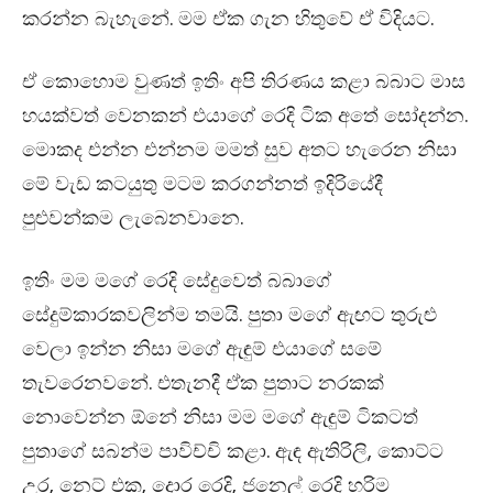
කරන්න බැහැනේ. මම ඒක ගැන හිතුවේ ඒ විදියට.
ඒ කොහොම වුණත් ඉතිං අපි තිරණය කළා බබාට මාස
හයක්වත් වෙනකන් එයාගේ රෙදි ටික අතේ සෝදන්න.
මොකද එන්න එන්නම මමත් සුව අතට හැරෙන නිසා
මේ වැඩ කටයුතු මටම කරගන්නත් ඉදිරියේදී
පුළුවන්කම ලැබෙනවානෙ.
ඉතිං මම මගේ රෙදි සේදුවෙත් බබාගේ
සේදුම්කාරකවලින්ම තමයි. පුතා මගේ ඇඟට තුරුළු
වෙලා ඉන්න නිසා මගේ ඇඳුම් එයාගේ සමේ
තැවරෙනවනේ. එතැනදී ඒක පුතාට නරකක්
නොවෙන්න ඕනේ නිසා මම මගේ ඇඳුම් ටිකටත්
පුතාගේ සබන්ම පාවිච්චි කළා. ඇඳ ඇතිරිලි, කොට්ට
උර, නෙට් එක, දොර රෙදි, ජනෙල් රෙදි හරිම