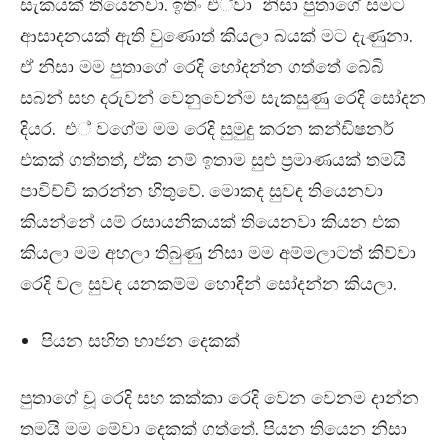
සැකයක් තියෙනවා. ඉතිං එ්වා නිසා පුතාගේ සමට
ආසාදනයක් ඇති වුණොත් කියලා බයක් මට දැණුනා.
ඒ නිසා මම පුතාගේ රෙදි හෝදන්න ගත්තේ බේබි
සබන් සහ දරුවන් වෙනුවෙන්ම සැකසුණු රෙදි සෝදන
දියර. එ් වගේම මම රෙදි සුමුදු කරන කන්ඩිෂනර්
එකක් ගත්තත්, ඒක නම් ඉතාම සුළු ප්‍රමාණයක් තමයි
පාවිච්චි කරන්න හිතුවේ. මොකද සුවඳ තියෙනවා
කියන්නේ යම් රසායනිකයක් තියෙනවා කියන එක
කියලා මම අහලා තිබුණු නිසා මම අම්මලාටත් කිව්වා
රෙදි වල සුවඳ යනකම්ම හොඳින් සෝදන්න කියලා.
පියන සහිත භාජන දෙකක්
පුතාගේ චූ රෙදි සහ කක්කා රෙදි වෙන වෙනම දාන්න
තමයි මම මේවා දෙකක් ගත්තේ. පියන තියෙන නිසා