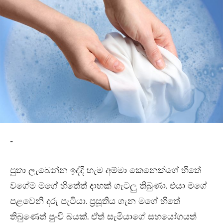
-
පුතා ලැබෙන්න ඉද්දි හැම අම්මා කෙනෙක්ගේ හිතේ
වගේම මගේ හිතේත් දාහක් ගැටලු තිබුණා. එයා මගේ
පළවෙනි දරු පැටියා. ප්‍රසූතිය ගැන මගේ හිතේ
තිබුණෙත් පුංචි බයක්. ඒත් සැමියාගේ සහයෝගයත්