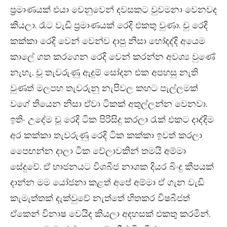
ප්‍රමාණයක් එයා වෙනුවෙන් දවසකට වුවමනා වෙනවද
කියලා. රෑට වැඩි ප්‍රමාණයක් රෙදි එකතු වුණා. චු රෙදි
කක්කා රෙදි වෙන් වෙන්ව දාපු නිසා හෝදද්දි අයෙම
කාලේ ගත කරගෙන රෙදි වෙන් කරන්න අවශ්‍ය වුණේ
නැහැ. චූ තැවරුණු ඇදුම් සෝදන එක අපහසු නැති
වුණත් මලපහ තැවරුනු නැපිවල කහට පැල්ලමක්
වගේ තියෙන නිසා ඒවා ටිකක් අතුල්ලන්න වෙනවා.
ඉතිං උදේම චූ රෙදි ටික පිරිසිදු කරලා රැක් එකට දාද්දිම
අර කක්කා තැවරුණු රෙදි ටික කක්කා ඉවත් කරලා
පෙ‍ෙඟන්න දාලා ටික වේලාවකින් තමයි අම්මා
සේදුවේ. ඒ භාජනයට විශබීජ නාශක දියර බිංදු කීපයක්
දාන්න මම යෝජනා කළත් අපේ අම්මා ඒ ගැන වැඩි
කැමැත්තක් දැක්වුවේ නැත්තේ හිතකර විෂබීජත්
ඒකෙන් විනාෂ වෙයිද කියලා අදහසක් එකතු කරමින්.