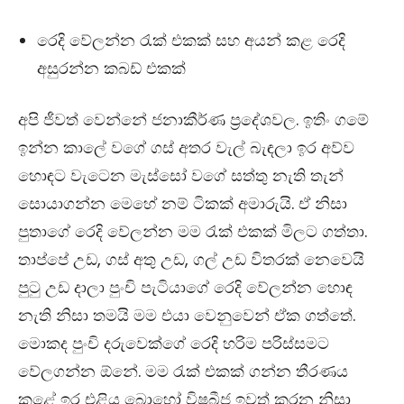
රෙදි වේලන්න රැක් එකක් සහ අයන් කළ රෙදි
අසුරන්න කබඩ් එකක්
අපි ජීවත් වෙන්නේ ජනාකීර්ණ ප්‍රදේශවල. ඉතිං ගමේ
ඉන්න කාලේ වගේ ගස් අතර වැල් බැඳලා ඉර අව්ව
හොඳට වැටෙන මැස්සෝ වගේ සත්තු නැති තැන්
සොයාගන්න මෙහේ නම් ටිකක් අමාරුයි. ඒ නිසා
පුතාගේ රෙදි වේලන්න මම රැක් එකක් මිලට ගත්තා.
තාප්පේ උඩ, ගස් අතු උඩ, ගල් උඩ විතරක් නෙවෙයි
පුටු උඩ දාලා පුංචි පැටියාගේ රෙදි වේලන්න හොඳ
නැති නිසා තමයි මම එයා වෙනුවෙන් ඒක ගත්තේ.
මොකද පුංචි දරුවෙක්ගේ රෙදි හරිම පරිස්සමට
වේලගන්න ඕනේ. මම රැක් එකක් ගන්න තීරණය
කළේ ඉර එළිය බොහෝ විෂබීජ ඉවත් කරන නිසා