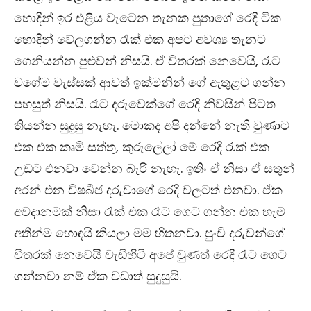
හොදින් ඉර එළිය වැටෙන තැනක පුතාගේ රෙදි ටික
හොඳින් වේලගන්න රැක් එක අපට අවශ්‍ය තැනට
ගෙනියන්න පුළුවන් නිසයි. ඒ විතරක් නෙවෙයි,
රැට
වගේම වැස්සක් ආවත් ඉක්මනින් ගේ ඇතුළට ගන්න
පහසුත් නිසයි. රෑට දරුවෙක්ගේ රෙදි නිවසින් පිටත
තියන්න සුදුසු නැහැ. මොකද අපි දන්නේ නැති වුණාට
එක එක කෘමි සත්තු, කුරුල්‍ලෝ මේ රෙදි රැක් එක
උඩට එනවා වෙන්න බැරි නැහැ. ඉතිං ඒ නිසා ඒ සතුන්
අරන් එන විෂබීජ දරුවාගේ රෙදි වලටත් එනවා. ඒක
අවදානමක් නිසා රැක් එක රෑට ගෙට ගන්න එක හැම
අතින්ම හොඳයි කියලා මම හිතනවා. පුංචි දරුවන්ගේ
විතරක් නෙවෙයි වැඩිහිටි අපේ වුණත් රෙදි රෑට ගෙට
ගන්නවා නම් ඒක වඩාත් සුදුසුයි.