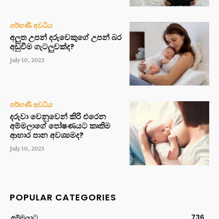
ගර්භණී අවධිය
අලුත උපන් දරුවෙකුගේ උපන් බර
අඩුවීම ගැටලුවක්ද?
July 10, 2023
ගර්භණී අවධිය
දරුවා වෙනුවෙන් කිරි එරෙන
අම්මලාගේ පෝෂණයට කෘතිම
ආහාර පාන අවශ්‍යමද?
July 10, 2023
POPULAR CATEGORIES
අම්මලාට
736