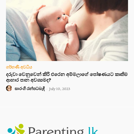
ගර්භණී අවධිය
දරුවා වෙනුවෙන් කිරි එරෙන අම්මලාගේ පෝෂණයට කෘතිම
ආහාර පාන අවශ්‍යමද?
සාරංගි රන්පටබැඳි
-
July 10, 2023