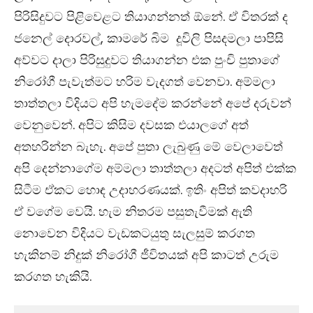
පිරිසිදුවට පිළිවෙළට තියාගන්නත් ඕනේ. ඒ විතරක් ද
ජනෙල් දොරවල්, කාමරේ බිම දූවිලි පිසදමලා පාපිසි
අව්වට දාලා පිරිසුදුවට තියාගන්න එක පුංචි පුතාගේ
නිරෝගී පැවැත්මට හරිම වැදගත් වෙනවා. අම්මලා
තාත්තලා විදියට අපි හැමදේම කරන්නේ අපේ දරුවන්
වෙනුවෙන්. අපිට කිසිම දවසක එයාලගේ අත්
අතහරින්න බැහැ. අපේ පුතා ලැබුණු මේ වෙලාවෙත්
අපි දෙන්නාගේම අම්මලා තාත්තලා අදටත් අපිත් එක්ක
සිටීම ඒකට හොඳ උදාහරණයක්. ඉතිං අපිත් කවදාහරි
ඒ වගේම වෙයි. හැම නිතරම පසුතැවීමක් ඇති
නොවෙන විදියට වැඩකටයුතු සැලසුම් කරගත
හැකිනම් නිදුක් නිරෝගී ජීවිතයක් අපි කාටත් උරුම
කරගත හැකියි.