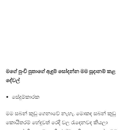
මගේ පුංචි පුතාගේ ඇඳුම් සෝදන්න මම සූදානම් කළ
දේවල්
සේදුම්කාරක
මම සබන් කුඩු ගෙනාවේ නැහැ. මොකද සබන් කුඩු
කොයිතරම් හේදුවත් රෙදි වල රැදෙනවද කියලා