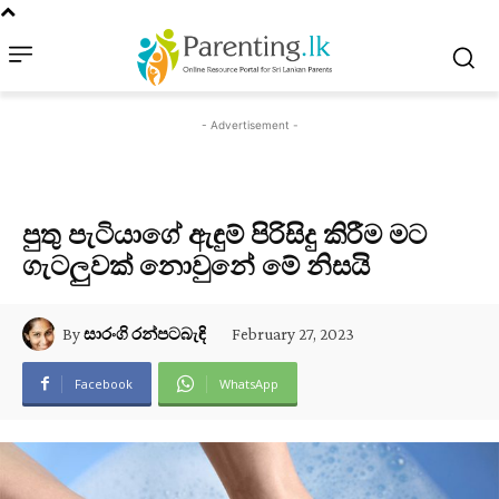
- Advertisement -
පුතු පැටියාගේ ඇඳුම් පිරිසිදු කිරීම මට
ගැටලුවක් නොවුනේ මේ නිසයි
February 27, 2023
By
සාරංගි රන්පටබැඳි
Facebook
WhatsApp