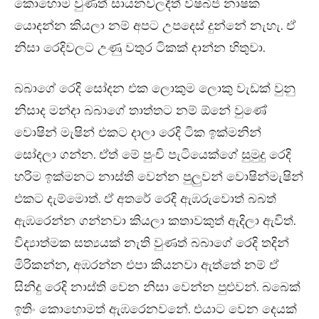
කොහොම වුණත් සායනවලදීත් විෂබීජ නාෂක
යොදන්න කියලා නම් අපට උපදෙස් දුන්නේ නැහැ. ඒ
නිසා රෙදිවලට උණු වතුර ටිකක් දාන්න හිතුවා.
බබාගේ රෙදි සෝදන එක ලොකුම ලොකු වැඩක් වුනු
නිසාද මන්දා බබාගේ තාත්තට නම් ඕනේ වුණේ
වොෂින් මැෂින් එකට දාලා රෙදි ටික ඉක්මනින්
සෝදලා ගන්න. ඒත් මේ පුංචි පැටියෙක්ගේ සුමුදු රෙදි
හරිම ඉක්මනට නාස්ති වෙන්න පුලුවන් වොෂින්මැෂින්
එකට දැම්මොත්. ඒ අතරේ රෙදි ඇඹරුවොත් බබත්
ඇඹරෙන්න ගන්නවා කියලා කතාවකුත් ඇදිලා ඇවිත්.
විද්‍යාත්මක සත්‍යයක් නැති වුණත් බබාගේ රෙදි තදින්
මිරිකන්න, අඹරන්න එපා කියනවා ඇත්තේ නම් ඒ
සිනිදු රෙදි නාස්ති වෙන නිසා වෙන්න පුළුවන්. බබෙක්
ඉතිං කොහොමත් ඇඹරෙනවනේ. එයාට වෙන දෙයක්