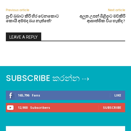
Previous article
Next article
පුංචි බබාට කිරි හිර වෙනකොට
අලුත උපන් බිළිදාට මව්කිරි
කොයි අම්මද බය නැත්තේ?
ආසාත්මික විය හැකිද ?
LEAVE A REPLY
SUBSCRIBE කරන්න ⇢
165,796
Fans
LIKE
12,900
Subscribers
SUBSCRIBE