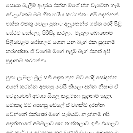
සොයා බැලීම් ආදරය එක්ක මගේ හිත වැටෙන හැම
වෙලාවකම මම හිත හයිය කරගත්තා. අපි දෙන්නත්
එක්ක එකතු වෙලා පුතාට අලුතෙන්ම ගත්ත රෙදි පිළි
සේරම සෝදලා, පිරිසිදු කරලා, මැදලා බොහොම
පිළිවෙළට රෝහලට ගෙන යන බෑග් එක සූදානම්
කරගත්තා. ඒ වගේම මගේ ඇඳුම් බෑග් එකත් අපි
සූදානම් කරගත්තා.
පුතා ලැබිලා මුල් සති දෙක තුන මට රෙදි සෝදන්න
අයන් කරන්න අපහසු වෙයි කියලා දන්න නිසාම ඒ
වෙනුවෙන් අවශ්‍ය සියලු කළමනා සූදානම් කළා.
මොකද මට අපහසු වෙලේ ඒ වගකීම දරන්න
වෙන්නේ එක්කෝ මගේ සැමියට, නැත්නම් අපි
දෙන්නාගේ අම්මලාට සහ තාත්තලාට. ඉතිං එයාලට
මේ කාර්යය වෙහෙස කර වුණත් එයාලා බොහොම