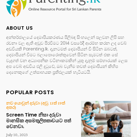
ABOUT US
අන්තර්ජාලයේ දෙමාපියකරණය පිලිබඳ සිංහලෙන් පලවන ලිපි සහ
රචනා වල ඇති අඩුව පිරවීමට 2014 වසරේදී ආරම්භ කරන ලද වෙබ්
අඩවියකි Parenting.lk. දැනටමත් දෙමාපියන් වී සිටින ඔබටත්,
දෙමාපියන් වීමට බලාපොරොත්තුවෙන් සිටින සැමටත් එක සේ
වැදගත් වන අධ්‍යාපනික වටිනාකමකින් යුතු දැනුම් සම්භාරයක් ලෙස
අප වෙබ් අඩවිය එලි දුටුවේ, ඔබ වැනිම තවත් දෙමාපියන් කිහිප
දෙනෙකුගේ උත්සාහයක ප්‍රතිඵලයක් හැටියටයි.
POPULAR POSTS
නව යොවුන් දරුවා (අවු. 13ත් 19ත්
අතර)
Screen Time නිසා දරුවා
මානසික අසමතුලිතතාවයට පත්
වෙනවා.
July 10, 2023