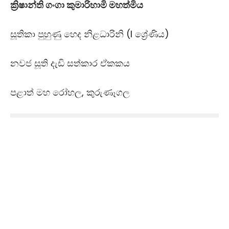
ක්‍රිෂාන්ති ගංගා කුමාරිහාමි මහත්මිය
සූතිකා පුහුණු හෙද නිළධාරිනි (I ශ්‍රේණිය)
නවජ සූති දැඩි සත්කාර ඒකකය
පළාත් මහ රෝහල, කුරුණෑගල