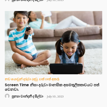
නව යොවුන් දරුවා (අවු. 13ත් 19ත් අතර)
Screen Time නිසා දරුවා මානසික අසමතුලිතතාවයට පත්
වෙනවා.
පුන්‍යා චාන්දනී ද සිල්වා
-
July 10, 2023