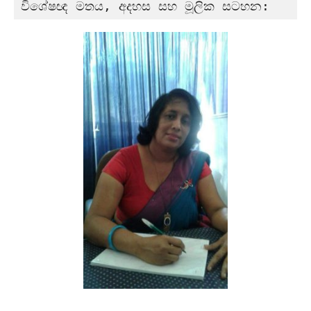
විශේෂඥ මතය, අදහස සහ මූලික සටහන: