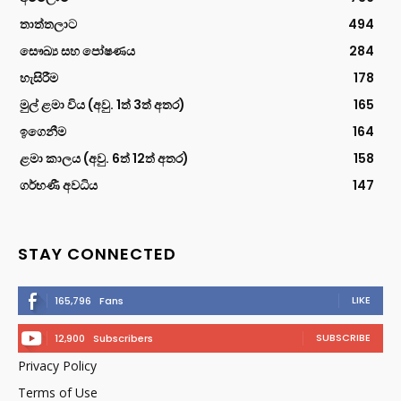
තාත්තලාට
494
සෞඛ්‍ය සහ පෝෂණය
284
හැසිරීම
178
මුල් ළමා විය (අවු. 1ත් 3ත් අතර)
165
ඉගෙනීම
164
ළමා කාලය (අවු. 6ත් 12ත් අතර)
158
ගර්භණී අවධිය
147
STAY CONNECTED
LIKE
165,796
Fans
SUBSCRIBE
12,900
Subscribers
Privacy Policy
Terms of Use