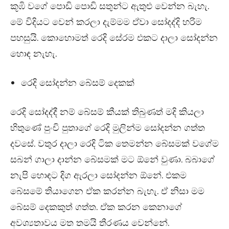
කූඹි වගේ පොඩි පොඩි සතුන්ට ඇතුළු වෙන්න බැහැ.
මේ විදියට වෙන් කරලා දැම්මම ඒවා සෝදද්දි හරිම
පහසුයි. කොහොමත් රෙදි සේරම එකට දාලා සෝදන්න
හොඳ නැහැ.
රෙදි සෝදන්න බේසම් දෙකක්
රෙදි සෝදද්දී නම් බේසම් කීයක් තිබුණත් මදි කියලා
හිතුණේ පුංචි පුතාගේ ‍රෙදි මුලින්ම සෝදන්න ගත්ත
දවසේ. වතුර දාලා රෙදි ටික තෙමන්න බේසමක් වගේම
සබන් ගාලා දාන්න බේසමක් මට ඕනේ වුණා. බබාගේ
නැපි හොඳට දිග ඇරලා සෝදන්න ඕනේ. එකම
බේසමේ තියාගෙන ඒක කරන්න බැහැ. ඒ නිසා මම
බේසම් දෙකකුත් ගත්ත. ඒක කරන කෙනාගේ
අවශ්‍යතාවය මත තමයි තීරණය වෙන්නේ.