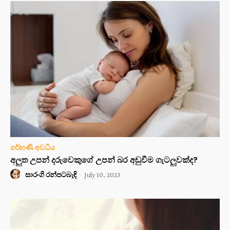
ගර්භණී අවධිය
අලුත උපන් දරුවෙකුගේ උපන් බර අඩුවීම ගැටලුවක්ද?
සාරංගි රන්පටබැඳි
-
July 10, 2023