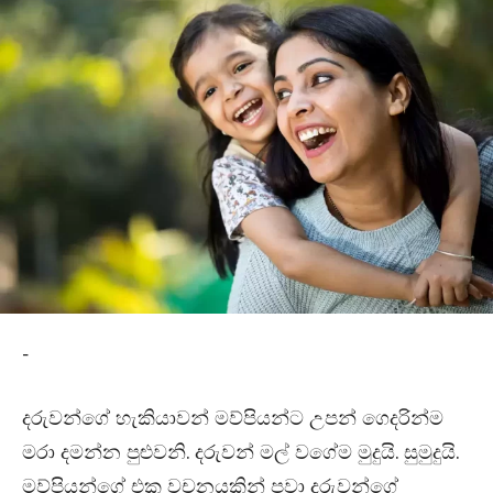
-
දරුවන්ගේ හැකියාවන් මව්පියන්ට උපන් ගෙදරින්ම
මරා දමන්න පුළුවනි. දරුවන් මල් වගේම මුදුයි. සුමුදුයි.
මව්පියන්ගේ එක වචනයකින් පවා දරුවන්ගේ