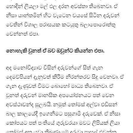
හොදින් ලියලා මල් ඵල දරන අවස්තා තිබෙනවා. ඒ
නිසා යාන්තමින් හිට වැටෙන වයසේ සිටින දරුවන්
වෙතින් විශාල පරාසයක කටයුතු බලාපොරොත්තු
වෙන්නත් එපා.
නොහැකි වුනත් ඒ බව ඔවුන්ට කියන්න එපා.
අද මනෝවිද්‍යාව විසින් දරුවන්ගේ සිත් ගැන
දෙමව්පියන් දැනුවත් කිරීම නිරන්තරව සිදු වෙනවා. ඒ
ගැන දැණුවත් වීමට බොහෝ මාධ්‍ය තිබෙනවා. ඒ
වුනත් දරුවන් මානසික අපයෝජනයට පත් වෙන
අවස්ථාවන්ද සුලබයි. නමුත් තෝමස් අල්වා එඩිසන්
බාල කාලයේදී ඉගෙනීමට පසුගාමී දරුවෙක්. ඒ නිසා
කෝපයට පත් පංතියේ ගුරුවරයා මවට ලිපියක් ලියා
තෝමස් අත යවා තිබුණා.මේ දරුවා පාසල් එවන්න