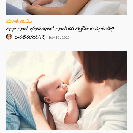
ගර්භණී අවධිය
අලුත උපන් දරුවෙකුගේ උපන් බර අඩුවීම ගැටලුවක්ද?
සාරංගි රන්පටබැඳි
-
July 10, 2023