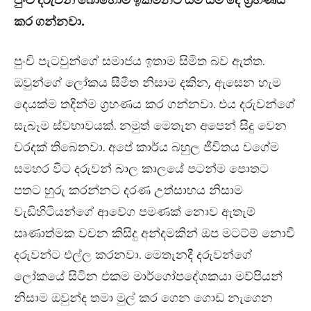
කර ගන්නවා.
පුංචි පැටවුන්ගේ සමාජය ඉතාම සිමිත බව ඇත්ත.
ඔවුන්ගේ ලෝකය සීමිත නිසාම දකින, ඇසෙන හැම
දෙයක්ම තදින්ම ග්‍රහණය කර ගන්නවා. එය දරුවන්ගේ
සැබෑම ස්වභාවයක්. නමුත් මෙතැන අපෙන් සිදු වෙන
වරදක් තිබෙනවා. අපේ කාර්ය බහුල ජීවිතය වගේම
සමහර විට දරුවන් බාල කාලයේ පටන්ම පොතට
පතට හුරු කරන්නට දරණ උත්සාහය නිසාම
වැඩිහිටියන්ගේ ආවේග පමණක් නොව ඇතැම්
සෘණාත්මක වචන කිසිදු අන්දමකින් ඔප මටට්ම් නොවී
දරුවන්ට එල්ල කරනවා. මෙතැනදී දරුවන්ගේ
ලෝකයේ සිටින එකම මාර්ගෝපදේශකයා මව්පියන්
නිසාම ඔවුන්ද තමා මුල් කර ගෙන ගොඩ නැගෙන