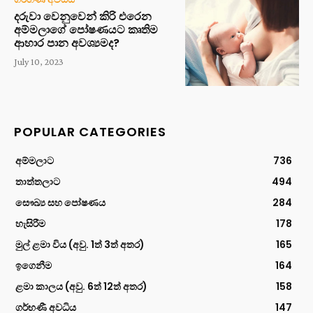
දරුවා වෙනුවෙන් කිරි එරෙන
අම්මලාගේ පෝෂණයට කෘතිම
ආහාර පාන අවශ්‍යමද?
July 10, 2023
POPULAR CATEGORIES
අම්මලාට
736
තාත්තලාට
494
සෞඛ්‍ය සහ පෝෂණය
284
හැසිරීම
178
මුල් ළමා විය (අවු. 1ත් 3ත් අතර)
165
ඉගෙනීම
164
ළමා කාලය (අවු. 6ත් 12ත් අතර)
158
ගර්භණී අවධිය
147