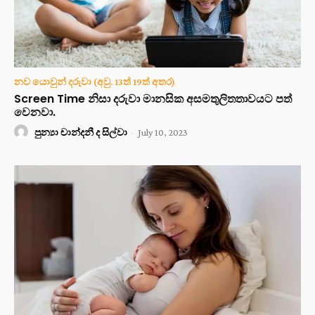
නව යොවුන් දරුවා (අවු. 13ත් 19ත් අතර)
Screen Time නිසා දරුවා මානසික අසමතුලිතතාවයට පත්
වෙනවා.
පුන්‍යා චාන්දනී ද සිල්වා
-
July 10, 2023