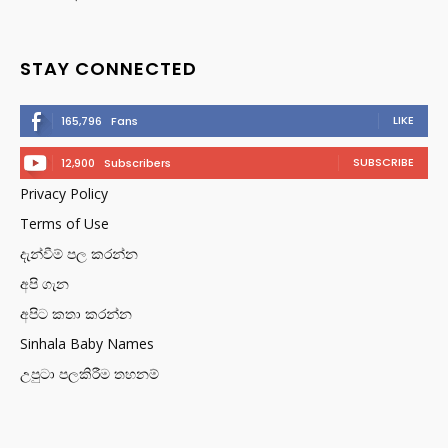
STAY CONNECTED
LIKE
165,796
Fans
SUBSCRIBE
12,900
Subscribers
Privacy Policy
Terms of Use
දැන්වීම් පල කරන්න
අපි ගැන
අපිට කතා කරන්න
Sinhala Baby Names
උපුටා පලකිරීම තහනම්