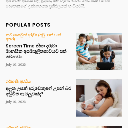
අප වෙබ් අඩවිය එලි දුටුවේ, ඔබ වැනිම තවත් දෙමාපියන් කිහිප
දෙනෙකුගේ උත්සාහයක ප්‍රතිඵලයක් හැටියටයි.
POPULAR POSTS
නව යොවුන් දරුවා (අවු. 13ත් 19ත්
අතර)
Screen Time නිසා දරුවා
මානසික අසමතුලිතතාවයට පත්
වෙනවා.
July 10, 2023
ගර්භණී අවධිය
අලුත උපන් දරුවෙකුගේ උපන් බර
අඩුවීම ගැටලුවක්ද?
July 10, 2023
ගර්භණී අවධිය