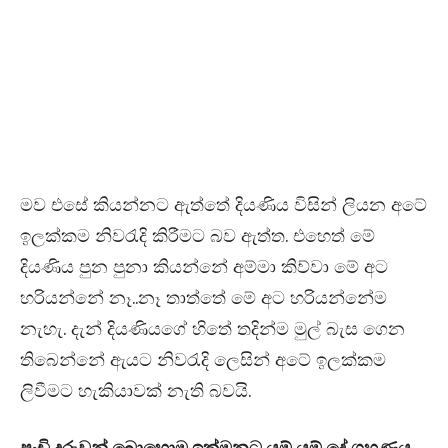
මව එසේ කියන්නට ඇත්තේ දියණිය විසින් ලියන අටේ
ඉලක්කම නිවරැදි කිරීමට බව ඇත්ත. එහෙත් මේ
දියණිය පුන පුනා කියන්නේ අම්මා කිව්වා මේ අට
හරියන්නේ නෑ..නෑ තාත්තේ මේ අට හරියන්නේම
නැහැ. දැන් දියණියගේ හිතේ තදින්ම මුල් බැස ගෙන
තිබෙන්නේ ඇයට නිවරැදි ලෙසින් අටේ ඉලක්කම
ලිවීමට හැකියාවක් නැති බවයි.
පුංචි දරුවන් බොහොම ඉක්මනට යම් යම් දේ ග්‍රහණය