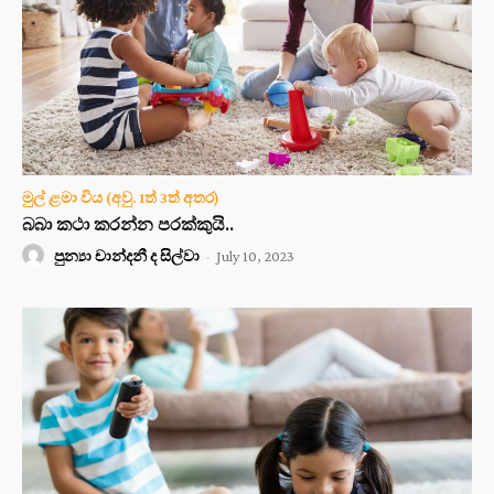
මුල් ළමා විය (අවු. 1ත් 3ත් අතර)
බබා කථා කරන්න පරක්කුයි..
පුන්‍යා චාන්දනී ද සිල්වා
-
July 10, 2023