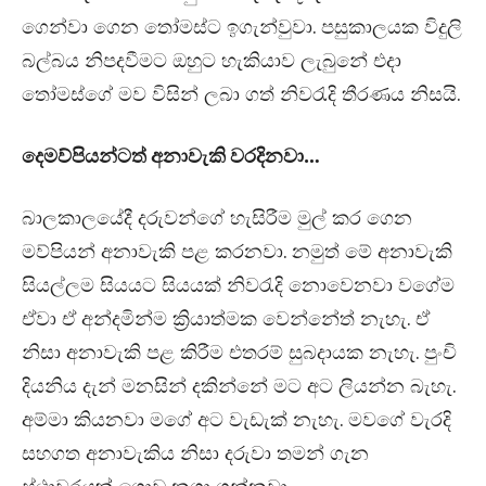
ගෙන්වා ගෙන තෝමස්ට ඉගැන්වුවා. පසුකාලයක විදුලි
බල්බය නිපදවීමට ඔහුට හැකියාව ලැබුනේ එදා
තෝමස්ගේ මව විසින් ලබා ගත් නිවරැදි තීරණය නිසයි.
දෙමව්පියන්ටත් අනාවැකි වරදිනවා…
බාලකාලයේදී දරුවන්ගේ හැසිරීම මුල් කර ගෙන
මව්පියන් අනාවැකි පළ කරනවා. නමුත් මේ අනාවැකි
සියල්ලම සියයට සියයක් නිවරැදි නොවෙනවා වගේම
ඒවා ඒ අන්දමින්ම ක්‍රියාත්මක වෙන්නේත් නැහැ. ඒ
නිසා අනාවැකි පළ කිරීම එතරම් සුබදායක නැහැ. පුංචි
දියනිය දැන් මනසින් දකින්නේ මට අට ලියන්න බැහැ.
අම්මා කියනවා මගේ අට වැඩැක් නැහැ. මවගේ වැරදි
සහගත අනාවැකිය නිසා දරුවා තමන් ගැන