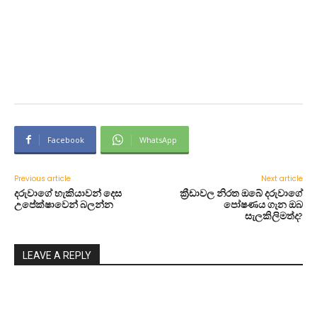
Facebook
WhatsApp
Previous article
Next article
දරුවාගේ හැකියාවන් දෙස
ක්‍රීඩාවල නිරත ඔබේ දරුවාගේ
උපේක්ෂාවෙන් බලන්න
පෝෂණය ගැන ඔබ
සැලකිලිමත්ද?
LEAVE A REPLY