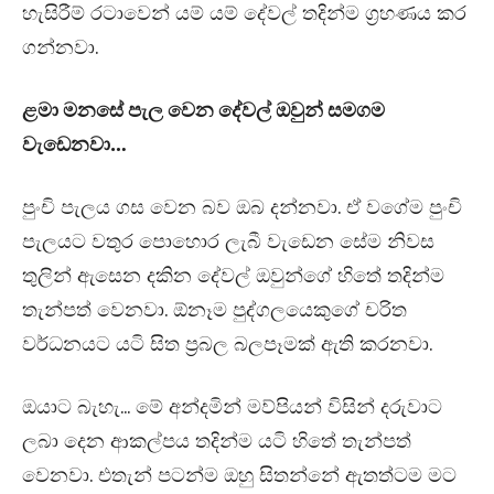
හැසිරීම් රටාවෙන් යම් යම් දේවල් තදින්ම ග්‍රහණය කර
ගන්නවා.
ළමා මනසේ පැල වෙන දේවල් ඔවුන් සමගම
වැඩෙනවා…
පුංචි පැලය ගස වෙන බව ඔබ දන්නවා. ඒ වගේම පුංචි
පැලයට වතුර පොහොර ලැබී වැඩෙන සේම නිවස
තුලින් ඇසෙන දකින දේවල් ඔවුන්ගේ හිතේ තදින්ම
තැන්පත් වෙනවා. ඕනෑම පුද්ගලයෙකුගේ චරිත
වර්ධනයට යටි සිත ප්‍රබල බලපෑමක් ඇති කරනවා.
ඔයාට බැහැ… මේ අන්දමින් මව්පියන් විසින් දරුවාට
ලබා දෙන ආකල්පය තදින්ම යටි හිතේ තැන්පත්
වෙනවා. එතැන් පටන්ම ඔහු සිතන්නේ ඇතත්ටම මට