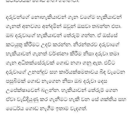
ස්ථාවරයක් ගොඩ නගා ගන්නවා.
දරුවන්ගේ නොහැකියාවන් ගැන වගේම හැකියාවන්
ගැනත් අනවශ්‍ය අන්දමින් ඔවුන් ඔසවා තබන්න එපා.
ඔබ දරුවාගේ හැකියාවන් තේරුම් ගන්න. ඒ ඔස්සේ
කටයුතු කිරීමට උදව් කරන්න. නිරන්තරව දරුවාගේ
හැකියාවන් ගැනත් වර්ණනා කිරීම නිසා දරුවා තමා
ගැන අධිතක්සේරුවක් ගොඩ නගා ගනු ඇත. එවිට
දරුවාගේ උනන්දුව සහ කාර්යක්ෂමතාවය බිඳ වැටෙන
පසුබිමක් ගොඩ නැගෙන නිසා ඔබ දරුවා දෙස
උපේක්ෂාවෙන් බලන්න. හැකියාවන් තේරුම් ගෙන
ඒවා වැඩිදියුණු කර ගැනීමට හැකි වන සේ ශක්තිය සහ
ධෛර්ය ගොඩ නැගීම ඉතාම වැදගත්.