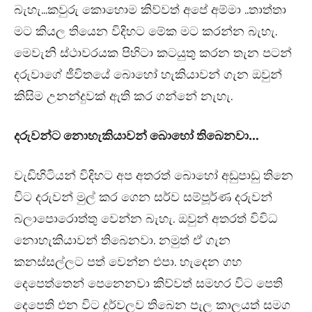
බැහැ…කවුරු කොහොම කිව්වත් අපේ අම්මා ..තාත්තා
මට කියල තියෙන විදිහට මේක මට කරන්න බැහැ.
මෙවැනි ස්ථාවරයක පිහිටා කටයුතු කරන තැන පටන්
දරුවාගේ ජීවිතයේ බොහෝ හැකියාවන් ගැන ඔවුන්
කිසිම උනන්දුවක් ඇති කර ගන්නේ නැහැ.
දරුවන්ට නොහැකියාවන් බොහෝ තිබෙනවා…
වැඩිහිටියන් විදිහට අප අතරත් බොහෝ අඩුපාඩු තිනෙ
විට දරුවන් මුල් කර ගෙන සර්ව සම්පූර්ණ දරුවන්
බලාපොරොත්තු වෙන්න බැහැ. ඔවුන් අතරත් විවිධ
නොහැකියාවන් තිබෙනවා. නමුත් ඒ ගැන
කනස්සල්ලට පත් වෙන්න එපා. හැදෙන ගහ
දෙපෙත්තෙන් පෙනෙනවා කිව්වත් සමහර විට පෙති
දෙපෙති එන විට දුර්වලව තිබෙන පැල කාලයත් සමග