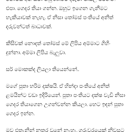
එපා. ගෙදර තියා ගන්න. ඔහුට ඉගෙන ගැනීමට
හැකියාවක් නැහැ. ඒ නිසා තෝමස් පංතියේ අනිත්
දරුවන්ටත් බාධාවක්.
කිසිවක් නොදත් තෝමස් මේ ලිපිය අම්මාට ගිහිං
දුන්නා. අම්මා ලිපිය බැලුවා.
සර් මොකක්ද ලියලා තියෙන්නේ..
මගේ පුතා හරිම දක්ෂයි. ඒ හින්දා පංතියේ අනිත්
ළමයින්ට වඩා ඉදිරියෙන්. පුතා පංතියට දක්ෂ වැඩි නිසා
ගෙදර තියාගෙන උගන්වන්න කියලා. හෙට ඉඳන් පුතා
ගෙදර ඉන්න.
මව එතැනින් නතර වුනේ නැහැ. ගුරුවරයෙක් නිවසට