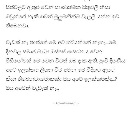
සිත්වලට ඇතුළු වෙන සෘණාත්මක සිතුවිලි නිසා
ඔවුන්ගේ හැකියාවන් මුලුමනින්ම වැලලී යන්න ඉඩ
තිබෙනවා.
වැඩක් නෑ තාත්තේ මේ අට හරියන්නේ නැහැ….මේ
දිනවල සමාජ මාධ්‍ය ඔස්සේ සංසරනය වෙන
වීඩියෝවක් මේ වෙන විටත් ඔබ දැක ඇති. පුංචි දියණිය
අටේ ඉලක්කම ලියන විට අම්මා මේ විදිහට ඇයට
කියා තිබෙනවා.මොකක්ද ඔය අටේ ඉලක්කමක්ද…?
ඔය අටෙන් වැඩැක් නෑ…
- Advertisement -