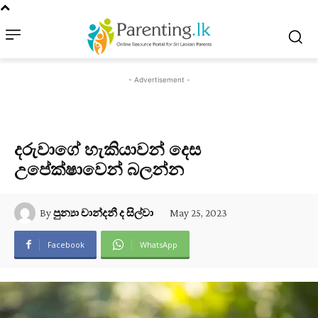
- Advertisement -
දරුවාගේ හැකියාවන් දෙස
උපේක්ෂාවෙන් බලන්න
May 25, 2023
By
පුන්‍යා චාන්දනී ද සිල්වා
Facebook
WhatsApp