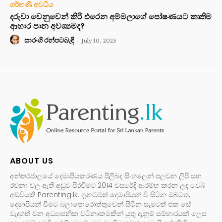
ගර්භණී අවධිය
දරුවා වෙනුවෙන් කිරි එරෙන අම්මලාගේ පෝෂණයට කෘතිම
ආහාර පාන අවශ්‍යමද?
සාරංගි රන්පටබැඳි
-
July 10, 2023
ABOUT US
අන්තර්ජාලයේ දෙමාපියකරණය පිලිබඳ සිංහලෙන් පලවන ලිපි සහ
රචනා වල ඇති අඩුව පිරවීමට 2014 වසරේදී ආරම්භ කරන ලද වෙබ්
අඩවියකි Parenting.lk. දැනටමත් දෙමාපියන් වී සිටින ඔබටත්,
දෙමාපියන් වීමට බලාපොරොත්තුවෙන් සිටින සැමටත් එක සේ
වැදගත් වන අධ්‍යාපනික වටිනාකමකින් යුතු දැනුම් සම්භාරයක් ලෙස