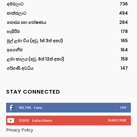
අම්මලාට
736
තාත්තලාට
494
සෞඛ්‍ය සහ පෝෂණය
284
හැසිරීම
178
මුල් ළමා විය (අවු. 1ත් 3ත් අතර)
165
ඉගෙනීම
164
ළමා කාලය (අවු. 6ත් 12ත් අතර)
158
ගර්භණී අවධිය
147
STAY CONNECTED
LIKE
165,796
Fans
SUBSCRIBE
12,900
Subscribers
Privacy Policy