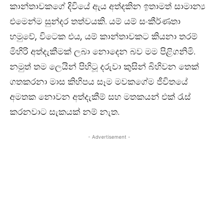
කාන්තාවකගේ දිවියේ ඇය අත්දකින ඉතාමත් සාමාන්‍ය
එමෙන්ම සුන්දර තත්වයකි. යම් යම් සංකීර්ණතා
හමුවේ, විටෙක එය, යම් කාන්තාවකට කියනා තරම්
මිහිරි අත්දැකීමක් ලබා නොදෙන බව මම පිළිගනිමි.
නමුත් තම ලෙයින් පිහිටූ දරුවා කුසින් බිහිවන තෙක්
ගතකරනා මාස කිහිපය සෑම මවකගේම ජීවිතයේ
අමතක නොවන අත්දැකීම් සහ මතකයන් එක්‍ රැස්
කරනවාට සැකයක් නම් නැත​.
- Advertisement -