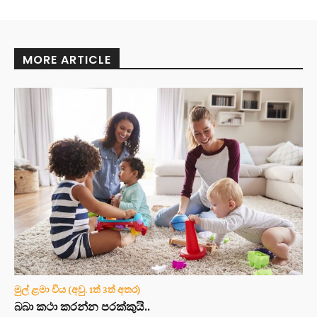
MORE ARTICLE
මුල් ළමා විය (අවු. 1ත් 3ත් අතර)
බබා කථා කරන්න පරක්කුයි..