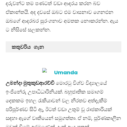
දරුවන්ට තම පණටත් වඩා ආදරය කරන බව
ඒකාන්තයි. අද දවසේ ඔබට එම වාසනාව ගෙනඑන
ඔබගේ ආදරබර සුරංගනාව අමතක නොකරන්න​. ඇය
ට නිසිසේ සලකන්න​.
 කතුවරිය ගැන
උමන්දා මුතුකුඩආරච්චි
මොරටු විශ්ව විද්‍යාලයේ
ඉංජිනේරු උපාධිධාරිනියක්. බහුජාතික සමාගම්
දෙකකම ඉහල රැකියාවන් වල නිරතව අත්දැකීම්
පරිපූර්ණව සිටි ඈ, ඊටත් වඩා උතුම් වූ රාජකාරියක්
සඳහා ඇගේ වෘතියෙන් සමුගත්තා. ඒ නම්, පූර්ණකාලීන
මවක් වීමේ අරමුණෙන්. දැන් ඇය පුතුන්