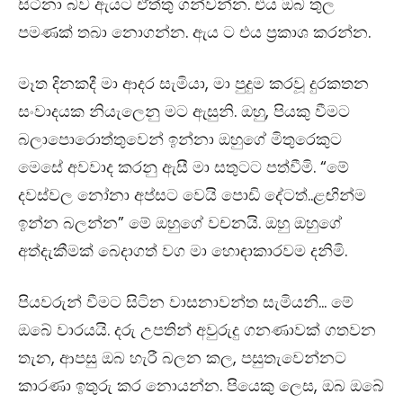
සිටිනා බව ඇයට ඒත්තු ගන්වන්න​. එය ඔබ තුල
පමණක් තබා නොගන්න​. ඇය ට එය ප්‍රකාශ කරන්න​.
මෑත දිනකදී මා ආදර සැමියා, මා පුදුම කරවූ දුරකතන
සංවාදයක නියැලෙනු මට ඇසුනි. ඔහු, පියකු වීමට
බලාපොරොත්තුවෙන් ඉන්නා ඔහුගේ මිතුරෙකුට
මෙසේ අවවාද කරනු ඇසී මා සතුටට පත්වීමි. “මේ
දවස්වල නෝනා අප්සට වෙයි පොඩි දේටත්..ළඟින්ම
ඉන්න බලන්න​” මේ ඔහුගේ වචනයි. ඔහු ඔහුගේ
අත්දැකීමක් බෙදාගත් වග මා හොඳාකාරවම දනිමි.
පියවරුන් වීමට සිටින වාසනාවන්ත සැමියනි… මේ
ඔබේ වාරයයි. දරු උපතින් අවුරුදු ගනණාවක් ගතවන
තැන​, ආපසු ඔබ හැරී බලන කල, පසුතැවෙන්නට
කාරණා ඉතුරු කර නොයන්න​. පියෙකු ලෙස​, ඔබ ඔබේ