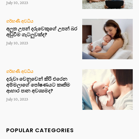
July 10, 2023
ගර්භණී අවධිය
අලුත උපන් දරුවෙකුගේ උපන් බර
අඩුවීම ගැටලුවක්ද?
July 10, 2023
ගර්භණී අවධිය
දරුවා වෙනුවෙන් කිරි එරෙන
අම්මලාගේ පෝෂණයට කෘතිම
ආහාර පාන අවශ්‍යමද?
July 10, 2023
POPULAR CATEGORIES