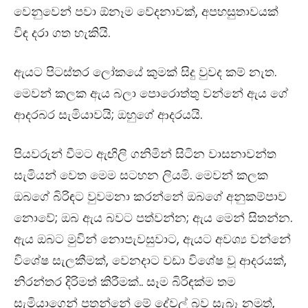
වෙනුවෙන් පවා ඕනෑම වේදනාවක්, අපහසුතාවයක්
විඳ දරා ගත හැකියි.
ඇයට පිටස්තර ලෝකයේ කුමක් සිදු වුවද කම් නැත​.
මෙවන් කලක ඇය බලා පොරොත්තු වන්නේ ඇය ගේ
ආදරබර සැමියාවයි; ඔහුගේ ආදරයයි.
පියවරුන් වීමට ඇඟිලි ගනිමින් සිටින වාසනාවන්ත
සැමියන් වෙත මෙම සටහන ලියමි. මෙවන් කලක
ඔබගේ බිරිඳට වුවමනා කරන්නේ ඔබගේ අනුකම්පාව
නොවේ; ඔබ ඇය බවට පත්වන්න; ඇය මෙන් සිතන්න​.
ඇය ඔබට මුවින් නොපැවසුවාට​, ඇයට අවශ‍්‍ය වන්නේ
විශේෂ සැලකීමක්, වෙනදාට වඩා විශේෂ වූ ආදරයක්,
නිරන්තර දිරිමත් කිරීමක්.. සෑම බිරිඳක්ම තම
සැමියාගෙන් පතන්නේ මේ දේවල් බව සැබෑ නමුත්,