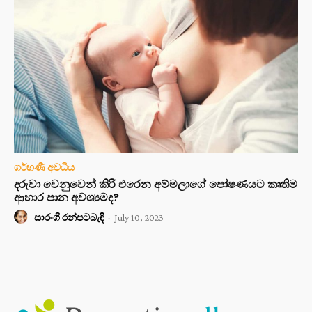
ගර්භණී අවධිය
දරුවා වෙනුවෙන් කිරි එරෙන අම්මලාගේ පෝෂණයට කෘතිම
ආහාර පාන අවශ්‍යමද?
සාරංගි රන්පටබැඳි
-
July 10, 2023