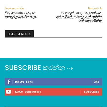
Previous article
Next article
විජලනය ඔබේ දරුවාට
මව්වරුනි…ඔබ​, ඔබේ රැකියාව
අනතුරුදායක විය හැක
අත් හැරියත්, ඔබ තුල ඇති ශක්තිය
අත් නොහරින්න​
LEAVE A REPLY
SUBSCRIBE කරන්න ⇢
165,796
Fans
LIKE
12,900
Subscribers
SUBSCRIBE