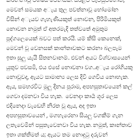
මෙවන් සමයක අැය තුල පවත්නාවූ හෝමෝන
විසින් අැයව ගැහැණියකුත් නොවන​, පිරිමියකුත්
නොවන නමුත් ඒ අතරමැදි තත්වතේ අමුතුම
පුද්ගලෙයෙක් බවට පත් කරයි. යම් කිසි කෙනෙක්,
මෙවන් වූ වෙනසක් කාන්තාවකට කරනා බලපෑම
ඉතා සුලු යැයි සිතනවානම්.. එවන් අයට විශ්වාසයෙන්
යුතුව පවසමි, එය එසේ නොවනා වග​…අැය රෝගියකු
නොවූවද​, ඇයට සාමාන්‍ය ලෙස දිවි ගෙවිය නොහැක​.
ඇය​, සමහරවිට මුලු දිනය පුරාම​, අපහසුතාවයෙන් කල්
ගෙවා දමනවා විය හැක​. වෙනදා කාර්‍ය ශූර ලෙස
එදිනෙදා වැඩෙහි නිරත වූ ඇය​, අද ඉතා
අපහසුතාවයෙන් , මගහැරෙනා සියලු වගකීම් ගැන
ලතැවෙමින් පසුතැවෙනවා විය හැක. නමුත්​, කාන්තාව
ඉතා ශක්තිමත්‍ ය​; ඇයට තම නොදුටු දරුවන්