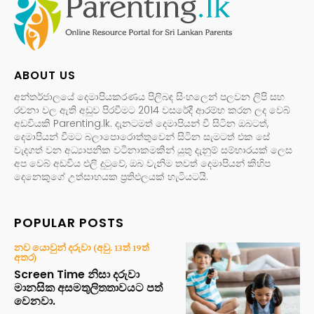
ABOUT US
අන්තර්ජාලයේ දෙමාපියකරණය පිලිබඳ සිංහලෙන් පලවන ලිපි සහ
රචනා වල ඇති අඩුව පිරවීමට 2014 වසරේදී ආරම්භ කරන ලද වෙබ්
අඩවියකි Parenting.lk. දැනටමත් දෙමාපියන් වී සිටින ඔබටත්,
දෙමාපියන් වීමට බලාපොරොත්තුවෙන් සිටින සැමටත් එක සේ
වැදගත් වන අධ්‍යාපනික වටිනාකමකින් යුතු දැනුම් සම්භාරයක් ලෙස
අප වෙබ් අඩවිය එලි දුටුවේ, ඔබ වැනිම තවත් දෙමාපියන් කිහිප
දෙනෙකුගේ උත්සාහයක ප්‍රතිඵලයක් හැටියටයි.
POPULAR POSTS
නව යොවුන් දරුවා (අවු. 13ත් 19ත්
අතර)
Screen Time නිසා දරුවා
මානසික අසමතුලිතතාවයට පත්
වෙනවා.