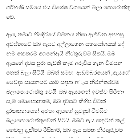
ගර්භණී සමයේ එය විශේෂ වශයෙන් බලා පොරොත්තු
වේ.
ඇය, තමාට හිමිදිරියේ වමනය නිසා ඇතිවන අපහසු
අවස්තාවේ ඔබ ඇයව අල්ලාගෙන සහයෝගයක් දේ
නම් කෙතරම් අගනේදැයි නිරතුරුවම සිතයි. ඔබ​
ඇයගේ දවස පුරා පැවති කෑම අරුචිය ගැන විමසන
තෙක් බලා සිටියි. ඔබත් සමඟ ආඩම්බරයෙන් ,ඇයගේ
වෛද්‍ය සායනයට යාම සඳහා අැය නිරන්තරවම
බලාපොරොත්තු වෙයි. ඔබ ඇයගෙන් ඉවත්ව සිටිනා
සෑම මොහොතකම​, ඔබ දවසට කිහිප විටක්
දුරකතනයෙන් අමතා ඇයගේ සුවදුක් විමසීම
බලාපොරොත්තුවෙන් සිටියි. ඔබට ඇය සතුටින් කල්
ගෙවනු දැකීමට රිසිනම්, ඔබ ඇය සමඟ නිරතුරුවම