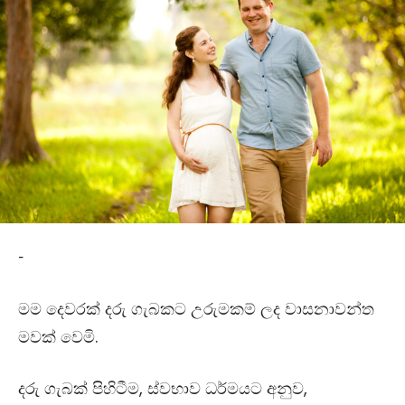
-
මම දෙවරක් දරු ගැබකට උරුමකම් ලද වාසනාවන්ත
මවක් වෙමි.
දරු ගැබක් පිහිටීම​, ස්වභාව ධර්මයට අනුව,