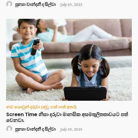
පුන්‍යා චාන්දනී ද සිල්වා
-
July 10, 2023
නව යොවුන් දරුවා (අවු. 13ත් 19ත් අතර)
Screen Time නිසා දරුවා මානසික අසමතුලිතතාවයට පත්
වෙනවා.
පුන්‍යා චාන්දනී ද සිල්වා
-
July 10, 2023