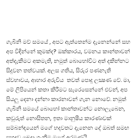
ගැබිනි මව් සමයේ , අපට ඇත්තෙන්ම දැනෙන්නේ සහ
අප විඳින්නේ කුමක්ද​? ඔක්කාරය​, වමනය කාන්තාවන්
අත්දැකීමට අකමැති, නමුත් බොහෝවිට අත් දකින්නට
සිදුවන තත්වයක්. අලස ගතිය​, සිරුර පණනැති
ස්වභාවය​, ආහාර අරුචිය තවත් පොදු ලක්‍ෂණ වේ. මා,
මේ ලිපියෙන් කතා කිරීමට සැරෙසෙන්නේ එවන්, අප
සියලු දෙනා දන්නා කාරනාවන් ගැන නොවේ. නමුත්
ගැබිනි සමයේ බොහෝ කාන්තාවන්ට නොලැබෙන​,
කවුරුත් නොසිතන, ඉතා මානුෂීය කාරණාවක්
සම්බන්ඳයෙන් මගේ හදවතට දැනෙන දේ ඔබත් සමඟ
සුහදව බෙදා ගැනීම මගේ අරමුණයි.