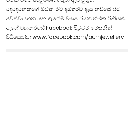
දෙදෙනෙකුගේ මවක්. ඊට අමතරව ඇය නිවසේ සිට
පවත්වාගෙන යන ඇගේම ව්‍යාපාරයක හිමිකාරිනියක්.
ඇගේ ව්‍යාපාරයේ Facebook පිටුවට මෙතනින්
පිවිසෙන්න www.facebook.com/aumjewellery .