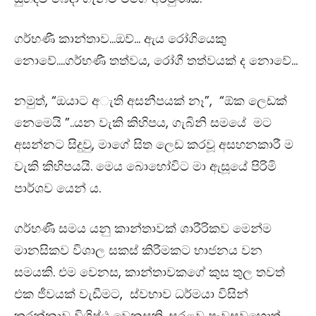
ගර්භණී කාන්තාව​…ඔව්… ඇය රෝගියෙකු
නොවේ….ගර්භණී තත්වය, රෝගී තත්වයක් ද නොවේ…
නමුත්, “ඔයාට අැති අසනීපයක් නෑ”, “ඕක ලෙඩක්
නෙමෙයි ​”..යන වැකි කිහිපය​, ගැබිනි සමයේ මට
අසන්නට සිදුවු, මාගේ සිත ලෙඩ කරවූ අසහනකාරී ම
වැකි කිහිපයයි. මෙය බොහෝවිට මා ඇසූයේ පිරිමි
පාර්ශව යෙන්‍ ය​.
ගර්භණී සමය යනු කාන්තාවක් ශාරීරිකව මෙන්ම
මානසිකව විශාල සකස් කිරීමකට භාජනය වන
සමයකි. එම වෙනස, කාන්තාවකගේ කුස තුල තවත්
එක ජීවයක් වැඩීමට, ස්වභාව ධර්මයා විසින්
කරන්නාවූ විශිෂ්ඨ වෙනසකි. සරළව පැවසුවහොත්,