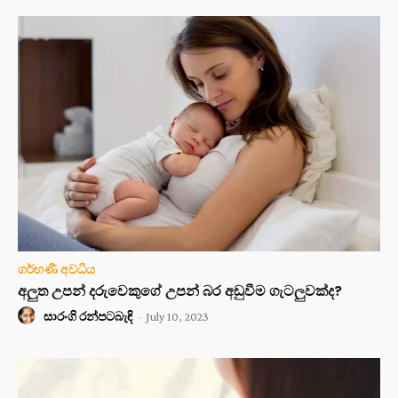
ගර්භණී අවධිය
අලුත උපන් දරුවෙකුගේ උපන් බර අඩුවීම ගැටලුවක්ද?
සාරංගි රන්පටබැඳි
-
July 10, 2023