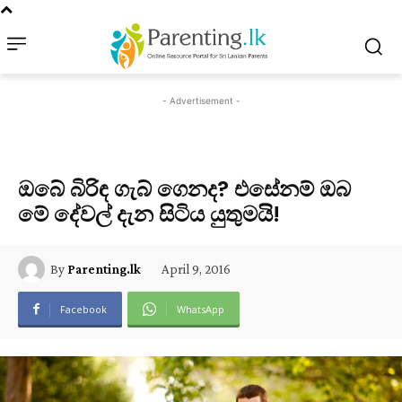
- Advertisement -
ඔබේ බිරිඳ ගැබ් ගෙනද? එසේනම් ඔබ
මේ දේවල් දැන සිටිය යුතුමයි!
April 9, 2016
By
Parenting.lk
Facebook
WhatsApp