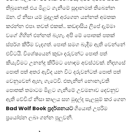
තිබුනොත් එය මිළට ගැනීමේ සූදානමත් තිබෙන්න
ඕන. ඒ නිසා යම් මුදලක් අරගෙන යන්නත් අමතක
කරන්න එපා. තවත් එකක්… කඩදාසිය ලිපේ දැම්මා
වගේ ගිහින් එන්නත් බැහැ. අපි මේ පොතක් පතක්
ස්පර්ශ කිරීම වැදගත්. පොත් සමග බැදීම ඇති වෙන්නේ
එවිටයි. විශේෂයෙන් කුඩා දරුවන්ට පොත් පත්
කියැවීමට උනන්දු කිරීමට හොඳම අවස්ථවක්. නිදහසේ
පොත් පත් අතර ඇවිද යන විට දරුවන්ටත් පොත් පත්
වෙනුවෙන් ඇහැ ගැටේවි. එතැනින් නොනැවති
පොතක් තමාටම මිළට ගැනීමේ උවමනාව දෙවනුව
ඇති වේවි.ඒ නිසා කාලය සහ මුදල්ද සැලසුම් කර ගෙන
Bad Wolf Book ප්‍රදර්ශනයට
ගියොත් උපරිම
ප්‍රයෝජන ලබා ගන්න පුලුවනි.