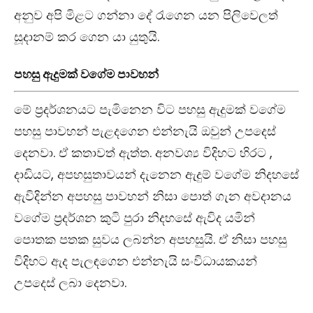
අනුව අපි මිළට ගන්නා දේ රැගෙන යන පිලිවෙලත්
සූදානම් කර ගෙන යා යුතුයි.
පහසු ඇදුමක් වගේම පාවහන්
මේ ප්‍රදර්ශනයට පැමිනෙන විට පහසු ඇදුමක් වගේම
පහසු පාවහන් පැළදගෙන එන්නැයි ඔවුන් උපදෙස්
දෙනවා. ඒ කතාවත් ඇත්ත. අනවශ්‍ය විදිහට හිරට ,
දාඩියට, අපහසුතාවයන් දැනෙන ඇදුම් වගේම නිදහසේ
ඇවිදින්න අපහසු පාවහන් නිසා පොත් ගැන අවදානය
වගේම ප්‍රදර්ශන කුටි පුරා නිදහසේ ඇවිද යමින්
පොතක පතක සුවය ලබන්න අපහසුයි. ඒ නිසා පහසු
විදිහට ඇද පැලඳගෙන එන්නැයි සංවිධායකයන්
උපදෙස් ලබා දෙනවා.