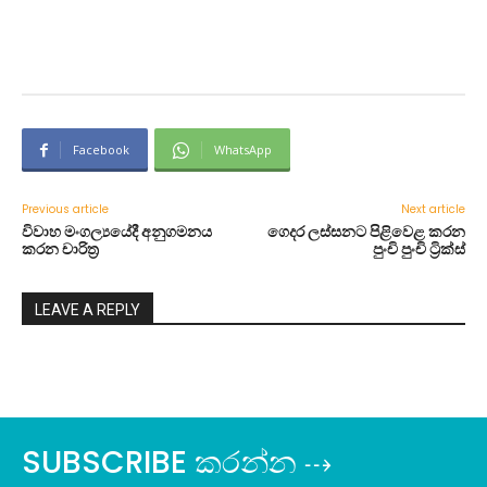
Facebook
WhatsApp
Previous article
Next article
විවාහ මංගල්‍යයේදී අනුගමනය
ගෙදර ලස්සනට පිළිවෙළ කරන
කරන චාරිත්‍ර
පුංචි පුංචි ට්‍රික්ස්
LEAVE A REPLY
SUBSCRIBE කරන්න ⇢