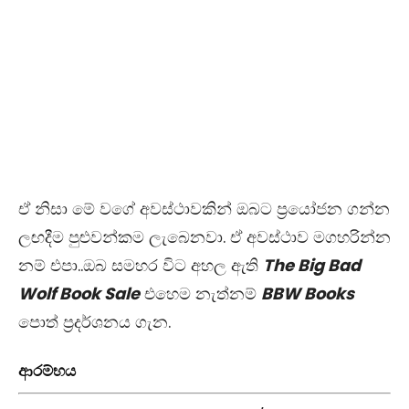
ඒ නිසා මේ වගේ අවස්ථාවකින් ඔබට ප්‍රයෝජන ගන්න
ලඟදීම පුළුවන්කම ලැබෙනවා. ඒ අවස්ථාව මගහරින්න
නම් එපා..ඔබ සමහර විට අහල ඇති
The Big Bad
Wolf Book Sale
එහෙම නැත්නම්
BBW Books
පොත් ප්‍රදර්ශනය ගැන.
ආරම්භය