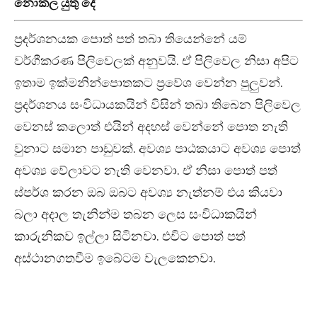
නොකල යුතු දේ
ප්‍රදර්ශනයක පොත් පත් තබා තියෙන්නේ යම්
වර්ගීකරණ පිලිවෙලක් අනුවයි. ඒ පිලිවෙල නිසා අපිට
ඉතාම ඉක්මනින්පොතකට ප්‍රවේශ වෙන්න පුලුවන්.
ප්‍රදර්ශනය සංවිධායකයින් විසින් තබා තිබෙන පිලිවෙල
වෙනස් කලොත් එයින් අදහස් වෙන්නේ පොත නැති
වුනාට සමාන පාඩුවක්. අවශ්‍ය පාඨකයාට අවශ්‍ය පොත්
අවශ්‍ය වේලාවට නැති වෙනවා. ඒ නිසා පොත් පත්
ස්පර්ශ කරන ඔබ ඔබට අවශ්‍ය නැත්නම් එය කියවා
බලා අදාල තැනින්ම තබන ලෙස සංවිධාකයින්
කාරුනිකව ඉල්ලා සිටිනවා. එවිට පොත් පත්
අස්ථානගතවීම ඉබේටම වැලකෙනවා.