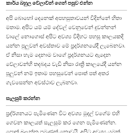
කාර්ය බහුල වේලාව්න් ගෙන් පසුව එන්න
අපි බොහෝ දෙනෙක් අපහසුතාවයන් විදින්නේ හිතා
මතාම. අපිට යම් යම් දේවල් වෙනුවෙන් දුවන්නන්
වාලේ නොගොස් අපිට අවශ්‍ය විදිහට පහසු කාලයකදි
යන්න පුලුවන් අවස්තාව මේ ප්‍රදර්ශනයේදී ලැබෙනවා.
ඒ නිසා හැම දෙනාම වාගේ ප්‍රදර්ශනයට ඇදෙන
වේලාවන්හි තදබදය වැඩි නිසා රාත්‍රි කාලයේදී යන්න
පුලුවන් නම් ඉතාම පහසුවෙන් පොත් පත් අතර
ගැවසෙන්න අවස්ථාව ලැබනවා.
සැලසුම් කරන්න
ප්‍රද්ර්ශනයට පැමිණෙන විට අවශ්‍ය මුදල් වගේම එහි
ගෙවන කාලයත් සැලසුම් කර ගෙන පැමිණෙන්න.
පොත් බලන්න පමණක් නොවයි, අපිට අවශ්‍ය යමක්