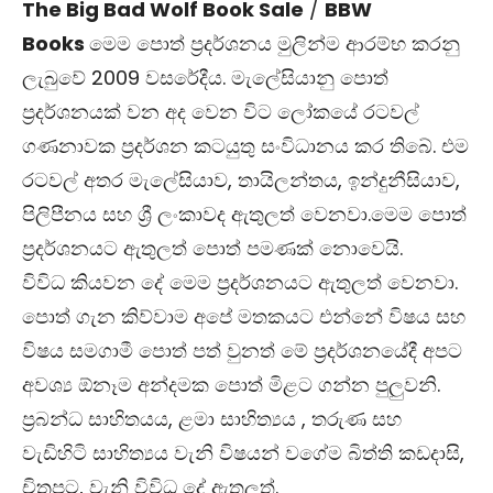
The Big Bad Wolf Book Sale
/
BBW
Books
මෙම පොත් ප්‍රදර්ශනය මුලින්ම ආරම්භ කරනු
ලැබුවේ 2009 වසරේදීය. මැලේසියානු පොත්
ප්‍රදර්ශනයක් වන අද වෙන විට ලෝකයේ රටවල්
ගණනාවක ප්‍රදර්ශන කටයුතු සංවිධානය කර තිබේ. එම
රටවල් අතර මැලේසියාව, තායිලන්තය, ඉන්දුනීසියාව,
පිලිපීනය සහ ශ්‍රී ලංකාවද ඇතුලත් වෙනවා.මෙම පොත්
ප්‍රදර්ශනයට ඇතුලත් පොත් පමණක් නොවෙයි.
විවිධ කියවන දේ මෙම ප්‍රදර්ශනයට ඇතුලත් වෙනවා.
පොත් ගැන කිව්වාම අපේ මතකයට එන්නේ විෂය සහ
විෂය සමගාමී පොත් පත් වුනත් මේ ප්‍රදර්ශනයේදී අපට
අවශ්‍ය ඕනෑම අන්දමක පොත් මිළට ගන්න පුලුවනි.
ප්‍රබන්ධ සාහිතයය, ළමා සාහිත්‍යය , තරුණ සහ
වැඩිහිටි සාහිත්‍යය වැනි විෂයන් වගේම බිත්ති කඩදාසි,
චිත්‍රපට, වැනි විවිධ දේ ඇතුලත්.