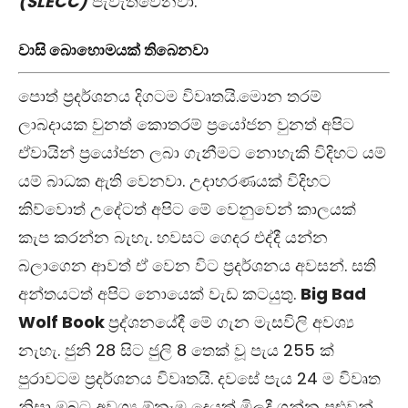
(SLECC)
පැවැත්වෙනවා.
වාසි බොහොමයක් තිබෙනවා
පොත් ප්‍රදර්ශනය දිගටම විවෘතයි.මොන තරම්
ලාබදායක වුනත් කොතරම් ප්‍රයෝජන වුනත් අ‍පිට
ඒවායින් ප්‍රයෝජන ලබා ගැනීමට නොහැකි විදිහට යම්
යම් බාධක ඇති වෙනවා. උදාහරණයක් විදිහට
කිව්වොත් උදේටත් අපිට මේ වෙනුවෙන් කාලයක්
කැප කරන්න බැහැ. හවසට ගෙදර එද්දී යන්න
බලාගෙන ආ‍වත් ඒ වෙන විට ප්‍රදර්ශනය අවසන්. සති
අන්තයටත් අපිට නොයෙක් වැඩ කටයුතු.
Big Bad
Wolf Book
ප්‍රද්ශනයේදී මේ ගැන මැසවිලි අවශ්‍ය
නැහැ. ජුනි 28 සිට ජුලි 8 තෙක් වූ පැය 255 ක්
පුරාවටම ප්‍රදර්ශනය විවෘතයි. දවසේ පැය 24 ම විවෘත
නිසා ඔබට අවශ්‍ය ඕනෑම දෙයක් මිලදී ගන්න පුළුවන්.