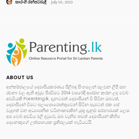
සාරංගි රන්පටබැඳි
-
July 10, 2023
ABOUT US
අන්තර්ජාලයේ දෙමාපියකරණය පිලිබඳ සිංහලෙන් පලවන ලිපි සහ
රචනා වල ඇති අඩුව පිරවීමට 2014 වසරේදී ආරම්භ කරන ලද වෙබ්
අඩවියකි Parenting.lk. දැනටමත් දෙමාපියන් වී සිටින ඔබටත්,
දෙමාපියන් වීමට බලාපොරොත්තුවෙන් සිටින සැමටත් එක සේ
වැදගත් වන අධ්‍යාපනික වටිනාකමකින් යුතු දැනුම් සම්භාරයක් ලෙස
අප වෙබ් අඩවිය එලි දුටුවේ, ඔබ වැනිම තවත් දෙමාපියන් කිහිප
දෙනෙකුගේ උත්සාහයක ප්‍රතිඵලයක් හැටියටයි.