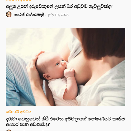
අලුත උපන් දරුවෙකුගේ උපන් බර අඩුවීම ගැටලුවක්ද?
සාරංගි රන්පටබැඳි
-
July 10, 2023
ගර්භණී අවධිය
දරුවා වෙනුවෙන් කිරි එරෙන අම්මලාගේ පෝෂණයට කෘතිම
ආහාර පාන අවශ්‍යමද?