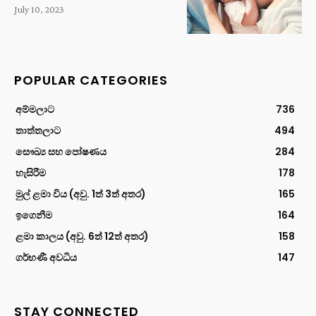
July 10, 2023
POPULAR CATEGORIES
අම්මලාට
736
තාත්තලාට
494
සෞඛ්‍ය සහ පෝෂණය
284
හැසිරීම
178
මුල් ළමා විය (අවු. 1ත් 3ත් අතර)
165
ඉගෙනීම
164
ළමා කාලය (අවු. 6ත් 12ත් අතර)
158
ගර්භණී අවධිය
147
STAY CONNECTED