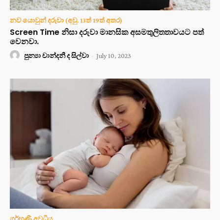
නව යොවුන් දරුවා (අවු. 13ත් 19ත් අතර)
Screen Time නිසා දරුවා මානසික අසමතුලිතතාවයට පත්
වෙනවා.
පුන්‍යා චාන්දනී ද සිල්වා
-
July 10, 2023
ගර්භණී අවධිය