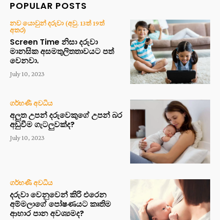
POPULAR POSTS
නව යොවුන් දරුවා (අවු. 13ත් 19ත්
අතර)
Screen Time නිසා දරුවා
මානසික අසමතුලිතතාවයට පත්
වෙනවා.
July 10, 2023
ගර්භණී අවධිය
අලුත උපන් දරුවෙකුගේ උපන් බර
අඩුවීම ගැටලුවක්ද?
July 10, 2023
ගර්භණී අවධිය
දරුවා වෙනුවෙන් කිරි එරෙන
අම්මලාගේ පෝෂණයට කෘතිම
ආහාර පාන අවශ්‍යමද?