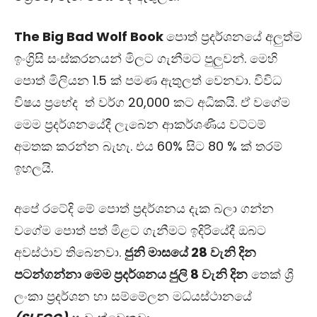
The Big Bad Wolf Book
පොත් ප්‍රදර්ශනයේ අලුත්ම
ඉංග්‍රිසි සංස්කරනයන් මිලට ගැනීමට පුලුවන්. මෙහි
පොත් මිලියන 1.5 ක් පමණ ඇතුලත් වෙනවා. විවිධ
විෂය ප්‍රභේද ත් වර්ග 20,000 කට අධිකයි. ඒ වගේම
මෙම ප්‍රදර්ශනයේදී ලැබෙන ආකර්ශණීය වට්ටම්
අමතක කරන්න බැහැ. එය 60% සිට 80 % ක් තරම්
ඉහලයි.
අපේ රටේදි මේ පොත් ප්‍රදර්ශනය දැක බලා ගන්න
වගේම පොත් පත් මිළට ගැනීමට ඉදිරියේදී ඔබට
අවස්ථාව තිබෙනවා.
ජුනි මාසයේ 28 වැනි දින
පටන්ගන්නා මෙම ප්‍රදර්ශනය ජුලි 8 වැනි දින
තෙක් ශ්‍රී
ලංකා ප්‍රදර්ශන හා සම්මේලන මධ්යස්ථානයේ