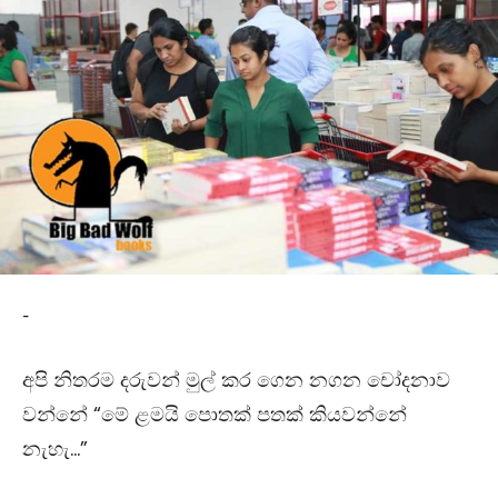
-
අපි නිතරම දරුවන් මුල් කර ගෙන නගන චෝදනාව
වන්නේ “මේ ළමයි පොතක් පතක් කියවන්නේ
නැහැ…”