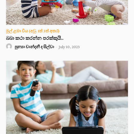
මුල් ළමා විය (අවු. 1ත් 3ත් අතර)
බබා කථා කරන්න පරක්කුයි..
පුන්‍යා චාන්දනී ද සිල්වා
-
July 10, 2023