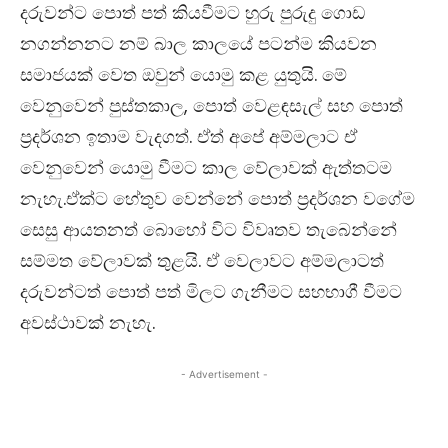
දරුවන්ට පොත් පත් කියවීමට හුරු පුරුදු ගොඩ
නගන්නනට නම් බාල කාලයේ පටන්ම කියවන
සමාජයක් වෙත ඔවුන් යොමු කළ යුතුයි. මේ
වෙනුවෙන් පුස්තකාල, පොත් වෙළඳසැල් සහ පොත්
ප්‍රදර්ශන ඉතාම වැදගත්. ඒත් අපේ අම්මලාට ඒ
වෙනුවෙන් යොමු වීමට කාල වේලාවක් ඇත්තටම
නැහැ.ඒක්ට හේතුව වෙන්නේ පොත් ප්‍රදර්ශන වගේම
සෙසු ආයතනත් බොහෝ විට විවෘතව තැබෙන්නේ
සම්මත වේලාවක් තුළයි. ඒ වෙලාවට අම්මලාටත්
දරුවන්ටත් පොත් පත් මිලට ගැනීමට සහභාගී වීමට
අවස්ථාවක් නැහැ.
- Advertisement -