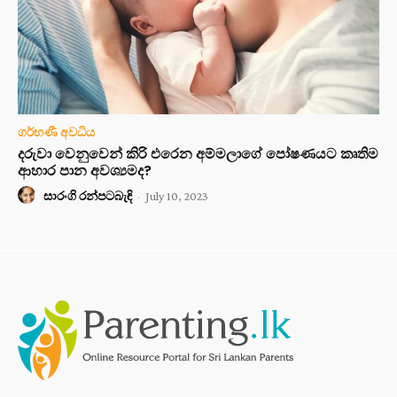
ගර්භණී අවධිය
දරුවා වෙනුවෙන් කිරි එරෙන අම්මලාගේ පෝෂණයට කෘතිම
ආහාර පාන අවශ්‍යමද?
සාරංගි රන්පටබැඳි
-
July 10, 2023