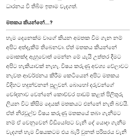
ධාරනය වී තිබිම ඉතාම වැදගත්.
මතකය කියන්නේ….?
හැම දෙනෙක්ම වාගේ කියන අමතක වීම ගැන නම්
අපිට අත්දැකීම් තිබෙනවා. ඒත් මතකය කියන්නේ
මොකක්ද ඇහුවොත් මෙන්න මේ යැයි උත්තර දීමට
අපිට හැකියාවක් නැහැ. විෂය කරුණු අවශ්‍ය වේලාවට
නැවත ආවර්ජනය කිරීම කෙටියෙන් අපිට මතකය
විදිහට හදුන්වනන් පුලුවන්. බොහෝ දරුවන්ගේ
චෝදනාව වෙන්නේ කොච්චර පාඩම් කළත් පිලිතුරු
ලියන විට කිසිම දෙයක් මතකයට එන්නේ නැති බවයි.
ඒත් නිරවුල්ව විෂය කරුණු මතකයේ තබා ගැනීමට
නම් ඒ වෙනුවෙන් වීඩියෝපට වැනි දේ යොදා ගැනීම
වැදගත් හැම විෂයකටම එය බැරි වුනත් පරිසරය වැනි