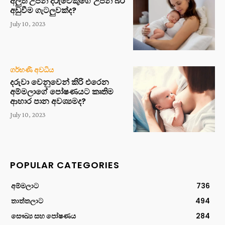
අලුත උපන් දරුවෙකුගේ උපන් බර
අඩුවීම ගැටලුවක්ද?
July 10, 2023
ගර්භණී අවධිය
දරුවා වෙනුවෙන් කිරි එරෙන
අම්මලාගේ පෝෂණයට කෘතිම
ආහාර පාන අවශ්‍යමද?
July 10, 2023
POPULAR CATEGORIES
අම්මලාට
736
තාත්තලාට
494
සෞඛ්‍ය සහ පෝෂණය
284