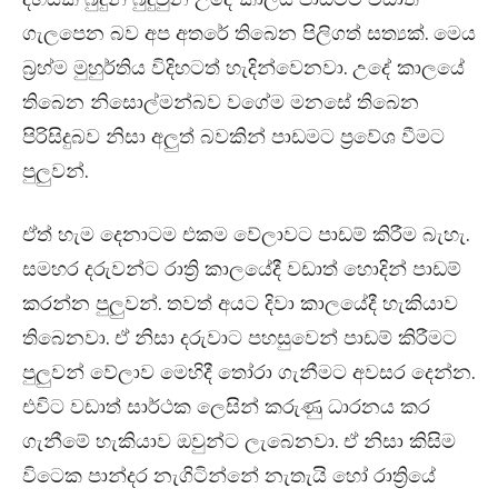
ගැලපෙන බව අප අතරේ තිබෙන පිලිගත් සත්‍යක්. මෙය
බ්‍රහ්ම මුහුර්තිය විදිහටත් හැදින්වෙනවා. උදේ කාලයේ
තිබෙන නිසොල්මන්බව වගේම මනසේ තිබෙන
පිරිසිදුබව නිසා අලුත් බවකින් පාඩමට ප්‍රවේශ වීමට
පුලුවන්.
ඒත් හැම දෙනාටම එකම වේලාවට පාඩම් කිරීම බැහැ.
සමහර දරුවන්ට රාත්‍රි කාලයේදී වඩාත් හොදින් පාඩම්
කරන්න පුලුවන්. තවත් අයට දිවා කාලයේදී හැකියාව
තිබෙනවා. ඒ නිසා දරුවාට පහසුවෙන් පාඩම් කිරීමට
පුලුවන් වේලාව මෙහිදී තෝරා ගැනීමට අවසර දෙන්න.
එවිට වඩාත් සාර්ථක ලෙසින් කරුණු ධාරනය කර
ගැනීමේ හැකියාව ඔවුන්ට ලැබෙනවා. ඒ නිසා කිසිම
විටෙක පාන්දර නැගිටින්නේ නැතැයි හෝ රාත්‍රියේ