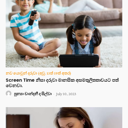
නව යොවුන් දරුවා (අවු. 13ත් 19ත් අතර)
Screen Time නිසා දරුවා මානසික අසමතුලිතතාවයට පත්
වෙනවා.
පුන්‍යා චාන්දනී ද සිල්වා
-
July 10, 2023