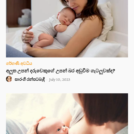
ගර්භණී අවධිය
අලුත උපන් දරුවෙකුගේ උපන් බර අඩුවීම ගැටලුවක්ද?
සාරංගි රන්පටබැඳි
-
July 10, 2023