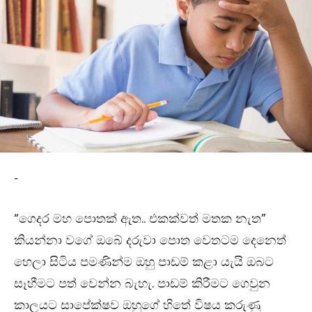
-
“ගෙදර මහ පොතක් ඇත.. එකක්වත් මතක නැත”
කියන්නා වගේ ඔබේ දරුවා පොත වෙතටම දෙනෙත්
හෙලා සිටිය පමණින්ම ඔහු පාඩම් කළා යැයි ඔබට
සෑහීමට පත් වෙන්න බැහැ. පාඩම් කිරීමට ගෙවුන
කාලයට සාපේක්ෂව ඔහුගේ හිතේ විෂය කරුණු