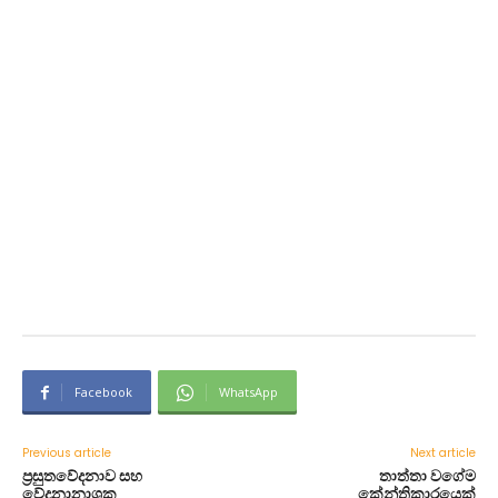
Facebook
WhatsApp
Previous article
Next article
ප්‍රසුතවේදනාව සහ
තාත්තා වගේම
වේදනානාශක
කේන්තිකාරයෙක්