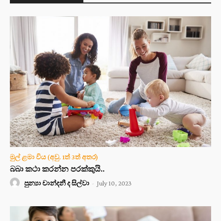
මුල් ළමා විය (අවු. 1ත් 3ත් අතර)
බබා කථා කරන්න පරක්කුයි..
පුන්‍යා චාන්දනී ද සිල්වා
-
July 10, 2023