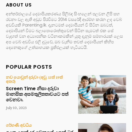
ABOUT US
අන්තර්ජාලයේ දෙමාපියකරණය පිලිබඳ සිංහලෙන් පලවන ලිපි සහ
රචනා වල ඇති අඩුව පිරවීමට 2014 වසරේදී ආරම්භ කරන ලද වෙබ්
අඩවියකි Parenting.lk. දැනටමත් දෙමාපියන් වී සිටින ඔබටත්,
දෙමාපියන් වීමට බලාපොරොත්තුවෙන් සිටින සැමටත් එක සේ
වැදගත් වන අධ්‍යාපනික වටිනාකමකින් යුතු දැනුම් සම්භාරයක් ලෙස
අප වෙබ් අඩවිය එලි දුටුවේ, ඔබ වැනිම තවත් දෙමාපියන් කිහිප
දෙනෙකුගේ උත්සාහයක ප්‍රතිඵලයක් හැටියටයි.
POPULAR POSTS
නව යොවුන් දරුවා (අවු. 13ත් 19ත්
අතර)
Screen Time නිසා දරුවා
මානසික අසමතුලිතතාවයට පත්
වෙනවා.
July 10, 2023
ගර්භණී අවධිය