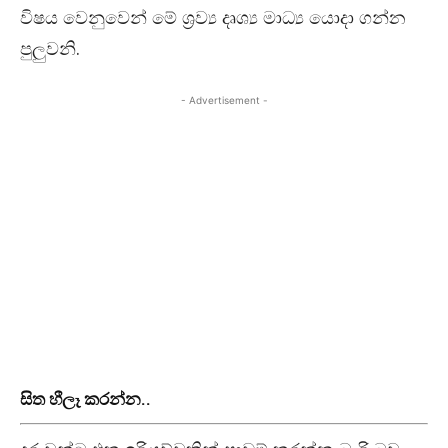
විෂය වෙනුවෙන් මේ ශ්‍රව්‍ය දෘශ්‍ය මාධ්‍ය යොදා ගන්න
පුලුවනි.
- Advertisement -
සිත හීලෑ කරන්න..