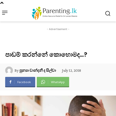
- Advertisement -
පාඩම් කරන්නේ කොහොමද…?
July 12, 2018
By
පුන්‍යා චාන්දනී ද සිල්වා
Facebook
WhatsApp