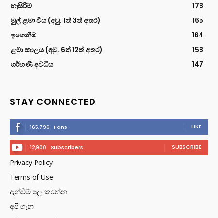
හැසිරීම
178
මුල් ළමා විය (අවු. 1ත් 3ත් අතර)
165
ඉගෙනීම
164
ළමා කාලය (අවු. 6ත් 12ත් අතර)
158
ගර්භණී අවධිය
147
STAY CONNECTED
LIKE
165,796
Fans
SUBSCRIBE
12,900
Subscribers
Privacy Policy
Terms of Use
දැන්වීම් පල කරන්න
අපි ගැන