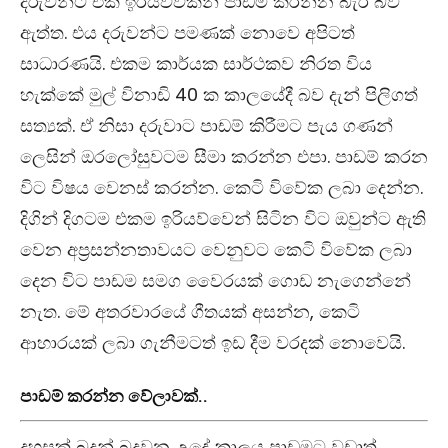
දරුවන්ට එක ඉරියව්වකින් පාඩම් කරන්න බැරි බව
ඇත්ත. එය දරුවන්ට පමණක් නොවෙ අපිටත්
සාධාරණයි. එකම කාර්යක සාර්ථකව නිරත විය
හැක්කේ මුල් විනාඩි 40 ක කාලයේදී බව දැන් පිලිගත්
සත්‍යක්. ඒ නිසා දරුවාට පාඩම් කිරීමට පැය ගණන්
ලෙසින් ඔරලෝසුවටම සීමා කරන්න එපා. පාඩම් කරන
විට විෂය වෙනස් කරන්න. කෙටි විවේක ලබා දෙන්න.
දිගින් දිගටම එකම ඉරියව්වෙන් සිටින විට ඔවුන්ට ඇති
වෙන අප්‍රසන්නතාවයට වෙනුවට කෙටි විවේක ලබා
දෙන විට පාඩම සමග වෛරයක් ගොඩ නැගෙන්නේ
නැත. මේ අතරවාරයේ ගීතයක් අසන්න, කෙටි
ආහාරයක් ලබා ගැනීමටත් ඉඩ දීම වරදක් නොවෙයි.
පාඩම් කරන්න වේලාවක්..
දහසක් බුදුන් බුදුවුන උදේ කාලය පාඩමට වඩාත්