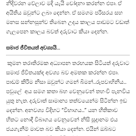
නිදිවරන වේලාව මදි යැයි චෝදනා කරන්න එපා. ඒ
අයිතිය ඔවුන්ට ලබා දෙන්න. ඒ සමගම පරිසරය සහ
මනස සන්නසුන්ව තිබෙන උදය කාලය පාඩමට වඩාත්
ගැලපෙන කාලය බවත් දරුවාට කියා දෙන්න.
සමාජ ජීවිතයත් අවශ්‍යයි…
කුමන තරාතිරමක අධ්‍යාපන තරඟයක සිටියත් දරුවාට
සමාජ ජීවිතයක්ද අවශ්‍ය බව අමතක කරන්න එපා.
පාඩම් කිරීම නිසා ඔවුන්ට ගමන් බිමන්…රූපවාහිනිය…
පවුලේ අය සමග කතා බහ වෙනුවෙන් තහංචි පැනවිය
යුතු නැත. දරුවාත් සාමාන්‍ය තත්වයෙන්ම සිටින්න ඉඩ
දෙන්න. අනවශ්‍ය විදිහට “විභාගය…” යන භීතිකාව
හිතට නොදී විබාගය වෙනුවෙන් නිසි සූදානම එය
ජයගැනීම් මාවත බව කියා දෙන්න. එයින් ඔබ්බට