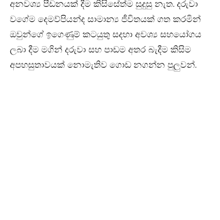
අනවශ්‍ය පීඩනයක් දීම කිසිසේත්ම සුදුසු නැත. දරුවා
වගේම දෙමව්පියන්ද සාමාන්‍ය ජීවිතයක් ගත කරමින්
ඔවුන්ගේ ඉගෙණුම් කටයුතු සදහා අවශ්‍ය සහයෝගය
ලබා දීම මගින් දරුවා සහ පාඩම අතර බැදීම කිසිම
අපහසුතාවයක් නොමැතිව ගොඩ නගන්න පුලුවන්.