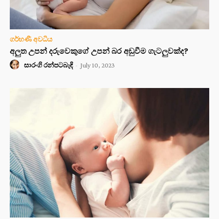
ගර්භණී අවධිය
අලුත උපන් දරුවෙකුගේ උපන් බර අඩුවීම ගැටලුවක්ද?
සාරංගි රන්පටබැඳි
-
July 10, 2023