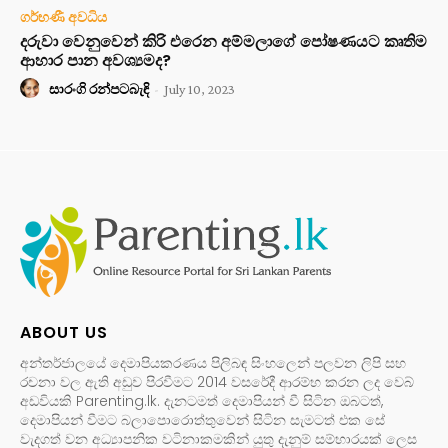
ගර්භණී අවධිය
දරුවා වෙනුවෙන් කිරි එරෙන අම්මලාගේ පෝෂණයට කෘතිම
ආහාර පාන අවශ්‍යමද?
සාරංගි රන්පටබැඳි
-
July 10, 2023
ABOUT US
අන්තර්ජාලයේ දෙමාපියකරණය පිලිබඳ සිංහලෙන් පලවන ලිපි සහ
රචනා වල ඇති අඩුව පිරවීමට 2014 වසරේදී ආරම්භ කරන ලද වෙබ්
අඩවියකි Parenting.lk. දැනටමත් දෙමාපියන් වී සිටින ඔබටත්,
දෙමාපියන් වීමට බලාපොරොත්තුවෙන් සිටින සැමටත් එක සේ
වැදගත් වන අධ්‍යාපනික වටිනාකමකින් යුතු දැනුම් සම්භාරයක් ලෙස