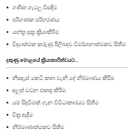
ගණිත ගැටලු විසඳීම
පරිගණක පරිහරණය
යන්ත්‍ර සුත්‍ර ක්‍රියාකිරීම
විද්‍යාත්මක කරුණු පිලිබඳව විමර්ශනාත්මකව සිතීම
දකුණු මොළයේ ක්‍රියාකාරිත්වයට…
නිසඳැස් කෙටි කතා වැනි දේ නිර්මාණය කිරීම
අලුත් වචන එකතු කිරීම
යම් සිදුවීමක් ගැන විවිධාකාරයට සිතීම
චිත්‍ර ඇදීම
නිර්මාණාත්මකව සිතීම