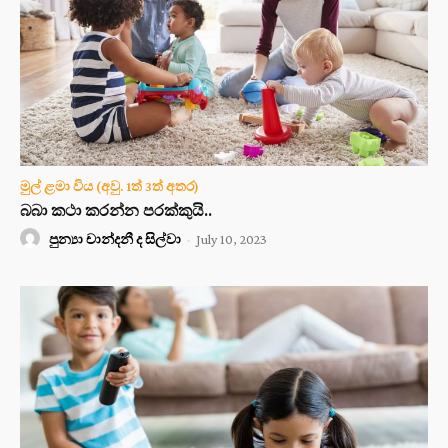
මුල් ළමා විය (අවු. 1ත් 3ත් අතර)
බබා කථා කරන්න පරක්කුයි..
පුන්‍යා චාන්දනී ද සිල්වා
-
July 10, 2023