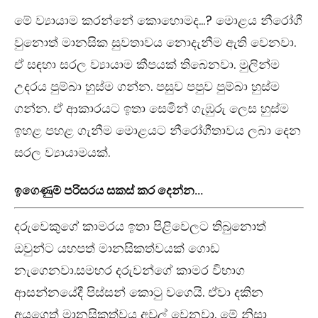
මේ ව්‍යායාම කරන්නේ කොහොමද…? මොළය නීරෝගී
වුනොත් මානසික සුවතාවය නොදැනීම ඇති වෙනවා.
ඒ සඳහා සරල ව්‍යායාම කීපයක් තිබෙනවා. මුලින්ම
උදරය පුම්බා හුස්ම ගන්න. පසුව පපුව පුම්බා හුස්ම
ගන්න. ඒ ආකාරයට ඉතා සෙමින් ගැඹුරු ලෙස හුස්ම
ඉහළ පහළ ගැනීම මොළයට නීරෝගීතාවය ලබා දෙන
සරල ව්‍යායාමයක්.
ඉගෙණුම් පරිසරය සකස් කර දෙන්න…
දරුවෙකුගේ කාමරය ඉතා පිළිවෙලට තිබුනොත්
ඔවුන්ට යහපත් මානසිකත්වයක් ගොඩ
නැගෙනවා.සමහර දරුවන්ගේ කාමර විභාග
ආසන්නයේදී පිස්සන් කොටු වගෙයි. ඒවා දකින
අයගෙත් මානසිකත්වය අවුල් වෙනවා. මේ නිසා