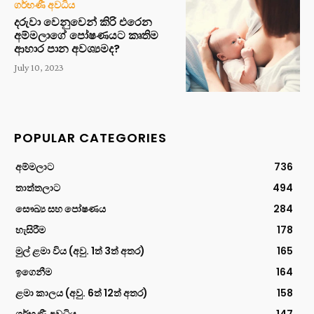
ගර්භණී අවධිය
දරුවා වෙනුවෙන් කිරි එරෙන
අම්මලාගේ පෝෂණයට කෘතිම
ආහාර පාන අවශ්‍යමද?
July 10, 2023
POPULAR CATEGORIES
අම්මලාට
736
තාත්තලාට
494
සෞඛ්‍ය සහ පෝෂණය
284
හැසිරීම
178
මුල් ළමා විය (අවු. 1ත් 3ත් අතර)
165
ඉගෙනීම
164
ළමා කාලය (අවු. 6ත් 12ත් අතර)
158
ගර්භණී අවධිය
147