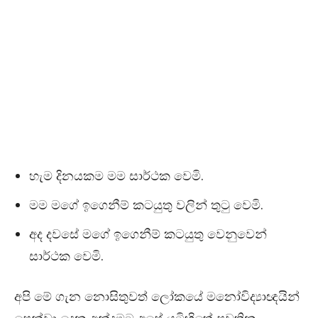
හැම දිනයකම මම සාර්ථක වෙමි.
මම මගේ ඉගෙනීම් කටයුතු වලින් තුටු වෙමි.
අද දවසේ මගේ ඉගෙනීම් කටයුතු වෙනුවෙන්
සාර්ථක වෙමි.
අපි මේ ගැන නොසිතුවත් ලෝකයේ මනෝවිද්‍යාඥයින්