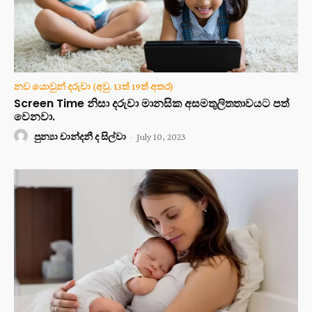
නව යොවුන් දරුවා (අවු. 13ත් 19ත් අතර)
Screen Time නිසා දරුවා මානසික අසමතුලිතතාවයට පත්
වෙනවා.
පුන්‍යා චාන්දනී ද සිල්වා
-
July 10, 2023