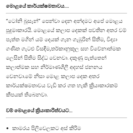
මොළයේ කාර්යක්ෂමතාවය….
“ටෝනි බූසෑන්” පෙන්වා දෙන අන්දමට අපේ මොළය
පුදුමාකාරයි. මොළයේ කලාප දෙකක් පවතින අතර වම්
පැත්ත මගින් යම් දෙයක් ගැන ගැඹුරින් සිතීම, විද්‍යා
ගණිත ගැටළු විසඳීම,තර්කානුකූල සහ විවේනාත්මක
ලෙසින් සිතීම සිද්ධ වෙනවා. දකුණු පැත්තෙන්
කලාත්මක සහ නිර්මාණශීලී අදහස් ජනනය
වෙනවා.මේ නිසා මොළ කලාප දෙක අතර
කාර්යක්ෂමතාවය වැඩි කර ගත හැකි ක්‍රියාකාරකම්
කීපයක් තිබෙනවා.
වම් මොළයේ ක්‍රියාකාරිත්වයට…
කාමරය පිලිවෙලකට අස් කිරීම