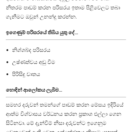
නිතරම පාඩම් කරන පරිසරය ඉතාම පිළිවෙලට තබා
ගැනීමට ඔවුන් උනන්දු කරන්න.
ඉගෙණුම් පරිසරයේ තිබිය යුතු දේ…
නිශ්ශබ්ද පරිසරය
උෂ්ණත්වය අඩු වීම
පිරිසිදු වාතය
හොඳින් ආලෝකය ලැබීම…
සමහර දරුවන් තමන්ගේ පාඩම් කරන මේසය ඉදිරියේ
ආත්ම විශ්වාසය වර්ධනය කරන ප්‍රකාශ එල්ලා ගෙන
සිටිනවා. මේ දැන්වීම් නිසා දරුවන්ට ඉගෙනුම