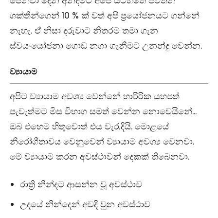
පෙන්වා දෙන අන්දමට අපේ යටිහිතේ පවතින
ශක්තීන්ගෙන් 10 % ක් වත් අපි ප්‍රයෝජනයට ගන්නේ
නැහැ. ඒ නිසා දරුවාට නිතරම තමා ගැන
ස්වයංයෝජනා ගොඩ නගා ගැනීමට උනන්දු වෙන්න.
ව්‍යායාම
අපිට ව්‍යායාම අවශ්‍ය වෙන්නේ හාරිරික යහපත්
පැවැත්මට මිස විභාග සමත් වෙන්න නොවෙයිනේ…
ඔබ එහෙම හිතුවොත් එය වැරැදියි. මොළයේ
නීරෝගීතාවය වෙනුවෙන් ව්‍යායාම අවශ්‍ය වෙනවා.
මේ ව්‍යායාම කරන අවස්ථාවන් දෙකක් තිබෙනවා.
රාත්‍රි නින්දට ආසන්න වූ අවස්ථාව
උදයේ නින්දෙන් අවදි වුන අවස්ථාව