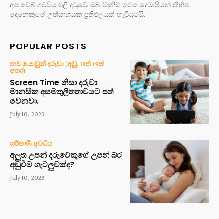
අප වෙබ් අඩවිය එලි දුටුවේ, ඔබ වැනිම තවත් දෙමාපියන් කිහිප
දෙනෙකුගේ උත්සාහයක ප්‍රතිඵලයක් හැටියටයි.
POPULAR POSTS
නව යොවුන් දරුවා (අවු. 13ත් 19ත්
අතර)
Screen Time නිසා දරුවා
මානසික අසමතුලිතතාවයට පත්
වෙනවා.
July 10, 2023
ගර්භණී අවධිය
අලුත උපන් දරුවෙකුගේ උපන් බර
අඩුවීම ගැටලුවක්ද?
July 10, 2023