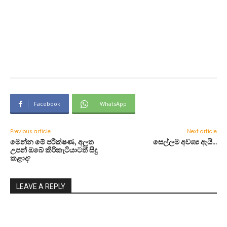
Facebook
WhatsApp
Previous article
Next article
මෙන්න මේ පරීක්ෂණ, අලුත
සෙල්ලම අවශ්‍ය ඇයි…
උපන් ඔබේ කිරිකැටියාටත් සිදු
කළාද?
LEAVE A REPLY