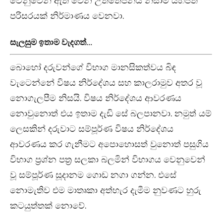
වෙනුවෙන් ඇති වෙන උත්තේජනය නිසාම යහපත්
පරිසරයක් නිර්මාණය වෙනවා.
සැලසුම ඉතාම වැදගත්…
බොහෝ දරුවන්ගේ විභාග මානසිකත්වය බිඳ
වැටෙන්නේ විෂය නිර්දේශය සහ කාලරාමුව අතර වූ
නොගැලපීම නිසයි. විෂය නිර්දේශය ආවරණය
නොවුනොත් එය ඉතාම දැඩි සේ බලපානවා. නමුත් යම්
ලෙසකින් දරුවාට සම්පූර්ණ විෂය නිර්දේශය
ආවරණය කර ගැනීමට අපොහොසත් වුනොත් පසුගිය
විභාග ප්‍රශ්න පත්‍ර සලකා බලමින් විභාගය වෙනුවෙන්
වූ සම්පූර්ණ සූදානම ගොඩ නගා ගන්න. එසේ
නොමැතිව එම මාතෘකා අත්හැර දැමීම නුවණට හුරු
කටයුත්තක් නොවේ.