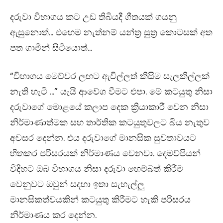
දරුවා විභාගය කට උඩ තිබියදී ගීතයක් ගයනු
ඇසුනොත්… එහෙම නැත්නම් යන්ත්‍ර සුත්‍ර කොටසක් අත
පත ගාමින් සිටියොත්…
“විභාගය මෙච්චර ලඟට ඇවිල්ලත් කිසිම සැලකිල්ලක්
නැති හැටි …” යැයි ආවේශ වීමට එපා. මේ කටයුතු නිසා
දරුවාගේ මොළයේ කලාප දෙක ක්‍රියාකාරී වෙන නිසා
නිර්මාණාත්මක සහ තාර්තික කටයුතුවලට බිය නැතුව
අවසර දෙන්න. එය දරුවාගේ මානසික සුවතාවයට
හිතකර පරිසරයක් නිර්මාණය වෙනවා. දෙමව්පියන්
විදිහට ඔබ විභාගය නිසා දරුවා හෙම්බත් කිරීම
වෙනුවට ඔවුන් සදහා ඉතා සැහැල්ලු
මානසිකත්වයකින් කටයුතු කිරීමට හැකි පරිසරය
නිර්මාණය කර දෙන්න.