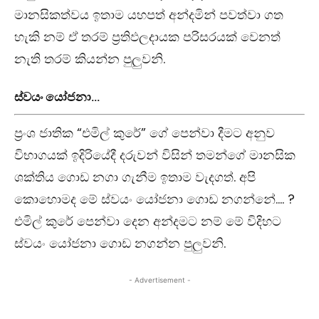
මානසිකත්වය ඉතාම යහපත් අන්දමින් පවත්වා ගත
හැකි නම් ඒ තරම් ප්‍රතිඵලදායක පරිසරයක් වෙනත්
නැති තරම් කියන්න පුලුවනි.
ස්වයං යෝජනා…
ප්‍රංශ ජාතික “එමිල් කුරේ” ගේ පෙන්වා දීමට අනුව
විභාගයක් ඉදිරියේදී දරුවන් විසින් තමන්ගේ මානසික
ශක්තිය ‍ගොඩ නගා ගැනීම ඉතාම වැදගත්. අපි
කොහොමද මේ ස්වයං යෝජනා ගොඩ නගන්නේ…. ?
එමිල් කුරේ පෙන්වා දෙන අන්දමට නම් මේ විදිහට
ස්වයං යෝජනා ගොඩ නගන්න පුලුවනි.
- Advertisement -