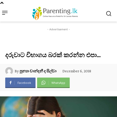
- Advertisement -
දරුවාට විභාගය බරක් කරන්න එපා…
December 6, 2018
By
පුන්‍යා චාන්දනී ද සිල්වා
Facebook
WhatsApp