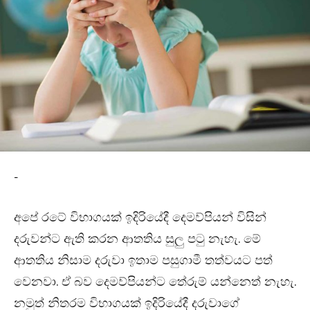
-
අපේ රටේ විභාගයක් ඉදිරියේදී දෙමව්පියන් විසින්
දරුවන්ට ඇති කරන ආතතිය සුලු පටු නැහැ. මේ
ආතතිය නිසාම දරුවා ඉතාම පසුගාමී තත්වයට පත්
වෙනවා. ඒ බව දෙමව්පියන්ට තේරුම් යන්නෙත් නැහැ.
නමුත් නිතරම විභාගයක් ඉදිරියේදී දරුවාගේ