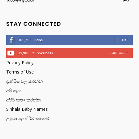
STAY CONNECTED
LIKE
165,796
Fans
SUBSCRIBE
12,900
Subscribers
Privacy Policy
Terms of Use
දැන්වීම් පල කරන්න
අපි ගැන
අපිට කතා කරන්න
Sinhala Baby Names
උපුටා පලකිරීම තහනම්