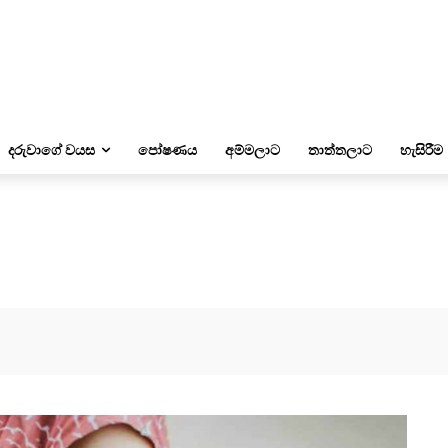
දරුවාගේ වයස
පෝෂණය
අම්මලාට
තාත්තලාට
හැසිරීම