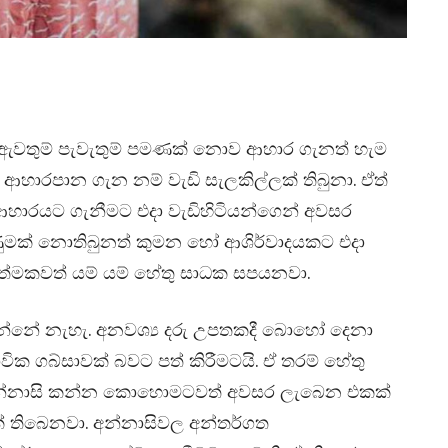
ේ ඇවතුම් පැවැතුම් පමණක් නොව ආහාර ගැනත් හැම
හාරපාන ගැන නම් වැඩි සැලකිල්ලක් තිබුනා. ඒත්
 ආහාරයට ගැනීමට එදා වැඩිහිටියන්ගෙන් අවසර
දැණුමක් නොතිබුනත් කුමන හෝ ආශිර්වාදයකට එදා
යාත්මකවත් යම් යම් හේතු සාධක සපයනවා.
දුන්නේ නැහැ. අනවශ්‍ය දරු උපතකදී බොහෝ දෙනා
ික ගබ්සාවක් බවට පත් කිරීමටයි. ඒ තරම් හේතු
ාට අන්නාසි කන්න කොහොමටවත් අවසර ලැබෙන එකක්
යක් තිබෙනවා. අන්නාසිවල අන්තර්ගත