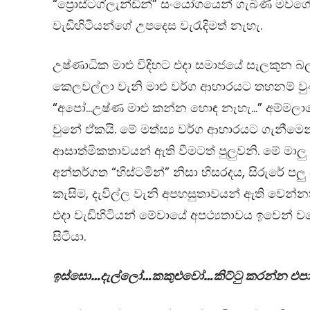
“ප්‍රොස්ටග්ලැන්ඩින්” සංයෝගයෙන් ගැබිණි මවග
වැඩිහිටියන්ගේ උපදෙස වැරැදිමත් නැහැ.
උෂ්ණාධික මාළු විදිහට එදා සමාජයේ සැලකුන බ
කෙලවල්ලා වැනි මාළු වර්ග ආහාරයට තහනම් වු
“අපෝ…උෂ්ණ මාළු කන්න හොඳ නැහැ…” අම්මල
වුනේ ඒකයි. මේ මත්ස්‍ය වර්ග ආහාරයට ගැනීමෙන්
ආසාත්මිකතාවයන් ඇති වීමටත් පුලුවනි. මේ මාල
අන්තර්ගත “හිස්ටමින්” නිසා හිසරදය, සිරුරේ පලු 
කැසිම, දැවිල්ල වැනි අපහසුතාවයන් ඇති වෙන්නත්
එදා වැඩිහිටියන් මේවායේ අපථ්‍යතාවය ඉවෙන් 
සිටියා.
ඉස්සො…දැල්ලෝ…කකුළුවෝ…කිට්ටු කරන්න එප