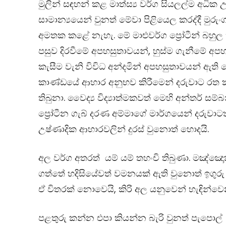
මුලින් සඳහන් කළ මාත්ස්‍ය වර්ග සියලල්ම අධික
සාමාන්‍යයෙන් වුනත් මේවා පිළියෙල කරද්දී මුර
අමතක කළේ නැහැ. මේ මාළුවර්ග ප්‍රෝටීන් බහු
පසුව දිරවීමේ අපහසුතාවයන්, හුස්ම ගැනීමේ 
කැසීම වැනි විවිධ අන්දමින් අපහසුතාවයන් ඇති 
කාණ්ඩයේ ආහාර අනුභව කිරීමෙන් දරුවාට රත කුෂ
තිබුනා. වෛද්‍ය විද්‍යාත්මකවත් මෙහි අන්තර් ස
ප්‍රෝටීන ගැබ් දරණ අම්මාගේ මාර්ගයෙන් දරුවාටත
උෂ්ණාදික ආහාරවලින් දුරස් වුනොත් හොදයි.
අල වර්ග අතරත් යම් යම් තහංචි තිබුණා. මඤ්ඤ
ගත්තේ හදිසියේවත් වමනයක් ඇති වුනොත් ඉගුරු
ඒ විතරක් නොවෙයි, කිරි අල යනුවෙන් හැඳින්ව
පළතුරු කන්න එපා කියන්න බැරි වුනත් පැපො