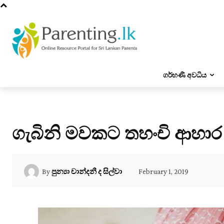
ගර්භණී අවධිය
ගැබිනි මවකට තහංචි ආහාර
February 1, 2019
By
පුන්‍යා චාන්දනී ද සිල්වා