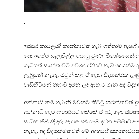
-
ඉස්සර කාලෙය්දී කාන්තාවක් ගැබ් ගත්තාම ඇග
දෙනාගේම සැලකිල්ල යොමු වුණා. විශේෂයෙන්ම ආ
ගැබ්ගත් කාන්තාවට අවශ්‍ය විදිහට හැම දෙයක්ම
ලැබුනේ නැහැ. ඔවුන් තුළ ඒ ගැන විද්‍යාත්මක 
වැඩිහිටියන් තහංචි දමන ලද ආහාර ගැන අද විද්‍
අන්නාසි නම් ගැබිනි මවකට කිට්ටු කරන්නවත් 
අන්නාසි ගැට ආහාරයට ගත්තේ ඒ දරු ගැබ ස්වභාව
සාධක තිබියදී දරු පැටියෙක් ගැබ දරන අම්ම
නැහැ. අද විද්‍යාත්මකවත් මේ අදහසේ සත්‍යතාව