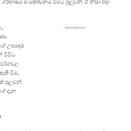
ේ ගර්භාෂය සංකෝචනය වීමට පුලුවනි. ඒ නිසා එදා
ල,
- Advertisement -
ණා.
ාගේ උපදෙස
 විවිධ
ු වර්ගවල
ඇති විම,
 පුලුවන්.
වගේ දැන
ා