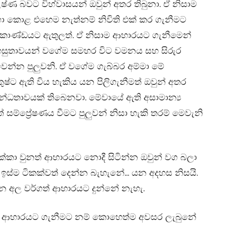
 උෂ්ණ බවට විහ්වාසයන් ඔවුන් අතර තිබුනා. ඒ නිසාම
ුංගා කොළ එහෙම නැත්නම් නිවිති එක් කර ගැනීමට
ල කාණ්ඩයට ඇතුලත්. ඒ නිසාම ආහාරයට ගැනීමෙන්
අපහසුතාවයන් වගේම සමහර විට වමනය සහ සිරුර
වෙන්න පුලුවනි. ඒ වගේම ගැබ්බර අම්මා මේ
්ට ඇති විය හැකිය යන පිලිගැනීමත් ඔවුන් අතර
ම්බන්ධතාවයක් තිබෙනවා. මේවායේ ඇති අසාමාන්‍ය
් සම්ප්‍රේෂණය වීමට පුලුවන් නිසා හැකි තරම් මෙවැනි
ොක්කා වුනත් ආහාරයට නොදී සිටින්න ඔවුන් වග බලා
 ඉස්ම ටිකක්වත් දෙන්න බැහැනේ… යන අදහස නිසයි.
ෙන අල වර්ගත් ආහාරයට දුන්නේ නැහැ.
ල් ආහාරයට ගැනීමට නම් කොහෙත්ම අවසර ලැබුනේ