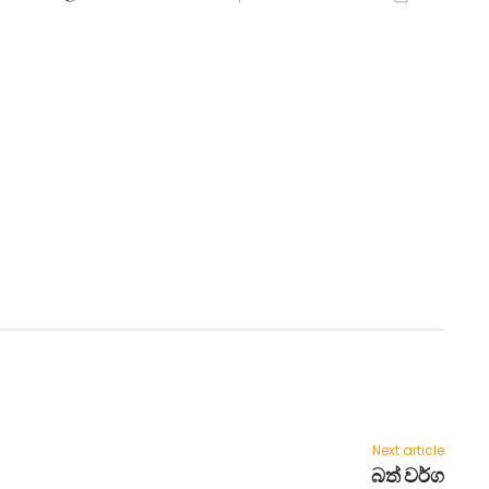
Next article
බත් වර්ග