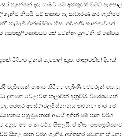
සර නුදුන්නේ දරු ගැබට යම් අනතුරක් වීමට පැපොල්
පිලිගැනීම නිසයි. මේ කතාව අද සාධාරණ කර ගැනීමට
න්” නැමැති එන්සයිමය නිසා ගර්භණී කාන්තාවගේ
්ම අසමතුලිතතාවයට පත් වෙන්න පුලුවනි. ඒ තත්වය
් විදිහට වුනත් පැපොල් කුඩා මාත්‍රාවකින් දිනක්
ේදී වැඩියෙන් පානය කිරීමට ගැබිණි මව්වරුන් යොමු
ලබා දුන්නේ වෙලාවක් කලාවක් අනුවයි. විශේෂයෙන්
ැහැ. සමහර අවස්ථාවලදී ස්නානය කරනවා නම් මේ
ධ්‍යහනය පහු වුනොත් ආයේ ඉතින් මේ පාන වර්ග
නුව මේ පාන වර්ග සීතලයි. ඒ නිසා සෙම්ප්‍රතිශ්‍යාව
ට සීතල පාන වර්ග ගැනීම අහිතකර වෙන්න තිබුනා.