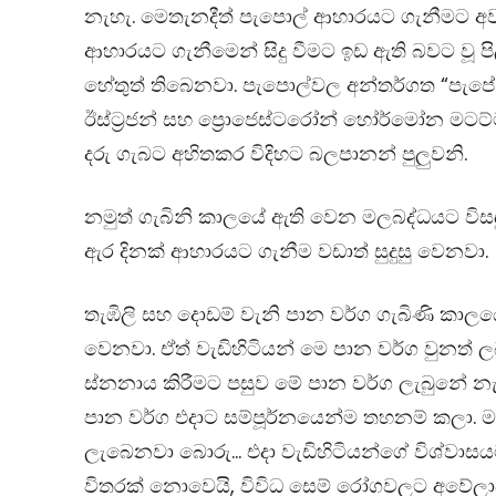
නැහැ. මෙතැනදීත් පැපොල් ආහාරයට ගැනීමට අව
ආහාරයට ගැනීමෙන් සිදු වීමට ඉඩ ඇති බවට වූ 
හේතුත් තිබෙනවා. පැපොල්වල අන්තර්ගත “පැපේ
ඊස්ට්‍රජන් සහ ප්‍රොජෙස්ටරෝන් හෝර්මෝන මටට
දරු ගැබට අහිතකර විදිහට බලපානන් පුලුවනි.
නමුත් ගැබිනි කාලයේ ඇති වෙන මලබද්ධයට විසඳුමක
ඇර දිනක් ආහාරයට ගැනීම වඩාත් සුදුසු වෙනවා.
තැඹිලි සහ දොඩම් වැනි පාන වර්ග ගැබිණි කාලය
වෙනවා. ඒත් වැඩිහිටියන් මෙ පාන වර්ග වුනත් 
ස්නනාය කිරීමට පසුව මේ පාන වර්ග ලැබුනේ න
පාන වර්ග එදාට සම්පූර්නයෙන්ම තහනම් කලා. ම
ලැබෙනවා බොරු… එදා වැඩිහිටියන්ගේ විශ්වාසයට අ
විතරක් නොවෙයි, විවිධ සෙම් රෝගවලට අවේලාව