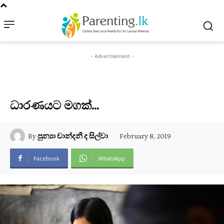
- Advertisement -
ධාරණයට මගක්…
February 8, 2019
By
පුන්‍යා චාන්දනී ද සිල්වා
Facebook
WhatsApp