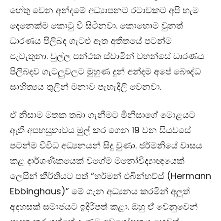
හේතු වෙන අන්දමේ අධ්‍යාපනට රටාවකට අපි හැම
දෙනෙක්ම කොටු වී සිටිනවා. කොහොම වුනත්
ධාරණය පිලිබඳ ගැටළු ඈත අතීතයේ පටන්ම
පැවැතුනා. චුල්ල පන්ථක ස්වාමින් වහන්සේ ධාරණය
පිලිබදව ගැටලුවලට මුහුණ දුන් අන්දම අපේ බෞද්ධ
සාහිත්‍යය තුලින් මනාව පැහැදිලි වෙනවා.
ඒ නිසාම මතක තබා ගැනීමට මිනිසාගේ මොළයට
ඇති අපහසුතාවය මුල් කර ගෙන 19 වන සියවසේ
පටන්ම විවිධ අධ්‍යනයන් සිදු වුණා. ජර්මනියේ වාසය
කළ දාර්ශණිකයෙක් වගේම මනෝවිද්‍යාඥයෙක්
ලෙසින් කීර්තියට පත් “හර්මන් එබින්හව්ස් (Hermann
Ebbinghaus)” මේ ගැන අධ්‍යනය කරමින් අලුත්
අදහසක් සමාජයට ඉදිරිපත් කළා. ඔහු ඒ වෙනුවෙන්