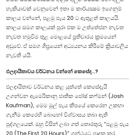
හැකියාවක් වෙනුවෙන් ඉතා ම කාර්යක්‍ෂම ඉගෙනුම්
කාලය වන්නේ, පළමු පැය 20 ට ඇතුළත් කාලයයි.
කාලය සමග කාලයක් පුරා එක ම උත්තේජන නැවත
නැවත හමුවීම තුළ මොළයේ ප්‍රතිචාරය ක්‍රමයෙන්
අඩුවේ. ඒ සමග ශීඝ්‍රයෙන් අධ්‍යයනය කිරීමේ ක්‍රියාවලිය
නැවතී යයි.
ඵලදායිතාවය වර්ධනය වන්නේ කෙසේද…?
ඵලදායිතාව වර්ධනය කළ යුත්තේ කෙසේදැයි
උගන්වන ඇමෙරිකානු ජාතික ජෝෂ් කෆ්මන් (Josh
Kaufman), මෙම මුල් පැය කීපයේ කෙරෙන උකහා
ගැනීම කෙරෙහි බොහෝ විශ්වාසය තබා ඇති
පුද්ගලයෙක්. ඔහු විසින් ලබා ගත් තොරතුරු “පළමු පැය
20 (The First 20 Hours)” ග්‍රන්ථයට පාදක කර