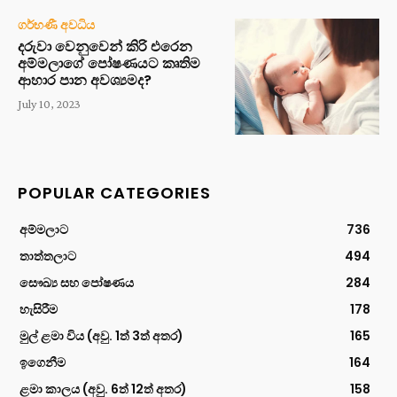
ගර්භණී අවධිය
දරුවා වෙනුවෙන් කිරි එරෙන
අම්මලාගේ පෝෂණයට කෘතිම
ආහාර පාන අවශ්‍යමද?
July 10, 2023
POPULAR CATEGORIES
අම්මලාට
736
තාත්තලාට
494
සෞඛ්‍ය සහ පෝෂණය
284
හැසිරීම
178
මුල් ළමා විය (අවු. 1ත් 3ත් අතර)
165
ඉගෙනීම
164
ළමා කාලය (අවු. 6ත් 12ත් අතර)
158