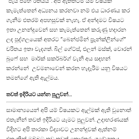
“පැය පහේ රීතියයි”. අපි ඇත්තටම යම් විෂයක්
කැමැත්තෙන් අධ්‍යනය කරනවා නම් එය ධාරණය කර
ගැනීම එතරම් අපහසුවක් නැහැ. ඒ අන්දමට විෂයට
ඉතා උනන්දුවෙන් සහ කැමැත්තෙන් කරුණු හදාරන
ලද පුද්ගලයෙක් අතරට ‍”බෙන්ජමින් ප්‍රෑන්ක්ලින්ගේ”
චරිතය ඉතා වැදගත්. බිල් ගේට්ස්, එලන් මස්ක්, වොරන්
බුෆේ සහ මාර්ක් සකර්බර්ග් වැනි අය සඳහන්
කරන්නේ උවමනාවෙන් කරන හැදෑරීම යනු විෂයට
තමන්ගේ ඇති ඇල්මය.
තවත් ඉදිරියට යන්න පුලුවන්…
සාමාන්‍යයෙන් අපි යම් විෂයකට ඇල්මක් ඇති වුනොත්
එතැනින් තවත් ඉදිරියට යෑමට පුලුවන්. උදාහරණයක්
විදිහට අපි තාරකා විද්‍යාවට උනන්දුවක් ඇත්නම්
එතැනින් ඔබ්බට තව තවත් තොරතුරු ගවේශනය