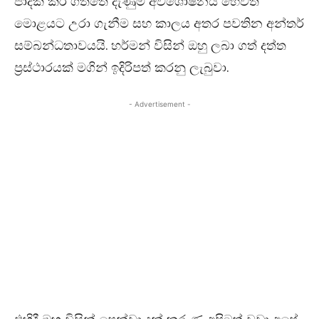
පාදක කර ගත්තේ දැණුම අවශෝෂනය හෙවත්
මොළයට උරා ගැනීම සහ කාලය අතර පවතින අන්තර්
සම්බන්ධතාවයයි. හර්මන් විසින් ඔහු ලබා ගත් දත්ත
ප්‍රස්ථාරයක් මගින් ඉදිරිපත් කරනු ලැබුවා.
- Advertisement -