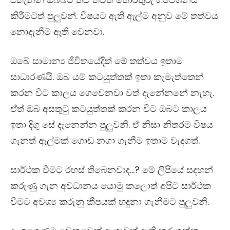
කිරීමටත් පුලුවන්. විෂයට ඇති ඇල්ම අනුව මේ තත්වය
නොදැනීම ඇති වෙනවා.
ඔබේ සාමාන්‍ය ජීවිතයේදිත් මේ තත්වය ඉතාම
සාධාරණයි. ඔබ යම් කටයුත්තක් ඉතා කැමැත්තෙන්
කරන විට කාලය ගෙවෙනවා වත් දැනේනනේ නැහැ.
ඒත් ඔබ අසතුටු කටයුත්තක් කරන විට ඔබට කාලය
ඉතා දිගු සේ දැනෙන්න පුලුවනි. ඒ නිසා නිතරම විෂය
ගැනත් ඇල්මක් ගොඩ නගා ගැනීම ඉතාම වැදගත්.
සාර්ථක වීමට රහස් තිබෙනවාද…? මේ ලිපියේ සදහන්
කරුණු ගැන අවධානය යොමු කලොත් අපිට සාර්ථක
වීමට අවශ්‍ය කරුනු කීපයක් හදුනා ගැනීමට පුලුවනි.