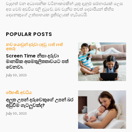
වැදගත් වන අධ්‍යාපනික වටිනාකමකින් යුතු දැනුම් සම්භාරයක් ලෙස
අප වෙබ් අඩවිය එලි දුටුවේ, ඔබ වැනිම තවත් දෙමාපියන් කිහිප
දෙනෙකුගේ උත්සාහයක ප්‍රතිඵලයක් හැටියටයි.
POPULAR POSTS
නව යොවුන් දරුවා (අවු. 13ත් 19ත්
අතර)
Screen Time නිසා දරුවා
මානසික අසමතුලිතතාවයට පත්
වෙනවා.
July 10, 2023
ගර්භණී අවධිය
අලුත උපන් දරුවෙකුගේ උපන් බර
අඩුවීම ගැටලුවක්ද?
July 10, 2023