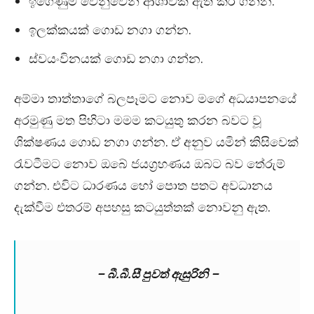
ඉගෙණුම වෙනුවෙන් ආශාවක් ඇති කර ගන්න.
ඉලක්කයක් ගොඩ නගා ගන්න.
ස්වයංවිනයක් ගොඩ නගා ගන්න.
අම්මා තාත්තාගේ බලපෑමට නොව මගේ අධයාපනයේ
අරමුණු මත පිහිටා මමම කටයුතු කරන බවට වූ
ශික්ෂණය ගොඩ නගා ගන්න. ඒ අනුව යමින් කිසිවෙක්
රැවටීමට නොව ඔබේ ජයග්‍රහණය ඔබට බව තේරුම්
ගන්න. එවිට ධාරණය හෝ පොත පතට අවධානය
දැක්වීම එතරම් අපහසු කටයුත්තක් නොවනු ඇත.
– බී.බී.සී පුවත් ඇසුරිනි –