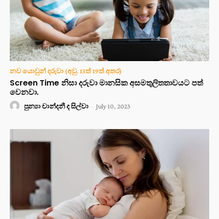
නව යොවුන් දරුවා (අවු. 13ත් 19ත් අතර)
Screen Time නිසා දරුවා මානසික අසමතුලිතතාවයට පත්
වෙනවා.
පුන්‍යා චාන්දනී ද සිල්වා
-
July 10, 2023