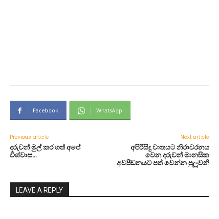
Facebook
WhatsApp
Previous article
Next article
දරුවන් මුල් කර ගත් අපේ
අපිරිසිදු වාතයට නිරාවරනය
විශ්වාස…
වෙන දරුවන් මානසික
අවපීඩනයට පත් වෙන්න පුලුවනි
LEAVE A REPLY