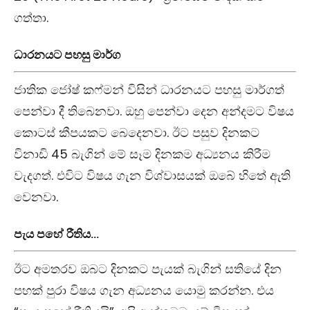
ගත්තා.
ධාරනයට පහසු මාර්ග
ජාතික ජෝෂ් කෆ්මන් විසින් ධාරනයට පහසු මාර්ගත්
පෙන්වා දී තිබෙනවා. ඔහු පෙන්වා දෙන අන්දමට විෂය
කොටස් කීපයකට බෙදෙනවා. ඊට පසුව දිනකට
විනාඩි 45 බැගින් මේ සෑම දිනකම අධ්‍යනය කිරීම
වැදගත්. එවිට විෂය ගැන විශ්වාසයක් ඔබේ හිතේ ඇති
වෙනවා.
පැය පහේ රීතිය…
ඊට අමතරව ඔබට දිනකට පැයක් බැගින් සතියේ දින
පහක් පුරා විෂය ගැන අධ්‍යනය යොමු කරන්න. එය