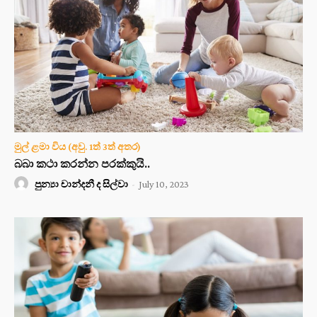
මුල් ළමා විය (අවු. 1ත් 3ත් අතර)
බබා කථා කරන්න පරක්කුයි..
පුන්‍යා චාන්දනී ද සිල්වා
-
July 10, 2023