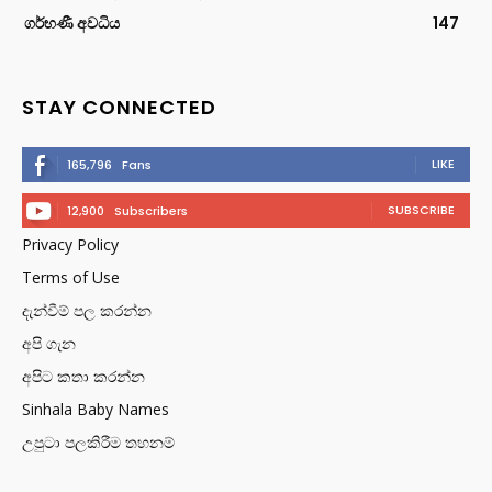
ගර්භණී අවධිය
147
STAY CONNECTED
LIKE
165,796
Fans
SUBSCRIBE
12,900
Subscribers
Privacy Policy
Terms of Use
දැන්වීම් පල කරන්න
අපි ගැන
අපිට කතා කරන්න
Sinhala Baby Names
උපුටා පලකිරීම තහනම්