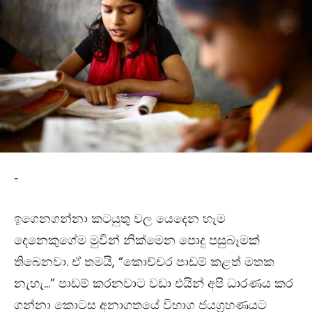
-
ඉගෙනගන්නා කටයුතු වල යෙදෙන හැම
දෙනෙකුගේම මුවින් නික්මෙන පොදු පසුබෑමක්
තිබෙනවා. ඒ තමයි, “කොච්චර පාඩම් කළත් මතක
නැහැ…” පාඩම් කරනවාට වඩා එයින් අපි ධාරණය කර
ගන්නා කොටස අනාගතයේ විභාග ජයග්‍රහණයට