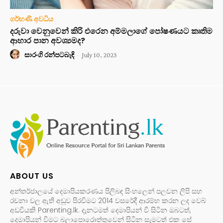
ගර්භණී අවධිය
දරුවා වෙනුවෙන් කිරි එරෙන අම්මලාගේ පෝෂණයට කෘතිම
ආහාර පාන අවශ්‍යමද?
සාරංගි රන්පටබැඳි
-
July 10, 2023
ABOUT US
අන්තර්ජාලයේ දෙමාපියකරණය පිලිබඳ සිංහලෙන් පලවන ලිපි සහ
රචනා වල ඇති අඩුව පිරවීමට 2014 වසරේදී ආරම්භ කරන ලද වෙබ්
අඩවියකි Parenting.lk. දැනටමත් දෙමාපියන් වී සිටින ඔබටත්,
දෙමාපියන් වීමට බලාපොරොත්තුවෙන් සිටින සැමටත් එක සේ