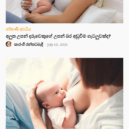
ගර්භණී අවධිය
අලුත උපන් දරුවෙකුගේ උපන් බර අඩුවීම ගැටලුවක්ද?
සාරංගි රන්පටබැඳි
-
July 10, 2023