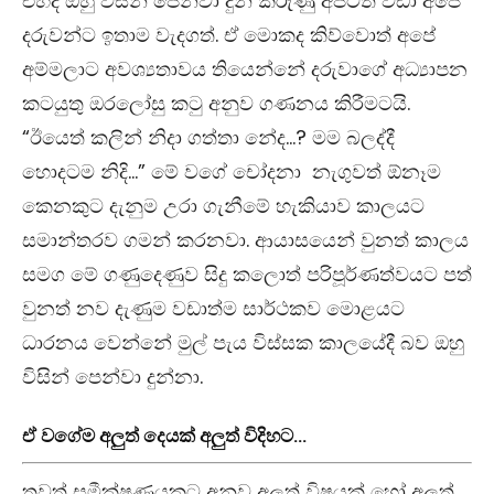
එහිදී ඔහු විසින් පෙන්වා දුන් කරුණු අපිටත් වඩා අපේ
දරුවන්ට ඉතාම වැදගත්. ඒ මොකද කිව්වොත් අපේ
අම්මලාට අවශ්‍යතාවය තියෙන්නේ දරුවාගේ අධ්‍යාපන
කටයුතු ඔරලෝසු කටු අනුව ගණනය කිරීමටයි.
“ඊයෙත් කලින් නිදා ගත්තා නේද…? මම බලද්දී
හොදටම නිදි…” මේ වගේ චෝදනා නැගුවත් ඕනෑම
කෙනකුට දැනුම උරා ගැනීමේ හැකියාව කාලයට
සමාන්තරව ගමන් කරනවා. ආයාසයෙන් වුනත් කාලය
සමග මේ ගණුදෙණුව සිදු කලොත් පරිපූර්ණත්වයට පත්
වුනත් නව දැණුම වඩාත්ම සාර්ථකව මොළයට
ධාරනය වෙන්නේ මුල් පැය විස්සක කාලයේදී බව ඔහු
විසින් පෙන්වා දුන්නා.
ඒ වගේම අලුත් දෙයක් අලුත් විදිහට…
තවත් සමීක්ෂණයකට අනුව අලුත් විෂයක් හෝ අලුත්